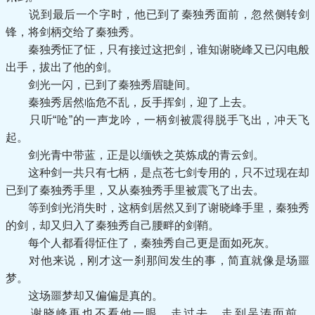
说到最后一个字时，他已到了秦独秀面前，忽然侧转剑
锋，将剑柄交给了秦独秀。
秦独秀怔了怔，只有接过这把剑，谁知谢晓峰又已闪电般
出手，拔出了他的剑。
剑光一闪，已到了秦独秀眉睫间。
秦独秀居然临危不乱，反手挥剑，迎了上去。
只听“呛”的一声龙吟，一柄剑被震得脱手飞出，冲天飞
起。
剑光青中带蓝，正是以缅铁之英炼成的青云剑。
这种剑一共只有七柄，是点苍七剑专用的，只不过现在却
已到了秦独秀手里，又从秦独秀手里被震飞了出去。
等到剑光消失时，这柄剑居然又到了谢晓峰手里，秦独秀
的剑，却又归入了秦独秀自己腰畔的剑鞘。
每个人都看得怔住了，秦独秀自己更是面如死灰。
对他来说，刚才这一刹那间发生的事，简直就像是场噩
梦。
这场噩梦却又偏偏是真的。
谢晓峰再也不看他一眼，走过去，走到吴涛面前，