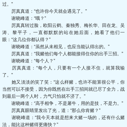
过。”
厉真真道：“也许你今天就会遇见了。”
谢晓峰道：“哦？”
厉真真转过脸，欧阳云鹤、秦独秀、梅长华、田在龙、吴
涛、黎平子，一直都默默的站在她后面，她看了他们一
眼：“这几位你都认得？”
谢晓峰道：“虽然从未相见，也应当能认得出的。”
厉真真道：“我赌他们每个人都能接得住你的出手三招。”
谢晓峰道：“每个人？”
厉真真道：“每个人，只要有一个人接不住，就算我输
了。”
她又淡淡的笑了笑：“这么样赌，也许不能算很公平，你
当然可以不接受，因为你既然在出手三招间就已尽了全力，战
到最后一两个人时，力气只怕就不济了。”
谢晓峰道：“高手相争，不是屠牛，用的是技，不是力。”
厉真真眼睛里发出了光，道：“那么你肯赌？”
谢晓峰道：“我今天本就是想来大赌一场的，还有什么赌
法，能比这种赌得更痛快？”