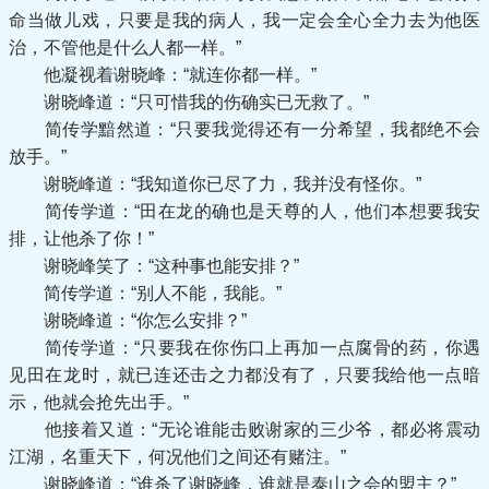
命当做儿戏，只要是我的病人，我一定会全心全力去为他医
治，不管他是什么人都一样。”
他凝视着谢晓峰：“就连你都一样。”
谢晓峰道：“只可惜我的伤确实已无救了。”
简传学黯然道：“只要我觉得还有一分希望，我都绝不会
放手。”
谢晓峰道：“我知道你已尽了力，我并没有怪你。”
简传学道：“田在龙的确也是天尊的人，他们本想要我安
排，让他杀了你！”
谢晓峰笑了：“这种事也能安排？”
简传学道：“别人不能，我能。”
谢晓峰道：“你怎么安排？”
简传学道：“只要我在你伤口上再加一点腐骨的药，你遇
见田在龙时，就已连还击之力都没有了，只要我给他一点暗
示，他就会抢先出手。”
他接着又道：“无论谁能击败谢家的三少爷，都必将震动
江湖，名重天下，何况他们之间还有赌注。”
谢晓峰道：“谁杀了谢晓峰，谁就是泰山之会的盟主？”