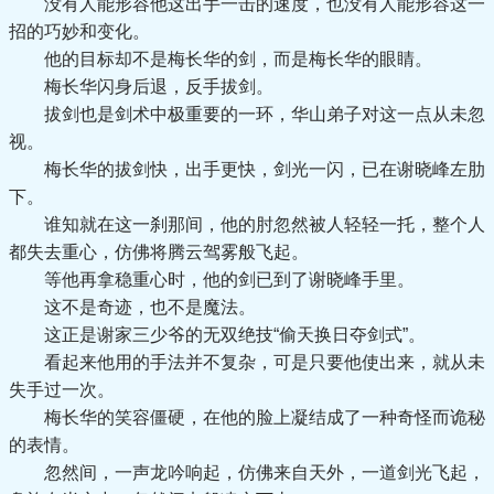
没有人能形容他这出手一击的速度，也没有人能形容这一
招的巧妙和变化。
他的目标却不是梅长华的剑，而是梅长华的眼睛。
梅长华闪身后退，反手拔剑。
拔剑也是剑术中极重要的一环，华山弟子对这一点从未忽
视。
梅长华的拔剑快，出手更快，剑光一闪，已在谢晓峰左肋
下。
谁知就在这一刹那间，他的肘忽然被人轻轻一托，整个人
都失去重心，仿佛将腾云驾雾般飞起。
等他再拿稳重心时，他的剑已到了谢晓峰手里。
这不是奇迹，也不是魔法。
这正是谢家三少爷的无双绝技“偷天换日夺剑式”。
看起来他用的手法并不复杂，可是只要他使出来，就从未
失手过一次。
梅长华的笑容僵硬，在他的脸上凝结成了一种奇怪而诡秘
的表情。
忽然间，一声龙吟响起，仿佛来自天外，一道剑光飞起，