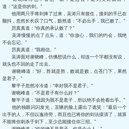
道：“这是你的剑。”
他用两只手将剑捧了过来，吴涛只有接住，接剑的手已在
颤抖，忽然长长叹了口气，黯然道：“不必出手，我已败了。”
厉真真道：“你真的承认败了？”
吴涛慢慢的点了点头，道：“你放心，我们的约会，我绝
不会忘记。”
厉真真道：“我相信。”
吴涛面对谢晓峰，仿佛想说什么，却连一个字都没有说，
就头也不回的走了出去。
谢晓峰道：“好，胜就是胜，败就是败，点苍门下，果然
是君子。”
黎平子忽然冷冷道：“幸好我不是君子。”
谢晓峰道：“不是君子有什么好？”
黎平子道：“就因为我不是君子，所以绝不会抢着出手。”
他的独眼闪闪发光，丑陋的脸上露出了诡笑：“最后一个
出手的人，不但以逸待劳，而且也已将你的剑法摸清了，就算
不能将你刺杀于剑下，至少总能接住你三招。”
谢晓峰道：“你的确不是君子，你是个小人。”