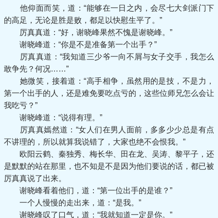
他仰面而笑，道：“能够在一日之内，会尽七大剑派门下
的高足，无论是胜是败，都足以快慰生平了。”
厉真真道：“好，谢晓峰果然不愧是谢晓峰。”
谢晓峰道：“你是不是准备第一个出手？”
厉真真道：“我知道三少爷一向不屑与女子交手，我怎么
敢争先？何况……”
她微笑，接着道：“高手相争，虽然用的是技，不是力，
第一个出手的人，还是难免要吃点亏的，这些位师兄怎么会让
我吃亏？”
谢晓峰道：“说得有理。”
厉真真嫣然道：“女人们在男人面前，多多少少总是有点
不讲理的，所以就算我说错了，大家也绝不会恨我。”
欧阳云鹤、秦独秀、梅长华、田在龙、吴涛、黎平子，还
是默默的站在那里，也不知是不是因为他们要说的话，都已被
厉真真说了出来。
谢晓峰看着他们，道：“第一位出手的是谁？”
一个人慢慢的走出来，道：“是我。”
谢晓峰叹了口气，道：“我就知道一定是你。”