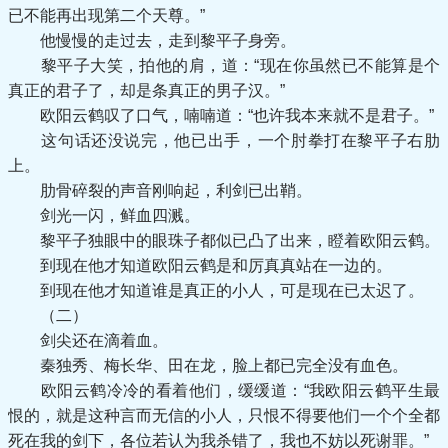
已不能再出现第二个天尊。”
他慢慢的走过去，走到黎平子身旁。
黎平子大笑，拍他的肩，道：“现在你虽然已不能算是个
真正的君子了，却是条真正的男子汉。”
欧阳云鹤叹了口气，喃喃道：“也许我本来就不是君子。”
这句话还没说完，他已出手，一个肘拳打在黎平子右肋
上。
肋骨碎裂的声音刚响起，利剑已出鞘。
剑光一闪，鲜血四溅。
黎平子独眼中的眼珠子都似已凸了出来，瞪着欧阳云鹤。
到现在他才知道欧阳云鹤是和厉真真站在一边的。
到现在他才知道谁是真正的小人，可是现在已太迟了。
（二）
剑尖还在滴着血。
秦独秀、梅长华、田在龙，脸上都已完全没有血色。
欧阳云鹤冷冷的看着他们，缓缓道：“我欧阳云鹤平生最
恨的，就是这种言而无信的小人，只恨不得要他们一个个全都
死在我的剑下，各位若认为我杀错了，我也不妨以死谢罪。”