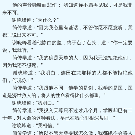
他的声音嘶哑而悲伤：“我知道你不愿再见我，可是我非
来不可。”
谢晓峰道：“为什么？”
简传学道：“因为我心里有些话，不管你愿不愿意听，我
都非说出来不可。”
谢晓峰看着他惨白的脸，终于点了点头，道：“你一定要
说，我就听。”
简传学道：“我的确是天尊的人，因为我无法拒绝他们，
因为我还不想死。”
谢晓峰道：“我明白，连田在龙那样的人都不能拒绝他
们，何况你！”
简传学道：“我跟他不同，他学的是剑，我学的是医，医
道是济世救人的，将人的性命看得比什么都重。”
谢晓峰道：“我明白。”
简传学道：“我投入天尊只不过才几个月，学医却已有二
十年，对人命的这种看法，早已在我心里根深蒂固。”
谢晓峰道：“我相信。”
简传学道：“所以不管天尊要我怎么做，我都绝不会将人