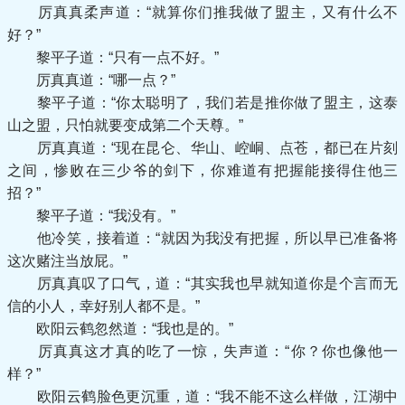
厉真真柔声道：“就算你们推我做了盟主，又有什么不
好？”
黎平子道：“只有一点不好。”
厉真真道：“哪一点？”
黎平子道：“你太聪明了，我们若是推你做了盟主，这泰
山之盟，只怕就要变成第二个天尊。”
厉真真道：“现在昆仑、华山、崆峒、点苍，都已在片刻
之间，惨败在三少爷的剑下，你难道有把握能接得住他三
招？”
黎平子道：“我没有。”
他冷笑，接着道：“就因为我没有把握，所以早已准备将
这次赌注当放屁。”
厉真真叹了口气，道：“其实我也早就知道你是个言而无
信的小人，幸好别人都不是。”
欧阳云鹤忽然道：“我也是的。”
厉真真这才真的吃了一惊，失声道：“你？你也像他一
样？”
欧阳云鹤脸色更沉重，道：“我不能不这么样做，江湖中