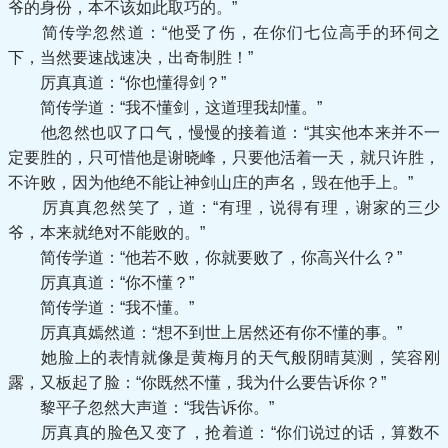
爷的身份，本不该如此取巧的。”
简传学忽然道：“他受了伤，在你们七位高手的环伺之
下，当然要速战速决，出奇制胜！”
厉真真道：“你也懂得剑？”
简传学道：“我不懂剑，这道理我却懂。”
他忽然也叹了口气，慢慢的接着道：“其实他本来并不一
定要胜的，只可惜他是谢晓峰，只要他活着一天，就只许胜，
不许败，因为他绝不能让神剑山庄的声名，毁在他手上。”
厉真真忽然笑了，道：“有理，说得有理，谢家的三少
爷，本来就绝对不能败的。”
简传学道：“他若不败，你就要败了，你高兴什么？”
厉真真道：“你不懂？”
简传学道：“我不懂。”
厉真真嫣然道：“想不到世上居然还有你不懂的事。”
她脸上的表情就像是黄梅月的天气般阴晴莫测，笑容刚
露，又板起了脸：“你既然不懂，我为什么要告诉你？”
黎平子忽然大声道：“我告诉你。”
厉真真的脸色又变了，抢着道：“你们说过的话，算数不