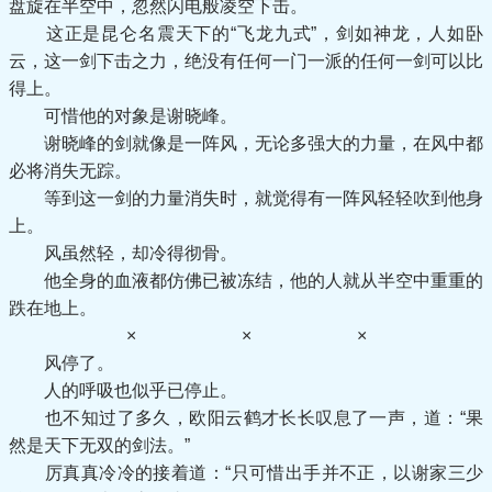
盘旋在半空中，忽然闪电般凌空下击。
这正是昆仑名震天下的“飞龙九式”，剑如神龙，人如卧
云，这一剑下击之力，绝没有任何一门一派的任何一剑可以比
得上。
可惜他的对象是谢晓峰。
谢晓峰的剑就像是一阵风，无论多强大的力量，在风中都
必将消失无踪。
等到这一剑的力量消失时，就觉得有一阵风轻轻吹到他身
上。
风虽然轻，却冷得彻骨。
他全身的血液都仿佛已被冻结，他的人就从半空中重重的
跌在地上。
× × ×
风停了。
人的呼吸也似乎已停止。
也不知过了多久，欧阳云鹤才长长叹息了一声，道：“果
然是天下无双的剑法。”
厉真真冷冷的接着道：“只可惜出手并不正，以谢家三少