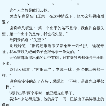
× × ×
这个人当然是欧阳云鹤。
武当毕竟是名门正宗，在这种情况下，他怎么能畏缩后
退？
谢晓峰又叹道：“第一个出手的若不是你，我也许会很失
望，第一个出来的是你，我也很失望。”
欧阳云鹤道：“失望？”
谢晓峰道：“据说崆峒近来又新创出一种剑法，诡秘奇
险，我本来以为崆峒弟子会跟你争一争先的。”
无论谁都听得出他的话中有刺，只有秦独秀却像是完全听
不出。
欧阳云鹤道：“崆峒武当，本属一脉，是谁先出来都一
样。”
谢晓峰慢慢的点了点头，缓缓道：“不错，是谁先出手都
一样。”
说到“出手”两个字时，他已经先出手了。
吴涛本来站得最远，他的身子一闪，已拔出了吴涛腰上的
佩剑。