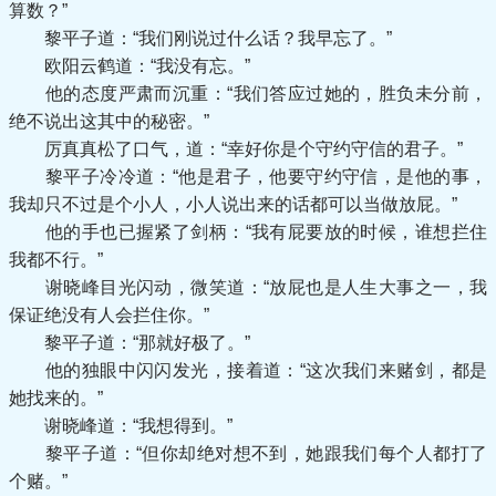
算数？”
黎平子道：“我们刚说过什么话？我早忘了。”
欧阳云鹤道：“我没有忘。”
他的态度严肃而沉重：“我们答应过她的，胜负未分前，
绝不说出这其中的秘密。”
厉真真松了口气，道：“幸好你是个守约守信的君子。”
黎平子冷冷道：“他是君子，他要守约守信，是他的事，
我却只不过是个小人，小人说出来的话都可以当做放屁。”
他的手也已握紧了剑柄：“我有屁要放的时候，谁想拦住
我都不行。”
谢晓峰目光闪动，微笑道：“放屁也是人生大事之一，我
保证绝没有人会拦住你。”
黎平子道：“那就好极了。”
他的独眼中闪闪发光，接着道：“这次我们来赌剑，都是
她找来的。”
谢晓峰道：“我想得到。”
黎平子道：“但你却绝对想不到，她跟我们每个人都打了
个赌。”