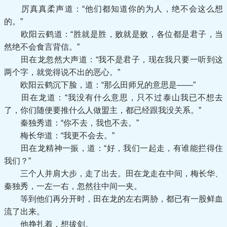
厉真真柔声道：“他们都知道你的为人，绝不会这么想
的。”
欧阳云鹤道：“胜就是胜，败就是败，各位都是君子，当
然绝不会食言背信。”
田在龙忽然大声道：“我不是君子，现在我只要一听到这
两个字，就觉得说不出的恶心。”
欧阳云鹤沉下脸，道：“那么田师兄的意思是——”
田在龙道：“我没有什么意思，只不过泰山我已不想去
了，你们随便要推什么人做盟主，都已经跟我没关系。”
秦独秀道：“你不去，我也不去。”
梅长华道：“我更不会去。”
田在龙精神一振，道：“好，我们一起走，有谁能拦得住
我们？”
三个人并肩大步，走了出去。田在龙走在中间，梅长华、
秦独秀，一左一右，忽然往中间一夹。
等到他们再分开时，田在龙的左右两胁，都已有一股鲜血
流了出来。
他挣扎着，想拔剑。