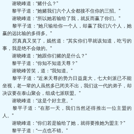
谢晓峰道：“赌什么？”
黎平子道：“她赌我们六个人全都接不住你的三招。”
谢晓峰道：“所以她若输给了我，就反而赢了你们。”
黎平子道：“她只输给你一个人，却赢了我们六个人，她
赢的远比输的多得多。”
厉真真又笑了，嫣然道：“其实你们早就该知道，吃亏的
事，我是绝不会做的。”
谢晓峰道：“她跟你们赌的是什么？”
黎平子道：“你知不知道天尊？”
谢晓峰苦笑，道：“我知道。”
黎平子道：“近来天尊的势力日益庞大，七大剑派已不能
坐视，老一辈的人虽然多已闭关不出，我们这一代的弟子，却
决议要在泰山聚会，组成七派联盟。”
谢晓峰道：“这是个好主意。”
黎平子道：“在那一天，我们当然还得推出一位主盟的
人。”
谢晓峰道：“你们若是输给了她，就得要推她为盟主？”
黎平子道：“一点也不错。”