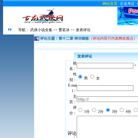
|
网站首页
|
古龙考证
|
导航：
武侠小说全集
>>
曹若冰
>> 发表评论
评论主题：第十二章 神功御敌
（评论内容只代表网友观点）
发表评论
姓
*
名：
性
男
女
别：
E-mai
l：
主
页：
评
1分
2分
3分
4分
分：
评论