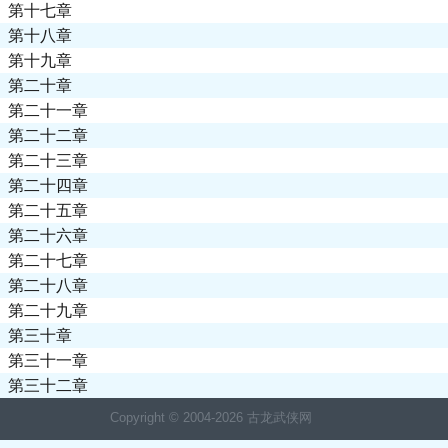
第十七章
第十八章
第十九章
第二十章
第二十一章
第二十二章
第二十三章
第二十四章
第二十五章
第二十六章
第二十七章
第二十八章
第二十九章
第三十章
第三十一章
第三十二章
Copyright © 2004-
2026 古龙武侠网