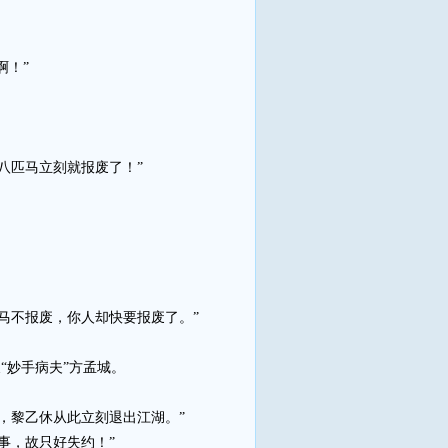
啊！”
八匹马立刻就报废了！”
马不报废，你人却快要报废了。”
“妙手病夫”方孟城。
，黎乙休从此立刻退出江湖。”
事，故只好失约！”