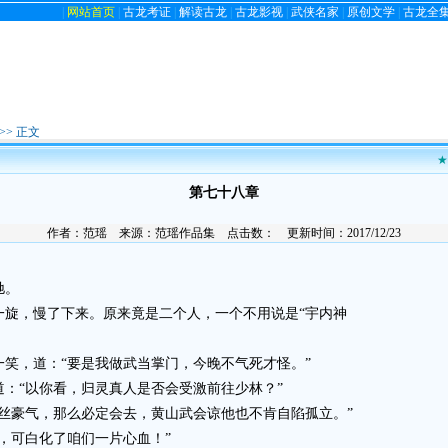
|
网站首页
|
古龙考证
|
解读古龙
|
古龙影视
|
武侠名家
|
原创文学
|
古龙全
>> 正文
★
第七十八章
作者：
范瑶
来源：
范瑶作品集
点击数：
更新时间：2017/12/23
驰。
，慢了下来。原来竟是二个人，一个不用说是“宇内神
，道：“要是我做武当掌门，今晚不气死才怪。”
“以你看，归灵真人是否会受激前往少林？”
豪气，那么必定会去，黄山武会谅他也不肯自陷孤立。”
可白化了咱们一片心血！”