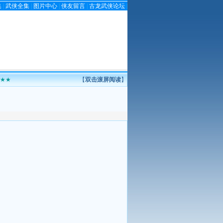
集
|
武侠全集
|
图片中心
|
侠友留言
|
古龙武侠论坛
|
★★
【
双击滚屏阅读
】