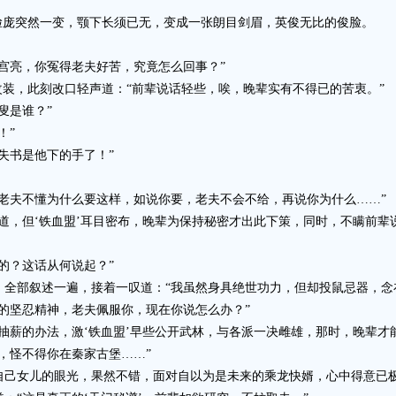
庞突然一变，颚下长须已无，变成一张朗目剑眉，英俊无比的俊脸。
亮，你冤得老夫好苦，究竟怎么回事？”
装，此刻改口轻声道：“前辈说话轻些，唉，晚辈实有不得已的苦衷。”
叟是谁？”
！”
书是他下的手了！”
夫不懂为什么要这样，如说你要，老夫不会不给，再说你为什么……”
，但‘铁血盟’耳目密布，晚辈为保持秘密才出此下策，同时，不瞒前辈
？这话从何说起？”
部叙述一遍，接着一叹道：“我虽然身具绝世功力，但却投鼠忌器，念在
坚忍精神，老夫佩服你，现在你说怎么办？”
薪的办法，激‘铁血盟’早些公开武林，与各派一决雌雄，那时，晚辈才
怪不得你在秦家古堡……”
己女儿的眼光，果然不错，面对自以为是未来的乘龙快婿，心中得意已