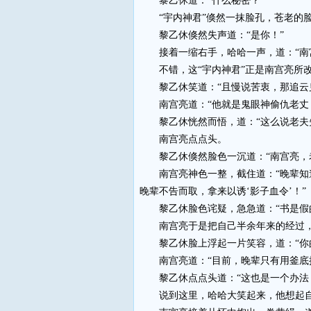
黎乙休道：“什么秘密？”
“宇内神君”倏然一抹脸孔，苍老的脸
黎乙休倏然失声道：“是你！”
接着一缩右手，哈哈一声，道：“南宫
不错，这“宇内神君”正是南宫亮所改
黎乙休笑道：“且慢说苦衷，那追云
南宫亮道：“他就是鬼眼神偷仇老丈
黎乙休恍然而悟，道：“这么说老夫失
南宫亮点点头。
黎乙休倏然脸色一沉道：“南宫亮，老
南宫亮神色一整，截住道：“晚辈知道
晚辈不告而取，拿来以诱‘影子血令’！”
黎乙休脸色诧疑，急急道：“书是假的
南宫亮于是把自己半余年来的经过，全
黎乙休脸上浮起一片笑容，道：“你的
南宫亮道：“目前，晚辈只有用釜底抽
黎乙休点点头道：“这也是一个办法，
说到这里，哈哈大笑起来，他想起自