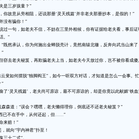
是三岁孩童？”
你故意从旁相阻，还说那册‘灵天残篇’并非老夫那册抄本，是假的！”
没有骗你！”
过一句，如老夫不信，不妨在三里外相候，你有证据给老夫看，事后证
话。”
既然承认，你为何施出金蝉脱壳计，竟然南辕北辙，反奔向武当山来了！
”
窃去老夫秘笈，再欺骗老夫上当，如老夫今天放过你，岂不被你看成傻
云叟如何摆脱“独脚阎王”，如今一听双方对话，才知道是怎么一会事。忙
”
‘灵天残篇’，老夫尚可原谅，最不可原谅的，却是你竟以此献媚‘铁血盟
森道：“误会？嘿嘿，老夫懒得理你，倒底还不还老夫秘笈？”
西已不在手中，从何还起，但……”
命来赔！”
就向“宇内神君”扑至！
三十二式”。