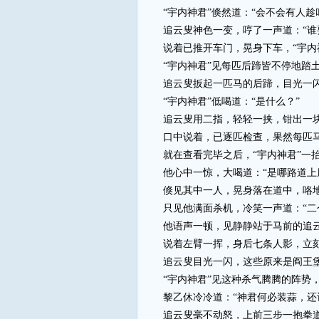
“宇内神君”倏然道：“会不会有人趁
追云叟神色一变，哼了一声道：“谁要
说着已推开车门，晃身下车，“宇内神
“宇内神君”见每匹后蹄皆不停地踏土
追云叟扳起一匹马的后蹄，目光一闪，
“宇内神君”低喝道：“是什么？”
追云叟用二指，轻轻一挟，钳出一块有
口中说着，已逐匹检查，果然每匹马
就在查看完毕之后，“宇内神君”一抬
他心中一惊，大喝道：“是哪路道上
倏见其中一人，晃身落在道中，咯地一
只见他满面杀机，冷笑一声道：“二个
他语声一顿，见静静站于马前的追云叟
说着左臂一挥，身后七条人影，立刻
追云叟目光一闪，这些原来是阎王堡的高
“宇内神君”见这种杀气腾腾的阵势，
黎乙休冷冷道：“神君何必装蒜，还记
追云叟毫不动怒，上前三步一抱拳道：