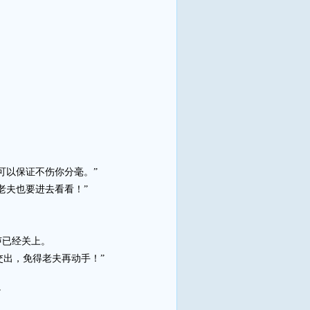
可以保证不伤你分毫。”
老夫也要进去看看！”
声已经关上。
交出，免得老夫再动手！”
”