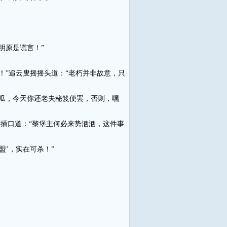
明原是谎言！”
”追云叟摇摇头道：“老朽并非故意，只
瓜，今天你还老夫秘笈便罢，否则，嘿
插口道：“黎堡主何必来势汹汹，这件事
’，实在可杀！”