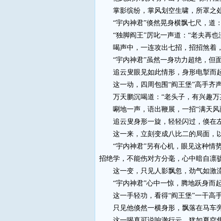
掌影缤纷，掌风划空生啸，所罩之处，
“宇内神君”倏然晃身横飘七尺，道：
“独脚阎王”厉叱一声道：“老夫再也
喝声中，一连攻出七招，招招煞着，
“宇内神君”虽然一身功力超绝，但面
追云叟眼见如此情形，身形电掣而起，
这一动，四周包围“阎王堡”高手齐声
万天鹏沉喝道：“老头子，有兴趣万某
唰地一声，语出鞭展，一招“满天风雨
追云叟身形一旋，轻轻闪过，倏在左
这一来，立刻变成八比二的局面，以
“宇内神君”另有心机，眼见这种情势
招绝学，不能伤对方分毫，心中暗自凛骇
这一变，只见人影飘忽，劲气如激流
“宇内神君”心中一惊，腾地跃身而起
这一手轻功，看得“阎王堡”一干高
只见他倏然一横身形，飘落在马车旁，
这一喝真可说响澈行云，犹如夏空焦