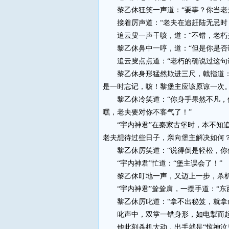
黎乙休狂笑一声道：“要事？你当老夫
接着厉声道：“老夫在追赶陆无忌时，
追云叟一声干咳，道：“不错，老朽并
黎乙休鼻中一哼，道：“但是你是否说
追云叟点点道：“老朽的确说过这句
黎乙休身形猛然欺进三尺，戟指道：“
是一时忘记，咳！黎堡主应该原谅一次。
黎乙休冷笑道：“你身手果然不凡，但
嘿，老夫要对你不客气了！”
“宇内神君”在秦家古堡时，本不知追
老夫想待过些日子，亲向堡主解决如何？
黎乙休厉笑道：“说得倒是轻松，你偷了
“宇内神君”忙道：“堡主误会了！”
黎乙休叮地一声，又迈上一步，杀机森
“宇内神君”耸耸肩，一摆手道：“东
黎乙休厉叱道：“拿不出秘笈，就拿
叱声中，双掌一错身形，如电掣而起，
他此刻杀机大动，出手就是“惊神泣鬼