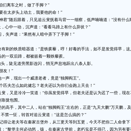
咱们离车之时，做了手脚？”
在太岁头上动土，我要他的命！”
君”随后跟着，只见追云叟抚着马背一一细察，低声喃喃道：“没有什么
，心中一动，沉声道：“看看马蹄上有什么异状？”
失声道：“果然有人暗中弄下了手脚！”
刺的铁质暗器道：“是铁蒺藜，哼！好毒的手法，如不是发觉得早，这
的一双后蹄，都被嵌着一颗铁藜蒺。
头，陡见道旁黑影连闪，悄无声息地跃出八条人影。
朋友！”
声，现出一个威凛老者，竟是“独脚阎王”。
匹夫怎么如此健忘？老夫还以为你们会跑上天去！”
，又是冷冷一笑道：“你虽发觉得早，但老夫还是认为迟了一些，现在
靠拢包围。
手，其中二人，站在“独脚阎王”左右的，正是“九天大鹏”万天鹏，及
不禁一怔，转首对追云叟道：“这是怎么搞的？”
得让老夫等在秦家古堡外，从三更天等到五更，今天不把你二人命拿下
“黎堡主何必动怒，咳，在秦家古堡前，老朽实是不得已，因为另有要