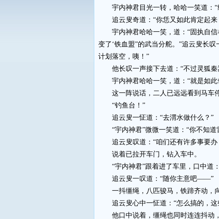
宇内神君目光一转，哈哈一笑道：“经
追云叟奇道：“你恁又如此肯定起来
宇内神君哈哈一笑，道：“固执自信者
变了‘铁血盟”的武当分舵。”追云叟长
计划落空，咦！”
他长叹一声接下去道：“不过灵狐秦嵩
宇内神君哈哈一笑，道：“就是如此也
这一阵说话，二人已远远看到马车停在
“钓鱼台！”
追云叟一怔道：“去渭水做什么？”
“宇内神君”微微一笑道：“你不知道
追云叟叹道：“咱们还有许多事要办，
说着已拉开车门，钻入车中。
“宇内神君”跟着进了车里，口中道：
追云叟一叹道：“随你主意吧——”
一抖缰绳，八匹骏马，铁蹄齐动，向渭
追云叟心中一怔道：“怎么搞的，这些
他口中说着，缰绳也同时连连抖动，