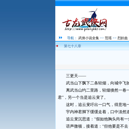
导航：
武侠小说全集
>>
范瑶
>>
烈妇血
第七十八章
三更天——
武当山下飘下二条轻烟，向城中飞
离武当山约二里路，轻烟倏然一卷一旋
君”，另一个当是追云叟了。
这时，追云叟吁出一口气，得意地一笑
宇内神君脚下缓缓走着，口中淡然道：
追云叟沉思道：“假如他胸头尚有一丝
语声微顿，接着道：“但他要是不去，