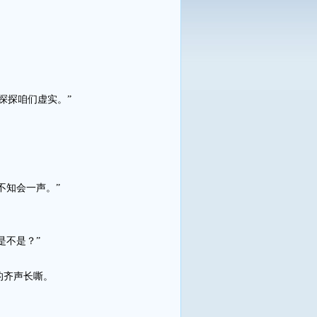
探探咱们虚实。”
不知会一声。”
是不是？”
的齐声长嘶。