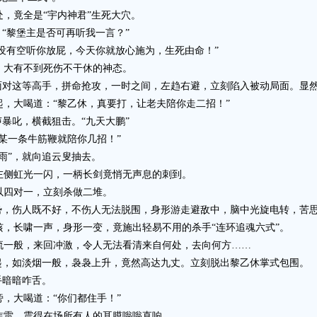
竟全是“宇内神君”生死大穴。
“黎堡主是否可再听我一言？”
没有空听你放屁，今天你就放心施为，生死由命！”
大有不到死伤不干休的神态。
对这等高手，拼命抢攻，一时之间，左趋右避，立刻陷入被动局面。显然
大喝道：“黎乙休，真要打，让老夫陪你走二招！”
暴叱，横截狙击。“九天大鹏”
一条牛筋鞭就陪你几招！”
”，就向追云叟抽去。
侧虹光一闪，一柄长剑竟悄无声息的刺到。
四对一，立刻杀做二堆。
，伤人既不好，不伤人无法脱围，身形游走避敌中，脑中光旋电转，苦思
，长啸一声，身形一变，竟施出轻易不用的杀手“连环追魂六式”。
一般，来回冲激，令人无法看清来自何处，去向何方……
，如淡烟一般，袅袅上升，竟然高达九丈。立刻脱出黎乙休掌式包围。
手暗暗咋舌。
大喝道：“你们都住手！”
雷。震得在场所有人的耳膜嗡嗡直响。