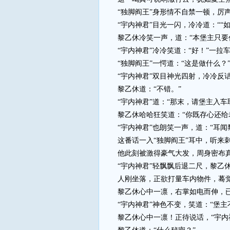
“独脚阎王”身形情不自禁一顿，厉声
“宇内神君”目光一闪，冷冷道：““如
黎乙休冷笑一声，道：“本堡主只要你
“宇内神君”冷冷笑道：“好！”一拉车
“独脚阎王”一愕道：“这是做什么？
“宇内神君”双目神光四射，冷冷反诘道
黎乙休道：“不错。”
“宇内神君”道：“那末，请堡主入车
黎乙休哈哈狂笑道：“你既存心还给老
“宇内神君”也朗笑一声，道：“耳闻
这番话一入“独脚阎王”耳中，听来刺
他此刻被激得豪气大发，周身密布真
“宇内神君”轻飘飘后退二尺，黎乙休
人刚坐落，正欲打量车内物件，蓦觉眼
黎乙休心中一凛，右掌如电而伸，已按在
“宇内神君”神色不变，笑道：“堡主
黎乙休心中一凛！正待说话，“宇内神