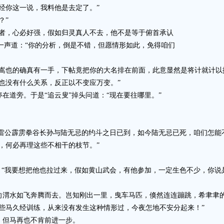
你这一说，我料他是去定了。”
？”
，心必好强，假如归灵真人不去，他不是等于俯首承认
叹一声道：“你的分析，倒是不错，但愿情形如此，免得咱们
也的确真有一手，下帖竟把你的大名排在前面，此意显然是将计就计以
没有什么关系，反正以不变应万变。”
道旁。于是“追云叟”掉头问道：“现在要往哪里。”
雷公霹雳拳谷长孙与陆无忌的约斗之日已到，如今陆无忌已死，咱们怎能
何必再理这些不相干的枝节。”
“我要想把他也拉过来，假如黄山武会，有他参加，一定生色不少，你说
水如飞奔腾而去。岂知刚出一里，曳车马匹，倏然连连蹦跳，希聿聿
马久经训练，从来没有发生这种情形过，今夜怎地不安分起来！”
但马再也不肯前进一步。