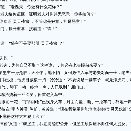
道：“老匹夫，你还有什么花样？”
老夫给你证据，证明老夫对你并无恶意，你将如何？”
奉还‘灵天残篇’，不管你是好意，抑是恶意！”
门，拨开重幕，接着道：“请！”
”
：“堡主不是要那册‘灵天残篇’？”
取书。”
夫，为何自己不取？这种诡计，何必在老夫眼前来耍？”
黎堡主一身是胆，天不怕，地不怕，又何必怕入车与老夫对面一坐，老夫
耳已极，他虎目威棱一扫，冷冷道：“不要说是一辆车子，就龙潭虎穴，
气，脚下一动，咚地一声，人已飘到车厢门口。
嘴角擒着一丝冷笑，俯首进入车中。
前一花，“宇内神君”已飘身入车，对面而坐，顺手一拉车门，砰地一
“宇内神君”胸前，冷冷道：“现在我希望你能老老实实把‘灵天残篇’
不觉得这样太容易了么？”
君”又道：“黎堡主，我愿将秘密公开，但堡主须保证不向任何人提及。