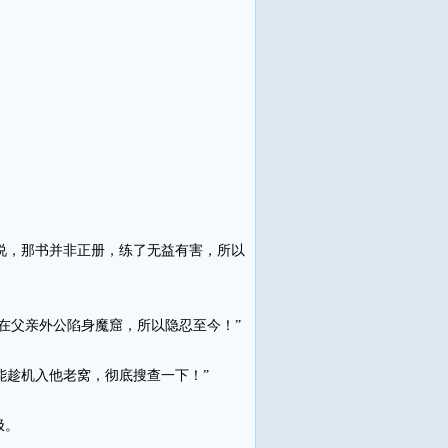
说，那书并非正册，练了无益有害，所以
父亲外公陷身魔窟，所以隐忍至今！”
能趁机入他老窝，彻底搜查一下！”
极。