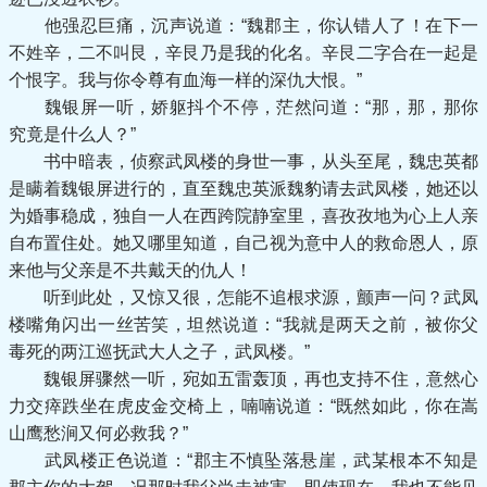
他强忍巨痛，沉声说道：“魏郡主，你认错人了！在下一
不姓辛，二不叫艮，辛艮乃是我的化名。辛艮二字合在一起是
个恨字。我与你令尊有血海一样的深仇大恨。”
魏银屏一听，娇躯抖个不停，茫然问道：“那，那，那你
究竟是什么人？”
书中暗表，侦察武凤楼的身世一事，从头至尾，魏忠英都
是瞒着魏银屏进行的，直至魏忠英派魏豹请去武凤楼，她还以
为婚事稳成，独自一人在西跨院静室里，喜孜孜地为心上人亲
自布置住处。她又哪里知道，自己视为意中人的救命恩人，原
来他与父亲是不共戴天的仇人！
听到此处，又惊又很，怎能不追根求源，颤声一问？武凤
楼嘴角闪出一丝苦笑，坦然说道：“我就是两天之前，被你父
毒死的两江巡抚武大人之子，武凤楼。”
魏银屏骤然一听，宛如五雷轰顶，再也支持不住，意然心
力交瘁跌坐在虎皮金交椅上，喃喃说道：“既然如此，你在嵩
山鹰愁涧又何必救我？”
武凤楼正色说道：“郡主不慎坠落悬崖，武某根本不知是