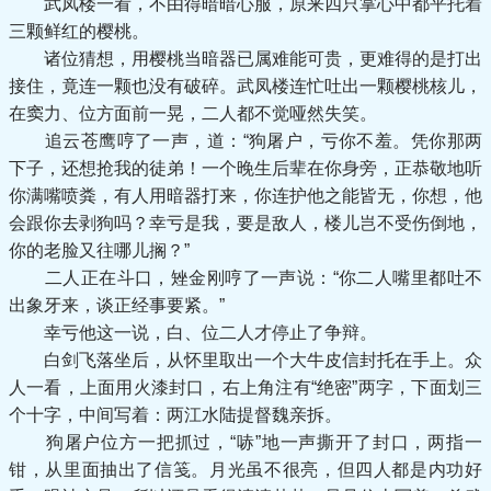
武凤楼一看，不由得暗暗心服，原来四只掌心中都平托着
三颗鲜红的樱桃。
诸位猜想，用樱桃当暗器已属难能可贵，更难得的是打出
接住，竟连一颗也没有破碎。武凤楼连忙吐出一颗樱桃核儿，
在窦力、位方面前一晃，二人都不觉哑然失笑。
追云苍鹰哼了一声，道：“狗屠户，亏你不羞。凭你那两
下子，还想抢我的徒弟！一个晚生后辈在你身旁，正恭敬地听
你满嘴喷粪，有人用暗器打来，你连护他之能皆无，你想，他
会跟你去剥狗吗？幸亏是我，要是敌人，楼儿岂不受伤倒地，
你的老脸又往哪儿搁？”
二人正在斗口，矬金刚哼了一声说：“你二人嘴里都吐不
出象牙来，谈正经事要紧。”
幸亏他这一说，白、位二人才停止了争辩。
白剑飞落坐后，从怀里取出一个大牛皮信封托在手上。众
人一看，上面用火漆封口，右上角注有“绝密”两字，下面划三
个十字，中间写着：两江水陆提督魏亲拆。
狗屠户位方一把抓过，“哧”地一声撕开了封口，两指一
钳，从里面抽出了信笺。月光虽不很亮，但四人都是内功好