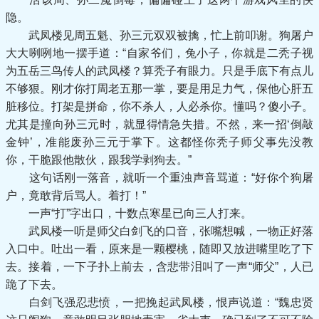
隐。
武凤楼见周五魁、孙三元双双被擒，忙上前叩谢。狗屠户
大大咧咧地一摆手道：“自家爷们，兔小子，你就是二秃子视
为五岳三鸟传人的武凤楼？算秃子有眼力。只是手底下有点儿
不够狠。刚才你打周老五那一掌，要是用足力气，保他心肝五
脏移位。打架是拼命，你不杀人，人必杀你。懂吗？傻小子。
尤其是撞向孙三元时，就显得情急失措。不然，来一招‘倒敲
金钟’，准能废孙三元于掌下。这都怪你秃子师父事先没教
你，干脆跟他散伙，跟我学剥狗去。”
这句话刚一落音，就听一个重浊声音骂道：“好你个狗屠
户，竟敢背后骂人。着打！”
一声“打”字出口，十数点寒星已向三人打来。
武凤楼一听是师父白剑飞的口音，张嘴想喊，一物正好落
入口中。吐出一看，原来是一颗樱桃，随即又放进嘴里吃了下
去。接着，一下子扑上前去，含悲带泪叫了一声“师父”，人已
跪了下去。
白剑飞强忍悲愤，一把挽起武凤楼，恨声说道：“魏忠贤