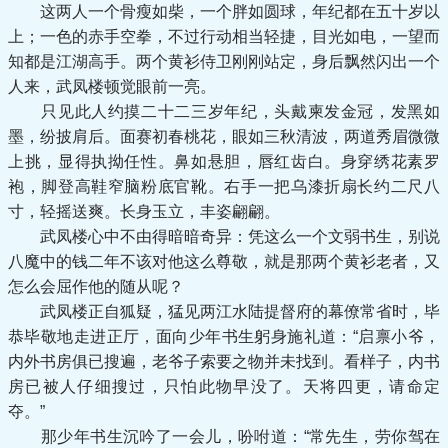
这两人一个骨瘦如柴，一个胖如圆球，年纪都在五十岁以
上；一色的赤手空拳，不过行动相当轻捷，目光如电，一望而
知都是江湖高手。两个黄衫侍卫刚刚站定，身后飘然闪出一个
人来，武凤楼顿觉眼前一亮。
只见此人约摸二十二三岁年纪，头戴柬发金冠，发黑如
墨，纷披肩后。面赛初春桃花，眼如三秋清波，两道秀眉微微
上挑，显得执拗任性。鼻如悬胆，唇红齿白。身穿绣花素罗
袍，脚登高鞋窄脑粉底官靴。右手一把乌漆折扇长约二尺八
寸，轻摇送爽。长身玉立，丰姿翩翩。
武凤楼心中不由得暗暗奇异：凭这么一个文弱书生，别说
八魔中的钱二年不该对他这么尊敬，就是那两个黄衫老者，又
怎么会屈作他的随从呢？
武凤楼正自狐疑，猛见两江水陆提督府的幕僚常省时，毕
恭毕敬地走进正厅，面向少年书生躬身施礼道：“启禀小爷，
内外书房俱已搜遍，老爷子索要之物并未找到。看样子，内书
房已被人仔细搜过，只怕此物早没了。天将四更，请命定
夺。”
那少年书生沉吟了一会儿，吩咐道：“常先生，劳你驾在