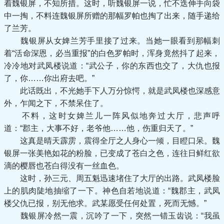
着魏银屏，不知所措。这时，听魏银屏一说，忙不迭伸手向袋
中一掏，不料连魏银屏所赠的那幅罗帕也掏了出来，随手递给
了兰芳。
魏银屏从女婢兰芳手里接了过来。当她一眼看到那幅刺
着“活命深恩，必当重报”的白色罗帕时，浑身竟然抖了起来，
冷冷地对武凤楼说道：“武公子，你的东西也交了，大仇也报
了，你……你出府去吧。”
此话既出，不光她手下人万分惊愕，就是武凤楼也深感意
外，乍闻之下，不禁呆住了。
不料，这时女婢兰儿一阵风似地奔过大厅，悲声呼
道：“郡主，大事不好，老爷他……他，伤重归天了。”
这真是晴天霹雳，震得全厅之人身心一倾，目瞪口呆。魏
银屏一张美艳如花的粉脸，已变成了苍白之色，连往日鲜红欲
滴的樱唇也苍白得没有一丝血色。
这时，孙三元、周五魁迅速堵住了大厅的出路。武凤楼脸
上的肌肉陡地抽缩了一下。神色自若地说道：“魏郡主，武凤
楼父仇已报，别无他求。武某愿受任何处置，死而无憾。”
魏银屏冷然一震，沉吟了一下，突然一错玉齿说：“我虽