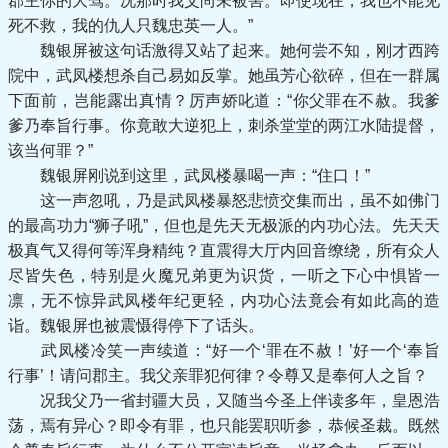
郡主你的大驾。况那时我父尚未被害。即使现在，我也不能见
死不救，我的仇人只魏忠英一人。”
魏银屏被这句话激得又站了起来。她何尝不知，刚才西跨
院中，武凤楼想杀自己易如反掌。她虽芳心欲碎，但在一群属
下面前，岂能露出真情？厉声娇叱道：“你父罪在不赦。我爹
爹乃奉旨行事。你竟敢大逆犯上，刺杀堂堂的两江水陆提督，
该当何罪？”
魏银屏刚说到这里，武凤楼暴喝一声：“住口！”
这一声忽吼，乃是武凤楼暴怒悲愤交集而出，虽不如佛门
的最高功力“狮子吼”，但也是先天无极派的内功心法。先天天
极真气又得何等浑身精纯？直震得大厅内回音缭绕，所有众人
尽皆失色，特别是火魔兄弟更为识货，一听之下心中惧皆一
凛，无不惊异武凤楼年纪更轻，内功心法竟会有如此高的造
诣。魏银屏也被震慑得停下了话头。
武凤楼冷笑一声续道：“好一个‘罪在不赦！’好一个‘奉旨
行事’！请问郡主。我父亲罪犯何律？令尊又是奉何人之旨？
况我父乃一省封疆大员，又随当今圣上伴读多年，皇恩浩
荡，焉有异心？即令有罪，也只能罢职听参，恭候圣裁。既然