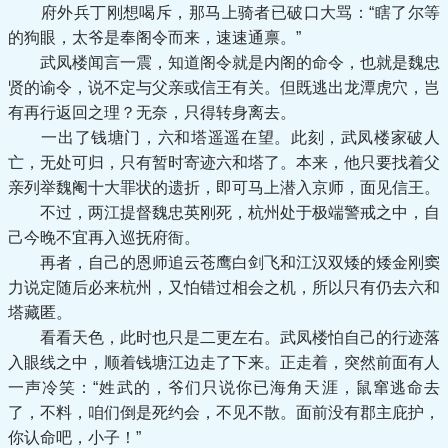
府外兵丁刚想喝斥，那马上骑者已破口大骂：“瞎了尔等
的狗眼，太爷是奉阁令而来，速速通禀。”
武凤楼闻言一震，知道阁令就是内阁的命令，也就是魏忠
贤的谕令，说不定与父亲或信王有关。但既逃出龙潭虎穴，岂
有再行返回之理？无奈，只得转身离去。
一出了钱塘门，六和塔遥遥在望。此刻，武凤楼家破人
亡，无处可归，只有暂时寄迹六和塔了。本来，他只要找着父
亲列举魏阉十大罪状的遗折，即可马上潜入京师，面见信王。
不过，两江提督魏忠英刚死，杭州处于极端警戒之中，自
己今晚不宜再入巡抚府衙。
再者，自己的恩师追云苍鹰白剑飞和江汉双矮的矮金刚窦
力说定随后必来杭州，又怕错过相会之机，所以只有仍去六和
塔藏匿。
看看天色，此时也只是二更左右。武凤楼怕自己的行迹落
入眼线之中，顺着钱塘江边走了下来。正走着，突然前面有人
一声冷笑：“姓武的，爷们只说你已海角天涯，鼠窜逃命去
了，不料，咱们倒是死约会，不见不散。面前没有郡主庇护，
你认命吧，小子！”