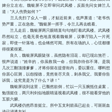
婢分立左右。魏银屏不立即审问武凤楼，反面先问女婢兰儿
道：“大人伤势如何？”
兰儿先扫了众人一眼，才贴近前来，低声禀道：“老爷伤
势严重，正在急救。”魏银屏一挥手，令兰儿再去瞧看。
兰儿走后，魏银屏两只眼睛直勾勾地盯着武凤楼。武凤楼
昂然站立，也毫无畏色地直视着魏银屏，议事厅陷入一片死
寂，即使一针落地，也会锵然可闻。所有在场的人，心弦都绷
得很紧很紧。
良久，魏银屏凤眼陡张，虽然隐有泪花，却已现出煞芒，
恨声说道：“姓辛的，你虽救我一命，但我亦待你不薄。是我
几次三翻顶撞爹爹，才将你留在提督衙内，委以重任。哪料想
你居心叵测，以怨报德，竟然丧尽天良，刺杀我父。我要你告
诉我，这究竟是为了什么？讲！”
魏银屏说到这里，已颓然欲倒，忙以一只玉腕抵住桌案，
勉强挺住，两只利剑似地眼睛逼视着武凤楼，很不能看穿他的
五脏六腑。
武凤楼仍然昂首挺立。所中五支利箭虽已起去，可斑斑血
迹已浸透衣衫。