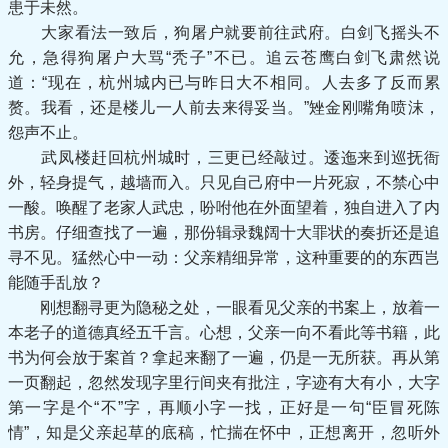
患于未然。
大家看法一致后，狗屠户就要前往武府。白剑飞摇头不
允，急得狗屠户大骂“秃子”不已。追云苍鹰白剑飞肃然说
道：“现在，杭州城内已与昨日大不相同。人去多了反而累
赘。我看，还是楼儿一人前去来得妥当。”矬金刚嘴角喷沫，
怨声不止。
武凤楼赶回杭州城时，三更已经敲过。逶迤来到巡抚衙
外，轻身提气，越墙而入。只见自己府中一片死寂，不禁心中
一酸。唤醒了老家人武忠，吩咐他在外面望着，独自进入了内
书房。仔细查找了一遍，那份辑录魏阔十大罪状的奏折还是追
寻不见。猛然心中一动：父亲精细异常，这种重要的的东西岂
能随手乱放？
刚想翻寻更为隐秘之处，一眼看见父亲的书案上，放着一
本老子的道德真经五千言。心想，父亲一向不看此等书籍，此
书为何会放于案首？拿起来翻了一遍，仍是一无所获。再从第
一页翻起，忽然发现字里行间夹有批注，字迹有大有小，大字
第一字是个“不”字，再顺小字一找，正好是一句“臣冒死陈
情”，知是父亲起草的底稿，忙揣在怀中，正想离开，忽听外