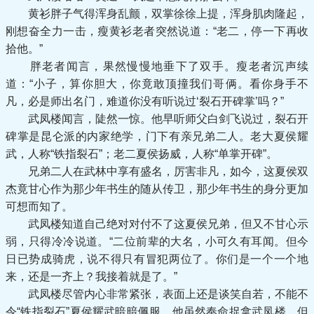
黄衫胖子气得浑身乱颤，双掌徐徐上提，浑身肌肉隆起，
刚想奋全力一击，瘦黄衫老者突然说道：“老二，停一下再收
拾他。”
胖老者闻言，果然慢慢地垂下了双手。瘦老者沉声续
道：“小子，算你胆大，你竟敢顶撞我们哥俩。看你身手不
凡，必是师出名门，难道你没有听说过‘裂石开碑掌’吗？”
武凤楼闻言，陡然一惊。他早听师父白剑飞说过，裂石开
碑掌是昆仑派的内家绝学，门下有亲兄弟二人。老大夏侯耀
武，人称“铁指裂石”；老二夏侯扬威，人称“单掌开碑”。
兄弟二人在武林中享有盛名，厉害非凡，如今，这夏侯双
杰竟甘心作为那少年书生的随从传卫，那少年书生的身分更加
可想而知了。
武凤楼知道自己绝对对付不了这夏侯兄弟，但又不甘心示
弱，只得冷冷说道。“二位前辈的大名，小可久有耳闻。但今
日已势成骑虎，说不得只有冒犯两位了。你们是一个一个地
来，还是一齐上？我接着就是了。”
武凤楼尽管内心非常紧张，表面上还是谈笑自若，不能不
令“铁指裂石”夏侯耀武暗暗佩服。他虽然奉命捉拿武凤楼，但