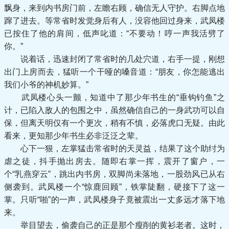
飘身，来到内书房门前，左瞻右顾，确信无人守护。右脚点地
蹿了进去。等常省时发觉身后有人，没容他回过身来，武凤楼
已按住了他的肩间，低声叱道：“不要动！哼一声我活劈了
你。”
说着话，迅速封闭了常省时的几处穴道，右手一提，刚想
出门上房而去，猛听一个干哑的嗓音道：“朋友，你怎能逃出
我们小爷的神机妙算。”
武凤楼心头一颤，知道中了那少年书生的“垂钩钓鱼”之
计，已陷入敌人的包围之中，虽然确信自己的一身武功可以自
保，但离天明仅有一个更次，稍有不慎，必落虎口无疑。由此
看来，更知那少年书生必非泛泛之辈。
心下一狠，左掌猛击常省时的天灵益，结果了这个助纣为
虐之徒，抖手抛出房去。随即右掌一挥，震开了窗户，一
个“乳燕穿云”，跳出内书房，双脚尚未落地，一股劲风已从右
侧袭到。武凤楼一个“惊鹿回顾”，铁掌陡翻，硬接下了这一
掌。只听“啪”的一声，武凤楼身子竟被震出一丈多远才落下地
来。
举目望去，偷袭自己的正是那个瘦削的黄衫老者。这时，