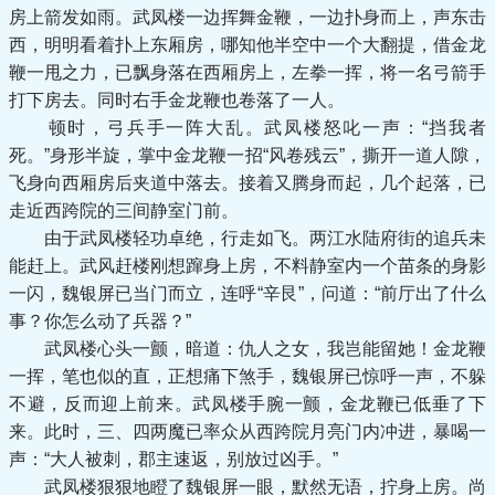
房上箭发如雨。武凤楼一边挥舞金鞭，一边扑身而上，声东击
西，明明看着扑上东厢房，哪知他半空中一个大翻提，借金龙
鞭一甩之力，已飘身落在西厢房上，左拳一挥，将一名弓箭手
打下房去。同时右手金龙鞭也卷落了一人。
顿时，弓兵手一阵大乱。武凤楼怒叱一声：“挡我者
死。”身形半旋，掌中金龙鞭一招“风卷残云”，撕开一道人隙，
飞身向西厢房后夹道中落去。接着又腾身而起，几个起落，已
走近西跨院的三间静室门前。
由于武凤楼轻功卓绝，行走如飞。两江水陆府街的追兵未
能赶上。武风赶楼刚想蹿身上房，不料静室内一个苗条的身影
一闪，魏银屏已当门而立，连呼“辛艮”，问道：“前厅出了什么
事？你怎么动了兵器？”
武凤楼心头一颤，暗道：仇人之女，我岂能留她！金龙鞭
一挥，笔也似的直，正想痛下煞手，魏银屏已惊呼一声，不躲
不避，反而迎上前来。武凤楼手腕一颤，金龙鞭已低垂了下
来。此时，三、四两魔已率众从西跨院月亮门内冲进，暴喝一
声：“大人被刺，郡主速返，别放过凶手。”
武凤楼狠狠地瞪了魏银屏一眼，默然无语，拧身上房。尚