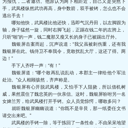
为报仇，二者邀功。他原认为两下相距近，自己又是突然下
手，武凤楼纵然武功再高，身中数箭，双手被铐，怎么也不会
逃出手去！
哪知他快，武凤楼比他还快，迅即气沉丹田，以左脚跟为
轴，身子猛然一旋，同时右脚飞起，正踢在钱二年的左胯上，
只听“啪”的一声，钱二魔那又瘦又长的身子已被踢出厅外。
魏银屏击案而起，沉声说道：“我父虽被刺伤重，还有我
魏银屏在此。钱侍卫不奉我令，竟敢扰乱大厅，这还了得。两
边！”
手下人齐呼一声：“有！”
魏银屏道：“哪个敢再乱说乱动，本郡主一律给他个军法
处治。”众人相顾骇然，齐声称是。
魏银屏有心开脱武凤楼，又怕手下人阻挠，所以借机树
威，果然震住了魏忠英的一伙亲信。这时，魏银屏吩咐另一名
女婢兰芳，给武凤楼打开手铐。众人员觉惊愕，哪敢多问？
就听魏银屏幽幽说道：“你既不是辛艮，那一纸委任文书
请交出来吧。”
武凤楼的手铐一除，等于拣回了一条性命，不由呆呆地望