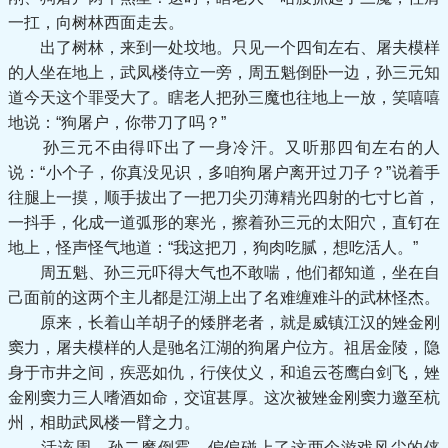
一扛，向树林西面走去。
出了树林，来到一处坟地。只见一个四旬左右、屠夫模样
的人坐在地上，武凤楼侍立一旁，周五魁倒卧一边，孙三元知
道今天这个罪受大了。瞎老人把孙三魔也往地上一放，笑嘻嘻
地说：“狗屠户，你带刀了吗？”
孙三元不由得吓出了一身冷汗。又听那四旬左右的人
说：“小个子，你真没见识，多咱狗屠户离开过刀子？”说着手
往腿上一摸，顺手拔出了一把刀尖刃薄精光四射的七寸匕首，
一抖手，化成一道弧形的寒光，擦着孙三元的太阳穴，直钉在
地上，怪声怪气地道：“我这把刀，狗肉吃腻，想吃活人。”
周五魁、孙三元吓得大气也不敢喘，他们都知道，坐在自
己面前的这两个主儿都是江湖上出了名难缠难斗的武林怪杰。
原来，长着山羊胡子的矮胖老者，就是威镇江汉的矬金刚
窦力，屠夫模样的人是驰名江湖的狗屠户位方。祖居金陵，隐
身于市井之间，疾恶如仇，行侠仗义，和追云苍鹰白剑飞，矬
金刚窦力三人嗜酒如命，交谊甚厚。这次被矬金刚窦力邀至杭
州，相助武凤楼一臂之力。
活该周、孙二魔倒霉，偏偏碰上了这两个游戏风尘的侠