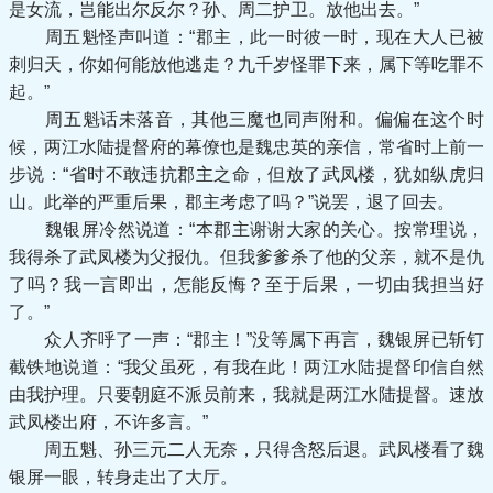
是女流，岂能出尔反尔？孙、周二护卫。放他出去。”
周五魁怪声叫道：“郡主，此一时彼一时，现在大人已被
刺归天，你如何能放他逃走？九千岁怪罪下来，属下等吃罪不
起。”
周五魁话未落音，其他三魔也同声附和。偏偏在这个时
候，两江水陆提督府的幕僚也是魏忠英的亲信，常省时上前一
步说：“省时不敢违抗郡主之命，但放了武凤楼，犹如纵虎归
山。此举的严重后果，郡主考虑了吗？”说罢，退了回去。
魏银屏冷然说道：“本郡主谢谢大家的关心。按常理说，
我得杀了武凤楼为父报仇。但我爹爹杀了他的父亲，就不是仇
了吗？我一言即出，怎能反悔？至于后果，一切由我担当好
了。”
众人齐呼了一声：“郡主！”没等属下再言，魏银屏已斩钉
截铁地说道：“我父虽死，有我在此！两江水陆提督印信自然
由我护理。只要朝庭不派员前来，我就是两江水陆提督。速放
武凤楼出府，不许多言。”
周五魁、孙三元二人无奈，只得含怒后退。武凤楼看了魏
银屏一眼，转身走出了大厅。