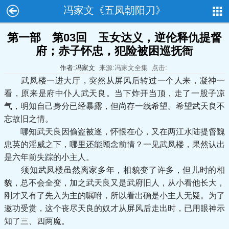
冯家文《五凤朝阳刀》
第一部 第03回 玉女达义，逆伦释仇提督
府；赤子怀忠，犯险被困巡抚衙
作者:冯家文
来源:冯家文全集
点击:
武凤楼一进大厅，突然从屏风后转过一个人来，凝神一
看，原来是府中仆人武天良。当下炸开当顶，走了一股子凉
气，明知自己身分已经暴露，但尚存一线希望。希望武天良不
忘故旧之情。
哪知武天良因偷盗被逐，怀恨在心，又在两江水陆提督魏
忠英的淫威之下，哪里还能顾念前情？一见武凤楼，果然认出
是六年前失踪的小主人。
须知武凤楼虽然离家多年，相貌变了许多，但儿时的相
貌，总不会全变，加之武天良又是武府旧人，从小看他长大，
刚才又有了先入为主的嘱咐，所以看出确是小主人无疑。为了
邀功受赏，这个丧尽天良的奴才从屏风后走出时，已用眼神示
知了三、四两魔。