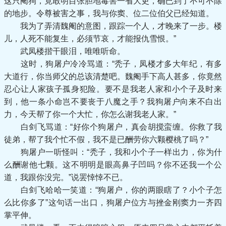
这只阉狗，竟敢明目张胆地毒害一省大吏，确已到了不可不除
的地步。令尊被害之事，我与你窦、位二位伯父已经知道。
我为了弄清魏阉的意图，跟踪一个人，才晚来了一步。楼
儿，人死不能复生，必须节哀，才能报仇雪恨。”
武凤楼揩干眼泪，唯唯听命。
这时，狗屠户冷冷骂道：“秃子，凤楼才多大年纪，有多
大道行，你当师父的总该清楚吧。魏阉手下高人甚多，你竟然
忍心让人家孩子孤身犯险。要不是我老人家和小个子及时来
到，他一条小命岂不要丧于八魔之手？我狗屠户向来不白出
力，今天帮了你一个大忙，你怎么谢我老人家。”
白剑飞骂道：“好你个狗屠户，真会胡搅蛮缠。你救了我
徒弟，帮了我个忙不假，我不是已酬劳你六颗樱桃了吗？”
狗屠户一听怪叫：“秃子，我和小个子一样出力，你为什
么酬谢他七颗。这不明明是眼高鼻子凹吗？你不还我一个公
道，我跟你没完。”说罢悻悻不已。
白剑飞哈哈一笑道：“狗屠户，你的两眼瞎了？小个子怎
么比你多了”这句话一出口，狗屠户位方与挫金刚窦力一齐四
掌平伸。