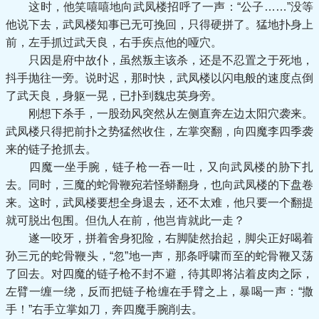
这时，他笑嘻嘻地向武凤楼招呼了一声：“公子……”没等
他说下去，武凤楼知事已无可挽回，只得硬拼了。猛地扑身上
前，左手抓过武天良，右手疾点他的哑穴。
只因是府中故仆，虽然叛主该杀，还是不忍置之于死地，
抖手抛往一旁。说时迟，那时快，武凤楼以闪电般的速度点倒
了武天良，身躯一晃，已扑到魏忠英身旁。
刚想下杀手，一股劲风突然从左侧直奔左边太阳穴袭来。
武凤楼只得把前扑之势猛然收住，左掌突翻，向四魔李四季袭
来的链子抢抓去。
四魔一坐手腕，链子枪一吞一吐，又向武凤楼的胁下扎
去。同时，三魔的蛇骨鞭宛若怪蟒翻身，也向武凤楼的下盘卷
来。这时，武凤楼要想全身退去，还不太难，他只要一个翻提
就可脱出包围。但仇人在前，他岂肯就此一走？
遂一咬牙，拼着舍身犯险，右脚陡然抬起，脚尖正好喝着
孙三元的蛇骨鞭头，“忽”地一声，那条呼啸而至的蛇骨鞭又荡
了回去。对四魔的链子枪不封不避，待其即将沾着皮肉之际，
左臂一缠一绕，反而把链子枪缠在手臂之上，暴喝一声：“撒
手！”右手立掌如刀，奔四魔手腕削去。