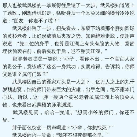
那人也被武凤楼的一掌展得往后退了一大步。武凤楼知道遇上
了劲敌，刚想借机逃走，猛听身后一个又尖又细的嗓音冷冷说
道：“朋友，你走不了啦！”
武凤楼斜跨了一步，扭头看去，东墙下站着那个胖如圆球
的黄杉老者，正好形成前后夹攻之势。知道绝难走脱，使朗声
说道：“凭二位的身手，也算是江湖上有头有脸的人物，竟然
埋伏偷袭在前，前后夹攻于后，岂不贻笑江湖。”
那胖老者嘿嘿一笑说：“小子，看你不出，一个官宦人家
的贵公子，竟练成了这么一身武功，实属难得。告诉我，你师
父是谁？属何门派？”
武凤楼因自己的冤家对头是一人之下，亿万人之上的九千
岁魏忠贤，怕给师门带未巨大的灾难，出手之间，绝不露本门
心法。所以，这一胖一瘦两个黄衫老者虽属江湖上的顶尖人
物，也未看出武凤楼的师承渊源。
武凤楼见问，哈哈一笑道。”想问小爷的师门，你还不
配。”
胖子面色突变，厉声喝道：“小辈，你想找死！”
武凤楼哈哈一笑道：“我还不想死得那么早。”