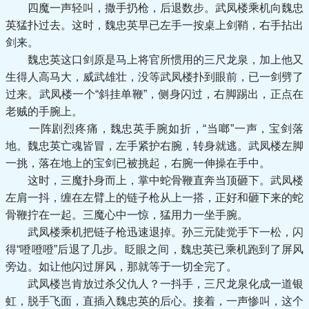
四魔一声轻叫，撒手扔枪，后退数步。武凤楼乘机向魏忠
英猛扑过去。这时，魏忠英早已左手一按桌上剑鞘，右手拈出
剑来。
魏忠英这口剑原是马上将官所惯用的三尺龙泉，加上他又
生得人高马大，威武雄壮，没等武凤楼扑到眼前，已一剑劈了
过来。武凤楼一个“斜挂单鞭”，侧身闪过，右脚踢出，正点在
老贼的手腕上。
一阵剧烈疼痛，魏忠英手腕如折，“当啷”一声，宝剑落
地。魏忠英亡魂皆冒，左手紧护右腕，转身就逃。武凤楼左脚
一挑，落在地上的宝剑已被挑起，右腕一伸操在手中。
这时，三魔扑身而上，掌中蛇骨鞭直奔当顶砸下。武凤楼
左肩一抖，缠在左臂上的链子枪从上一搭，正好和砸下来的蛇
骨鞭拧在一起。三魔心中一惊，猛用力一坐手腕。
武凤楼乘机把链子枪迅速退掉。孙三元陡觉手下一松，闪
得“噔噔噔”后退了几步。眨眼之间，魏忠英已乘机跑到了屏风
旁边。如让他闪过屏风，那就等于一切全完了。
武凤楼岂肯放过杀父仇人？一抖手，三尺龙泉化成一道银
虹，脱手飞面，直插入魏忠英的后心。接着，一声惨叫，这个