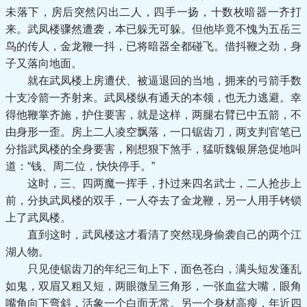
未落下，房后突然闪出二人，四手一扬，十数枚暗器一齐打
来。武凤楼骤然遭袭，本已躲无可躲。但他毕竟不愧为五岳三
鸟的传人，金龙鞭一抖，已将暗器全都碰飞。借抖鞭之劲，身
子又落向地面。
就在武凤楼上房遭伏、被逼退回的当地，拥来的弓箭手数
十支冷箭一齐射来。武凤楼纵有通天的本领，也无力逃避。幸
得他鞭掌齐施，护住要害，就是这样，两腿右臂已中五箭，不
由身形一歪。房上二人凌空飘落，一口锯齿刀，两支判官笔已
分指武凤楼的全身要害，刚想狠下煞手，猛听魏银屏急促地叫
道：“钱、周二位，快快停手。”
这时，三、四两魔一挥手，扑过来四名武士，二人抢步上
前，分执武凤楼的双手，一人夺去了金龙鞭，另一人用手铐锁
上了武凤楼。
直到这时，武凤楼这才看清了突然现身偷袭自己的两个江
湖人物。
只见使锯齿刀的年纪三旬上下，面色苍白，满头短发蓬乱
如鬼，双眉又粗又短，两眼微呈三角形，一张血盆大嘴，眼角
嘴角向下弯斜，活象一个白面无常。另一个身材高瘦，年近四