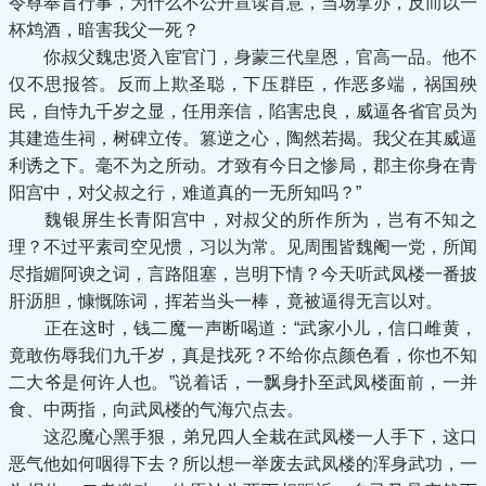
令尊奉旨行事，为什么不公开宣读旨意，当场拿办，反而以一
杯鸩酒，暗害我父一死？
你叔父魏忠贤入宦官门，身蒙三代皇恩，官高一品。他不
仅不思报答。反而上欺圣聪，下压群臣，作恶多端，祸国殃
民，自恃九千岁之显，任用亲信，陷害忠良，威逼各省官员为
其建造生祠，树碑立传。篡逆之心，陶然若揭。我父在其威逼
利诱之下。毫不为之所动。才致有今日之惨局，郡主你身在青
阳宫中，对父叔之行，难道真的一无所知吗？”
魏银屏生长青阳宫中，对叔父的所作所为，岂有不知之
理？不过平素司空见惯，习以为常。见周围皆魏阉一党，所闻
尽指媚阿谀之词，言路阻塞，岂明下情？今天听武凤楼一番披
肝沥胆，慷慨陈词，挥若当头一棒，竟被逼得无言以对。
正在这时，钱二魔一声断喝道：“武家小儿，信口雌黄，
竟敢伤辱我们九千岁，真是找死？不给你点颜色看，你也不知
二大爷是何许人也。”说着话，一飘身扑至武凤楼面前，一并
食、中两指，向武凤楼的气海穴点去。
这忍魔心黑手狠，弟兄四人全栽在武凤楼一人手下，这口
恶气他如何咽得下去？所以想一举废去武凤楼的浑身武功，一