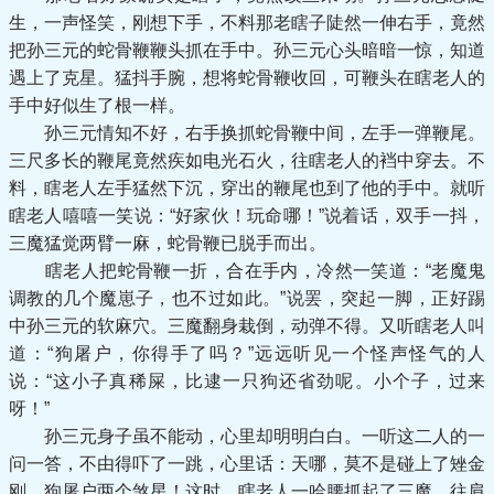
生，一声怪笑，刚想下手，不料那老瞎子陡然一伸右手，竟然
把孙三元的蛇骨鞭鞭头抓在手中。孙三元心头暗暗一惊，知道
遇上了克星。猛抖手腕，想将蛇骨鞭收回，可鞭头在瞎老人的
手中好似生了根一样。
孙三元情知不好，右手换抓蛇骨鞭中间，左手一弹鞭尾。
三尺多长的鞭尾竟然疾如电光石火，往瞎老人的裆中穿去。不
料，瞎老人左手猛然下沉，穿出的鞭尾也到了他的手中。就听
瞎老人嘻嘻一笑说：“好家伙！玩命哪！”说着话，双手一抖，
三魔猛觉两臂一麻，蛇骨鞭已脱手而出。
瞎老人把蛇骨鞭一折，合在手内，冷然一笑道：“老魔鬼
调教的几个魔崽子，也不过如此。”说罢，突起一脚，正好踢
中孙三元的软麻穴。三魔翻身栽倒，动弹不得。又听瞎老人叫
道：“狗屠户，你得手了吗？”远远听见一个怪声怪气的人
说：“这小子真稀屎，比逮一只狗还省劲呢。小个子，过来
呀！”
孙三元身子虽不能动，心里却明明白白。一听这二人的一
问一答，不由得吓了一跳，心里话：天哪，莫不是碰上了矬金
刚、狗屠户两个煞星！这时，瞎老人一哈腰抓起了三魔，往肩