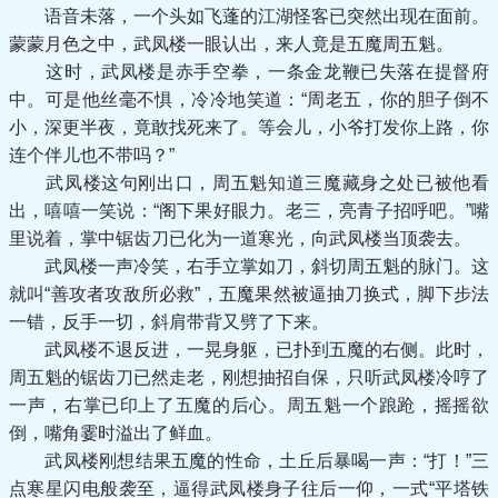
语音未落，一个头如飞蓬的江湖怪客已突然出现在面前。
蒙蒙月色之中，武凤楼一眼认出，来人竟是五魔周五魁。
这时，武凤楼是赤手空拳，一条金龙鞭已失落在提督府
中。可是他丝毫不惧，冷冷地笑道：“周老五，你的胆子倒不
小，深更半夜，竟敢找死来了。等会儿，小爷打发你上路，你
连个伴儿也不带吗？”
武凤楼这句刚出口，周五魁知道三魔藏身之处已被他看
出，嘻嘻一笑说：“阁下果好眼力。老三，亮青子招呼吧。”嘴
里说着，掌中锯齿刀已化为一道寒光，向武凤楼当顶袭去。
武凤楼一声冷笑，右手立掌如刀，斜切周五魁的脉门。这
就叫“善攻者攻敌所必救”，五魔果然被逼抽刀换式，脚下步法
一错，反手一切，斜肩带背又劈了下来。
武凤楼不退反进，一晃身躯，已扑到五魔的右侧。此时，
周五魁的锯齿刀已然走老，刚想抽招自保，只听武凤楼冷哼了
一声，右掌已印上了五魔的后心。周五魁一个踉跄，摇摇欲
倒，嘴角霎时溢出了鲜血。
武凤楼刚想结果五魔的性命，土丘后暴喝一声：“打！”三
点寒星闪电般袭至，逼得武凤楼身子往后一仰，一式“平塔铁