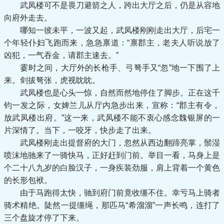
武凤楼可不是畏刀避箭之人，跨出大厅之后，仍是从容地
向府外走去。
哪知一彼未平，一波又起，武凤楼刚刚走出大厅，后宅一
个年轻仆妇飞跑而来，急急禀道：“禀郡主，老夫人听说放了
凶犯，一气吞金，请郡主速去。”
霎时之间，大厅外的长枪手、弓弩手又“忽”地一下围了上
来。剑拔弩张，虎视眈眈。
武凤楼也是心头一惊，自然而然地停住了脚步。正在这千
钧一发之际，女婢兰儿从厅内急步出来，宣称：“郡主有令，
放武凤楼出府。”这一来，武凤楼不能不衷心感念魏银屏的一
片深情了。当下，一咬牙，快步走了出来。
武凤楼刚走出提督府的大门，忽然从西边翻蹄亮掌，鬃湿
喷沫地驰来了一骑快马，正好赶到门前。举目一看，马身上是
个二十八九岁的白脸汉子，一身疾装劲服，肩上背着一个黄色
的长形包袱。
由于马跑得太快，驰到府门前竟收缰不住。幸亏马上骑者
骑术精绝。陡然一提缰绳，那匹马“希溜溜”一声长鸣，连打了
三个盘旋才停了下来。