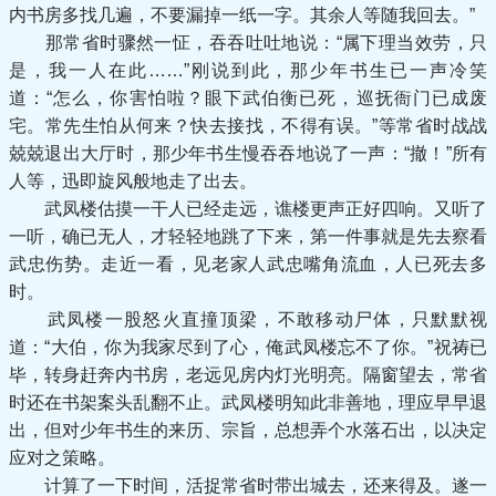
内书房多找几遍，不要漏掉一纸一字。其余人等随我回去。”
那常省时骤然一怔，吞吞吐吐地说：“属下理当效劳，只
是，我一人在此……”刚说到此，那少年书生已一声冷笑
道：“怎么，你害怕啦？眼下武伯衡已死，巡抚衙门已成废
宅。常先生怕从何来？快去接找，不得有误。”等常省时战战
兢兢退出大厅时，那少年书生慢吞吞地说了一声：“撤！”所有
人等，迅即旋风般地走了出去。
武凤楼估摸一干人已经走远，谯楼更声正好四响。又听了
一听，确已无人，才轻轻地跳了下来，第一件事就是先去察看
武忠伤势。走近一看，见老家人武忠嘴角流血，人已死去多
时。
武凤楼一股怒火直撞顶梁，不敢移动尸体，只默默视
道：“大伯，你为我家尽到了心，俺武凤楼忘不了你。”祝祷已
毕，转身赶奔内书房，老远见房内灯光明亮。隔窗望去，常省
时还在书架案头乱翻不止。武凤楼明知此非善地，理应早早退
出，但对少年书生的来历、宗旨，总想弄个水落石出，以决定
应对之策略。
计算了一下时间，活捉常省时带出城去，还来得及。遂一