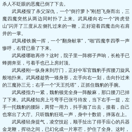
杀人不眨眼的恶魔已倒了下去。
武凤楼报了杀父深仇，一个“倒拧萝卜”刚想飞身而出，三
魔四魔突然从两边同时扑了上来。武凤楼向右一个“跨虎登
山”闪开了三度从左侧扎过来的一鞭，正好迎着四魔击向右肩
井的一掌。
武凤楼铁腕一挥，一个“翻身献掌”，“啪”四魔李四季一声
惨呼，右臂已垂了下来。
武凤楼哪敢再停？这时，院子里一阵梆子声响，长枪手已
蜂拥奔至，弓着手也已上房封顶。
武凤楼刚一纵身来到厅门，正好中军官魏豹手挥腰刀旋风
般地扑来。武凤楼趁势一矮身形，左手向右一划，击向扑过来
的三魔孙三元；右手一个“天王托塔”，正抓住魏豹的手腕。
武凤楼指力一紧，魏豹顿党全身一阵酸麻，那口腰刀已掉
了下来。武凤楼知房上弓弯手已张弓待发，当下右手一提，左
手一托魏豹的腰际，两臂一用力，抖手抛了出去，接着，自己
也窜出了大厅。只听魏豹狂吼一声，身中十数箭，摔落在上。
武凤楼轻身提气，凌空技起，顺手扯出了得手应心的兵器
金龙鞭，挥动之间，已幻化成一片寒芒，护住了全身。这时，