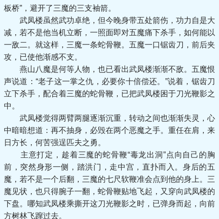
板桥”，避开了三魔的三支袖箭。
武凤楼虽然武功卓绝，但今晚身带五处箭伤，功力自是大
减，若不是他当机立断，一照面即对五魔痛下杀手，如何能以
一敌二。就这样，三魔一条蛇骨鞭。五魔一口锯齿刀，前后夹
攻，已使他渐感不支。
燕山八魔是何等人物，也已看出武凤楼渐渐不敌。五魔恨
声说道：“老子这一掌之仇，必要你十倍偿还。”说着，锯齿刀
立下杀手，配合着三魔的蛇骨鞭，已把武凤楼困于刀光鞭影之
中。
武凤楼觉得两臂两腿逐渐沉重，转动之间也渐渐失灵，心
中暗暗想道：再不抽身，必毁在两个恶魔之手。重任在肩，来
日方长，何苦强逞匹夫之勇。
主意打定，趁着三魔的蛇骨鞭“毒龙出洞”点向自己的胸
前，突然身形一侧，踏洪门，走中宫，直扑而入。身后的五
魔，若不是一个后翻，三魔的七尺软鞭准会点到他的身上。三
魔见状，也只得腕子一翻，蛇骨鞭贴地飞起，又穿向武凤楼的
下盘。哪知武凤楼乘撕开这刀光鞭影之时，已弹身而起，向前
方树林飞蹿过去。