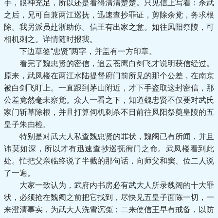
手，眼神充足，所以还是看得清清楚楚。只见信上写着：杀武
之后，兄可自兼两江巡抚，迅速查抄罪证，剪除余党，务求根
除。我另派员赴浙助你。信王有出家之意。如往凤阳祭陵，可
相机刺之。详情随时报我。
下边草签“忠贤”两字，并盖有一方印章。
看完了魏忠贤的密信，追云苍鹰白剑飞才说明获信经过。
原来，武凤楼在两江水陆提督府门前所见的那个公差，在南京
被白剑飞盯上。一直跟到茅山附近，才下手盗取这封密信，那
公差竟然毫未察觉。众人一看之下，知道魏忠贤不仅要对武氏
家门斩草除根，并且打算伺机刺杀不日前往凤阳祭奠皇陵的五
皇子朱由检。
特别是对武大人私查魏忠贤的罪状，魏阉已有所闻，并且
讳莫如深，所以才有迅速查抄巡抚衙门之命。武凤楼看到此
处。忙把父亲临终说了半截的那句话，向师父和窦、位二人说
了一遍。
大家一致认为，武府内书房必有武大人所录魏阔的十大罪
状，必须抢在魏阉之前把它找到，尽快见五皇子面陈一切，一
来澄清事实，为武大人洗雪沉冤；二来使信王早有戒备，以防