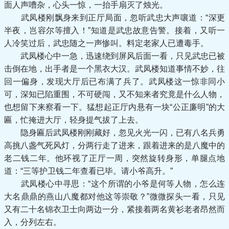
面人声嘈杂，心头一惊，一抬手扇灭了烛光。
武凤楼刚飘身来到正厅局面，忽听武忠大声嚷道：“深更
半夜，岂容尔等擅入！”知道是武忠故意告警。接着，又听一
人冷笑过后，武忠随之一声惨叫。料定老家人已遭毒手。
武凤楼心中一急，迅速绕到屏风后面一看，只见武忠已被
击倒在地，出手者是一个黑衣大汉。武凤楼知道事情不妙，往
回一偏身，发现大厅后已布满了兵了。武凤楼这一惊非同小
可，深知已陷重围，不可硬闯，又不知来者究竟是什么人物，
也想留下来察看一下。猛想起正厅内悬有一块“公正廉明”的大
匾，忙掩进大厅，轻身提气拔了上去。
隐身匾后武凤楼刚刚藏好，忽见火光一闪，已有八名兵勇
高挑八盏气死风灯，分两行走了进来，跟着进来的是八魔中的
老二钱二年。他环视了正厅一周，突然旋转身形，单腿点地
道：“三等护卫钱二年查看已毕。请小爷高升。”
武凤楼心中寻思：“这个所谓的小爷是何等人物，怎么连
大名鼎鼎的燕山八魔都对他这等崇敬？”微微探头一看，只见
又有二十名锦衣卫士向两边一分，紧接着两名黄衫老者昂然而
入，分列左右。