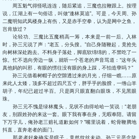
周五魁气得怪吼连连，随后紧追，三魔也拉鞭跟上。按理
说，江湖上有一句俗话，叫做“逢林莫追”。可是，今天周、孙
二魔明知武凤楼身上有伤，又是赤手空拳，认为是网中之鱼，
岂肯放过？
论轻功、三魔比五魔稍高一筹，本来是一前一后。入林
时，孙三元说了声：“老五，分头搜。”自己身随鞭起，竟抢先
向树林深处跑去。不料身子落处，脚底软绵绵的，不禁吃了一
惊。忙不选向旁边一纵，就听一个苍老的声音骂道：“这年头
真他妈的叫邪，有眼的愣往没有眼的身上踩，不怕造孽吗？”
孙三元借着树帽子的空隙透过来的月光，仔细一瞧……原
来此人太矮，顶多不超过四尺五寸，胖乎乎的脸膛，一绺山羊
胡子，年纪已超过半百。只是两只眼直翻白眼珠，不见黑眼
珠。
孙三元不愧是绿林魔头，见状不由得哈哈一笑说：“老朋
友，别跟姓孙的来这一套。眼下我有事在身，无暇奉陪。请留
下万字儿，俺孙老三赔礼道歉如何？”嘴里说着，蛇骨鞭腾地
抖直，直奔老者的面门。
那老者好象确实是瞎子，竟然纹丝未动。孙三元恶念陡