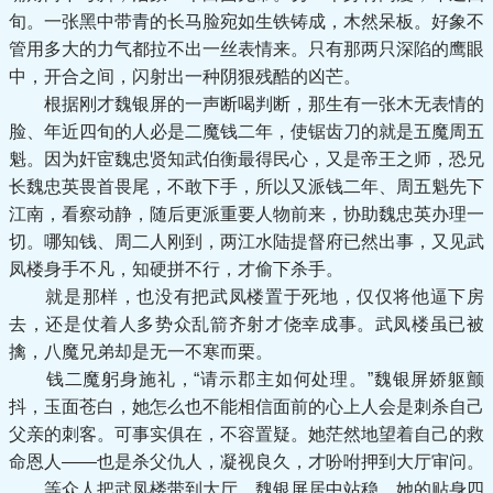
旬。一张黑中带青的长马脸宛如生铁铸成，木然呆板。好象不
管用多大的力气都拉不出一丝表情来。只有那两只深陷的鹰眼
中，开合之间，闪射出一种阴狠残酷的凶芒。
根据刚才魏银屏的一声断喝判断，那生有一张木无表情的
脸、年近四旬的人必是二魔钱二年，使锯齿刀的就是五魔周五
魁。因为奸宦魏忠贤知武伯衡最得民心，又是帝王之师，恐兄
长魏忠英畏首畏尾，不敢下手，所以又派钱二年、周五魁先下
江南，看察动静，随后更派重要人物前来，协助魏忠英办理一
切。哪知钱、周二人刚到，两江水陆提督府已然出事，又见武
凤楼身手不凡，知硬拼不行，才偷下杀手。
就是那样，也没有把武凤楼置于死地，仅仅将他逼下房
去，还是仗着人多势众乱箭齐射才侥幸成事。武凤楼虽已被
擒，八魔兄弟却是无一不寒而栗。
钱二魔躬身施礼，“请示郡主如何处理。”魏银屏娇躯颤
抖，玉面苍白，她怎么也不能相信面前的心上人会是刺杀自己
父亲的刺客。可事实俱在，不容置疑。她茫然地望着自己的救
命恩人——也是杀父仇人，凝视良久，才吩咐押到大厅审问。
等众人把武凤楼带到大厅，魏银屏居中站稳，她的贴身四