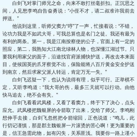
白剑飞对掌门师兄之命，向来不敢打丝毫折扣。正沉思之
间，人见愁李鸣自告奋勇说：“小侄不才，请二叔准许我前去
押送。”
他说到这里，听师父窦力“哼”了一声，忙接着说：“不错，
论功力我是不如武大哥，可我总算也是名门之徒。我还有最为
有利的两条。第一，我是江南按察使的公子，官面上有一定的
照应，第二，我熟知大江南北绿林人物，也深懂江湖过节。只
要我利用家父的面子，沿途找官府派捕快护送，再改去本来面
目，使候国英的爪牙察觉不出，保险能将八百斤黄金安全护送
到南京，然后求家父派人转运，肯定万无一失。”
白剑飞迟疑一下，也认为说得有理，似乎可行。正举棋不
定，又听李鸣道：“我大哥的伤，最多三天就可以行动。由他
快马追去，绝不会有失。”
白剑飞看看武凤楼，又看了看窦力，终于下了决心，点头
应允。武凤楼把魏银屏的令箭取了出来，交给了师父。李鸣刚
想伸手去接，白剑飞忽然把令箭缩回，正色说道：“鸣儿，此
行切记谨慎，那是郡主魏银屏一片滚烫的苦心啊！更为重要的
是，信王急需此物，如有闪失，关系匪浅。我要你一路上谨小