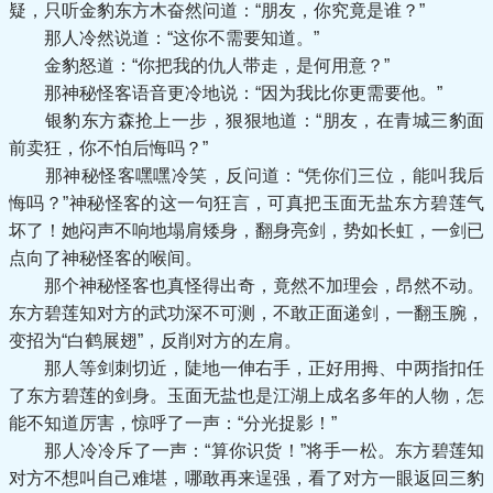
疑，只听金豹东方木奋然问道：“朋友，你究竟是谁？”
那人冷然说道：“这你不需要知道。”
金豹怒道：“你把我的仇人带走，是何用意？”
那神秘怪客语音更冷地说：“因为我比你更需要他。”
银豹东方森抢上一步，狠狠地道：“朋友，在青城三豹面
前卖狂，你不怕后悔吗？”
那神秘怪客嘿嘿冷笑，反问道：“凭你们三位，能叫我后
悔吗？”神秘怪客的这一句狂言，可真把玉面无盐东方碧莲气
坏了！她闷声不响地塌肩矮身，翻身亮剑，势如长虹，一剑已
点向了神秘怪客的喉间。
那个神秘怪客也真怪得出奇，竟然不加理会，昂然不动。
东方碧莲知对方的武功深不可测，不敢正面递剑，一翻玉腕，
变招为“白鹤展翅”，反削对方的左肩。
那人等剑刺切近，陡地一伸右手，正好用拇、中两指扣任
了东方碧莲的剑身。玉面无盐也是江湖上成名多年的人物，怎
能不知道厉害，惊呼了一声：“分光捉影！”
那人冷冷斥了一声：“算你识货！”将手一松。东方碧莲知
对方不想叫自己难堪，哪敢再来逞强，看了对方一眼返回三豹