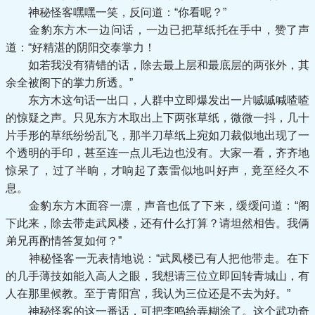
神秘怪客嘿嘿一笑，反问道：“你看呢？”
金豹东方木一边问话，一边已把草纸托在手中，赞了声
道：“好精湛的阴阳交泰掌力！
如若我没有猜错的话，除去最上层和最底层的两张外，其
余全被阁下的掌力所透。”
东方木这句话一出口，人群中立即爆发出一片嘁嘁喊喳喳
的惊疑之声。只见东方木取出上下两张草纸，微微一抖，几十
片手形的草纸纷纷乱飞，那半刀草纸上宛如刀裁似地出现了一
个透明的手印，甚至连一点儿毛边也没有。大家一看，齐齐地
惊呆了，过了半晌，才响起了轰雷似地叫好声，竟至经久不
息。
金豹东方木面容一凛，声音也低了下来，缓缓问道：“阁
下此来，除去带走武凤楼，还有什么打算？请坦然相告。我俩
弟兄再酌情答复如何？”
神秘怪客一无表情地说：“武凤楼已有人把他带走。在下
的几手薄技如能入高人之眼，我想请三位立即回转青城山，有
人在那里候教。至于青阳宫，我认为三位还是不去为好。”
神秘怪客的这一番话，可把李鸣给弄糊涂了。这个武功奇