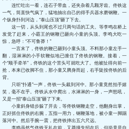
连忙吐出一看，连石子带血，还夹杂着几颗牙齿。佟铁这
一气，筒直快气疯了，猛地抽出自己的得手兵器水磨钢鞭。一
个纵身扑到河边，“泰山压顶”砸了下去。
这一切，从头到尾也不过只两句话的工夫。等李鸣在桥上
发觉了赶来，小霸王的钢鞭已砸向小童的头顶。李鸣大吃一
惊，急呼：“不可鲁莽！”
一言末了，佟铁的鞭已砸到小童头顶。不料那小童左手一
翻，湿淋淋的小手软鞭似地已缠住了佟铁的钢鞭。接着，一
个“顺手牵羊”，佟铁的这个苦头可就吃大了。他被扯得向前一
抢，本来已收脚不住，那小童又腾身而起，右手陡按佟铁的后
背。
只听“扑通”一声，佟铁一头裁到河中。那小童竟然拍手嬉
笑，毫不在乎。佟铁从水中爬出，水淋淋的一身，一声怒吼，
又是一招“泰山压顶”砸了下来。
小童斜身错步躲了开去，等佟铁钢鞭走空，他翻身出掌，
正好抓住佟铁的右腕，五指一用力，钢鞭落地，被小童一脚踢
落河中。然后手腕一震，把佟铁摔出五六尺远。
李鸣虽然气佟铁无礼在前，又莽撞失招在后，但毕竟是自