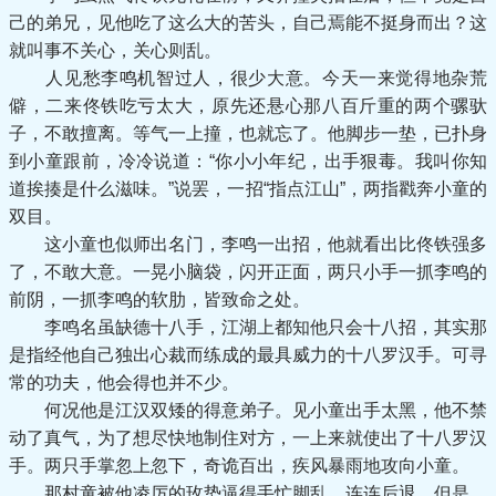
己的弟兄，见他吃了这么大的苦头，自己焉能不挺身而出？这
就叫事不关心，关心则乱。
人见愁李鸣机智过人，很少大意。今天一来觉得地杂荒
僻，二来佟铁吃亏太大，原先还悬心那八百斤重的两个骡驮
子，不敢擅离。等气一上撞，也就忘了。他脚步一垫，已扑身
到小童跟前，冷冷说道：“你小小年纪，出手狠毒。我叫你知
道挨揍是什么滋味。”说罢，一招“指点江山”，两指戳奔小童的
双目。
这小童也似师出名门，李鸣一出招，他就看出比佟铁强多
了，不敢大意。一晃小脑袋，闪开正面，两只小手一抓李鸣的
前阴，一抓李鸣的软肋，皆致命之处。
李鸣名虽缺德十八手，江湖上都知他只会十八招，其实那
是指经他自己独出心裁而练成的最具威力的十八罗汉手。可寻
常的功夫，他会得也并不少。
何况他是江汉双矮的得意弟子。见小童出手太黑，他不禁
动了真气，为了想尽快地制住对方，一上来就使出了十八罗汉
手。两只手掌忽上忽下，奇诡百出，疾风暴雨地攻向小童。
那村童被他凌厉的玫势逼得手忙脚乱，连连后退。但是，