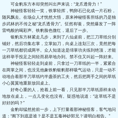
可金豹东方本却突然叫出声来说：“龙爪透骨力！”
神秘怪客轻轻一笑，铁掌轻挥，鸭卵石已化成一片石粉，
随风飘去。在场众人才恍然大悟，原来神秘怪客所练的乃是独
步武林的不传之秘“龙爪透骨力”。怔然有顷，突然爆发了一阵
雷鸣般的喝彩声。铁豹脸色微红，退后了一步。
银豹东方林紧走几步，来到了八仙桌前，把三刀草纸分别
铺好，然后功集右掌，立掌如刀，向桌上连划三次，竟然把每
一刀草纸都切成两半。众人知道这是绵掌功夫练到绝顶，才能
这样举手投足之间轻而易举地办到。禁不住又叫起一阵好来。
神秘怪客轻轻走到桌前，只拿过一刀草纸的一半，紧紧合
在两掌之间，也没见他象铁豹银豹那样吸气运动，只是一动不
动地合着那半刀草纸约半盏茶的工夫，然后把两手之间的草纸
小心翼翼地重新放回桌上。
好奇心重的人，抢着上前一看，只见那半刀草纸原样未动
地放在桌上，一点儿变化也没有。疑惑地说道：“这草纸不是
好好的吗？”
金豹却猛然抢前一步，上下打量着那神秘怪客，客气地问
道：“阁下到底是谁？是不是五毒神砂郭兄？请明白相告。”