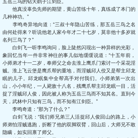
五岳三鸟的钻天鹞子江剑臣。
他真没辜负先师的期望，黄山苦练十年，真练成了本门的
几种神功。”
李鸣奇异地向道：“三叔十年隐山苦练，那五岳三鸟之名
由何处得来？听说他老人家今年才二十七岁，莫非他十多岁就
名列三鸟了？”
白剑飞一听李鸣询问，脸上陡然闪现出一种异样的光彩，
象回忆当年一件非常神往的事儿似地缓缓说道：“十五年前，
小师弟才十一二岁，奉师父之命去淮上鹰爪门索讨一个采花淫
贼。淮上飞云堡是鹰爪帮的重地，而淫贼邱人佼又是帮主邱龙
眠的儿子。邱龙眠集中全帮高手对付我们。小师弟第一次出
山，小小年纪，一人毙敌十八名，残鹰爪帮主邱龙眠一目，活
捉了淫贼邱人俊，因此被人称为五岳三鸟而不知其名。直到今
天，武林中只知有三鸟，而不知有江剑臣。”
李鸣奇道：“那为了什么？”
白剑飞说：“我们师兄弟三人活捉邱人俊回山的路上，小
师弟怕淫贼逃跑，折断了他的双脚双臂，回山后，大师兄不敢
隐瞒，如实回禀了师父。