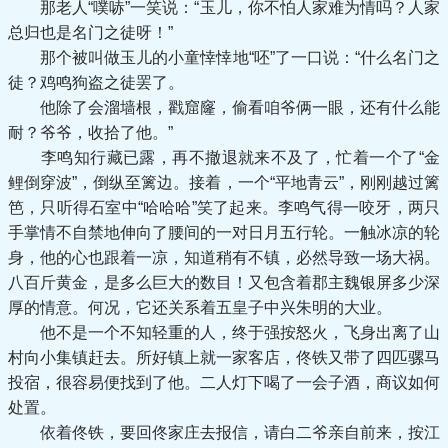
那老人“噗哧”一笑说：“玉儿，你不怕人家难为情吗？人家
总归也是名门之徒呀！”
那个被叫做玉儿的小童悻悻地“呸”了一口说：“什么名门之
徒？鸡鸣狗盗之徒罢了。
他除了会溜墙根，戳窟窿，偷看咱爷俩一眼，还有什么能
耐？爷爷，收拾了他。”
李鸣知行藏已露，再不撤退就来不及了，忙着一个了“金
鲤倒穿波”，倒纵至篱边。接着，一个“平地青云”，刚刚越过篱
笆，只听得石室中“哈哈哈”笑了起来。李鸣气得一咬牙，两只
手掌情不自禁地伸向了腰间的一对日月五行轮。一触冰凉的轮
身，他的心也跟着一凉，知道稍有不镇，必然导致一场大祸。
八百斤黄金，是多么巨大的数目！又包含着郡主魏银屏多少深
厚的情意。何况，它还关系着五皇子中兴朱明的大业。
他不是一个不知轻重的人，终于强按怒火，飞身出离了山
村向小集镇赶去。所好镇上就一家客店，佟铁又带了四匹骡马
投宿，很容易便找到了他。二人灯下喝了一会子酒，商议如何
处置。
依着佟铁，要回佟家庄去报信，请白二爷亲自前来，按江