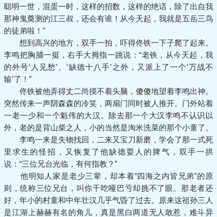
聪明一世，混蛋一时，这样的招数，这样的绝话，除了出自我
那神鬼奠测的江三叔，还会有谁！从今天起，我就是五岳三鸟
的徒弟啦！”
想到高兴的地方，双手一拍，吓得佟铁一下子爬了起来。
李鸣把胸脯一挺，右手大拇指一跳说：“老铁，从今天起，我
的外号‘人见愁’、‘缺德十八手’之外，又派上了一个‘万战不
输’了！”
佟铁被他弄得丈二尚摸不着头脑，傻傻地望着李鸣出神。
突然传来一声阴森森的冷笑，两扇门同时被人推开。门外站着
一老一少和一个魁伟的大汉。除去那一个大汉李鸣不认识以
外，老的是背山柴之人，小的当然是淘米洗菜的那个小童了。
李鸣一来是失物找回，二来又宝刀新磨，学会了那一式死
里求生的怪招，又恢复了他缺德耍人的脾气，双手一拱
说：“三位兄台光临，有何指教？”
他明知人家是老少三辈，却本着“四海之内皆兄弟”的原
则，统称三位兄台，叫你干吃哑巴亏却挑不了眼。那老者还
好，年小的村童和中年壮汉几乎气昏了过去。原来这祖孙三人
是江湖上赫赫有名的角儿，真是黑白两道无人敢惹，难斗异