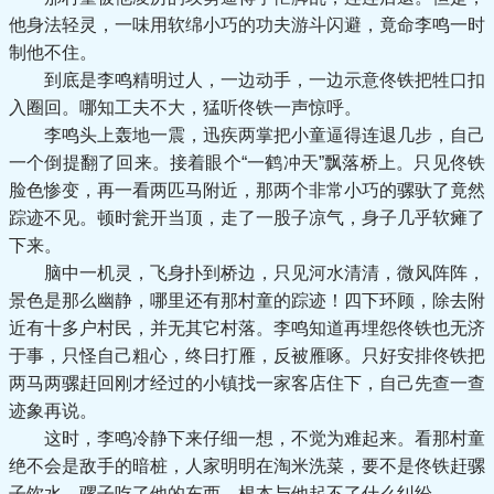
他身法轻灵，一味用软绵小巧的功夫游斗闪避，竟命李鸣一时
制他不住。
到底是李鸣精明过人，一边动手，一边示意佟铁把牲口扣
入圈回。哪知工夫不大，猛听佟铁一声惊呼。
李鸣头上轰地一震，迅疾两掌把小童逼得连退几步，自己
一个倒提翻了回来。接着眼个“一鹤冲天”飘落桥上。只见佟铁
脸色惨变，再一看两匹马附近，那两个非常小巧的骡驮了竟然
踪迹不见。顿时瓮开当顶，走了一股子凉气，身子几乎软瘫了
下来。
脑中一机灵，飞身扑到桥边，只见河水清清，微风阵阵，
景色是那么幽静，哪里还有那村童的踪迹！四下环顾，除去附
近有十多户村民，并无其它村落。李鸣知道再埋怨佟铁也无济
于事，只怪自己粗心，终日打雁，反被雁啄。只好安排佟铁把
两马两骡赶回刚才经过的小镇找一家客店住下，自己先查一查
迹象再说。
这时，李鸣冷静下来仔细一想，不觉为难起来。看那村童
绝不会是敌手的暗桩，人家明明在淘米洗菜，要不是佟铁赶骡
子饮水，骡子吃了他的东西，根本与他起不了什么纠纷。