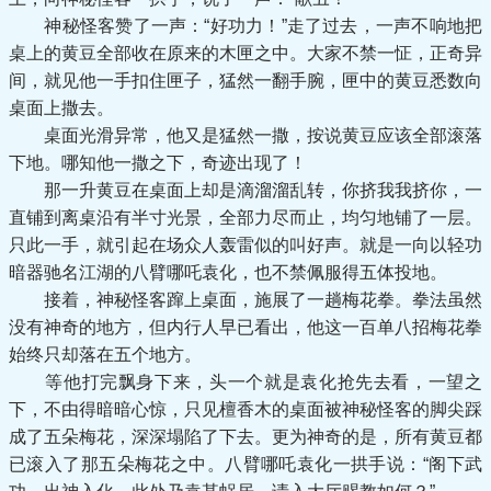
神秘怪客赞了一声：“好功力！”走了过去，一声不响地把
桌上的黄豆全部收在原来的木匣之中。大家不禁一怔，正奇异
间，就见他一手扣住匣子，猛然一翻手腕，匣中的黄豆悉数向
桌面上撒去。
桌面光滑异常，他又是猛然一撒，按说黄豆应该全部滚落
下地。哪知他一撒之下，奇迹出现了！
那一升黄豆在桌面上却是滴溜溜乱转，你挤我我挤你，一
直铺到离桌沿有半寸光景，全部力尽而止，均匀地铺了一层。
只此一手，就引起在场众人轰雷似的叫好声。就是一向以轻功
暗器驰名江湖的八臂哪吒袁化，也不禁佩服得五体投地。
接着，神秘怪客蹿上桌面，施展了一趟梅花拳。拳法虽然
没有神奇的地方，但内行人早已看出，他这一百单八招梅花拳
始终只却落在五个地方。
等他打完飘身下来，头一个就是袁化抢先去看，一望之
下，不由得暗暗心惊，只见檀香木的桌面被神秘怪客的脚尖踩
成了五朵梅花，深深塌陷了下去。更为神奇的是，所有黄豆都
已滚入了那五朵梅花之中。八臂哪吒袁化一拱手说：“阁下武