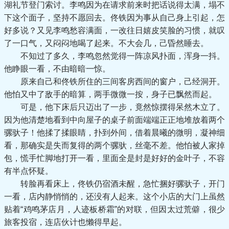
湖礼节登门索讨。李鸣因为在请求前来时把话说得太满，塌不
下这个面子，坚持不愿回去。佟铁因为事从自己身上引起，怎
好多说？又见李鸣愁容满面，一改往日嬉皮笑脸的习惯，就叹
了一口气，又闷闷地喝了起来。不大会几，己昏然睡去。
不知过了多久，李鸣忽然觉得一阵凉风扑面，浑身一抖。
他睁眼一看，不由暗暗一惊。
原来自己和佟铁所住的三间客房西间的窗户，己经洞开。
他怕又中了敌手的暗算，两手微微一按，身子已飘然而起。
可是，他下床后只迈出了一步，竟然惊摆得呆然木立了。
因为他清楚地看到中向屋子的桌子前面端端正正地堆放着两个
骡驮子！他揉了揉眼睛，扑到外间，借着晨曦的微明，凝神细
看，那确实是失而复得的两个骡驮，丝毫不差。他怕被人家掉
包，慌手忙脚地打开一看，里面全是封是好好的金叶子，不容
有半点怀疑。
转脸再看床上，佟铁仍宿酒未醒，急忙捆好骡驮子，开门
一看，店内静悄悄的，还没有人起来。这个小店的大门上虽然
贴着“鸡鸣茅店月，人迹板桥霜”的对联，但因太过荒僻，很少
旅客投宿，连店伙计也懒得早起。