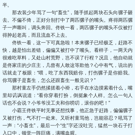
半。
那农装少年骂了一句“畜生”，随手抓起两块石头向骡子砸
去。不偏不倚，正好分别打中了两匹骡子的嘴头。疼得两匹骡
子一声嘶叫，调头奔回。佟铁一看，两匹骡子的嘴头不仅被打
得肿起老高，而且流血不上去。
佟铁一看，这一下可真急啦！本来骡子已经极乏，赶路不
快，越是怕出差错，偏偏又被打中了嘴头。看样子，一两天内
很难吃草料，又处山村荒野，岂不误了行程？况且，他自幼就
是佟家庄的少庄主，几曾有人敢这等欺他？心中有气，说出的
话就走了板眼：“喂，吃了东西我赔你，打伤骡子是你赔我。
你骂骡子是畜生，怎么还跟畜生一般见识？”
那村童左手仍然揉搓着小褂，右手在水边摸索着什么，嘴
里却讥讽说道：“看你穿着打扮，倒挺象个人样。怎么一句人
话也不会说？小爷爷没工夫和你唠叨，滚你的吧！”
小霸王佟铁平时无事还想找事，他正急于赶路，偏偏骡子
又被打伤，气不打一处来。又听村童骂他，岂能容忍？吼骂了
一声：“小畜生”，最后一个“生”字还没吐完，猛然一块石子打
入口中，顿觉一阵巨痛，满嘴血腥。