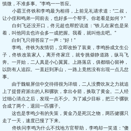
慎微，不准多事。”李鸣一一答应。
小霸王佟铁和李鸣最为相得，上前见礼请求道：“二叔，
让小侄和鸣弟一同前去，也好多一个帮手。你老看是如何？”
白剑飞还没开口，佟元超也帮腔说道：“铁儿在家也是呆
着，叫他同去也许会多一成把握。我看，就叫他去吧。”
白剑飞只得答应了一声：“好！”
李鸣、佟铁为友情切，立即改扮了装束，李鸣扮成文生公
子，佟铁改装家人，离开佟家庄，就专挑僻静道路，纵马飞
奔。一开始，二人真是小心翼翼。上路落店，俱都细心留神，
以防有人追踪。一直赶到茅山，一路上竟然没有出现一点儿岔
事。
由于魏银屏信中交待得很为详细，二人没费吹灰之力就追
上了提督府派出的人和骡驮，拿出令箭，换取了黄金。二人经
过细心清点之后，发现一点不少。为了减少目标，把三个骡驮
合成了两个，退回一匹骡子。
这也是李鸣少有的失策，黄金乃是死沉之物，两匹健骡只
走了一天，速度已慢了下来。
佟铁问李鸣为什么不找地方官帮助，李鸣却一笑道：“傻