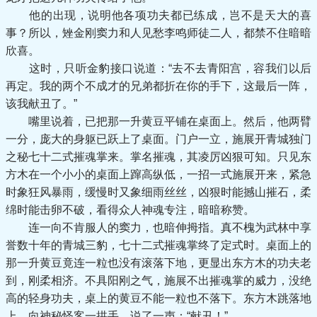
他的出现，说明他各项功夫都已练成，岂不是天大的喜
事？所以，矬金刚窦力和人见愁李鸣师徒二人，都禁不住暗暗
欣喜。
这时，只听金豹接口说道：“去不去青阳宫，容我们以后
再定。我的两个不成才的兄弟都折在你的手下，这最后一阵，
该我献丑了。”
嘴里说着，已把那一升黄豆平铺在桌面上。然后，他两臂
一分，庞大的身躯已跃上了桌面。门户一立，施展开青城独门
之秘七十二式摧魂掌来。掌名摧魂，其凌厉凶狠可知。只见东
方木在一个小小的桌面上蹿高纵低，一招一式施展开来，紧急
时象狂风暴雨，缓慢时又象细雨丝丝，凶狠时能撼山摧石，柔
绵时能击卵不破，看得众人神魂专注，暗暗称赞。
连一向不肯服人的窦力，也暗伸拇指。真不槐为武林中享
誉数十年的青城三豹，七十二式摧魂掌终了定式时。桌面上的
那一升黄豆竟连一粒也没有滚落下地，更显出东方木的功夫老
到，刚柔相济。不具阳刚之气，施展不出摧魂掌的威力，没绝
高的轻身功夫，桌上的黄豆不能一粒也不落下。东方木跳落地
上，向神秘怪客一拱手，说了一声：“献丑！”