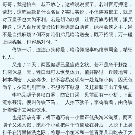
哥哥，我是怕白二叔不放心，这样说说罢了。若叫官府押运，
请想，这笔巨款是什么名目？实话实说，不但连累郡主，就是
对五皇子也大为不利。若是胡诌款项，让官府旗号招展，派员
押送，这八百斤黄货恐怕也难逃黑白两道、绿林豪侠之手，岂
不是自找麻烦？倒不如咱们弟兄暗暗送去，既不招眼，万一碰
上两蟊贼，也容易对付。”
佟铁一听，连连点头称是，暗暗佩服李鸣虑事周全，精细
过人。
又走了半天，两匹健骡已呈疲倦之状。若不是急于赶路，
只需休息一天，牲口就可以恢复体力。偏好路过一丘陵地带，
树本稠密，人迹稀少。好不容易发现有一处荒镇小集，因天色
尚早，夕阳刚刚西垂，不想停下歇息，又赶着骡子出了集镇。
李鸣见骡子鼻喷白雾，防它口渴，见前面有一小桥，下面
流水甚清。便叫佟铁下马，二人抬下驮子，李鸣看着，由佟铁
赶着骡子去河边饮水。
也是活该有事，桥下适巧有一小童正低头淘米淘菜。两匹
骡子又渴又饿，乘那个小童把两个竹筐放在身后，又脱下上身
褂子在河里搓洗之际，将那一小筐米和一筐青菜几口吃去了大