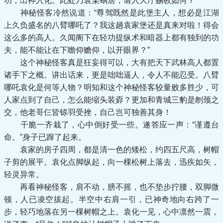
功，出神入化。此处乃袁某蜗居，请入大厅赐教如何？”
神秘怪客冷然说道：“尊驾既然是此堡主人，想必是江湖
上久负盛名的八臂哪吒了？我这趟袁家堡还是真来对啦！得会
这么多的高人。久闻阁下在轻功提纵术和暗器上都有独到的功
夫，能不能让在下瞻仰赡仰，以开眼界？”
这个神秘怪客真是狂妄得可以，大有把天下武林高人都置
诸手下之概。讲出话来，更是咄咄逼人，令人不能忍受。八臂
哪吒袁化是何等人物？明知和这个神秘怪客较量败多胜少，可
人家点到了自己，怎么能缩头装孬？更加和青城三豹是刎颈之
交，他老哥仨皆铩羽受挫，自己岂可独善其身！
干脆一齐栽了，心中倒好受一些。遂答应一声：“谨遵台
命。”身子已蹿了起来。
袁家的房子四周，都是清一色的矮松，约四五尺高，树帽
子剪的展平。袁化点脚纵起，向一棵松树上落去，迅疾如矢，
轻灵异常。
再看神秘怪客，肩不动，膀不摇，也不垫步拧腰，双脚微
顿，人已凌空拔起。半空中右肩一引，已神奇地向右跨了一
步，轻巧地落在另一棵树帽之上。袁化一见，心中凛然一震，