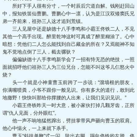
所好下手人很有分寸，一个时辰后穴道自解。钱刚赶回山
中，报知铁笛仙曹鹏。曹鹏心中一凛，认为是江汉双矮窦氏兄
弟一齐前来，祖孙三人这才追到荒镇。
三人见屋中还是缺德十八手李鸣和小霸王佟铁二人，不见
其他一个高手出现。醉里乾坤这时可真成了醉里糊涂了。心中
暗想：凭他们二人怎么能找到自己藏金的所在？又焉能神不知
鬼不觉地点倒了三人，截去骡驮？
偏偏缺德十八手李鸣新学会了一招有恃无恐的绝技，一照
面就招呼他们祖孙三人为三位兄台，怎能不叫这爷儿仨怒火中
烧？
头一个就是小神童曹玉前跨了一步说：“溜墙根的朋友，
你满嘴喷粪，小爷不跟你一般见识。你有多大的道行，敢到此
地撤野！快快叫那给你撑腰的人出来，让我们见识见识。”
小霸王佟铁昨天一时大意，被小家伙打掉几颗牙齿，正所
谓“仇人见面，分外眼红”。
他一声不响地猛然蹿出，劈挂掌带风声砸向曹玉的双肩。
他心中恼火，一上来就下杀手。
曹玉“斜挂单鞭”式一闪，陡出右脚，踢向佟铁的左胯。佟