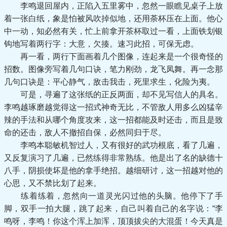
李鸣退回屋内，正陷入五里雾中，忽然一眼瞧见桌子上放
着一张白纸，象是怕被风吹掉似地，还用荼杯压在上面。他心
中一动，知必然有关，忙上前拿开茶杯取过一看，上面铁划银
钩地写着两行字：大意，欠揍。速习此招，可保无虑。
再一看，两行下面画着几个图像，连起来是一个很奇怪的
招数。图像旁写着几句口诀，笔力刚劲，龙飞凤舞。再一念那
几句口诀是：平心静气，敌击我击，死里求生，化险为夷。
可是，寻遍了这张纸的正反两面，却不见写信人的具名。
李鸣越琢磨越觉得这一招式神奇无比，不管敌人用多么凶猛辛
辣的手法和从哪个角度攻来，这一招都能及时还击，而且是致
命的还击，敌人不撤招自保，必然同归于尽。
李鸣本聪敏机智过人，又有很好的武功根底，看了几遍，
又反复演习了几遍，已然练得非常熟练。他是出了名的缺德十
八手，阴损使坏是他的拿手绝招。越细研讨，这一招越对他的
心思，又不禁比划了起来。
练着练着，忽然向一道灵光闪过他的头脑。他停下了手
脚，双手一拍大腿，跳了起来，自己叫着自己的名字说：“李
鸣呀，李鸣！你这个浑上加浑，顶顶拔尖的大混蛋！今天真是