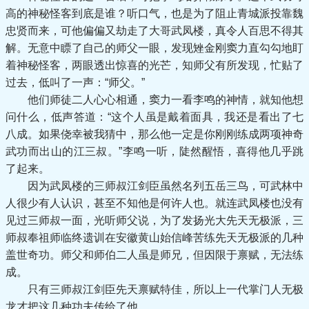
高的神秘怪客到底是谁？听口气，也是为了阻止青城派投靠魏
忠贤而来，可他偏偏又劫走了大哥武凤楼，真令人百思不得其
解。无意中瞟了自己的师父一眼，发现矬金刚窦力直勾勾地盯
着神秘怪客，两眼透出惊喜的光芒，知师父有所发现，忙贴了
过去，低叫了一声：“师父。”
他们师徒二人心心相通，窦力一看李鸣的神情，就知他想
问什么，低声答道：“这个人虽是戴着面具，我还是看出了七
八成。如果侥幸被我猜中，那么他一定是你刚刚练成两项神奇
武功而出山的江三叔。”李鸣一听，陡然醒悟，喜得他几乎跳
了起来。
因为武凤楼的三师叔江剑臣虽然名列五岳三鸟，可武林中
人很少有人认识，甚至不知他是何许人也。就连武凤楼也没有
见过三师叔一面，光听师父说，为了发扬光大先天无极派，三
师叔奉祖师临终遗训在安徽黄山始信峰苦练先天无极派的几种
盖世奇功。师父和师伯二人虽是师兄，但因限于禀赋，无法练
成。
只有三师叔江剑臣先天禀赋特佳，所以上一代掌门人无极
龙才把这几种功夫传给了他。