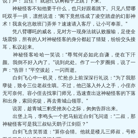
说了声：“且住！”就急忙认树帽子上跳了下来。
神秘怪客不知他要干什么，也只好跟着跳下。只见八臂哪
吒双手一拱，凛然说道：“阁下竟然练成了凌空踏虚的幻影神
术！我袁化岂敢班门弄斧？速速请入客厅，让小可奉茶。”
凭八臂哪吒的威名，见对方一现身法就认败服输，足使全
场震惊，所有的人对神秘怪客的身分都起了猜疑，纷纷交头接
耳，私议起来。
神秘怪客哈哈一笑说：“尊驾何必如此自谦，使在下汗
颜。我倒不好入内了。”说到此处。作了一个罗圈揖，说了一
声：“告辞！”平空拔起，一闪而逝。
白剑飞心中一机灵，忙抢步上前深深行礼说：“为了我那
孽徒，致令三位老叔生嗔。不过，他已落入外人之手，小侄亦
无可奈何。容小侄去找掌门师兄，迅速查出这神秘怪客的下落
和出身，索回劣徒，再去青城山领罪。”
说罢，趁青城三豹受挫灰心之际，匆匆告辞出来。
出堡上马，李鸣头一个把马贴近白剑飞问道：“二叔，那
神秘怪客可是我三叔钻天鹞子江剑臣？”
白剑飞含笑答道：“算你会猜。他就是楼儿三师叔，号称