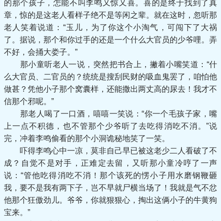
的那个孩子，怎能不叫李鸣又惊又喜。喜的是终于找到了真
章，惊的是这老人看样子绝不是等闲之辈。就在这时，忽听那
老人笑着说道：“玉儿，为了你这个小淘气，可闯下了大祸
了。据说，那个和你过手的还是一个什么大官员的少爷哩。弄
不好，会捅大娄子。”
那小童听老人一说，突然把书合上，撇着小嘴笑道：“什
么大官员、二官员的？统统是搜刮民财的吸血鬼罢了，咱怕他
做甚？凭他小子那个窝囊样，还能撒出两丈高的尿去！我才不
信那个邪呢。”
那老人喝了一口酒，嘻嘻一笑说：“你一个毛孩子家，嘴
上一点不积德，也不管那个少爷听了去吃得消吃不消。”说
完，冲着李鸣偷看的那个小洞诡秘地笑了一笑。
吓得李鸣心中一凉，莫非自己早已被这老少二人看破了不
成？自觉不是对手，正难定去留，又听那小童冷哼了一声
说：“管他吃得消吃不消！那个该死的愣小子用水磨钢鞭砸
我，要不是我有两下子，岂不早就尸横当场了！我就是气不忿
他那个狂傲劲儿。爷爷，你就狠狠心，掏出这俩小子的牛黄狗
宝来。”