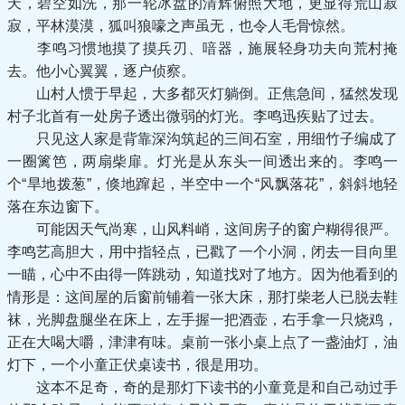
天，碧空如洗，那一轮冰盘的清辉俯照大地，更显得荒山寂
寂，平林漠漠，狐叫狼嚎之声虽无，也令人毛骨惊然。
李鸣习惯地摸了摸兵刃、喑器，施展轻身功夫向荒村掩
去。他小心翼翼，逐户侦察。
山村人惯于早起，大多都灭灯躺倒。正焦急间，猛然发现
村子北首有一处房子透出微弱的灯光。李鸣迅疾贴了过去。
只见这人家是背靠深沟筑起的三间石室，用细竹子编成了
一圈篱笆，两扇柴扉。灯光是从东头一间透出来的。李鸣一
个“旱地拨葱”，倏地蹿起，半空中一个“风飘落花”，斜斜地轻
落在东边窗下。
可能因天气尚寒，山风料峭，这间房子的窗户糊得很严。
李鸣艺高胆大，用中指轻点，已戳了一个小洞，闭去一目向里
一瞄，心中不由得一阵跳动，知道找对了地方。因为他看到的
情形是：这间屋的后窗前铺着一张大床，那打柴老人已脱去鞋
袜，光脚盘腿坐在床上，左手握一把酒壶，右手拿一只烧鸡，
正在大喝大嚼，津津有味。桌前一张小桌上点了一盏油灯，油
灯下，一个小童正伏桌读书，很是用功。
这本不足奇，奇的是那灯下读书的小童竟是和自己动过手