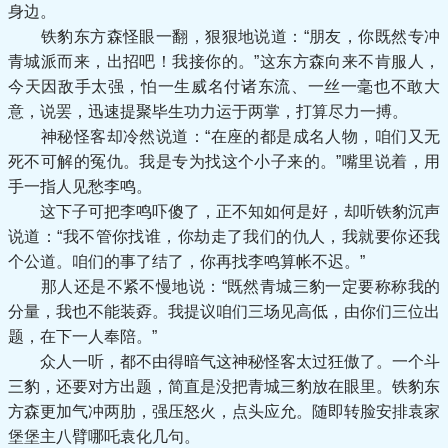
身边。
铁豹东方森怪眼一翻，狠狠地说道：“朋友，你既然专冲
青城派而来，出招吧！我接你的。”这东方森向来不肯服人，
今天因敌手太强，怕一生威名付诸东流、一丝一毫也不敢大
意，说罢，迅速提聚毕生功力运于两掌，打算尽力一搏。
神秘怪客却冷然说道：“在座的都是成名人物，咱们又无
死不可解的冤仇。我是专为找这个小子来的。”嘴里说着，用
手一指人见愁李鸣。
这下子可把李鸣吓傻了，正不知如何是好，却听铁豹沉声
说道：“我不管你找谁，你劫走了我们的仇人，我就要你还我
个公道。咱们的事了结了，你再找李鸣算帐不迟。”
那人还是不紧不慢地说：“既然青城三豹一定要称称我的
分量，我也不能装孬。我提议咱们三场见高低，由你们三位出
题，在下一人奉陪。”
众人一听，都不由得暗气这神秘怪客太过狂傲了。一个斗
三豹，还要对方出题，简直是没把青城三豹放在眼里。铁豹东
方森更加气冲两肋，强压怒火，点头应允。随即转脸安排袁家
堡堡主八臂哪吒袁化几句。