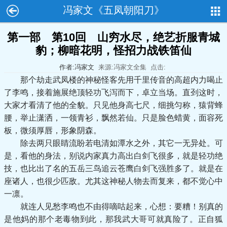
冯家文《五凤朝阳刀》
第一部 第10回 山穷水尽，绝艺折服青城
豹；柳暗花明，怪招力战铁笛仙
作者:冯家文
来源:冯家文全集
点击:
那个劫走武凤楼的神秘怪客先用千里传音的高超内力喝止
了李鸣，接着施展绝顶轻功飞泻而下，卓立当场。直刭这时，
大家才看清了他的全貌。只见他身高七尺，细挑匀称，猿背蜂
腰，举止潇洒，一领青衫，飘然若仙。只是脸色蜡黄，面容死
板，微须厚唇，形象阴森。
除去两只眼睛流盼若电清如潭水之外，其它一无异处。可
是，看他的身法，别说内家真力高出白剑飞很多，就是轻功绝
技，也比出了名的五岳三鸟追云苍鹰白剑飞强胜多了。就是在
座诸人，也很少匹敌。尤其这神秘人物去而复来，都不觉心中
一凛。
就连人见愁李鸣也不由得嘀咕起来，心想：要糟！别真的
是他妈的那个老毒物到此，那我武大哥可就真险了。正自狐