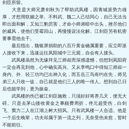
剑臣所留。
大意是大师兄萧剑秋为了帮助武凤楼，因青城派势力雄
厚，才想用联姻之举。不料武、魏二人己结同心，自己无法当
即出面和解，又知三豹厉害，才命小师弟暗中出头，挫尽他们
的威风，使他们受霉回山，再慢慢设法化解。江剑臣另有机密
要事需他去干。
最后指出，魏银屏捐助的八百斤黄金确属重要，应立即派
人接收下来，迅速运往凤阳城中三元观，自会有人接头。
武凤楼虽然为无缘拜见三师叔而深感遗憾，但想到凤阳府
一定会再见到他，心中确实高兴。又从李鸣口中得知三师叔一
身内、外、轻三功均已出神入化，而五岳三鸟有约在先，师兄
弟三人只收一徒，自己就是他们三人的唯一传人。想到自己日
后也能学到，更为振奋。
武凤楼的伤已被江剑臣施救，只须好好将养几天，便无大
碍。只是去茅山接收黄金之事颇费周折，佟元超受伤，白剑
飞、窦力二人在江湖上树大招风。只有武凤楼一人合适。他是
一个后生晚辈，功夫却属于第一流之列，无奈受伤未愈，暂时
不能前往。