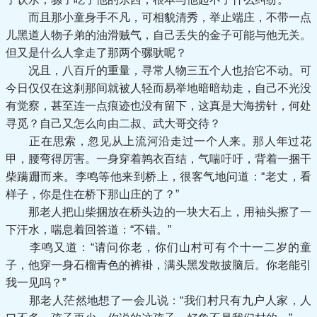
而且那小童身手不凡，可相貌清秀，举止端庄，不带一点
儿黑道人物子弟的油滑贼气，自己丢失的金子可能与他无关。
但又是什么人拿走了那两个骡驮呢？
况且，八百斤的重量，寻常人物三五个人也抬它不动。可
今日仅仅在这刹那间就被人轻而易举地暗暗劫走，自己不光没
有觉察，甚至连一点痕迹也没有留下，这真是大海捞针，何处
寻觅？自己又怎么向由二叔、武大哥交待？
正在思索，忽见从上流河沿走过一个人来。那人年过花
甲，腰弯得厉害。一身穿着鹑衣百结，气喘吁吁，背着一捆干
柴蹒跚而来。李鸣等他来到桥上，很客气地问道：“老丈，看
样子，你是住在桥下那山庄的了？”
那老人把山柴捆放在桥头边的一块大石上，用袖头擦了一
下汗水，喘息着回答道：“不错。”
李鸣又道：“请问你老，你们山村可有个十一二岁的童
子，他穿一身石榴青色的裤褂，满头黑发散披脑后。你老能引
我一见吗？”
那老人茫然地想了一会儿说：“我们村只有九户人家，人