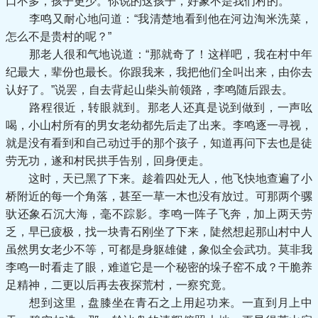
口不多，孩子更少。你说的这孩子，好象不是我们村的。”
李鸣又耐心地问道：“我清楚地看到他在河边淘米洗菜，
怎么不是贵村的呢？”
那老人很和气地说道：“那就奇了！这样吧，我在村中年
纪最大，辈份也最长。你跟我来，我把他们全叫出来，由你去
认好了。”说罢，自去背起山柴头前领路，李鸣随后跟去。
路程很近，转眼就到。那老人还真是说到做到，一声吆
喝，小山村所有的男女老幼都先后走了出来。李鸣逐一寻视，
就是没有看到和自己动过手的那个孩子，知道再问下去也是徒
劳无功，遂和村民拱手告别，回身便走。
这时，天已黑了下来。趁着四处无人，他飞快地查遍了小
桥附近的每一个角落，甚至一草一木也没有放过。可那两个骡
驮还象石沉大海，毫不踪影。李鸣一阵子飞奔，加上两天劳
乏，早已疲极，找一块青石刚坐了下来，陡然想起那山村中人
虽然男女老少不等，可都是身躯雄健，象似全会武功。莫非我
李鸣一时看走了眼，难道它是一个秘密的垛子窑不成？干脆养
足精神，二更以后再去夜探荒村，一察究竟。
想到这里，盘膝坐在青石之上用起功来。一直到月上中