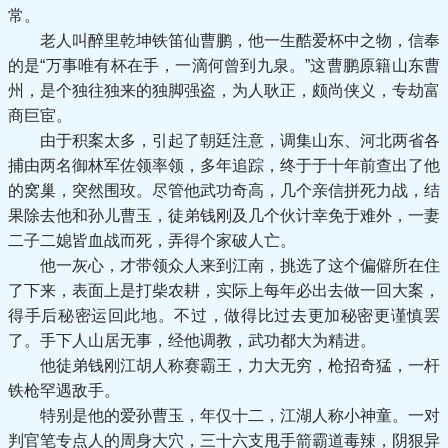
常。
老人叫醉里乾坤铁笛仙曹鹏，他一生酷爱杯中之物，信奉
的是“万事唯有杯在手，一滴何曾到九泉。”这曹鹏原籍山东曹
州，是个独往独来的独脚强盗，为人耿正，颇尚侠义，专劫富
商巨宦。
由于积案太多，引起了朝廷注意，调集山东、河北两省各
捕由两名御林军佐领率领，多年追踪，终于于十年前查出了他
的窝巢，突然围玫。尽管他武功奇高，几个亲信拼死力战，结
果除去他和孙儿曹玉，徒弟钱刚及几个伙计幸免于难外，一妻
二子二媳皆血战而死，弄得个家破人亡。
他一灰心，才带领众人来到江南，挑选了这个偏僻所在住
了下来，表面上是打柴农耕，实际上每年必出去做一回大案，
得手后秘密运回此地。不过，做得比过去更加秘密更谨慎罢
了。手下人山居无事，经他调教，武功都大为精进。
他徒弟钱刚江胡人称赛霸王，力大无穷，枪招奇猛，一杆
铁枪罕遇敌手。
特别是他的爱孙曹玉，年仅十二，江湖人称小神童。一对
判官笔专点人的周身大穴，三十六支甩手箭霸道毒辣，阴狠异