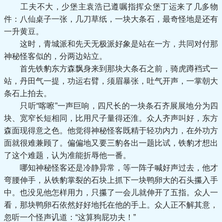
工夫不大，少堡主袁浩已遵嘱指挥众堡丁运来了几多物
件：八仙桌子一张，几刀草纸，一块大条石，最奇怪地是还有
一升黄豆。
这时，青城派和先天无极派好象是站在一方，共同对付那
神秘怪客似的，分两边站立。
首先铁豹东方森飘身来到那块大条石之前，骑虎蹲裆式一
站，丹田气一提，功运右臂，须眉暴张，吐气开声，一掌朝大
条石上拍去。
只听“喀嚓”一声巨响，四尺长的一块条石齐展展地分为四
块、宽窄长短相同，比用尺子量得还淮。众人齐声叫好，东方
森面现得意之色。他觉得神秘怪客既精于轻功内力，在外功方
面就很难兼顾了。偏偏地又要三豹各出一题比试，铁豹才想出
了这个难题，认为准能折辱他一番。
哪知神秘怪客还是冷静异常，等一阵子喊好声过去，他才
弯腰伸手，从铁豹掌裂的石块上抓下一块鸭卵大的石头攥入手
中。也没见他怎样用力，只攥了一会儿就伸开了五指。众人一
看，那块鸭卵石依然好好地托在他的手上。众人正不解其意，
忽听一个怪声讥道：“这算狗屁功夫！”