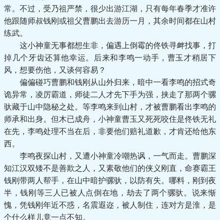
常。不过，受乃祖严禁，很少出游江湖，只有每年春季才准许
他跟随师叔钱刚或祖父曹鹏出去游历一月，其余时间都在山村
练武。
这小神童无事都想生非，偏遇上倒霉的佟铁寻衅找事，打
掉几个牙齿还算他幸运。后来和李鸣一动手，曹玉才稍居下
风，想要伤他，又谈何容易？
偏偏碰巧曹鹏和钱刚从山外归来，暗中一看李鸣的招式奇
诡异常，凌厉霸道，师徒二人才先下手为强，挟走了那两个骡
驮藏于山中隐秘之处。等李鸣来到山村，才被曹鹏看出李鸣的
师承和出身。但木已成舟，小神童曹玉又死死咬住是佟铁无礼
在先，李鸣处理不当在后，非要他们赔礼道歉，才肯还给他东
西。
李鸣夜探山村，又遭小神童冷嘲热讽，一气而走。曹鹏深
知江汉双矮不是善欺之人，又素敬他们的侠义刚直，命赛霸王
钱刚带两人帮手，在山中暗护骡驮，以防有失。哪料，刚到夜
半，钱刚等三人已被人点倒在地，劫去了两个骡驮。说来惭
愧，凭钱刚年近不惑，名震遐迩，被人制住，连对方是淮，是
个什么样儿竟一点不知。