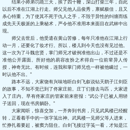
结果小师弟罚跪三天，挨了四十鞭，深山打柴三年，自此
以后不准在江湖上行走。师父见他人品俊秀，禀赋极佳，且又
杀心特重，为了使其不死于仇人之手，不毁于异性的纠缠而练
成先天天极派的上乘秘术，严令他不准用本来面目在武林中出
现。
师父去世后，他受遣在黄山苦修，每年只准他在江湖上行
动一月，还要化了妆才行。所以，楼儿到今天也没有见过他。
这一次为了斗魏忠贤，掌门师兄才破例准他出山，不过还是不
准他公开露面。所好他的易容改扮之术得自一位前辈异人传
授，神奇无比。有时候，连我和掌门师兄也一样被他瞒过，一
时认他不出。”
路本不远，大家饶有兴味地听白剑飞叙说钻天鹞子江剑臣
的故事，不知不觉已到了佟家庄前。庄丁们接去马匹，大家进
入了庄内。早有佟家庄的管家前来密报：“武公子已被人用轿
子送回，现在书房躺卧。”
大家闻听，惊喜交加，一齐奔到书房，只见武凤楼已经醒
转，正看着手中的一张字笺出神。武凤楼一见师父等人进来，
忙挣扎着要起，被窦力阻住。白剑飞接过字笺一看，才知是江