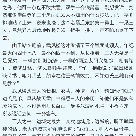
之秀，他可一点也不敢大意。双手一合铁琵琶，刚想发话，突
然那傲岸自尊的三个黑面虬须人不知用的什么步法，已一字并
排地贴了上来，说来也怪，这个名震辽东的第一勇士，一见三
人，竟然异常谦恭地收起兵器，把手一拱，一声不响地退了下
去。
由于站在近前，武凤楼这才看清了三个黑面虬须人。年纪
最大的四十七八，最小的四十不到。从长相看，三人无疑是手
足兄弟：一样的刚毅沉静，一样的两边太阳穴隆起，相貌端
正，威武雄猛。武凤楼顿生好感，连忙一抱拳说：“武凤楼幼
读诗书，粗习武艺，如今在信王驾前效力。不知边氏三雄有何
见教？”
武凤楼从三人的长相、衣著、神情、方位，猜知他们就是
边氏兄弟。早从战天雷口中得悉三人的来历，知他们不是多尔
衮的属下。不过是祖居长白山，受多尔衮的礼聘，不得不来，
所以说话之间，十分客气。
三人之中，边城龙最大，其次边城虎，边城豹。听了武凤
楼的话，老大边城龙沉静地说道：“武侍卫，明人不做暗事。