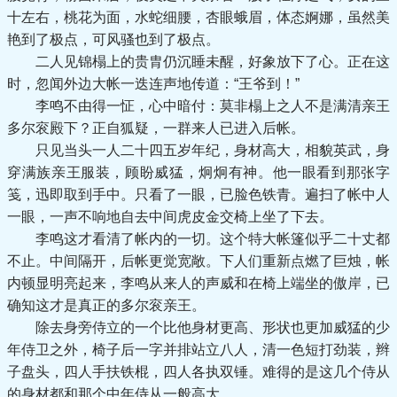
十左右，桃花为面，水蛇细腰，杏眼蛾眉，体态婀娜，虽然美
艳到了极点，可风骚也到了极点。
二人见锦榻上的贵胄仍沉睡未醒，好象放下了心。正在这
时，忽闻外边大帐一迭连声地传道：“王爷到！”
李鸣不由得一怔，心中暗付：莫非榻上之人不是满清亲王
多尔衮殿下？正自狐疑，一群来人已进入后帐。
只见当头一人二十四五岁年纪，身材高大，相貌英武，身
穿满族亲王服装，顾盼威猛，炯炯有神。他一眼看到那张字
笺，迅即取到手中。只看了一眼，已脸色铁青。遍扫了帐中人
一眼，一声不响地自去中间虎皮金交椅上坐了下去。
李鸣这才看清了帐内的一切。这个特大帐篷似乎二十丈都
不止。中间隔开，后帐更觉宽敞。下人们重新点燃了巨烛，帐
内顿显明亮起来，李鸣从来人的声威和在椅上端坐的傲岸，已
确知这才是真正的多尔衮亲王。
除去身旁侍立的一个比他身材更高、形状也更加威猛的少
年侍卫之外，椅子后一字并排站立八人，清一色短打劲装，辫
子盘头，四人手扶铁棍，四人各执双锤。难得的是这几个侍从
的身材都和那个中年侍从一般高大。