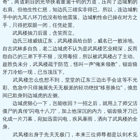
奇”，两道刺目的光华挟着重逾千钧的力道，压向了边城豹的
右肩。但他生性仁慈，知边氏三雄实非得已。所以，连边城豹
手中的九耳八环刀也没有给他震落。边城豹性命已操在对方之
手，只得把双眼一闭，任凭处置。
武凤楼抽刀后退，含笑而立。
边氏三雄威镇辽东，武凤楼虽给台阶，威名已一败涂地。
自古武林多自负，老二边城虎不认为是武凤楼艺业精深，反而
怨自己的三弟下手不狠，没用毒招，所以被武凤楼占了主动。
趁胜负未分，武凤楼疏于防范，怪叫一声“俺来领教”，锯齿狼
牙刀冷焰一现，已当顶压下。
武凤楼怎么也想不到，堂堂的辽东三边出手会这等不光
彩。危急中只得施展先天无极派的轻功绝技“移形换位”，倏忽
间已欺身到边城虎的左侧。
边城虎狠心一下，岂能收回？一招之后，就用上了师父活
僵尸的真传“闪电十八刀”，加上他深沉的内力，锯齿狼牙刀已
化成一片刀幕，宛如迅雷闪电，疾风暴雨，洒向了武凤楼的全
身。
武凤楼出身于先天无极门，本来三位师尊都是以剑术见