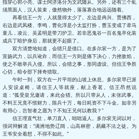
指穿心郭小亮、谋士阿济洛分为文武随从。另外，还有三个虬
须黑面人，汉人装束，傲然物外，落落寡合地远远随着。
再看信王一方，人就显得太少了。左边是冉兴、贾佛西，
右边是武凤楼、李鸣，曹化淳是小太监打扮，曹玉变成了牵马
童儿，凌云、吴孟明是带刀护卫。若非恶鬼谷一百名鬼卒化装
成兵丁暗护身后，那就更不起眼了。
双方清楚地知道，会猎只是借口。在多尔衮一方，是为了
宣扬武力，以兵讹诈，而信王一方则是痛下决心，力挫敌焰，
使之不敢举兵入侵。所以，会猎之事，形同虚设。但信王争胜
心切，暗令部下择奇猎取。
午时一到，双方在一片平坦的山坡上休息。多尔衮早已派
人安设桌椅，请信王人等就座，献上香茗。信王昂然说
道：“孤受皇兄邀请，来此会猎。所以只带从人，未张武事。
不料王兄竟不惜财力，陈兵十万，每日耗资不下斗金。如非另
有用心，岂智者之愿为？不知王兄何以教我？”
信王理直气壮，单刀直入，咄咄逼人。多尔衮无词以对，
强词辩解道：“满洲地势辽阔，山高林密，易藏不法之徒。为
王爷安全着想，不得不如此。”