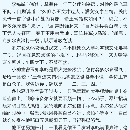
李鸣诚心冤他，掌握住一气三分迷的诀窍，对他的话充耳
不闻，自顾说道：“久仰亲王文才过人，满文汉字全精。关内
流传一首字谜小诗甚为有趣，请王驾指教如何？”，说完，不
管多尔衮愿不愿听，已高声朗诵起来：“百万雄兵卷白旗，天
下无人去征西。秦王不用余元帅，骂阵将军少马骑。”诵完，
向多尔衮深打一躬，以示请教之诚。
多尔衮纵然攻读过汉文，总不能象汉人学习本族文化那样
广泛。况且在急怒烦躁的心境下，哪里能够沉下心来去猜字
谜？所以，乍听之下，不禁茫然。
小神童曹玉知李鸣是用火把燎猴腚，怎肯容多尔衮缓气，
哈哈一笑说：“王驾连关内小儿学数之谜都弄不懂，李侍卫算
是白念了。我告诉你，谜底是一、二、三、四。”
多尔衮几乎气昏了过去，一只毛茸茸的大手猛地向桌上令
箭壶伸出。眼睁睁多尔衮就要不顾一切，下令动手。翠袖招魂
阮如绵目视武凤楼，急急地向多尔衮摇手示意。多尔衮从阮如
绵的眼神中，猛想起武凤楼离自己不远，恐怕不等令下，自己
就会丧身在他那口五凤朝阳刀下，只得强忍怒气。
他正想另施奸计，一眼看见信王千岁对李鸣满眼嘉许，毫