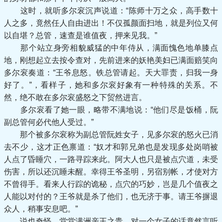
这时，就听多尔衮沉声说道：“陈师十万之众，高手数十
人之多，竟然任人自由进出！不仅孤颜面扫地，就是列位又何
以自堪？总管，速查是谁值夜，押来见我。”
那个站立身旁相貌威猛的中年侍从，满面愧色地单膝点
地，刚想起立去按令查对，先前进来的妖艳美妇已满面赔笑向
多尔衮奏道：“王爷息怒。铁总管请起。天大罪责，归我一身
好了。”，看样子，她和多尔衮好象有一种特殊的关系。不
然，绝不敢在多尔衮盛怒之下贸然进言。
多尔衮看了她一眼，略带不满地说：“他们尽是饭桶，阮
副总管何必代他人受过。”
那个被多尔衮称为副总管阮姓女子，见多尔衮的怒火已消
去不少，这才正色禀道：“奴才和郭兄弟也是发现多处岗哨被
人点了昏睡穴，一路寻踪来此。阿大人也只是被点穴道，未受
伤害，所以还沉睡未醒。幸得王爷圣明，另宿别帐，才使对方
不曾得手。看来人行踪的诡秘，点穴的巧妙，岂是几个值夜之
人能以对付的？王爷就是杀了他们，也无济于事。请王爷摒退
众人，稍事安息吧。”
说也奇怪、堂堂满洲亲王之贵，对一个女子的话竟然言听