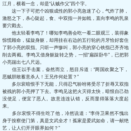
江月，横着一念，却是“认贼作父”四个字。
这一下子可把个凶狠成性的郭小亮急迷了心，气炸了肺，
激怒之下，杀心陡起，食、中双指一并如戟，直向李鸣的乳泉
要穴戳去。
他太轻看李鸣了！哪知李鸣善会吃一看二眼观三，装得象
惊慌顾命，猛旋身躯，却用挂在右边的五行轮的月牙恰好套住
了郭小亮的双指。只听一声惨叫，郭小亮的穿心铁指已齐齐地
削去两截。李鸣又借身躯旋转之势，一招“扁踩卧牛”，已把郭
小亮踹出七八尺远。
信王以手击案，奋然而立，怒目斥道：“两国欢聚之下，
恶贼胆敢蓄意杀人！王兄作何处置？”
多尔衮暗恨手下无能，只得忍气吩咐将受尽了折辱又双指
被残的郭小亮押了下去。李鸣见这把火灭得太快，暗恨自己劲
没使足，便宜了恶人。故意连连认错，反而显得落落大度起
来。
多尔衮恨不得生吃了他，冷然说道：“李侍卫果然不愧出
身于按察使门第，真是文武全才！孤家是爱武如命，请一献绝
艺，让人们开开眼界如何？”