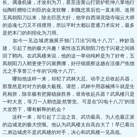
长。偶逢机缘，才改剑为刀，甚至连黄山打箭炉乾坤八掌地行
仙陶旺赠给江剑臣的金龙软鞭，刺魏忠英后也一直未用。改用
五凤朝阳刀以来，除去巨恶大奸，他学自西湖灵隐寺瑞云大师
的追魂七刀又不得擅用，所以平时大都以普通刀术应对，最多
是把本门的剑招化为刀用。
如今一见边城虎施展开独门刀法“闪电十八刀”，神妙迅
捷，引起了他的极大兴趣！索性连五凤朝阳刀也于闪避之间插
回了鞘内。在武凤楼来说，他的这一举动纯粹是为了好奇，五
凤朝阳刀入鞘更便于闪展腾挪，好仔细观察这趟在活僵尸焦德
元之手享誉三十年的“闪电十八刀”。
哪知他这样一来，却犯了武林大忌。动手之后收起兵器，
那显然是对对方的极大藐视。请想，武林中用器械搏斗就是生
死相拼，除非极有把握稳操胜券，谁肯收起兵器？武凤楼只是
一时大意，等刀一入鞘也陡然警觉。可是在“闪电十八刀”的强
大攻势下，哪有解释的机会？
这样一来，却引起了三边之首、武功最高、为人也最正派
的边城龙的极大愤慨。他认为武凤楼太自高自大了！早已看出
二弟边城虎不是武凤楼的对手，决心和武凤楼一见高低。