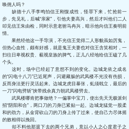
唤佣人吗？
缺德十八手李鸣怕信王刚愎成性，怪罪下来，忙抢前一
步，先见礼，后喊“亲家”，引他夫妻高兴，然后才叫他们二人
叩见信王朱由检，同时示意老驸马冉兴，暗示他向信王奏明前
情。
果然经他这一手导演，不光信王觉得二人形貌虽如厉鬼，
但热心血性，颇有好感，就是鬼王夫妻也对信王含笑相对，一
扫往日卑视权贵、藐视皇族的脾气，正儿八经地给信王磕了几
个头。
这时，场中已经起了意想不到的变化。边城龙依之成名
的“闪电十八刀”已近尾声，闪避藏躲的武凤楼不光没有伤损，
反而身法更行灵活起来。边城龙虎目暴张，虬须戟立，最后的
一刀“闪电劈斩”挟带残余真力朝武凤楼劈去。
武凤楼哪肯把事做绝？一偏掌中宝刀，使出先天无极派剑
招“阴阳和合”，两口刀的刀身已紧贴一起。边城龙猛觉一股柔
和的劲力，从金背砍山刀的刀身上传了过来，使自己力尽体摇
的败相得以挽回。
却不料他那退下去的两个兄弟，竟以小人之心度君子之