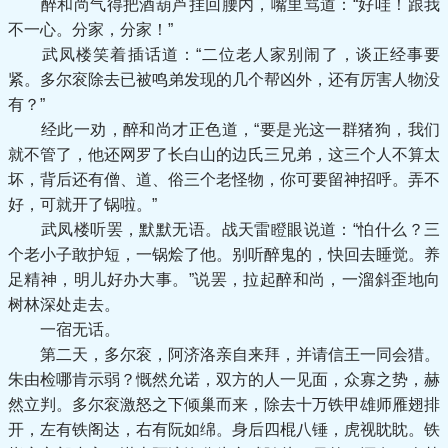
醉和尚气得把酒葫芦挂回腰内，嘴里骂道：“好哇！跟我
不一心。分家，分家！”
武凤楼笑着插话道：“二位老人家别闹了，谈正经事要
紧。多尔衮除去已被鸣弟发现的几个帮凶外，还有厉害人物没
有？”
经此一劝，醉和尚才正色道，“要是光这一群猪狗，我们
就不管了，他还网罗了长白山的边氏三兄弟，这三个人不算太
坏，背后还有僧、道、俗三个老怪物，你可要留神招呼。弄不
好，可就开了锅啦。”
武凤楼听罢，默默无语。战天雷瞪眼说道：“怕什么？三
个老小子敢护短，一锅烩了他。别听醉鬼的，快回去睡觉。养
足精神，明儿好办大事。”说罢，拉起醉和尚，一溜斜歪地向
树林深处走去。
一宿无话。
第二天，多尔衮，阿济洛亲自来拜，并请信王一同会猎。
朱由检哪肯示弱？慨然允诺，双方的人一见面，众寡之势，赫
然立判。多尔衮激怒之下倾巢而来，除去十万铁甲雄师雁翅排
开，左有铁阁达，右有阮如绵。身后四棍八锤，虎视眈眈。铁