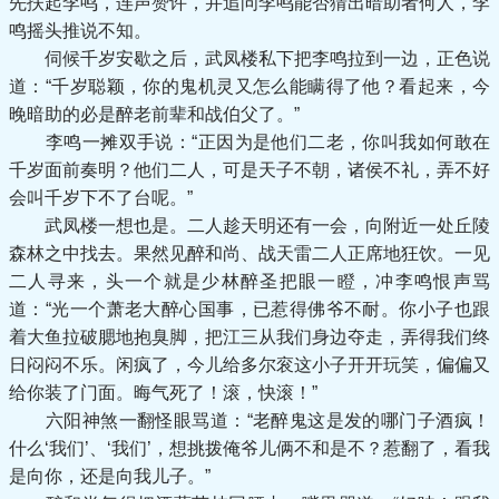
先扶起李鸣，连声赞许，并追问李鸣能否猜出暗助者何人，李
鸣摇头推说不知。
伺候千岁安歇之后，武凤楼私下把李鸣拉到一边，正色说
道：“千岁聪颖，你的鬼机灵又怎么能瞒得了他？看起来，今
晚暗助的必是醉老前辈和战伯父了。”
李鸣一摊双手说：“正因为是他们二老，你叫我如何敢在
千岁面前奏明？他们二人，可是天子不朝，诸侯不礼，弄不好
会叫千岁下不了台呢。”
武凤楼一想也是。二人趁天明还有一会，向附近一处丘陵
森林之中找去。果然见醉和尚、战天雷二人正席地狂饮。一见
二人寻来，头一个就是少林醉圣把眼一瞪，冲李鸣恨声骂
道：“光一个萧老大醉心国事，已惹得佛爷不耐。你小子也跟
着大鱼拉破腮地抱臭脚，把江三从我们身边夺走，弄得我们终
日闷闷不乐。闲疯了，今儿给多尔衮这小子开开玩笑，偏偏又
给你装了门面。晦气死了！滚，快滚！”
六阳神煞一翻怪眼骂道：“老醉鬼这是发的哪门子酒疯！
什么‘我们’、‘我们’，想挑拨俺爷儿俩不和是不？惹翻了，看我
是向你，还是向我儿子。”