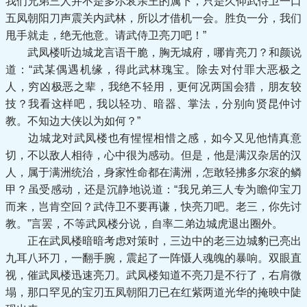
我们兄弟三人并不是多尔衮亲王的属下，只是久仰武侍卫一口
五凤朝阳刀声震关内武林，所以才借机一会。胜负一分，我们
甩手就走，绝无他意。请武侍卫亮刀吧！”
武凤楼听边城龙言语干脆，胸无城府，哪肯亮刀？和颜说
道：“武某偶遇机缘，得此武林瑰宝。除去对付罪大恶极之
人，穷凶极恶之辈，我绝不轻用，更何况两国会猎，朋友较
技？我看这样吧，我以轻功、暗器、掌法，分别向贤昆仲讨
教。不知边大侠以为如何？”
边城龙对武凤楼也有惺惺相惜之感，如今又见他情真意
切，不以敌人相待，心中很为感动。但是，他是满汉杂居的汉
人，属于满洲统治，身家性命都在满洲，怎敢轻拂多尔衮的鳞
甲？虽受感动，还是沉静地说道：“我兄弟三人专为瞻仰宝刀
而来，岂肯空回？武侍卫不要再谦，快亮刀吧。老三，你先讨
教。”言罢，不等武凤楼分说，自率二弟边城虎退出圈外。
正在武凤楼暗暗考虑对策时，三边中的老三边城豹已亮出
九耳八环刀，一翻手腕，震起了一阵慑人魂魄的暴响。双眼直
视，催武凤楼迅速亮刀。武凤楼知道不亮刀是不行了，右肩微
塌，那口罕见的宝刃五凤朝阳刀已在红紫两道光华的掩映中陡