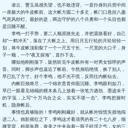
凌云、曹玉虽感失望，也不敢违背。一直扑身到兵营中间
一座极大的牛皮帐前。这大帐方圆二十多丈，帐门口悬挂八盏
气死风纱灯。最妙的是，两边守护的八个兵勇和一个头目也都
是沉睡不醒。
李鸣一打手势，要二人顺原路先走，并把退路看好，自己
却“一鹤冲天”，落在了大帐之上。用日月五行轮的月轮轻轻一
划，将牛皮帐顶割裂了一个一尺五寸长、一尺宽的大口子，身
子一顺，一个“夜叉探海”，直扑下去。
哪知他刚刚落下，陡然听见牛皮帐外有一对男女惊呼的声
音。同时，脚步声也逼近了帐前。乍然身陷绝境，换了别人，
早已乱了方寸。好个李鸣，他不光不慌，反而往内帐钻去。
内帐巨烛将尽，一个锦衣贵胄仰面沉睡。李鸣眼利如刀，
早已一眼看见锦榻的檀木条几上放着一张笔力遒劲、墨迹未干
的字笺，上写“十万乌合之众，实实不堪一击”。李鸣把握时
机，隐身帐后。
事情也真够险的！李鸣刚刚藏好，就从帐外惊慌失措地闯
进二人。烛影摇红之下，李鸣这才看清男的有二十七八岁，细
腰宽背，粉面朱唇，俊美之中夹杂着一股子轻浮之气，女的三