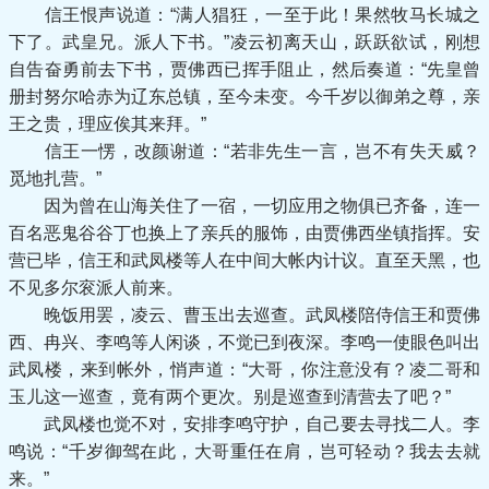
信王恨声说道：“满人猖狂，一至于此！果然牧马长城之
下了。武皇兄。派人下书。”凌云初离天山，跃跃欲试，刚想
自告奋勇前去下书，贾佛西已挥手阻止，然后奏道：“先皇曾
册封努尔哈赤为辽东总镇，至今未变。今千岁以御弟之尊，亲
王之贵，理应俟其来拜。”
信王一愣，改颜谢道：“若非先生一言，岂不有失天威？
觅地扎营。”
因为曾在山海关住了一宿，一切应用之物俱已齐备，连一
百名恶鬼谷谷丁也换上了亲兵的服饰，由贾佛西坐镇指挥。安
营已毕，信王和武凤楼等人在中间大帐内计议。直至天黑，也
不见多尔衮派人前来。
晚饭用罢，凌云、曹玉出去巡查。武凤楼陪侍信王和贾佛
西、冉兴、李鸣等人闲谈，不觉已到夜深。李鸣一使眼色叫出
武凤楼，来到帐外，悄声道：“大哥，你注意没有？凌二哥和
玉儿这一巡查，竟有两个更次。别是巡查到清营去了吧？”
武凤楼也觉不对，安排李鸣守护，自己要去寻找二人。李
鸣说：“千岁御驾在此，大哥重任在肩，岂可轻动？我去去就
来。”