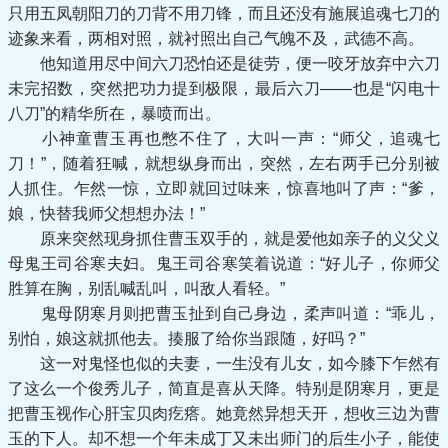
只用五凤朝阳刀的刀背不用刀锋，而且还没有施展追魂七刀的
迹象来看，两相对照，就衬照出自己气魄不及，武德不高。
他知道用尽中间六刀恐怕还是徒劳，便一咬牙放弃中六刀
未完招数，突然把功力提到极限，最后六刀——也是“闪电十
八刀”的精华所在，暴喷而出。
小神童曹玉再也憋不住了，大叫一声：“师父，追魂七
刀！”，随着狂喊，就想纵身而出，突然，左右两手已分别被
人抓住。乍然一惊，立即就回过味来，惊喜地叫了声：“爹，
娘，快替我师父想想办法！”
原来突然现身抓住曹玉双手的，就是爱他如亲子的义父义
母鬼王司谷寒夫妇。鬼王司谷寒笑着说道：“好儿子，你师父
胜算在胸，别乱喊乱叫，叫敌人看轻。”
鬼母阴寒月则把曹玉扯到自己身边，柔声叫道：“乖儿，
别怕，娘这就抓他去。揍服了给你当跟随，好吗？”
这一对鬼怪也似的夫妻，一生没有儿女，如今膝下乍然有
了这么一个俊秀儿子，简直是喜从天降。特别是阴寒月，更是
把曹玉视作心肝宝贝肉疙瘩。她竟然异想天开，想收三边为曹
玉的下人。却不想一个年未成丁又未出师门的后生小子，能使