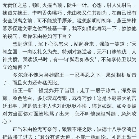
无责怪之意，顿时火撞当顶，陡生一计。心想，射人先射马，
擒贼先擒王。李鸣舌尖嘴巧，朱由检又任其胡为，在自己没有
安全脱离之前，可不能放手厮杀。猛想起明朝初年，燕王朱棣
篡亲侄建文帝之位而登基一事，我不如借此辱骂一下，煞煞他
的锐气，看你朱由检如何下台？
想到这里，沉下心头怒火，站起身来，强颜一笑道：“天
朝立国，一向以礼义为先。特别对篡逆者，无不口诛笔伐，人
神共愤。我读汉书时，有一句‘弑君如杀父’，不知李侍卫以为
立论如何？”
多尔衮不愧为枭雄霸王，一忍再忍之下，果然相机反击
了，而且火力还奇猛无比。
信王一听，顿觉炸开了当顶，走了一股子凉气，浑身震
颤，脸色煞白。多尔衮骂得狠，骂得巧妙！这是本朝最大的宫
廷丑事，就是信王本人也对此耿耿不快，讳莫如深。如今竟被
对方当面锣对面鼓地骂了出来，怎不叫他身躯抖颤，急怒攻
心？
正当朱由检无可奈何，狼狈不堪之际，缺德十八手李鸣已
把话接了过去：“君分有道无道，不能一概而论。可是王驾千