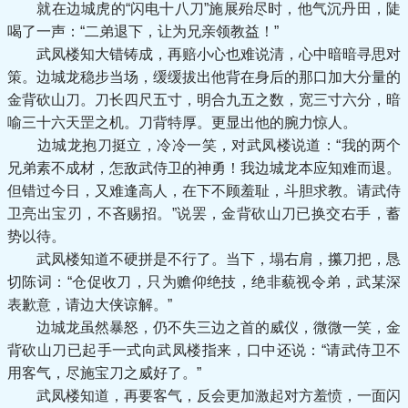
就在边城虎的“闪电十八刀”施展殆尽时，他气沉丹田，陡
喝了一声：“二弟退下，让为兄亲领教益！”
武凤楼知大错铸成，再赔小心也难说清，心中暗暗寻思对
策。边城龙稳步当场，缓缓拔出他背在身后的那口加大分量的
金背砍山刀。刀长四尺五寸，明合九五之数，宽三寸六分，暗
喻三十六天罡之机。刀背特厚。更显出他的腕力惊人。
边城龙抱刀挺立，冷冷一笑，对武凤楼说道：“我的两个
兄弟素不成材，怎敌武侍卫的神勇！我边城龙本应知难而退。
但错过今日，又难逢高人，在下不顾羞耻，斗胆求教。请武侍
卫亮出宝刃，不吝赐招。”说罢，金背砍山刀已换交右手，蓄
势以待。
武凤楼知道不硬拼是不行了。当下，塌右肩，攥刀把，恳
切陈词：“仓促收刀，只为赡仰绝技，绝非藐视令弟，武某深
表歉意，请边大侠谅解。”
边城龙虽然暴怒，仍不失三边之首的威仪，微微一笑，金
背砍山刀已起手一式向武凤楼指来，口中还说：“请武侍卫不
用客气，尽施宝刀之威好了。”
武凤楼知道，再要客气，反会更加激起对方羞愤，一面闪