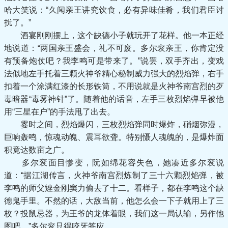
哈大笑说：“久闻亲王讲究饮食，必有异味佳肴，我们君臣讨
扰了。”
酒宴刚刚摆上，这个缺德小子就玩开了花样。他一本正经
地说道：“两国亲王盛会，礼不可废。多尔衮亲王，你肯定没
有预备炮仗吧？我李鸣可是带来了。”说罢，双手齐出，变戏
法似地左手托着三颗火神爷精心秘制威力强大的烈焰弹，右手
扣着一个涂满红漆的长形铁筒，不用说就是火神爷南宫烈的歹
毒暗器“毒雾神针”了。随着他的话音，左手三枚烈焰弹早被他
用“三星在户”的手法甩了出去。
霎时之间，烈焰爆闪，三枚烈焰弹同时爆炸，硝烟弥漫，
巨响轰鸣，惊魂动魄、震耳欲聋。特别慑人魂魄的，是爆炸面
积竟达数亩之广。
多尔衮面目惨变，阮如绵花容失色，她凑近多尔衮说
道：“据江湖传言，火神爷南宫烈炼制了三十六颗烈焰弹，被
李鸣的师父矬金刚窦力偷去了十二。看样子，都在李鸣这个缺
德鬼手里。不然的话，大敌当前，他怎么会一下子就用上了三
枚？投鼠忌器，为王爷的龙体着眼，我们这一局认输，另作他
图吧。”多尔衮只得咬牙答应。