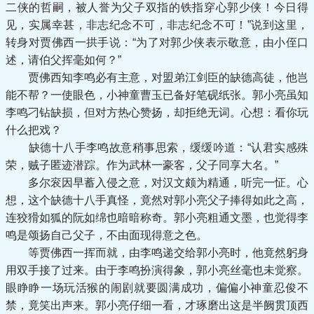
二侠的哲嗣，被人誉为父子双指的铁指穿心郭少侠！今日得
见，实属幸甚，非志纪念不可，非志纪念不可！”说到这里，
转身对贾佛西一拱手说：“为了对郭少侠表示敬意，由小侄口
述，请伯父挥毫如何？”
贾佛西知李鸣必有主意，对盟弟江剑臣的缺德高徒，他岂
能不帮？一使眼色，小神童曹玉已备好笔砚纸张。郭小亮虽知
李鸣刁钻缺损，但对方热心赞扬，却拒绝无词。心想：看你玩
什么把戏？
缺德十八手李鸣故意稍事思索，缓缓吟道：“认君实感殊
荣，贼子匿迹潜踪。作为武林一豪客，父子同享大名。”
多尔衮因早蓄入侵之意，对汉文颇为精通，听完一怔。心
想，这个缺德十八手真怪，竟然对郭小亮父子捧得如此之高，
连狡猾如狐的阮如绵也暗暗称奇。郭小亮粗通文墨，也觉得李
鸣是颂扬自己父子，不由面现得意之色。
等贾佛西一挥而就，由李鸣递交给郭小亮时，他竟然躬身
用双手接了过来。由于李鸣扮演得象，郭小亮丝毫也未觉察。
眼睁睁一场玩活猴的闹剧就要圆满成功，偏偏小神童忍俊不
禁，竟笑出声来。郭小亮仔细一看，才琢磨出这是半阙贯顶西