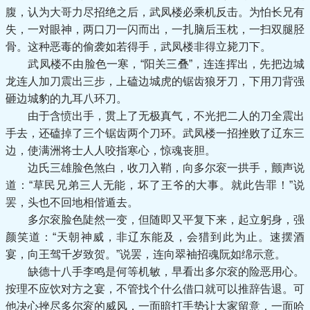
腹，认为大哥力尽招绝之后，武凤楼必乘机反击。为怕长兄有
失，一对眼神，两口刀一闪而出，一扎脑后玉枕，一扫双腿胫
骨。这种恶毒的偷袭如若得手，武凤楼非得立毙刀下。
武凤楼不由脸色一寒，“阳关三叠”，连连挥出，先把边城
龙连人加刀震出三步，上磕边城虎的锯齿狼牙刀，下用刀背强
砸边城豹的九耳八环刀。
由于含愤出手，贯上了无极真气，不光把二人的刀全震出
手去，还磕掉了三个锯齿两个刀环。武凤楼一招挫败了辽东三
边，使满洲将士人人咬指寒心，惊魂丧胆。
边氏三雄脸色煞白，收刀入鞘，向多尔衮一拱手，颤声说
道：“草民兄弟三人无能，坏了王爷的大事。就此告罪！”说
罢，头也不回地相偕遁去。
多尔衮脸色陡然一变，但随即又平复下来，起立躬身，强
颜笑道：“天朝神威，非辽东能及，会猎到此为止。速摆酒
宴，向王驾千岁致贺。”说罢，连向翠袖招魂阮如绵示意。
缺德十八手李鸣是何等机敏，早看出多尔衮的险恶用心。
按理不应饮对方之宴，不管找个什么借口就可以推辞告退。可
他决心挫尽多尔衮的威风，一面暗打手势让大家留意，一面哈