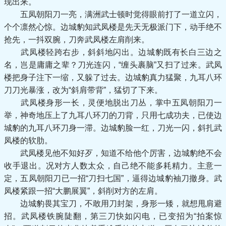
现出来。
五凤朝阳刀一亮，满洲武士顿时觉得眼前打了一道立闪，
个个凛然心惊。边城豹知武凤楼是先天无极派门下，动手绝不
抢先，一抖双腕，刀奔武凤楼左肩削来。
武凤楼轻跨右步，斜斜地闪出。边城豹既有长白三边之
名，岂是庸庸之辈？刀光连闪，“缠头裹脑”又扫了过来。武凤
楼把身子注下一缩，又躲了过去。边城豹真力猛聚，九耳八环
刀刀光暴涨，改为“斜肩带背”，猛切了下来。
武凤楼身形一长，灵便地脱出刀丛，掌中五凤朝阳刀一
举，神奇地压上了九耳八环刀的刀背，只用七成功夫，已使边
城豹的九耳八环刀身一滞。边城豹脸一红，刀光一闪，斜扎武
凤楼的软肋。
武凤楼见他不知好歹，知道不给他个厉害，边城豹绝不会
收手退出。况对方人数太众，自己绝不能多耗精力。主意一
定，五凤朝阳刀已一招“刀扫七国”，逼得边城豹袖刀撤身。武
凤楼紧跟一招“大鹏展翼”，斜削对方的左肩。
边城豹畏其宝刀，不敢用刀封架，身形一矮，就想甩肩避
招。武凤楼铁腕陡翻，第三刀快如闪电，已变招为“拍案惊