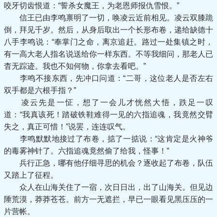
咬牙切齿恨道：“誓杀女魔王，为老恩师报仇雪恨。”
信王已由李鸣禀明了一切，唤凌云近前相见。凌云双膝跪
倒，拜见千岁。然后，从身后取出一个长形布卷，递给缺德十
八手李鸣说：“奉掌门之命，离京追赶。路过一处集镇之时，
有一高大老人指名说送给你一样东西。不等我细问，那老人已
杳无踪迹。我也不知何物，你拿去看吧。”
李鸣不接东西，先冲口问道：“二哥，这位老人是否左右
双手都是六根手指？”
凌云先是一怔，想了一会儿才恍然大悟，跌足一叹
道：“我真该死！踏破铁鞋难得一见的六指追魂，我竟然交臂
失之，真正可惜！”说罢，连连叹气。
李鸣默默地接过了布卷，掂了一掂说：“这肯定是火神爷
的毒雾神针了。六指追魂竟然偷了给我，怪事！”
兵行正急，哪有他仔细寻思的机会？逐收起了布卷，队伍
又踏上了征程。
众人在山海关住了一宿，次日日出，出了山海关。但见边
陲荒漠，莽莽苍苍。前方一无遮拦，早已一眼看见黑压压的一
片营帐。