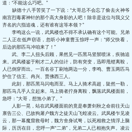
道：“不能这么巧吧。”
缺德十八手苦笑了一下说：“大哥总不会忘了偷去火神爷
南宫烈毒雾神针的那个高大身影的人吧！除非是这位与我义父
齐名的六指追魂，还有谁有这等本领？”
李鸣这么一说，武凤楼也不得不承认确有这个可能。兄弟
二人正在低声窃语，忽听小神童曹玉惊呼一声：“师父快看，
后边的那匹马冲咱来了！”
武、李二人扭头后顾，果然见一匹黑马竖鬃喷沫，疾驰追
来。武凤楼鉴于刚才二人的估计，防有突变，迅即甩镫离鞍，
人已倒穿而出。一百名谷丁刷地两边一分，李鸣、曹玉两匹马
护住了信王、冉兴、贾佛西三人。
此刻，那匹黑马闪电而至。马上人骑术高超，陡然一勒，
那匹马几乎人立起来。马上骑者拧身离鞍，飘落武凤楼面前，
急呼：“大哥，想煞小弟了。”
人影一晃，站在武凤楼面前的竟是奉萧剑秋之命前往天山
禀告三公、已故狗屠户魏方之徒天山飞蝗凌云。武凤楼乍见凌
云，那一幕魔窟救母时，魏方舍身试弩，以死相救之情浮上脑
际，历历在目，悲呼一声“二弟”，兄弟二人已相抱失声。凌云