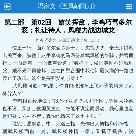
冯家文《五凤朝阳刀》
第二部 第02回 嬉笑挥敌，李鸣巧骂多尔
衮；礼让待人，凤楼力战边城龙
作者:冯家文
来源:冯家文全集
点击:
信王一行，面对多尔衮陈师十万，虎视眈眈，毫无所惧地
出关而来。缺德十八手李鸣的马匹傍着武凤楼的坐骑，并辔而
行，一面走着，一面低声说道：“看样子，侯国英拗不过我师
父。她不光不再使坏，连在四壁合围中我估计最头痛的一路也
停止了攻击。这全是买师父的心呀！”
武凤楼问道：“鸣弟，你真能吃准草上飞孙子羽请来了武
林异人？”
李鸣很正经地说：“以孙子羽的为人和个性，等闲人物他
也不请。又加上侯国英主使，怎能不谋定而后动。我心里也老
是犯疑，六神不定，真怕他请来了这个主儿。”
说完，屈起食、中、无名三指，光伸出大拇指和小拇指，
朝武凤楼面前一晃。武凤楼神情一凛，又摇了摇头，说