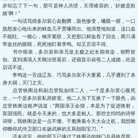
岁却忘了下一句，那可是神人共愤，天理难容的，‘奸嫂是欺
娘’啊！”
一句话骂得多尔衮心血翻腾，面色惨变，嗓眼一腥，一口
急怒攻心呛出来的鲜血几乎贯嗓而出。他清楚地知道，这口血
不能吐。一狠心，钢牙紧咬，又把那口鲜血吞了回去，两只满
带血丝的眼睛，死死地盯着李鸣。却又言语不得。
书中暗表，多尔衮和亲兄皇太极之妃长期有染，朝野皆
知。直到满清入关顺治登基后，还颁旨示叔母二人成婚，此是
后话不提。
李鸣这一舌战辽东、巧骂多尔衮不大要紧，几乎遭到了杀
身大祸，灭门之灾。
总管铁阁达和副总管阮如绵二人，一个是多尔衮心腹死
士，一个是多尔衮私房娇宠。他二人当下互换了一下眼色，由
总管铁阁达粗声说道：“两国亲王会猎，本是为了促进骑射，
富国强民。就是今天来的，也大多是粗人。那些文绉绉的诗呀
词呀，我铁阁达是一点不懂。干脆乘着今天大会之机，我想瞻
仰瞻仰武侍卫那口名扬武林的五凤朝阳宝刀。”
话未说完，他的部下已捧过了铁阁达的独门兵器铁琵琶。