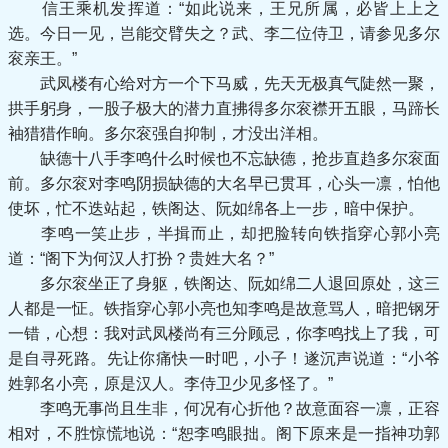
信王乘机发挥道：“如此说来，王兄所属，必皆上上之
选。今日一见，岂能交臂失之？武、李二位侍卫，请参见多尔
衮亲王。”
武凤楼有心给对方一个下马威，先天无极真气陡然一聚，
拱手躬身，一股子极大的潜力直拂得多尔衮襟开五眼，马蹄长
袖猎猎作晌。多尔衮强自抑制，才没出洋相。
缺德十八手李鸣什么时候也不忘缺德，抢步直趋多尔衮面
前。多尔衮对李鸣阴损缺德的大名早已贯耳，心头一凛，怕他
使坏，忙不迭站起，铁阁达、阮如绵各上一步，暗中保护。
李鸣一笑止步，半揖而止，却把脸转向铁指穿心郭小亮
道：“阁下为何汉人打扮？贵姓大名？”
多尔衮坐正了身躯，铁阁达、阮如绵二人退回原处，这三
人都是一怔。铁指穿心郭小亮也知李鸣是故意骂人，暗把钢牙
一错，心想：我对武凤楼尚有三分顾忌，你李鸣找上了我，可
是自寻死路。先让你痛快一时吧，小子！遂沉声说道：“小爷
姓郭名小亮，原是汉人。李侍卫少见多怪了。”
李鸣无事尚且生非，何况有心折他？故意面容一凛，正容
相对，不胜惊慌地说：“恕李鸣眼拙。阁下原来是一指神功郭