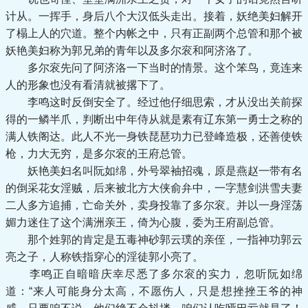
计从。一挥手，身后八个大汉低头走出。接着，妖绝美妇解开
了榻上人的穴道。整个内帐之中，只有正副两个总管和那个被
妖艳美妇称为郭兄弟的青年以及多尔衮和阿济洛了。
多尔衮先问了阿济洛一下当时的情景。这个笨鸟，竟连来
人的形象也没有看清就被撂下了。
李鸣这时反倒安全了。经过他仔细思索，才从没出关前探
得的一鳞半爪，判断出中年侍从就是素有辽东第一勇士之称的
满人铁阁达。此人不光一身铁琵琶功力已登峰造极，还善使铁
枪，力大无穷，是多尔衮的王府总管。
妖艳美妇名叫阮如绵，外号翠袖招魂，原是燕赵一带有名
的倒采花女淫贼，后来被北方大侠俞弁中，一字慧剑洪雪夫妻
二人多方追捕，亡命关外，卖身投靠了多尔衮。并以一身淫荡
媚力迷住了这个满洲亲王，倚为心腹，委为王府副总管。
那个姓郭的肯定是五毒神砂郭云璞的亲侄，一指神功郭云
亮之子，人称铁指穿心的淫徒郭小亮了。
李鸣正自暗暗庆幸尽悉了多尔衮的实力，忽听阮如绵
道：“来人可能身分太高，不愿伤人，只是想挫挫王爷的神