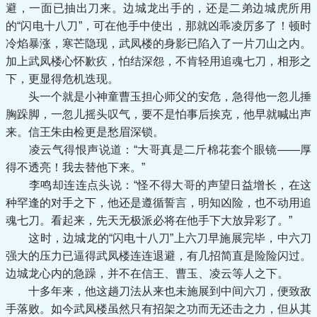
避，一面已抽出刀来。边城龙出手的，还是二弟边城虎所用
的“闪电十八刀”，可在他手中使出，那就凶乖凌厉多了！顿时
冷焰暴涨，寒芒隐现，武凤楼的身影已陷入了一片刀山之内。
加上武凤楼心怀歉疚，怕结深怨，不肯轻用追魂七刀，相形之
下，更显得危机迭现。
头一个就是小神童曹玉担心师父的安危，急得他一忽儿捶
胸跺脚，一忽儿摇头叹气，要不是怕事后挨克，他早就喊出声
来。信王朱由检更是愁眉深锁。
凌云气得恨声说道：“大哥真是二斤棉花套个眼镜——厚
得不透亮！我去替他下来。”
李鸣却连连点头说：“怪不得大哥的声望日益增长，在这
种罕逢的对手之下，他还是遵循誓言，明知凶险，也不动用追
魂七刀。看起来，先天无极派必将在他手下大放异彩了。”
这时，边城龙的“闪电十八刀”上六刀早施展完毕，中六刀
强大的压力已逼得武凤楼连连退避，有几招简直是险险闪过。
边城龙心内的急躁，并不在信王、曹玉、凌云等人之下。
十多年来，他这趟刀法从来也未施展到中间六刀，便致敌
手落败。如今武凤楼虽然只有招架之功而无还击之力，但从其