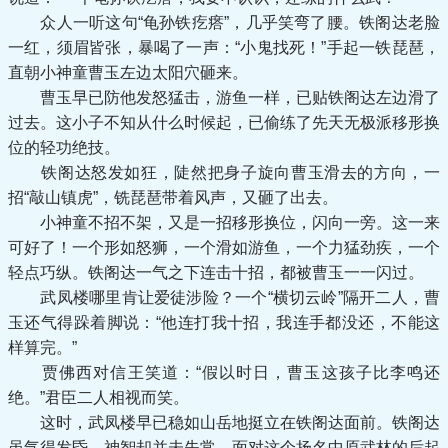
众人一听这句“龟孙铁疙瘩”，几乎笑弯了腰。铁阁达老脸
一红，须眉皆张，暴喝了一声：“小鬼找死！”手起一铁琵琶，
直朝小神童曹玉左边太阳穴砸来。
曹玉早已防他发怒猛击，游鱼一样，已贴铁阁达左边滑了
过去。这小子不知从什么时候起，已偷练了先天无极派移形换
位的轻功绝技。
铁阁达怒发如狂，陡然把身子旋向曹玉滑去的方向，一
招“敲山镇虎”，铣琵琶带着风声，又砸了出去。
小神童不招不架，又是一招移形换位，闪向一旁。这一来
可好了！一个形如怒狮，一个滑如游鱼，一个力猛劲疾，一个
轻点巧纵。铁阁达一气之下连击十招，都被曹玉一一闪过。
武凤楼哪里肯让爱徒涉险？一个“横切云岭”隔开二人，曹
玉还气得跺着脚说：“他连打我十招，我连手都没还，不能这
样算完。”
贾佛西对信王笑道：“假以时日，曹玉这孩子比李鸣还
绝。”君臣二人相视而笑。
这时，武凤楼早已稳如山岳地挺立在铁阁达面前。铁阁达
虽气得发昏，神智却并未失常，面对这个扬名中原武林的后起