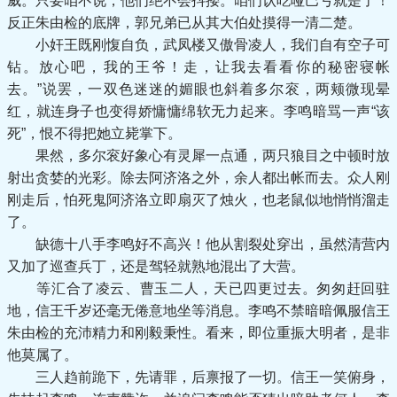
威。只要咱不说，他们绝不会抖搂。咱们认吃哑巴亏就是了！
反正朱由检的底牌，郭兄弟已从其大伯处摸得一清二楚。
小奸王既刚愎自负，武凤楼又傲骨凌人，我们自有空子可
钻。放心吧，我的王爷！走，让我去看看你的秘密寝帐
去。”说罢，一双色迷迷的媚眼也斜着多尔衮，两颊微现晕
红，就连身子也变得娇慵慵绵软无力起来。李鸣暗骂一声“该
死”，恨不得把她立毙掌下。
果然，多尔衮好象心有灵犀一点通，两只狼目之中顿时放
射出贪婪的光彩。除去阿济洛之外，余人都出帐而去。众人刚
刚走后，怕死鬼阿济洛立即扇灭了烛火，也老鼠似地悄悄溜走
了。
缺德十八手李鸣好不高兴！他从割裂处穿出，虽然清营内
又加了巡查兵丁，还是驾轻就熟地混出了大营。
等汇合了凌云、曹玉二人，天已四更过去。匆匆赶回驻
地，信王千岁还毫无倦意地坐等消息。李鸣不禁暗暗佩服信王
朱由检的充沛精力和刚毅秉性。看来，即位重振大明者，是非
他莫属了。
三人趋前跪下，先请罪，后禀报了一切。信王一笑俯身，