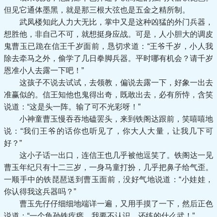
但见它通体墨黑，就是那三根大弦也是五金之精所制。
武凤楼知此人力大无比，掌中又是这种凶猛的外门兵器，
想胜他，非自己不可，就想挺身应战。可是，人小胆大的调皮
鬼曹玉已跪在信王千岁面前，恳切求道：“王爷千岁，小人我
除去牵马之外，偷学了几日拳脚兵器。平时哪有机会？请千岁
恩准小人去露一下吧！”
这孩子不说去试试，去领教，偏说去露一下，好象一出去
准赢似的。信王知他也鬼得出奇，既敢出去，必有所恃，含笑
说道：“这是头一阵。输了可不光彩呀！”
小神童曹玉慢吞吞地磕罢头，来到铁阁达跟前，笑嘻嘻地
说：“我们王爷的话你也听见了，你大人大量，让我几下可
好？”
这小子话一出口，连信王也几乎被他逗笑了。铁阁达一见
曹玉年纪只有十二三岁，一身马童打扮，几乎把鼻子给气歪。
一顺手中的铁琵琶送到曹玉面前，没好气地说道：“小娃娃，
你认得我这兵器吗？”
曹玉先仔仔细细地端详一遍，又用手摸了一下，然后正色
说道：“一个龟孙铁疙瘩，我要不认识，还练的什么武！”