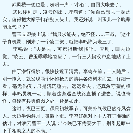
武凤楼一想也是，吩咐一声：“小心”，自回大帐去了。
武凤楼刚走，凌云闪出，埋怨道：“你自己想去一探虚
实，偏得把大帽子扣在别人头上。我还好说，叫玉儿一个晚辈
能服气吗？”
曹玉立即接上说：“我只求能去，绝不怪……三叔。”这小
子真机灵，刚来了一个凌二叔，就把李鸣降为老三了。
李鸣说：“去是去，可都得听我招呼。否则，回去睡
觉。”凌云、曹玉乖乖地答应了，一行三人悄没声息地贴了上
去。
由于潜行得妙，很快接近了清营。李鸣在前，二人随后，
刚一掩入，就发现两个怀抱枪刀的清兵各依树木而立。仔细一
看，毫无伤痕，只是沉沉睡去。远远看去，还真象守望的模
样。李鸣灵机一动，顺着这条巡查线路直插了进去。说也奇
怪，每逢有兵勇值岗之处，皆是如此。
这时，夜已三更。虽只初秋季节，可关外气候已然冷风袭
人。天边半钩斜月，微微下垂。李鸣好象对下手人有了准确的
估计，对凌云曹玉二人说：“今晚已不需要大干，别引起暗中
下手相助之人的不满。”