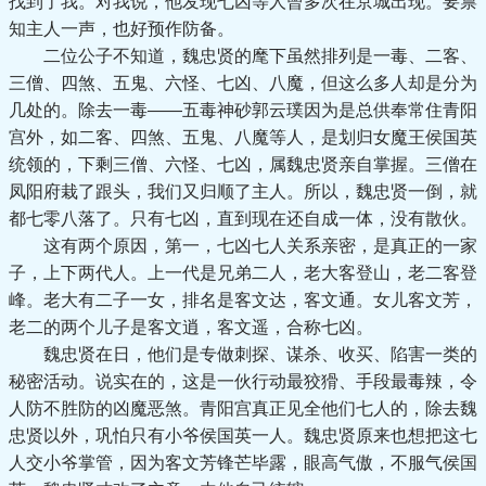
找到了我。对我说，他发现七凶等人曾多次在京城出现。要禀
知主人一声，也好预作防备。
二位公子不知道，魏忠贤的麾下虽然排列是一毒、二客、
三僧、四煞、五鬼、六怪、七凶、八魔，但这么多人却是分为
几处的。除去一毒——五毒神砂郭云璞因为是总供奉常住青阳
宫外，如二客、四煞、五鬼、八魔等人，是划归女魔王侯国英
统领的，下剩三僧、六怪、七凶，属魏忠贤亲自掌握。三僧在
凤阳府栽了跟头，我们又归顺了主人。所以，魏忠贤一倒，就
都七零八落了。只有七凶，直到现在还自成一体，没有散伙。
这有两个原因，第一，七凶七人关系亲密，是真正的一家
子，上下两代人。上一代是兄弟二人，老大客登山，老二客登
峰。老大有二子一女，排名是客文达，客文通。女儿客文芳，
老二的两个儿子是客文逍，客文遥，合称七凶。
魏忠贤在日，他们是专做刺探、谋杀、收买、陷害一类的
秘密活动。说实在的，这是一伙行动最狡猾、手段最毒辣，令
人防不胜防的凶魔恶煞。青阳宫真正见全他们七人的，除去魏
忠贤以外，巩怕只有小爷侯国英一人。魏忠贤原来也想把这七
人交小爷掌管，因为客文芳锋芒毕露，眼高气傲，不服气侯国