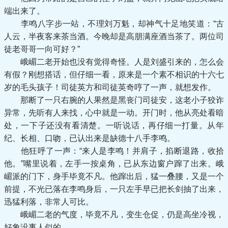
端出来了。
李鸣八字步一站，不理刘万魁，却神气十足地笑道：“古
人云，半夜客来茶当酒。今晚却是高朋满座酒当茶了。两位司
徒老哥哥一向可好？”
峨嵋二老开始也没有觉得奇怪。人是刘盛引来的，怎么会
有假？刚想搭话，但仔细一看，原来是一个素不相识的十六七
岁的毛头孩子！司徒英方和司徒英奇哼了一声，就想发作。
那断了一只右腕的人果然是黑丧门司徒安，这老小子狡诈
异常，先听有人来找，心中就是一动。开门时，他从亮处看暗
处，一下子还没有看清楚。一听说话，再仔细一打量。从年
纪、长相、口吻，已认出来是缺德十八手李鸣。
他狂呼了一声：“来人是李鸣！并肩子，掐断退路，收拾
他。”嘴里说着，左手一按桌角，已从东边窗户蹿了出来。峨
嵋派的门下，身手毕竟不凡。他蹿出后，猛一叠腰，又是一个
前提，不光已落在李鸣身后，一只左手早已把长剑抽了出来，
迅猛利落，非常人可比。
峨嵋二老的气度，毕竟不凡，变生仓促，仍是高坐冷视，
好象没事人似的。