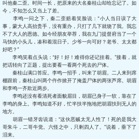
叫他秦二歪。时间一长，把原来的大名秦桂山却给忘记了。如
今，不知怎么又当上了差。
李鸣一问之下，秦二歪赔着笑脸说：“小人当日误了大
事，蒙大人高抬贵手，没有重办，只打了几下就饶了我。我忘
不了大人的恩德。如今经朋友举荐，我在九门提督府当了一个
马快的小头儿，凑和着混日子。少爷一向可好？老爷、太太都
好吧？”
李鸣笑着点头说：“好！好！难得你还记挂着。”接着，就
把话转向了正题，提出要看一看两个死去的尸体。
秦桂山满口答应。李鸣一招手，叫来了胡眉。二人来到席
棚跟前，秦桂山叫两个仵作掀开了掩盖尸体的两张芦席。胡眉
和李鸣一齐欺近两步。
李鸣还没有看清死者面貌眉目，胡眉已身子一软，靠在了
李鸣的身上。李鸣知道不好，忙半扶半拖地把胡眉扶到无人的
地方。
胡眉一错牙齿说道：“这伙恶贼太无人性了！死的是我大
哥朱斗，二哥牛觉。六怪之中，只剩四人了。”说着，垂下了
泪来。