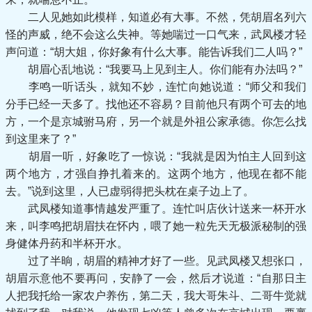
二人见她如此模样，知道必有大事。不然，凭胡眉名列六
怪的声威，绝不会这么失神。等她喘过一口气来，武凤楼才轻
声问道：“胡大姐，你好象有什么大事。能告诉我们二人吗？”
胡眉心乱地说：“我要马上见到主人。你们能有办法吗？”
李鸣一听话头，就知不妙，连忙向她说道：“师父和我们
分手已经一天多了。找他还不容易？目前他只有两个可去的地
方，一个是京城驸马府，另一个就是外祖公家承德。你怎么找
到这里来了？”
胡眉一听，好象吃了一惊说：“我就是因为怕主人回到这
两个地方，才强自挣扎着来的。这两个地方，他现在都不能
去。”说到这里，人已虚弱得把头枕在桌子边上了。
武凤楼知道事情越发严重了。连忙叫店伙计送来一杯开水
来，叫李鸣把胡眉扶在怀内，喂了她一粒先天无极派秘制的强
身健体丹药和半杯开水。
过了半晌，胡眉的精神才好了一些。见武凤楼又想张口，
胡眉示意他不要再问，安静了一会，然后才说道：“自那日主
人把我托给一家农户养伤，第二天，我大哥朱斗、二哥牛觉就