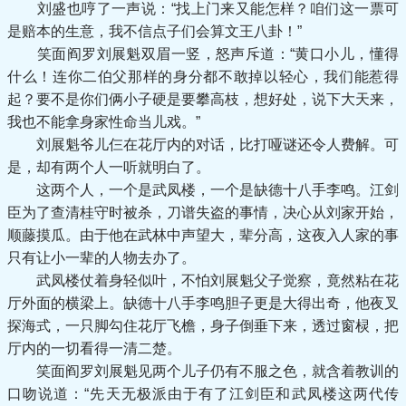
刘盛也哼了一声说：“找上门来又能怎样？咱们这一票可
是赔本的生意，我不信点子们会算文王八卦！”
笑面阎罗刘展魁双眉一竖，怒声斥道：“黄口小儿，懂得
什么！连你二伯父那样的身分都不敢掉以轻心，我们能惹得
起？要不是你们俩小子硬是要攀高枝，想好处，说下大天来，
我也不能拿身家性命当儿戏。”
刘展魁爷儿仨在花厅内的对话，比打哑谜还令人费解。可
是，却有两个人一听就明白了。
这两个人，一个是武凤楼，一个是缺德十八手李鸣。江剑
臣为了查清桂守时被杀，刀谱失盗的事情，决心从刘家开始，
顺藤摸瓜。由于他在武林中声望大，辈分高，这夜入人家的事
只有让小一辈的人物去办了。
武凤楼仗着身轻似叶，不怕刘展魁父子觉察，竟然粘在花
厅外面的横梁上。缺德十八手李鸣胆子更是大得出奇，他夜叉
探海式，一只脚勾住花厅飞檐，身子倒垂下来，透过窗棂，把
厅内的一切看得一清二楚。
笑面阎罗刘展魁见两个儿子仍有不服之色，就含着教训的
口吻说道：“先天无极派由于有了江剑臣和武凤楼这两代传