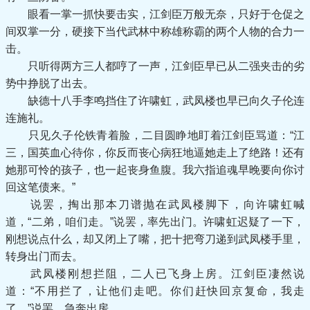
眼看一掌一抓快要击实，江剑臣万般无奈，只好于仓促之
间双掌一分，硬接下当代武林中称雄称霸的两个人物的合力一
击。
只听得两方三人都哼了一声，江剑臣早已从二强夹击的劣
势中挣脱了出去。
缺德十八手李鸣挡住了许啸虹，武凤楼也早已向久子伦连
连施礼。
只见久子伦铁青着脸，二目圆睁地盯着江剑臣骂道：“江
三，国英血心待你，你反而丧心病狂地逼她走上了绝路！还有
她那可怜的孩子，也一起丧身鱼腹。我六指追魂早晚要向你讨
回这笔债来。”
说罢，掏出那本刀谱抛在武凤楼脚下，向许啸虹喊
道，“二弟，咱们走。”说罢，率先出门。许啸虹迟疑了一下，
刚想说点什么，却又闭上了嘴，把十把弯刀递到武凤楼手里，
转身出门而去。
武凤楼刚想拦阻，二人已飞身上房。江剑臣凄然说
道：“不用拦了，让他们走吧。你们赶快回京复命，我走
了。”说罢，急奔出房。