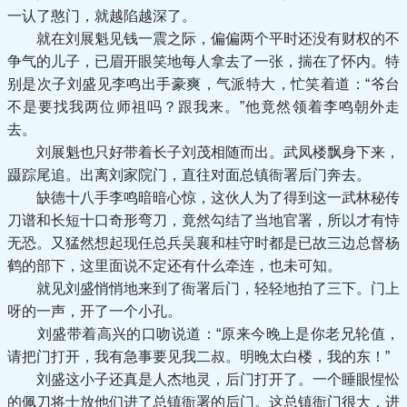
一认了憨门，就越陷越深了。
就在刘展魁见钱一震之际，偏偏两个平时还没有财权的不
争气的儿子，已眉开眼笑地每人拿去了一张，揣在了怀内。特
别是次子刘盛见李鸣出手豪爽，气派特大，忙笑着道：“爷台
不是要找我两位师祖吗？跟我来。”他竟然领着李鸣朝外走
去。
刘展魁也只好带着长子刘茂相随而出。武凤楼飘身下来，
蹑踪尾追。出离刘家院门，直往对面总镇衙署后门奔去。
缺德十八手李鸣暗暗心惊，这伙人为了得到这一武林秘传
刀谱和长短十口奇形弯刀，竟然勾结了当地官署，所以才有恃
无恐。又猛然想起现任总兵吴襄和桂守时都是已故三边总督杨
鹤的部下，这里面说不定还有什么牵连，也未可知。
就见刘盛悄悄地来到了衙署后门，轻轻地拍了三下。门上
呀的一声，开了一个小孔。
刘盛带着高兴的口吻说道：“原来今晚上是你老兄轮值，
请把门打开，我有急事要见我二叔。明晚太白楼，我的东！”
刘盛这小子还真是人杰地灵，后门打开了。一个睡眼惺忪
的佩刀将士放他们进了总镇衙署的后门。这总镇衙门很大，进