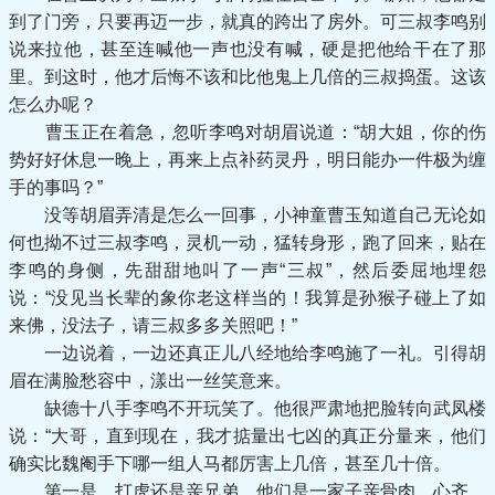
到了门旁，只要再迈一步，就真的跨出了房外。可三叔李鸣别
说来拉他，甚至连喊他一声也没有喊，硬是把他给干在了那
里。到这时，他才后悔不该和比他鬼上几倍的三叔捣蛋。这该
怎么办呢？
曹玉正在着急，忽听李鸣对胡眉说道：“胡大姐，你的伤
势好好休息一晚上，再来上点补药灵丹，明日能办一件极为缠
手的事吗？”
没等胡眉弄清是怎么一回事，小神童曹玉知道自己无论如
何也拗不过三叔李鸣，灵机一动，猛转身形，跑了回来，贴在
李鸣的身侧，先甜甜地叫了一声“三叔”，然后委屈地埋怨
说：“没见当长辈的象你老这样当的！我算是孙猴子碰上了如
来佛，没法子，请三叔多多关照吧！”
一边说着，一边还真正儿八经地给李鸣施了一礼。引得胡
眉在满脸愁容中，漾出一丝笑意来。
缺德十八手李鸣不开玩笑了。他很严肃地把脸转向武凤楼
说：“大哥，直到现在，我才掂量出七凶的真正分量来，他们
确实比魏阉手下哪一组人马都厉害上几倍，甚至几十倍。
第一是，打虎还是亲兄弟，他们是一家子亲骨肉，心齐，