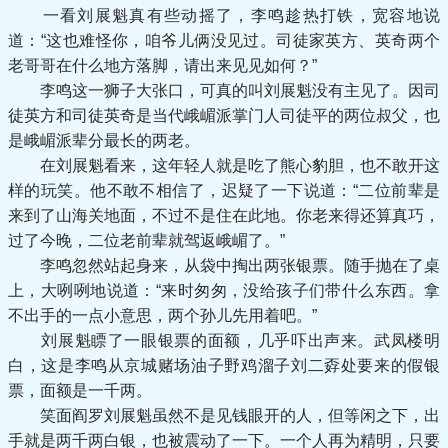
一看刘展魁真有些动摇了，李鸣趁热打铁，宽容地说
道：“这也难怪你，咱爷儿俩没见过。司徒家英方、英奇两个
老哥哥在什么地方落脚，请出来见见如何？”
李鸣这一狮子大张口，可真的叫刘展魁没有主见了。因司
徒英方和司徒英奇是当代峨嵋派掌门人司徒平的两位叔父，也
是峨嵋派辈分最长的两老。
在刘展魁看来，这年轻人就是吃了熊心豹胆，也不敢开这
样的玩笑。他不敢不相信了，迟疑了一下说道：“二位前辈是
来到了山海关地面，不过不是住在此地。你老来得还算真巧，
过了今晚，二位老前辈就驾返峨嵋了。”
李鸣忽然站起身来，从袋中掏出两张银票。随手抛在了桌
上，大咧咧地说道：“来时匆匆，没给孩子们带什么东西。拿
不出手的一点小意思，两个孙儿先用着吧。”
刘展魁瞟了一眼银票的面额，几乎吓出声来。武凤楼明
白，这是李鸣从京城赌场油子野鸡溜子刘二孬处要来的假银
票，面额是一千两。
笑面阎罗刘展魁虽然不是见钱眼开的人，但等闲之下，出
手就是两千两白银，也被震动了一下。一个人再为精明，只要