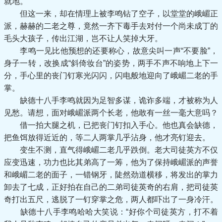
就地。
但这一来，却在情理上被李鸣钻了空子，以堂堂的峨嵋正
派，赫赫的二老之尊，竟然一齐下毒手去对付一个尚未成丁的
毛头大孩子，传出江湖，岂不让人笑掉大牙。
李鸣一见比他预想的还要称心，故意尖叫一声“不要脸”，
身子一转，改换成“斜倚妆台”的姿势，两手不声不响地上下一
分，手心里的丧门钉寒光闪闪，闪电般地迎向了峨嵋二老的手
掌。
缺德十八手李鸣就因为足智多谋，诡诈多端，才被称为人
见愁。请想，面对峨嵋派两个长老，他敢有一丝一毫大意吗？
借一拍大腿之机，已把丧门钉扣入手心。他也真会缺德，
把鱼饵放得近近的，等二人两掌几乎沾身，他才亮钉迎去。
变生不测，直气得峨嵋二老几乎跌倒。老大司徒英方不仅
应变迅速，功力也比其弟高了一筹，他为了保持峨嵋派的声誉
和峨嵋二老的面子，一错钢牙，陡然劲道横移，将发出的掌力
卸去了七成，正好拍在自己的二弟司徒英奇的右肩，把司徒英
奇打出五尺，逃脱了一钉穿掌之危，两人都吓出了一身冷汗。
缺德十八手李鸣哈哈大笑说：“好你个司徒英方，打不着