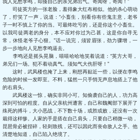
我人见愁李鸣，却揍自己的亲兄弟出气。奇闻呀，奇闻！”
司徒英方的一张老脸，羞得象大红布相似。他的杀心萌动
了，狞笑了一声，说道：“小畜生，别看你有些鬼主意，老爷
子一时不慎上了你的当。可最终吃亏的，还是你这个小畜生。
以我司徒两老的身分，本不应对你过为己甚，这是你自寻无
常，休怪老爷子心狠。”话一说完，须皆眉张，劲力骤增，一
步一步地向人见愁李鸣逼去。
李鸣还是摇头晃脑，嘻嘻哈哈地笑着说道：“英方大哥，
弟兄们一场。犯不着动真气。须知气大伤肝呀！”
这时，武凤楼也掩了上来，刚想再贴近一些，以便在李鸣
危险的时候一发即至。不料，猛然一只手悄无声息地搭上了他
的右肩头。
武凤楼这一惊，确实非同小可。知偷袭自己的人，功力高
深到可怕的程度。自从父亲杭州遭害，自己和魏阉部下展开了
殊死的搏斗，大小恶战，不下数十场，或胜或败，还没有一次
栽得这样惨。人家的手是搭在自己肩头，只要自己稍微一动，
琵琶骨必被捏碎，轻则致残，还可以因此而丧命敌人之手。他
清楚地知道，自己陷入绝境了。