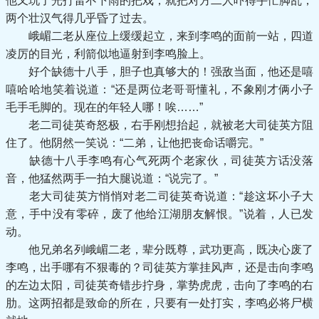
他又玩了光打雷不下雨的把戏，就把对方二人吓得手忙脚乱，
两个壮汉气得几乎昏了过去。
峨嵋二老从座位上缓缓起立，来到李鸣的面前一站，四道
凌厉的目光，利箭似地逼射到李鸣脸上。
好个缺德十八手，胆子也真够大的！强敌当面，他还是嘻
嘻哈哈地笑着说道：“还是两位老哥哥懂礼，不象刚才俩小子
毛手毛脚的。现在的年轻人哪！唉……”
老二司徒英奇怒极，右手刚想抬起，就被老大司徒英方阻
住了。他阴然一笑说：“二弟，让他把丧命话嚼完。”
缺德十八手李鸣有心气死两个老家伙，司徒英方话没落
音，他猛然两手一拍大腿说道：“说完了。”
老大司徒英方悄悄对老二司徒英奇说道：“趁这坏小子大
意，手中没有零碎，废了他给江湖朋友解恨。”说着，人已发
动。
他兄弟名列峨嵋二老，辈分既尊，武功更高，既决心废了
李鸣，出手哪有不狠毒的？司徒英方掌挂风声，还是击向李鸣
的左边太阳，司徒英奇错步拧身，掌势虎虎，击向了李鸣的右
肋。这两招都是致命的所在，只要有一处打实，李鸣必将尸横