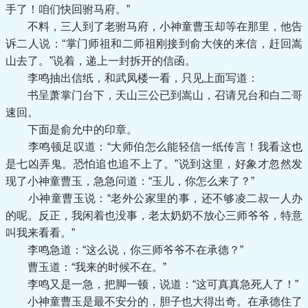
手了！咱们快回驸马府。”
不料，三人到了老驸马府，小神童曹玉却等在那里，他告
诉二人说：“掌门师祖和二师祖刚接到俞大侠的来信，赶回嵩
山去了。”说着，递上一封拆开的信函。
李鸣抽出信纸，和武凤楼一看，只见上面写道：
书呈萧掌门台下，天山三公已到嵩山，召请兄台和白二哥
速回。
下面是俞允中的印章。
李鸣顿足叹道：“大师伯怎么能轻信一纸传言！我看这也
是七凶弄鬼。恐怕追也追不上了。”说到这里，好象才忽然发
现了小神童曹玉，急急问道：“玉儿，你怎么来了？”
小神童曹玉说：“老外公家里的事，还不够凌二叔一人办
的呢。反正，我闲着也没事，老太奶奶不放心三师爷爷，特意
叫我来看看。”
李鸣急道：“这么说，你三师爷爷不在承德？”
曹玉道：“我来的时候不在。”
李鸣又是一急，把脚一顿，说道：“这可真真急死人了！”
小神童曹玉是最不安分的，胆子也大得出奇。在承德住了