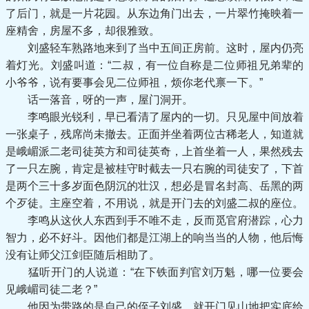
了后门，就是一片花园。从东边角门出去，一片翠竹掩映着一
座精舍，房屋不多，却很雅致。
刘盛轻车熟路地来到了当中五间正房前。这时，屋内仍亮
着灯光。刘盛叫道：“二叔，有一位自称是二位师祖兄弟辈的
小爷爷，说有要事会见二位师祖，烦你老代禀一下。”
话一落音，呀的一声，屋门洞开。
李鸣眼光锐利，早已看清了屋内的一切。只见屋中间放着
一张桌子，残席尚未撤去。正面并坐着两位古稀老人，知道就
是峨嵋派二老司徒英方和司徒英奇，上首坐着一人，果然残去
了一只左腕，肯定是被桂守时截去一只右腕的司徒安了，下首
是两个三十多岁面色阴沉的壮汉，想必是冒名封高、岳黑的两
个歹徒。主座空着，不用说，就是开门去的刘盛二叔的座位。
李鸣从这伙人东西到手不唯不走，反而觅官府潜踪，心力
智力，必不好斗。因他们都是江湖上的响当当的人物，他后悔
没有让师父江剑臣随后相助了。
猛听开门的人说道：“在下铁面判官刘万魁，哪一位要会
见峨嵋司徒二老？”
他因为带路的是自己的侄子刘盛，就开门见山地把实底给