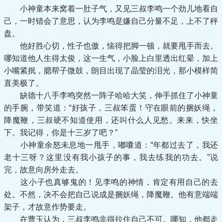
小神童本来窝着一肚子气，又见三叔李鸣一个劲儿地看自
己，一时错会了意思，认为李鸣是嫌自己分量不足，上不了秤
盘。
他好胜心切，性子也傲，恼得把脚一顿，就要甩手而去。
哪知道他人生得太俊，这一生气，小脸上白里透出红晕，加上
小嘴紧抿，腮帮子微鼓，朗目出现了晶莹的泪光，那小模样简
直美极了。
缺德十八手李鸣突然一阵子哈哈大笑，伸手抓住了小神童
的手腕，带笑道：“好孩子，三叔笨蛋！守在眼前的捆妖绳，
降魔鞭，三叔硬不知道使用，还叫什么人见愁。来来，快坐
下。我记得，你是十三岁了吧？”
小神童余怒未息地一甩手，嘟囔道：“年都过去了，我还
老十三呀？这里没有我小孩子的事，我去练我的功去。”说
完，故意向房外走去。
这小子也真够鬼的！见李鸣的神情，肯定有用自己的去
处。不然，决不会把自己说成是捆妖绳，降魔鞭。他有意端端
架子，才故意作势要走。
在曹玉认为，三叔李鸣非得拉住自己不可。哪知，他都走