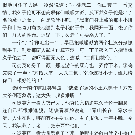
似地阻住了去路，冷然说道：“司徒老二，你白套了一番交
情，我久子伦可不想高攀你们峨嵋大派。反正我久子伦是出了
名的魔中之魔，一向是软硬不吃。把黑丧门身上藏的那本小册
子和十把弯刀痛快地递到老子我的手中，我网开一面，饶了你
们一群人的性命。迟疑一下，久老子可要杀人了。”
一个“了”字刚吐出一半，早已把峨嵋派的两个壮汉分别抓
到手里。别看那两人武功也算不弱，可一下子落入了六指追魂
久子伦之手，都吓得面无人色，连喊：“二师祖救命。”
司徒英奇身子一颤，那边游斗的双方也一齐停下来。李鸣
先喊了一声：“六指大爷，大头二叔，宰净这批小子，侄儿请
你们一顿好吃的！”
秦岭一豹许啸虹笑骂道：“缺透了德的小王八羔子！六指
大爷倒还象话，这大头二叔多难听！”
司徒英方一看大势已去，他真怕六指追魂久子伦一翻脸，
连自己都很难逃脱。遂铁青着脸说道：“青山长在，绿水长
流。人生在世，哪能有不再碰面的。君子报仇，十年不晚。今
天，我认栽了，老二，把东西给他们！”
司徒英奇一看大哥都退了下来，他哪里还敢再硬？不得已