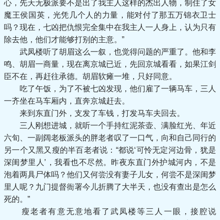
心，先天无极派要不是出了我主人这样的杰出人物，制住了女
魔王侯国英，光凭几个人的力量，能对付了那五万锦衣卫士
吗？现在，七凶把仇恨完全集中在我主人一人身上，认为只有
除去他，他们才能够打别的主意。”
武凤楼听了胡眉这么一叙，也觉得问题的严重了。他和李
鸣、胡眉一商量，现在离京城已近，先回京城看看，如果江剑
臣不在，再赶往承德。胡眉软瘫一堆，只好同意。
吃了午饭，为了不被七凶发现，他们雇了一辆马车，三人
一齐坐在马车厢内，直奔京城赶去。
来到东直门外，支发了车钱，打发马车夫回去。
三人刚想进城，就听一个手持红泥茶壶、满脸红光、年近
六旬、一副阔老板派头的胖老者叹了一口气，向和自己同行的
另一个又黑又瘦的半百老者说：“都说‘可怜无定河边骨，犹是
深闺梦里人’，我看也不尽然。昨夜东直门外护城河内，不是
泡着两具尸体吗？他们又何尝没有妻子儿女，何尝不是深闺梦
里人呢？九门提督衙署今儿折腾了大半天，也没有查出是怎么
死的。”
瘦老者有意无意地看了武凤楼等三人一眼，接腔说