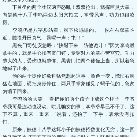
下首坐的两个壮汉两声怒吼！双双抢出，猛挥巨灵大掌，
向缺德十八手李鸣两边太阳穴拍去，掌带风声，功力也很凌
厉。
李鸣仍是八字步站着，脚下松塌塌的。一俟左右双掌临
近，陡提丹田真气，暴喝一声：“打！”
黑丧门司徒安急呼：“快退下来，防他诡计！”因为李鸣最
拿手的，就是手心扣有丧门钉，专穿对方的掌心劳宫穴。功力
越大的人，受伤也就越惨。黑丧门怕两个徒侄上当，所以着急
地喊了出来。
他的两个徒侄好象也猛然想起这事，脸色一变，慌忙右脚
猛点地面，硬把身形停住，两只手掌象碰见了蝎子似的，急匆
匆缩了回来。
李鸣哈哈大笑：“看把你们两个孩子吓成这个样子！李爷
爷我可是连动也没动。哄儿骗女的事，李爷爷早已不干了。这
下不算，重来，重来！”说着，还拍了一下手，表示没有扣
钉。
原来，缺德十八手这坏小子的缺德招数变化无穷，这一回