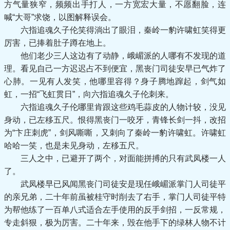
方气量狭窄，频频出手打人，一方宽宏大量，不愿翻脸，连
喊“大哥”求饶，以图解释误会。
六指追魂久子伦笑得淌出了眼泪，秦岭一豹许啸虹笑得更
厉害，已捧着肚子蹲在地上。
他们老少三人这边有了动静，峨嵋派的人哪有不发现的道
理。看见自己一方迟迟占不到便宜，黑丧门司徒安早已气炸了
心肺。一见有人发笑，他哪里容得？身子腾地蹿起，剑气如
虹，一招“飞虹贯日”，向六指追魂久子伦刺来。
六指追魂久子伦哪里肯跟这些鸡毛蒜皮的人物计较，没见
身动，已左移五尺。恨得黑丧门一咬牙，青锋长剑一抖，改招
为“卞庄刺虎”，剑风嘶嘶，又刺向了秦岭一豹许啸虹。许啸虹
哈哈一笑，也是未见身动，左移五尺。
三人之中，已避开了两个，对面能拼搏的只有武凤楼一人
了。
武凤楼早已风闻黑丧门司徒安是现任峨嵋派掌门人司徒平
的亲兄弟，二十年前虽被桂守时削去了右手，掌门人司徒平特
为帮他练了一百单八式适合左手使用的反手剑招，一反常规，
专走斜狠，极为厉害。二十年来，毁在他手下的绿林人物不计