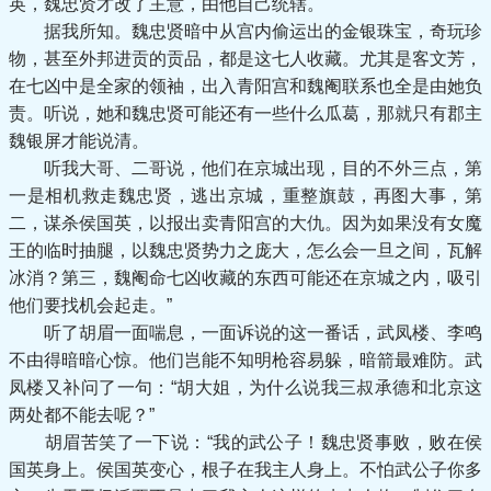
英，魏忠贤才改了主意，由他自己统辖。
据我所知。魏忠贤暗中从宫内偷运出的金银珠宝，奇玩珍
物，甚至外邦进贡的贡品，都是这七人收藏。尤其是客文芳，
在七凶中是全家的领袖，出入青阳宫和魏阉联系也全是由她负
责。听说，她和魏忠贤可能还有一些什么瓜葛，那就只有郡主
魏银屏才能说清。
听我大哥、二哥说，他们在京城出现，目的不外三点，第
一是相机救走魏忠贤，逃出京城，重整旗鼓，再图大事，第
二，谋杀侯国英，以报出卖青阳宫的大仇。因为如果没有女魔
王的临时抽腿，以魏忠贤势力之庞大，怎么会一旦之间，瓦解
冰消？第三，魏阉命七凶收藏的东西可能还在京城之内，吸引
他们要找机会起走。”
听了胡眉一面喘息，一面诉说的这一番话，武凤楼、李鸣
不由得暗暗心惊。他们岂能不知明枪容易躲，暗箭最难防。武
凤楼又补问了一句：“胡大姐，为什么说我三叔承德和北京这
两处都不能去呢？”
胡眉苦笑了一下说：“我的武公子！魏忠贤事败，败在侯
国英身上。侯国英变心，根子在我主人身上。不怕武公子你多