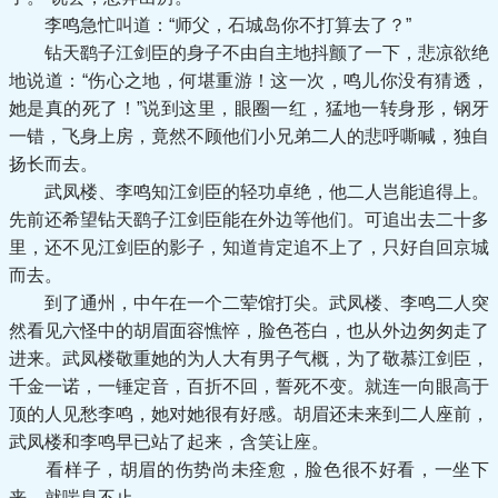
李鸣急忙叫道：“师父，石城岛你不打算去了？”
钻天鹞子江剑臣的身子不由自主地抖颤了一下，悲凉欲绝
地说道：“伤心之地，何堪重游！这一次，鸣儿你没有猜透，
她是真的死了！”说到这里，眼圈一红，猛地一转身形，钢牙
一错，飞身上房，竟然不顾他们小兄弟二人的悲呼嘶喊，独自
扬长而去。
武凤楼、李鸣知江剑臣的轻功卓绝，他二人岂能追得上。
先前还希望钻天鹞子江剑臣能在外边等他们。可追出去二十多
里，还不见江剑臣的影子，知道肯定追不上了，只好自回京城
而去。
到了通州，中午在一个二荤馆打尖。武凤楼、李鸣二人突
然看见六怪中的胡眉面容憔悴，脸色苍白，也从外边匆匆走了
进来。武凤楼敬重她的为人大有男子气概，为了敬慕江剑臣，
千金一诺，一锤定音，百折不回，誓死不变。就连一向眼高于
顶的人见愁李鸣，她对她很有好感。胡眉还未来到二人座前，
武凤楼和李鸣早已站了起来，含笑让座。
看样子，胡眉的伤势尚未痊愈，脸色很不好看，一坐下
来，就喘息不止。