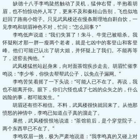
缺德十八手李鸣陡然触动了灵机，猛伸右臂，半抱着胡
眉，也不怕惊动外人耳了，更来不及和秦桂山告别，飞也似地
赶回了路南小馆子。只见武凤楼还在慢条斯理地自斟自饮，一
见李鸣和胡眉神色不对，忙问：“怎么回事？”
李鸣低声说道：“我们失算了！朱斗、牛觉已被暗杀。我
怀疑刚才那一胖一瘦两个老者，就是七凶中的客登山和客登
峰。他们可能已认出了胡大姐，并怀疑上了我们。不能再等
了，进窑去掏他。”
武凤楼猛然站起身来，向对面茶馆疾步走去。胡眉忙催李
鸣说：“李少爷，你快去帮帮武公子，以免点子漏网。”
李鸣苦笑着摇了一下头说：“可能人已不在了。再说，我
也不能离开你。眼下，你们六怪也成了七凶的众矢之的，什么
凶险的事，都可能发生。”
胡眉还有些不相信。不料，武凤楼很快就回来了。从他那
愤怒的神情中，李鸣已知道点子真的溜走了。
果然，武凤楼恨恨地说道：“茶馆前后，是个穿堂院子，
两个东西早已不在了。”
李鸣双眉一挑，极为严肃地说道：“我李鸣真的又碰上对