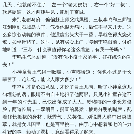
几天，他就耐不住了，左一个“老太奶奶”，右一个“好二叔”，
软磨硬缠，这才两腿生风，跑到了京城。
来到老驸马府，偏偏赶上师父武凤楼、三叔李鸣和三师祖
江剑臣到石城岛去了。气得他恨天怨地，后悔不早来几天。这
么多惊心动魄的事件，他没能出头大干一番，早就急得火烧火
燎，如坐针毡了。这时，见有买卖上门，凑到李鸣跟前，讨好
地叫道：“三叔，什么事值得你老这么着急，有我一份吗？”
李鸣生气地训道：“没有你小孩子家的事，好好练你的功
去！”
小神童曹玉气得一噘嘴，小声嘟囔道：“你也不过是个长
辈罢了，论年纪，能比人家大多少！”
李鸣刚才是心烦意乱，才说了曹玉几句。听了小神童这几
句埋怨的话，眼睛不由自主地扫了他两眼。只见小神童在这不
到一年的时光里，已快出落成了大人。粉嘟嘟的一张长方俊
脸，两道长眉，一双朗目，挺直的鼻梁，棱角分明的嘴唇，配
着修长挺拔的身材，既秀气，又英俊。别说男人群中出类拔
萃，就是女儿国里，也是百里挑一。由于心中想着和七凶斗力
斗智的事，触动了灵机，竟然看得呆了起来。