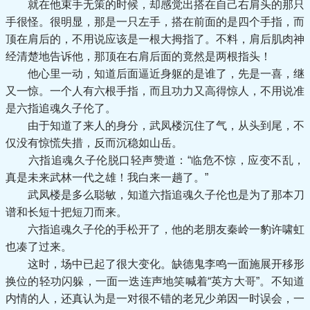
就在他束手无策的时候，却感觉出搭在自己右肩头的那只
手很怪。很明显，那是一只左手，搭在前面的是四个手指，而
顶在肩后的，不用说应该是一根大拇指了。不料，肩后肌肉神
经清楚地告诉他，那顶在右肩后面的竟然是两根指头！
他心里一动，知道后面逼近身躯的是谁了，先是一喜，继
又一惊。一个人有六根手指，而且功力又高得惊人，不用说准
是六指追魂久子伦了。
由于知道了来人的身分，武凤楼沉住了气，从头到尾，不
仅没有惊慌失措，反而沉稳如山岳。
六指追魂久子伦脱口轻声赞道：“临危不惊，应变不乱，
真是未来武林一代之雄！我白来一趟了。”
武凤楼是多么聪敏，知道六指追魂久子伦也是为了那本刀
谱和长短十把短刀而来。
六指追魂久子伦的手松开了，他的老朋友秦岭一豹许啸虹
也凑了过来。
这时，场中已起了很大变化。缺德鬼李鸣一面施展开移形
换位的轻功闪躲，一面一迭连声地笑喊着“英方大哥”。不知道
内情的人，还真认为是一对很不错的老兄少弟因一时误会，一