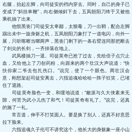
右腿，抬起左脚，向司徒安的裆内穿去。同时，自己的身子已
变成了“斜挂单鞭”，向右侧倾斜下去，五凤朝阳刀终于又被他
乘机抽了出来。
他恨黑丧门司徒安太卑鄙，太狠毒，刀一出鞘，配合左脚
踢出未中一旋身躯之机，五凤朝阳刀象打了一道电闪，向外一
展，只听喀嚓当啷两声，黑丧门剩下的一条右臂连同那把断去
了剑尖的长剑，一齐掉落在地上。
武凤楼抽刀一退。司徒英奇已抢了过去，先给侄子点穴止
血，又给他上了刀创药粉，向跟来的两个壮汉大声说道：“快
扶你家二爷去包扎伤口。”说完，使了一个眼色。两壮汉会
意，刚想架起司徒安离去，六指追魂哈哈哈一阵子狂笑，已堵
住了退路。
司徒英奇脸色一变，和缓地说道：“敝派与久大侠素来无
隙，何苦为武小儿伤了和气！司徒英奇有礼了。”说完，还真
的施了一礼。
常言道，伸手不打笑面人。要是换了别人，还真不好意思
拉下脸来。
六指追魂久子伦可不讲究这个，他长大的身躯象一座小山