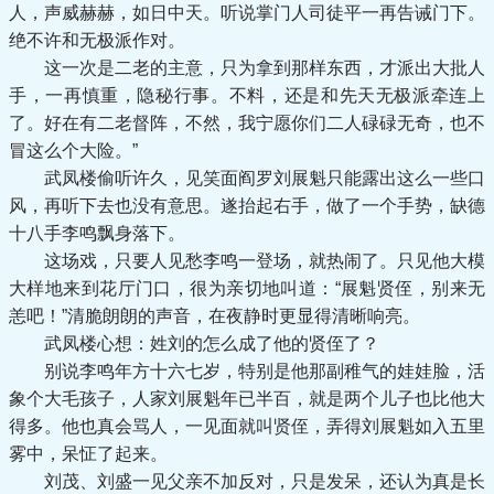
人，声威赫赫，如日中天。听说掌门人司徒平一再告诫门下。
绝不许和无极派作对。
这一次是二老的主意，只为拿到那样东西，才派出大批人
手，一再慎重，隐秘行事。不料，还是和先天无极派牵连上
了。好在有二老督阵，不然，我宁愿你们二人碌碌无奇，也不
冒这么个大险。”
武凤楼偷听许久，见笑面阎罗刘展魁只能露出这么一些口
风，再听下去也没有意思。遂抬起右手，做了一个手势，缺德
十八手李鸣飘身落下。
这场戏，只要人见愁李鸣一登场，就热闹了。只见他大模
大样地来到花厅门口，很为亲切地叫道：“展魁贤侄，别来无
恙吧！”清脆朗朗的声音，在夜静时更显得清晰响亮。
武凤楼心想：姓刘的怎么成了他的贤侄了？
别说李鸣年方十六七岁，特别是他那副稚气的娃娃脸，活
象个大毛孩子，人家刘展魁年已半百，就是两个儿子也比他大
得多。他也真会骂人，一见面就叫贤侄，弄得刘展魁如入五里
雾中，呆怔了起来。
刘茂、刘盛一见父亲不加反对，只是发呆，还认为真是长