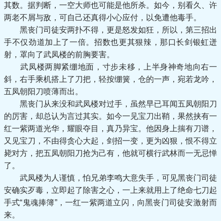
其数。据判断，一空大师也可能是他所杀。如今，别看久、许
两老不屑与敌，可自己还真得小心应付，以免遭他毒手。
黑丧门司徒安两扑不得，更是怒发如狂，所以，第三招出
手不仅劲道加上了一倍。招数也更其狠辣，那口长剑银虹迸
射，罩向了武凤楼的前胸要害。
武凤楼两脚紧绷地面，寸步未移，上半身神奇地向右一
斜，右手乘机搭上了刀把，轻按绷簧，仓的一声，宛若龙吟，
五凤朝阳刀喷薄而出。
黑丧门从来没和武凤楼对过手，虽然早已耳闻五凤朝阳刀
的厉害，却总认为言过其实。如今一见宝刀出鞘，果然挟有一
红一紫两道光华，耀眼夺目，真乃异宝。他因身上揣有刀谱，
又见宝刀，不由得贪心大起，剑招一变，更为凶狠，恨不得立
毙对方，把五凤朝阳刀抢为己有，他就可横行武林而一无忌惮
了。
武凤楼为人谨慎，怕兄弟李鸣大意失手，可见黑丧门司徒
安确实歹毒，立即起了除害之心，一上来就用上了绝命七刀起
手式“鬼魂捧簿”，一红一紫两道立闪，向黑丧门司徒安激射而
来。