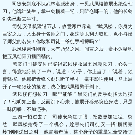
司徒安到底不愧武林名派出身，一见武凤楼施展出绝命七
刀，他诡计陡生，掌中剑横着一迎，只听仓啷一响，他的长剑
剑尖已断去半寸。
司徒安借机猛退五步，故意寒声斥道：“武凤楼，你身为
巨宦之后，又出身于名师之门，象这等以利刃取胜，岂不辱没
了师父的名头！你敢和司徒二爷徒手相搏吗？”
武凤楼秉性刚直，大有乃父之风。闻言之后，毫不迟疑地
把五凤朝阳刀插回鞘内。
黑丧门司徒安见已骗得武凤楼收回五凤朝阳刀，心头一
喜，得意地狞笑了一声，说道：“小子，你上当了！”说着，独
臂猛挥。他那把青锋长剑只断了半寸，毫不影响使用，马上展
开了一轮狠辣的抢攻，决心把武凤楼劈于剑下。
武凤楼再想拔刀，哪里能够？黑丧门的反手剑招太迅猛
了！他明知上当，反而沉下心来，施展开移形换位身法，只是
一味闪躲，不加还手。
三四十招过去了，司徒安急红了眼，招数更加狂猛。突
然，武凤楼抢得了一个机会，趁黑丧门司徒安一招“横切秦
岭”刚刚递出之时，他冒着奇险，整个身子的重量完全交给了