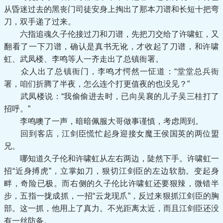
从昏迷过去的黑丧门司徒安身上掏出了那本刀谱和长短十把弯
刀，双手递了过来。
六指追魂久子伦接过刀和刀谱，先把刀交给了许啸虹，又
翻看了一下刀谱，确认是真书无讹，才收起了刀谱，和许啸
虹、武凤楼、李鸣等人一齐走出了总镇衙署。
众人出了总镇衙门，李鸣才愕然一怔道：“堂堂总兵衙
署，咱们折腾了半夜，怎么连个打更值夜的也没见？”
武凤楼说：“我偷偷进去时，已向吴襄的儿子吴三桂打了
招呼。”
李鸣噢了一声，暗暗佩服大哥做事谨慎，考虑周到。
回到客店，江剑臣慌忙起身迎接女魔王侯国英的两位盟
兄。
哪知道久子伦和许啸虹从左右两边，陡然下手。许啸虹一
招“近身搏虎”，立掌如刀，狠切江剑臣的左边软肋。变起身
畔，奇险已极。而右侧的久子伦比许啸虹还要狠辣，微错半
步，五指一拢成抓，一招“云龙现爪”，反过来狠抓江剑臣的胸
部。这一抓，他用上了真力。不光距离太近，而且江剑臣还没
有一丝防备。