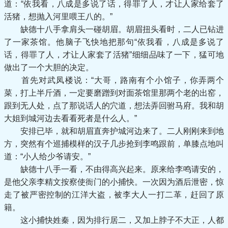
道：“依我看，八成是多说了话，得罪了人，才让人家给套了
活猪，想抛入河里喂王八的。”
缺德十八手拿肩头一碰胡眉。胡眉扭头看时，二人已钻进
了一家茶馆。他脑子飞快地把那句“依我看，八成是多说了
话，得罪了人，才让人家套了活猪”细细品味了一下，猛可地
做出了一个大胆的决定。
首先对武凤楼说：“大哥，路南有个小馆子，你弄两个
菜，打上半斤酒，一定要磨蹭到对面茶馆里那两个老的出窑，
跟到无人处，点了那说话人的穴道，想法弄回驸马府。我和胡
大姐到城河边去看看死者是什么人。”
安排已毕，就和胡眉直奔护城河边来了。二人刚刚来到地
方，突然有个巡捕模样的汉子几步抢到李鸣跟前，单膝点地叫
道：“小人给少爷请安。”
缺德十八手一看，不由得高兴起来。原来给李鸣请安的，
是他父亲李精文按察使衙门的小捕快。一次因为酒后泄密，惊
走了被严密控制的江洋大盗，被李大人一打二革，赶回了原
籍。
这小捕快姓秦，因为排行居二，又加上脖子不大正，人都