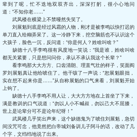
辈到了呢，忙不迭地双双齐出，深深打躬，很小心地问
道：“不知你老……”
武凤楼在横梁上不禁哑然失笑了。
刘展魁到底是经过风霜的人物，刚才是被李鸣以快打迟的
单刀直入给糊弄呆了。这一冷静下来，挖空脑筋也不认识这个
大孩子，脸色一沉，反问道：“你是何人？姓啥叫啥？”
缺德十八手李鸣很有风度地一笑说：“我是谁，姓啥叫啥
都无关紧要，只是想问问你，承认不承认我这个长辈？”
看李鸣那大大方方、口齿清朗、理直气壮的样子，笑面阎
罗刘展魁真让他给唬住了。他干咳了一声说：“恕展魁眼拙，
实在想不起来你是……”从自称展魁的口气来看，刘展魁开始
上钩了。
缺德十八手李鸣不用人让，大大方方地在上首坐了下来，
满是教训的口气说道：“勿以人小不喊叔，勿以己大不屈膝，
世上是论辈分可不是论年纪呀！”
武凤楼几乎笑出声来，这个缺德鬼为了唬住刘展魁，急切
间没咒可念，他竟然把白帝城刘备训儿子阿斗的话，改动了几
个字，文绉绉地说了出来。