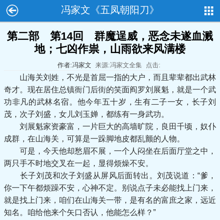
冯家文《五凤朝阳刀》
第二部 第14回 群魔逞威，恶念未遂血溅
地；七凶作祟，山雨欲来风满楼
作者:冯家文
来源:冯家文全集
点击:
山海关刘姓，不光是首屈一指的大户，而且辈辈都出武林
奇才。现在居住总镇衙门后街的笑面阎罗刘展魁，就是一个武
功非凡的武林名宿。他今年五十岁，生有二子一女，长子刘
茂，次子刘盛，女儿刘玉婵，都练有一身武功。
刘展魁家资豪富，一片巨大的高墙旷院，良田千顷，奴仆
成群，在山海关，可算是一跺脚地皮都乱颤的人物。
可是，今天他却愁眉不展，一个人闷坐在后面厅堂之中，
两只手不时地交叉在一起，显得烦燥不安。
长子刘茂和次子刘盛从屏风后面转出。刘茂说道：“爹，
你一下午都烦躁不安，心神不定。别说点子未必能找上门来，
就是找上门来，咱们在山海关一带，是有名的富庶之家，远近
知名。咱给他来个矢口否认，他能怎么样？”