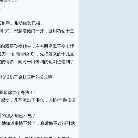
亲自掌灯。”
。”
长枪手。形势凶险已极。
”式，想趁着殿门一开，就用巧钻十三
向双层飞檐贴去，左右两座翼王亭上埋
刀一招“瑞雪纷飞”，先把射来的十几支
窕的倩影，同时一口锋利的短剑也递到了
不怕误伤了金枝玉叶的公主啊。
我帮你拿个办法！”
感动，几乎流出了泪水，连忙把“踏实若
捕的那人却已不见了。
她知道事情不妙了，真后悔不该指引武