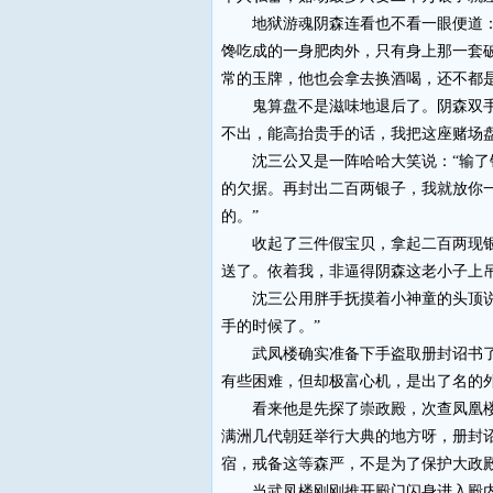
地狱游魂阴森连看也不看一眼便道：“
馋吃成的一身肥肉外，只有身上那一套
常的玉牌，他也会拿去换酒喝，还不都
鬼算盘不是滋味地退后了。阴森双手一
不出，能高抬贵手的话，我把这座赌场
沈三公又是一阵哈哈大笑说：“输了钱
的欠据。再封出二百两银子，我就放你
的。”
收起了三件假宝贝，拿起二百两现银和
送了。依着我，非逼得阴森这老小子上吊
沈三公用胖手抚摸着小神童的头顶说：
手的时候了。”
武凤楼确实准备下手盗取册封诏书了。
有些困难，但却极富心机，是出了名的
看来他是先探了崇政殿，次查凤凰楼，
满洲几代朝廷举行大典的地方呀，册封
宿，戒备这等森严，不是为了保护大政
当武凤楼刚刚推开殿门闪身进入殿内时