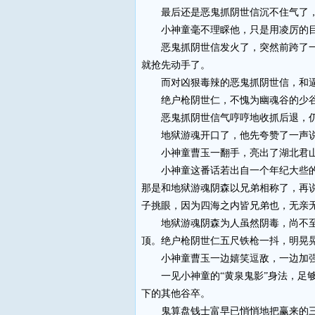
最后还是恶鬼抓阴世信沉不住气了，他
小神童毫不理睬他，只是用凌厉的目
恶鬼抓阴世信发火了，突然前跨了一步
就抢先动手了。
而对凶狠毒辣的恶鬼抓阴世信，和逼
绝户枪阴世仁，不愧为幽魂谷的少谷主
恶鬼抓阴世信气哼哼地收抓后退，仍
地狱游魂开口了，他先夸赞了一声说：
小神童曹玉一翻手，亮出了湖北君山恶
小神童这番话若出自一个年纪大些的人
那是和地狱游魂阴森以兄弟相称了，再
子挑眼，因为四海之内皆兄弟也，无亲
地狱游魂阴森为人虽然阴毒，尚不至于
顶。绝户枪阴世仁五尺铁枪一抖，明晃
小神童曹玉一边嬉笑逗敌，一边加强
一见小神童的“黄泉鬼影”身法，足够
下的其他谷卒。
鬼算盘钱士富早已悄悄地把赢来的三