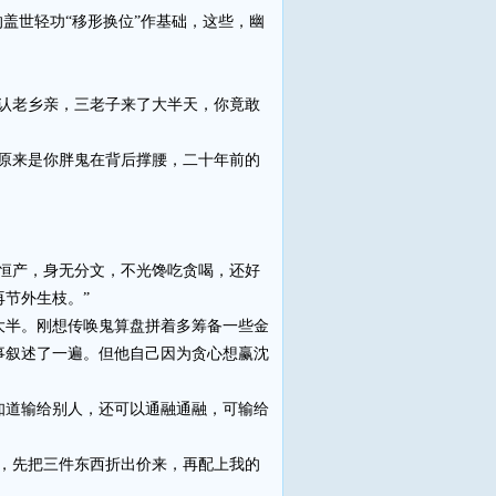
盖世轻功“移形换位”作基础，这些，幽
认老乡亲，三老子来了大半天，你竟敢
原来是你胖鬼在背后撑腰，二十年前的
恒产，身无分文，不光馋吃贪喝，还好
节外生枝。”
半。刚想传唤鬼算盘拼着多筹备一些金
事叙述了一遍。但他自己因为贪心想赢沈
道输给别人，还可以通融通融，可输给
，先把三件东西折出价来，再配上我的