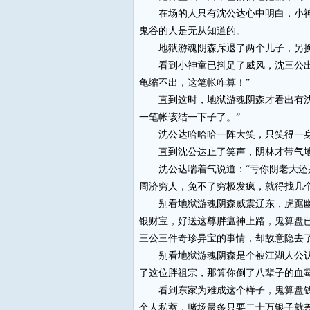
在场的人只有沈公达心中明白，小神童
鬼谷的人是无从知道的。
地狱游魂阴森斥退了两个儿子，另换了
看到小神童已抖足了威风，沈三公出头
龟缩不出，这笔帐咋算！”
直到这时，地狱游魂阴森才看出有沈公
一笔帐该结一下子了。”
沈公达哈哈哈一阵大笑，只笑得一身
直到沈公达止了笑声，阴林才带气地问
沈公达喘着气说道：“亏你阴老大还是
周济穷人，免不了穷极发疯，就得找几
别看地狱游魂阴森威震辽东，虎踞幽魂
银财宝，好送这尊胖瘟神上路，鬼算盘
三公三件奇珍异宝的事情，却故意隐去
别看地狱游魂阴森是个被江湖人公认的
了这位胖祖宗，那算你倒了八辈子的血
看到东家为难成这个样子，鬼算盘钱士
个人私蓄，赌场最多只要二十万银子就