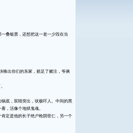
一叠银票，还想把这一老一少毁在当
快唤出你们的东家，赔足了赌注，爷俩
了。
锅底，双睛突出，状极吓人。中间的黑
一看，活像个地狱鬼魂。
肯定是他的长子绝户枪阴世仁，另一个