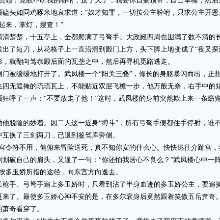
领，竟敢不听我的吩咐，反了天了，我要你自摘顶带，自己掌嘴，然后
头如同鸡啄米地哀求道：“奴才知罪，一切按公主吩咐，只求公主开恩
来，掌灯，搜查！”
楚楚，十五亭上，全都爬满了弓弩手。大政殿四周也围满了数不清的
了短刀，从花格子上一直沿滑到殿门上方，头下脚上地变成了“夜叉探海
形，就翻向笃恭殿后面的瓦垄之中，然后再寻机觅路逃走。
被缓缓地打开了。武凤楼一个“阳关三叠”，修长的身躯暴闪而出，正想
在四无遮掩的琉琉瓦上，不能贴近双层飞檐一步，他万般无奈，右手中的短
领狂呼了一声：“不要放走了他！”这时，武凤楼的身前突然欺上来一条窈
脱险的妙着。因二人这一近身“搏斗”，所有弓弩手便都住手停射，谁
互换了三剑两刀，已退到鉴驾库旁侧。
令符不用，偏俯来冒险送死，真不知你安的什么心。快快逃往介趾宫，
破自己的肩头，又逼了一句：“你还怕我居心不良么？”武凤楼心中一阵
地按多玉娇所指的途径，向东宫方向逸去。
手、弓弩手追上多玉娇时，只看到沾了半身血迹的多玉娇公主，要追
了。最使多玉娇心神不安的是，在多尔衮身后竟然跟着笑傲五岳萧奇。
的萧奇看穿了。