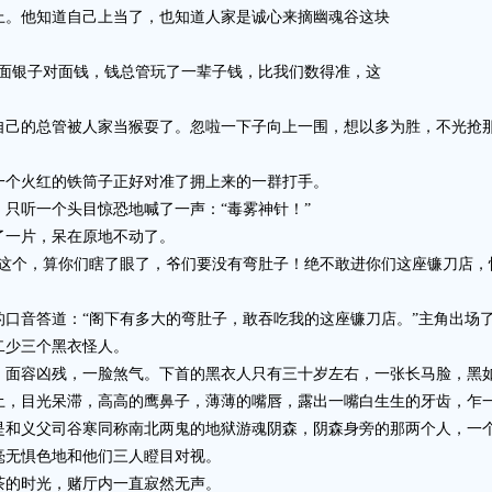
。他知道自己上当了，也知道人家是诚心来摘幽魂谷这块
银子对面钱，钱总管玩了一辈子钱，比我们数得准，这
的总管被人家当猴耍了。忽啦一下子向上一围，想以多为胜，不光抢那
个火红的铁筒子正好对准了拥上来的一群打手。
听一个头目惊恐地喊了一声：“毒雾神针！”
一片，呆在原地不动了。
个，算你们瞎了眼了，爷们要没有弯肚子！绝不敢进你们这座镰刀店，
音答道：“阁下有多大的弯肚子，敢吞吃我的这座镰刀店。”主角出场
少三个黑衣怪人。
容凶残，一脸煞气。下首的黑衣人只有三十岁左右，一张长马脸，黑如
土，目光呆滞，高高的鹰鼻子，薄薄的嘴唇，露出一嘴白生生的牙齿，乍
义父司谷寒同称南北两鬼的地狱游魂阴森，阴森身旁的那两个人，一个
毫无惧色地和他们三人瞪目对视。
的时光，赌厅内一直寂然无声。