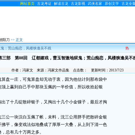
|
网站首页
|
古龙考证
|
解读古龙
|
古龙影视
|
武侠名家
|
原创文学
|
古龙全
朝阳刀
>> 正文
狱鬼；荒山痴恋，凤楼狭逢吴不残
热
第三部 第08回 辽都嬉戏，曹玉智激地狱鬼；荒山痴恋，凤楼狭逢吴不
作者：
冯家文
来源：
冯家文作品集
点击数：
更新时间：2013/7/23
算盘一庄，可鬼算盘却无动于衷，因为他估计到那布袋中
能顶上赢到自己手中那块玉佩的一半价值，所以收拾起银
出了十几锭散碎银子，又掏出十几个小金锞子，最后才掏
三公一块汉白玉佩了帐，未料，沈三公用胖手把散碎金银
开拂平，像变戏法似地叠成了厚厚一大叠，从上到下清一色
叠，总有几十万两之多。