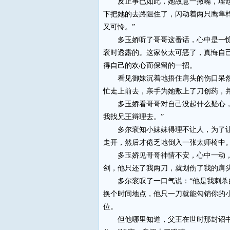
反正事已如此，她故意一撇嘴，埋怨多
下把她的去路阻住了，闪动着两只鹰隼
又可怜。”
多玉娇听了哥哥这番话，心中是一惊一
衮时透露的。这家伙太可恶了，真悔自
得自己的欢心而保留的一招。
看见御妹沉着地捂住肩头的伤口呆然不
忙走上前去，亲手为她敷上了刀创药，
多玉娇看哥哥对自己没起什么疑心，她
我找兄王辩理去。”
多尔衮知小妹妹得理不让人，为了让她
走开，然后才倦乏地倒入一张太师椅中
多玉娇见哥哥神情不安，心中一动，装
剑，他只还了我两刀，就划伤了我的肩
多尔衮叹了一口气说：“他是我刺杀的
换个时间地点，他只一刀就能勾销你的
位。
但他哪里知道，父王在世时那封诏书就