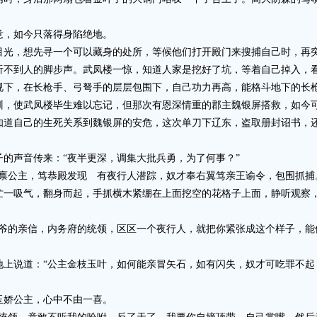
，如今只落得身陷绝地。
，想先寻一个可以藏身的处所，等候他们打开殿门来搜捕自己时，再突
听不到人的脚步声。武凤楼一惊，知道人家是挖好了坑，等着自己掉入，
视下，在长枪手、弓弩手的层层包围下，自己功力再高，能格斗地下的长
使武凤楼毕生难以忘记，但那次有恩深情重的郡主魏银屏搭救，如今
自己的生死关系到魏银屏的安危，这次单刀下辽东，盗取册封诏书，还
声音传来：“夜半更深，调集大批兵勇，为了何事？”
公主，笃恭殿发现 有夜行人潜踪，奴才奉右翼笃亲王谕令，包围抓捕
吸气，翻身而起，手抓横木紧绷在上面挖空的花格子上面，静听观察，
的亲信，内务府的统领，区区一个夜行人，就把你紧张成这个样子，能
说道：“公主金枝玉叶，如何能亲冒矢石，如有闪失，奴才可吃罪不起
娇公主，心中不由一喜。