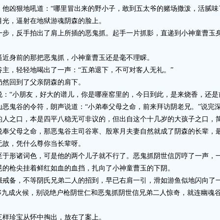
凶狠地吼道：“哪里冒出来的野小子，敢到五太爷的赌场撒泼，活腻味
光，逼射在地狱游魂阴森的脸上。
，反手拍出了肩上所插的恶鬼抓。起手一片抓影，直递到小神童曹玉身
近身前的那把恶鬼抓，小神童曹玉还是毫不理睬。
，轻轻地喝出了一声：“五弟退下，不可对客人无礼。”
然回到了父亲阴森的肩下。
“小朋友，好大的谱儿，你是哪座窑里的，今日到此，是来烧香，还是
鬼谷的令符，朗声说道：“小弟奉父母之命，前来拜访阴老兄。”说完
之口，本是四平八稳无可非议的，但出自这个十几岁的大孩子之口，简
说奉父母之命，那恶鬼谷主司谷寒、殷寒月夫妻自然就成了阴森的长辈，最
无故，凭什么尊你当长辈呀。
形诸词色，可是他的两个儿子就不行了。恶鬼抓阴世信厉哼了一声，一
晃的枪尖挂着鲜红如血的血挡，扎向了小神童曹玉的下阴。
戒备，不等阴氏兄弟二人的招到，早已右肩一引，滑如游鱼似地闪向了
九成火候，别说绝户枪阴世仁和恶鬼抓阴世信兄弟二人惊奇，就连幽魂谷
样珍宝从怀中掏出，放在了案上。