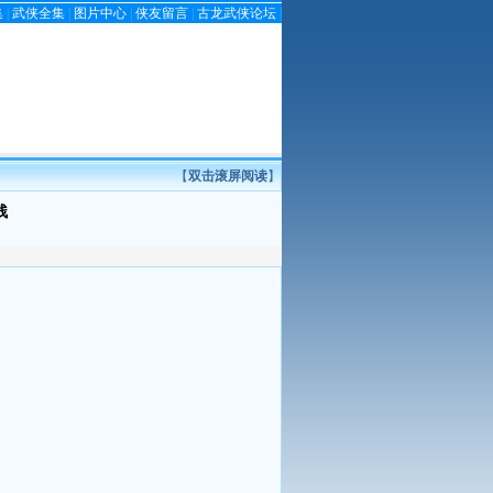
集
|
武侠全集
|
图片中心
|
侠友留言
|
古龙武侠论坛
|
【
双击滚屏阅读
】
残