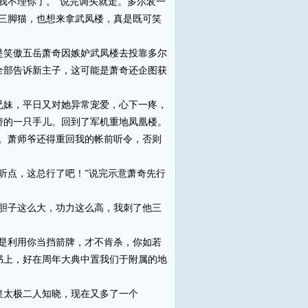
不理你了。”说完调头就走。多尔衮一
三脚猫，也想来拿武凤楼，真是既可笑
笑傲五岳萧奇因嫉妒武凤楼去投靠多尔
全部告诉新主子，这可能是萧奇还企图获
妹，平日又对她异常宠爱，心下一疼，
娇的一只手儿。回到了军机重地凤凰楼。
。萧师爷还得重回我的帐前听令，否则
点，这总行了吧！”说完示意萧奇先行
胆子这么大，功力这么高，我刺了他三
是利用你当挡箭牌，才不肯杀，你如若
书上，好在周年大典中置我们于附属的地
太极二人知晓，现在又多了一个