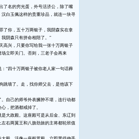
出了名的穷光蛋，外号活济公，除了嘴
、汉白玉佩这样的贵重珍品，就连一块寻
罪了你，五十万两银子，我阴森实在拿
我阴森只有拼命相陪了。”
天高兴，只要你写给我一张十万两银子
赌场立即关门。否则，三老子会再来
：“四十万两银子被你老人家一句话葬
狗跳墙了。走，找你师父去，是他该下
。自己的师爷外表臃肿不堪，连行动都
决心，把酒都戒掉了。
是大政殿。这座殿可是从后金、东辽到
上左右两翼王和八旗劲旅的主将都轮班值
大殿，活像一座阎罗殿，立即黑得伸手