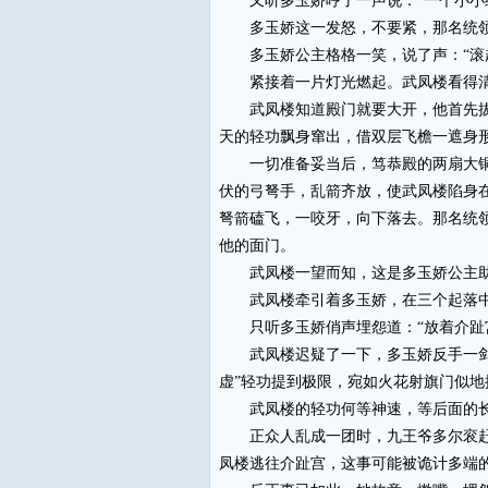
又听多玉娇哼了一声说：“一个小小统
多玉娇这一发怒，不要紧，那名统领磕
多玉娇公主格格一笑，说了声：“滚起
紧接着一片灯光燃起。武凤楼看得清清
武凤楼知道殿门就要大开，他首先拔出
天的轻功飘身窜出，借双层飞檐一遮身
一切准备妥当后，笃恭殿的两扇大铜门
伏的弓弩手，乱箭齐放，使武凤楼陷身
弩箭磕飞，一咬牙，向下落去。那名统
他的面门。
武凤楼一望而知，这是多玉娇公主助他
武凤楼牵引着多玉娇，在三个起落中
只听多玉娇俏声埋怨道：“放着介趾宫
武凤楼迟疑了一下，多玉娇反手一剑划
虚”轻功提到极限，宛如火花射旗门似
武凤楼的轻功何等神速，等后面的长枪
正众人乱成一团时，九王爷多尔衮赶来
凤楼逃往介趾宫，这事可能被诡计多端