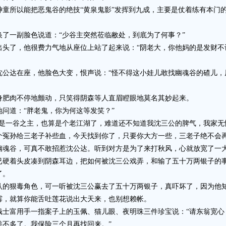
所以能把恶鬼谷的绝技“黄泉鬼影”发挥到九成，主要是仗着练有本门的
一副脸色说道：“少谷主突然莅临敝处，到底为了何事？”
了，他很费力气地从座位上站了起来说：“阴老大，你他妈的是发财不
达在座，他脸色大变，恨声说：“怪不得这小娃儿敢找幽魂谷的碴儿，
肥肉不停地颤动，只笑得阴森等人直眉瞪眼地莫名其妙起来。
道：“胖老鬼，你为何这等发笑？”
一谷之主，也算是个老江湖了，难道还不知道我沈三公的脾气，我家无
个冤孙给三老子补些血，今天找到你了，只要你大方一些，三老子绝不会再
谷，可真不敢招惹沈公达。听到对方是为了来打秋风，心就放宽了一大
已硬着头皮凑到阴森耳边，把如何被沈三公戏弄，和输了五十万两银子的
了。
狠毒角色，可一听被沈三公赢去了五十万两银子，真吓坏了，因为他知
霉，就算你能舌吐莲花说出大天来，也别想赖帐。
富用手一指案子上的玉佩、猫儿眼、夜明珠三件珍宝说：“请东翁宽心
差不多了。我保险三个月再找回来。”