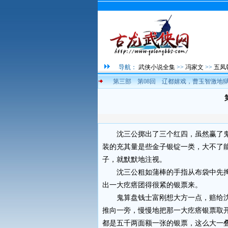
导航：
武侠小说全集
>>
冯家文
>>
五凤
第三部 第08回 辽都嬉戏，曹玉智激地
沈三公掷出了三个红四，虽然赢了鬼
装的充其量是些金子银锭一类，大不了
子，就默默地注视。
沈三公粗如蒲棒的手指从布袋中先掏
出一大疙瘩团得很紧的银票来。
鬼算盘钱士富刚想大方一点，赔给沈
推向一旁，慢慢地把那一大疙瘩银票取
都是五千两面额一张的银票，这么大一