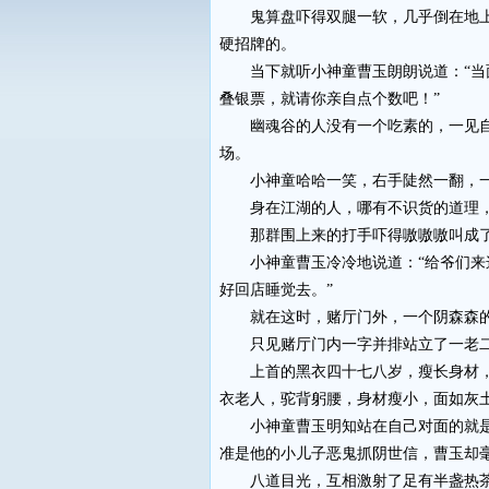
鬼算盘吓得双腿一软，几乎倒在地上
硬招牌的。
当下就听小神童曹玉朗朗说道：“当面
叠银票，就请你亲自点个数吧！”
幽魂谷的人没有一个吃素的，一见自己
场。
小神童哈哈一笑，右手陡然一翻，一
身在江湖的人，哪有不识货的道理，只
那群围上来的打手吓得嗷嗷嗷叫成了
小神童曹玉冷冷地说道：“给爷们来这
好回店睡觉去。”
就在这时，赌厅门外，一个阴森森的口
只见赌厅门内一字并排站立了一老二
上首的黑衣四十七八岁，瘦长身材，面
衣老人，驼背躬腰，身材瘦小，面如灰
小神童曹玉明知站在自己对面的就是和
准是他的小儿子恶鬼抓阴世信，曹玉却
八道目光，互相激射了足有半盏热茶