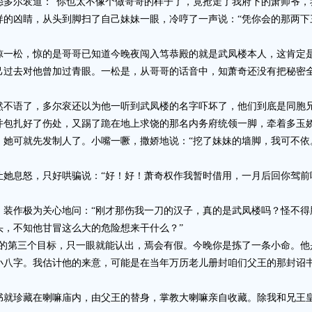
尔衮道：“你也太不像个做哥哥的样子了，竟抢走了我府下的萧师爷，我
样的凶睛，从头到脚扫了自己妹妹一眼，冷哼了一声说：“凭你会的那两下
松，惊的是哥哥已知道今晚夜闯入笃恭殿的就是武凤楼本人，这肯定是
己过去对他曾加过青眼。一松是，从哥哥的话音中，知萧奇还没有把秘密
语了，多尔衮还以为他一听到武凤楼的名字吓坏了，他们到底是同胞兄
并包扎好了伤处，又踢了跪在地上求饶的那名内务府统领一脚，牵着多玉
可就先发制人了。小嘴一噘，撒娇地说：“挖了妹妹的墙脚，我可不依
息怒，只好哄骗说：“好！好！萧奇权作我暂时借用，一月后回你驾前听
。
作极为关心地问：“刚才那伤我一刀的汉子，真的是武凤楼吗？怪不得
头，不知他甘冒这么大的危险想来干什么？”
第三个目标，只一眼就能认出，焉会有假。今晚你是拣了一条小命。他
小八字。我估计他的来意，可能是在当年万历老儿册封咱们父王的那封诏
珍藏在喇嘛庙内，由父王的替身，掌教大喇嘛亲自收藏。除我和兄王皇