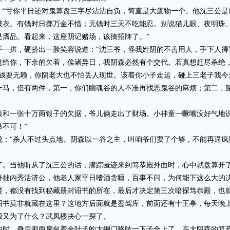
亏你平日还对鬼算盘三字尽沾沾自负，简直是大废物一个。他沈三公是
破衣。有钱时日掷万金不惜；无钱时三天不吃能忍。别说猫儿眼、夜明珠
是膺品。看起来，这座阴记赌场，该摘招牌了。”
拱，硬挤出一脸笑容说道：“沈三爷，怪我姓阴的不善用人，手下人得
盘给你，下余的欠着，俟诸异日，我阴森必然有个交代。若真想赶尽杀绝，
耍无赖，你阴老大也不怕丢人现世。该着你小子走运，碰上三老子我今
一马，但有两件，第一，你们幽魂谷的人不准再找恶鬼谷的麻烦；第二，
一张十万两银子的欠据，爷儿俩走出了财场。小神童一噘嘴没好气地说
不可！”
“杀人不过头点地。阴森以一谷之主，叫咱爷们耍了个够，不能再逼疯
当他听从了沈三公的话，潜踪匿迹来到笃恭殿外面时，心中就盘算开了
外拙内秀活济公，他老人家平日嗜酒贪睡，百事不问，为何能下这么大的
都没有找到秘藏册封诏书的所在，最后才决定第三次暗探笃恭殿，也就
诏书莫非就藏在这里？这地方后面就是銮驾库，前面还有十王亭，每天晚
殿又为了什么？武凤楼决心一探了。
，身后那两扇包着金叶子的大铜门咯吱一下子合上了。高大阴森的笃恭