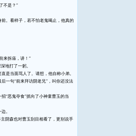
了不是？”
前。看样子，若不怕老鬼喝止，他真的
前来拆庙，讲！”
深深地打了一躬。
直是当面骂人了。请想，他自称小弟。
后一句“前来拜访阴老兄”，叫你还没法
招“恶鬼夺食”抓向了小神童曹玉的当
一边。
主阴森也对曹玉刮目相看了，更别说手