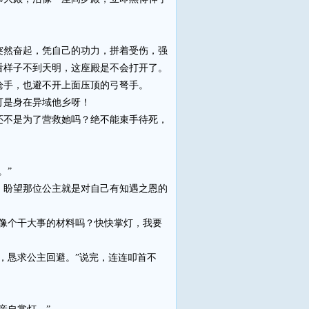
然奋起，凭自己的功力，拼着受伤，强
看样子不到天明，这座殿是不会打开了。
枪手，也避不开上面压顶的弓弩手。
可是身在异域他乡呀！
不是为了营救她吗？绝不能束手待死，
。”
盼望那位公主就是对自己有知遇之恩的
像个干大事的材料吗？快快掌灯，我要
，恳求公主回避。”说完，连连叩首不