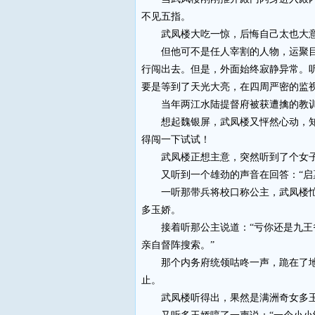
不见五指。
武凤楼大吃一惊，后悔自己太也大意
但他可不是任人宰割的人物，运聚目光
行闯出去。但是，外面始终寂静异常。
要是等到了天光大亮，在四周严密的监
当年两江水陆提督府被获遭擒的教训，
想起魏银屏，武凤楼又怦然心动，知道
得闯一下试试！
武凤楼正想主意，突然听到了个女子的
又听到一个雄劲的声音在回答：“启禀
一听那带兵将校口称公主，武凤楼忙一
多玉娇。
接着听那公主说道：“亏你还是九王爷
亲自督阵搜索。”
那个内务府统领咕咚一声，跪在了地上
止。
武凤楼听得出，果然是满洲奇女多玉