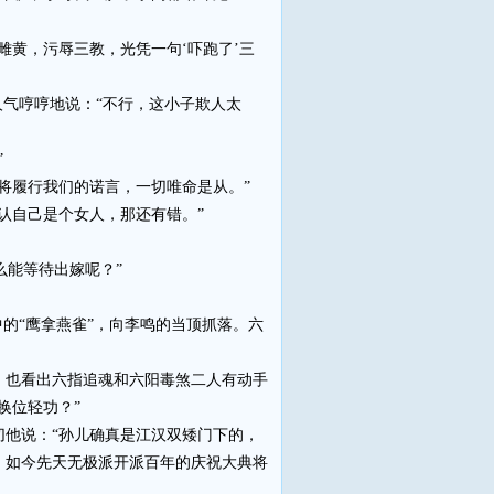
黄，污辱三教，光凭一句‘吓跑了’三
气哼哼地说：“不行，这小子欺人太
”
将履行我们的诺言，一切唯命是从。”
认自己是个女人，那还有错。”
能等待出嫁呢？”
的“鹰拿燕雀”，向李鸣的当顶抓落。六
也看出六指追魂和六阳毒煞二人有动手
换位轻功？”
他说：“孙儿确真是江汉双矮门下的，
。如今先天无极派开派百年的庆祝大典将