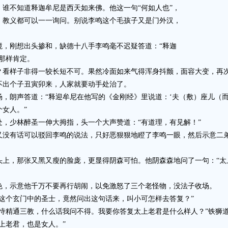
不知道释迦牟尼是西天如来佛。他这一句“何如人也”，
、教义都可以一一询问。别说李鸣这个毛孩子又是门外汉，
刚想出头掺和，缺德十八手李鸣毫不迟疑答道：“释迦
那样肯定。
样子非得一较长短不可。果然冷面如来气得浑身抖颤，面容大变，再次
出个子丑寅卯来，人家就要动手处治了。
朗声答道：“释迎牟尼在他写的《金刚经》里说道：‘夫（敷）座儿（而
女人。”
少林醉圣一伸大拇指，头一个大声赞道：“有道理，有见解！”
有话可以驳回李鸣的说法，只好恶狠狠地瞪了李鸣一眼，然后示意二弟
，那张又黑又瘦的脸庞，更显得阴森可怕。他阴森森地问了一句：“太
，示意他千万不要再行胡闹，以免激怒了三个老怪物，没法子收场。
个玄门中的圣士，竟然问出这句话来，叫小可怎样去答复？”
精通三教，什么话我问不得。我要你答复太上老君是什么样人？”铁狮
老君，也是女人。”