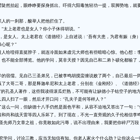
然抬起，眼睁睁要探身抓出。吓得六阳毒煞轻功一提，双脚势地，就要
。
人的一刹那，酸举人把他拦住了。
太上老君也是女人？你小子休得胡说。”
是女人。太上老君在《道德经》上自述说：‘吾有大患，为君有娠（身）
心呢？”
给噎得直挺脖子，就连冷面如来虚元大师也有些暗暗心惊。他心想：李
，也不能全部博览。他的学问，莫非天授？因见自己和二弟卜硕化都输了
宿儒。见自己三圣弟兄，已被李鸣胡搅蛮缠说败了两个，自己最后一阵
大哥二哥，那是释迦牟尼和太上老君，分别在《金刚经》、《道德经》
”的孔圣人著作，这些我读得滚瓜烂熟，不可能有让缺德小子钴空子的地
人扫了一眼，然后才开口问：“孔夫子是何等样人？”
么一问，但缺德十八手仍然是面色平和，从容不迫地又答出了一句：“
尚和战天雷等四人乐坏了。到了现在，不光一直旁观的久子伦相信李鸣
先师乃文章之祖，你竟敢如此污辱，说不出理由来，我要把你碎尸万段，
学问，讨论三教，应当无知信有知。你老人家火个什么劲？让你这么一