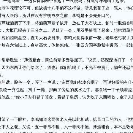
。”一边骂着，一边从食物堆中拿起了一只烧鸡，有滋有味地啃了起来。
叫花理论不可，但缺德十八手偏不这样做。听见老花子这一骂人，他心
时有人跟踪，所以在没有辨明敌友之前，李鸣是不会先开口的。
烧酒摘了下来，将酒葫芦塞子拔开，放在了大石块上。顿时一股酒香喷
饮，大概已喝去了三分之二。迟疑了一会，用双手摇晃了起来，想把酒葫
如凶鹰盘空，直向大石块射来。李鸣只觉得眼前一花，老年乞丐双手所
年龄在六旬以上，身材高大，体格魁伟。一张四方国字脸紫中透亮，一部
恭敬道：“薄酒粗食，两位前辈多受委屈了。”说完，还深深地打了一
为东西让你们给吃了，酒也让你们给喝了，不光不被责问，物主还忍气
理。
话，脸色一变，哼了一声说：“东西我们都凑合咽了，再说好听的有什
的食物一齐包起，抖手一抛，掷向了旁边的溪水之中。那食物一下子顺着流
说：“你小子别打错了算盘，看错了皇历，认为吃了东西嘴软，拿了东
！
了一下眼神。李鸣知道这两位老人是以此相试，掂量自己的为人，他故
天下人之老。又说：五十非帛不暖，六十非肉不饱。薄酒粗食，本不是敬