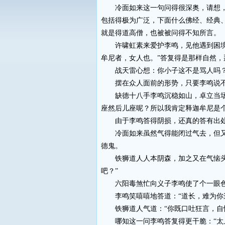
冷面如来这一句问得很深奥，请想，谁
包括得极为广泛，下面什么佛经、经典
就是得道高僧，也被被问得不知所言。
许啸虹素来爱护李鸣，见他遇到困境，
牟尼者，女人也。”答复得是那样自然，
战天雷心想：你小子这不是骂人吗？看
摆在众人面前的形势，只要李鸣说不
缺德十八手李鸣沉稳如山，卓立当场，
座然后儿座呢？所以我肯定释迦牟尼是个
由于李鸣答得阴损，还真的答有出处，
冷面如来虽然气得能闭过气去，但又没
德鬼。
铁狮道人人本阴森，加之又在气恼头上
吧？”
六阳毒煞忙向义子李鸣使了个一眼色
李鸣笑嘻嘻地答道：“道长，难为你这
铁狮道人气道：“你既口吐狂言，自恃
哪知这一问李鸣答复得更干脆：“太上