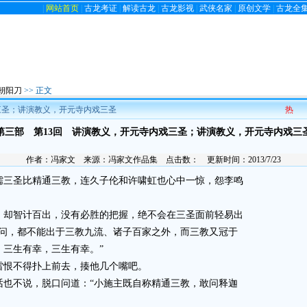
|
网站首页
|
古龙考证
|
解读古龙
|
古龙影视
|
武侠名家
|
原创文学
|
古龙全
朝阳刀
>> 正文
三圣；讲演教义，开元寺内戏三圣
热
第三部 第13回 讲演教义，开元寺内戏三圣；讲演教义，开元寺内戏三
作者：
冯家文
来源：
冯家文作品集
点击数：
更新时间：2013/7/23
三圣比精通三教，连久子伦和许啸虹也心中一惊，怨李鸣
却智计百出，没有必胜的把握，绝不会在三圣面前轻易出
学问，都不能出于三教九流、诸子百家之外，而三教又冠于
，三生有幸，三生有幸。”
恨不得扑上前去，揍他几个嘴吧。
不说，脱口问道：“小施主既自称精通三教，敢问释迦