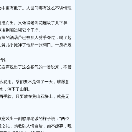
中更有数了。人世间哪有这么不讲情理
溢而出。只馋得老叫花连吸了几下鼻
芦凑到嘴边喝它个干净。
捧的酒葫芦已被那人劈手夺过，喝了起
虬髯几乎掩净了他那一张阔口。一身衣履
个躬。
吞声说出了这么客气的一番说来，不管
么屁用。爷们要不是饿了一天，谁愿意
水，淌下了山涧。
西手软。只要放在荒山石块上，就是无
意装出一副憨厚老诚的样子说：“两位
老之礼，焉敢以人情自居，如不嫌弃，晚