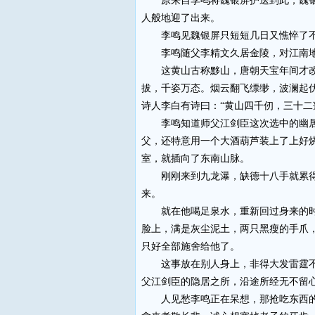
原来自李鸣将魏银屏护送到此，魏银屏
人般地迎了出来。
李鸣见魏银屏只短短几日又憔悴了不少
李鸣随父李精文久居金陵，对江南地理
这黄山古称黟山，唐朝天宝年间才改称
拔，千姿万态。烟云翻飞缥缈，波澜起
诗人李白有诗曰：“黄山四千仞，三十二
李鸣知道师父江剑臣这次选中的幽居地
父，还特意用一个大酒葫芦装上了上好
室，就插向了东南山脉。
刚刚来到九龙瀑，缺德十八手就累得气
来。
就在他喝足泉水，重新回过身来的时候
脸上，满是灰尘泥土，两只黑瘦的手爪
只好全部施舍给他了。
这事放在别人身上，非得大发雷霆不可
父江剑臣的隐居之所，沿途所经无不留
人见愁李鸣正在呆想，那抢吃东西的老