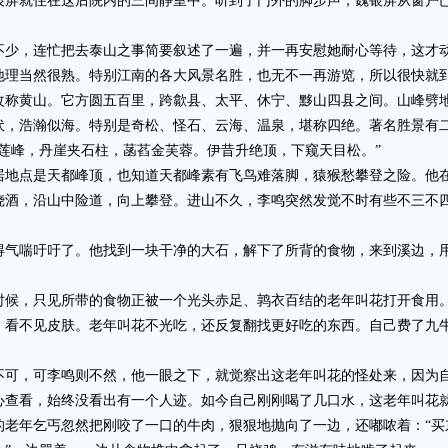
就住在这后院内的三间静室中。听到了门外的脚步声，魏银屏从窗户已
，连忙把去泰山之事简要叙述了一遍，并一再安慰她耐心等待，这才
当然很熟。特别江南的各大风景名胜，也无不一再游览，所以很快就
黄山。它方圆五百里，跨歙县、太平、休宁、黟山四县之间。山峰劈地
伏，浩瀚似海。特别是奇松、怪石、云海、温泉，堪称四绝。著名胜景有
莲峰，丹崖夹石柱，菡萏金芙蓉。伊昔升绝顶，下窥天目松。”
点是天都峰顶，也知道天都峰素有飞鸟难落脚，猿猴愁攀登之险。他在
烧酒，沿山中险道，向上攀登。进山不久，李鸣突然发觉不时有些不三不
喘吁吁了。他找到一块干净的大石，解下了所背的食物，来到溪边，用
，只见所带的食物正被一个光头赤足、鹑衣百结的老年叫花打开食用。
，看不见皮肤。老年叫花不光吃，还反复翻找更好吃的东西。自己费了九
，可李鸣则不然，他一眼之下，就觉察出这老年叫花的怪处来，因为自
心查看，始终没看出有一个人迹。如今自己刚刚喝了几口水，这老年叫花
年乞丐忽然把刚咬了一口的牛肉，狠狠地抛向了一边，还嘟哝着：“买