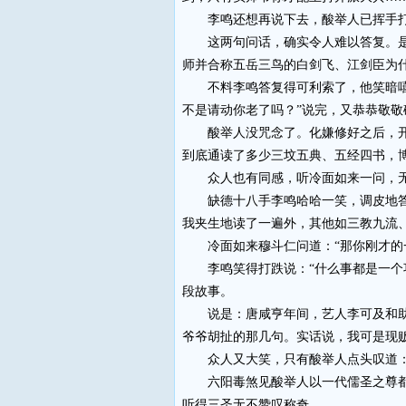
李鸣还想再说下去，酸举人已挥手打断
这两句问话，确实令人难以答复。是呀
师并合称五岳三鸟的白剑飞、江剑臣为
不料李鸣答复得可利索了，他笑暗嘻他
不是请动你老了吗？”说完，又恭恭敬敬
酸举人没咒念了。化嫌修好之后，开元
到底通读了多少三坟五典、五经四书，
众人也有同感，听冷面如来一问，无
缺德十八手李鸣哈哈一笑，调皮地答道
我夹生地读了一遍外，其他如三教九流
冷面如来穆斗仁问道：“那你刚才的一
李鸣笑得打跌说：“什么事都是一个巧
段故事。
说是：唐咸亨年间，艺人李可及和助手
爷爷胡扯的那几句。实话说，我可是现
众人又大笑，只有酸举人点头叹道：“
六阳毒煞见酸举人以一代儒圣之尊都表
听得三圣无不赞叹称奇。