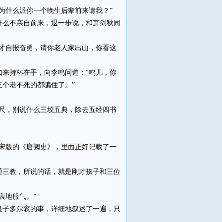
为什么派你一个晚生后辈前来请我？”
么不亲自前来，退一步说，和萧剑秋同
才自报奋勇，请你老人家出山，你看这
来持杯在手，向李鸣问道：“鸣儿，你
个老不死的都骗住了。”
尺，别说什么三坟五典，除去五经四书
宋版的《唐阙史》，里面正好记载了一
三教，所说的话，就是刚才孩子和三位
衷地服气。”
子多尔衮的事，详细地叙述了一遍，只