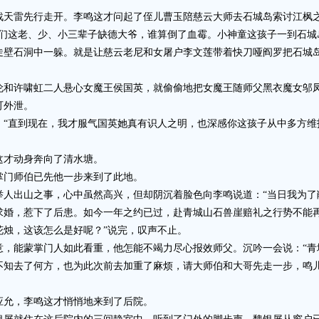
天雷先行走开。李鸣这才问起了侄儿曹玉陪慈云大师去石城岛索讨江枫
这老、少、小三辈子缺德大爷，谁算倒了血霉。小神童这孩子一到石城
陡壁石洞中一躲。就是让慈云老尼和女屠户李文莲带着快刀哑阎罗把石城
许啸虹二人悬心女魔王侯国英，就偷偷地把女魔王随师父黑衣魔女邬凤
可外泄。
直到现在，我才服气国英她真有识人之明，也深感你这孩子从中多方维
才动身奔向了清水塘。
门师伯已先他一步来到了此地。
出山之事，心中虽然高兴，但却阴沉着脸色向李鸣说道：“当日我为了
求婚，惹下了后患。如今一年之约已过，赴青城山石兽崖赔礼之行势不能
花烛，这该怎么是好呢？”说完，叹声不止。
能蒙掌门人如此看重，他怎能不竭力尽心报效师父。沉吟一会说：“青
不知去了何方，也为此次前去加重了麻烦，请大师伯和大哥先走一步，鸣
允，李鸣这才悄悄地来到了后院。