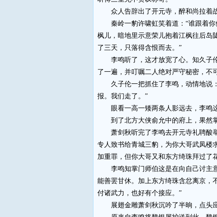
众人告辞出了开元寺，醉和尚拉着战
秦岭一豹许啸虹笑着道：“谁跟着你们
枫儿，暗地里示意荣儿抱着江枫往后岛
了三天，只落得含恨而去。”
李鸣听了，这才放宽了心。知久子伦和
了一遍，并叮嘱二人绝对严守秘密，不
久子伦一把抓住了李鸣，动情地说：“
报。我们走了。”
眼看一高一矮两条人影远去，李鸣这
到了北方大侠俞允中的府上，果然掌
萧剑秋听完了李鸣去开元寺礼聘酸举人
专人致书给青城三豹，为你大哥武凤楼
加重罪，但你大哥又和东方绮珠拜过了
李鸣知掌门师伯这是在向自己讨主意，
能善罢甘休。加上东方绮珠含忿离京，
付诸武力，也好有个接应。”
展翅金雕萧剑秋沉吟了半晌，点头应