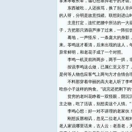
拿来孝敬长辈，诚心想塞掉老子的牙齿
东西被吃，人还挨骂，换了别人非向老
的人呀，分明是故意找碴。联想刻进山
主意打定，连忙把腰中所沽的一大葫芦
子，方把那只酒葫芦捧了过来，一阵狂
蓦地，一声怪斥，一条庞大的身影，宛
来。苓鸣这才看清，后来出现的这人，
异常鲜明，和老花子成了一个对照。
李鸣一机灵前跨两步，两手一拱，非常
按说李鸣这么做，已属仁至义尽了，因
是何等人物也应客气上两句方才合情合
不料那穿着华丽的高大老人听了李鸣的
吃你小子这样的狗食。”说完还把剩下
贫穷的老叫花睁着一双怪眼，阴沉沉他
主之物，吃了活该，别想卖这个人情。”
李鸣心想：好一对不讲理的老家伙
刚想反唇相讥，忽见二位老人互相对望
老人家说哪里话来，古人云：老吾老，