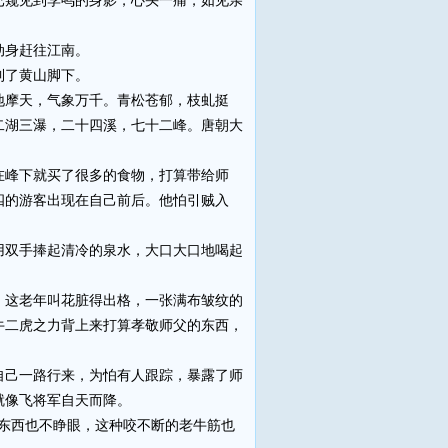
窥见到李鸣的身影，心头一痛，如见亲
动身赶往江南。
到了黄山脚下。
摩天，气象万千。青松苍郁，枝虬挺
二湖三瀑，二十四溪，七十二峰。唐朝大
峰下就买了很多的食物，打算带给师
四的游客出现在自己前后。他怕引贼入
双手捧起清冷的泉水，大口大口地喝起
这老年叫花脏得出格，一张满布皱纹的
牛二虎之力背上来打算孝敬师父的东西，
己一路行来，为怕有人跟踪，暴露了师
就像飞将军自天而降。
东西也不睁眼，这种咬不断的老牛筋也