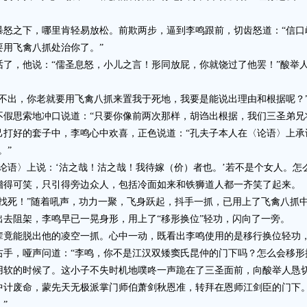
之下，哪里肯轻易放松。前欺两步，逼到李鸣跟前，切齿怒道：“信口雌
要用飞禽八抓处治你了。”
，他说：“儒圣息怒，小儿之言！形同放屁，你就饶过了他罢！”酸举人
出，你老就要用飞禽八抓来置我于死地，我要是能说出理由和根据呢？
思索地冲口说道：“只要你像前两次那样，胡诌出根据，我们三圣弟兄
好的套子中，李鸣心中欢喜，正色说道：“孔夫子本人在〈论语〉上承
。”
语〉上说：‘沽之哉！沽之哉！我待嫁（价）者也。’若不是个女人。怎么
得可笑，只引得旁边众人，包括冷面如来和铁狮道人都一齐笑了起来。
死！”随着吼声，功力一聚，飞身跃起，抖手一抓，已用上了飞禽八抓中
去阻架，李鸣早已一晃身形，用上了“移形换位”轻功，闪向了一旁。
能脱出他的凌空一抓。心中一动，既看出李鸣使用的是移行换位轻功，
手，哑声问道：“李鸣，你不是江汉双矮窦氏昆仲的门下吗？怎么会移形
的时候了。这小子不失时机地噗咚一声跪在了三圣面前，向酸举人恳切
中计废命，蒙先天无极派掌门师伯萧剑秋恩准，转拜在恩师江剑臣的门下
”