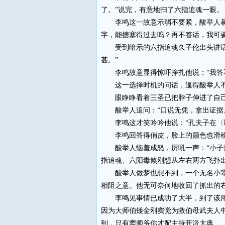
了。”说完，有意地扫了六指追魂一眼。
李鸣这一故意示弱不要紧，酸举人暴怒
字，能搪塞得过去呜？再不答话，我可
受到暗示的六指追魂久子伦出头讲话了
甚。”
李鸣故意显得惊吓挣扎他说：“我答不
这一选择时机的问话，逼得酸举人不假
眼睁睁看着三圣已把脖子伸进了自己打
酸举人追问：“口说无凭，拿出证据
李鸣这才笑吟吟他说：“孔夫子在〈论
李鸣回答得俏皮，脸上的颜色也滑稽
酸举人恼羞成怒，厉吼一声：“小子找
指追魂、六阳毒煞刚想从左右两方飞扑出
酸举人做梦也想不到，一个无名小辈竟
相阻之意。他无可奈何地收回了抓出的右
李鸣见事情已成功了大半，到了该用软
因为大师伯矮金刚窦觉为救伯母武夫人
到，只有窦师爷你才配主持开派大典……