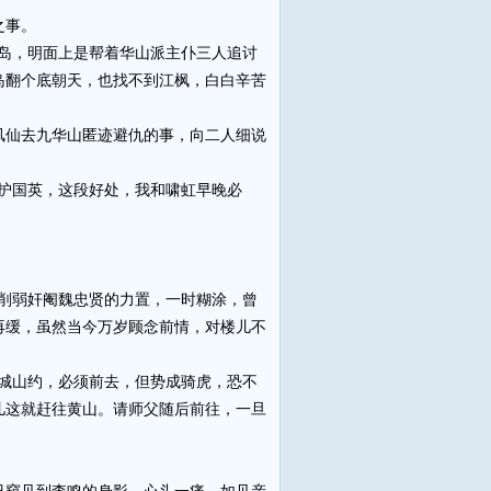
之事。
岛，明面上是帮着华山派主仆三人追讨
岛翻个底朝天，也找不到江枫，白白辛苦
仙去九华山匿迹避仇的事，向二人细说
护国英，这段好处，我和啸虹早晚必
削弱奸阉魏忠贤的力置，一时糊涂，曾
再缓，虽然当今万岁顾念前情，对楼儿不
城山约，必须前去，但势成骑虎，恐不
儿这就赶往黄山。请师父随后前往，一旦