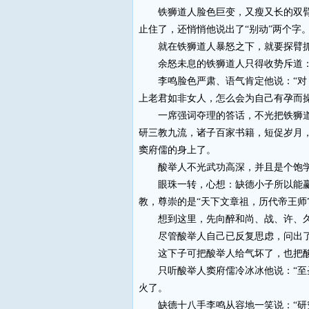
铁狮道人脸色巨变，又瘦又长的双臂陡
止住了，还悄悄他说出了“别动”两个字
就在铁狮道人暴怒之下，就要探臂抓
余怒未息的铁狮道人只得收势斥道：“
李鸣脸色严肃、语气肯定他说：“对，
上老君如非女人，怎么会为自己有孕而操
一席强词夺理的答话，不光把铁狮道人
研三教九流，诸子百家书籍，短促岁月
窦府儒的身上了。
酸举人不光武功高深，并且是个饱学的
眼珠一转，心想：缺德小子所以能赢了
教，尊崇的是“天下文章祖，历代帝王师
想到这里，先向醉和尚、战、许、久四
尽管酸举人自己已反复思虑，问出了这
这下子可把酸举人给气坏了，也把酸和
只听酸举人窦府儒冷冰冰他说：“至圣
火了。
缺德十八手李鸣从容地一笑说：“研究