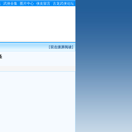
集
|
武侠全集
|
图片中心
|
侠友留言
|
古龙武侠论坛
|
【
双击滚屏阅读
】
圣