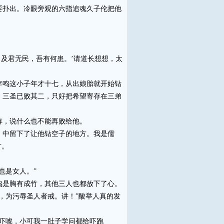
扑出。冷眼旁观的六指追魂久子伦把他
及君无民，吾有何患。’请道长想想，太
鸣这小子年才十七，从出娘胎就开始钻
，三圣已败其二，只好把希望寄存在三弟
，说什么也不能再败给他。
中留下了让他钻空子的地方。我是儒
方。
也是女人。”
是胸有成竹，其他三人也都放下了心。
为污辱圣人者戒。讲！”酸举人真的发
吓唬，小可我一肚子学问都给吓跑