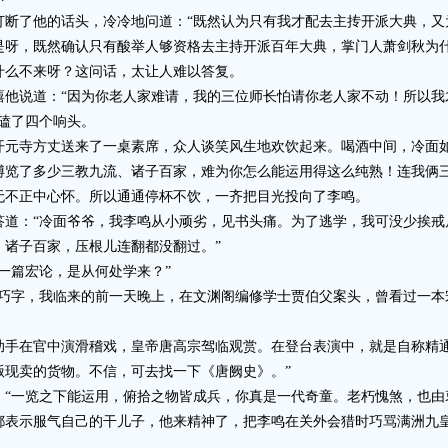
了他的话头，冷冷地问道：“既然认为只有我才配去主抟开派大典，又
，既然确认只有酸举人够资格去主持开派百年大典，掌门人萧剑秋为什
什么不来呀？这问话，太让人难以答复。
说道：“因为你老人家难请，我的三位师长怕请你老人家不动！所以我
磕了四个响头。
寺方丈送来了一桌素席，众人谈笑风生地欢饮起来。喝酒中间，冷面如
博览了多少三教九流、诸子百家，难为你怎么能运用得这么纯熟！连我俩三
不正中心怀。所以通通停杯不饮，一齐把目光投向了李鸣。
：“冷面爷爷，我李鸣从小顽劣，见书头痛。为了逃学，我可没少挨戒
、诸子百家，压根儿连翻都没翻过。”
篇宏论，是从何处学来？”
字，我临来的前一天晚上，在文渊阁编修学士贾伯父案头，曾看过一本
在官中演滑稽戏，皇帝唐高宗驾临观赏。在登台表演中，就是自称精通
贩现卖的货物。不信，可去找一下《唐阙史》。”
一览之下能运用，俯拾之物皆成兵，你真是一代奇童。老朽愧煞，也由
示服气自己的干儿子，他来精神了，把李鸣在关外会猎时巧骂满洲九皇