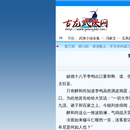
导航：
武侠小说全集
>>
冯家文
>>
五凤
第三部 第13回 讲演教义，开元寺内戏
缺德十八手李鸣出口要和释、道、儒
太狂妄。
只有醉和尚知道李鸣虽然调皮捣蛋，
口。为此他首先哈哈大笑说：“一切大
九流、诸子和百家之上。今能列坐得闻
醉和尚这么一推波助澜，气得战天雷
冷面如来穆斗仁哑然一笑，连客套话也
牟尼是何如人也？”