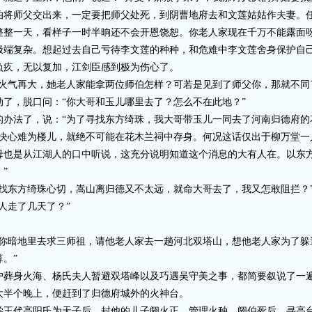
伯将师父交出来，一定要把师父处死，到阴曹地府去和文莲姑姑作夫妻。
整整一天，看样子一时半晌还不会开恩饶恕。你老人家现在千万不能露面呀
复杂。想起过去自己亏待李文莲的种种，和危难中李文莲舍身保护自己
负疚，无以复加，江剑臣感到极为伤心了。
气再大，她老人家能拿两位师伯怎样？可若是见到了师父你，那就不同
，脱口问：“你大哥和玉儿哪里去了？怎么不在此地？”
法了，说：“为了寻找东方绮珠，我大哥带玉儿一同去了河南归德府的
心难为楼儿，就绝不可能在花木兰祠中存身。何况这话仅出于柳万堂一
母也是从江湖人的口中听说，这充分说明知道这个消息的大有人在。以东
”
东方绮珠心切，嵩山离归德又不太远，就命大哥去了，我又怎敢阻拦？
走了几天了？”
暗地里去求三师祖，请他老人家去一趟河北双塔山，想他老人家为了躲
。”
身火海、杨氏夫人暂避双塔峰以及巧遇吴守美之事，都简要叙说了一遍
大半个晚上，便赶到了归德府城外的火神台。
代高阳氏为天子后，封他的儿子阏火正，管理火种。阏伯死后，寻高台