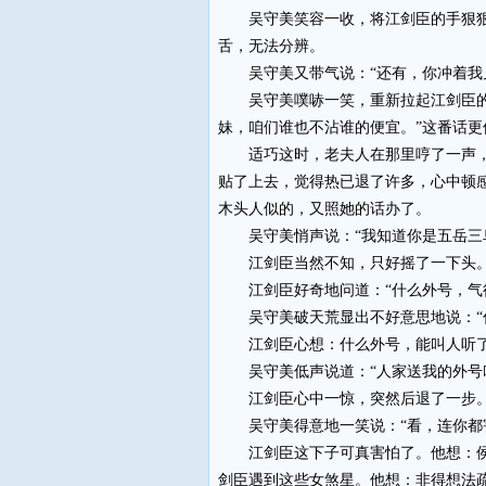
吴守美笑容一收，将江剑臣的手狠狠一
舌，无法分辨。
吴守美又带气说：“还有，你冲着我兄
吴守美噗哧一笑，重新拉起江剑臣的手
妹，咱们谁也不沾谁的便宜。”这番话
适巧这时，老夫人在那里哼了一声，江
贴了上去，觉得热已退了许多，心中顿
木头人似的，又照她的话办了。
吴守美悄声说：“我知道你是五岳三鸟
江剑臣当然不知，只好摇了一下头。吴
江剑臣好奇地问道：“什么外号，气得
吴守美破天荒显出不好意思地说：“你
江剑臣心想：什么外号，能叫人听了
吴守美低声说道：“人家送我的外号
江剑臣心中一惊，突然后退了一步
吴守美得意地一笑说：“看，连你都害
江剑臣这下子可真害怕了。他想：侯国
剑臣遇到这些女煞星。他想：非得想法