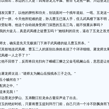
猜出，东边的三人是：四海游龙尤半瓢、瞽目飞龙焦一鹏、川边墨龙沙
沉重了。以他的脾性和功夫，别说面对一个残年道姑、一吼、五龙这一
敢于一拼。今天他所犯难的是，孙儿曹玉已落人手，侄儿武凤楼下落不明
蒙受耻辱。他这个自幼就身受师门深恩的五岳三鸟，能不慎重从事吗？
的大徒儿，真是武凤楼之徒曹玉吗？”她锐利的目光，逼在了五龙之首
太，确实是先天无极派门下弟子武凤楼的徒儿曹玉所杀。”
烦地连武凤楼、曹玉二人的派别出身姓名说了个详详细细。屠龙师太果
凤楼一人之手了？”
不回答了，反而将目光扫向了峨嵋三狮之父金毛吼阚山岳，意思是让他
龙师太说：“请师太为阚山岳报残杀三子之仇。”
小贼何在？”
配房之中。”
提来见我！”
边墨龙沙梦山、五弟翻江狂龙余占鳌应声走了出去。
的绝好时机，只要将曹玉提到拜厅门前，自己只消一个冷不防飘身而下