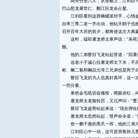
两旁分坐六人，从形貌上，江剑臣可以
巴山怒龙屠世仁、翻江狂龙余占鳌。
江剑臣看到这群峨嵋派对手，心情越发
自率三尊二老一齐出动，他钻天鹞子也
召开百年大庆的前夕，都将使这次大典
这时，猛听屠龙师太寒声说：“杀死我
颤。
他的二弟瞽目飞龙站起答道：“回禀师
这老小子诚心拉屠龙师太下水，不厌其
彬、阚二魁和阚品元等三兄弟也是死于武
瞽目飞龙的为人也真奸真环，这一次他
一些分量。
果然金毛吼切齿痛恨，两眼赤红，向屠
屠龙师太老脸转厉，又沉声问：“曹玉
瞽目飞龙趁势站起来说：“现在押在
屠龙师太忽然站起，恨声命令道：“
焦一鹏干瘦的黑爪一挥，他的三弟川
江剑臣心中一动，这可是营救孙儿曹玉