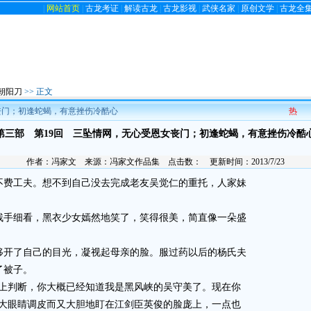
|
网站首页
|
古龙考证
|
解读古龙
|
古龙影视
|
武侠名家
|
原创文学
|
古龙全
朝阳刀
>> 正文
丧门；初逢蛇蝎，有意挫伤冷酷心
热
第三部 第19回 三坠情网，无心受恩女丧门；初逢蛇蝎，有意挫伤冷酷
作者：
冯家文
来源：
冯家文作品集
点击数：
更新时间：2013/7/23
费工夫。想不到自己没去完成老友吴觉仁的重托，人家妹
手细看，黑衣少女嫣然地笑了，笑得很美，简直像一朵盛
开了自己的目光，凝视起母亲的脸。服过药以后的杨氏夫
了被子。
判断，你大概已经知道我是黑风峡的吴守美了。现在你
的大眼睛调皮而又大胆地盯在江剑臣英俊的脸庞上，一点也