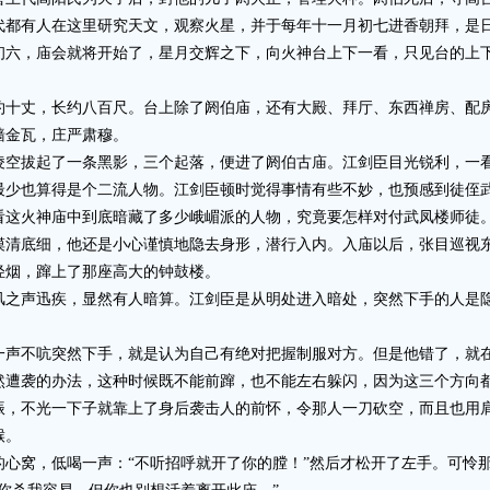
代都有人在这里研究天文，观察火星，并于每年十一月初七进香朝拜，是
，庙会就将开始了，星月交辉之下，向火神台上下一看，只见台的上下
丈，长约八百尺。台上除了阏伯庙，还有大殿、拜厅、东西禅房、配房
墙金瓦，庄严肃穆。
拔起了一条黑影，三个起落，便进了阏伯古庙。江剑臣目光锐利，一看
最少也算得是个二流人物。江剑臣顿时觉得事情有些不妙，也预感到徒侄
火神庙中到底暗藏了多少峨嵋派的人物，究竟要怎样对付武凤楼师徒。
摸清底细，他还是小心谨慎地隐去身形，潜行入内。入庙以后，张目巡视
轻烟，蹿上了那座高大的钟鼓楼。
声迅疾，显然有人暗算。江剑臣是从明处进入暗处，突然下手的人是隐
不吭突然下手，就是认为自己有绝对把握制服对方。但是他错了，就在
然遭袭的办法，这种时候既不能前蹿，也不能左右躲闪，因为这三个方向
不光一下子就靠上了身后袭击人的前怀，令那人一刀砍空，而且也用肩
喉。
窝，低喝一声：“不听招呼就开了你的膛！”然后才松开了左手。可怜那