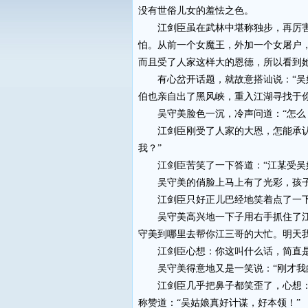
没有世俗儿女的羞怯之色。
江剑臣虽在武林中堪称独步，再厉害
怕。从前一个女魔王，外加一个女屠户
而且受了人家这样大的恩德，所以看到
有心岔开话题，就故意搭讪说：“吴姑
伯也亲自出了黑风峡，重入江湖寻找于
吴守美脸色一沉，冷声问道：“怎么，
江剑臣刚受了人家的大恩，怎能承认想
我？”
江剑臣苦笑了一下答道：“江某受吴姑
吴守美的俏脸上马上有了光彩，孩子气
江剑臣只好正儿巴经地笑着点了一下
吴守美高兴地一下子用右手抓住了江剑
守美到哪里去帮你江三哥的大忙。明天
江剑臣心想：你这叫什么话，简直是
吴守美得意地又是一笑说：“刚才我的
江剑臣几乎把鼻子都笑歪了，心想：一
称赞道：“吴姑娘真好计谋，好本领！”