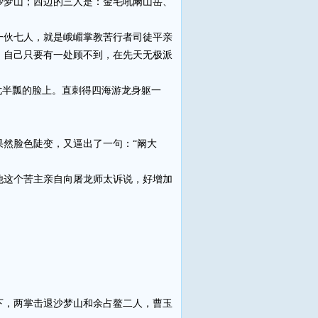
梦山；西边的三人是：金毛吼阚山岳、
伙七人，就是峨嵋掌教苦行者司徒平亲
，自己只要有一处顾不到，在先天无极派
尤半瓢的脸上。直刺得四海游龙身躯一
然脸色陡变，又逼出了一句：“阚大
这个苦主亲自向屠龙师太诉说，好增加
，两掌击退沙梦山和余占鳌二人，曹玉