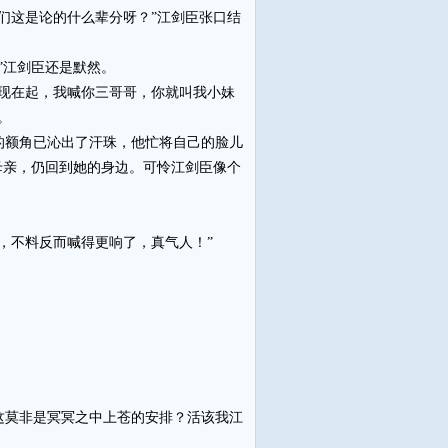
这是论的什么辈分呀？”江剑臣张口结
”江剑臣还是默然。
现在起，我喊你三哥哥，你就叫我小妹
。
额角已沁出了汗珠，他忙将自己的脸儿
母亲，仍回到她的身边。可怜江剑臣像个
，不料反而喊得更响了，真气人！”
莫非是冥冥之中上苍的安排？活该我江