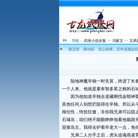
导航：
武侠小说全集
>>
冯家文
>>
五凤
第五部 第06回 无心拼搏，百年道观起
陆地神魔辛独一时失算，跨进了长春
一个人来。他就是素有智多星之称的石
因为他知道辛独去道藏阁找金睛神鹫
其他任何人别想拦阻得住辛独。所以从
拗任性，恃技狂傲，非你我兄弟可以阻
石城岛，咱们绝不能眼睁睁地看他栽跟
迎接岛主。我得去护着辛老大一点，免得
兄弟二人分手之后，虎头追魂燕凌霄