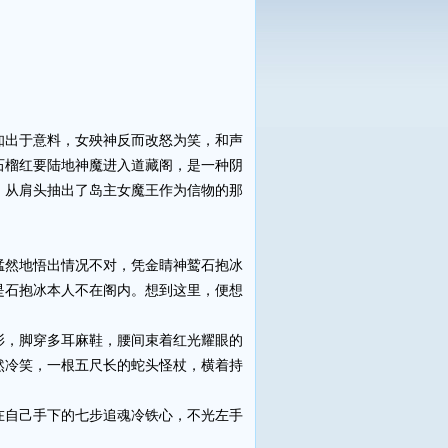
出于意料，女殃神反而改怒为笑，和声
石榴红要陆地神魔进入道藏阁，是一种阴
，从肩头抽出了岛主女魔王作为信物的那
然地悟出情况不对，凭金睛神鹫石抱冰
是石抱冰本人不在阁内。想到这里，便想
，脚穿多耳麻鞋，腰间束着红光耀眼的
然冷笑，一根五尺长的蛇头怪杖，横着持
自己手下的七步追魂冷铁心，不光左手