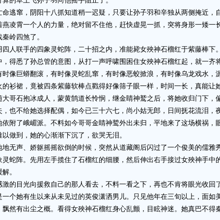
算的草上飞孙子羽向他摇手阻止了。
逃窜，阴阳十八抓知道稍一迟疑，只要让孙子羽和辛独从两侧掩近，自
着燕凌霄一个人的力量，绝对留不住他，赶快虚晃一抓，突将身形一矮一长
战秦岭四煞了。
四人联手的四象灵蛇阵，二十招之内，准能毙女殃神石榴红于紫藤棒下
得悉了孙总管的意图，从打一声呼啸围困住女殃神石榴红起，就一齐将
有时像巨蟒翻滚，有时像灵蛇乱窜，有时像恶蛟掀浪，有时像乌龙戏水，
衫裙，竟被四条紫藤软棒点戳得好像筛子眼一样，时间一长，真能让
哥石抱冰成人，蒙黄鹄道长怜悯，继金睛神鹫之后，将她收归门下，偏
失，也不给她选择配偶，如今已三十六七，尚小姑无郎，日间抚花流泪，
地依附了峨嵋派。不料如今哥哥金睛神鹫外出未归，平地来了这场横祸，
难以做到，她的心渐渐下沉了，欲哭无泪。
无声、娇躯摇摇欲倒的时候，突然从道藏阁后闪过了一个俊美的儒雅秀
象灵蛇阵。先用左手揽住了石榴红的细腰，然后伸出右手接过女殃神手中
缓解。
激的目光向援救自己的那人看去，不料一看之下，再也不肯将眼光收回
个她有生以来从未见过的英俊潇洒男儿。只见他年在三旬以上，面如美
，飘然有出尘之概。看得女殃神石榴红身心乱颤，目眩神迷。她真巴不得