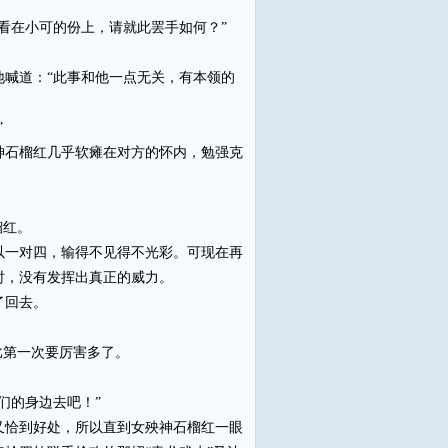
看在小可的份上，请就此罢手如何？”
喊道：“此事和他一点无关，有本领的
”
石榴红几乎软瘫在对方的怀内，勉强克
榴红。
一对四，输得不见得不光彩。可现在再
时，没有发挥出真正的威力。
了回去。
比第一次要厉害多了。
们的身边去吧！”
恰到好处，所以直到女殃神石榴红一眼