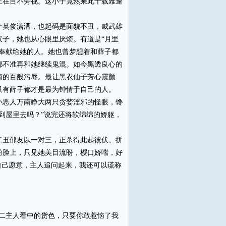
正在目不旁视。这小子竟然乘此千载难逢
英俊潇洒，也起码是面貌不丑，威武雄
子，她也从心眼里厌烦。有道是“月里
奉献给她的人。她也曾梦想着和薛子都
都不准再和她继续鬼混。如今黑透良心的
南的百般污辱。最让黑衣仙子芳心震颤
只有薛子都才是最为钟情于自己的人。
恶人万南睁大两只贪婪淫邪的怪眼，馋
到屋里去吗？”说完还将软绵绵的娇躯，
丑邵友以一对三，正杀得此起彼伏、拼
粉脸上，只见她美目流盼，樱口娇喘，好
自己愿意，主人追问起来，我还可以谎称
二主人看中的货色，只要你敢惹恼了我