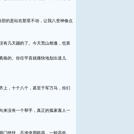
邵的是站在那里不动，让我八变神偷点
没有几天蹦的了。今天荒山相逢，也算
真格的。你任平吾就痛快地划出道儿
齐上，十个八个，甚至千军万马，你们
向来没有一个帮手，真正的孤家寡人一
师门绝技，不准使用暗器，一较高低。