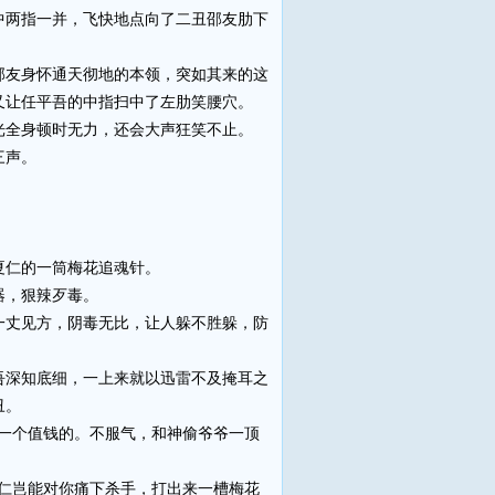
两指一并，飞快地点向了二丑邵友肋下
友身怀通天彻地的本领，突如其来的这
又让任平吾的中指扫中了左肋笑腰穴。
全身顿时无力，还会大声狂笑不止。
三声。
。
夏仁的一筒梅花追魂针。
器，狠辣歹毒。
丈见方，阴毒无比，让人躲不胜躲，防
深知底细，一上来就以迅雷不及掩耳之
丑。
一个值钱的。不服气，和神偷爷爷一顶
仁岂能对你痛下杀手，打出来一槽梅花