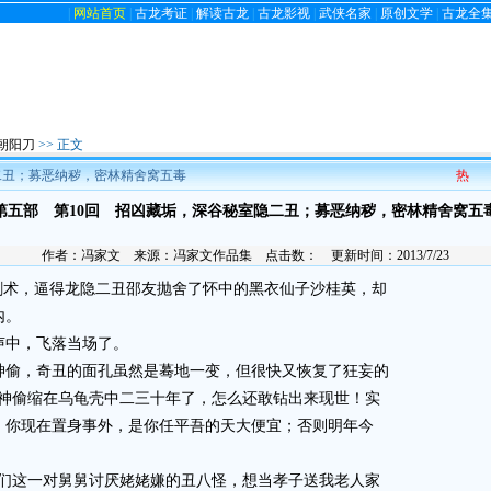
|
网站首页
|
古龙考证
|
解读古龙
|
古龙影视
|
武侠名家
|
原创文学
|
古龙全
朝阳刀
>> 正文
二丑；募恶纳秽，密林精舍窝五毒
热
第五部 第10回 招凶藏垢，深谷秘室隐二丑；募恶纳秽，密林精舍窝五
作者：
冯家文
来源：
冯家文作品集
点击数：
更新时间：2013/7/23
术，逼得龙隐二丑邵友抛舍了怀中的黑衣仙子沙桂英，却
内。
中，飞落当场了。
偷，奇丑的面孔虽然是蓦地一变，但很快又恢复了狂妄的
变神偷缩在乌龟壳中二三十年了，怎么还敢钻出来现世！实
。你现在置身事外，是你任平吾的天大便宜；否则明年今
这一对舅舅讨厌姥姥嫌的丑八怪，想当孝子送我老人家