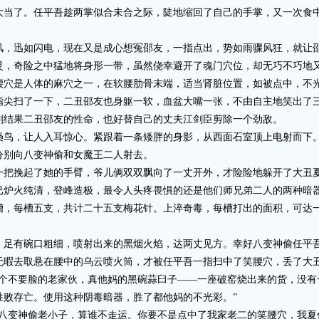
了。任平吾趁两掌似合未合之际，陡地缩回了自己的手掌，又一次食中
迅如闪电，现在又是成心想冤邵友，一指点出，势如雨骤风狂，就让邵
灵，奇险之中猛地将身形一带，虽然侥幸避开了魂门穴位，却无巧不巧地
是人体的麻穴之一，在软腰肋骨末端，适当肾脏位置，如被点中，不光
尖扫了一下，二丑邵友也身躯一软，血盆大嘴一张，不由自主地笑出了
结果二丑邵友的性命，也好替自己的丈夫江剑臣剪除一个劲敌。
鸟，让人入耳惊心。紧跟着一条矮胖的身影，从西面石室顶上电射而下
别向八变神偷和女魔王二人射去。
挽起了她的手臂，爷儿俩双双飘向了一丈开外，才险险地躲开了大丑
火纯清，登峰造极，最令人头疼畏惧的还是他们师兄弟二人的两种暗
每槽五支，共计二十五支梅花针。上淬奇毒，每槽打出的面积，可达一
有碗口粗细，喷射出来的黑烟火焰，达两丈见方。幸好八变神偷任平吾
无暇去取悬在腰中的乌云喷火筒，才被任平吾一指扫中了笑腰穴，丢了大
不要脸的老家伙，真他妈的黑碗蒜臼子——一座破窑烧出来的货，没有
胜败存亡。使用这种阴毒暗器，胜了都他妈的不光彩。”
变神偷老小子，算谁不走运。你要不是点中了我家老二的笑腰穴，我夏