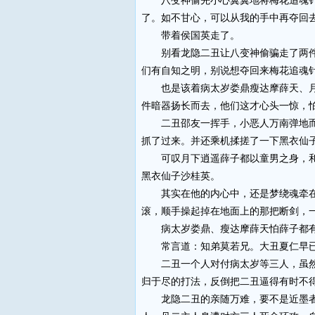
八变神偷先小心翼翼地将梅花追魂针筒
了。如不甘心，可以从我的手中再夺回
带着侯国英走了。
别看龙隐二丑让八变神偷骗走了两件护
们有自知之明，别说想夺回来梅花追魂
也是该着病太岁娄鼎瘦达摩薛天、月下
件暗器扬长而去，他们这才心头一惊，
二丑邵友一挥手，小恶人万南弹地而起
抓了过来。并还乘机揉搓了一下黑衣仙
可叹月下逍遥薛子都以童男之身，和黑
黑衣仙子沙桂英。
其实在他的内心中，还是梦绕魂牵在黑
滚，顺手操起掉在地面上的那把断剑，一
病太岁娄鼎、瘦达摩薛天怕薛子都有
常言道：知弟莫若兄。大丑夏仁早已看
二丑一个人对付病太岁等三人，虽然绝
归于尽的打法，反倒把二丑逼得有时不
龙隐二丑的亲随万难，要不是近墨者黑