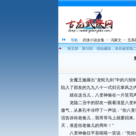
导航：
武侠小说全集
>>
冯家文
>>
五凤
第五部 第10回 招凶藏垢，深谷秘室隐
女魔王施展出“龙蛇九剑”中的六招剑
陷入了邵友的九九八十一式归元掌风之
就在这当儿，八变神偷在一片笑骂声
龙隐二丑中的邵友一眼看清是八变神
傲气，从鼻孔中冷哼了一声说：“你八
话告诉你老偷儿，我哥哥马上就要回来
天，准是你老偷儿的周年！”
八变神偷任平吾嘻嘻一笑说：“凭你们