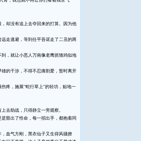
入骨，我也就不再让你们看着我生气
，却没有追上去夺回来的打算。因为他
远走逃避，等到任平吾诓走了二丑的两
到，就让小恶人万南像老鹰抓雏鸡似地
雄的干涉，不得不忍痛割爱，暂时离开
疼，施展“蛇行草上”的轻功，贴地一
上去助战，只得静立一旁观察。
是豁出了性命，每一招出手，都抱着同
，血气方刚，黑衣仙子又生得风骚撩