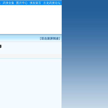
集
|
武侠全集
|
图片中心
|
侠友留言
|
古龙武侠论坛
|
【
双击滚屏阅读
】
毒