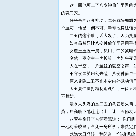
这一回他可上了八变神偷任平吾的大当
的魂门穴。
任平吾的八变神功，本来就快如飘风，
个血霉，他是非倒不可。幸亏他身法轻
二丑的这个脸可丢大发了。因为笑腰穴
如今虽然只让八变神偷任平吾用手指
女魔王玉腕一展，想用手中的紫电剑
突然，夜空中一声长笑，声如午夜枭
人在半空，一片丝丝的破空之声，分
不容侯国英用剑去磕，八变神偷早一把
原来龙隐二丑不光本身内外武功俱已炉
大丑夏仁擅打梅花追魂针，一筒五槽，
不胜防。
最令人头疼的是二丑的乌云喷火筒，足
势，居高临下地连连出击，让二丑邵友
八变神偷任平吾笑着骂道：“你们两个
一地对着较量，各凭一身所学，来决定
龙隐大丑怪眼一翻怒道：“谁碰见你八