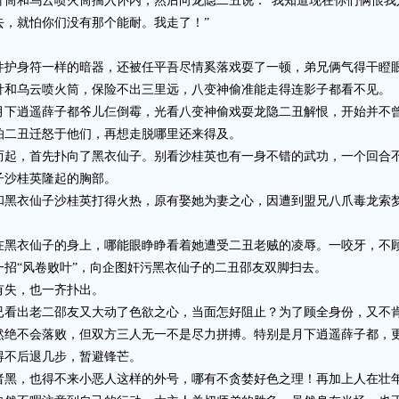
和乌云喷火筒揣入怀内，然后向龙隐二丑说：“我知道现在你们俩恨我
去，就怕你们没有那个能耐。我走了！”
身符一样的暗器，还被任平吾尽情奚落戏耍了一顿，弟兄俩气得干瞪眼
针和乌云喷火筒，保险不出三里远，八变神偷准能走得连影子都看不见。
逍遥薛子都爷儿仨倒霉，光看八变神偷戏耍龙隐二丑解恨，开始并不曾
怕二丑迁怒于他们，再想走脱哪里还来得及。
，首先扑向了黑衣仙子。别看沙桂英也有一身不错的武功，一个回合不
子沙桂英隆起的胸部。
衣仙子沙桂英打得火热，原有娶她为妻之心，因遭到盟兄八爪毒龙索梦
衣仙子的身上，哪能眼睁睁看着她遭受二丑老贼的凌辱。一咬牙，不顾伤
招“风卷败叶”，向企图奸污黑衣仙子的二丑邵友双脚扫去。
失，也一齐扑出。
出老二邵友又大动了色欲之心，当面怎好阻止？为了顾全身份，又不肯
不会落败，但双方三人无一不是尽力拼搏。特别是月下逍遥薛子都，更
得不后退几步，暂避锋芒。
，也得不来小恶人这样的外号，哪有不贪婪好色之理！再加上人在壮年