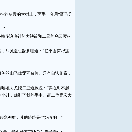
挂豹皮囊的大树上，两手一分用“野马分
！”
梅花追魂针的大铁筒和二丑的乌云喷火
，只见夏仁跺脚嚷道：“任平吾穷得连
肿的山马峰无可奈何。只有自认倒霉，
嘻地向龙隐二丑道歉说：“实在对不起
施小计，赚到了我的手中。请二位宽宏大
买烧鸡啃，其他统统是他妈假的！”