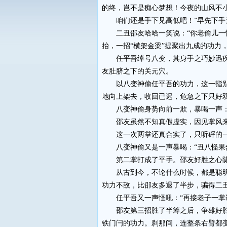
的终，岂不是痴心梦想！今夜的山风不
咱们还是手下见高低吧！”早先下手
二丑邵友哈哈一笑说：“你老偷儿一惯
抬，一招“横架金梁”提聚出九成的功力
任平吾绰号八变，其身手之巧妙迅疾可
友肚脐之下的关元穴。
以八变神偷任平吾的功力，这一指别说
地向上架去，收回已迟，危急之下只好
八变神偷身势向前一欺，暴喝一声：“
邵友虽然不知真假虚实，因见掌风来势
这一次两掌还真合实了，只听砰的一
八变神偷又是一声暴喝：“丑八怪果然
第二掌打成了平手。邵友好胜之心陡起
从古到今，不论什么时候，都是聪明人
功力不敌，比邵友多退了半步，骗得二
任平吾又一声怪吼：“再接老子一掌试
邵友第三招胜了半筹之后，争雄好胜之
铁门闩的功力。刹那间，连整条右臂都变