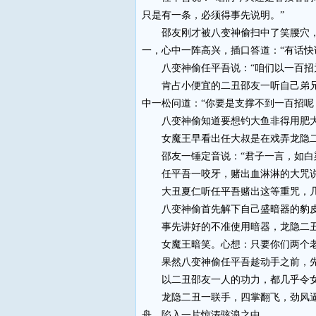
只是有一条，必须得事先说明。”
邵友刚才被八变神偷扫中了笑腰穴，当
一，心中一阵高兴，插口答道：“有话快
八变神偷任平吾说：“咱们以一百招为
肯占小便宜的二丑邵友一听自己弟兄二
中一松问道：“你要是支撑不到一百招呢
八变神偷知道要想钓大鱼非得用肥大的
女魔王早看出任大叔是在戏弄龙隐二丑
邵友一锤定音说：“君子一言，如白染
任平吾一咬牙，赌出血淋淋的大咒说：
大丑夏仁听任平吾赌出这等重咒，几乎
八变神偷首先解下自己盛暗器的豹皮囊
事先讲好的不准使用暗器，龙隐二丑
女魔王暗笑。心想：只要你们两个老
果然八变神偷任平吾趁动手之前，先
以二丑邵友一人的功力，都几乎令女
龙隐二丑一联手，四掌翻飞，劲风逼人
舟，陷入一片惊涛骇浪之中。