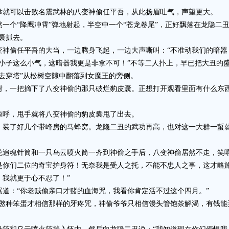
就可以击败名震武林的八变神偷任平吾，从此扬眉吐气，声望更大。
个“降鹰冲霄”弹地射起，半空中一个“苍龙卷尾”，正好飘落在龙隐二丑
囊抓去。
偷任平吾的大当，一边腾身飞起，一边大声嘶叫：“不准动我们的暗器
子这么小气，这暗器我更是非拿不可！”不等二人扑上，早已把大丑的盛
去穿塔”从松树空隙中翻落到女魔王的旁侧。
一把摘下了八变神偷的那只破烂豹皮囊。正想打开观看里面有什么东西
呼，甩手就将八变神偷的豹皮囊甩了出去。
了好几个带峰房的马蜂窝。龙隐二丑的武功再高，也对这一大群一蜇就
魂针筒和一只乌云喷火筒一齐到神偷之手后，八变神偷居然不走，笑嘻
是你们二位的奇宝护身符！无奈我是受人之托，不能不忠人之事，这才略
我就更于心不忍了！”
：“你老贼偷亲口才赌的血海咒，我看你肯定活不过这个四月。”
种笨蛋才相信那样的牙疼咒，神偷爷爷只相信馒头管饱茶解渴，有钱能