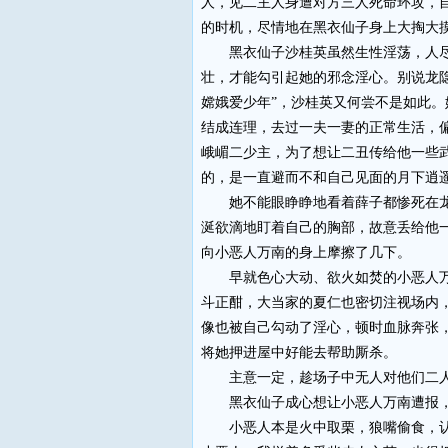
人，见二主人身遭对方三人死命环攻，
的时机，尽情地在黑衣仙子身上大掏大
黑衣仙子沙桂英虽然生性淫荡，人尽可
壮，才能勾引起她的邪念淫心。别说龙
嫦娥爱少年”，沙桂英又何尝不是如此
结成连理，去过一夫一妻的正常生活，
峨嵋二少主，为了想让二丑传给他一些
的，是一直避而不和自己见面的月下逍
她不能眼睁睁地看着薛子都惨死在龙隐
涎欲滴地盯着自己的胸部，故意丢给他
向小恶人万南的身上摩擦了几下。
早就色心大动、欲火如焚的小恶人万南
斗正酣，大当家的夏仁也密切注视场内
像也被自己勾动了淫心，顿时血脉奔张
将她押进屋中好能去帮助厮杀。
主意一定，趁场子中无人对他们二人
黑衣仙子成心想让小恶人万南遭报，任
小恶人本是火中取栗，狼嘴偷食，认为