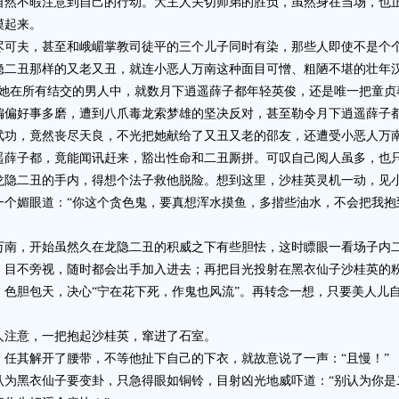
自然不暇注意到自己的行动。大主人关切师弟的胜负，虽然身在当场，也
摸起来。
夫，甚至和峨嵋掌教司徒平的三个儿子同时有染，那些人即使不是个个
隐二丑那样的又老又丑，就连小恶人万南这种面目可憎、粗陋不堪的壮年汉
。她在所有结交的男人中，就数月下逍遥薛子都年轻英俊，还是唯一把童贞
偏偏好事多磨，遭到八爪毒龙索梦雄的坚决反对，甚至勒令月下逍遥薛子
武功，竟然丧尽天良，不光把她献给了又丑又老的邵友，还遭受小恶人万
遥薛子都，竟能闻讯赶来，豁出性命和二丑厮拼。可叹自己阅人虽多，也
二丑的手内，得想个法子救他脱险。想到这里，沙桂英灵机一动，见小
一个媚眼道：“你这个贪色鬼，要真想浑水摸鱼，多揩些油水，不会把我抱
，开始虽然久在龙隐二丑的积威之下有些胆怯，这时瞟眼一看场子内二
，目不旁视，随时都会出手加入进去；再把目光投射在黑衣仙子沙桂英的
，色胆包天，决心“宁在花下死，作鬼也风流”。再转念一想，只要美人儿
注意，一把抱起沙桂英，窜进了石室。
其解开了腰带，不等他扯下自己的下衣，就故意说了一声：“且慢！”
黑衣仙子要变卦，只急得眼如铜铃，目射凶光地威吓道：“别认为你是