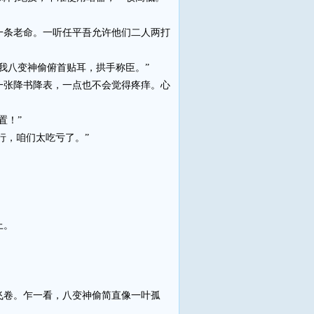
条老命。一听任平吾允许他们二人两打
我八变神偷俯首贴耳，拱手称臣。”
张降书降表，一点也不会觉得疼痒。心
置！”
行，咱们太吃亏了。”
上。
。
卷。乍一看，八变神偷简直像一叶孤