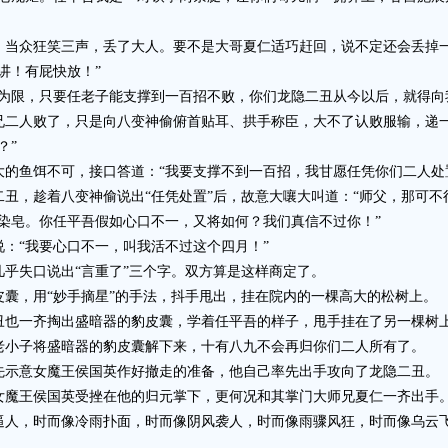
众狂笑三声，丢了大人。要不是大哥夏仁适巧赶回，说不定还会丢掉一
讲！有屁快放！”
限，只要任老子能支撑到一百招不败，你们龙隐二丑从今以后，就得向
人败了，只是向八变神偷俯首贴耳、拱手称臣，大不了认败服输，递一
？”
鱼饵不可，接口答道：“我要支撑不到一百招，我甘愿任凭你们二人处
，趁着八变神偷说出“任凭处置”后，故意大嚷大叫道：“师父，那可不
皂。你任平吾假如心口不一，又将如何？我们真信不过你！”
“我要心口不一，叫我活不过这个四月！”
失口说出“言重了”三个字。双方算是这样商定了。
，用“妙手摘星”的手法，抖手甩出，挂在院内的一棵高大的松树上。
也一齐掏出盛暗器的豹皮囊，学着任平吾的样子，甩手挂在了另一棵树
小子将盛暗器的豹皮囊解下来，十有八九不会再归你们二人所有了。
示意女魔王侯国英作好撤走的准备，他自己率先出手攻向了龙隐二丑。
魔王侯国英受挫在他的归元掌下，更何况和其掌门大师兄夏仁一齐出手
，时而像冷雨扑面，时而像阴风袭人，时而像雨骤风狂，时而像乌云飞