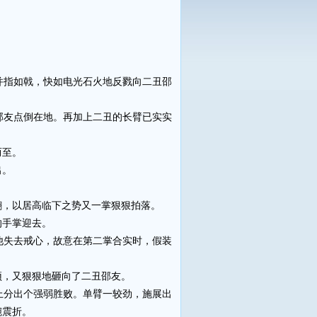
指如戟，快如电光石火地反戮向二丑邵
友点倒在地。再加上二丑的长臂已实实
而至。
出。
。
翻，以居高临下之势又一掌狠狠拍落。
的手掌迎去。
失去戒心，故意在第二掌合实时，假装
顶，又狠狠地砸向了二丑邵友。
分出个强弱胜败。单臂一较劲，施展出
腕震折。