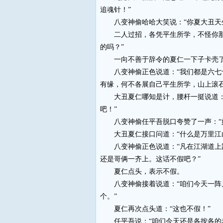
追魂针！”
八变神偷哈哈大笑说：“你夏大丑天
二人过招，各凭平生所学，不怪你那笨
的吗？”
一向不善于辞令的夏仁一下子卡壳
八变神偷正色说道：“我们都是六七十
有缘，何不各展自己平生所学，山上滚
大丑夏仁哪知是计，腰杆一挺说道：“
吧！”
八变神偷任平吾脱口夸赞了一声：“好
大丑夏仁接口问道：“什么是万里江
八变神偷正色说道：“凡在江湖道上跑
还是哥俩一齐上。这话不假吧？”
夏仁点头，表示不假。
八变神偷接着说道：“咱们今天一阵见
个。”
夏仁再次点头道：“这也不假！”
任平吾说：“咱们今天还是各按各的老