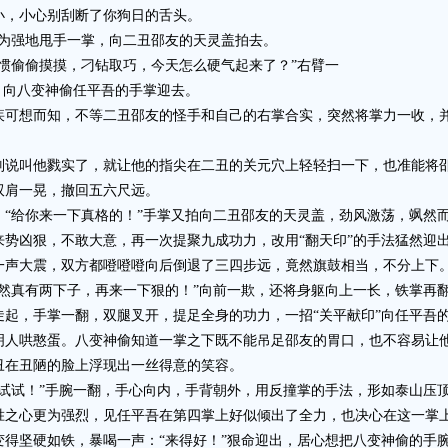
小，小心别刮断了你狗日的舌头。
为强地甩手一掌，向二丑邵友的天灵盖拍去。
偷偷摸摸，刁钻取巧，今天怎么硬气起来了？”右臂一
，向八变神偷任平吾的手掌迎去。
想而知，不等二丑邵友的怪手和自己的右掌合实，突然将掌力一收，并
叫他戮实了，就让他的指尖在二丑的关元穴上轻轻扫一下，也准能将邵
双肩一晃，撤回五六尺远。
给你来一下真格的！”手掌又拍向二丑邵友的天灵盖，劲风激荡，飒然
凶狠，不敢大意，再一次提聚九成功力，改用“翻天印”的手法猛然迎
声大震，双方都噔噔噔向后倒退了三四步远，竟然旗鼓相当，不分上下
真有两下子，再来一下狠的！”向前一欺，还将身躯向上一长，铁掌再
，手掌一翻，双腿叉开，提足全身的功力，一招“关平献印”向任平吾
哄憨蛋。八变神偷知道一掌之下既不能吊足邵友的胃口，也不容易让他
丑在丑陋的脸上浮现出一丝得意的笑容。
试！”手腕一翻，手心向内，手背朝外，用反撞掌的手法，形如泰山压
心更为强烈，见任平吾在第四掌上好似倾出了全力，也决心在这一掌上
得坚硬如铁，暴喝一声：“来得好！”狠命迎出，居心想把八变神偷的手