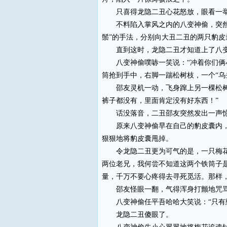
只喜得龙隐二丑心花怒放，眼看一举
不料陷入掌风之内的八变神偷，突然一
鬃”的手法，分别向大丑二丑的两只豹皮
直到这时，龙隐二丑才知道上了八变神
八变神偷噗哧一笑说：“冲着你们俩小
筒抢到手中，右脚一踹松树枝，一个“乌
邵友灵机一动，飞身蹿上另一棵松树，
裤子都没有，里面肯定没有好东西！”
话没落音，二丑邵友突然发出一声惊
原来八变神偷早在自己的豹皮囊内，装
狠狠地将豹皮囊甩掉。
令龙隐二丑更为可气的是，一只梅花追
两位老兄，我何尝不知道这两个铁筒子
量，千万不要心疼得去寻死觅活。那样，
邵友怪眼一翻，气得浑身打颤地咒骂道
八变神偷任平吾哈哈大笑说：“只有憨
龙隐二丑傻眼了。