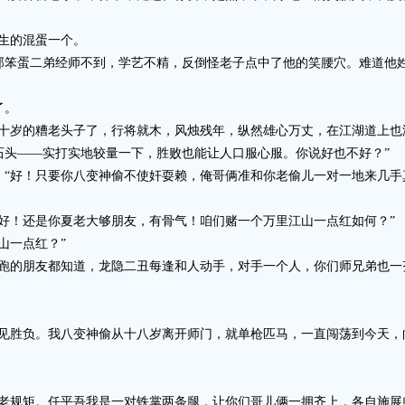
生的混蛋一个。
蛋二弟经师不到，学艺不精，反倒怪老子点中了他的笑腰穴。难道他姓
了。
岁的糟老头子了，行将就木，风烛残年，纵然雄心万丈，在江湖道上也
石头——实打实地较量一下，胜败也能让人口服心服。你说好也不好？”
好！只要你八变神偷不使奸耍赖，俺哥俩准和你老偷儿一对一地来几手
！还是你夏老大够朋友，有骨气！咱们赌一个万里江山一点红如何？”
山一点红？”
的朋友都知道，龙隐二丑每逢和人动手，对手一个人，你们师兄弟也一
胜负。我八变神偷从十八岁离开师门，就单枪匹马，一直闯荡到今天，
规矩。任平吾我是一对铁掌两条腿，让你们哥儿俩一拥齐上，各自施展