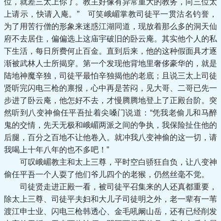
位，就差三太上你了。教主好像有异常重大的教务，向三位太
上请示，快请入庵。” 可笑峨嵋掌教司徒平一贯沽名钓誉，
为了用苦行僧的形象来迷惑江湖同道，现放着那么多的洞天仙
府不去居住，偏偏选上这庙宇破旧的卧云庵。其实他个人的私
下生活，每日所费何止百金。直到后来，他的这种假面具才逐
渐被武林人士所揭穿。第一个发现他背地里奢侈豪华的，就是
陆地神魔辛独，司徒平最怕辛独揭他的老底；且说三太上司徒
贤听完闪电三枪的禀报，心中再是苦闷，见大哥、二哥已先一
步进了卧云庵，他怎好不去，才慢腾腾地登上了正殿台阶。突
然听到八变神偷任平吾扯着尖嗓门说道：“凭我老偷儿和马醉
鬼的交情，先天无极和峨嵋两派之间的争执，我保险扯住他的
后腿，百分之百地不让他卷入。就冲我八变神偷的这一切，请
我喝上十年八年的也不多吧！”
可叹峨嵋教主和太上三尊，平时空白骄狂自负，让八变神
偷任平吾一个人耍了他们爷儿四个的老猴，仍然丝毫不觉。
司徒贤走进正殿一看，被司徒平召集来的人还真都重要，
除太上三尊、司徒平夫妇和大儿子司徒明之外，老一辈有一苇
渡江申士业、闪电三枪韩透心、金毛吼阚山岳，还有已经削发