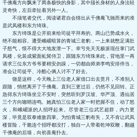
千佛庵方向飘来了两条极快的身影，其中颀长身材的人身法轻
灵奇快，左后牵扯着另外一人。
不须笔者交代，阅读诸君自会猜出从千佛庵飞驰而来的准
是武凤楼和东方绮珠。
东方绮珠是公开前来给司徒平拜寿的。两山已势成水火，
绝不能相容。遭受峨嵋暗算的青城三老豹，一上来就憋足满肚
子怒气，恨不得大大地发泄一下。幸亏先天无极派现任掌门武
凤楼，化装成紫面虬髯侍卫，跟随东方绮珠来此，背地里一再
请求三位东方爷爷要稍安勿躁，一切都由师弟李鸣安排停当，
准会让司徒平、冷酷心俩人讨不了好去。
饶是这样，今天晚上三位老人家借口出去赏月，不准别人
跟随，悄然离开了千佛庵。直到三更过后，仍然不见回转。正
急得东方绮珠坐立不安时，突然听到罗汉坡、华严顶、遇仙居
三个方向唿哨连鸣。她真怕三位老人家一时把握不住，动了怒
火，和峨嵋派的人招呼起来。尽管老三位武艺超群，内力更
深，毕竟是双拳难敌四掌。为怕青城三豹有失，又不肯让武凤
楼冒险，干脆连个招呼都没打，独自一人带着乾坤双鞭，翻越
千佛庵的后墙，向初喜庵扑去。