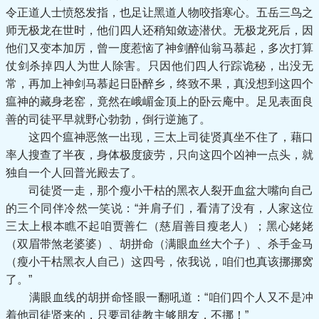
令正道人士愤怒发指，也足让黑道人物咬指寒心。五岳三鸟之
师无极龙在世时，他们四人还稍知敛迹潜伏。无极龙死后，因
他们又变本加厉，曾一度惹恼了神剑醉仙翁马慕起，多次打算
仗剑杀掉四人为世人除害。只因他们四人行踪诡秘，出没无
常，再加上神剑马慕起日卧醉乡，终致不果，真没想到这四个
瘟神的藏身老窑，竟然在峨嵋金顶上的卧云庵中。足见表面良
善的司徒平早就野心勃勃，倒行逆施了。
这四个瘟神恶煞一出现，三太上司徒贤真坐不住了，藉口
率人搜查了半夜，身体极度疲劳，只向这四个凶神一点头，就
独自一个人回普光殿去了。
司徒贤一走，那个瘦小干枯的黑衣人裂开血盆大嘴向自己
的三个同伴冷然一笑说：“并肩子们，看清了没有，人家这位
三太上根本瞧不起咱贾善仁（慈眉善目瘦老人）；黑心姥姥
（双眉带煞老婆婆）、胡拼命（满眼血丝大个子）、杀手金马
（瘦小干枯黑衣人自己）这四号，依我说，咱们也真该挪挪窝
了。”
满眼血线的胡拼命怪眼一翻吼道：“咱们四个人又不是冲
着他司徒贤来的，只要司徒教主够朋友，不挪！”