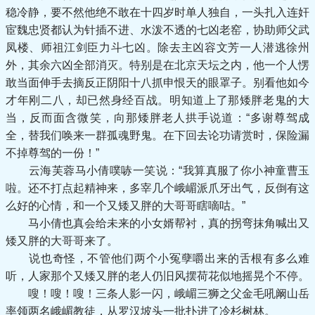
稳冷静，要不然他绝不敢在十四岁时单人独自，一头扎入连奸
宦魏忠贤都认为针插不进、水泼不透的七凶老窑，协助师父武
凤楼、师祖江剑臣力斗七凶。除去主凶容文芳一人潜逃徐州
外，其余六凶全部消灭。特别是在北京天坛之内，他一个人愣
敢当面伸手去摘反正阴阳十八抓申恨天的眼罩子。别看他如今
才年刚二八，却已然身经百战。明知道上了那矮胖老鬼的大
当，反而面含微笑，向那矮胖老人拱手说道：“多谢尊驾成
全，替我们唤来一群孤魂野鬼。在下回去论功请赏时，保险漏
不掉尊驾的一份！”
云海芙蓉马小倩噗哧一笑说：“我算真服了你小神童曹玉
啦。还不打点起精神来，多宰几个峨嵋派爪牙出气，反倒有这
么好的心情，和一个又矮又胖的大哥哥瞎嘀咕。”
马小倩也真会给未来的小女婿帮衬，真的拐弯抹角喊出又
矮又胖的大哥哥来了。
说也奇怪，不管他们两个小冤孽嚼出来的舌根有多么难
听，人家那个又矮又胖的老人仍旧风摆荷花似地摇晃个不停。
嗖！嗖！嗖！三条人影一闪，峨嵋三狮之父金毛吼阚山岳
率领两名峨嵋教徒，从罗汉坡头一批扑进了冷杉树林。