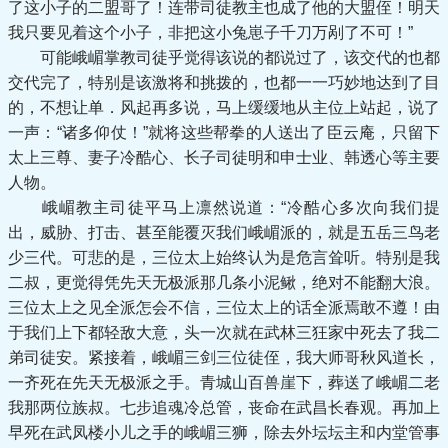
了这小子的二盟哥了！连带司徒教主也成了他的大盟侄！明天
我只要见着这个小子，非把这小兔崽子千刀万剐了不可！”
可能峨嵋掌教司徒乎觉得该说的都说过了，该交代的也都
交代完了，特别是该激将和挑拨的，也都一一巧妙地达到了目
的，不想让单．风起再多说，马上缓缓地从主位上站起，说了
一声：“诸多仰仗！”就将这些帮拳的人送出了臣云庵，只留下
太上三尊、妻子冷酷心、长子司徒明和申士业、韩透心等主要
人物。
峨嵋教主司徒平马上凛然说道：“冷酷心多次向我们提
出，威胁、打击、甚至能覆灭我们峨嵋派的，就是五岳三鸟老
少三代。可悲的是，三位太上始终认为是危言耸听。特别是我
二叔，更觉得凭先天无极派那几条小泥鳅，绝对不能翻大浪。
三位太上之见全派怎会不信，三位太上的话全派焉敢不遵！由
于我们上下都轻敌大意，头一次就在武林三狂家中死去了我二
弟司徒安。紧接着，峨嵋三剑三位徒侄，我大师哥秋风道长，
一齐死在先天无极派之手。青城山百兽崖下，葬送了峨嵋二老
我那两位族叔。七步追魂冷总管，丧命在武昌长春观。再加上
早死在武凤楼小儿之手的峨嵋三狮，除去外坛坛主和内堂管事