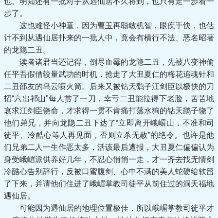
也。明知还有一批对手从遇仙居不久将到，也只有走一步看一
步了。
这也难怪小神童，因为曹玉再聪敏机智，眼疾手快，也估
计不到从遇仙居扑来的一批人中，竟会有横行不法、恶名昭著
的龙隐二丑。
读者诸君当还记得，倒尽血霉的龙隐二丑，先被八变神偷
任平吾假借较量武功的时机，抢走了大丑夏仁的梅花追魂针和
二丑邵友的乌云喷火筒。后来又被钻天鹞子江剑臣以极快的刀
招“六出祁山”每人赏了一刀，幸亏二丑能拉得下老脸，苦苦地
哀求江剑臣饶命，才求得一贯不肯痛打落水狗的钻天鹞子饶了
他们弟兄，并向龙隐二丑下达了“立即离开峨嵋山，不准和司
徒平、冷酷心等人再见面，否则立杀无赦”的绝令。也许是他
们兄弟二人一生作恶太多，活该最后遭报，大丑夏仁偏偏认为
身受峨嵋派供养好几年，不忍心悄悄一走，才一齐去找无情剑
冷酷心告别辞行，反被口蜜腹剑、心中不满的美人蛇硬给软留
了下来，并请他们住进了峨嵋掌教司徒平从前住过的洞天福地
遇仙居。
可能因为遇仙居的地理位置极佳，所以峨嵋掌教司徒平才