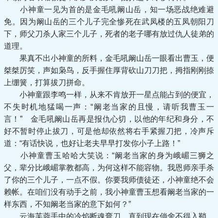
小神童一见为首的是金毛吼阚山岳，知一场恶战绝难避
免。因为阚山岳的三个儿子完全惨死在武凤楼的五凤朝阳刀
下，师父刀杀人家三个儿子，死者的老子哪有放过仇人徒弟的
道理。
果真不出小神童的所料，金毛吼阚山岳一眼看出曹玉，便
桀桀厉笑，声如枭鸟，反手握住厚背砍山刀刀把，拇指刚刚捺
上绷簧，打算拔刀拼命。
小神童跟李鸣一样，从来不肯放开一星点能占到的便宜，
不失时机地猛喝一声：“阚老当家的且慢，请听我曹玉一
言！” 金毛吼阚山岳再是报仇心切，以他的年纪和身分，不
好不暂时停止拔刀，可是他却依然将右手紧握刀把，冷声斥
道：“有话快说，也好让老夫早早打发你小子上路！”
小神童曹玉哈哈大笑说：“阚老当家的身为峨嵋三狮之
父，辈分比峨嵋掌教都高，为何这样不能容物。我恩师亲手杀
了你的三个儿子，一点不假。你要我师债徒还，小神童绝不会
赖帐。在咱们没有动手之前，我小神童曹玉想看阚老当家的一
样东西，不知阚老当家的意下如何？”
云海芙蓉手中的冷焰断魂弯刀，直到现在倘舍不得入鞘，