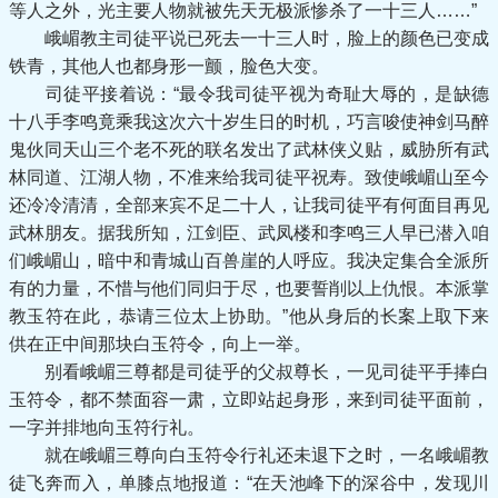
等人之外，光主要人物就被先天无极派惨杀了一十三人……”
峨嵋教主司徒平说已死去一十三人时，脸上的颜色已变成
铁青，其他人也都身形一颤，脸色大变。
司徒平接着说：“最令我司徒平视为奇耻大辱的，是缺德
十八手李鸣竟乘我这次六十岁生日的时机，巧言唆使神剑马醉
鬼伙同天山三个老不死的联名发出了武林侠义贴，威胁所有武
林同道、江湖人物，不准来给我司徒平祝寿。致使峨嵋山至今
还冷冷清清，全部来宾不足二十人，让我司徒平有何面目再见
武林朋友。据我所知，江剑臣、武凤楼和李鸣三人早已潜入咱
们峨嵋山，暗中和青城山百兽崖的人呼应。我决定集合全派所
有的力量，不惜与他们同归于尽，也要誓削以上仇恨。本派掌
教玉符在此，恭请三位太上协助。”他从身后的长案上取下来
供在正中间那块白玉符令，向上一举。
别看峨嵋三尊都是司徒乎的父叔尊长，一见司徒平手捧白
玉符令，都不禁面容一肃，立即站起身形，来到司徒平面前，
一字并排地向玉符行礼。
就在峨嵋三尊向白玉符令行礼还未退下之时，一名峨嵋教
徒飞奔而入，单膝点地报道：“在天池峰下的深谷中，发现川