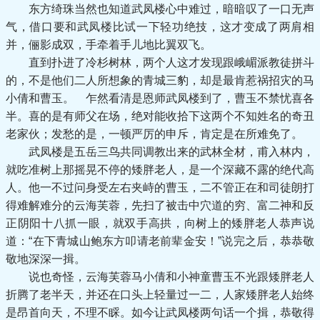
东方绮珠当然也知道武凤楼心中难过，暗暗叹了一口无声
气，借口要和武凤楼比试一下轻功绝技，这才变成了两肩相
并，俪影成双，手牵着手儿地比翼双飞。
直到扑进了冷杉树林，两个人这才发现跟峨嵋派教徒拼斗
的，不是他们二人所想象的青城三豹，却是最肯惹祸招灾的马
小倩和曹玉。 乍然看清是恩师武凤楼到了，曹玉不禁忧喜各
半。喜的是有师父在场，绝对能收拾下这两个不知姓名的奇丑
老家伙；发愁的是，一顿严厉的申斥，肯定是在所难免了。
武凤楼是五岳三鸟共同调教出来的武林全材，甫入林内，
就吃准树上那摇晃不停的矮胖老人，是一个深藏不露的绝代高
人。他一不过问身受左右夹峙的曹玉，二不管正在和司徒朗打
得难解难分的云海芙蓉，先扫了被击中穴道的穷、富二神和反
正阴阳十八抓一眼，就双手高拱，向树上的矮胖老人恭声说
道：“在下青城山鲍东方叩请老前辈金安！”说完之后，恭恭敬
敬地深深一揖。
说也奇怪，云海芙蓉马小倩和小神童曹玉不光跟矮胖老人
折腾了老半天，并还在口头上轻量过一二，人家矮胖老人始终
是昂首向天，不理不睬。如今让武凤楼两句话一个揖，恭敬得