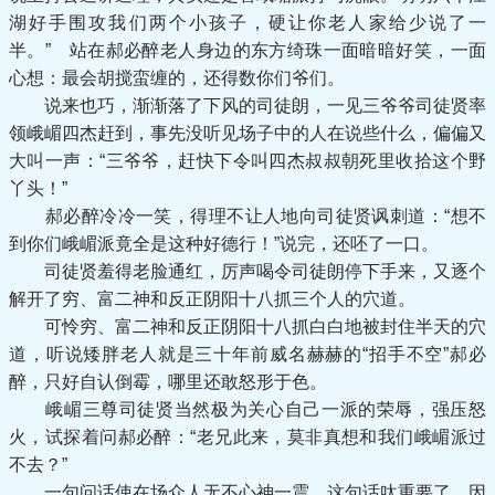
湖好手围攻我们两个小孩子，硬让你老人家给少说了一
半。” 站在郝必醉老人身边的东方绮珠一面暗暗好笑，一面
心想：最会胡搅蛮缠的，还得数你们爷们。
说来也巧，渐渐落了下风的司徒朗，一见三爷爷司徒贤率
领峨嵋四杰赶到，事先没听见场子中的人在说些什么，偏偏又
大叫一声：“三爷爷，赶快下令叫四杰叔叔朝死里收拾这个野
丫头！”
郝必醉冷冷一笑，得理不让人地向司徒贤讽刺道：“想不
到你们峨嵋派竟全是这种好德行！”说完，还呸了一口。
司徒贤羞得老脸通红，厉声喝令司徒朗停下手来，又逐个
解开了穷、富二神和反正阴阳十八抓三个人的穴道。
可怜穷、富二神和反正阴阳十八抓白白地被封住半天的穴
道，听说矮胖老人就是三十年前威名赫赫的“招手不空”郝必
醉，只好自认倒霉，哪里还敢怒形于色。
峨嵋三尊司徒贤当然极为关心自己一派的荣辱，强压怒
火，试探着问郝必醉：“老兄此来，莫非真想和我们峨嵋派过
不去？”
一句问话使在场众人无不心神一震。这句话呔重要了，因