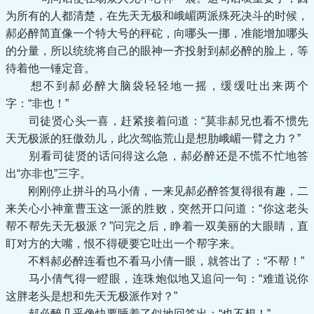
为所有的人都清楚，在先天无极和峨嵋两派殊死决斗的时候，
郝必醉简直像一个特大号的秤砣，向哪头一挪，准能增加哪头
的分量，所以统统将自己的眼神一齐投射到郝必醉的脸上，等
待着他一锤定音。
想不到郝必醉大脑袋轻轻地一摇，缓缓吐出来两个
字：“非也！”
司徒贤心头一喜，赶紧接着问道：“莫非郝兄也看不惯先
天无极派的狂傲劲儿，此次驾临荒山是想肋峨嵋一臂之力？”
别看司徒贤的话问得这么急，郝必醉还是不慌不忙地答
出“亦非也”三字。
刚刚停止拼斗的马小倩，一来见郝必醉答复得很有趣，二
来关心小神童曹玉这一派的胜败，突然开口问道：“你这老头
帮不帮先天无极派？”问完之后，睁着一双美丽的大眼睛，直
盯对方的大嘴，恨不得硬要它吐出一个帮字来。
不料郝必醉连看也不看马小倩一眼，就答出了：“不帮！”
马小倩气得一瞪眼，连珠炮似地又追问一句：“难道说你
这胖老头是想和先天无极派作对？”
郝必醉几乎像快要睡着了似地回答出：“也不想！”