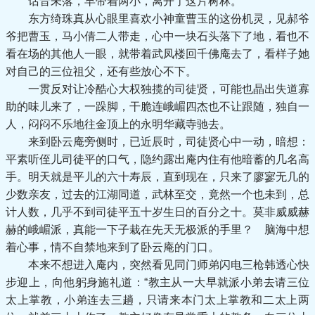
话音未落，早带着两小，离开了这片树林。
东方绮珠真从心眼里喜欢小神童曹玉的这份机灵，见郝爷
爷把曹玉，马小倩二人带走，心中一块石头落下了地，看也不
看在场的其他人一眼，就带着武凤楼回千佛庵去了，看样子她
对自己的三位祖父，还有些放心不下。
一贯反对让冷酷心大权独揽的司徒贤，可能也晶出失道寡
助的味儿来了，一跺脚，干脆连峨嵋四杰也不让跟随，独自一
人，闷闷不乐地往金顶上的永明华藏寺驰去。
来到卧云庵旁侧时，已近辰时，司徒贤心中一动，暗想：
平素听侄儿司徒平的口气，隐约露出庵内住有他暗蓄的几名高
手。明天就是平儿的六十寿辰，直到现在，只来了廖寥无几的
少数亲友，过去的江湖同道，武林至交，竟然一个也未到，总
计人数，几乎不到司徒平五十岁生日的百分之十。莫非威威赫
赫的峨嵋派，真能一下子栽在先天无极派的手里？ 脑海中想
着心事，情不自禁地来到了卧云庵的门口。
本来不想进入庵内，突然看见同门师弟闪电三枪韩透心快
步迎上，向他躬身施礼道：“教主从一大早就派小弟去请三位
太上掌教，小弟连去三趟，只请来本门太上掌教和二太上两