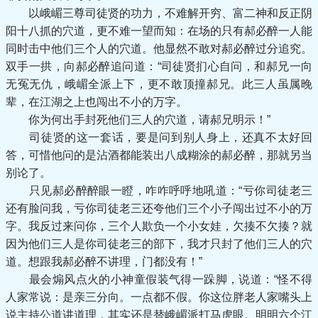
以峨嵋三尊司徒贤的功力，不难解开穷、富二神和反正阴
阳十八抓的穴道，更不难一望而知：在场的只有郝必醉一人能
同时击中他们三个人的穴道。他显然不敢对郝必醉过分追究。
双手一拱，向郝必醉追问道：“司徒贤扪心自问，和郝兄一向
无冤无仇，峨嵋全派上下，更不敢顶撞郝兄。此三人虽属晚
辈，在江湖之上也闯出不小的万字。
你为何出手封死他们三人的穴道，请郝兄明示！”
司徒贤的这一套话，要是问到别人身上，还真不太好回
答，可惜他问的是沾酒都能装出八成糊涂的郝必醉，那就另当
别论了。
只见郝必醉醉眼一瞪，咋咋呼呼地吼道：“亏你司徒老三
还有脸问我，亏你司徒老三还夸他们三个小子闯出过不小的万
字。我反过来问你，三个人欺负一个小女娃，欠揍不欠揍？就
因为他们三人是你司徒老三的部下，我才只封了他们三人的穴
道。想跟我郝必醉不讲理，门都没有！”
最会煽风点火的小神童假装气得一跺脚，说道：“怪不得
人家常说：是亲三分向。一点都不假。你这位胖老人家嘴头上
说主持公道讲道理，其实还是替峨嵋派打马虎眼。明明六个江