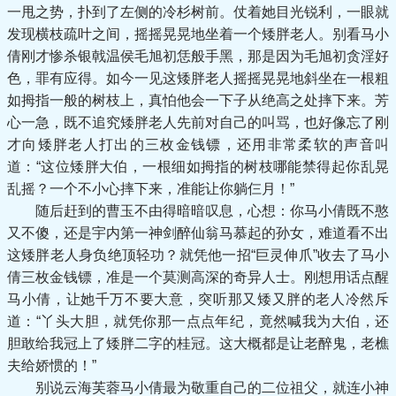
一甩之势，扑到了左侧的冷杉树前。仗着她目光锐利，一眼就
发现横枝疏叶之间，摇摇晃晃地坐着一个矮胖老人。别看马小
倩刚才惨杀银戟温侯毛旭初恁般手黑，那是因为毛旭初贪淫好
色，罪有应得。如今一见这矮胖老人摇摇晃晃地斜坐在一根粗
如拇指一般的树枝上，真怕他会一下子从绝高之处摔下来。芳
心一急，既不追究矮胖老人先前对自己的叫骂，也好像忘了刚
才向矮胖老人打出的三枚金钱镖，还用非常柔软的声音叫
道：“这位矮胖大伯，一根细如拇指的树枝哪能禁得起你乱晃
乱摇？一个不小心摔下来，准能让你躺仨月！”
随后赶到的曹玉不由得暗暗叹息，心想：你马小倩既不憨
又不傻，还是宇内第一神剑醉仙翁马慕起的孙女，难道看不出
这矮胖老人身负绝顶轻功？就凭他一招“巨灵伸爪”收去了马小
倩三枚金钱镖，准是一个莫测高深的奇异人士。刚想用话点醒
马小倩，让她千万不要大意，突听那又矮又胖的老人冷然斥
道：“丫头大胆，就凭你那一点点年纪，竟然喊我为大伯，还
胆敢给我冠上了矮胖二字的桂冠。这大概都是让老醉鬼，老樵
夫给娇惯的！”
别说云海芙蓉马小倩最为敬重自己的二位祖父，就连小神