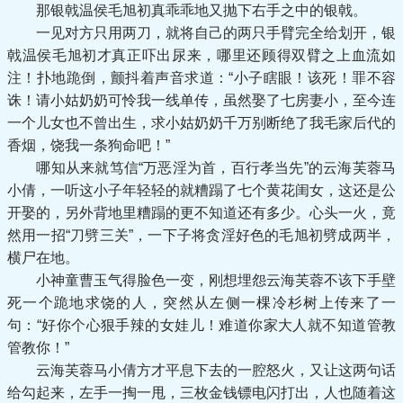
那银戟温侯毛旭初真乖乖地又抛下右手之中的银戟。
一见对方只用两刀，就将自己的两只手臂完全给划开，银
戟温侯毛旭初才真正吓出尿来，哪里还顾得双臂之上血流如
注！扑地跪倒，颤抖着声音求道：“小子瞎眼！该死！罪不容
诛！请小姑奶奶可怜我一线单传，虽然娶了七房妻小，至今连
一个儿女也不曾出生，求小姑奶奶千万别断绝了我毛家后代的
香烟，饶我一条狗命吧！”
哪知从来就笃信“万恶淫为首，百行孝当先”的云海芙蓉马
小倩，一听这小子年轻轻的就糟蹋了七个黄花闺女，这还是公
开娶的，另外背地里糟蹋的更不知道还有多少。心头一火，竟
然用一招“刀劈三关”，一下子将贪淫好色的毛旭初劈成两半，
横尸在地。
小神童曹玉气得脸色一变，刚想埋怨云海芙蓉不该下手壁
死一个跪地求饶的人，突然从左侧一棵冷杉树上传来了一
句：“好你个心狠手辣的女娃儿！难道你家大人就不知道管教
管教你！”
云海芙蓉马小倩方才平息下去的一腔怒火，又让这两句话
给勾起来，左手一掏一甩，三枚金钱镖电闪打出，人也随着这