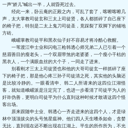
一声“娇儿”喊出一半，人就昏死过去。
经此一来，卧云庵的正殿之内，可乱了套了，喀嚓喀嚓几
声，太大掌教司徒玄和三太上司徒贤，各人都抓碎了自己座下
的椅子把，特别是二太上鬼刀司徒圣，竟踩裂了双脚下的铺地
方砖。
峨嵋掌教司徒平和黑衣仙子好不容易才将冷酷心救醒。
一苇渡江申士业和闪电三枪韩透心师兄弟二人已引着一个
慈眉善目的瘦老头，一个双眉带煞的老婆婆，一个瘦小干枯的
黑衣人，一个满眼血丝的大个子，一同走了进来。
别看刚才三太上司徒贤也和他的大哥司徒玄一样抓碎了座
下的椅子把，那是他心疼三孙子司徒清之死，其实他的头脑还
是比较冷静的。一眼看清申、韩二人所请来的这四位江湖怪
客，就知道峨嵋派是注定完了，也进一步看清了司徒平为人的
奸诈伪善，更明白司徒平为什么直到这种时候才敢请这四个怪
客出场。
原来跟随申士业、韩透心一齐走进来的这四个人，才是绿
林中顶顶拔尖的头号煞星瘟神。他们四人天生嗜杀如命，贪婪
无比，直到现在还不断出现在江湖上。平生的所作所为，不光