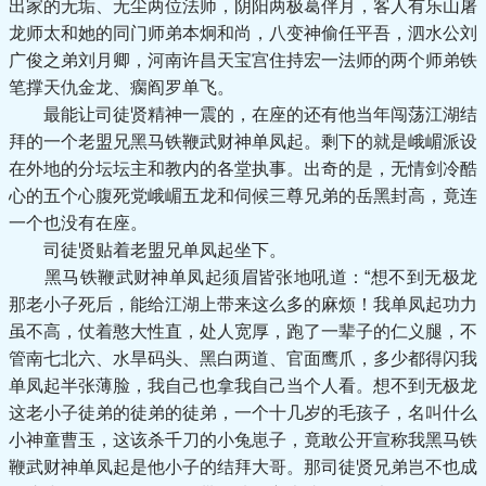
出家的无垢、无尘两位法师，阴阳两极葛伴月，客人有乐山屠
龙师太和她的同门师弟本炯和尚，八变神偷任平吾，泗水公刘
广俊之弟刘月卿，河南许昌天宝宫住持宏一法师的两个师弟铁
笔撑天仇金龙、瘸阎罗单飞。
最能让司徒贤精神一震的，在座的还有他当年闯荡江湖结
拜的一个老盟兄黑马铁鞭武财神单凤起。剩下的就是峨嵋派设
在外地的分坛坛主和教内的各堂执事。出奇的是，无情剑冷酷
心的五个心腹死党峨嵋五龙和伺候三尊兄弟的岳黑封高，竟连
一个也没有在座。
司徒贤贴着老盟兄单凤起坐下。
黑马铁鞭武财神单凤起须眉皆张地吼道：“想不到无极龙
那老小子死后，能给江湖上带来这么多的麻烦！我单凤起功力
虽不高，仗着憨大性直，处人宽厚，跑了一辈子的仁义腿，不
管南七北六、水旱码头、黑白两道、官面鹰爪，多少都得闪我
单凤起半张薄脸，我自己也拿我自己当个人看。想不到无极龙
这老小子徒弟的徒弟的徒弟，一个十几岁的毛孩子，名叫什么
小神童曹玉，这该杀千刀的小兔崽子，竟敢公开宣称我黑马铁
鞭武财神单凤起是他小子的结拜大哥。那司徒贤兄弟岂不也成