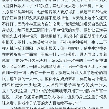
只是恃技欺人，手下凶狠点，其他并无大恶，比三狮、五龙、
六杀星和岳黑封高、七步追魂等人要好得多，就连三师爷钻天
鹞子江剑臣和师父武凤楼都不想毁掉他。今天晚上这个仗还真
不好打，因为小神童最有自知之明，他清楚地知道凭自己的这
身功夫，绝不是反正阴阳十八手申恨天的对手。假如让云海芙
蓉抢先去对付申恨天，那就更糟了。刚想扑向反正阴阳十八抓
申恨天，不料，云海芙蓉马小倩一不扑奔穷神爷韩一生，二不
挥刀挑斗反正阴阳十八抓申恨天，偏一扭娇躯，俏生生地横身
在财神爷富一世面前，玉腕一抖，一汪蓝电，透刀而出，笑着
说道：“难为你们这三块料，怎么凑到一堆来的！一个骨瘦如
柴，又寒又酸，一阵大风都能刮趴下。另一个奇丑无比，不光
两腿一粗一细，两臂一长一短，就连两只让人看了恶心的狗
眼，也生就的一大一小。依你小姑奶奶来看，你们这两个老鬼
倒不如赶快一头碰死，去求阎王老子再给你另换一张人
皮！”说到这里，用手中的冷焰断魂弯刀指了一指财神爷富一
世说：“只有你还算有两三分人模样，但从你身上这股子铜臭
味来看，你老小子坑害的穷人百姓绝不会少！”