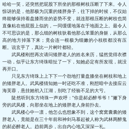
哈哈一笑，还突然把屁股下所坐的那根树枝压断了下来。令人
惊讶的是，他那极为沉重的矮胖身子，往下掉的时候，不仅始
终能够保持着盘膝而坐的姿势不变，就连那根压断的树枝也简
直像粘在他屁股上似的，一同缓缓地落在于地面之上。最令人
不可思议的是，那么细的树枝驮着他那么笨重的身躯，从那么
高的地方掉落下来；竟会连一根极为细嫩的小枝杈都没有压
断。说玄乎了，真比一片树叶都轻。
武凤楼刚想再次请问矮胖老人的姓名来历，猛然觉得衣襟
一动，似乎让东方绮珠暗扯了一下，知她必定有所发现，就没
再开口。
只见东方绮珠上上下下一个劲地打量盘膝坐在树枝和地上
的矮胖老人。武凤楼猜知她一时还吃不准，刚想暗中去接应云
海芙蓉，悬挂她初入江湖，别吃了经验不足的大亏。
陡然听到东方绮珠一声欢呼：“你是郝必醉爷爷！”撇下身
旁的武凤楼，向那坐在地上的矮胖老人身前扑去。
武凤楼心中一凛，他怎么也想象不到，这个窝窝囊囊的矮
胖老人，竟能是在三十年前和神剑马慕起被人称为武林两醉鬼
的郝必醉老人。趋前两步，出自内心地又深深一礼。