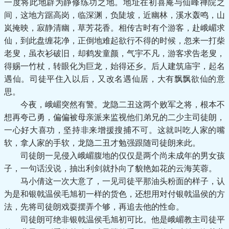
一度将此地辟为静修练功之地。地址在初喜庵与仙峰禅院之
间，这地方踞高岗，临深渊，负陡坡，近幽林，溪水轰鸣，山
岚掩映，寂静清幽，草芳花香。相传古时有个游客，赴峨嵋求
仙，到此盘缠花净，正倒地难起欲行不得的时候，忽来一打柴
老叟，虽衣衫破旧，却鹤发童颜，气宇不凡，游客求告老叟，
得赐一竹杖，转眼化为巨龙，始得还乡。后人建筑庙宇，起名
遇仙。司徒平住入以后，又改名遇仙居，大有飘飘欲仙的意
思。
今夜，峨嵋突然有警。龙隐二丑这两个败军之将，根本不
想再夸己勇，偏偏被母亲派来监视他们弟兄的二少主司徒朗，
一心好大喜功，坚持非来增援搜捕不可。这就叫吃人家的嘴
软，拿人家的手软，龙隐二丑才勉强跟随司徒朗来此。
司徒朗一见侵入峨嵋腹地的仅仅是两个尚未成年的男女孩
子，一句话没说，抽出利剑就扑向了貌艳如花的云海芙蓉。
马小倩这一次大意了，一见司徒平那油头粉面的样子，认
为是和银戟温侯毛旭初一样的货色，还想用对付银戟温侯的方
法，先将司徒朗戏耍摆弄个够，再追去他的性命。
司徒朗可绝非银戟温侯毛旭初可比。他是峨嵋教主司徒平