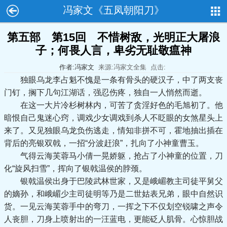
冯家文《五凤朝阳刀》
第五部 第15回 不惜树敌，光明正大屠浪
子；何畏人言，卑劣无耻敬瘟神
作者:冯家文
来源:冯家文全集
点击:
独眼乌龙李占魁不愧是一条有骨头的硬汉子，中了两支丧
门钉，搁下几句江湖话，强忍伤疼，独自一人悄然而逝。
在这一大片冷杉树林内，可苦了贪淫好色的毛旭初了。他
暗恨自己鬼迷心窍，调戏少女调戏到杀人不眨眼的女煞星头上
来了。又见独眼乌龙负伤逃走，情知非拼不可，霍地抽出插在
背后的亮银双戟，一招“分波赶浪”，扎向了小神童曹玉。
气得云海芙蓉马小倩一晃娇躯，抢占了小神童的位置，刀
化“旋风扫雪”，挥向了银戟温侯的脖颈。
银戟温侯出身于巴陵武林世家，又是峨嵋教主司徒平舅父
的嫡孙，和峨嵋少主司徒明等乃是二世姑表兄弟，眼中自然识
货。一见云海芙蓉手中的弯刀，一挥之下不仅划空锐啸之声令
人丧胆，刀身上喷射出的一汪蓝电，更能砭人肌骨。心惊胆战