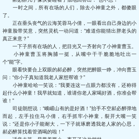
一时之间，所有在场的人们，除去小神童之外，都傻眼
了。
正在垂头丧气的云海芙蓉马小倩，一眼看出自己身边的小
神童脸带笑意，突然灵机一动问道：“难道你能猜出胖老头的
真正来意？”
一下子所有在场的人，把目光又一齐射向了小神童曹玉。
小神童曹玉将胸脯一挺，从嘴中干干脆脆地吐出一
个“能”字。
眼看快要合上双眼的郝必醉，突然把醉眼一睁，冲向曹玉
问：“你小子真知道我老人家想帮谁？”
小神童哈哈一笑说：“我要连这一点眼力都没有，还称得
起什么小神童！我早就知道，谁请你老人家喝好酒，你准会帮
谁！”
司徒朗想说：“峨嵋山有的是好酒！”抬手不空郝必醉弹地
而起，左手拉住马小倩，右手抓牢小神童，裂开大嘴一笑
说：“还是你小子能耐大，一下子就琢磨透我老人家的心思，
郝必醉算找着管酒喝的啦！”