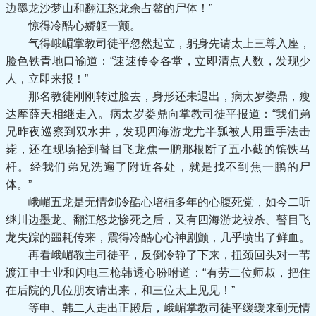
边墨龙沙梦山和翻江怒龙余占鳌的尸体！”
惊得冷酷心娇躯一颤。
气得峨嵋掌教司徒平忽然起立，躬身先请太上三尊入座，
脸色铁青地口谕道：“速速传令各堂，立即清点人数，发现少
人，立即来报！”
那名教徒刚刚转过脸去，身形还未退出，病太岁娄鼎，瘦
达摩薛天相继走入。病太岁娄鼎向掌教司徒平报道：“我们弟
兄昨夜巡察到双水井，发现四海游龙尤半瓢被人用重手法击
毙，还在现场拾到瞽目飞龙焦一鹏那根断了五小截的镔铁马
杆。经我们弟兄洗遍了附近各处，就是找不到焦一鹏的尸
体。”
峨嵋五龙是无情剑冷酷心培植多年的心腹死党，如今二听
继川边墨龙、翻江怒龙惨死之后，又有四海游龙被杀、瞽目飞
龙失踪的噩耗传来，震得冷酷心心神剧颤，几乎喷出了鲜血。
再看峨嵋教主司徒平，反倒冷静了下来，扭颈回头对一苇
渡江申士业和闪电三枪韩透心吩咐道：“有劳二位师叔，把住
在后院的几位朋友请出来，和三位太上见见！”
等申、韩二人走出正殿后，峨嵋掌教司徒平缓缓来到无情