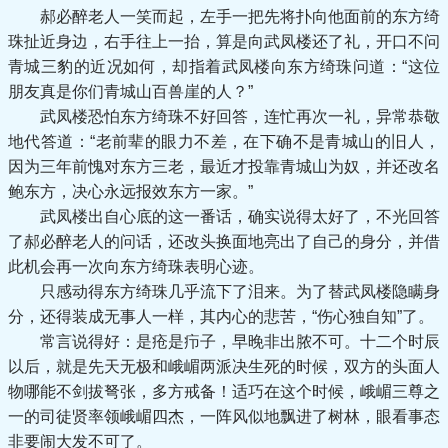
郝必醉老人一笑而起，左手一把先将扑向他面前的东方绮
珠扯近身边，右手往上一抬，算是向武凤楼还了礼，开口不问
青城三豹的近况如何，却指着武凤楼向东方绮珠问道：“这位
朋友真是你们青城山百兽崖的人？”
武凤楼恐怕东方绮珠不好回答，连忙再次一礼，异常恭敬
地代答道：“老前辈的眼力不差，在下确不是青城山的旧人，
因为三年前愧对东方三老，最近才投靠青城山为奴，并还改名
鲍东方，决心永远报效东方一家。”
武凤楼出自心底的这一番话，确实说得太好了，不光回答
了郝必醉老人的问话，还改头换面地亮出了自己的身分，并借
此机会再一次向东方绮珠表明心迹。
只感动得东方绮珠几乎流下了泪来。为了替武凤楼隐瞒身
分，还得装成无事人一样，其内心的悲苦，“伤心独自知”了。
常言说得好：是疮是疖子，早晚非出脓不可。十二个时辰
以后，就是先天无极和峨嵋两派决生死的时候，双方的头面人
物哪能不剑拔弩张，多方戒备！适巧在这个时候，峨嵋三尊之
一的司徒贤率领峨嵋四杰，一阵风似地飘进了树林，眼看事态
非要闹大发不可了。