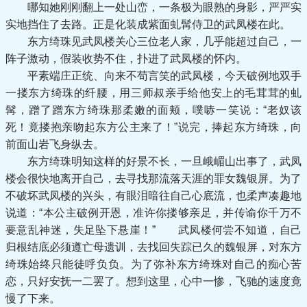
哪知她刚刚翻上一处山峦，一条极为眼熟的身影，严严实
实地挡住了去路。正是化装成紫面虬髯侍卫的武凤楼在此。
东方绮珠见武凤楼关心三位老人家，几乎能超过自己，一
阵子激动，假装收势不住，扑进了武凤楼的怀内。
平素端庄正统、向来不苟言笑的武凤楼，今天破例地双手
一搂东方绮珠的纤腰，用三师叔亲手给他安上的毛茸茸的虬
髯，蹭了蹭东方绮珠那柔嫩的面颊，噗哧一笑说：“老奴该
死！竟搂抱亲吻起东方公主来了！”说完，捧起东方绮珠，向
前面山岩飞身纵去。
东方绮珠明知这样的好景不长，一旦峨嵋山出事了，武凤
楼会很快地离开自己，去寻找那流落天涯的罪女魏银屏。为了
不破坏武凤楼的兴头，有眼泪暗往自己心底流，也柔声凑趣地
说道：“本公主破例开恩，准许你搂够亲足，并传谕你千万不
要意乱神迷，失足坠下悬崖！” 武凤楼何尝不知道，自己
归根结底必须遵亡母遗训，去找回失踪已久的魏银屏，对东方
绮珠始终只能徒呼负负。为了弥补东方绮珠对自己的痴心苦
恋，只好安抚一二罢了。想到这里，心中一惨，飞驰的速度竟
慢了下来。