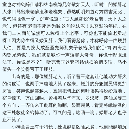
童也对神剑醉仙翁和终南樵隐兄弟敬如天人，听树上的矮胖老
人张口骂出来老醉鬼和老樵夫，虽然明明知道对方厉害无比，
也气得脸色一寒，沉声说道：“古人虽常说‘老吾老，天下人之
老’，但还有‘老而不死是为贼’这句说法泥！以尊驾的年纪，在
我们二人面前诚然可以称得上个老字，可你也不能倚老卖老
呀！因为你生得又矮又胖，我们看得起你，才称呼你一声矮胖
大伯。要是真按大成至圣先师孔夫子教给我们的那句‘四海之
内皆兄弟也’，我们就是喊你一声矮胖大哥哥，你也干瞪眼没
法了。你说是不？” 听完曹玉这套刁钻缺损的俏皮话，马小
倩头一个笑得弯下了腰肢。
出奇的是，那位矮胖老人，听了曹玉这套让他能动大肝火
的俏皮话，也两手捧腹地大笑了起来。矮胖的身躯摇晃得更加
厉害，笑声也越笑越大，直到把树上的树叶摇晃得纷纷落地，
宿鸟惊飞，万山回响。紧接着从华严顶、罗汉坡、遇仙居等三
个方向，一齐传来了刺耳的唿哨。显而易见，肯定将峨嵋派的
这三处教徒全给惊动了。可气的是，唿哨一响，矮胖老人也停
止不笑了。
小神童曹玉有个特长，处境越是凶险恶劣，他倒能越加沉