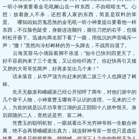
一听小神童要看金毛吼阚山岳一样东西，不由暗暗生气。心
想：放着敌人不杀，还想看人家的东西，简直是双料的笨
蛋。 哪知凶如厉鬼恶煞的金毛吼一听小神童提出要看他一样
东西，不仅脸色陡变，身躯连连颤抖，握住刀把的右手，也顿
时松开垂下。迅速向两名部下看了一眼，用低沉的声音喝斥一
声：“撤！”竟然向冷杉树林的另一头蹿去，不战而自退了。
云海芙蓉马小倩跺着脚不依道；“如今已快到四更天了，
好不容易拘来了三个老鬼，又让你给吓跑了。你赶快再引又矮
又胖的大哥哥笑两声，好再多笑出几个来！”
话未落音，从华严顶方向赶来的第二拔三个人也蹿进了树
林。
先天无极派和峨嵋派已经公开招呼了两年，对他们派中的
几个骨干人物，小神童曹玉哪有不认识的道理。一见来的三个
人，为首的就是以爪功享誉江湖的反正阴阳十八抓申恨天。身
后跟随的二人，竟然还是穷、富二神。
凭曹玉的聪明机智，一眼就看出不光穷神爷韩一生貌合神
离，绝不会再替峨嵋派出真力，就连财神爷富一世也只是虚应
故事，最多只能摇摇旗，呐呐喊。何况三人之中的申恨天为人