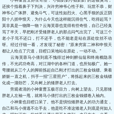
小神童曹玉好生奇怪：“小姑奶奶小姑奶奶”的这顿臭骂，
还挨个指着鼻子下判决，兴许穷神爷心性子和、玩世不恭，财
神爷心广体胖、避免斗气，可这性如烈火、心黑手狠的反正阴
阳十八抓申恨天，为什么今天也这样能沉得住气，吃得起骂？
莫非真是一物降一物？云海芙蓉也觉得有些奇怪，自己已经臭
骂了半天，早把刚才受矮胖老人的那点闷气出完了，可这三个
老小子骂不还口，打不还手，也不能老是站在原处纹丝不动
呀。经过仔细一看，才发现了秘密：“原来穷富二神和申恨天
都让人给点了穴道，目瞪口呆地站在原处，一动不动。”
云海芙蓉马小倩到底不愧得过神剑醉仙翁和终南樵隐亲
传，不光武功奇高，对江湖中的各种门道，也所知极广。她一
弯腰就从三个人的脚前拣起自己刚才打出的三枚金钱镖。乘着
娇躯一直之机，抖手一招“三星照户”，将拣起来的三枚金钱镖
化成一溜劲芒，又向树上的矮胖老人打去。
旁观者清的小神童曹玉极尽目力，向树上望去。只见那矮
胖老人左袖一甩，就将马小倩打出的三枚金钱镖卷入袖内。
小神童也目瞪口呆了。他不是惧怕矮胖老人的功力通玄，
自己和马小倩逃不出手去，他是吃不准这矮老人到底是何如人