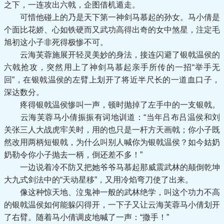
之下，一连攻出六戟，企图借机遁走。
可惜他碰上的乃是天下第一神剑马慕起的孙女。马小倩是
个面比花娇、心如铁硬而又武功高得出奇的女中煞星，注定毛
旭初这小子非死得极惨不可。
云海芙蓉施展开轻灵美妙的身法，接连闪避了银戟温侯的
六戟抢攻，突然用上了神剑马慕起亲手所传的一招“举手无
回”，在银戟温侯的左臂上划开了将近半尺长的一道血口子，
深达数分。
疼得银戟温侯惨叫一声，顿时抛掉了左手中的一支银戟。
云海芙蓉马小倩振振有词地训道：“当年吕布吕温侯和刘
关张三人大战虎牢关时，用的也只是一杆方天画戟；你小子既
然改用两柄短银戟，为什么叫别人喊你为银戟温侯？如今姑奶
奶勒令你小子抛去一柄，倒还差不多！”
一边说着冷不防又把她爷爷马慕起那威震武林的颠倒乾坤
大九式剑法中的“天动星移”，又用冷焰弯刀使了出来。
像这种惊天地、泣鬼神一般的武林绝学，叫这个功力不高
的银戟温侯如何能躲闪得开，一下子又让云海芙蓉马小倩划开
了右臂。随着马小倩调皮地喊了一声：“撒手！”