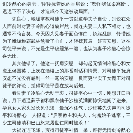
剑冷酷心的身旁，轻轻抚着她的香肩说：“都怪我优柔寡断，
迟迟下不了决心，才造成今天这被动局面。”
凭良心，峨嵋掌教司徒平一贯以道学夫子自命，别说在众
人面前时对妻子冷酷心道貌岸然，就连夫妻二人私下相对，也
通常不苟言笑。今天因为见妻子面色惨白，娇躯乱颤，怜惜她
为了峨嵋称霸武林煞费了心血，才轻抚其肩，好言安慰。这在
司徒平来说，不光是生平破题第一遭，也认为妻子冷酷心会惊
喜无比。
其实他错了。他这一抚肩安慰，却勾起无情剑冷酷心和女
魔王侯国英，上次在酒楼上的那番对话和情景。对司徒平抚肩
安慰不光没有感到一丝一毫的安慰，反而更坐实了女魔王对司
徒平的评论，觉得司徒平是在放马后炮。
看见妻子冷酷心无动于衷，司徒平心中一愣，刚想开口再
说，月下逍遥薛子都和黑衣仙子沙桂英满面惊慌地闯了进来。
毕竟女人家头发长见识短，最沉不住气，沙桂英先失声向司徒
平和冷酷心二人报道：“启禀教主和夫人，勾魂娘子逃窜，三
少主司徒清和巴山怒龙屠世仁同时被杀！”
大祸连连飞降，震得司徒平神情一呆，疼得无情剑冷酷心