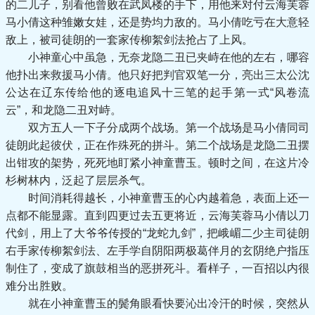
的二儿子，别看他曾败在武凤楼的手下，用他来对付云海芙蓉
马小倩这种雏嫩女娃，还是势均力敌的。马小倩吃亏在大意轻
敌上，被司徒朗的一套家传柳絮剑法抢占了上风。
小神童心中虽急，无奈龙隐二丑已夹峙在他的左右，哪容
他扑出来救援马小倩。他只好把判官双笔一分，亮出三太公沈
公达在辽东传给他的逐电追风十三笔的起手第一式“风卷流
云”，和龙隐二丑对峙。
双方五人一下子分成两个战场。第一个战场是马小倩同司
徒朗此起彼伏，正在作殊死的拼斗。第二个战场是龙隐二丑摆
出钳攻的架势，死死地盯紧小神童曹玉。顿时之间，在这片冷
杉树林内，泛起了层层杀气。
时间消耗得越长，小神童曹玉的心内越着急，表面上还一
点都不能显露。直到四更过去五更将近，云海芙蓉马小倩以刀
代剑，用上了大爷爷传授的“龙蛇九剑”，把峨嵋二少主司徒朗
右手家传柳絮剑法、左手学自阴阳两极葛伴月的玄阴绝户指压
制住了，变成了旗鼓相当的恶拼死斗。看样子，一百招以内很
难分出胜败。
就在小神童曹玉的鬓角眼看快要沁出冷汗的时候，突然从