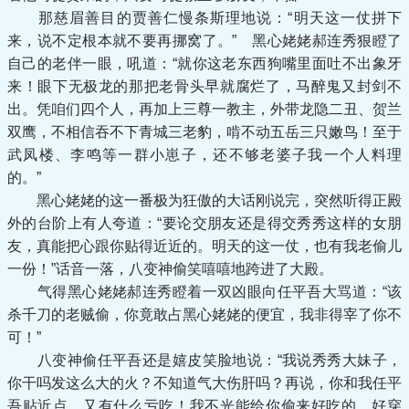
那慈眉善目的贾善仁慢条斯理地说：“明天这一仗拼下
来，说不定根本就不要再挪窝了。” 黑心姥姥郝连秀狠瞪了
自己的老伴一眼，吼道：“就你这老东西狗嘴里面吐不出象牙
来！眼下无极龙的那把老骨头早就腐烂了，马醉鬼又封剑不
出。凭咱们四个人，再加上三尊一教主，外带龙隐二丑、贺兰
双鹰，不相信吞不下青城三老豹，啃不动五岳三只嫩鸟！至于
武凤楼、李鸣等一群小崽子，还不够老婆子我一个人料理
的。”
黑心姥姥的这一番极为狂傲的大话刚说完，突然听得正殿
外的台阶上有人夸道：“要论交朋友还是得交秀秀这样的女朋
友，真能把心跟你贴得近近的。明天的这一仗，也有我老偷儿
一份！”话音一落，八变神偷笑嘻嘻地跨进了大殿。
气得黑心姥姥郝连秀瞪着一双凶眼向任平吾大骂道：“该
杀千刀的老贼偷，你竟敢占黑心姥姥的便宜，我非得宰了你不
可！”
八变神偷任平吾还是嬉皮笑脸地说：“我说秀秀大妹子，
你干吗发这么大的火？不知道气大伤肝吗？再说，你和我任平
吾贴近点，又有什么亏吃！我不光能给你偷来好吃的、好穿