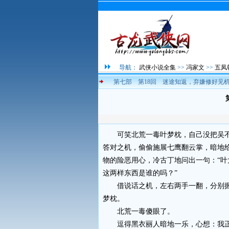
导航：
武侠小说全集
>>
冯家文
>>
五凤
第七部 第18回 迷途知返，弃嫌修好见
可笑北荒一毒叶梦枕，自己没把吴不
答对之机，偷偷施展七鹰翻云掌，暗地
物的险恶用心，冷古丁地问出一句：“
这两样东西是谁的吗？”
借说话之机，左右两手一翻，分别握
梦枕。
北荒一毒傻眼了。
逗得黑衣丽人暗地一乐，心想：我正