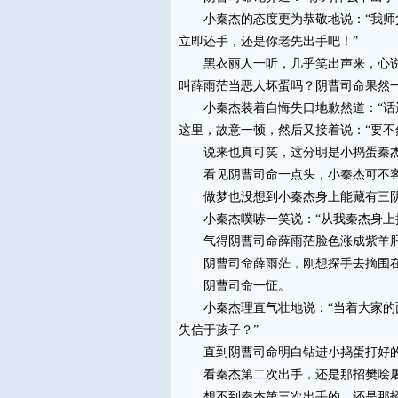
小秦杰的态度更为恭敬地说：“我师父
立即还手，还是你老先出手吧！”
黑衣丽人一听，几乎笑出声来，心说，
叫薛雨茫当恶人坏蛋吗？阴曹司命果然
小秦杰装着自悔失口地歉然道：“话还
这里，故意一顿，然后又接着说：“要
说来也真可笑，这分明是小捣蛋秦杰
看见阴曹司命一点头，小秦杰可不客
做梦也没想到小秦杰身上能藏有三阴绝
小秦杰噗哧一笑说：“从我秦杰身上抽
气得阴曹司命薛雨茫脸色涨成紫羊肝
阴曹司命薛雨茫，刚想探手去摘围在腰
阴曹司命一怔。
小秦杰理直气壮地说：“当着大家的面
失信于孩子？”
直到阴曹司命明白钻进小捣蛋打好的
看秦杰第二次出手，还是那招樊哙屠
想不到秦杰第三次出手的，还是那招