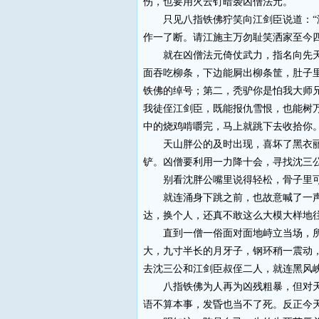
伤，也要用火云钉暗袭凶僧法元。
只见八指铁佛狞笑向江剑臣说道：“洒
作一了断。请江施主万勿耻笑洒家至今四
就在凶僧法元倚仗武力，指名向先天无
面吞吃柳条，下边能屙出柳条筐，肚子
铁佛的绰号；第二，秃驴你是怕我大师
我徒侄江剑臣，既能报仇雪恨，也能树
中的烧鸡啃嚼完，马上就跳下去收拾你。
天山胖公的及时出现，喜坏了黑衣丽人
铲。凶僧要利用一力降十会，寻找沈三
别看沈胖公嘴里说得轻松，骨子里可
就连涌身下跳之前，也故意喊了一声：
达，换个人，还真不敢这么大模大样地
直到一僧一俗面对面地峙立当场，所有
大，九寸半长的月牙子，钢环稍一震动
去沈三公和江剑臣叔侄二人，就连黑风
八指铁佛为人再为凶残粗暴，但对天山
语不算本事，发昏也当不了死。反正今