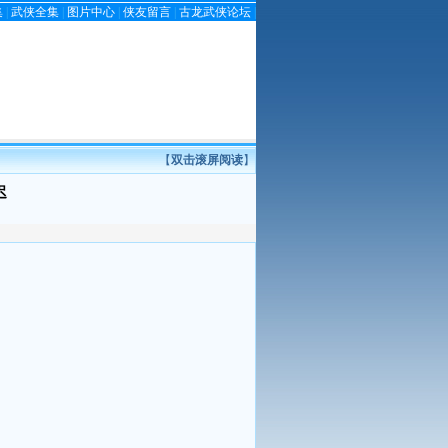
集
|
武侠全集
|
图片中心
|
侠友留言
|
古龙武侠论坛
|
【
双击滚屏阅读
】
迟