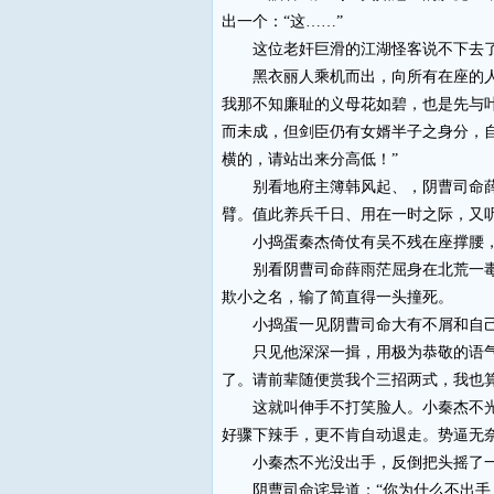
出一个：“这……”
这位老奸巨滑的江湖怪客说不下去
黑衣丽人乘机而出，向所有在座的人扫
我那不知廉耻的义母花如碧，也是先与
而未成，但剑臣仍有女婿半子之身分，
横的，请站出来分高低！”
别看地府主簿韩风起、，阴曹司命薛雨
臂。值此养兵千日、用在一时之际，又
小捣蛋秦杰倚仗有吴不残在座撑腰，
别看阴曹司命薛雨茫屈身在北荒一毒叶
欺小之名，输了简直得一头撞死。
小捣蛋一见阴曹司命大有不屑和自己动
只见他深深一揖，用极为恭敬的语气说
了。请前辈随便赏我个三招两式，我也
这就叫伸手不打笑脸人。小秦杰不光话
好骤下辣手，更不肯自动退走。势逼无奈
小秦杰不光没出手，反倒把头摇了
阴曹司命诧异道：“你为什么不出手