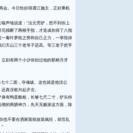
再会。今日恰好得遇江施主，正好乘机
喘声地说道：“法元秃驴，想不到你上
师兄残断了两根手指，才造成你得了八指
荒一毒叶梦枕之势和自己之力，一举毁掉
我们天山三个老爷子还高。等三老子把手
立刻有两个小沙弥抬过他的那柄月牙
出七十二面，夺魂钹。这也就是他沈公
，还真没敢兴起歹念。
身有鸭蛋般粗，长够七尺二寸，铲头特
凶僧的两膀神力，先天无极派这方面，除
你也不要在洒家面前故装疯狂，胡言乱
”