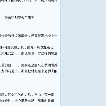
杆身上的绷簧，噌的一声，前头顶端弹
，强迫江剑臣舍手用刀。
。
根铁马杆点荡出去，也震得追风怪卜手
侧身弯腰认输之机，陡然一招虎帐夜点
九大死穴之一。别说像葛一方这样的黑道
重创他一下。用的还是那只左手招出撼
一方的右肩上，不光把对方整个肩胛上的
耗去江剑臣的内力后，再由北荒一毒、
柄蜈蚣钩，决心挺身出场，豁出两败俱