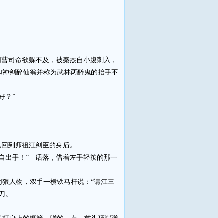
曹司命欲躲不及，被秦杰自小腹刺入，
和神剑醉仙翁并称为武林两醉鬼的抬手不
好？”
退回到师祖江剑臣的身后。
出手！” 话落，借着左手轻按的那一
狠人物，双手一横铁马杆说：“请江三
刀。