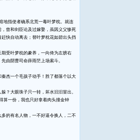
暗地指使者确系北荒一毒叶梦枕。就连
前，曾和剑臣论及过嫁娶，虽因义父惨死
请赶快自动离去；替叶梦枕花如碧出头挡
期受叶梦枕的豢养，一向倚为左膀右
，先由阴曹司命薛雨茫上场索斗。
秦杰一个毛孩子动手！胜了都落个以大
躲？大眼珠子只一转，坏水汩汩冒出。
得算一份，我也只好拿着肉头撞金钟
多的有名人物，一不好逼令换人，二不