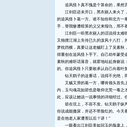
追风怪卜真不愧是个算命的，果然舌
江剑臣还未开口，黑衣丽人来火了，霍
的追风怪卜葛一方。谁不知你和北方一
手，替我惨遭暗算的义父来报仇，用不
江剑臣一听黑衣丽人的话说得太难听，
又独擅江湖上失传已久的泼风十八打，
梦枕挡横，真要让这老贼盯上了吴素秋
得重创在追风怪卜手下。自己幼年蒙受
素秋的难听话落音，就霍地站起身躯说
的。你追风怪卜只要敢承认自己向着叶
钻天鹞子的这番话，说得不光绝，而且
又贼又滑的葛一方，哪肯领头首先上法
内，玉勾魂花如碧也是敬仰北荒一毒之
此，应该让她说一说事情的详细经过。
箭在弦上，不容不发。钻天鹞子纵声大
你说成能撒尿，并还不带脸红的。今天
是在他老人家遭害以后？讲！”
一眼看出江剑臣美如冠玉的脸庞上，早