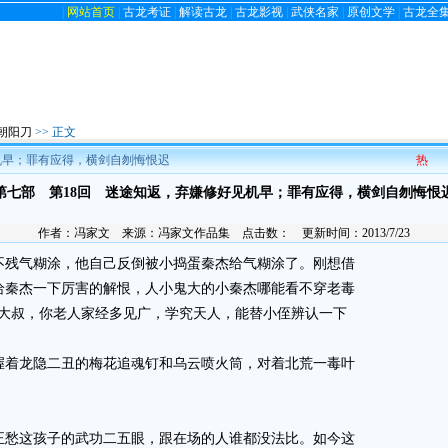
|
网站首页
|
古龙考证
|
解读古龙
|
古龙影视
|
武侠名家
|
原创文学
|
古龙全
朝阳刀
>> 正文
机早；罪有应得，横剑自刎悔恨迟
热
第七部 第18回 迷途知返，弃嫌修好见机早；罪有应得，横剑自刎悔恨
作者：
冯家文
来源：
冯家文作品集
点击数：
更新时间：2013/7/23
残气糊涂，他自己反倒被小捣蛋秦杰给气糊涂了。刚想借
给秦杰一下厉害的解恨，人小鬼大的小秦杰哪能看不穿老毒
叶大叔，你老人家经多见广，学究天人，能替小侄辨认一下
着龙隐二丑的梅花追魂钉和乌云喷火筒，对着北荒一毒叶
愁这孩子的武功二五眼，跟在场的人谁都没法比。如今这