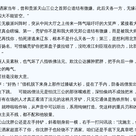
家当年，曾和贵派天山三公之首郑公道结有微嫌。此后天各一方，无缘
大不能皆空。”
极派叫阵时，突从中间大厅之上传来一阵气喘吁吁的大笑声，紧接着大
里真会瞎编。第一，秃驴你不是和我大师兄郑公道结有微嫌，而是被我大
兄再找你，怕死潜逃来辽东，根本不是什么天各一方；第三，是想利用北
万扬名。可惜贼秃驴你把算盘子拨拉错了，没吃准江剑臣现在的功力，比
”
吴素秋，也气坏了八指铁佛法元。欺沈公达臃肿肥胖，把手向后一伸，
公的晦气。
丝毫没敢大意。
“好热！”借机脱下来身上那件过膝破大衫，提在了手内，防备凶僧发
往下跳。 可能凶僧法元是怕沈三公的那张嘴难惹，深怕偷鸡不成蚀把米
在场的人才真正看清了法元的这柄月牙铲，只见它通体是熟铁所制，铲
，就哗啦啦作响，从声音中可以听出，系用纯钢打造。凭这样的重兵刃和
峡主吴不残，都不配和他较量。
沈胖公还是左手持铲，斜着朝身前一横，右手一打问讯说：“沈施主，
天洒家超渡不了你，你沈胖子也轻饶不了洒家。咱们还是手底下见真章吧！