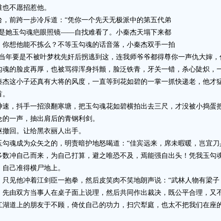
谁也不愿招惹他。
前跨一步冷斥道：“凭你一个先天无极派中的第五代弟
就是她玉勾魂疤眼照镜——自找难看了。小秦杰天塌下来都
，你想他能不拣么？不等玉勾魂的话音落，小秦杰双手一拍
你当年要是不被叶梦枕先奸后拐逃到这，连我师爷爷都得尊你一声仇大婶，
的脸皮再厚，也被骂得浑身抖颤，脸泛铁青，牙关一错，杀心陡炽，一句
秦杰这小子还真有大将的风度，一直等到花如碧的一掌一抓快递老，他才
首。
，抖手一招浪翻寒塘，把玉勾魂花如碧横拍出去三尺，才没被小捣蛋
的一声，抽出肩后的青钢利剑。
撤回。让给黑衣丽人出手。
魂成为众矢之的，明责暗护地怒喝道：“佳宾远来，席未暇暖，岂宜刀兵
冲自己而来，为自己打算，避之唯恐不及，焉能强自出头！凭我玉勾魂
，自己准得横尸地上。
见他冲着江剑臣一抱拳，然后皮笑肉不笑地朗声说：“武林人物有梁子
，先由双方当事人在桌子面上说理，然后共同作出裁决，既公平合理，又
江湖道上的朋友于不顾，倚仗自己的功力，扫穴犁庭，也太不把我们在座