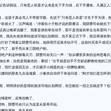
告诉我说，只有恶人坏蛋才认准是先下手为强，后下手遭殃。凡属正人
这孩子真会骂人不带脏字眼。先说下“只有恶人坏蛋”才先下手为强，然
一听就火了，沉声喝道：“冲着你小子刚才说的那番话，我阴曹司命能先下
真让晚辈说砸了。我要是请前辈先动手，那不是强逼前辈去当坏蛋吗？咱
不然，我先向老前辈轻描淡写地比划两招，也不算正式下手，然后再请前辈
打好了绳套让阴曹司命钻，他薛雨茫还真非钻不可，这就叫买卖不成话
气了，探手亮出来三阴绝户刺。
户刺这种狠毒兵刃，阴曹司命失口一声：“你从哪里弄来的这种恶毒兵
出来，自然是我秦杰的，看招！”出手就是抬手不空郝必醉教给他的三
，慌忙连退四五步，才闪避开小捣蛋的这一招樊哙屠狗。
间的那条九合追魂索，小秦杰自动停下来追问道：“刚才咱们是怎样讲
，明明讲好的是我轻描淡写地比划两招，你怎能在一招之后就还手？也
绳套时，反悔也晚了。
狗，阴曹司命只认为这是从新再开始。
樊哙屠狗，毫不变样。