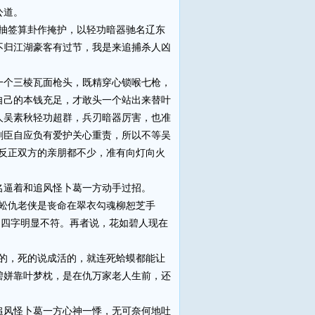
公道。
抽签算卦作掩护，以轻功暗器驰名辽东
不归江湖豪客有过节，我是来追捕杀人凶
个三棱瓦面枪头，既精穿心锁喉七枪，
自己的本钱充足，才敢头一个站出来替叶
人吴素秋轻功超群，兵刃暗器厉害，也准
剑臣自应负有爱护关心重责，所以不等吴
反正双方的亲朋都不少，准有向灯向火
逼着和追风怪卜葛一方动手过招。
蚣仇老侠是丧命在翠衣勾魂柳恕芝手
’四字明显不符。再者说，花如碧人现在
的，死的说成活的，就连死蛤蟆都能让
碧姘靠叶梦枕，是在仇万家老人生前，还
风怪卜葛一方心神一悸，无可奈何地吐