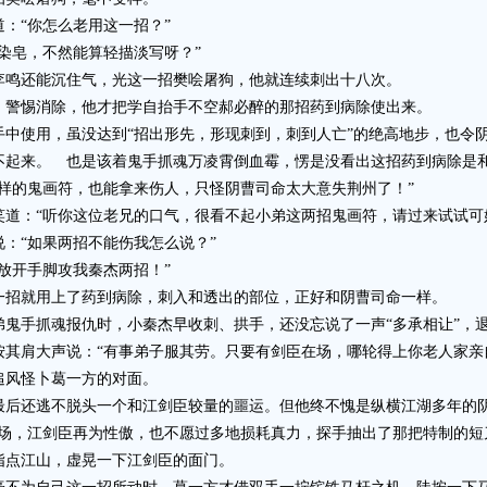
“你怎么老用这一招？”
皂，不然能算轻描淡写呀？”
鸣还能沉住气，光这一招樊哙屠狗，他就连续刺出十八次。
警惕消除，他才把学自抬手不空郝必醉的那招药到病除使出来。
使用，虽没达到“招出形先，形现刺到，刺到人亡”的绝高地步，也令阴
不起来。 也是该着鬼手抓魂万凌霄倒血霉，愣是没看出这招药到病除是
样的鬼画符，也能拿来伤人，只怪阴曹司命太大意失荆州了！”
：“听你这位老兄的口气，很看不起小弟这两招鬼画符，请过来试试可
“如果两招不能伤我怎么说？”
开手脚攻我秦杰两招！”
招就用上了药到病除，刺入和透出的部位，正好和阴曹司命一样。
手抓魂报仇时，小秦杰早收刺、拱手，还没忘说了一声“多承相让”，
肩大声说：“有事弟子服其劳。只要有剑臣在场，哪轮得上你老人家亲自
追风怪卜葛一方的对面。
还逃不脱头一个和江剑臣较量的噩运。但他终不愧是纵横江湖多年的阴
在场，江剑臣再为性傲，也不愿过多地损耗真力，探手抽出了那把特制的短
点江山，虚晃一下江剑臣的面门。