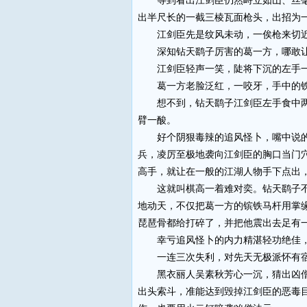
等到看出江剑臣仍然峙立如山、丝毫不
出半尺长的一截三棱瓦面枪头，出招为
江剑臣先是纹风未动，一俟枪来切近
深知钻天鹞子厉害的葛一方，哪敢让江
江剑臣轻声一笑，陡将下沉的左手一
葛一方老脸泛红，一咬牙，手中的铁
想不到，钻天鹞子江剑臣左手食中两指
臂一酸。
好个阴狠毒辣的追风怪卜，嘴中说的是
兵，凌厉至极地袭向江剑臣的胸口当门
高手，就让在一般的江湖人物手下点出
这就叫棋高一着难对奕。钻天鹞子不光
地动天，不仅把葛一方的镔铁马杆用掌
琵琶骨都给打碎了，并把他震出去足有
幸亏追风怪卜的内力精湛轻功绝佳，
一连三次失利，对先天无极派怀有宿
黑衣丽人吴素秋芳心一沉，猜出凶僧法
出头索斗，准能达到毁掉江剑臣的恶毒