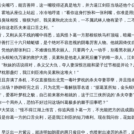
尖嘴巧，能言善辩，这一嘴咬得还真是地方，并力逼江剑臣当场还他个
地从座位上站起，冷冷地哼道：“看你这身打扮和一张利嘴，你准是用
毒臭味相投，狼狈为奸。我吴素秋此次出关，一不属武林人物有梁子，二
着你这老匹夫来逞口舌之利。”
又刚从吴不残的嘴中得悉，追风怪卜葛一方那根镔铁马杆顶端，暗藏一
并善打三十六只蜻蜓镖，是个绝对不容忽视的阴毒厉害人物。他就因倚仗
，凭他的那张利口，不难缠住黑衣丽人。只要两个人一动手，别看黑衣丽
金头蜈蚣仇万家的救护大恩，吴素秋是他老人家死后撇下的唯一亲人，江
：“秋妹的话说得对，杀义父大仇，夺人妻深恨岂能和梁子过节相提并论？
梦枕那盏灯，我江剑臣准向吴素秋这堆火！”
弃满了杀机，不仅直接指出北荒一毒叶梦枕的杀夫夺妻罪孽，并且指名
场？静静听完之后，只为北荒一毒解脱罪名道：“据葛某所知，金头蜈
才，爱慕叶梦枕之貌，自己前来塞外相就的，这于江三侠所说的‘杀夫夺妻
你一个局外人，恐怕不好过问这场纠葛极多的棘手旧事吧？”
笑说：“怪不得江湖上传言，你追风怪卜葛一方，不光能把方的说成圆
看是你葛一方的口舌尖利，还是我江剑臣的短刀锋利。现在我问你，花如
泛出一片紫云，就连明如朗星的两只俊目中，也喷射出凌厉的杀芒，追