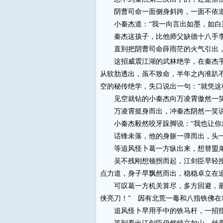
阴曹司命一面侧身斜跨，一面不依道：
小秦杰道：“我一向言出如墨，如白染
秦杰这孩子，比他师父缺德十八手李
直到把阴曹司命薛雨茫的火气引出，
这招威震江湖的武林绝学，在秦杰手中
从软肋透出，虽不致命，半年之内准趴
空的秘传绝学，失口说出一句：“就凭这
见空就钻的小秦杰向万凌霄傲然一笑道
万凌霄挺身而出，冲秦杰阴然一笑说：
小秦杰毅然咬牙跺脚说：“我也让你放
话锋未落，他的身躯一弹而出，头一
等追风怪卜葛一方纵出来，想替盟弟鬼
吴不残刚想顿拐而起，江剑臣早轻按其
点力道，身子早飘然而出，稳稳卓立在
可叹葛一方机关算尽，多方回避，最后
侠亮刀！” 因有北荒一毒和八指铁佛
追风怪卜早用手中的铁马杆，一招指