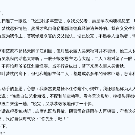
了。
遍了一眼说：“经过我多年查证，杀我义父者，虽是翠衣勾魂柳恕芝，
叶梦枕恋奸情热，然后才私自偷窃那部道德真经潜逃关外的。我在义父生
自应为我作主，替我惨遭杀害的义父报仇。话已说完，不愿卷入漩涡者，
茫惹不起钻天鹞子江剑臣，但对黑衣丽人吴素秋可并不畏惧。他二人长
听吴素秋的话也太难听，一股子报效恩主之心大起，二人互相对望了一眼
不再怕师爷爷江剑臣怪罪。当即拧身纵出，替下来黑衣丽人吴素秋。
梦枕的麾下，但他和地府主薄二人，都是成名多年的绿林巨魁，怎肯和
手的意思，心想：我秦杰要是拴不住你这个小蚂蚱，我还哪配称为人人
：“晚辈自知艺业粗浅，不配和前辈动手。看今天这形势，摸摸头顶都
算没白来这一趟。”说完，又恭恭敬敬地作了一个揖。
说得委婉动听，态度也既恭且敬。阴曹司命薛雨茫人再狠毒，守着这么
，只好自认晦气说：“你先出手吧！”
一下。
？”