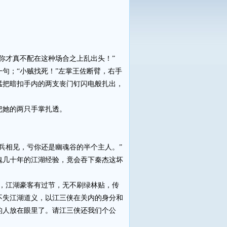
你才真不配在这种场合之上乱出头！”
；“小贼找死！”左掌王佐断臂，右手
猛把暗扣手内的两支丧门钉闪电般扎出，
把她的两只手掌扎透。
相见，亏你还是幽魂谷的半个主人。”
几十年的江湖经验，竟会吞下秦杰这坏
，江湖豪客有过节，无不刷绿林贴，传
不失江湖道义，以江三侠在关内的身分和
的人放在眼里了。请江三侠还我们个公