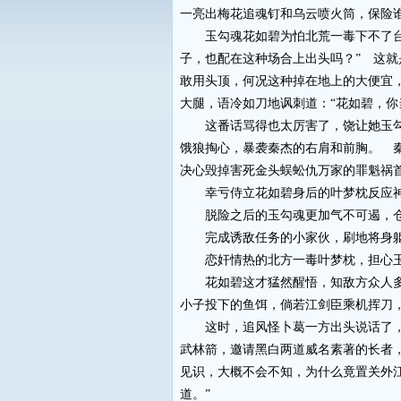
一亮出梅花追魂钉和乌云喷火筒，保险
玉勾魂花如碧为怕北荒一毒下不了台，
子，也配在这种场合上出头吗？” 这
敢用头顶，何况这种掉在地上的大便宜
大腿，语冷如刀地讽刺道：“花如碧，
这番话骂得也太厉害了，饶让她玉勾魂
饿狼掏心，暴袭秦杰的右肩和前胸。 
决心毁掉害死金头蜈蚣仇万家的罪魁祸
幸亏侍立花如碧身后的叶梦枕反应神速
脱险之后的玉勾魂更加气不可遏，仓
完成诱敌任务的小家伙，刷地将身躯
恋奸情热的北方一毒叶梦枕，担心玉勾
花如碧这才猛然醒悟，知敌方众人多数
小子投下的鱼饵，倘若江剑臣乘机挥刀
这时，追风怪卜葛一方出头说话了，只
武林箭，邀请黑白两道威名素著的长者
见识，大概不会不知，为什么竟置关外
道。”