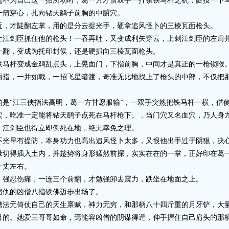
为自己这一招所动时，葛一方才借双手一拧镔铁马杆之机，陡按一下马
一箭穿心，扎向钻天鹞子前胸的中腑穴。
，才陡翻左掌，用的是分云捉光手，硬拿追风怪卜的三棱瓦面枪头。
剑臣抓住他的枪头！一吞再吐，又变成利矢穿云，上刺江剑臣的左肩井
翻，变成为托印封侯，还是硬抓向三棱瓦面枪头。
马杆变成金鸡乱点头，上晃面门，下指前胸，中间才是真正的一枪锁喉
，一并如戟，一招飞星暗渡，奇准无比地找上了枪头的中部，不仅把那
“江三侠指法高明，葛一方甘愿服输”，一双手突然把铁马杆一横，借
穴，吃准一定能将钻天鹞子点死在马杆枪下。．当门穴又名血穴，乃人身
，江剑臣也得立即倒死在地，绝无幸免之理。
早有提防，本身功力也高出追风怪卜太多，又恨他出手过于阴狠，决心
缘切得插入土内，并趁势将身形猛然前探，实实在在的一掌，正好印在葛
一丈左右。
强忍伤痛，一连三个前翻，才勉强卸去震力，跌坐在地面之上。
仇的凶僧八指铁佛迈步出场了。
元倚仗自己的天生禀赋，神力无穷，和那柄八十四斤重的月牙铲，大量
目的。她爱三哥哥如命，焉能容凶僧的阴谋得逞，伸手握住自己肩头的那