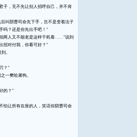
君子，无不先让别人招呼自己，并不肯
后叫阴曹司命先下手，岂不是变着法子
手吗？还是你先出手吧！”
两人又不能老是这样干耗着……”说到
出招对付我，你看可好？”
没到。
刃？”
招之一樊哙屠狗。
好的？”
不怕让所有在座的人，笑话你阴曹司命