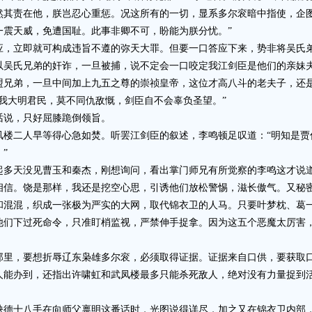
然其责在他，朕岂忍心重惩。况这所有的一切，显系多尔衮暗中指使，企
一震天威，免遭国耻。此事非卿不可，盼能为朕分忧。”
立即就可构成违旨不遵的弥天大罪。但要一口答应下来，势非将吴氏弟
以吴氏兄弟的奸诈，一旦被捕，说不定会一口咬定我江剑臣是他们的亲妹
弟，一旦中间加上九五之尊的崇祯皇帝，这位才高八斗的老夫子，还是
我大明君民，莫不同仇敌慨，剑臣自不会辜负圣望。”
说，只好屈膝跪倒领旨。
二人早等得心急如焚。听罢江剑臣的叙述，李鸣顿足叹道：“明知是贾
”
天没见曹玉和秦杰，刚想询问，看出掌门师兄有所觉察的李鸣这才说道
相信。饶是那样，我还是挖空心思，引诱他们放松警惕，滋长傲气。又秘
和混混，织成一张极为严实的大网，取代锦衣卫的人马。只要叶梦枕、葛
他们下过死命令，只准盯梢监视，严禁伸手捉拿。因为这五个恶魔太厉害
，要想折辱辽东枭雄多尔衮，必须取得证据。证据来自口供，要获取口
人能办到，还指出许啸虹和武凤楼最多只能杀死敌人，绝对没有力量捉到
十八手在向师父禀明这番话时，光图说得详尽，加之又在锦衣卫内部，