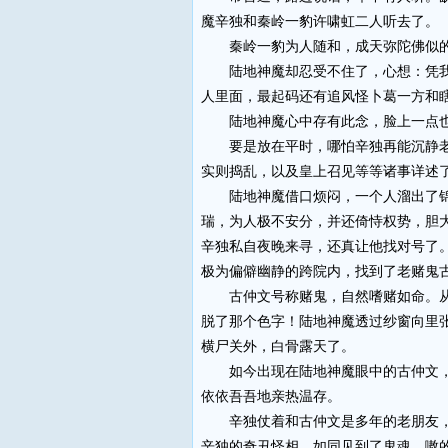
魔辛独和秦岭一豹许啸虹二人听去了。
秦岭一豹为人随和，成天弥陀佛似的
陆地神魔却忍受不住了，心想：凭我辛
人里面，最起码还有追风怪卜葛一方和
陆地神魔心中存有此念，脸上一点也显
要是放在平时，哪怕辛独再能沉静老辣
实则捣乱，以及皇上召见等等诸事详述
陆地神魔借口烦闷，一个人溜出了锦
瑞，为人极不安分，并还倚恃权势，胆
辛独私自夜晚来寻，还真让他找对号了
极为偏僻幽静的跨院内，找到了老赌鬼
古仲文号称赌鬼，自然嗜赌如命。从古
脱了那个色字！陆地神魔透过纱窗向里
横尸关外，白骨露天了。
如今出现在陆地神魔眼中的古仲文，不
依依吾吾地亲热温存。
辛独仗着和古仲文是多年的老朋友，一
辛独的奇丑怪相，如同见到了鬼魂，嗷