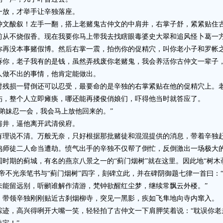
放，才举手让辛独落座。
酸叙！左手一翻，搭上老赌鬼古仲文的中肩井，右掌子舒，紧紧贴住古
前从不烧假香。现在我要你马上带我去找瞎眼毒婆史大翠和追风怪卜葛一
你再没本事赌假博。然后右掌一震，拍伤你的促精穴，叫你老小子和罗帐
诉你，老子我有的是钱，虽然弄残废你老赌鬼，我会养活你古仲文一辈子，
人做不出的事情，他肯定能做出。
损一臂倒还可以忍受，最要命的是辛独的右掌紧贴在他的促精穴上。老
伤，整个人立即瘫痪，哪还能再搂俊俏娘们，吓得他当时就答应了。
妹忍一会，我会马上放他回来的。”
井，逼他离开武清侯府。
说不清。万般无奈，只好根据那批赌徒和混混提供的消息，带着辛独
师徒二人命当遭劫。愤气出手的辛独不仅帮了倒忙，反倒激出一场极大
期的蓟城，有名的燕京八景之一的“蓟门烟树”就在这里。因此地“树木
帝不光亲笔书与“蓟门烟树”四字，刻碑立此，并在碑阴御题七律一首曰：
未能留远别，听鹂谁解作清游，梵钟欲醒红尘梦，继续常飘云外楼。”
带领辛独刚刚贴近古刹烟柳寺，突见一黑影，疾如飞隼地向寺内窜入。
，高兴得咧开大嘴一笑，轻轻拍了古仲文一下肩胛笑着说：“耽误你老