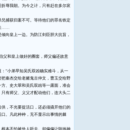
图折辱我朝。为今之计，只有赶在多尔衮
兄捕获归案不可。等待他们的罪名铁定
夫……
倾向皇上一边。为防江剑臣胆大抗旨，
伯父和皇上做好的圈套，师父偏还故意
：“小弟早知吴氏双凶确实难斗，从一
密把秦杰交给老赌鬼古仲文，曹玉交给野
一方、史大翠和吴氏双凶等一露面，准会
，只有师父、义父才配动他们，连大头二
供，不光要捉活口，还必须撬开他们的
活口。凡此种种，无不显示出事情的棘
根本不怕被外人听去。却偏偏让陆地神