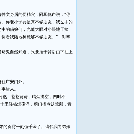
仲文身后的促精穴，附耳低声说：“你
方。你老小子要是真不够朋友，我左手的
之中的俏娘们，光能大眼对小眼地干搂
你看我陆地神魔够不够朋友。” 对辛
赌鬼自然知道，只要拉于背后由下往上
赶往广安门外。
的事故来。
蓊然，苍苍蔚蔚，晴烟拂空，四时不
“十里轻杨烟霭浮，蓟门指点认荒邱，青
弟的春霄一刻值千金了。请代我向弟妹