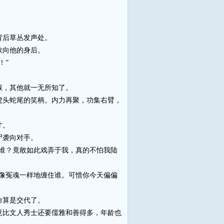
背后草丛发声处。
欺向他的身后。
！”
猴，其他就一无所知了。
头蛇尾的笑柄。内力再聚，功集右臂，
寸。
尸袭向对手。
谁？竟敢如此戏弄于我，真的不怕我陆
像冤魂一样地缠住谁。可惜你今天偏偏
命算是交代了。
比文人秀士还要儒雅和善得多，年龄也