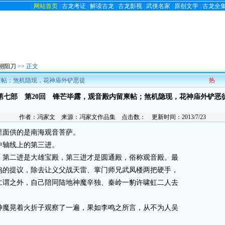
|
网站首页
|
古龙考证
|
解读古龙
|
古龙影视
|
武侠名家
|
原创文学
|
古龙全
朝阳刀
>> 正文
柬帖；煞机隐现，花神庙外铲恶徒
热
第七部 第20回 锋芒毕露，观音殿内留柬帖；煞机隐现，花神庙外铲恶
作者：
冯家文
来源：
冯家文作品集
点击数：
更新时间：2013/7/23
面供的是南海观音菩萨。
轴线上的第三进。
第二进是大雄宝殿，第三进才是圆通殿，俗称观音殿。最
鸣的提议，除去让义父战天雷、掌门师兄武凤楼两把硬手，
仁谓之外，自己陪同陆地神魔辛独、秦岭一豹许啸虹二人去
魔晃着火折子观察了一遍，果如李鸣之所言，从不为人吴