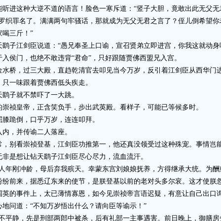
进这种大逆不道的语言！脸色一寒斥道：“竖子大胆，竟敢出此无父无
织罪名了。满满两句牢骚话，那就成为无父无君之言了？侄儿倒希望你
喝三斤！”
子江剑臣说道：“愚兄奉圣上口谕，宣召贤弟立即进宫，你我这就动身
侯门，也绝不敢违背“君命”，只好跟随贾佛西盟兄入宫。
桥，过三大殿，直趋乾清官去叩见当今万岁，反引着江剑臣从西华门
只一味跟着贾佛西低头疾走。
鹞子就不禁吓了一大跳。
崇祯皇帝，正含笑负手，步出武英殿。看样子，可能已等候多时。
膝跪倒，口乎万岁，连连叩拜。
内，并传谕二人落座。
别看崇祯登基，江剑臣功推第一，他还真没领受过这种殊宠。事情岂能
无非是想让钻天鹞子江剑臣尽心尽力，流血流汗。
年刚冲龄，母后弃我殡天。幸蒙东宫刘娘娘抚养，方得继承大统。为酬
纷纷前来，据悉辽东来的使节，是朕登基以前的老对头多尔衮。这才使朕忽
的事件上，太已薄情寡恩，如今见崇祯帝言语迟疑，有意让自己出口询
地问道：“不知万岁悟出什么？请向臣等谕示！”
平静，先是刑部两郎中被杀，后有礼部一主事遇害。前日晚上，御膳房