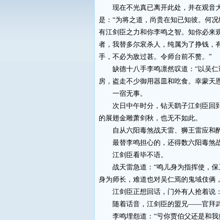
现在不光真已离开此处，并在观音大
是：“为将之道，尚贵在知已知彼。何
有江剑臣之力和你李鸣之智。知你必来
者，我替多尔衮杀人，纯属为了挣钱，
手，不必为敌过甚。令师台前不赘。”
缺德十八手李鸣凛然叹道：“以吴仁谓
房，盗走不少御用器皿和吃食。幸蒙天
一宿无事。
次日中午时分，钻天鹞子江剑臣回到了
的展翅金雕萧剑秋，也无不如此。
自从六阳毒煞战天雷、狮王雷应和醉和
最替李鸣担心的，还得数六阳毒煞战天
江剑臣看毕不语。
战天雷急道：“鸣儿身为指挥使，保卫
身为师长，难道也对吴仁焉的鬼域伎俩，
江剑臣正想回话，门外有人抢着说：“
随着话音，江剑臣的盟兄——官拜武
李鸣埋怨道：“亏你贾伯父还是和我师