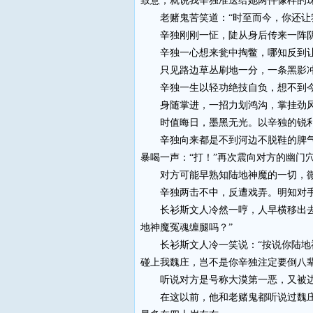
致意，就说我辛独准送给她两件像样的珠
老赌鬼苦笑道：“时至而今，你还让我
辛独刚刚一怔，陡从身后传来一阵阴
辛独一心想来瓮中掏鳖，哪知反到让对
只见路边草丛刷地一分，一条黑影冲天
辛独一生以轻功绝技自负，想不到今晚
身随掌进，一招力划鸿沟，掌挂劲风
时值晦日，墨黑无光。以辛独的锐利目
辛独向来都是不到河边不脱鞋的脾气，
暴喝一声：“打！”再次震向对方的幽门
对方可能早熟知陆地神魔的一切，微
辛独两击不中，反遭戏弄。明知对手厉
长衫斯文人冷然一哼，人早横移出去，
地神魔冤魂缠腿吗？”
长衫斯文人冷一笑说：“按说你陆地神
碰上我魏庄，岂不是你辛独注定要倒八辈
听说对方是号称大漠第一恶，又被边荒
在这以前，他和老赌鬼都听说过魏庄的