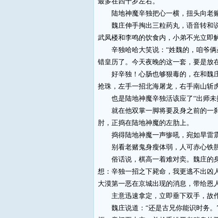
最多在四十岁左右。
陆地神魔辛独把心一横，扭头向老赌鬼
魏庄伸手掏出三粒药丸，语音转和说：
武凤楼和李鸣的饮食内，小弟不光立即
辛独哈哈大笑说：“姓魏的，咱爷俩虽
错皇历了。今天夜晚的这一套，要是放
好辛独！心肠也够狠毒的，在和魏庄说
抢珠，左手一招北海屠龙，右手南山斩
也是陆地神魔辛独活该应了“出师未捷
就在他双掌一脚将要及身之前的一刹间
肘，正捣在陆地神魔的左肋上。
捣得陆地神魔一声惨吼，宛如旱雷震天
别看老赌鬼身瘦体弱，人可赤心铁胆。
俗话说，棋高一着难对奕。魏庄的身手
想：辛独一招之下毙命，我更逃不出凶
大漠第一恶在京城出现的消息，带给恩
主意迅速拿定，立即垂下双手，故作惊
魏庄说道：“还是古兄你能识时务。”