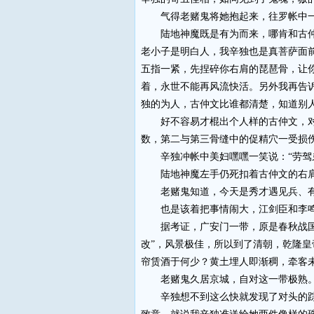
气得老赌鬼将她抱起来，往罗帐中一
陆地神魔既是有为而来，哪肯和古仲文
老小子是明白人，我辛独也是真菩萨面
五指一紧，先捏碎你右肩的琵琶骨，让
着，永世不能再风流快活。另外我再告
独的为人，古仲文比谁都清楚，知道别
好不容易才棍出个人样的古仲文，对残
数，第二与第三骨缝中的促精穴一受损
辛独冲帐中美妇嘿嘿一笑说：“劳驾弟
陆地神魔左手仍死扣着古仲文的右肩
老赌鬼知道，今天是秀才遇见兵、有理
也是该着把事情闹大，江剑臣和李鸣
据考证，广安门一带，原是春秋战国时
改”，风景极佳，所以到了清朝，乾隆皇
帘赁酒于何少？黄土埋人即渐稠，牵客
老赌鬼久居京城，自对这一带极熟。
辛独想不到这么快就发现了对头的踪迹