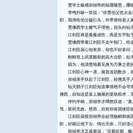
贾学士极感崇祯帝的知遇隆恩，哪能听
李鸣扑哧一笑说：“你贾伯父也太会罗
职，我准给伯父磕仨头，外带请你老人家
贾佛西学士赌气不理他，扭头向钻天鹞
江剑臣再是孤傲成性，再是生平耻于入
贾佛西带着江剑臣不走午朝门，经金水
江剑臣虽心知有异，却也不好多问，
刚刚登上武英殿前的高大台阶，钻天
因为，他清楚地看见身为万乘之君的
江剑臣心神一凛，俯首连趋数步，屈
崇祯亲手扶起了江剑臣，轻携其手入
钻天鹞子江剑臣知道事情绝不会寻常，
佛西，自知这是皇上施展的笼络权术，
停约半晌，崇祯帝才喟然叹道：“寡人
笃，医药无效。然而，目前却各国使臣
江剑臣虽恨崇祯帝在处理杨鹤和侯国英
阶，好能让他下台。情出无奈，只好违心
崇祯帝才又接着说：“京都近期，极不