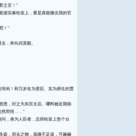
君之言！”
老据实奏给皇上，要是真能撤去我的官
吧！”
进去，奔向武英殿。
等闲！和万岁名为君臣、实为师生的贾
慈恩，封之为东宫太后。哪料她近期病
然而悟……”
问，身为人臣者，总得给皇上垫个台
失盗，窃去之物，虽微不足道，可赫赫