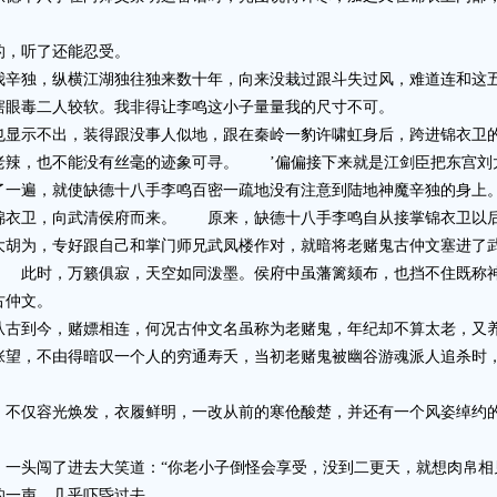
，听了还能忍受。
独，纵横江湖独往独来数十年，向来没栽过跟斗失过风，难道连和这五
瞎眼毒二人较软。我非得让李鸣这小子量量我的尺寸不可。
示不出，装得跟没事人似地，跟在秦岭一豹许啸虹身后，跨进锦衣卫
，也不能没有丝毫的迹象可寻。 ’偏偏接下来就是江剑臣把东宫刘
了一遍，就使缺德十八手李鸣百密一疏地没有注意到陆地神魔辛独的身上
衣卫，向武清侯府而来。 原来，缺德十八手李鸣自从接掌锦衣卫以后
大胡为，专好跟自己和掌门师兄武凤楼作对，就暗将老赌鬼古仲文塞进了
。 此时，万籁俱寂，天空如同泼墨。侯府中虽藩篱颏布，也挡不住既称
古仲文。
到今，赌嫖相连，何况古仲文名虽称为老赌鬼，年纪却不算太老，又养
张望，不由得暗叹一个人的穷通寿夭，当初老赌鬼被幽谷游魂派人追杀时
仅容光焕发，衣履鲜明，一改从前的寒伧酸楚，并还有一个风姿绰约的
头闯了进去大笑道：“你老小子倒怪会享受，没到二更天，就想肉帛相见
的一声，几乎吓昏过去。