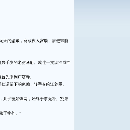
无天的恶贼，竟敢夜入宫墙，潜进御膳
兴千岁的老驸马府。就连一贯淡泊成性
也首先来到广济寺。
仁谓留下的柬贴，转手交给江剑臣。
，几乎密如蛛网，始终于事无补。贤弟
然于物外。”