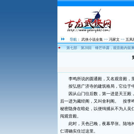
导航：
武侠小说全集
>>
冯家文
>>
五凤
第七部 第20回 锋芒毕露，观音殿内留
李鸣所说的圆通殿，又名观音殿，里
按弘慈广济寺的建筑格局，它位于中
因从山门往后数，第一进是天王殿，
后一进为藏经阁，又叫舍利阁。 按李
秘密隐身在暗处，以便缉捕从不为人吴
闯观音殿。
此时，天色已晚，夜幕早张。陆地神
仁谓确实住过这里。