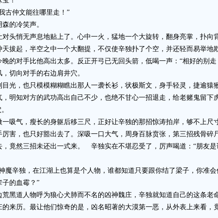
宝！”
古仲文能往哪里走！”
森的冷笑声。
头悄无声息地贴上了。心中一火，猛地一个大旋转，翻身亮掌，扑向
拔起，半空之中一个大翻提，不仅使辛独扑了个空，并还轻而易举地
的对手比他高出太多。反正开弓已无回头箭，低喝一声：“相好的别走
，切向对手的右边肩井穴。
光，也只模模糊糊瞧出那人一袭长衫，状极斯文，身手轻灵，捷逾猿
明知对方的武功高出自己不少，也绝不甘心一招退走，给老赌鬼留下虎
穴。
一吸气，瘦长的身躯后移三尺，正好让辛独的那招惊涛拍岸，够不上尺
害，也只好豁出去了。深吸一口大气，周身百脉贲张，第三招残骨碎
竟然三招未还出一式来。 辛独实在不堪忍受了，厉声喝道：“朋友是
魔辛独，在江湖上也算是个人物，谁都知道只要跟你结了梁子，你准会
子的血霉？”
黑道人物呼为狼心犬肺而不名的凶神魏庄，辛独就知道自己的这条老
来历。最让他们惊奇的是，凶名昭著的大漠第一恶，从外表上来看，竟