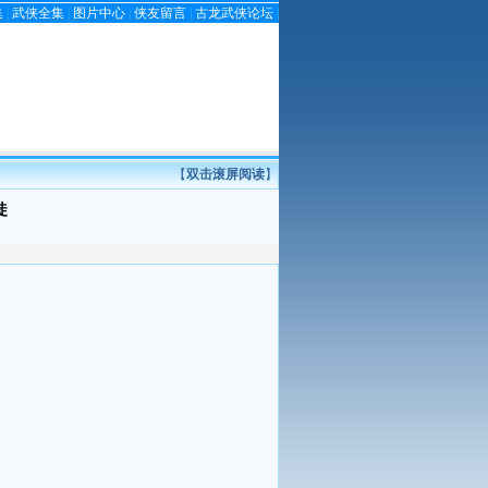
集
|
武侠全集
|
图片中心
|
侠友留言
|
古龙武侠论坛
|
【
双击滚屏阅读
】
徒