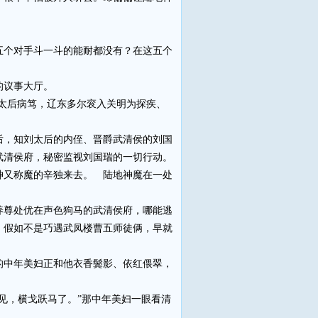
个对手斗一斗的能耐都没有？在这五个
的议事大厅。
太后病笃，辽东多尔衮入关明为探疾、
。
，知刘太后的内侄、晋爵武清侯的刘国
武清侯府，秘密监视刘国瑞的一切行动。
神又称魔的辛独来去。 陆地神魔在一处
尊处优在声色狗马的武清侯府，哪能逃
，假如不是巧遇武凤楼曹五师徒俩，早就
中年美妇正和他衣香鬓影、依红偎翠，
，横戈跃马了。”那中年美妇一眼看清