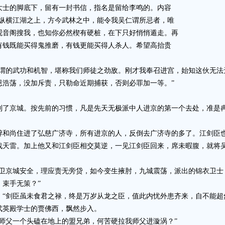
士的脚底下，留有一封书信，指名是留给李鸣的。内容
况纵横江湖之上，方今武林之中，能令我吴仁谓所忌者，唯
观音阁搜我，也知你必然楔有硬桩，在下只好悄悄遁走。再
有钱既能买得鬼推磨，有钱更能买得人杀人。希望高抬贵
的武功和机智，堪称我们师徒之劲敌。刚才我奉召进宫，始知这伙无法
恩浩荡，没加斥责，只勒命近期捕获，否则必罪加一等。”
京城。按先前的习惯，凡是先天无极派中人进京的第一个去处，准是冉
尚住进了弘慈广济寺，所有进京的人，反倒去广济寺的多了。江剑臣
雷。加上他又和江剑臣相交莫逆，一见江剑臣回来，席未暇腹，就将吴
京城安全，理应责无旁贷，如今变生掖肘，九城震荡，派出的锦衣卫士
束手无策？”
剑臣虽未食君之禄，终是万岁从龙之臣，值此内忧外患齐来，自不能超
英殿学士的贾佛西，飘然步入。
父一个头磕在地上的盟兄弟，何苦硬拉我师父进漩涡？”