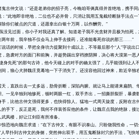
古仲文说：“还是老弟你的招子亮，今晚咱哥俩真得并首绝地，携手同
“此地即非绝地，二位也不必并骨，只消让我用五鬼截经断脉手法点一
解除你们被点的穴道，还愿拿出白银十万两，以作酬劳。”
没见过面，你小子对我还真了解。知道老子我不光贪财并且极为怕死，
在两年前，我辛独不仅会马上伸手去接药，还准能毒死你说的那三……”
话的时候，早把全身功力提聚到十成以上，不等最后那个“人”字说出口
虎，急袭对方的面门和前胸，并趁势踢出穿裆撩阴脚，决心将大漠第一恶
身先死”的那句古诗，他今天碰上的对手的确太强了，几乎能强到让人
，狼心犬肺魏庄竟蓦地一下子消失了。还没容他回过神来，欺近辛独右
，直跌出去一丈多远，肋骨折断，深陷内腑。就让马上能请来扁鹊、
一见辛独到地惨死，顿时两眼一红，双手齐出，一招撕胆裂肝，暴袭魏
，比他古仲文强得更多，也快得惊人。猛地一式周天旋度，反附在古仲
人的手下，反正是死，我何不佯装答应他的条件，让魏庄点我的绝脉，接
人武凤楼，好让江剑臣有所准备。
恐地向魏庄求道：“在下古仲文，有眼不识泰山。只盼饶我性命，一切
人早扑到古仲文的身侧，突然伸出双手，用五鬼断脉封穴的手法，飞快