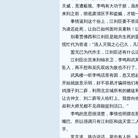
天威，竟遭藐视。李鸣有大功于朕，虽
来到之前，彻底肃清区手和盗贼，才能
事情逼到这个份上，江剑臣要不答应，
为凌迟处死，让自己如何面对吴素秋！
别看贾佛西和江剑臣是能共生死的盟兄
慌忙代为答道：“清人灭我之心已久，凡
盟兄已为代作主，江剑臣还有什么话
江剑臣出宫来到锦衣卫，李鸣和武凤楼
坠入，再不想和吴氏双凶为敌也不行了。
武凤楼一听李鸣话里有因，忽又想起多
开始就故意示弱，好不容易才骗得他们
鸡溜子刘二孬，利用北京城所有的赌徒
让古仲文、刘二孬等人给盯上。我曾向
叔和大师兄都不见得能捉到活口。”
李鸣的意思很清楚，事情也明摆在那里
嘴巴。所以强调只有江剑臣和战天雷二
手。
常言道，路边说话，草中有人听。缺德