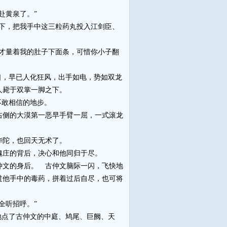
赴黄泉了。”
下，把我手中这三粒药丸投入江剑臣、
才量着我的肚子下面条，可惜你小子翻
，早已人化狂风，出手如电，势如双龙
人毙于双掌一脚之下。
不敢相信的地步。
侧的大漠第一恶早手臂一屈，一式滚龙
华陀，也回天无术了。
庄的背后，决心和他同归于尽。
文的身后。 古仲文脑际一闪，飞快地
过他手中的毒药，拼着过后自尽，也可将
全听招呼。”
地点了古仲文的中庭、鸠尾、巨阙、天