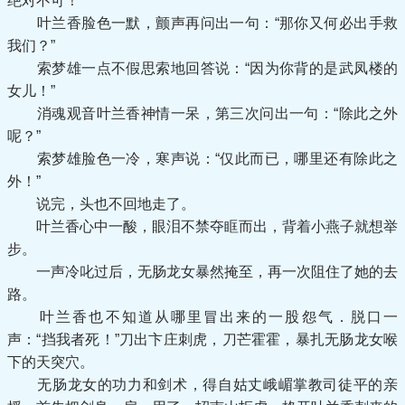
绝对不可！”
叶兰香脸色一默，颤声再问出一句：“那你又何必出手救
我们？”
索梦雄一点不假思索地回答说：“因为你背的是武凤楼的
女儿！”
消魂观音叶兰香神情一呆，第三次问出一句：“除此之外
呢？”
索梦雄脸色一冷，寒声说：“仅此而已，哪里还有除此之
外！”
说完，头也不回地走了。
叶兰香心中一酸，眼泪不禁夺眶而出，背着小燕子就想举
步。
一声冷叱过后，无肠龙女暴然掩至，再一次阻住了她的去
路。
叶兰香也不知道从哪里冒出来的一股怨气．脱口一
声：“挡我者死！”刀出卞庄刺虎，刀芒霍霍，暴扎无肠龙女喉
下的天突穴。
无肠龙女的功力和剑术，得自姑丈峨嵋掌教司徒平的亲