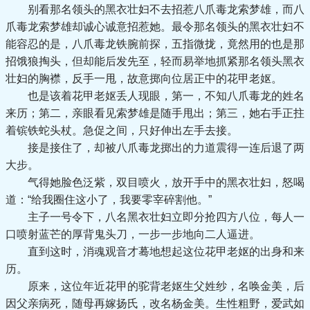
别看那名领头的黑衣壮妇不去招惹八爪毒龙索梦雄，而八
爪毒龙索梦雄却诚心诚意招惹她。最令那名领头的黑衣壮妇不
能容忍的是，八爪毒龙铁腕前探，五指微拢，竟然用的也是那
招饿狼掏头，但却能后发先至，轻而易举地抓紧那名领头黑衣
壮妇的胸襟，反手一甩，故意掷向位居正中的花甲老妪。
也是该着花甲老妪丢人现眼，第一，不知八爪毒龙的姓名
来历；第二，亲眼看见索梦雄是随手甩出；第三，她右手正拄
着镔铁蛇头杖。急促之间，只好伸出左手去接。
接是接住了，却被八爪毒龙掷出的力道震得一连后退了两
大步。
气得她脸色泛紫，双目喷火，放开手中的黑衣壮妇，怒喝
道：“给我圈住这小了，我要零宰碎割他。”
主子一号令下，八名黑衣壮妇立即分抢四方八位，每人一
口喷射蓝芒的厚背鬼头刀，一步一步地向二人逼进。
直到这时，消魂观音才蓦地想起这位花甲老妪的出身和来
历。
原来，这位年近花甲的驼背老妪生父姓纱，名唤金美，后
因父亲病死，随母再嫁扬氏，改名杨金美。生性粗野，爱武如