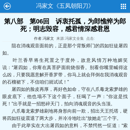
冯家文《五凤朝阳刀》
第八部 第06回 诉衷托孤，为郎憔悴为郎
死；明志毁容，感君情深感君恩
作者:冯家文
来源:冯家文全集
点击:
阻在消魂观音面前的，正是那个背叛师门的四如狂徒屠四
如。
叶兰香早将生死置之于度外，故意风情万种地媚笑
说：“屠四如，你甭在真菩萨面前烧假香。别看你嘴里喊得这
么凶，只要我愿意解开香罗带，你马上就会拜倒在我消魂观音
的石榴裙下，不信咱们就试试！”
屠四如的脸皮再厚，再好色如命，守在八爪毒龙索梦雄的
眼皮底下，他也塌不下这个面子，狂喝了一声：“你这是找
死！”出手就是一招怒碎天门，拍向消魂观音的头当顶。
八爪毒龙索梦雄刷地将身形向前一欺，招出天王托塔，硬
将四如狂徒震退了两大步，并冷冷地吐出“放她走”三个字。
由于此举实在大出屠四如的意料，不禁愕然一怔道：“索