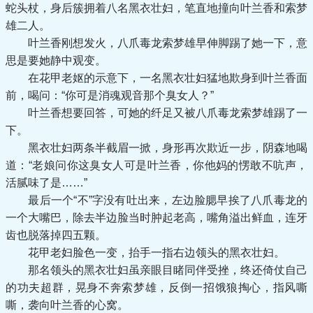
蛇头杖，身后簇拥着八名黑衣壮妇，笔直地撞向叶兰香和索梦
雄二人。
叶兰香刚想发火，八爪毒龙索梦雄早伸脚踢了她一下，意
思是要她静中观变。
在花甲老妪的示意下，一名黑衣壮妇猛地欺身到叶兰香面
前，喝问：“你可是消魂观音那个臭女人？”
叶兰香想要回答，可她的纤足又被八爪毒龙索梦雄踢了一
下。
黑衣壮妇两条半截眉一掀，身形再次欺近一步，阴森地喝
道：“老娘问你这臭女人可是叶兰香，你他妈的愣敢不吭声，
活腻味了是……”
最后一个“不”字没有吐出来，左边脸腮早挨了八爪毒龙的
一个大嘴巴，除去半边脸当时肿起老高，嘴角溢出鲜血，连牙
齿也脱落掉四五颗。
花甲老妇脸色一变，抬手一指右边领头的黑衣壮妇。
那名领头的黑衣壮妇虽亲眼目睹同伴受挫，终还倚仗自己
的功夫超群，晃身不奔索梦雄，反倒一招饿狼掏心，指风嘶
嘶，袭向叶兰香的心窝。