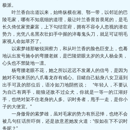
极派。
叶兰香自出道以来，始终纵横在湘、鄂一带，以邻近的巴
陵毛家，哪有不知底细的道理，最让叶兰香畏首畏尾的，是毛
长久倚仗家资豪富，上下勾结官府，拥有不容令人忽视的潜在
势力，光凭八名黑衣壮妇手中握的淬毒鬼头刀，就足可证明毛
家视人命如草芥了。
以索梦雄那敏锐洞察力，和从叶兰香的脸色巨变上，也蓦
地认出发号施令的弯腰老妪，是巴陵碧眼太岁的夫人杨金美，
心头也不禁陡地一凛。
杨弯腰老眼不花，她之所以迟迟不发屠人的信号，是因为
她对不知来历的八爪毒龙存有戒心。目睹自己贴身八女卫逼到
出手可及的部位后，语冷如刀地阴然说； “年轻人，不要认
为自己有两手，能狼还敌不过众犬，你就是一等一的江湖好
手，也绝对架不住老身的人多。识时务者，甩手一走，是你小
子的大便宜。”
一身傲骨的索梦雄，虽对毛家的势力有所忌惮，也绝不会
被几句狂话所吓倒，还是故意惹她发火道：“假如在下不识时
务呢？”