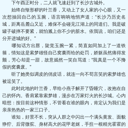
下午酉正时分，二人就飞速赶到了长沙古城外。
始终自惭形秽的叶兰香，又动上了女人家的小心眼，又一
次想抽回自己的玉腕，语言呐呐地悄声道：“长沙乃历史名
城，距离岳麓山又近，难保不会碰见江湖上的同道们。我是破
罐子破摔不要紧，就怕溅上你不少的脏水。依我说，咱们还是
分开进城的好。”
哪知话方出唇，陡觉玉腕一紧，简直如同加上了一道铁
箍，情知这是索梦雄怪自己窝囊而给的处罚，娇躯虽然痛得发
颤，芳心却是一甜，故意嫣然一笑自骂道：“我真是一个不搀
假的窝囊废。”
听了她类似调皮的俏皮话，就连一向不苟言笑的索梦雄也
被逗笑了。
此时此地的叶兰香，早给小燕子解开了昏睡穴，改抱在自
己的怀内。香肩紧靠索梦雄，漫步在万家灯火的长沙城。心内
暗想：按目前这种情形，不管看在谁的眼内，肯定认为我们是
亲亲热热的一家三口子。
谁知，好景不长，突从人群之中闪出一个满头黄发、面貌
狰狞、后背微驼、身材高大的花甲老妪，手拄一根精光霍霍的