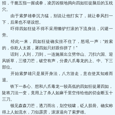
招，干脆五指一握成拳，凌厉凶狠地捣向四如狂徒脑后的玉枕
穴。
由于索梦雄拳沉力猛，别说让他打实了，就让拳风扫一
下，后果也不堪设想。
吓得四如狂徒不得不采用懒驴打滚的下流身法，闪避一
旁。
经此一来，四如狂徒确实挂不住了，怒吼一声：“姓索
的，你欺人太甚，屠四如只好跟你拼了！”
话到，人到，刀到，一连施展出立劈华山、刀扫六国、迎
风斩草，三缕刀芒，破空有声，分袭八爪毒龙的上、中、下三
部位。
开始索梦雄只是展开身法，八方游走，意在使其知难而
退。
铁下一条心、想和八爪毒龙一较高低的四如狂徒屠四如，
陡将刀法一变，竟用上了杀人如麻千里空传给他的切金断玉十
三刀。
顿见森森刀芒，透刀而出，划空锐啸，砭人肌骨。确实称
得上人如流水，刀似霹雳，滚滚逼向了索梦雄。