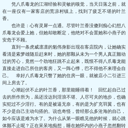
凭八爪毒龙的江湖经验和灵敏的嗅觉，当天日落之前，就
在一座仅有一家客店的荒凉村镇上，找到了疲乏不堪的叶兰
香。
也许是：心有灵犀一点通。尽管叶兰香没傻到痴心幻想八
爪毒龙会爱上她，但她却敢断定，他绝对不会置她和小燕子的
安危于不顾。
直到一条虎威凛凛的魁伟身影出现在客店院内，让她确实
看清是索梦雄随后赶来时，她的那颗从未为一个男人真正颤动
过的芳心，竟然一个劲地狂跳不止起来，既恨不得八爪毒龙能
直接走进自己所住的客房，又一阵心悸，巴不得他不来理会自
己。 幸好八爪毒龙只瞥了她的住房一眼，就被店小二引进三
间上房去了。
心潮起伏不止的叶兰香，那里能睡得着！ 回忆起自己过
去的所作所为，虽还没达到淫浪不堪、人尽可夫的地步，也确
实犯过不少淫行。有的是被逼无奈，有的是为扩充羽翼，也有
不少是自己主动勾搭的。说也奇怪，曾经那么多沧海的自己，
如今应该是难为水了。为什么从第一眼瞧见他的时候，就心跳
体颤不止呢？正在呆呆地痴想，睡在她怀内的小燕子忽然翻转