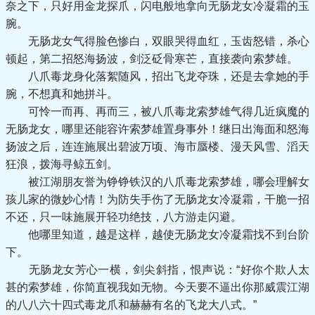
奈之下，只好用金龙探爪，闪电般地拿向无肠龙女冷凝霜的玉
腕。
无肠龙女气得脸色惨白，双眼哭得血红，玉齿怒错，杀心
顿起，第二招怒海扬波，剑泛砭骨寒芒，直接袭向索梦雄。
八爪毒龙身化落絮随风，招出飞龙夺珠，还是去拿她的手
腕，不想真和她拼斗。
可怜一而再、再而三，被八爪毒龙索梦雄气得几近疯魔的
无肠龙女，哪里还能容许索梦雄置身事外！继日出海面和怒海
扬波之后，连连施展出碧波万顷、海市蜃楼、漫天风雪、滔天
狂浪，拨海寻鲸五剑。
被江湖朋友誉为铮铮铁汉的八爪毒龙索梦雄，哪会理解女
孩儿家的微妙心情！为防失手伤了无肠龙女冷凝霜，干脆一招
不还，只一味施展开轻功绝技，八方游走闪避。
他哪里知道，越是这样，越使无肠龙女冷凝霜找不到台阶
下。
无肠龙女芳心一横，剑尖斜指，恨声说：“好你个欺人太
甚的索梦雄，你简直视我如无物。今天要不逼出你那威震江湖
的八八六十四式毒龙爪和赫赫有名的飞龙大八式。”