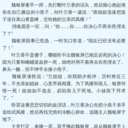
魏银屏素手一挥，先打断叶兰香的话头，然后狠心抱起偎
依在自己膝边的小燕子，向叶兰香一递说：“请姐姐迅速把孩
子送往嵩山黄盖峰，交给她的父亲武凤楼！”
消魂观音一怔，问：“你……你……你决心不再诈死埋名
了？”
魏银屏因事已危急，一时失口答道：“现在已经没有必要
了！”
叶兰香不是傻子，哪能听不出魏银屏已抱定必死的决心！
因为只要和峨嵋派血拼一死，就绝对用不着再去诈死埋名了。
鼻头一酸，拒不抻手去接小燕子。
魏银屏凄然说：“兰姐姐，你我朝夕相伴，历时将近三
年，不光亲如姐妹，心意早就相通。为了凤楼和燕儿，银屏何
惜一死！姐姐如不急走，必陷燕儿于死地。小妹跪下拜求
了。”
听罢这番悲悲切切的血泪话，叶兰香决心先把小燕子亲手
送给武凤楼，然后再找无情剑冷酷心拼命，追随主人魏银屏于
地下。
主意打定，单膝一屈，双手搀起魏银屏，趁从魏银屏手上