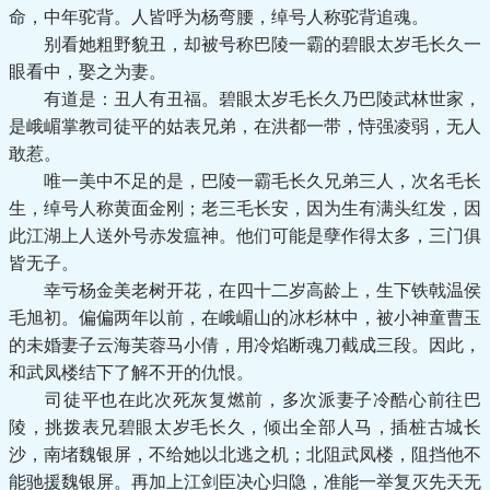
命，中年驼背。人皆呼为杨弯腰，绰号人称驼背追魂。
别看她粗野貌丑，却被号称巴陵一霸的碧眼太岁毛长久一
眼看中，娶之为妻。
有道是：丑人有丑福。碧眼太岁毛长久乃巴陵武林世家，
是峨嵋掌教司徒平的姑表兄弟，在洪都一带，恃强凌弱，无人
敢惹。
唯一美中不足的是，巴陵一霸毛长久兄弟三人，次名毛长
生，绰号人称黄面金刚；老三毛长安，因为生有满头红发，因
此江湖上人送外号赤发瘟神。他们可能是孽作得太多，三门俱
皆无子。
幸亏杨金美老树开花，在四十二岁高龄上，生下铁戟温侯
毛旭初。偏偏两年以前，在峨嵋山的冰杉林中，被小神童曹玉
的未婚妻子云海芙蓉马小倩，用冷焰断魂刀截成三段。因此，
和武凤楼结下了解不开的仇恨。
司徒平也在此次死灰复燃前，多次派妻子冷酷心前往巴
陵，挑拨表兄碧眼太岁毛长久，倾出全部人马，插桩古城长
沙，南堵魏银屏，不给她以北逃之机；北阻武凤楼，阻挡他不
能驰援魏银屏。再加上江剑臣决心归隐，准能一举复灭先天无