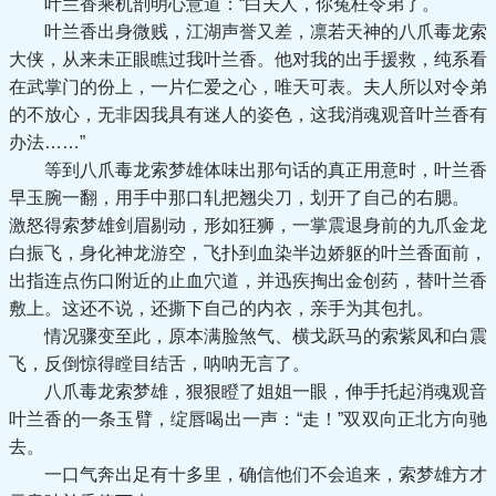
叶兰香乘机剖明心意道：“白夫人，你冤枉令弟了。
叶兰香出身微贱，江湖声誉又差，凛若天神的八爪毒龙索
大侠，从来未正眼瞧过我叶兰香。他对我的出手援救，纯系看
在武掌门的份上，一片仁爱之心，唯天可表。夫人所以对令弟
的不放心，无非因我具有迷人的姿色，这我消魂观音叶兰香有
办法……”
等到八爪毒龙索梦雄体味出那句话的真正用意时，叶兰香
早玉腕一翻，用手中那口轧把翘尖刀，划开了自己的右腮。
激怒得索梦雄剑眉剔动，形如狂狮，一掌震退身前的九爪金龙
白振飞，身化神龙游空，飞扑到血染半边娇躯的叶兰香面前，
出指连点伤口附近的止血穴道，并迅疾掏出金创药，替叶兰香
敷上。这还不说，还撕下自己的内衣，亲手为其包扎。
情况骤变至此，原本满脸煞气、横戈跃马的索紫凤和白震
飞，反倒惊得瞠目结舌，呐呐无言了。
八爪毒龙索梦雄，狠狠瞪了姐姐一眼，伸手托起消魂观音
叶兰香的一条玉臂，绽唇喝出一声：“走！”双双向正北方向驰
去。
一口气奔出足有十多里，确信他们不会追来，索梦雄方才