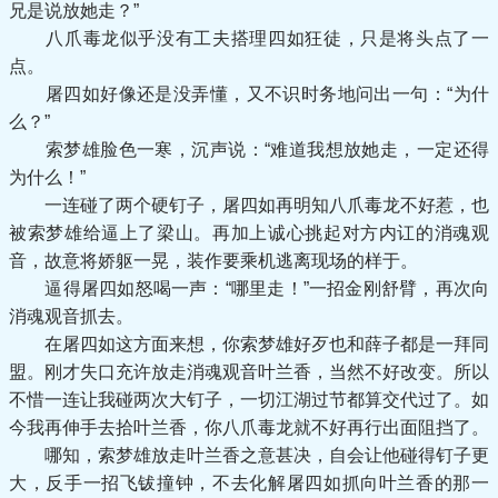
兄是说放她走？”
八爪毒龙似乎没有工夫搭理四如狂徒，只是将头点了一
点。
屠四如好像还是没弄懂，又不识时务地问出一句：“为什
么？”
索梦雄脸色一寒，沉声说：“难道我想放她走，一定还得
为什么！”
一连碰了两个硬钉子，屠四如再明知八爪毒龙不好惹，也
被索梦雄给逼上了梁山。再加上诚心挑起对方内讧的消魂观
音，故意将娇躯一晃，装作要乘机逃离现场的样于。
逼得屠四如怒喝一声：“哪里走！”一招金刚舒臂，再次向
消魂观音抓去。
在屠四如这方面来想，你索梦雄好歹也和薛子都是一拜同
盟。刚才失口充许放走消魂观音叶兰香，当然不好改变。所以
不惜一连让我碰两次大钉子，一切江湖过节都算交代过了。如
今我再伸手去拾叶兰香，你八爪毒龙就不好再行出面阻挡了。
哪知，索梦雄放走叶兰香之意甚决，自会让他碰得钉子更
大，反手一招飞钹撞钟，不去化解屠四如抓向叶兰香的那一