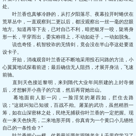
处。
叶兰香也真够冷静的，从打夕阳落尽、夜幕拉开时蜷伏在
荒草丛中，一直观察到二更以后，都没观察出一丝一毫的岔眼
地方。知道再等下去，已对自己不利，暗把银牙一咬，陡将身
形一长，平穿而出，委实称得上，不动如处子，一动如脱兔。
说也奇怪，机智狡诈的无情剑，竟会没在半山亭这处要道
设卡子。
开始，消魂观音叶兰香还不断地采用投石问路的方法，小
心翼翼地试探着前进；最后确信无人阻挡，才展开身法，飞速
前驰。
直到天色接近黎明，来到隋代大业年间所建的上封寺侧
后，才想解开小燕子的穴道，然后再背她出山。
蓦地面前人影一闪，一脸淫笑的屠四如，拦住去路
说；“这就叫知己知彼，百战不殆。屠某的武功，虽然稍胜一
筹，如在山深密林之处，民绝无捕获你叶兰香的一定把握。现
在一来天色快亮，二来地形开阔，你真肯为一个黄口小儿牺牲
自己的一条性命？”
叶兰香把心一横，仗着最近两年跟随老主人千里空学习了