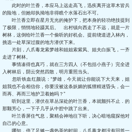
此时的叶兰香，本应马上远走高飞，迅疾离开这草木皆兵
的险地，但她却执拗地非得瞧个水落石出不可。
叶兰香立即在星月无光的掩护下，把本身的轻功绝技提到
了极限，悄悄地轻蹑其后。 出村镇向西走了不远，就是一片
树林，这倒给叶兰香一个偷听的好机会。提前绕道进入林内，
挑选一处草深过腹的地方潜伏下来。
片刻，八爪毒龙索梦雄和姐姐索紫凤、姐夫白振飞，一齐
走进了树林。
事情凑得也真巧，就在三方四人（不包括小燕子）完全进
入树林后，阴云突然四散，明月重照当头。
忽听铁血红颜说：“梦雄，今天就让你能说下大天来，姐
姐我也不会相信你，你要没被这条妖媚的狐狸精迷昏头，会一
而再、再而三地护卫着她吗？”
听到这里，潜伏在草丛深处的叶兰香，本就颤抖不止．的
那颗芳心，一下子几乎从中腔中跳了出来。
叶兰香屏住气息，聚精会神地往下听，决心暗地窥探他对
自己的心意。
哪知，停了足够一盏热茶的时间，八爪毒龙都没有回答一