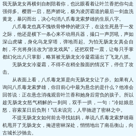
我无肠龙女再横剑自刎陪着你，也比眼看着让叶兰香把你勾走
强得多。樱唇一启，怒声娇叱，极为凌厉霸道的最后一剑血洗
黄龙，暴闪而出，决心勾消八爪毒龙索梦雄的生辰八字。
八爪毒龙也真不愧铁骨铮铮的硬汉子，在这生死悬于一发
之际，他还是横下一条心来不动用兵器，撮口一声厉吼，声如
深山虎啸，身化乌龙穿塔，弹地而起。为怕无肠龙女真会自
刎，不光将身法改为“游龙戏凤”，还把双臂一震，让每只手掌
都幻化出八只掌影，略算被无肠龙女冷凝霜逼出了飞龙八抓。
无肠龙女冷凝霜，不得不在稍全脸面的情况下，停住了攻
击。
从表面上看，八爪毒龙算是向无肠龙女让了步。如果有人
询问八爪毒龙索梦雄，你目前心中最为悬念的是什么？他准会
回答说：正在悬念消魂观音叶兰香和她身后背负的孩子。所以
趁无肠龙女怒气稍解的一刹间，双手一拱，一句：“冷姑娘息
怒，容索某日后负荆！”话未说完，人早驰进了密林之中。
不提无肠龙女如何前去寻找姑妈，单说八爪毒龙索梦雄藉
机甩开了无肠龙女，掩进密林深处，悄悄地出了南岳衡山，向
古城长沙驰去。