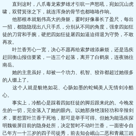
直到这时，八爪毒龙索梦雄才引吭一声怒吼，宛如沉山虎
啸，双臂箕张之下，就连浑身的骨节也都咯咯作响。
他那根本就魁伟高大的身躯，霎时好像暴长了盈尺，每出
一招，都隐隐现出八只手爪，分别从不同的角度，强拿四如狂
徒的刀背和手腕，硬把四如狂徒屠四如逼迫得退为守势，不敢
再攻。
叶兰香芳心一宽，决心不愿再给索梦雄添麻烦，还是迅疾
赶回衡山报信要紧，一连三个起落，离开了白鹤泉，连夜驰往
南岳。
她的主意虽好，却被一个功力、机智、狡诈都超过她很多
的人缀上了。
这个人就是貌艳如花、心肠如墨的蛇蝎美人无情剑冷酷
心。
事实上，冷酷心是踩着四如狂徒的脚后跟来此的。今晚发
生的一切，完全落入了她的眼内。以她那身绝顶轻功和辛辣剑
术，要想置叶兰香于死地，那可是举手可得。但她为能迅疾探
明魏银屏目前的隐身处所，决定暂时不动叶兰香，一面密令自
己年方一十三岁的四子司徒秀，前去知会岷山二恶和青藏三凶