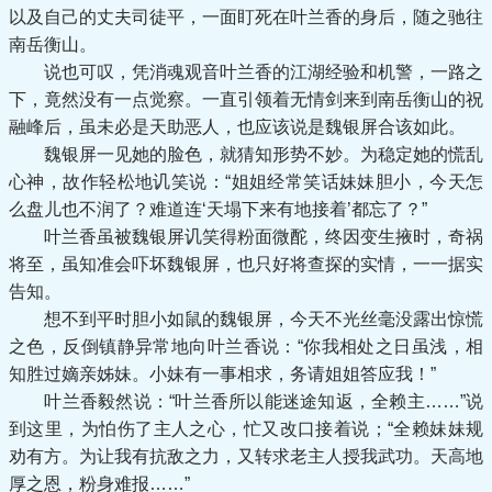
以及自己的丈夫司徒平，一面盯死在叶兰香的身后，随之驰往
南岳衡山。
说也可叹，凭消魂观音叶兰香的江湖经验和机警，一路之
下，竟然没有一点觉察。一直引领着无情剑来到南岳衡山的祝
融峰后，虽未必是天助恶人，也应该说是魏银屏合该如此。
魏银屏一见她的脸色，就猜知形势不妙。为稳定她的慌乱
心神，故作轻松地讥笑说：“姐姐经常笑话妹妹胆小，今天怎
么盘儿也不润了？难道连‘天塌下来有地接着’都忘了？”
叶兰香虽被魏银屏讥笑得粉面微酡，终因变生掖时，奇祸
将至，虽知准会吓坏魏银屏，也只好将查探的实情，一一据实
告知。
想不到平时胆小如鼠的魏银屏，今天不光丝毫没露出惊慌
之色，反倒镇静异常地向叶兰香说：“你我相处之日虽浅，相
知胜过嫡亲姊妹。小妹有一事相求，务请姐姐答应我！”
叶兰香毅然说：“叶兰香所以能迷途知返，全赖主……”说
到这里，为怕伤了主人之心，忙又改口接着说；“全赖妹妹规
劝有方。为让我有抗敌之力，又转求老主人授我武功。天高地
厚之恩，粉身难报……”