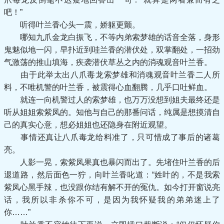
吧！”
听得叶兰香心头一震，娇躯更颤。
哪知九爪金龙白振飞，不等内弟索梦雄的话音全落，身形
鬼魅似地一闪，早扑近到哇兰香的潜伏处，双掌翻处，一招劲
气激荡的推山填海，疾袭潜伏草丛之内的消魂观音叶兰香。
由于此举太出八爪毒龙索梦雄和消魂观音叶兰香二人所
料，不唯机警的叶兰香，被震得心血翻腾，几乎口吐鲜血。
就连一向机警过人的索梦雄，也万万没想到姐夫最终还是
听从姐姐索紫凤的。知他与自己的那番问话，纯属是想摸清自
己的真实心意，想必姐姐也还隐身在附近观望。
事情还真让八爪毒龙给料准了，只可惜成了事后的诸葛
亮。
人影一晃，索紫凤果真也暴闪而出了。先堵住叶兰香的后
退道路，然后面色一狞，向叶兰香叱道：“姓叶的，不是我索
紫凤心黑手辣，也没跟你结有解不开的冤仇。如今打开窗说亮
话，我所以非杀你不可，是因为我怀疑我的弟弟迷上了
你……”