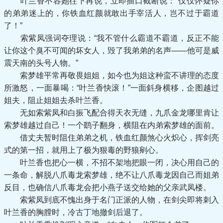
叶兰香不容她往下再说，立即插口截断说：“仅仅怀疑你
的弟弟迷上的，你铁血红颜就敢出手宰活人，岂不过于霸道
了！”
索紫凤强词夺理说：“我不管什么霸道不霸道，反正不能
让你这个臭不可闻的坏女人，毁了我弟弟的名声——他可是威
震天南的头号人物。”
索梦雄平常再敬畏姐姐，如今也为姐这种蛮不讲理的态度
所激怒，一面暴喝：“叶兰香快滚！”一面斜身横移，企图越过
姐夫，阻止姐姐去杀叶兰香。
无如索紫凤和白振飞配合得天衣无缝，九爪金龙哪里肯让
索梦雄越过自己！一个鹞子翻身，横阻在内弟索梦雄的面前。
借丈夫暂时阻住弟弟之机，铁血红颜煞心火炽心，挥剑亮
式的第一招，就用上了极为狠毒的野狼剜心。
叶兰香也把心一横，不招不架地把眼一闭，决心用自己的
一条命，解脱八爪毒龙索梦雄，绝不让八爪毒龙因自己而姐弟
反目，也确信八爪毒龙会把小燕子送交给她的父亲武凤楼。
索紫凤到底不愧出身于名门正派的人物，在剑尖即将刺入
叶兰香的胸膛时，冷古丁地撤剑后退了。