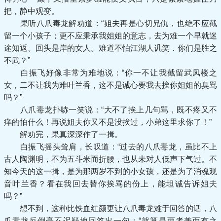
把，静中观变。
果听八爪毒龙解劝道：“姐夫再是心切兄仇，也绝不应截
留一个小孩子；更不应秉承我姐姐的意志，去为难一个早就迷
途知返、回头是岸的女人。难道不怕江湖人讥笑．你们是胜之
不武？”
白振飞好像非常为难地说：“你一不让我截留武凤楼之
女，二不让我为难叶兰香，这不是诚心要我去挨你姐姐的臭骂
吗？”
八爪毒龙扑哧一笑说：“大不了挨上几句骂，既不疼又不
痒的怕什么！再说姐夫你又不是没挨过，小弟这里求你了！”
解劝完，果真深深作了一揖。
白振飞摇头耸肩，长叹道：“过去的八爪毒龙，虽比不上
古人陶渊明，不为五斗米而折腰，也从未对人低声下气过。不
知今天的这一揖，是为那两岁不到的小女孩，还是为了消魂观
音叶兰香？看在我回去替你挨骂的份上，能坦诚告诉姐夫
吗？”
想不到，这种比铁血红颜更让八爪毒龙难于回答的话，八
爪毒龙反倒毫不迟疑地回答出一句：“就算是两者兼而有之