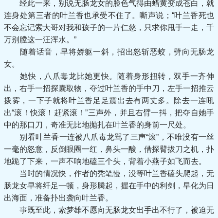
经此一来，别说无肠龙女的脸色气得由蜡黄变成苍白，就
连身处第三者的叶兰香也承受不住了。嘶声说；“叶兰香死也
不会忘记索大哥对我和孩子的一片仁慈，只求你甩手一走，千
万别膛这一汪浑水。”
随着话音，早将娇躯一斜，招出怒斩恶蛟，劈向无肠龙
女。
她快，八爪毒龙比她更快。随着身形扭转，双手一齐伸
出，右手一招探囊取物，夺过叶兰香的手中刀，左手一招推云
拨雾，一下子就将叶兰香足足震出去有两丈多。除去一连吼
出“滚！快滚！赶紧滚！”三声外，并且右臂一抖，把夺自她手
中的那口刀，奇准无比地抛扎在叶兰香的身前一尺处。
别看叶兰香一连被八爪毒龙骂了三声“滚”，不唯没有一丝
一毫的怒意，反倒眼圈一红，鼻头一酸，借探臂拔刀之机，扑
地跪了下来，一声不响地磕三个头，背着小燕子如飞而去。
当时的情况快，作者的秃笔慢，没等叶兰香磕头爬起，无
肠龙女早将纤足一顿，身形腾起，握在手中的利剑，早化为日
出海面，准备扑出袭向叶兰香。
事既至此，索梦雄不愿向无肠龙女出手出不行了，被迫无