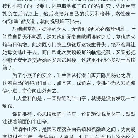
接过小燕子的一刹间，闪电般地点了孩子的昏睡穴，先用丝带
扎负在后背之上，然后收拾好自己的兵刃和暗器，索性连一
句“珍重”都没道，就向祝融峰下驰去。
对峨嵋掌教司徒平的为人，无情剑冷酷心的狡猾机诈，叶
兰香自是无不熟悉，深知他们无妻自峨嵋惨败之后，复仇的火
焰与日俱增。此次既专门挑上魏银屏这块嫩骨头，绝不会再让
她母女逃出手去。而自己此次受魏银屏的临危托孤，又誓必把
小燕子安全送交给她的父亲武凤楼，这就更不能不多动一番脑
筋了。
为了小燕子的安全，叶兰香从打潜自离开隐居秘处之后，
仗着自己的轻功和目力，点苍苔，踩危岩，专挑不为人知的偏
僻小道，拼命向山外奔去。
出人意料的是，一直贴近到半山亭，就愣是没有发现一丝
敌踪。
饶是那样，心思慎密的叶兰香，还是蜷伏荒草丛中，默默
注视着前面的半山亭。
所谓半山亭，是因它座落在南岳镇和祝融峰之间，为南朝
齐梁时代所建，专供游山人歇足，也是叶兰香下山的必经之