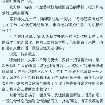
示意叶兰香停下来。
双方刚一站稳，叶兰香就毅然缩回自己的手臂，拉开和索
梦雄之间的距离。
索梦雄先是一怔，随即豁达地一笑说：“亏你还闯出过不
小的字号，心胸怎地这般窄。难道还为我姐姐那几句话想不
开？”
叶兰香凄然说：“正因为我过去的污秽声名传得太响，所
以我才不能连累你。你的三次救命大恩，只好期诸于来世。假
如没有来世的话，我就自愧无法报答了。”
说完，转身欲走。
哪知她快，人家八爪毒龙更快，探臂一招隔窗取物，第二
次改握叶兰香的玉腕，将她扯近身前，大骂说：“我最痛恨蝎
蝎螫螫，连自己都瞧不起的人。你叶兰香好歹也算是一号人
物，怎这么经不起腥风和狂浪？你那杀死薛子都、恶斗无肠龙
女和挥刀划脸的英风豪气哪去了？你叶兰香要真是这样的窝囊
废，我何必三番两次来救你！”
别看叶兰香挨了一顿臭骂，反让她喜极而泣，泪落如雨，
一股刻骨难忘的知遇之情油然而生，扑地而跪，语言发颤地要