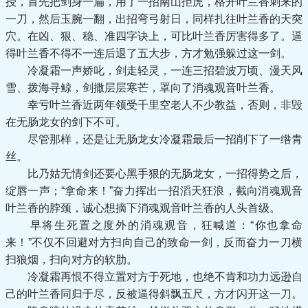
授，首先把剑身一扁，用了一招南山拒虎，格开叶兰香刺来的
一刀，然后玉腕一翻，出招弯弓射日，同样扎往叶兰香的天突
穴。在凶、狠、稳、准四字诀上，可比叶兰香厉害得多了。逼
得叶兰香不得不一连后退了五大步，方才勉强躲过这一剑。
冷凝霜一声娇叱，剑走轻灵，一连三招碧波万顷、漫天风
雪、拨海寻鲸，剑撒层层寒芒，罩向了消魂观音叶兰香。
幸亏叶兰香近两年领受千里空老人不少教益，否则，非毁
在无肠龙女的剑下不可。
尽管那样，还是让无肠龙女冷凝霜最后一招削下了一绺青
丝。
比乃姑无情剑还要心黑手狠的无肠龙女，一招得势之后，
绽唇一声；“拿命来！”奋力挥出一招滔天狂浪，截向消魂观音
叶兰香的脖颈，诚心想摘下消魂观音叶兰香的人头首级。
早将生死置之度外的消魂观音，狂喊道：“你也拿命
来！”不仅不回避对方扫向自己的致命一剑，反而奋力一刀横
扫狼烟，扫向对方的软肋。
冷凝霜再恨不得立置对方于死地，也绝不肯和功力远逊自
己的叶兰香同归于尽，反被逼得斜飘五尺，方才闪开这一刀。