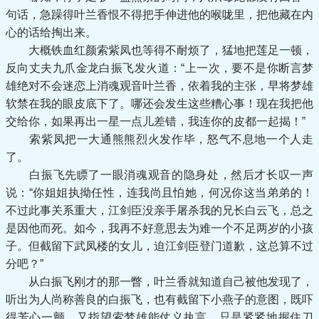
句话，急躁得叶兰香恨不得把手伸进他的喉咙里，把他藏在内
心的话给掏出来。
大概铁血红颜索紫凤也等得不耐烦了，猛地把莲足一顿，
反向丈夫九爪金龙白振飞发火道：“上一次，要不是你断言梦
雄绝对不会迷恋上消魂观音叶兰香，依着我的主张，早将梦雄
软禁在我的眼皮底下了。哪还会发生这些糟心事！现在我把他
交给你，如果再出一星一点儿差错，我连你的皮都一起揭！”
索紫凤把一大通熊熊烈火发作毕，怒气不息地一个人走
了。
白振飞先瞟了一眼消魂观音的隐身处，然后才长叹一声
说：“你姐姐执拗任性，连我尚且怕她，何况你这当弟弟的！
不过此事关系重大，江剑臣没亲手屠杀我的兄长白云飞，总之
是因他而死。如今，我再不好意思去为难一个不足两岁的小孩
子。但截留下武凤楼的女儿，迫江剑臣登门道歉，这总算不过
分吧？”
从白振飞刚才的那一瞥，叶兰香就知道自己被他发现了，
听出为人尚称善良的白振飞，也有截留下小燕子的意图，既吓
得芳心一颤，又指望索梦雄能仗义执言，只是紧紧地握住刀