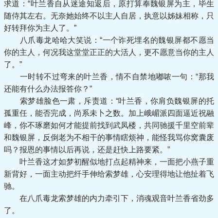
求道：“叶兰香自从迷途知返后，原打算奉魏银屏为主，毕生
随侍其左右。无奈她始终不以主人自居，执意以姊妹相称，只
好转拜你为主人了。”
八爪毒龙哈哈大笑说：“一个诈死埋名的魏银屏都不愿当
你的主人，何况我这堂堂正正的大活人，更不愿意当你的主人
了。”
一时转不过弯来的叶兰香，情不自禁地嘟哝一句：“那我
还能有什么办法报答你？”
索梦雄脸色一肃，斥责道：“叶兰香，你肩负魏银屏的托
孤重任，能否完成，尚系未卜之数。加上峨嵋派四面逼近祝融
峰，你不琢磨如何才能提前找到武凤楼，共同驰援千里空前辈
和魏银屏，反倒老为不相干的事情瞎烦神，能怪我骂你窝囊废
吗？报恩的事情以后再说，还是赶快上路要紧。”
叶兰香这才如梦初醒似地打点起精神来，一面把小燕子重
新背好，一面主动把纤手伸给索梦雄，心安理得地让他扯着飞
驰。
在八爪毒龙索梦雄的内力牵引下，消魂观音叶兰香省劲多
了。