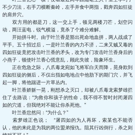
不少刀法，右手刀横断秦岭，左手并食中两指，戳奔四如狂徒
的肩井穴。
双方用的都是刀，这一交上手，顿见两楼刀芒，划空闪
动，两汪蓝电，锐气横溢，竟杀了个难分难解。
开始拼斗时。由于叶兰香是豁出死命地血拼，两人战成了
平手。五十招过后，一是叶兰香的内力不济，二来又贼又毒的
四如狂徒竟把攻击叶兰香的矛头，改为专门攻击叶兰香身后的
小燕子，顿使叶兰香心慌意乱，顾此失彼，险象环生。
正在危急之际，八爪毒龙宛如飞将军白天而降，晃身欺到
四如狂徒的侧后，不仅出指如电地点中他肋下的期门穴，并飞
起一脚，将他踹进一片草丛内。
叶兰香娇躯一晃，刚想杀之灭口，却被八爪毒龙索梦雄拦
住了去路说：“为救你和孩子的性命，我不得不暂时封闭屠四
如的穴道，但我绝对不能让你杀死他。”
叶兰香忿然问：“为什么？”
索梦雄正色说； “屠四如的为人再坏，索某也不能否
认，他的来此是为我的两位盟弟报仇。阻其行凶倒行，杀之则