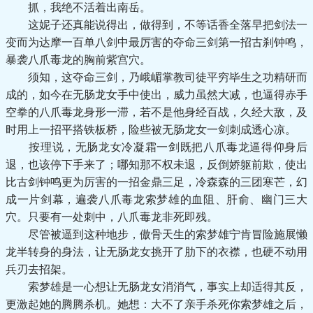
抓，我绝不活着出南岳。
这妮子还真能说得出，做得到，不等话香全落早把剑法一
变而为达摩一百单八剑中最厉害的夺命三剑第一招古刹钟鸣，
暴袭八爪毒龙的胸前紫宫穴。
须知，这夺命三剑，乃峨嵋掌教司徒平穷毕生之功精研而
成的，如今在无肠龙女手中使出，威力虽然大减，也逼得赤手
空拳的八爪毒龙身形一滞，若不是他身经百战，久经大敌，及
时用上一招平搭铁板桥，险些被无肠龙女一剑刺成透心凉。
按理说，无肠龙女冷凝霜一剑既把八爪毒龙逼得仰身后
退，也该停下手来了；哪知那不权未退，反倒娇躯前欺，使出
比古剑钟鸣更为厉害的一招金鼎三足，冷森森的三团寒芒，幻
成一片剑幕，遍袭八爪毒龙索梦雄的血阻、肝俞、幽门三大
穴。只要有一处刺中，八爪毒龙非死即残。
尽管被逼到这种地步，傲骨天生的索梦雄宁肯冒险施展懒
龙半转身的身法，让无肠龙女挑开了肋下的衣襟，也硬不动用
兵刃去招架。
索梦雄是一心想让无肠龙女消消气，事实上却适得其反，
更激起她的腾腾杀机。她想：大不了亲手杀死你索梦雄之后，