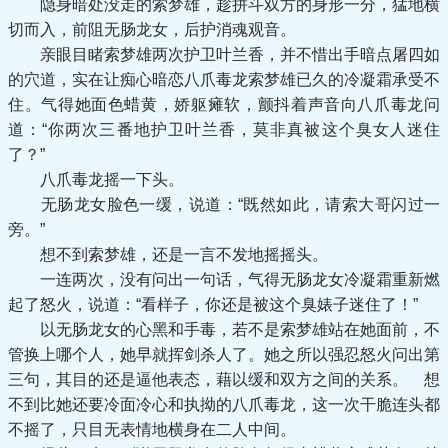
隐身暗处没走的索梦雄，趁拼斗双方的身形一分，猛地横
切而入，前阻无肠龙女，后护消魂观音。
亲眼目睹索梦雄两次护卫叶兰香，并不惜出手暗点屠四如
的穴道，实在让痴心暗恋八爪毒龙索梦雄已久的冷凝霜承受不
住。气得她面色蜡黄，娇躯瘫软，颤抖着声音向八爪毒龙问
道：“你两次三番地护卫叶兰香，莫非真被这个臭女人迷住
了？”
八爪毒龙摇一下头。
无肠龙女脸色一缓，说道：“既然如此，请索大哥闪过一
旁。”
想不到索梦雄，还是一言不发地摇摇头。
一连两次，没有问出一句话，气得无肠龙女冷凝霜重新燃
起了怒火，说道：“看样子，你还是被这个臭婊子迷住了！”
以无肠龙女的心黑和手毒，若不是索梦雄站在她面前，不
管换上哪个人，她早就挥剑杀人了。她之所以强忍怒火问出第
三句，其目的还是逼他表态，藉以缓和双方之间的关系。 想
不到比她还要冷面冷心和执拗的八爪毒龙，这一次干脆连头都
不摇了，只目无表情地横身在二人中间。