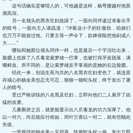
这句话确实是够噎人的，可他越是这样，杨弯腰越对他莫
测高深。
另一名领头的黑衣壮妇急躁了，一面向同伴递过准备出手
的暗号，一面向主人请战道：“冲着这小子的狂傲劲，咱娘们
也万万不能放过他。只要主母一声令下，奴婢保险把他剁成八
大……”
哪知和她那位领头同伴一样，也是最后一个字没吐出来，
脸腮上也挨了八爪毒龙索梦雄一巴掌，也被打得牙齿脱落，满
嘴鲜血。所不同的，是让索梦雄反手掌扇的是她的右边脸腮。
经此一来，别说生死与共的八名黑衣壮妇变色了，就连原
存戒心的杨金美也忍无可忍，狠狠一顿蛇头杖，终于发出了屠
人的暗号。
受过严格训练的八名黑及壮妇，立即向他们二人展开了凶
猛的攻袭。
几番厮拼之后，就更能显示出八爪毒龙的功力深厚了。他
以一对六，尚且能应付裕如，而叶兰香以一对二，就有些顾此
失彼。
一旁观战的杨金美一见窃喜，陡将蛇头杖一扬，发出立即