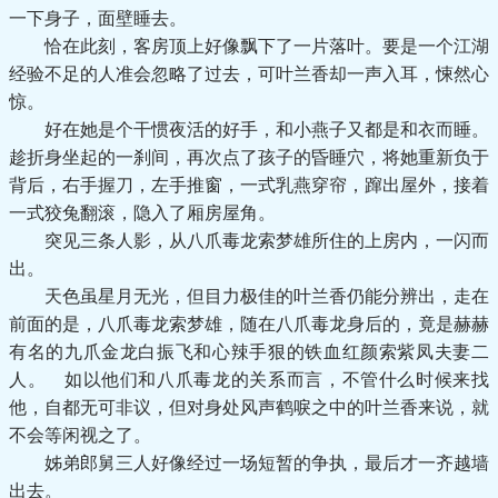
一下身子，面壁睡去。
恰在此刻，客房顶上好像飘下了一片落叶。要是一个江湖
经验不足的人准会忽略了过去，可叶兰香却一声入耳，悚然心
惊。
好在她是个干惯夜活的好手，和小燕子又都是和衣而睡。
趁折身坐起的一刹间，再次点了孩子的昏睡穴，将她重新负于
背后，右手握刀，左手推窗，一式乳燕穿帘，蹿出屋外，接着
一式狡兔翻滚，隐入了厢房屋角。
突见三条人影，从八爪毒龙索梦雄所住的上房内，一闪而
出。
天色虽星月无光，但目力极佳的叶兰香仍能分辨出，走在
前面的是，八爪毒龙索梦雄，随在八爪毒龙身后的，竟是赫赫
有名的九爪金龙白振飞和心辣手狠的铁血红颜索紫凤夫妻二
人。 如以他们和八爪毒龙的关系而言，不管什么时候来找
他，自都无可非议，但对身处风声鹤唳之中的叶兰香来说，就
不会等闲视之了。
姊弟郎舅三人好像经过一场短暂的争执，最后才一齐越墙
出去。