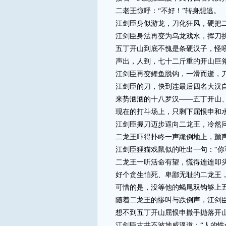
二老王惊呼：“不好！”转身想逃。
江剑臣身似游龙，刀化狂风，硬把二
江剑臣身法再变为乌龙戏水，挥刀挑
五丁开山到底不愧是条硬汉子，怪吼一
声出，人到，七十二斤重的开山巨斧
江剑臣再变鲤鱼脱钩，一滑而逝，刀
江剑臣的刀，快到连最后四名大汉自
来势汹汹的十八罗汉——五丁开山、二
现在的打斗场上，只剩下屈恨申和水
江剑臣握刀迈步逼向二龙王，冷然问：
二龙王吓得扑咚一声跪倒地上，颤声道
江剑臣狸猫戏鼠似的吐出一句：“你可
二龙王一听活命有望，慌得连连叩头，
好个贪生怕死、卑鄙无耻的二龙王，认
可惜的是，没等他的蝎尾双钩够上五丁
随着二龙王的惨叫与跌倒声，江剑臣握
想不到五丁开山屈恨申撒手抛落开山巨
江剑臣古井不波地威逼道：“人的性命