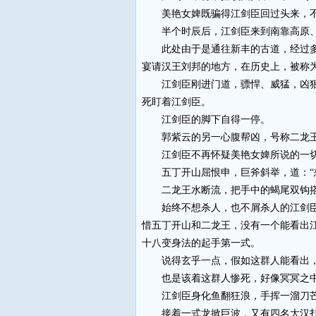
美艳女婢既骗得江剑臣回过头来，不失
半个时辰后，江剑臣来到南靠高原、
此处由于是通往新丰的古道，经过多年
宴请汉王刘邦的地方，在历史上，被称
江剑臣刚进门道，骠悍、威猛，凶狠、
死盯着江剑臣。
江剑臣的脚下自得一停。
郭紫云的另一心腹帮凶，号称二龙王的
江剑臣不再怀疑美艳女婢所说的一
五丁开山屈恨申，巨斧斜举，道：“想
二龙王水断流，把手中的蝎尾双钩搭成
始终不想杀人，也不屑杀人的江剑臣动
惜五丁开山和二龙王，没有一个能看出
十八变身法的起手第一式。
说得玄乎一点，假如这群人能看出，这
也是该着这群人惨死，好像冥冥之中，
江剑臣身化鱼翻狂浪，手挥一溜刀芒
接着一式龙掀巨波，又有四名大汉扑