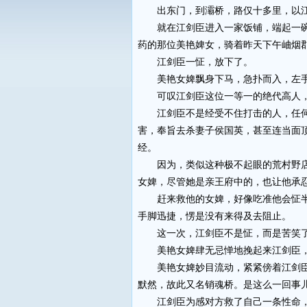
出东门，到灞桥，路仅十多里，以江
就在江剑臣进入一家饭铺，端起一碗
药的那位美艳婢女，骑着昨天下午岫烟
江剑臣一怔，放下了。
美艳女婢飘身下马，急扑而入，左手抢
可叹江剑臣这位一等一的绝代高人，
江剑臣不是经受不住打击的人，任何加
害，奉旨去杀妻子侯国英，甚至连当面
经。
因为，类似这种极不起眼的荒村野店，
女婢，尽管她是亲王府中的，也让他承
赶来救他的女婢，好像吃准他会怔半天
手脚迅捷，愣是没有来得及去阻止。
这一次，江剑臣不是怔，而是苦笑
美艳女婢肆无忌惮地挽起来江剑臣，硬
美艳女婢妙目流动，紧紧傍着江剑臣，
默然，故此又名销魂桥。是这么一回事儿
江剑臣为感对方救了自己一条性命，不