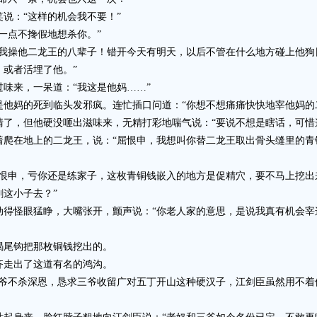
：“这样的机会我不要！”
点不搀假地想杀你。”
操他二龙王的八辈子！错开今天有明天，以后不管在什么地方碰上他狗
或者活埋了他。”
来，一呆道：“我这是他妈……”
妈的死到临头发邪疯。连忙插口问道：“你想不想痛痛快快地宰他妈的
，但他硬没咂出滋味来，无精打彩地喘气说：“要说不想是瞎话，可惜
在地上的二龙王，说：“屈恨申，我想叫你替二龙王取出骨头缝里的青
申，亏你还是练家子，这枚青铜钱嵌入的地方是促精穴，要不马上挖出
这小子去？”
怪眼猛睁，大嘴张开，颤声说：“你老人家的意思，是说我真有机会宰
尾钩把那枚铜钱挖出的。
走出了这道有名的鸿沟。
不杀深恩，恳求三爷收留广对五丁开山这种硬汉子，江剑臣虽然用不着
。