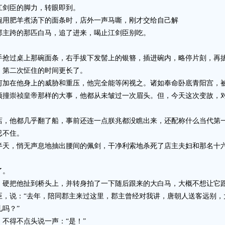
剑臣的脚力，转眼即到。
用肥羊煮汤下的面条时，店外一声马嘶，刚才交给自己解
郡主跨的那匹白马，追了进来，喝止江剑臣别吃。
过桌上那碗面条，右手拔下发髻上的银簪，插进碗内，略停片刻，再
第二次怔住的时间更长了。
在他身上的威胁和重压，他完全能等闲视之。诸如奉命卧底青阳宫，被
顶撞崇祯皇帝那样的大事，他都从未皱过一次眉头。但，今天这次变故，
他都几乎翻了船，事前还连一点朕兆都没瞧出来，还配称什么当代第一
忍不住。
，悄无声息地抽出腰间的佩剑，干净利索地杀死了店主夫妇和那名十六
了。
把他扯到桥头上，并转身拍了一下随后跟来的大白马，大概不想让它
说：“去年，陪同郡主来过这里，郡主曾经对我讲，唐朝人送客远别，
吗？”
得不点头说一声：“是！”