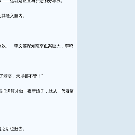
事——这就是正直与邪恶的分界线。
为其送入腹内。
效。 李文莲深知南京血案巨大，李鸣
了老婆，天塌都不管！”
满打满算才做一夜新娘子，就从一代娇屠
愈之后也赶去。