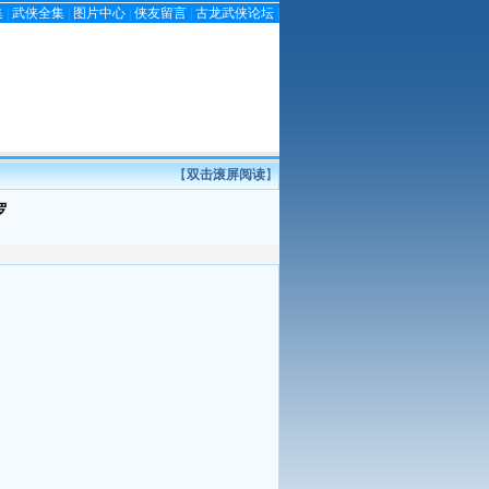
集
|
武侠全集
|
图片中心
|
侠友留言
|
古龙武侠论坛
|
【
双击滚屏阅读
】
罗