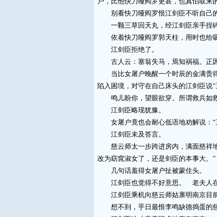
户，比他快刀哑阎罗更甚，也真怕取来
别看快刀哑阎罗恨江剑臣不听自己的
一颗三草回天丸，经江剑臣亲手捏碎外
依着快刀哑阎罗郭天柱，用时也给吸
江剑臣拒绝了。
古人云：塞翁失马，焉知祸福。正因
当比女屠户晚醒一个时辰的金满贵得知
陷入困境，对守在自己床头的江剑臣说
鸣儿盼你，望眼欲穿。所谓救兵如救火
江剑臣略现犹豫。
女屠户竟也会耐心低语地劝解说：“三
江剑臣未及答言。
慈云师太一步跨进房内，满面慈祥地说
改为窈窕淑女了，还是剑臣的本事大。”
几句话羞得女屠户扯被蒙住头。
江剑臣也觉得不好意思。 老夫人在门
江剑臣乘机向慈云师姑禀明南京目前
想不到，乎日最恨李鸣缺德捣蛋的慈云