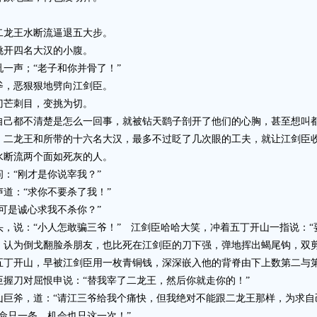
龙王水断流逼退五大步。
开四名大汉的小腹。
声；“老子和你并骨了！”
，恶狠狠地劈向江剑臣。
芒刺目，变挑为切。
己都不清楚是怎么一回事，就被钻天鹞子剖开了他们的心胸，甚至想叫
龙王和所带的十六名大汉，最多不过眨了几次眼的工夫，就让江剑臣
断流两个面如死灰的人。
“刚才是你说宰我？”
：“求你不要杀了我！”
是诚心求我不杀你？”
说：“小人怎敢骗三爷！” 江剑臣哈哈大笑，冲着五丁开山一指说：“
为倒戈翻脸杀朋友，也比死在江剑臣的刀下强，弹地挥出蝎尾钩，双
开山，早被江剑臣用一枚青铜钱，深深嵌入他的背脊由下上数第二与
刀对屈恨申说：“替我宰了二龙王，然后你就走你的！”
斧，道：“请江三爷给我个痛快，但我绝对不能跟二龙王那样，为求自
只一条，机会也只这一次！”