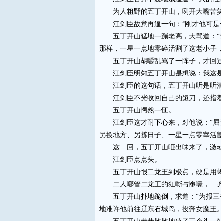
为人粗野的五丁开山，咧开大嘴苦笑说
江剑臣故意再逼一句：“刚才他可是一
五丁开山猛地一蹦老高，大骂道：“我
那样，一星一点地零碎活割了这老小子，
五丁开山胡嚼乱骂了一阵子，才回过味
江剑臣明知五丁开山是想说：我这是他
江剑臣的这句话，五丁开山听是听清了
江剑臣不光收回自己的短刀，还指着爬
五丁开山愕然一怔。
江剑臣这才耐下心来，对他说：“屈恨
另换地方、另拣日子、一星一点零宰活割
这一回，五丁开山咂出味来了，激动得
江剑臣点点头。
五丁开山恨二龙王到极点，硬是用蝎
二人哪管二龙王的狂嘶与惨嚎，一齐
五丁开山扑地跪倒，求道：“为报三爷
地准许他前往辽东石城岛，投奔女魔王