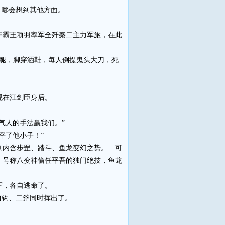
，哪会想到其他方面。
霸王项羽率军全歼秦二主力军旅，在此
腿，脚穿洒鞋，每人倒提鬼头大刀，死
现在江剑臣身后。
气人的手法赢我们。”
宰了他小子！”
内含步罡、踏斗、鱼龙变幻之势。 可
、号称八变神偷任平吾的独门绝技，鱼龙
军，各自逃命了。
两钩、二斧同时挥出了。