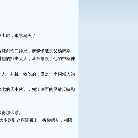
拔出时，银簪乌黑了。
赚剑伤二师兄，爹爹惨遭舅父杨鹤杀
对他的打击太大，甚至摧毁了他的中枢神
人！并且，救他的，仅是一个伺候人的
七的店中伙计；凭江剑臣的灵敏反映和
跟得那么紧。
大多送到这座灞桥上，折柳赠别，相顾