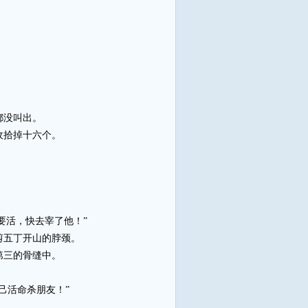
都没叫出。
收拾掉十六个。
要活，快去宰了他！”
剪五丁开山的脖颈。
第三的骨缝中。
己活命杀朋友！”