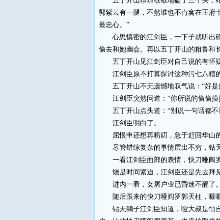
五丁开山恭恭敬敬地磕了三个头，站起
郭紫云有一腿，不然谁也不肯窝在王府
最忠心。”
心思慎密的江剑臣，一下子就听出碴儿
偷去和她幽会。再以五丁开山的粗鲁和
五丁开山见江剑臣对自己说的有怀疑，
江剑臣原不打算探讨这种污七八糟的
五丁开山不无遗憾地叹气说：“好是好
江剑臣突然问道：“你所说的偷偷摸摸
五丁开山点头道：“别说一句话都不让
江剑臣明白了。
屈恨申还想再唠叨，急于赶回华山的江
尽管错综复杂的事情层出不穷，钻天
一看江剑臣面部的表情，快刀哑阎罗
饶是时间紧迫，江剑臣还是先去拜见
进内一看，女屠户业已昏迷不醒了
随后跟来的快刀哑阎罗郭天柱，嗫嗫
钻天鹞子江剑臣知道，哑大叔是怕自己