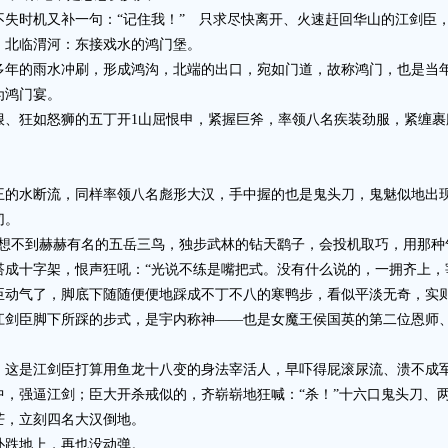
时机又补一句：“记住我！” 只求尽快离开、火速赶回华山的江剑臣
北临渭河：东接戏水的鸿门堡。
的雨水冲刷，形成鸿沟，北端的出口，宛如门道，故称鸿门，也是当年
为鸿门宴。
狂如怒狮的五丁开1山屈恨申，紧握巨斧，率领八名疾装劲服，紧缠裹
水断流，同样率领八名彪形大汉，手中握的也是鬼头刀，鬼魅似地出
切。
不到赫赫有名的五岳三鸟，独步武林的钻天鹞子，会投机取巧，用那种
十字架，恨声狂吼：“光说不练是嘴把式。没有什么说的，一拥齐上，
气了，脚底下随随便便地踩成不丁不八的寒鸭步，看似平淡无奇，实则
江剑臣脚下所踩的步式，是宇内称神——也是女魔王侯国英的第二位恩师
是江剑臣打算用鱼龙十八变的身法宰活人，早吓得屁滚尿流、溃不成
强逼江剑；臣大开杀戒似的，齐崭崭地狂喊：“杀！”十六口鬼头刀、
，立刻四名大汉倒地。
跌地上，再也没动弹。