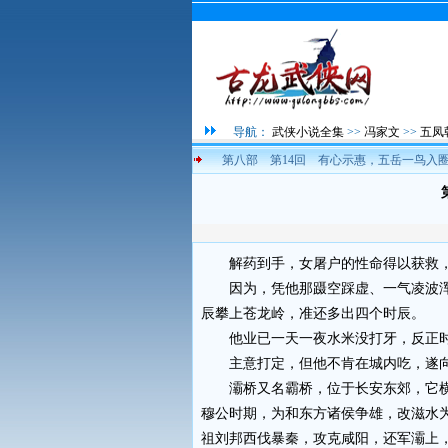
导航：
武侠小说全集
>>
冯家文
>>
五凤
第八部 第14回 有心示惠，五岳一鸟入
解药到手，女屠户的性命得以获救，
因为，凭他那蹑空踩虚、一气凌波浑
辰攀上苍龙岭，准还多出四个时辰。
他业已一天一夜水米没打牙，反正时
主意打定，但他不肯在城内吃，遂向
灞桥又名霸桥，位于长安东郊，它横
穆公时期，为和东方诸侯争雄，改滋水
祖刘邦西伐暴秦，攻克咸阳，还军灞上