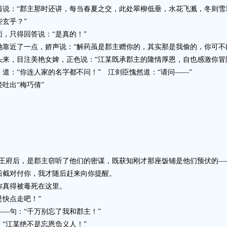
：“郡主那时还讲，每当春夏之交，此处翠柳低垂，水花飞溅，冬则雪霁
玄乎？”
只得回答说：“是真的！”
近了一点，娇声说：“解药虽是郡主赠你的，其实那是我偷的，你可不
，目注美艳女婢，正色说：“江某既承郡主的隆情厚恩，自也感激你冒
：“你连人家的名字都不问！” 江剑臣愧然道：“请问——”
出“梅巧倩”
府后，是郡主窃听了他们的密谋，既获知刚才那座饭铺是他们预伏的—
后截对付你，我才随后赶来向你提醒。
真得被毒死在这里。
快点走吧！”
句：“千万别忘了我和郡主！”
江某绝不是忘恩负义人！”