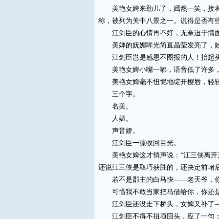
美艳女婢来劲儿了，嫣然一笑，接着说
称，被列为关中八景之一。说得是否有些
江剑臣的心情再不好，无奈迫于情面，
美婢的妩媚眸光简直晶莹发亮了，她靠
江剑臣岂是感恩不图报的人！抬起头来
美艳女婢小嘴一嘟，语音低了许多，道
美艳女婢毫不忸怩地绽开樱唇，轻轻吐
三个字。
名美。
人媚。
声音娇。
江剑臣一凛收回目光。
美艳女婢这才悄声说：“江三侠离开王
还说江三侠是取巧获胜的，还决定前堵
若不是郡主的白马快——老天爷，你
可惜我不敢当家把马借给你，你还是
江剑臣还没走下桥头，女婢又补了——
江剑臣不得不扭项回头，应了一句：“