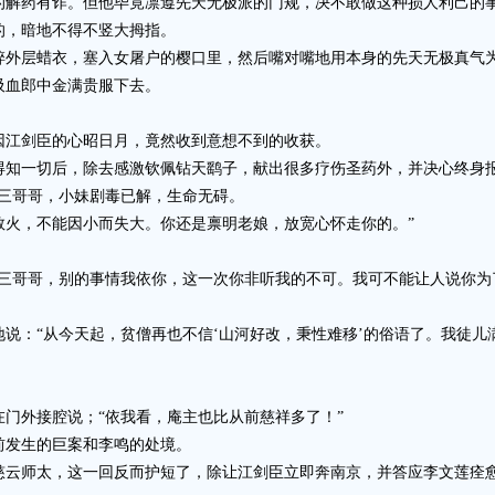
的解药有诈。但他毕竟凛遵先天无极派的门规，决不敢做这种损人利己的
，暗地不得不竖大拇指。
层蜡衣，塞入女屠户的樱口里，然后嘴对嘴地用本身的先天无极真气
血郎中金满贵服下去。
江剑臣的心昭日月，竟然收到意想不到的收获。
一切后，除去感激钦佩钻天鹞子，献出很多疗伤圣药外，并决心终身报
“三哥哥，小妹剧毒已解，生命无碍。
，不能因小而失大。你还是禀明老娘，放宽心怀走你的。”
哥哥，别的事情我依你，这一次你非听我的不可。我可不能让人说你为
：“从今天起，贫僧再也不信‘山河好改，秉性难移’的俗语了。我徒儿
外接腔说；“依我看，庵主也比从前慈祥多了！”
发生的巨案和李鸣的处境。
师太，这一回反而护短了，除让江剑臣立即奔南京，并答应李文莲痊