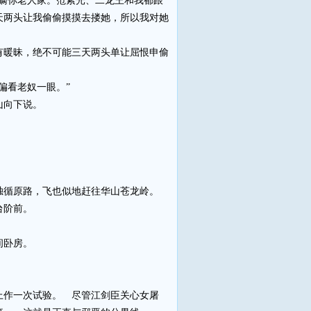
瞒你老人家。范紫光、二龙王和我都跟
天两头让我偷偷摸摸去搂她，所以我对她
暖昧，绝不可能三天两头单让屈恨申偷
偏看老奴一眼。”
山向下说。
循原路，飞也似地赶往华山苍龙岭。
台阶前。
间卧房。
作一次试验。 尽管江剑臣关心女屠