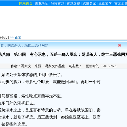
|
网站首页
|
古龙考证
|
解读古龙
|
古龙影视
|
武侠名家
|
原创文学
|
古龙全
朝阳刀
>> 正文
圈套；阴谋杀人，绝世三恶张网罗
热
第八部 第14回 有心示惠，五岳一鸟入圈套；阴谋杀人，绝世三恶张网
作者：
冯家文
来源：
冯家文作品集
点击数：
更新时间：2013/7/23
始终处于紧张状态的江剑臣放松了。
元步的脚力，最多七个时辰，就能赶回华山。再用一个时
间很富裕，索性吃点东西再走不迟。
东门外的灞桥赶去。
跨灞水之上，是座富有诗意的古桥。早在春秋战国初，秦
为灞水，就修了桥梁。后王翦伐荆，秦始皇送至灞上。汉高
，都是指的这里。