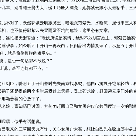
身来，脸红脖子粗地向江剑臣说：“老奴和三爷如今名份已定，不敢再
十几年。别看潞王势力大，慢工巧匠人漂亮，她郭紫云跟小人最粘乎，三
不对了，既然郭紫云明跟潞王，暗地跟范紫光、水断流，屈恨申三人有
长相，也不值得郭紫云去冒雨露不均的危险，这里必有文章。
连忙指天盟誓道：“老奴所说是实情，绝对不敢胡言欺主，郭紫云确实
淫秽事，如今听五丁开山一再表白，反倒品出内情复杂了，示意五丁开
，就是偷偷摸摸的难尽头。”
，是否一句话都不敢说？”
说，甚至连灯都不点。”
剑臣，吩咐五丁开山暂时先去南京找李鸣。他自己施展开绝顶轻功，独
鹞子还是提前两个多时辰攀过上天梯，登上苍龙岭，赶回碧云庵门外的
那颗悬着的心放下了。
老娘，禀知药已讨回，方匆匆赶回自己和女屠户仅仅共同度过一夕的那
。
嚅嚅，似乎有话想说。
取来的三草回天丸有诈，关心女屠户太甚，想让自己先在吸血郎中身上