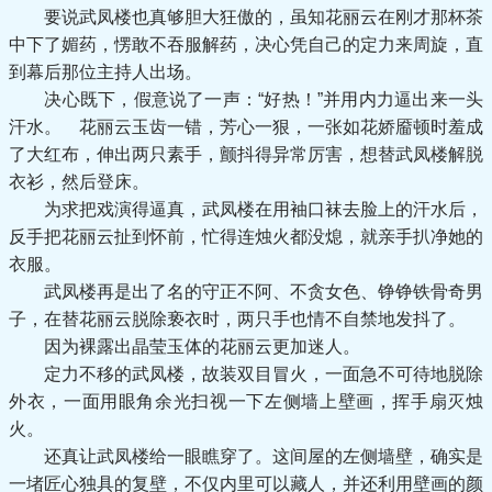
要说武凤楼也真够胆大狂傲的，虽知花丽云在刚才那杯茶
中下了媚药，愣敢不吞服解药，决心凭自己的定力来周旋，直
到幕后那位主持人出场。
决心既下，假意说了一声：“好热！”并用内力逼出来一头
汗水。 花丽云玉齿一错，芳心一狠，一张如花娇靥顿时羞成
了大红布，伸出两只素手，颤抖得异常厉害，想替武凤楼解脱
衣衫，然后登床。
为求把戏演得逼真，武凤楼在用袖口袜去脸上的汗水后，
反手把花丽云扯到怀前，忙得连烛火都没熄，就亲手扒净她的
衣服。
武凤楼再是出了名的守正不阿、不贪女色、铮铮铁骨奇男
子，在替花丽云脱除亵衣时，两只手也情不自禁地发抖了。
因为裸露出晶莹玉体的花丽云更加迷人。
定力不移的武凤楼，故装双目冒火，一面急不可待地脱除
外衣，一面用眼角余光扫视一下左侧墙上壁画，挥手扇灭烛
火。
还真让武凤楼给一眼瞧穿了。这间屋的左侧墙壁，确实是
一堵匠心独具的复壁，不仅内里可以藏人，并还利用壁画的颜