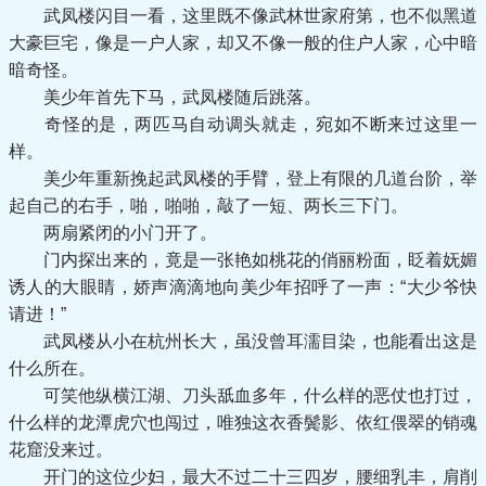
武凤楼闪目一看，这里既不像武林世家府第，也不似黑道
大豪巨宅，像是一户人家，却又不像一般的住户人家，心中暗
暗奇怪。
美少年首先下马，武凤楼随后跳落。
奇怪的是，两匹马自动调头就走，宛如不断来过这里一
样。
美少年重新挽起武凤楼的手臂，登上有限的几道台阶，举
起自己的右手，啪，啪啪，敲了一短、两长三下门。
两扇紧闭的小门开了。
门内探出来的，竟是一张艳如桃花的俏丽粉面，眨着妩媚
诱人的大眼睛，娇声滴滴地向美少年招呼了一声：“大少爷快
请进！”
武凤楼从小在杭州长大，虽没曾耳濡目染，也能看出这是
什么所在。
可笑他纵横江湖、刀头舐血多年，什么样的恶仗也打过，
什么样的龙潭虎穴也闯过，唯独这衣香鬓影、依红偎翠的销魂
花窟没来过。
开门的这位少妇，最大不过二十三四岁，腰细乳丰，肩削