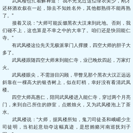
武凤楼也忙着解释道：“我不光见过这位绿衣美少，刚才
还杯酒欢叙在一起，除去不知姓名外，其他都熟得不能再熟
了。”
接着又说：“大师可能反缀黑衣大汉来到此地。否则，我
们碰不上，这也算是不幸之中的大幸了。咱们还是快回能仁
寺。”
有武凤楼这位先天无极派掌门人撑腰，四空大师的胆子大
多了。
武凤楼跟随四空大师来到能仁寺，业已晚炊四起，万家灯
火。
武凤楼眼尖，不需游目闪顾，早瞥见那个黑衣大汉正远远
斜靠在一棵高大的银杏树上，似在盯梢，幸好没有看清武凤
楼。
四空大师高惠仁，陪同武凤楼进入能仁寺，穿过两个月亮
门，来到自己所住的静室，点燃烛火，又为武凤楼泡上了茶
水。
武凤楼说：“大师，据凤楼所知，鬼刀司徒圣和峨嵋少主
司徒明，当初起意劫夺这幅真迹，是想贿赂河南巡抚刘子