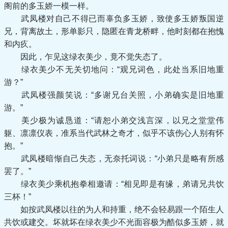
阁前的多玉娇一模一样。
武凤楼对自己不得已而辜负多玉娇，致使多玉娇叛国逆
兄，背离故土，形单影只，隐匿在青龙桥畔，他时刻都在抱愧
和内疚。
因此，乍见这绿衣美少，竟不觉失态了。
绿衣美少不无关切地问：“观兄词色，此处当系旧地重
游？”
武凤楼强颜笑说：“多谢兄台关照，小弟确实是旧地重
游。”
美少极为诚恳道：“请恕小弟交浅言深，以兄之堂堂伟
躯、凛凛仪表，准系当代武林之奇才，似乎不该伤心人别有怀
抱。”
武凤楼暗惭自己失态，无奈托词说：“小弟只是略有所感
罢了。”
绿衣美少乘机抱拳相邀请：“相见即是有缘，弟请兄共饮
三杯！”
如按武凤楼以往的为人和持重，绝不会轻易跟一个陌生人
共饮或建交。坏就坏在绿衣美少不光面容极为酷似多玉娇，就