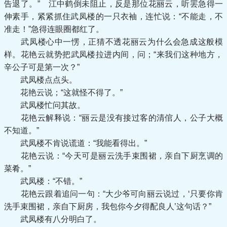
告退了。” 江中鹤倒未阻止，反是那位花丽云，听罢急得一
伸素手，紧紧抓住武凤楼的一只衣袖，连忙说：“不能走，不
准走！”急得连眼圈都红了。
武凤楼心中一愣，正猜不透花丽云为什么会急成这般模
样。花艳云就势把武凤楼拉进内间，问；“来我们这种地方，
辛公子可是第一次？”
武凤楼点点头。
花艳云说；“这就怪不得了。”
武凤楼忙问其故。
花艳云解释说：“丽云是没有接过客的清倌人，公子大概
不知道。”
武凤楼不肯说谎道：“我能看得出。”
花艳云说：“今天可是丽云洗手束围裙，亲自下厨烹调的
菜肴。”
武凤楼：“不错。”
花艳云跟着追问一句：“大少爷可向丽云说过，‘只要你肯
洗手束围裙，亲自下厨房，我包你今夕得配良人’这句话？”
武凤楼有八分明白了。