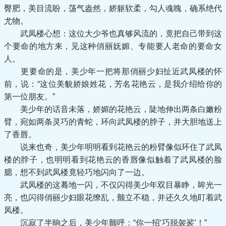
臀肥，美目流盼，荡气盎然，娇躯软柔，勾人魂魄，确系绝代
尤物。
武凤楼心想：这位大少爷也真够风流的，竟把自己带到这
个要命的地方来，见这种俏丽妩媚、专能要人老命的要命女
人。
更要命的是，美少年一把将那俏丽少妇扯近武凤楼的怀
前，说：“这位美貌娇娘姓花，芳名花艳云，是我介绍给你的
第一位朋友。”
美少年的话音未落，娇媚的花艳云，陡地伸出两条白嫩粉
臂，宛如两条灵巧的青蛇，环向武凤楼的脖子，并大胆地送上
了香唇。
说来也奇，美少年明明看到花艳云的粉臂像似环住了武凤
楼的脖子，也明明看到花艳云的香唇像似触着了武凤楼的脸
腮，想不到武凤楼竟轻巧地闪向了一边。
武凤楼的这蓦地一闪，不仅闪得美少年双目暴睁，眸光一
亮，也闪得俏丽少妇眼花缭乱，颤立不稳，并还久久地盯着武
凤楼。
沉寂了半晌之后，美少年颤呼：“你一招‘巧脱袈裟’！”