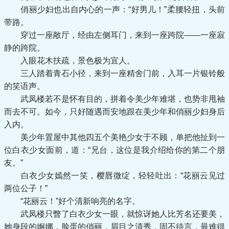
俏丽少妇也出自内心的一声：“好男儿！”柔腰轻扭，头前
带路。
穿过一座敞厅，经由左侧耳门，来到一座跨院——一座寂
静的跨院。
入眼花木扶疏，景色极为宜人。
三人踏着青石小径，来到一座精舍门前，入耳一片银铃般
的笑语声。
武凤楼若不是怀有目的，拼着令美少年难堪，也势非甩袖
而去不可。如今，只好随遇而安地跟在美少年和俏丽少妇身后
入内。
美少年置屋中其他四五个美艳少女于不顾，单把他扯到一
位白衣少女面前，道：“兄台，这位是我介绍给你的第二个朋
友。”
白衣少女嫣然一笑，樱唇微绽，轻轻吐出：“花丽云见过
两位公子！”
“花丽云！”好个清新响亮的名字。
武凤楼只瞥了白衣少女一眼，就惊讶她人比芳名还要美，
她身段的婀娜，脸蛋的俏丽，眉目之清秀，固不待言，最难得