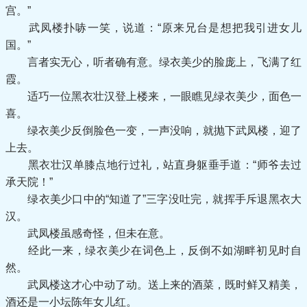
宫。”
武凤楼扑哧一笑，说道：“原来兄台是想把我引进女儿
国。”
言者实无心，听者确有意。绿衣美少的脸庞上，飞满了红
霞。
适巧一位黑衣壮汉登上楼来，一眼瞧见绿衣美少，面色一
喜。
绿衣美少反倒脸色一变，一声没响，就抛下武凤楼，迎了
上去。
黑衣壮汉单膝点地行过礼，站直身躯垂手道：“师爷去过
承天院！”
绿衣美少口中的“知道了”三字没吐完，就挥手斥退黑衣大
汉。
武凤楼虽感奇怪，但未在意。
经此一来，绿衣美少在词色上，反倒不如湖畔初见时自
然。
武凤楼这才心中动了动。送上来的酒菜，既时鲜又精美，
酒还是一小坛陈年女儿红。