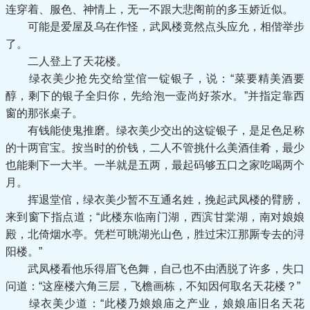
连穿着、服色、神情上，无一不跟大悲阁前的多玉娇近似。
可能是爱屋及乌在作怪，武凤楼竟然点头应允，相偕举步
了。
二人登上了天花楼。
绿衣美少抢先交给堂倌一锭银子，说：“菜要精美酒要
醇，剩下的银子全归你，先给泡一壶尚好茶水。”并指定靠西
窗的那张桌子。
有钱能使鬼推磨。绿衣美少交出的这锭银子，是足色足称
的十两官宝。按当时的价钱，二人不管挑什么美酒佳肴，最少
也能剩下一大半。一半就是五两，最起码够五口之家吃喝两个
月。
挥退堂倌，绿衣美少暂不互通名姓，挽起武凤楼的臂膀，
来到窗下指点道；“此楼东临南门湖，西滨甘棠湖，南对娘娘
殿，北倚烟水亭。凭栏可眺湖光山色，胜过宋江那厮专去的浔
阳楼。”
武凤楼看他乐得眉飞色舞，自己也不由洒脱了许多，失口
问道：“这座楼六角三层，飞檐画栋，不知因何取名天花楼？”
绿衣美少道：“此楼乃娘娘庙之产业，娘娘庙旧名天花