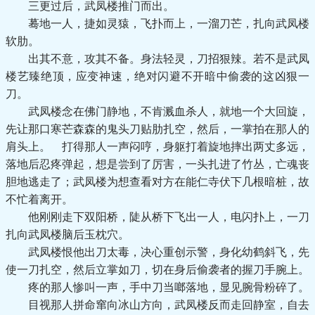
三更过后，武凤楼推门而出。
蓦地一人，捷如灵猿，飞扑而上，一溜刀芒，扎向武凤楼
软肋。
出其不意，攻其不备。身法轻灵，刀招狠辣。若不是武凤
楼艺臻绝顶，应变神速，绝对闪避不开暗中偷袭的这凶狠一
刀。
武凤楼念在佛门静地，不肯溅血杀人，就地一个大回旋，
先让那口寒芒森森的鬼头刀贴肋扎空，然后，一掌拍在那人的
肩头上。 打得那人一声闷哼，身躯打着旋地摔出两丈多远，
落地后忍疼弹起，想是尝到了厉害，一头扎进了竹丛，亡魂丧
胆地逃走了；武凤楼为想查看对方在能仁寺伏下几根暗桩，故
不忙着离开。
他刚刚走下双阳桥，陡从桥下飞出一人，电闪扑上，一刀
扎向武凤楼脑后玉枕穴。
武凤楼恨他出刀太毒，决心重创示警，身化幼鹤斜飞，先
使一刀扎空，然后立掌如刀，切在身后偷袭者的握刀手腕上。
疼的那人惨叫一声，手中刀当啷落地，显见腕骨粉碎了。
目视那人拼命窜向冰山方向，武凤楼反而走回静室，自去