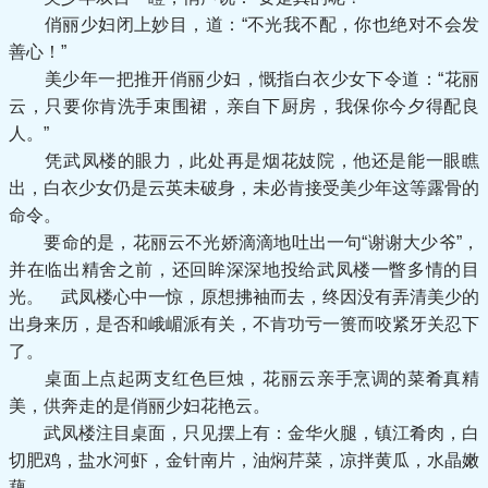
俏丽少妇闭上妙目，道：“不光我不配，你也绝对不会发
善心！”
美少年一把推开俏丽少妇，慨指白衣少女下令道：“花丽
云，只要你肯洗手束围裙，亲自下厨房，我保你今夕得配良
人。”
凭武凤楼的眼力，此处再是烟花妓院，他还是能一眼瞧
出，白衣少女仍是云英未破身，未必肯接受美少年这等露骨的
命令。
要命的是，花丽云不光娇滴滴地吐出一句“谢谢大少爷”，
并在临出精舍之前，还回眸深深地投给武凤楼一瞥多情的目
光。 武凤楼心中一惊，原想拂袖而去，终因没有弄清美少的
出身来历，是否和峨嵋派有关，不肯功亏一篑而咬紧牙关忍下
了。
桌面上点起两支红色巨烛，花丽云亲手烹调的菜肴真精
美，供奔走的是俏丽少妇花艳云。
武凤楼注目桌面，只见摆上有：金华火腿，镇江肴肉，白
切肥鸡，盐水河虾，金针南片，油焖芹菜，凉拌黄瓜，水晶嫩
藕。