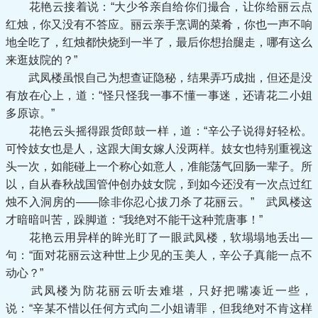
花艳云接着说：“大少爷亲自给你们撮合，让你给丽云点
红烛，你又没有不答应。丽云亲手烹调的菜肴，你也一声不响
地全吃了，红烛都快烧到一半了，最后你想抬腿走，哪有这么
来逛妓院的？”
武凤楼虽恨自己为想查证隐秘，结果弄巧成拙，但还是没
有放在心上，道：“怪只怪我一事不懂一事迷，还请花二小姐
多原谅。”
花艳云头摇得跟货郎鼓一样，道：“辛公子说得好轻松。
可怜妓女也是人，这跟大闺女嫁人没两样。妓女也特别重视这
头一次，如能碰上一个称心如意人，准能荡气回肠一辈子。所
以，自从春秋战国管仲创办妓女院，到如今还没有一次点过红
烛不入洞房的——除非你忍心拔刀杀了花丽云。” 武凤楼这
才暗暗叫苦，跺脚道：“我绝对不能干这种荒唐事！”
花艳云用异样的眸光盯了一眼武凤楼，软塌塌地丢出—
句：“面对花丽云这种世上少见的玉美人，辛公子真能一点不
动心？”
武凤楼为防花丽云听去难堪，只好把嘴凑近一些，
说：“辛某不惜以任何方式向二小姐请罪，但我绝对不肯这样