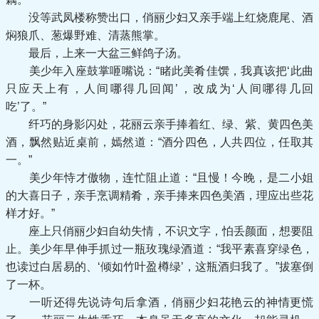
没等武凤楼称赞出口，俏丽少妇又亲手端上红烧鹿尾、酒
焖狼爪、葱爆野难、清蒸熊掌。
最后，上来一大盆三鲜鸽子汤。
美少年入座鼓掌咂嘴说：“睹此美肴佳馔，我真该把‘此曲
只应天上有，人间哪得几回闻’，改成为‘人间哪得几回
吃’了。”
纤巧的身影闪处，花丽云亲手捧着红、绿、紫、黄四色美
酒，飘然贴近桌前，嫣然道：“酒分四色，人共四位，任取其
一。”
美少年恃才傲物，连忙阻止道：“且慢！今晚，是二小姐
的大喜日子，亲手烹调精肴，亲手捧来四色美酒，理应出些花
样才好。”
座上只俏丽少妇自幼失情，不识文字，怕丢颜面，想要阻
止。美少年早伸手抓过一瓶玫瑰绿酒道：“我平素喜穿绿色，
也读过白居易的、‘倾如竹叶盈樽绿’，这瓶酒归我了。”拔塞倒
了一杯。
一听还得先说诗句后拿酒，俏丽少妇花艳云的神情更慌