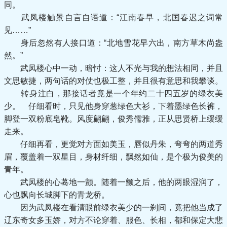
同。
武凤楼触景自言自语道：“江南春早，北国春迟之词常
见……”
身后忽然有人接口道：“北地雪花早六出，南方草木尚盎
然。”
武凤楼心中一动，暗忖：这人不光与我的想法相同，并且
文思敏捷，两句话的对仗也极工整，并且很有意思和我攀谈。
转身注白，那接话者竟是一个年约二十四五岁的绿衣美
少。 仔细看时，只见他身穿葱绿色大衫，下着墨绿色长裤，
脚登一双粉底皂靴。风度翩翩，俊秀儒雅，正从思贤桥上缓缓
走来。
仔细再看，更觉对方面如美玉，唇似丹朱，弯弯的两道秀
眉，覆盖着一双星目，身材纤细，飘然如仙，是个极为俊美的
青年。
武凤楼的心蓦地一颤。随着一颤之后，他的两眼湿润了，
心也飘向长城脚下的青龙桥。
因为武凤楼在看清眼前绿衣美少的一刹间，竟把他当成了
辽东奇女多玉娇，对方不论穿着、服色、长相，都和保定大悲