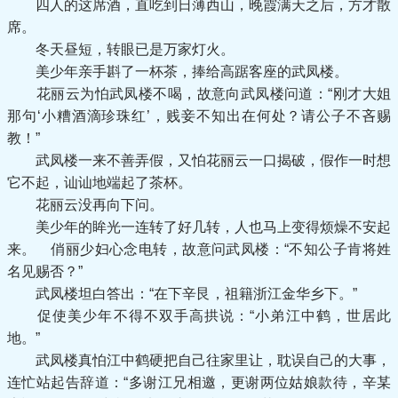
四人的这席酒，直吃到日薄西山，晚霞满天之后，方才散
席。
冬天昼短，转眼已是万家灯火。
美少年亲手斟了一杯茶，捧给高踞客座的武凤楼。
花丽云为怕武凤楼不喝，故意向武凤楼问道：“刚才大姐
那句‘小糟酒滴珍珠红’，贱妾不知出在何处？请公子不吝赐
教！”
武凤楼一来不善弄假，又怕花丽云一口揭破，假作一时想
它不起，讪讪地端起了茶杯。
花丽云没再向下问。
美少年的眸光一连转了好几转，人也马上变得烦燥不安起
来。 俏丽少妇心念电转，故意问武凤楼：“不知公子肯将姓
名见赐否？”
武凤楼坦白答出：“在下辛艮，祖籍浙江金华乡下。”
促使美少年不得不双手高拱说：“小弟江中鹤，世居此
地。”
武凤楼真怕江中鹤硬把自己往家里让，耽误自己的大事，
连忙站起告辞道：“多谢江兄相邀，更谢两位姑娘款待，辛某