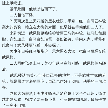
扯上峨嵋派。
基于此因，他就趁坡而下了。
二人相偕下楼。
昨天两次登上天花楼的黑衣壮汉，手牵一红一白两匹神骏
高大的良驹，站立在大街的对面，似早就在等候他们二人了。
来到切近，武凤楼更暗暗称赞两匹马的神骏。红马红如胭
脂，宛如血染；白马白如瑞雪，赛如银铸。等闲人家，哪能有
此良马！武凤楼更想近一步窥探了。
美少年自接红马胭脂虎，示意黑衣大汉，把白马缰绳交给
武凤楼。
二人同时飞身上马，美少年纵马在前引路，武凤楼催马随
后。
武凤楼认为美少年带自己去的地方，不是武林世家的府
第，就是黑道大豪的巨宅，自己也作好了动嘴、动手的一切准
备。
岂知大为谬然！美少年骑马足足穿越了大半个江州，街道
越走越窄狭，拐过了两三条小巷，小巷越拐越幽深，最后停在
了一座小门前。