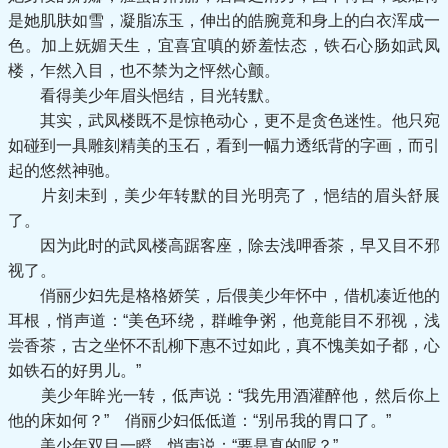
是她肌肤如雪，凝脂冻玉，伸出的皓腕竟和身上的白衣浑成一
色。加上妩媚天生，宜喜宜嗔的娇羞怯态，铁石心肠如武凤
楼，乍然入目，也不禁为之怦然心颤。
看得美少年眉头悒结，目光转默。
其实，武凤楼既不是惊艳动心，更不是贪色迷性。他只宛
如碰到一具雕刻精美的玉石，看到一幅力透纸背的字画，而引
起的悠然神驰。
片刻未到，美少年转默的目光明亮了，悒结的眉头舒展
了。
因为此时的武凤楼高踞客座，除去浅呷香茶，早又目不邪
视了。
俏丽少妇先是格格娇笑，后偎美少年怀中，借机凑近他的
耳根，悄声道：“美色环绕，群雌争粥，他竟能目不邪视，浅
尝香茶，古之坐怀不乱柳下惠不过如此，真不愧美如子都，心
如铁石的好男儿。”
美少年眸光一转，低声说：“我先用酒灌醉他，然后你上
他的床如何？” 俏丽少妇低低道：“别吊我的胃口了。”
美少年双目一瞪，悄声说：“要是真的呢？”