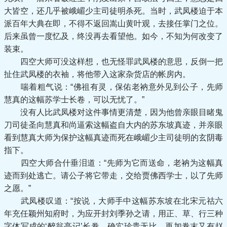
大皆空，还几乎被峨嵋少主司徒明杀死。当时，武凤楼迫于本
派百年大典在即，不得不返回嵩山黄叶观，去接任掌门之位。
后来虽曾一度忆及，终没再去看望他。如今，不知为何改变了
装束。
四空大师可没这样想，也无怪罪武凤楼的意思，反倒一把
扯住武凤楼的衣袖，将他带入这家杂货店的帐房内。
喘着粗气说：“佛祖有灵，保佑老衲意外见到公子，先师
慧真的这幅苏学士长卷，可以无忧了。”
没有人比武凤楼对这件事情更清楚，因为他曾亲眼目睹鬼
刀司徒圣向慧真和尚逼索这幅盗自大内的苏东坡真迹，并亲眼
看到慧真大师为保护这幅真迹而死在峨嵋少主司徒明的玄阴毒
指下。
四空大师合什垂泪道：“先师为它而送命，老衲为这幅真
迹而到处逃亡。请公子将它带走，交给贾佛西学士，以了先师
之愿。”
武凤楼叹道：“按说，大师手中这幅苏东坡在北宋元祜六
年充任颖州知府时，为应开封刘季孙之请，用正、草、行三种
字体写成的‘醉翁亭记’长卷，确实珍贵无比。再加卷末又有赵