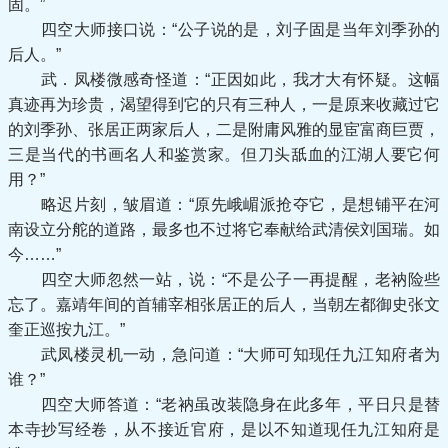
固。”
四空大师接口说：“公子说的是，刘子固是当年刘季孙的
后人。”
武．凤楼微感奇怪道：“正因如此，我才大有怀疑。这幅
真迹再为珍贵，渴望得到它的只有三种人，一是原来收藏过它
的刘季孙、张居正两家后人，二是附庸风雅的显宦富商巨贾，
三是当代的书画名人和鉴赏家。但刀头舐血的江湖人要它何
用？”
略迟片刻，皱眉道：“原先峨嵋派抢夺它，是想铺平在河
南设立分舵的道路，最多也不过将它奉献给武清侯刘国瑞。如
今……”
四空大师忽然一站，说：“不是公子一再提醒，老衲险些
忘了。嘉靖年间的首辅宰相张居正的后人，当朝左都御史张文
奎正巡按九江。”
武凤楼灵机一动，急问道：“大师可知现任九江知府者为
谁？”
四空大师答道：“老衲虽改装隐身在此多年，平日只是替
本寺抄写经卷，从不接近官府，是以不知道现任九江知府是