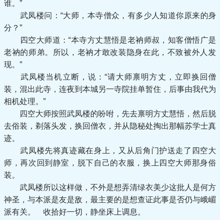
谁。”
武凤楼问：“大师，本寺僧众，有多少人知道你原来的身
分？”
四空大师道：“本寺方丈慧悟是老衲师叔，知客僧悟广是
老衲的师弟。所以，老衲才敢改装隐身在此，不致被外人发
现。”
武凤楼当机立断，说：“请大师禀明方丈，立即换回僧
装，混出此寺，连夜到本城另一寺院挂单暂住，后事由我代为
相机处理。”
四空大师按照武凤楼的吩咐，先去禀明方丈慧悟，然后脱
去俗装，剃落头发，换回僧衣，并从隐秘处掏出那幅苏学士真
迹。
武凤楼先将真迹藏在身上，又从后角门护送走了四空大
师，再次回到静室，脱下自己的衣服，换上四空大师那身俗
装。
武凤楼所以这样做，不外是想弄清绿衣美少这批人是何方
神圣，与本派是友是敌，最主要的是想查证此事是否仍与峨嵋
派有关。 收拾好一切，静坐床上调息。