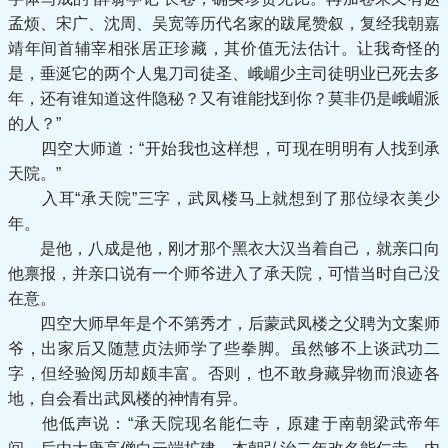
孟烦、宋广、沈周、吴宽等历代名家的跋尾赞叙，复经我朝嘉
靖年间首辅宰相张居正珍藏，其价值无法估计。让我奇怪的
是，垂涎它的两个人鬼刀司徒圣、峨嵋少主司徒明业已死去多
年，还有谁知道这件隐秘？又有谁能找到你？莫非仍是峨嵋派
的人？”
四空大师道：“开始我也这样想，可现在明明有人找到承
天院。”
入耳“承天院”三字，武凤楼马上就想到了那位绿衣美少
年。
是他，八成是他，刚才那个黑衣大汉当着自己，就亲口向
他禀报，并亲口说有一个师爷进入了承天院，可惜当时自己没
在意。
四空大师早年是个不第秀才，后蒙武凤楼之父聘为文案师
爷，出家后又随慧贞法师学了些拳脚。虽然够不上谈武功二
字，但经验阅历却颇丰富。否则，也不敢身藏异物而浪迹各
地，自会看出武凤楼的神情有异。
他低声说：“承天院现名能仁寺，原建于南朝梁武帝年