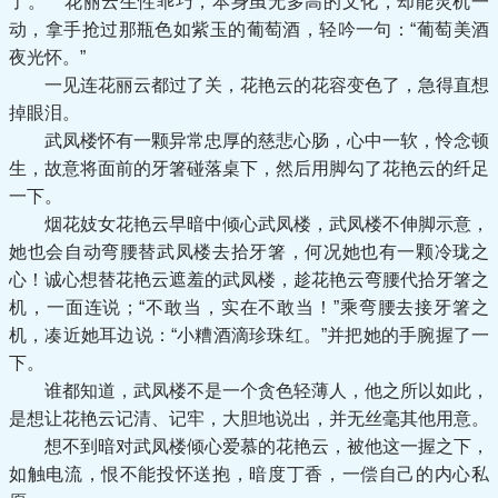
了。 花丽云生性乖巧，本身虽无多高的文化，却能灵机一
动，拿手抢过那瓶色如紫玉的葡萄酒，轻吟一句：“葡萄美酒
夜光怀。”
一见连花丽云都过了关，花艳云的花容变色了，急得直想
掉眼泪。
武凤楼怀有一颗异常忠厚的慈悲心肠，心中一软，怜念顿
生，故意将面前的牙箸碰落桌下，然后用脚勾了花艳云的纤足
一下。
烟花妓女花艳云早暗中倾心武凤楼，武凤楼不伸脚示意，
她也会自动弯腰替武凤楼去拾牙箸，何况她也有一颗冷珑之
心！诚心想替花艳云遮羞的武凤楼，趁花艳云弯腰代拾牙箸之
机，一面连说；“不敢当，实在不敢当！”乘弯腰去接牙箸之
机，凑近她耳边说：“小糟酒滴珍珠红。”并把她的手腕握了一
下。
谁都知道，武凤楼不是一个贪色轻薄人，他之所以如此，
是想让花艳云记清、记牢，大胆地说出，并无丝毫其他用意。
想不到暗对武凤楼倾心爱慕的花艳云，被他这一握之下，
如触电流，恨不能投怀送抱，暗度丁香，一偿自己的内心私