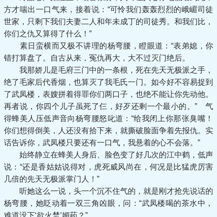
方才喘出一口气来，接着说：“可怜我们轰轰烈烈的峨嵋司徒
世家，只剩下我们夫妻二人和年未成丁的司徒秀。和我们比，
你们之仇又算得了什么！”
素日蛮横而又极不讲理的杨弯腰，瞪眼道：“表弟媳，你
错打算盘了。自古从来，冤仇再大，大不过灭门绝后。
我那娇儿是毛府三门中的一条根，死在先天无极派之手，
绝了毛家后代香烟，也算灭了我毛氏一门。如今好不容易捉到
了武凤楼，表嫂拼着得罪你们两口子，也绝不能让你先动他。
再者说，你四个儿子虽死了仨，好歹还剩一个最小的。” 气
得蜂美人压低声音向杨弯腰怒叱道：“给我闭上你那张臭嘴！
你们想得倒美，人还没有拾下来，就撕破脸面争着先报仇。实
话告诉你，武凤楼只要还有一口气，我悬着的心不会落。”
始终静立在蜂美人身后、脸色变了好几次的江中鹤，低声
说：“还是香姑姑说得对，虎死威风尚在，何况是比猛虎厉害
几倍的先天无极派掌门人！”
听她这么一说，头一个沉不住气的，就是刚才抢先说话的
杨弯腰，她眨动着一双三角凶眼，问：“武凤楼喝的茶水中，
难道没下‘欲火焚’媚药？”