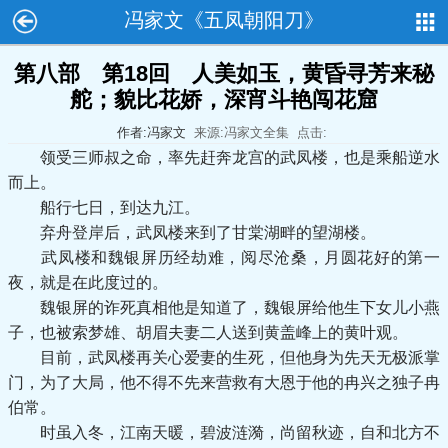
冯家文《五凤朝阳刀》
第八部 第18回 人美如玉，黄昏寻芳来秘
舵；貌比花娇，深宵斗艳闯花窟
作者:冯家文
来源:冯家文全集
点击:
领受三师叔之命，率先赶奔龙宫的武凤楼，也是乘船逆水
而上。
船行七日，到达九江。
弃舟登岸后，武凤楼来到了甘棠湖畔的望湖楼。
武凤楼和魏银屏历经劫难，阅尽沧桑，月圆花好的第一
夜，就是在此度过的。
魏银屏的诈死真相他是知道了，魏银屏给他生下女儿小燕
子，也被索梦雄、胡眉夫妻二人送到黄盖峰上的黄叶观。
目前，武凤楼再关心爱妻的生死，但他身为先天无极派掌
门，为了大局，他不得不先来营救有大恩于他的冉兴之独子冉
伯常。
时虽入冬，江南天暖，碧波涟漪，尚留秋迹，自和北方不