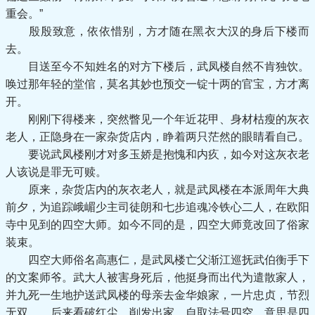
重会。”
殷殷致意，依依惜别，方才随在黑衣大汉的身后下楼而
去。
目送至今不知姓名的对方下楼后，武凤楼自然不肯独饮。
唤过那年轻的堂倌，莫名其妙也预交一锭十两的官宝，方才离
开。
刚刚下得楼来，突然瞥见一个年近花甲、身材枯瘦的灰衣
老人，正隐身在一家杂货店内，睁着两只茫然的眼睛看自己。
要说武凤楼刚才对多玉娇是抱愧和内疚，如今对这灰衣老
人该说是罪无可赎。
原来，杂货店内的灰衣老人，就是武凤楼在本派周年大典
前夕，为追踪峨嵋少主司徒朗和七步追魂冷铁心二人，在欧阳
寺中见到的四空大师。如今不同的是，四空大师竟改回了俗家
装束。
四空大师俗名高惠仁，是武凤楼亡父渐江巡抚武伯衡手下
的文案师爷。武大人被害身死后，他挺身而出代为遣散家人，
并九死一生地护送武凤楼的母亲去金华娘家，一片忠贞，节烈
无双。 后来看破红尘，削发出家，自取法号四空，意思是四