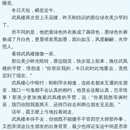
睡觉。
冬日天短，瞬息近午。
武凤楼再次登上天花楼，昨天刚结识的那位绿衣美少早到
了。
所不同的是，他把葱绿色外衣换成了藕荷色，墨绿色长裤
换成了月白色，更显得发黑如墨，面白如玉，风度翩翩，光华
照人。
看得武凤楼微微一呆。
那位美少眸光暗转，唇边隐笑，快步迎上前来，挽住武凤
楼的手臂，埋怨道：“你答应我的，今日此时此地重会，竟然
迟到了现在。”
武凤楼心中暗忖：刚刚萍水相逢，连姓名都未互通的生朋
友，随口一句鬼都不会认真的相约，他竟会这般认真，岂非怪
事！那美少更加挽紧武凤楼的手臂，说：“你累我憨等俩时
辰，我罚你陪我逛两天，还得罚你去和两位朋友见见面。”
话毕，霸王硬上弓地拉着就走。
武凤楼本待不去，但他既不能撒手不管四空大师那件事，
又想弄清这位生朋友的出身背景，最少也得证实这中间是否牵