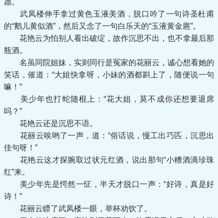
愿。
武凤楼伸手拿过黄色玉液美酒，脱口吟了一句诗圣杜甫
的“鹅儿黄似酒”，然后又念了一句白乐天的“玉液黄金扈”。
花艳云为怕别人看出破绽，故作沉思不出，也不拿最后那
瓶酒。
名虽同院姐妹，实则同行是冤家的花丽云，诚心想看她的
笑话，催道：“大姐快拿呀，小妹的酒都斟上了，随便说一句
嘛！”
美少年也打蛇随棍上：“花大姐，莫不成你还想要退席
吗？”
花艳云还是沉思不语。
花丽云唉哟了一声，道：“俗话说，慢工出巧匹，沉思出
佳句呀！”
花艳云这才探腕取过状元红酒，说出那句“小糟酒滴珍珠
红”来。
美少年先是愕然一怔，半天才脱口一声：“好诗，真是好
诗！”
花丽云瞟了武凤楼一眼，举杯劝饮了。