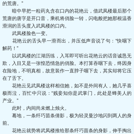
的荒唐。”
暗中早把一粒药丸含在口内的花艳云，借武凤楼最后那个
荒唐的唐字是开口音，乘机将俏脸一转，闪电般把她那根温香
滑润的舌头度入武凤楼的口内。
武凤楼脸色一变。
花艳云的舌头早一滑而出，并压低声音说了句：“快咽下
解药！”
以武凤楼的江湖历练，入耳即可听出花艳云的话音诚恳无
欺，入目又是一张惶恐情急的俏脸。本打算吞咽下去，终因身
在险地，不明真相，故意装作一直脖子咽下去，其实却将它压
在了舌下。
花艳云见武凤楼这样相信她，如不是外间有人，她几乎喜
极而泣，百忙中只说：“贱妾知你是武掌门，此处是蜂美人的
产业。”
此时，内间尚未燃上烛火。
蓦地，一条纤巧苗条倩影，极为轻灵曼沙地闪到两人的身
前。
花艳云就势将武凤楼推给那条纤巧苗条的身影，伸手掏出