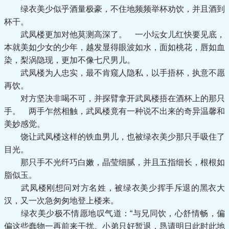
绿衣美少似乎酒量极豪，不住地频频举杯劝饮，并且酒到
杯干。
武凤楼更加对他莫测高深了。 一小坛女儿红快要见底，
本就美如少女的少年，越发显得眼波如水，面如桃花，唇如血
染，梨涡隐现，更加不像七尺男儿。
武凤楼为人忠实，最不肯窥人隐私，以手捂杯，执意不愿
再饮。
对方坚决非喝不可，并探臂拿开武凤楼捂在酒杯上的那只
手。 两手乍然相触，武凤楼竟有一种说不出来的奇异温馨和
美妙感觉。
饶让武凤楼这样的铁血男儿，也被绿衣美少那只手吸住了
目光。
那只手不光纤巧白嫩，晶莹细腻，并且五指细长，根根如
脂似玉。
武凤楼刚想问对方名姓，被绿衣美少挥手斥退的黑衣大
汉，又一次急匆匆地登上楼来。
绿衣美少极不情愿地叹气道：“与兄同饮，心舒情畅，偏
偏这些蠢物一再前来干扰。小弟只好暂退，恳请明日此时此地