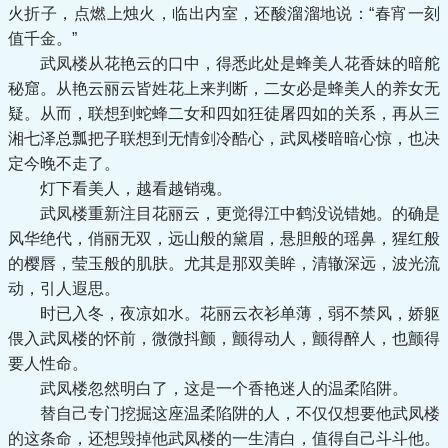
火折子，点燃上烛火，临出内室，还酸溜溜地说：“春宵一刻
值千金。”
武凤楼从花艳云的口中，得悉此处是蜂美人花香妹的暗舵
秘窟。从艳云丽云皆姓花上来判断，二女必是蜂美人的养女无
疑。从而，联想到蛇蜂二女和四如狂徒屠四如的关系，再从三
湘七泽总瓢把子联想到无情剑冷酷心，武凤楼暗暗心惊，也决
定今晚不走了。
灯下看美人，越看越销魂。
武凤楼重新注目花丽云，更觉得江中鹤没说错她。的确是
风华绝代，俏丽无双，远山般的黛眉，悬胆般的瑶鼻，猩红般
的樱唇，莹玉般的肌肤。尤其是那双美眸，清辙深远，波光流
动，引人遐思。
时已入冬，夜凉如水。花丽云衣衫单薄，弱不禁风，娇躯
偎入武凤楼的怀前，微微抖颤，颤得动人，颤得醉人，也颤得
要人性命。
武凤楼忽然明白了，这是一个香艳迷人的温柔陷阱。
替自己专门挖掘这座温柔陷阱的人，不仅仅想要他武凤楼
的这条命，还想毁掉他武凤楼的一生清白，值得自己斗斗他。