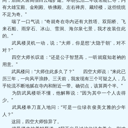
间，后由大唐高僧白云端扩建。本朝弘治二年改名能仁寺，内
有大雄宝殿、金刚殿、铁佛殿、左右禅房、藏经楼，这些统统
不足为奇。”
喘了一口气说：“奇就奇在寺内还有大胜塔、双阳桥、飞
来石船、雨穿石、冰山、雪洞、海尔泉七景，我才改装住此
的。”
武凤楼灵机一动，说；“大师，你是想‘大隐于朝’，对不
对？”
四空大师长叹道：“还是公子智慧高，一听就窥知老衲的
用意。”
武凤楼问：“大师住此多久了？” 四空大师说：“来此已
历三年，一向风平浪静。三天前，我发现有三个可疑之人，几
乎轮流不断地腻在寺内和附近一带。确切点，该算两个半。”
为防武凤楼听不懂，他解释说：“因为其中一个人去得
少。”
武凤楼单刀直入地问：“可是一位绿衣俊美文雅的少年
人？”
这回，四空大师惊异了。