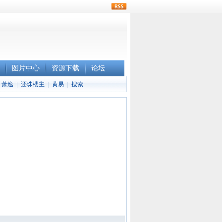
rss
图片中心
资源下载
论坛
萧逸
|
还珠楼主
|
黄易
|
搜索