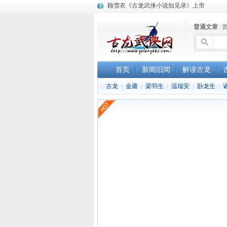
顾雪衣《古龙武侠小说知见录》上市
“武侠书库”查缺补漏活动圆满结束
普通文章
|
《古龙小说原貌探究》修订版已上市
首页
新闻旧闻
解读古龙
古龙
|
金庸
|
梁羽生
|
温瑞安
|
卧龙生
|