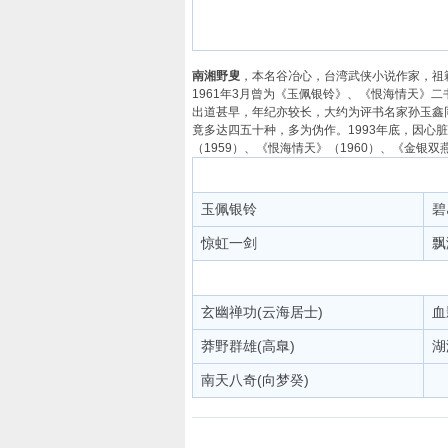
南湘野叟
，本名谷冶心，台湾武侠小说作家，祖
1961年3月曾为《玉佩银铃》、《恨海情天》
出道甚早，年纪亦较长，大约为评书名家孙玉鑫同辈
竟多达四五十种，多为伪作。1993年底，因
（1959）、《恨海情天》（1960）、《金银双
玉佩银铃
碧
惊虹一剑
飘
玄幽禅功(云海居士)
血
莽野群雄(高臯)
湖
南天八奇(向梦癸)