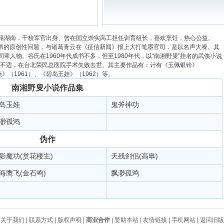
籍湖南，干校军官出身、曾在国立崇实高工担任训育组长，喜欢烹饪，热心公益。
二书的原创性问题，与诸葛青云在《征信新闻》报上大打笔墨官司，是以名声大噪。其
人物。谷氏在1960年代成书不多，但至1980年代，以“南湘野叟”挂名的武侠小说
心脏不适，在台北荣民总医院手术失败去世。其主要作品有：计有《玉佩银铃》
燕》（1961）、《碧岛玉娃》（1962）等。
南湘野叟小说作品集
岛玉娃
鬼斧神功
渺孤鸿
伪作
影魔功(赏花楼主)
天残剑侣(高臯)
海鹰飞(金石鸣)
飘渺孤鸿
关于我们
|
联系方式
|
版权声明
|
商业合作
|
赞助本站
|
友情链接
|
手机网站
|
返回旧版