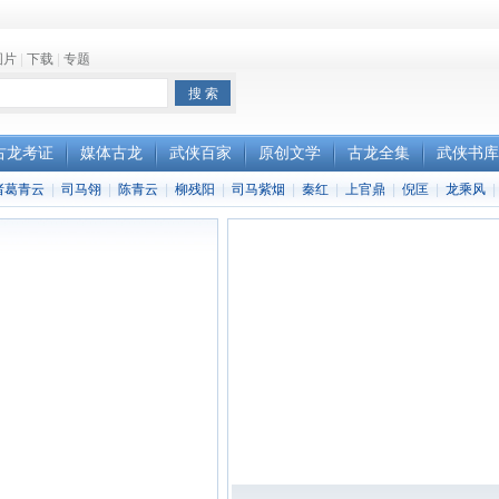
图片
|
下载
|
专题
古龙考证
媒体古龙
武侠百家
原创文学
古龙全集
武侠书库
诸葛青云
|
司马翎
|
陈青云
|
柳残阳
|
司马紫烟
|
秦红
|
上官鼎
|
倪匡
|
龙乘风
|