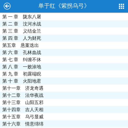
单于红《紫拐乌弓》
第 一 章 陇东八屠
第 二 章 汶河水战
第 三 章 义结金兰
第 四 章 人为财死
第五章 悬案迭出
第 六 章 孔林血战
第 七 章 纠缠不休
第 八 章 一败涂地
第 九 章 初露端睨
第 十 章 火阳地君
第十一章 济龙奇遇
第十二章 法华夜战
第十三章 山阳五邪
第十四章 吉人天相
第十五章 乌弓显威
第十六章 情意绵绵