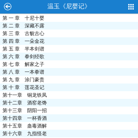
温玉《尼婴记》
第 一 章 十尼十婴
第 二 章 深藏不露
第 三 章 古貌古心
第 四 章 一朵金花
第 五 章 半本剑谱
第 六 章 拳剑经歌
第 七 章 解家之子
第 八 章 一本拳谱
第 九 章 涂门豪贵
第 十 章 莲花圣记
第十一章 铜龙铁凤
第十二章 酒窑老馋
第十三章 阴阳一招
第十四章 一杯香酒
第十五章 蛊毒酒解
第十六章 九指怪老