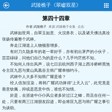
武陵樵子《翠巘双星》
第四十四章
作者:武陵樵子
来源:武陵樵子全集
点击:
武林如世局，自翠玉如意、火浣兽衣，以及诸天佛法真诠
张扬传遍整个武林。
奔走江湖道上人物顿形增多。
有封刀久隐多年的老一辈好手，亦有初出茅芦的小伙子，
芸芸碌碌，问他们自己为的是什么？几乎均茫然不知。
不知何人传出风声，说七日后杭州西子湖上西冷桥畔黑煞
令主匡九思与黄山凤凰谷主韩广耀单独约斗。
武林中人大多不知韩广耀是谁？
经人倍加渲染，将韩广耀武功捧得“上天入云”，此究竟是
善意钦佩，抑或是恶意中伤，谁也不知情。
於是，去浙途中仆仆风尘者多於过江之鲫，而且在任何一
处，只要有两三江湖朋友踪迹，即会将匡九思与韩广耀之事引
为谈助。