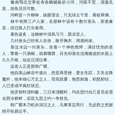
豫南鄂北交界处有条蜿蜒曲折小河，河面不宽，清澈见
底，游鱼历历可数。
河畔是一片柳林，纵眼望去，只见绿云千里，垂枝翠拂。
林中有两三户人家，在那林中设有十数付座头，茶酒兼
卖，供过路人打尖食用。
暑热逼炙，这柳林中清风习习，荫凉宜人。
几付座头已经有人在坐，敞开胸衣，用酒闲谈。
靠近水边一付座头，坐着一个神色憔悴，满目忧伤的老
人，擎着一只酒碗，就着嘴唇，目光却落在涟漪微波的水面上
久久不移，似在沉浸往事。
这老人正是那韩广耀。
他自嵩山峡谷中逃出，想是再受挫，爱女失踪，又失去降
魔杵，他本雄心万丈之人，登高跌重，饱受刺激，积怒郁结，
人已变成半疯狂状态。
他灵智时清时蔽，三日来清醒时，均在思忖自己是否必需
去西冷桥畔，应匡九思之约一争胜负。
韩广耀本乃机诈深沉之人，凡事算定而行，无必胜之把握
绝不轻易出手。