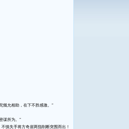
兄慨允相助，在下不胜感激。”
密谋所为。”
不慎失手将方奇崖两指削断突围而出！