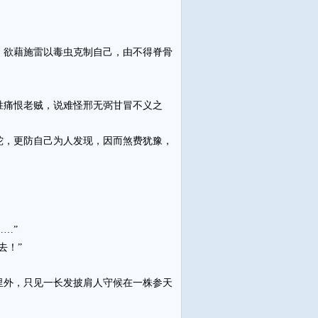
欲藉施雷以毒虫克制自己，由不得脊骨
痛恨老贼，说难怪邢无弼甘冒不义之
，更防自己为人发现，因而煞费犹豫，
…”
去！”
外，只见一长发披肩人守候在一株参天