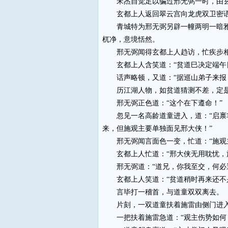
宋杰自觉足以骗过邢无弼一时，由玄
玄都上人返回翠云宫向龙虎双卫密语
青城特为邢无弼另辟一幢两明一暗雅舍
杌净，意境恬然。
邢无弼闻得玄都上人趋访，忙疾步相迎
玄都上人含笑道：“贫道巳决定端午日
话声略顿，又道：“据巡山弟子来报
历江湖人物，如贫道猜测不差，定是侦
邢无弼正色道：“这个在下遵命！”
忽见一名高龄道童进入，道：“启禀掌
来，但施观主要单独面见邢大侠！”
邢无弼闻言面色一变，忙道：“施观主
玄都上人忙道：“邢大侠无用耽忧，施
邢无弼道：“道兄，你我至交，何必
玄都上人笑道：“贫道稍时再来还不
言毕打一稽首，与道童双双离去。
片刻，一双道童扶着施雷由侧门进入
一把扶着施雷急道：“观主伤势如何