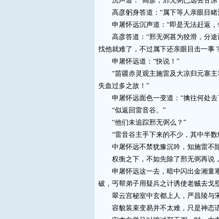
沉声道：“高彦，邢无弼已远去甘凉，
高彦躬身答道：“属下等人亲眼目睹邢
申屠怀远沉声道：“即是无法赶返，也
高彦答道：“邢无弼甚为狡滑，分途而
找他就难了，不过属下还亲眼目击一事？
申屠怀远道：“快说！”
“苗疆赤灵观主施雷及大凉归元寨主瞿
失血过多之故！”
申屠怀远面色一变道：“擒往何处去
“似返回雷音谷。”
“他们未追踪邢无弼么？”
“雷音谷主手下来的不少，其中半数继
中屠怀远不禁犹豫沉吟，知施雷不除
权衡之下，不如先除了邢无弼再说，
申屠怀远这一去，暗中闪出金湘童寒两
破，丐帮弟子用疑兵之计诱使老贼去戈
翠云宫秘室中玄都上人，严昌陵与宋
容貌装束变易并不太难，只是神态语