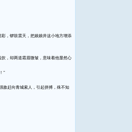
彩，锣鼓震天，把娘娘井这小地方增添
饮，却两道霜眉微皱，意味着他显然心
！”
强敌赶向青城索人，引起拼搏，殊不知