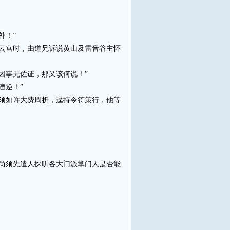
补！”
云宫时，由道兄诉说黄山及雷音谷主怀
因事无佐证，那又该何说！”
违逆！”
须如许大费周折，迳持令符策行，他等
尚须先遣人探听各大门派掌门人是否能