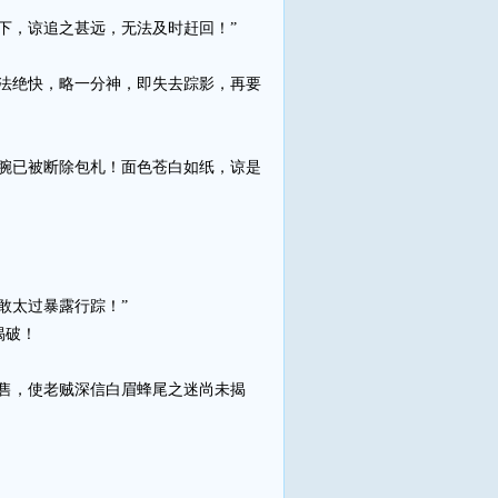
下，谅追之甚远，无法及时赶回！”
法绝快，略一分神，即失去踪影，再要
腕已被断除包札！面色苍白如纸，谅是
敢太过暴露行踪！”
揭破！
售，使老贼深信白眉蜂尾之迷尚未揭