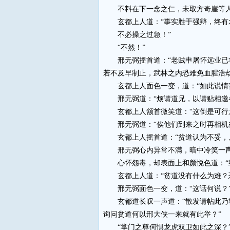
不料在下一念之仁，未取方奇崖等人
玄都上人道：“事实胜于强辩，终有
不必操之过急！”
“不然！”
邢无弼摇首道：“老贼申屠怀远业已将
若不及早制止，武林之内恐难免血腥浩劫
玄都上人面色一变，道：“如此说情势
邢无弼道：“烦请道兄，以请贴相邀各
玄都上人颔首微笑道：“这倒是可行之
邢无弼道：“俟他们到来之时再相机行
玄都上人摇首道：“贫道认为不妥，凡
邢无弼心内异常不满，暗中冷笑一声道
心怀怨毒，却表面上和颜悦色道：“绝
玄都上人道：“贫道没有什么为难？恐
邢无弼面色一变，道：“这话何说？
玄都道长叹一声道：“散发请帖此乃轻
询问贫道何以邢大侠一来就有此举？”
“掌门之尊何惧龙虎双卫如此之深？