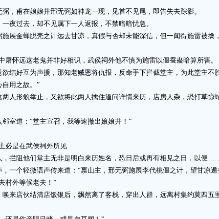
弼，甫在娘娘井邢无弼如神龙一现，见首不见尾，即告失去踪影。
一夜过去，却不见属下一人返报，不禁暗暗忧急。
展金蝉脱壳之计远去甘凉，真假与否却未能深信，但一闻得施雷被擒，
屠怀远这老鬼并非好相识，武侯祠外他不慎为施雷以僵蚕蛊暗算所害。
结好互为声援，那知老贼恩将仇报，反命手下拦截堂主，为此堂主不胜
自用之故。”
人形貌举止，又欲将此两人擒住逼问详情来历，店房人杂，恐打草惊蛇
室道：“堂主宣召，我等速撤出娘娘井！”
主必是在武侯祠外所见
拦阻他们堂主无非是明白来历姓名，恐日后或再有相见之日，以便……
一个轻微语声传来道：“禀山主，邢无弼施展李代桃僵之计，望甘凉遁
村外等候老夫！”
来店伙结清店饭银后，飘然离了客栈，穿出人群，远离村集约莫四五里