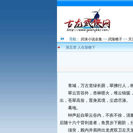
导航：
武侠小说全集
>>
武陵樵子
>>
天
第五章 人在屋檐下
青城，万古党绿长荫，翠拂行人，映
翠云宫谷外，杏林喷火，堆云锦簇，
出，苍翠高耸，置身其境，尘虑尽涤。
蓦地。
钟声起自翠云谷内，不疾不徐，清脆
后随十六个背剑道者，鱼贯步下殿阶，
须臾，殿内并肩跨出龙虎双卫左天龙