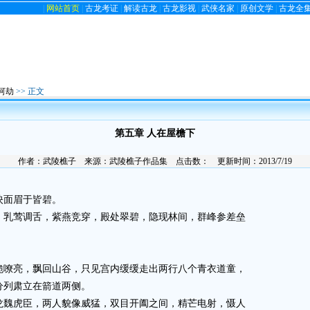
|
网站首页
|
古龙考证
|
解读古龙
|
古龙影视
|
武侠名家
|
原创文学
|
古龙全
河劫
>> 正文
第五章 人在屋檐下
作者：
武陵樵子
来源：
武陵樵子作品集
点击数：
更新时间：2013/7/19
面眉于皆碧。
乳莺调舌，紫燕竞穿，殿处翠碧，隐现林间，群峰参差垒
嘹亮，飘回山谷，只见宫内缓缓走出两行八个青衣道童，
分列肃立在箭道两侧。
魏虎臣，两人貌像威猛，双目开阖之间，精芒电射，慑人