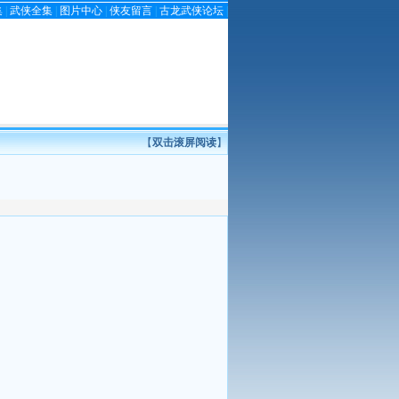
集
|
武侠全集
|
图片中心
|
侠友留言
|
古龙武侠论坛
|
【
双击滚屏阅读
】