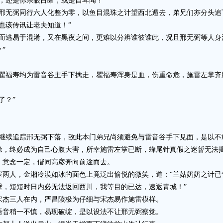
还是你亲眼目睹，或是自耳闻！”
无弼同行六人化整为零，以鱼目混珠之计望西北遁去，弟兄们亦分头追
该传讯让老夫知道！”
逃易于混淆，又在黑夜之间，更难以分辨谁彼谁此，况且邢无弼等人身
”
福寿均为雷音谷主手下擒走，瞿福寿浑身是血，伤重命危，施雷左掌齐
了？”
续追踪邢无弼下落，敌此本门弟兄尚须避免与雷音谷手下见面，是以不
，终必成为自己心腹大害，所幸施雷左掌已断，蜂尾针真假之迷暂无法
意念一定，偕同高彦奔向前途而去。
人，金湘冷漠如冰的面色上竟泛出愉悦的微笑，道：“兰姑奶奶之计已
壁，短短时日内必无法返回西川，我等目的已达，速返青城！”
杰三人在内，严昌陵极为仔细与宋杰易作施雷模样。
音稍一不慎，易现破绽，是以设法不让邢无弼察觉。