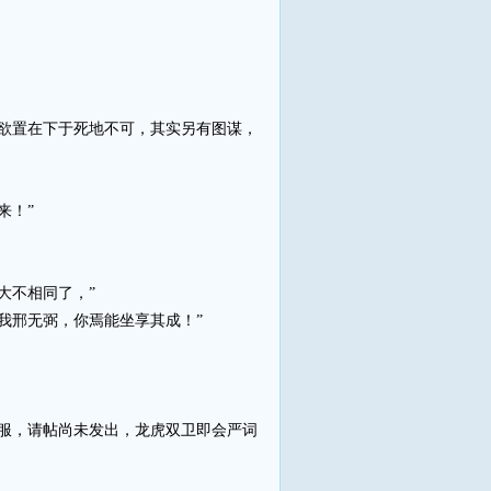
欲置在下于死地不可，其实另有图谋，
来！”
大不相同了，”
我邢无弼，你焉能坐享其成！”
服，请帖尚未发出，龙虎双卫即会严词