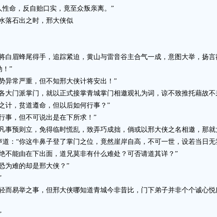
性命，反自贻口实，竟至众叛亲离。”
水落石出之时，邢大侠似
白眉蜂尾得手，追踪紧迫，黄山与雷音谷主合气一成，意图大举，扬言
！”
异常严重，但不知邢大侠计将安出！”
大门派掌门，就以正式接掌青城掌门相邀观礼为词，谅不致推托藉故不
计，贫道遵命，但以后如何行事？”
事，但不可说出是在下所求！”
事预则立，免得临时慌乱，致弄巧成拙，倘或以邢大侠之名相邀，那就
：“你这牛鼻子登了掌门之位，竟然崖岸自高，不可一世，设若当日无
不能由在下出面，道兄莫非有什么难处？可否请道其详？”
为难的却是邢大侠？”
”
而易举之事，但邢大侠哪知道青城今非昔比，门下弟子并非个个诚心悦
”