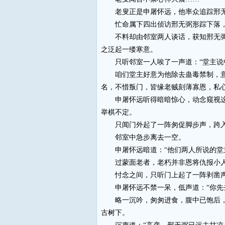
老叟正是申屠怀远，他率众追踪邢无
忙命属下四出侦访邢无弼形踪下落，
不料却由邻室两人谈话，获知邢无弼施
之泛起一缕寒意。
只听邻室一人唉了一声道：“堂主说中
咱们堂主好意为他除去蛊毒禁制，意欲
名，不惜叛门，皆缘老贼刻薄寡恩，私心
申屠怀远听得暗暗惊心，动念窥视这两
举棋不定。
只闻门外起了一阵匆促脚步声，跨入邻
邻室中急步离去一空。
申屠怀远暗道：“他们两人所说的堂
过蒙面老者，老朽并非恩将仇报小人，
忖念之间，只听门上起了一阵剥凿声，
申屠怀远不禁一呆，低声道：“你先去
略一沉吟，匆匆进食，腹中已饱后，唤
古树下。