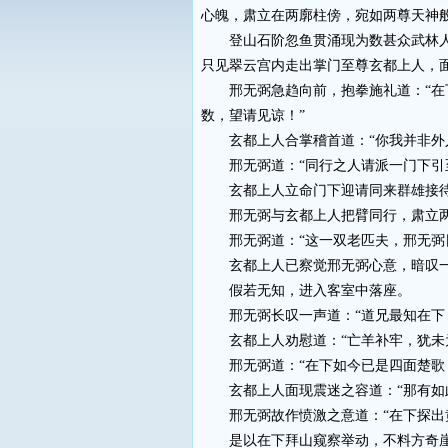
心魄，肃立在两廓柱傍，宛如两尊天神
登山石阶忽鱼贯涌现为数甚众武林人
只见翠云宫内走出掌门至尊玄都上人，
邢无弼急趋向前，抱拳施礼道：“在下
数，望请见谅！”
玄都上人合掌稽首道：“你我并非外人
邢无弼道：“同行之人请派一门下引至
玄都上人立命门下迎请同来群雄接待
邢无弼与玄都上人把臂同行，肃立两
邢无弼道：“这一双老匹夫，邢无弼日
玄都上人已察觉邢无弼心意，暗叹一声
假若无知，进入客室中落座。
邢无弼长叹一声道：“道兄最知在下，
玄都上人劝慰道：“亡羊补牢，犹未为
邢无弼道：“在下如今已是四面楚歌，
玄都上人面现震迷之容道：“那有如此
邢无弼故作愤激之意道：“在下探出黄
是以在下拜山窥察举动，不料方奇崖等