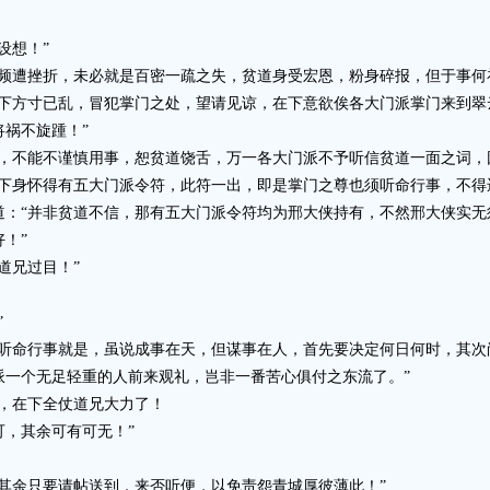
设想！”
遭挫折，未必就是百密一疏之失，贫道身受宏恩，粉身碎报，但于事何
方寸已乱，冒犯掌门之处，望请见谅，在下意欲俟各大门派掌门来到翠
祸不旋踵！”
不能不谨慎用事，恕贫道饶舌，万一各大门派不予听信贫道一面之词，
身怀得有五大门派令符，此符一出，即是掌门之尊也须听命行事，不得
“并非贫道不信，那有五大门派令符均为邢大侠持有，不然邢大侠实无
！”
道兄过目！”
”
命行事就是，虽说成事在天，但谋事在人，首先要决定何日何时，其次
派一个无足轻重的人前来观礼，岂非一番苦心俱付之东流了。”
，在下全仗道兄大力了！
，其余可有可无！”
余只要请帖送到，来否听便，以免责怨青城厚彼薄此！”