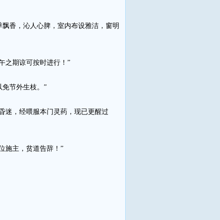
飘香，沁人心脾，室内布设雅洁，窗明
午之期谅可按时进行！”
免节外生枝。”
昏迷，经喂服本门灵药，现已更醒过
位施主，贫道告辞！”