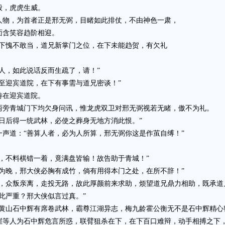
般，虎虎生威。
物，为首者正是邢无弼，目睹如此排仗，不由神色一肃，
面含笑容趋阶相迎。
愧不敢当，道兄新掌门之位，在下未能趋贺，有欠礼
，如此说话反而生疏了，请！”
迎宾道院，在下有事需与道兄密谈！”
在迎宾道院。
旁青城门下均欠身问讯，惟龙虎双卫对邢无弼视若无睹，傲不为礼。
后得一统武林，必使之葬身无地方消此恨。”
道：“善算人者，必为人所算，邢无弼你这是作茧自缚！”
不料棋错一着，竟满盘皆输！故告助于青城！”
晚，邢大侠必胸有成竹，倘有用得本门之处，在所不辞！”
众叛亲离，走投无路，故此厚颜前来求助，烦望道兄鼎力相助，既承道
严重？邢大侠似言过真。”
山石中辉有席卷武林，霸尊江湖异志，梅九龄霍公衡无不是石中辉精心
人为石中辉危言所惑，联臂狙杀在下，在下百口难辩，动手相搏之下，