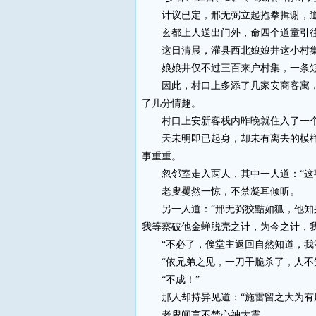
计议已定，邢无弼立起抱拳揖谢，道：
玄都上人送出门外，命四个道童引往
这日清晨，灌县西北娘娘井这小村集
娘娘井仅不过三百来户村集，一条短
因此，村口上多添了几家安商客寓，这
了几分情趣。
村口上安新客栈内昨晚就住入了一
天未明即已起身，却未有离去的模样，
事重重。
忽邻室走入两人，其中一人道：“这事
老叟矍然一惊，不禁凝耳倾听。
另一人道：“邢无弼狡黠如狐，他知身
我等察破他金蝉脱壳之计，为今之计，
“不必了，俟堂主返回自然知道，我等
“依兄弟之见，一刀干脆杀了，人不知
“不成！”
那人却持异见道：“施雷留之大为有用
老叟闻言不禁心神大震……