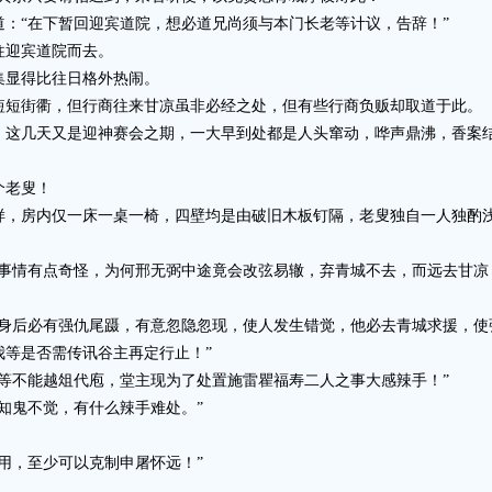
“在下暂回迎宾道院，想必道兄尚须与本门长老等计议，告辞！”
迎宾道院而去。
显得比往日格外热闹。
短街衢，但行商往来甘凉虽非必经之处，但有些行商负贩却取道于此。
几天又是迎神赛会之期，一大早到处都是人头窜动，哗声鼎沸，香案结
个老叟！
房内仅一床一桌一椅，四壁均是由破旧木板钉隔，老叟独自一人独酌浅
情有点奇怪，为何邢无弼中途竟会改弦易辙，弃青城不去，而远去甘凉
后必有强仇尾蹑，有意忽隐忽现，使人发生错觉，他必去青城求援，使
我等是否需传讯谷主再定行止！”
不能越俎代庖，堂主现为了处置施雷瞿福寿二人之事大感辣手！”
鬼不觉，有什么辣手难处。”
，至少可以克制申屠怀远！”