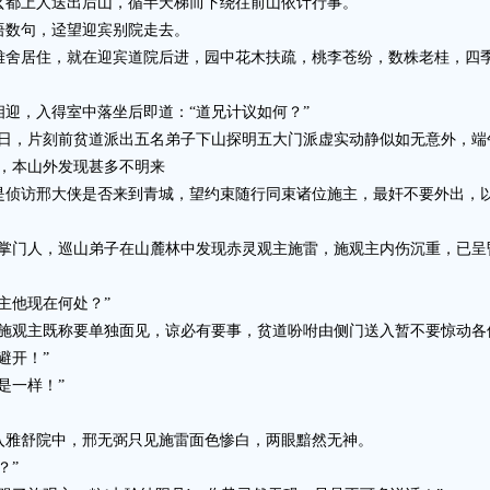
都上人送出后山，循半天梯而下绕往前山依计行事。
数句，迳望迎宾别院走去。
居住，就在迎宾道院后进，园中花木扶疏，桃李苍纷，数株老桂，四季
，入得室中落坐后即道：“道兄计议如何？”
，片刻前贫道派出五名弟子下山探明五大门派虚实动静似如无意外，端
，本山外发现甚多不明来
访邢大侠是否来到青城，望约束随行同束诸位施主，最奸不要外出，以
门人，巡山弟子在山麓林中发现赤灵观主施雷，施观主内伤沉重，已呈
他现在何处？”
观主既称要单独面见，谅必有要事，贫道吩咐由侧门送入暂不要惊动各
避开！”
是一样！”
雅舒院中，邢无弼只见施雷面色惨白，两眼黯然无神。
？”