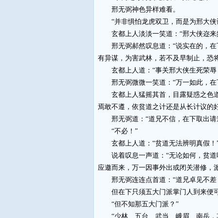
邢无弼神色异样难看。
“并非惧怕龙虎双卫，而是为邢大侠
玄都上人淡淡一笑道：“邢大侠迩来频
邢无弼郝然叹息道：“说实在的，在下
有异谋，为害武林，若不及早制止，恐将
玄都上人道：“事关邢大侠生死荣辱，
邢无弼微微一笑道：“万一如此，在下
玄都上人猛摇其首，目露疑惑之色道：
焉敢不遵，依贫道之计还是从长计议的好
邢无弼道：“道兄不信，在下取出请
“不必！”
玄都上人道：“贫道无法辨明真假！
说着叹息一声道：“无论如何，贫道听
应邀而来，万一因事外出或闭关潜修，
邢无弼连连点首道：“道兄卓见不差
但在下只须五大门派掌门人到来便可
“但不知那五大门派？”
“少林、五台、武当、峨眉、南岳，其