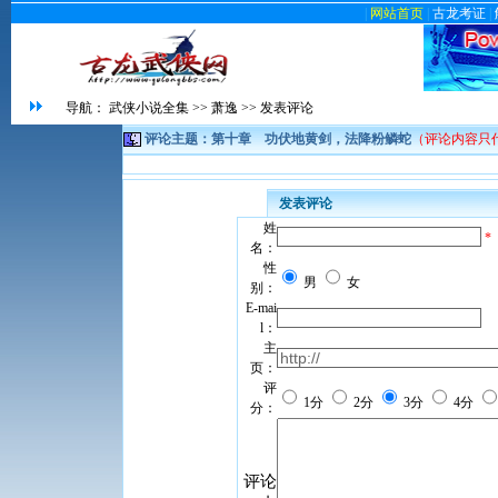
|
网站首页
|
古龙考证
|
导航：
武侠小说全集
>>
萧逸
>> 发表评论
评论主题：第十章 功伏地黄剑，法降粉鳞蛇
（评论内容只
发表评论
姓
*
名：
性
男
女
别：
E-mai
l：
主
页：
评
1分
2分
3分
4分
分：
评论