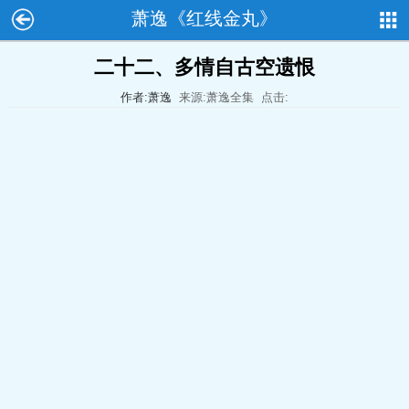
萧逸《红线金丸》
二十二、多情自古空遗恨
作者:萧逸
来源:萧逸全集
点击: