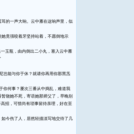
耳的一声大响。云中雁在这响声里，似
她竟强咬着牙坚持站着，不愿倒地示
一玉瓶，由内倒出二小丸，塞入云中雁
”
尼岂能与你于休？就请你再用你那黑炁
于你何事？屡次三番从中捣乱，难道我
番暂饶她不死，寄语她那师父了，早晚别
手高招，可惜尚有琐事留待亲理，好在至
如今伤了人，居然轻描淡写地交待了几