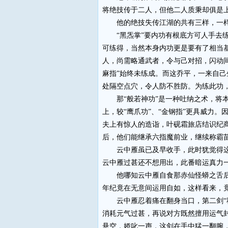
将绝技传于二人，但他二人质秉却俱是
他的绝技失传江湖的共有三样，一样是那
“黑炁掌”要内功有根底方可人手去练
可练得，当然本身内功更是要有了相当
人，尚需略通武者，令与己对招，闪动间
麻指”始终未练成。而这乔平，一来自己
处隔空点穴，令人防不胜防。为练此功
那“般若神功”是一种吐纳之术，将本
上，较“鹰爪功”、“金钢指”更具威力
夫上有惊人的造诣，叶砚霜旅店结识纪
后，他们能继承六指魔前业，继续称霸
云中雁虽已及早收手，此时犹觉得这只
云中雁过甚还不想用出，此番暗运真力
他哪知云中雁自食那赤仙怪蟒之舌后，
年纪竟在无意间运用自如，这样看来，
云中雁忍着痛在翻身当口，第二剑“秋
消耗元气过甚，再说对方既然擅用运气
悬空，娇叱一声，这剑在手中猛一翻腕