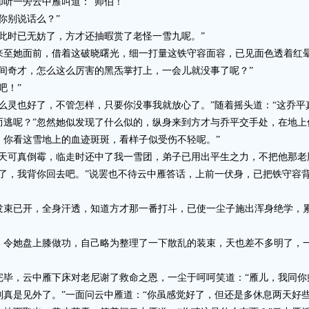
一旁云中雁叫道：“师伯！”
别说话么？”
时已无妨了，方才还抽暇赏了老怪一雪九呢。”
她面前，借着这破晓曙光，细一打量这铁守容面容，已见面色透着红晕
间奇才，怎么这么厉害的黑炁掌打上，一会儿就没事了呢？”
吧！”
灵也好了，不管怎样，只要你没事我就放心了。”随着摇头道：“这乔平
而逃呢？”忽然她似发现了什么似的，纵身来到方才与乔平交手处，在地上
，你看这雪地上的血迹斑斑，看样子似受伤不轻呢。”
可真倒霉，临走时还中了我一雪团，弟子已用出平生之力，不把他那老
，我背你回去吧。”说罢也不待云中雁答话，上前一伏身，已把铁守容背
已开，全身汗透，知道方才那一番打斗，已使一尘子施出浑身绝学，累
！
她盘上膝做功，自己略为整理了一下散乱的装束，天也差不多明了，一
，云中雁下床对老尼谢了救命之恩，一尘于呵呵笑道：“雁儿，我同你
真是见外了。”一面问云中雁道：“你虽感觉好了，但还是多休息两天好