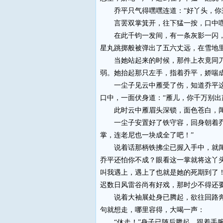
乔平只气得嘿嘿连道：“好丫头，你这
言罢双掌箕开，往下猛一按，口中嘿
在此千钧一发间，有一条灰影一闪，已
星丸跳掷般被弹出了五六丈远，在雪地
当她站起来的时候，那件上衣竟同刀割
弱。她抬起那只左手，指着乔平，娇喘
一尘子见云中雁受了伤，知道乔平这“
口中，一面伏身道：“雁儿，你千万别出
此时云中雁眉头深锁，面色苍白，闻
一尘子安置好了铁守容，回身朝着乔平
掌，连老尼也一块成全了吧！”
说着话那柄铁拂尘已握入手中，就闻那
乔平还怕你不成？眼看这一掌就将这丫
叫我遇上，遇上了也就是她的死期到了
迟数日风雷谷尚有好戏，那时少不得还
说着大袖展处身已腾起，欲往回路奔去
句就想走，哪里容得，大喝一声：
“休走！”身子已随后腾起，跟着手腕