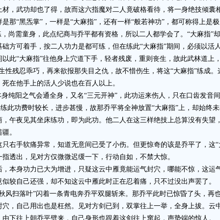
上材，武功却也了得，故而这六指魔对二人竟破格看待，将一身绝技倾囊
“黑炁掌”，一样是“大麻指”，还有一样“般若神功”，都可称得上是
，尚需童身，此点纪商与乔平都有资格，所以二人都学会了。“大麻指”
基础方可着手，按二人功力是都可练，但在练此“大麻指”期间，必须以活
以此“大麻指”往他身上穴道下手，轻者残废，重则丧生，故此武林道上
生性残忍乖巧，再来欲报那失目之仇，故不惜伤生，将这“大麻指”练成
，死在他手上的活人少说也在百人以上。
身纯阳之气会通全身，又名“三元开神”，此功运来伤人，只在口齿发音
。因练此功费时较长，进步甚慢，故那乔平将全神放置“大麻指”上，却始终
商，午夜见其坐床练功，即为此功。他二人在这三样绝技上总算没有失望
苗疆。
右手软痛异常，知道无意间已受了小伤。但更惊奇的该是乔平了，这“大
一指透出，见对方仅微微迟缓一下，行动自如，不禁大惊。
本身功力已大为增进，只疑这云中雁竟能运气封穴，哪能不惊，这运气
竟似较自己还强，却不知这云中雁此时正在忍着痛，只不过没出声罢了。
风扫落叶”闪着一条青电奔乔平双腿斩来。那乔平此时已惊昏了头，再也
封穴，自己用出也是枉然。见对方剑已到，双掌往上一举，全身上拔。云
，由下往上朝乔平劈来，自己身形也跟着这剑往上窜起，声势端的惊人。