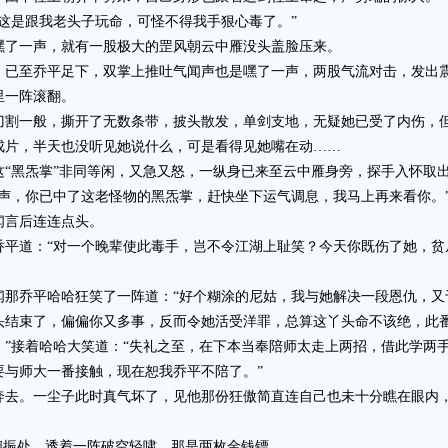
是跟我老头子玩命，可怪不得我手狠心毒了。”
了一声，就有一股极大的罡风朝云中雁没头盖脸压来。
至乔平足下，双掌上推吐气闻声也是嘿了一声，两股气流对击，发出震
里一阵滚翻。
一般，撕开了无数条带，披头散发，单剑支地，无疑她已受了内伤，但
成片，半天也没听见她说什么，可是看得见她嘴在动……
黑炁掌”非同等闲，又急又怒，一纵身已来至云中雁身旁，探手入怀取出
声，你已中了这老怪物的黑炁掌，赶快坐下运气调息，我马上再来看你。
言后连连点头。
道：“对一个晚辈使此毒手，岂不令江湖上耻笑？今天你既伤了她，贫
乔平哈哈狂笑了一阵道：“好个糊涂的尼姑，我与她解决一段恩仇，又
头结束了，偏偏你又多事，反而令她活受洋罪，总算这丫头命不该绝，此
！”接着哈哈大笑道：“失礼之至，在下本当奉陪师太走上两招，借此学两
要与师大一番接触，现在恕我乔平不陪了。”
。一尘子此时真气坏了，见他那份狂傲简直连自己也未十分瞧在眼内，
振处，透着一阵破空轻啸，那是两枚金钱镖。