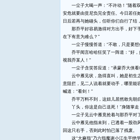
一尘子大喝一声：“不许动！”随着双
安危就要由贫尼负完全责任。今日若任
日后若再与她碰头，任听你们自行了结
那乔平好容易激得对方出手，好下手雪
在下有意为难么？”
一尘子慢慢答道：“不敢，只是要想伤
乔平闻言哈哈狂笑了一阵道：“好，好
视我乔某人！”
一尘子含笑答应道：“承蒙乔大侠看得
云中雁见状，急得直叫，她是初生之犊
意阻拦，见二人说着就要动手，哪里能
喊道：“看剑！”
乔平万料不到，这妞儿居然敢先朝自己
丫头，你这是自己送死！”身随掌走，
一尘子见云中雁竟抢着与那乔平对了招
云中雁见他指未到，已透着一股劲风，
回这只右手，否则此时怕已落了残废。
这“大麻指”乃六指魔谢小江生平绝学