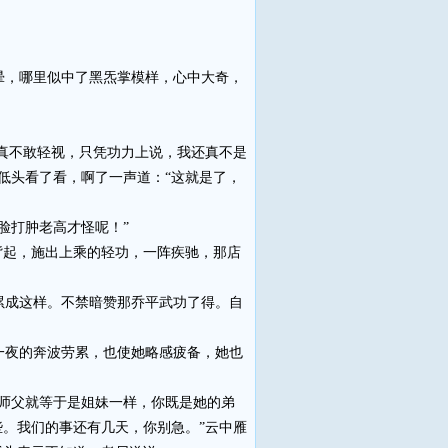
，哪里似中了黑炁掌模样，心中大奇，
真不敢轻视，只凭功力上说，我还真不是
低头看了看，啊了一声道：“这就是了，
脸打肿老高才怪呢！”
起，施出上乘的轻功，一阵疾驰，那店
成这样。不禁暗赞那乔平武功了得。自
夜的奔波劳累，也使她略感疲备，她也
师父就等于是姐妹一样，你既是她的弟
些。我们的事还有几天，你别急。”云中雁