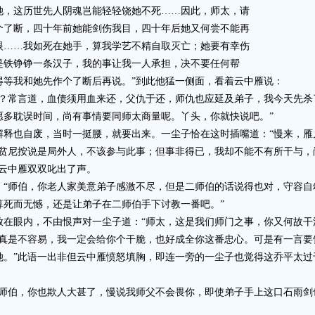
她，这历世先人阴魂岂能轻轻饶她不死……因此，师太，请
个了断，四十年前她能剑伤我目，四十年后她又何尝不能再
眼……我如死在她手，算我学艺不精自取灭亡；她要有幸伤
是铁铮铮一条汉子，我的事让我一人承担，决不要任何帮
得等我和她先作个了断后再说。”到此他猛一侧面，看着云中雁说：
常言道，血债须用血来还，父仇于还，师仇也应延及弟子，我今天先杀
愿多耽误时间，尚有事情要同师太商量呢。丫头，你就快说吧。”
也自废，当时一挺腰，就要出来。一尘子恰在这时插嘴道：“慢来，雁
尼按说是局外人，不该参与此事；但事非得已，我却不能不有所干与，
云中雁双双叱出了声。
师伯，你老人家美意弟子感激不尽，但是二师伯的话说得也对，守容自
算死而无憾，还是让弟子在二师伯手下讨教一番吧。”
眼内，不由恨声对一尘子道：“师太，这是我们师门之事，你又何故干涉
，真是不容易，我一定会给你个干脆，也好成全你这番忠心。可是有一言要
。”此语一出非但云中雁愤怒填胸，即连一旁的一尘子也觉得这乔平太过
伯，你也欺人大甚了，慢说我师父不会畏你，即使弟子手上这口石雨剑