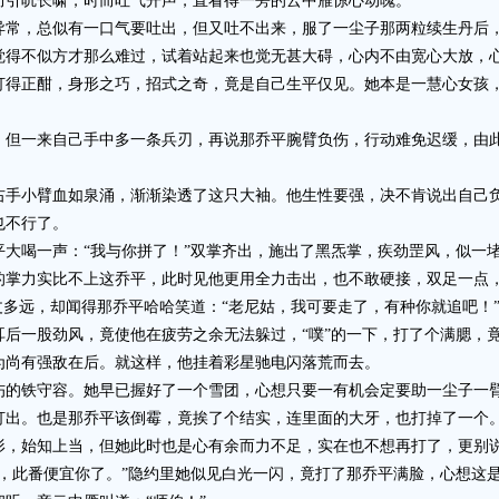
而引吭长啸，时而吐气开声，直看得一旁的云中雁惊心动魄。
，总似有一口气要吐出，但又吐不出来，服了一尘子那两粒续生丹后，
觉得不似方才那么难过，试着站起来也觉无甚大碍，心内不由宽心大放，
打得正酣，身形之巧，招式之奇，竟是自己生平仅见。她本是一慧心女孩
一来自己手中多一条兵刃，再说那乔平腕臂负伤，行动难免迟缓，由此
小臂血如泉涌，渐渐染透了这只大袖。他生性要强，决不肯说出自己负
也不行了。
喝一声：“我与你拼了！”双掌齐出，施出了黑炁掌，疾劲罡风，似一堵
的掌力实比不上这乔平，此时见他更用全力击出，也不敢硬接，双足一点
丈多远，却闻得那乔平哈哈笑道：“老尼姑，我可要走了，有种你就追吧！
耳后一股劲风，竟使他在疲劳之余无法躲过，“噗”的一下，打了个满腮，
为尚有强敌在后。就这样，他挂着彩星驰电闪落荒而去。
铁守容。她早已握好了一个雪团，心想只要一有机会定要助一尘子一臂
打出。也是那乔平该倒霉，竟挨了个结实，连里面的大牙，也打掉了一个
始知上当，但她此时也是心有余而力不足，实在也不想再打了，更别说
，此番便宜你了。”隐约里她似见白光一闪，竟打了那乔平满脸，心想这