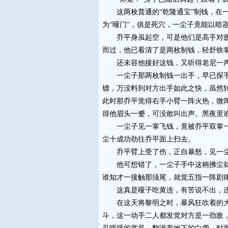
这两枚普通的“乾隆通宝”制钱，在一
为“哑门”，俱是死穴，一尘子竟能以暗
乔平身虽起空，可是他们是高手对敌，
而过，他已看清了是两枚制钱，轻舒铁
还未容他接好这钱，又听得老尼一声低
一尘子那两枚制钱一出手，早已探手入
镖，万没料到对方出手如此之快，虽然
此时那乔平觉得右手小臂一阵火热，微
得他眉头一蹙，可没敢叫出声。黑夜里谁
一尘子见一掌飞钱，竟被乔平双掌一挥
尘十成功劲往乔平面上扫去。
乔平臂上受了伤，正自暴怒，见一尘子
他可想错了，一尘子手中这柄拂尘就似
谁知才一接触那须尾，就觉五指一阵剧
这真是哑子吃黄连，有苦说不出，连
在这天将黎明之时，暴风狂吹着的大地
斗，这一动手二人都发觉对方是一劲敌