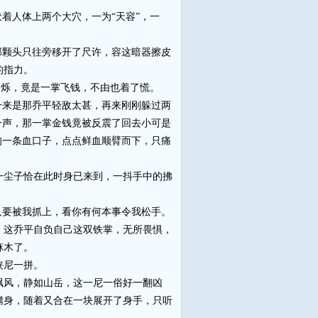
着人体上两个大穴，一为“天容”，一
颗头只往旁移开了尺许，容这暗器擦皮
的指力。
闪烁，竟是一掌飞钱，不由也着了慌。
来是那乔平轻敌太甚，再来刚刚躲过两
一声，那一掌金钱竟被反震了回去小可是
的一条血口子，点点鲜血顺臂而下，只痛
尘子恰在此时身已来到，一抖手中的拂
要被我抓上，看你有何本事令我松手。
这乔平自负自己这双铁掌，无所畏惧，
麻木了。
侠尼一拼。
风，静如山岳，这一尼一俗好一翻凶
腾身，随着又合在一块展开了身手，只听