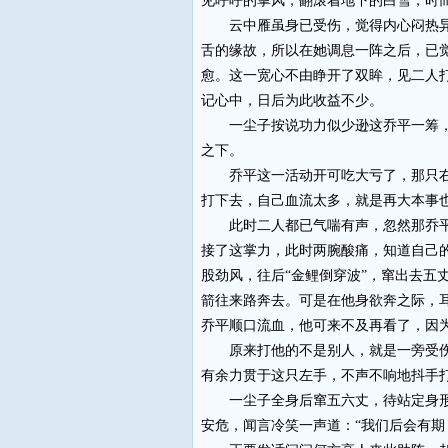
见呼呼的掌风，翻滚着地下的白雪，时
云中雁虽身已受伤，觉得内心闷热异常
舌的缘故，所以在她调息一阵之后，已
愈。这一宽心不由睁开了双眸，见二人
记心中，日后为此收益不少。
一尘子按说功力似少逊这乔平一筹，但
之下。
乔平这一活动开可吃大亏了，那只右手
打下去，自己血流太多，就是再大本事
此时二人都已气喘有声，忽然那乔平大
接了这掌力，此时两腕酸痛，知道自己
股劲风，往后“金鲤倒穿波”，窜出去五
箭往来路奔去。可是在他身欲奔之际，
乔平顺口流血，他可来不及再看了，因
原来打他的不是别人，就是一旁受伤的
有余力贯于这只左手，不声不响地抖手
一尘子全身后窜五六丈，待站定身形，
安危，闻言冷笑一声道：“我们后会有期