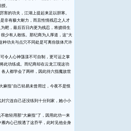
相授。
极厉害的功夫，江湖上提起来足以胆寒。
却是非有极大耐力，而且性情残忍之人才
人为靶，最后百日内更为残忍，将掳得生
，很少有人敢练。那纪商为人厚道，这“大
。这种功夫与点穴不同处是可离你肢体尺许
间可令人心神荡漾不可自制，更可运之掌
未将此功练成。而纪商却在云龙三现这功
，各人都学会了两样，因此待六指魔故世
麻指”自己轻易未曾用过，今夜不是恨
封穴连自己还没练到十分到家，她小小
不敢轻用那“大麻指”了，因用此功一来
中雁内心已恨透了这乔平，此时见他全身