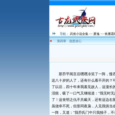
导航：
武侠小说全集
>>
萧逸
>>
铁雁霜
第四章 急怒攻心
那乔平闻言后嘿嘿冷笑了一阵，慢吞吞
这八十岁的人了，还有什么看不开的？
了以后，四十年来我羞见故人，这漫长
泪痕，吸了一口气又继续道：“我无时
了！这丧明之仇不共戴天，还有这边右
虽侥幸不死，但形同夜枭，人见我俱当
一阵，又道：“我乔氏门中只我独子，