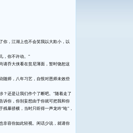
了你，江湖上也不会笑我以大欺小，以
儿，你不许动。”
尚请乔大侠看在贫尼薄面，暂时饶恕这
幼随师，八年习艺，自恨对恩师未效些
？还是让我们作个了断吧。”随着走了
告诉你，你别妄想由于你就可把我和你
于残暴骄横，当时只听得一声龙吟“呛”，
也非容你如此轻视。闲话少说，就请你