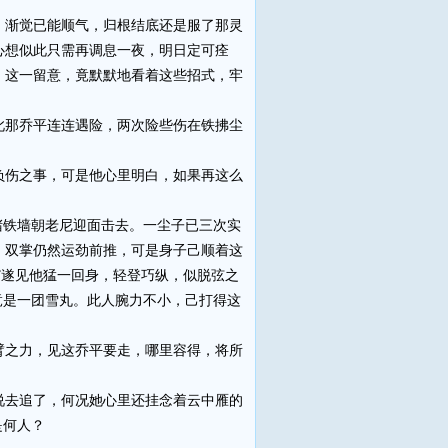
渐觉已能顺气，归根结底还是服了那灵
心想似此只需再调息一夜，明日定可痊
，这一留意，竟默默地看着这些招式，牢
那乔平连连遇险，两次险些伤在铁拂尘
伤之事，可是他心里明白，如果再这么
铁墙朝老尼迎面击去。一尘子已三次实
，双掌仍然运劲前推，可是身子己顺着这
”遂见他猛一回身，轻登巧纵，似脱弦之
竟是一团雪丸。此人腕力不小，己打得这
之力，见这乔平要走，哪里容得，将所
。
去追了，何况她心里还挂念着云中雁的
是何人？