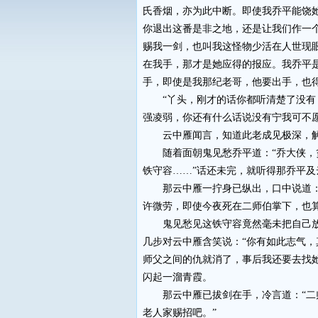
氏香烟，亦为此中断。即使我乔平能饶
你退出这番是非之地，还是让我们作一
赐我一剑，也叫我这怪物少活在人世现
在我手，那才是她应得的报应。我乔平
手，即使是我那纪老哥，他要出手，也
“丫头，刚才的话你都听清楚了没有？
强凌弱，你还有什么话说没有宁我可不
云中雁闻言，知道此老成见极深，解释
随着面朝鬼见愁乔平道：“乔大侠，贫
铁守容……”话还未完，就听得那乔平及
那云中雁一拧身已纵出，口中说道：“
许微劳，即使今夜死在二师伯掌下，也
鬼见愁见这铁守容竟然毫未把自己放在
几步对云中雁含笑说：“你有如此志气
师父之间的仇就消了，事后我还要去找她
闪起一溜青霞。
那云中雁已拔剑在手，冷言道：“二师
老人家赐招吧。”