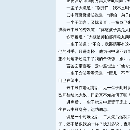
正要发话问问何方高人来此助阵，却听
一尘子大急道：“别开口，我不是叫你
云中雁微微带笑说道：“师伯，弟子此
一尘子闻言，又惊又喜，一窜身已来至
摸着云中雁的秀发道：“你这孩子真是人
铁守容道：“大概是师怕那两粒丸药
一尘子笑道：“不会，我那药要有这么
他的对手。只是奇怪，他为何中途不败
想不到这厮还是中了我的金钱镖。雁儿
言罢面带喜容，云中雁也道：“他今天
一尘子含笑看看天道：“雁儿，不早了
门已在望中。
云中雁在老尼背后，见一尘于此时发束
己师徒结此大敌，日后真不知如何了呢
进房后，一尘子把云中雁置于床上，令
坐在云中雁身旁，运功调息。
调息一个时辰之后，二人先后运功完毕
子，还不是跟我的一样？快别多说，否则