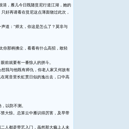
很清，雁儿今日既随贫尼行道江湖，她的
，只好再请看在贫尼这点薄面饶过此次，
声道：“师太，你这是怎么了？莫非与
太你那柄拂尘，看看有什么高招，敢轻
，眼前就要有一番惊人的拼斗。
想我与他既有师仇，你老人家又何故有
已在尾音里长虹贯日似的逸出去，口中高
动，以防不测。
禁大惊。总算云中雁识得厉害，及早带
二人都是带艺入门，虽然那大癫上人未