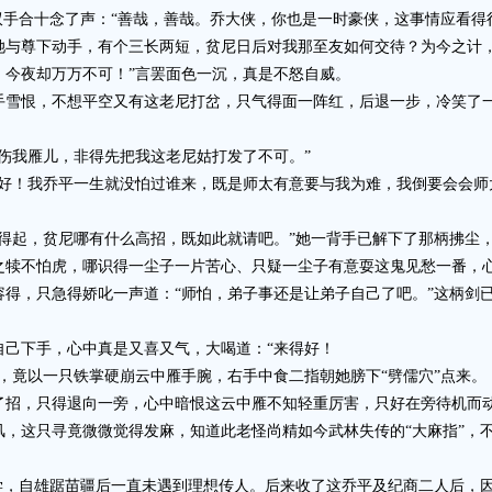
手合十念了声：“善哉，善哉。乔大侠，你也是一时豪侠，这事情应看得
她与尊下动手，有个三长两短，贫尼日后对我那至友如何交待？为今之计
，今夜却万万不可！”言罢面色一沉，真是不怒自威。
恨，不想平空又有这老尼打岔，只气得面一阵红，后退一步，冷笑了一
我雁儿，非得先把我这老尼姑打发了不可。”
！我乔平一生就没怕过谁来，既是师太有意要与我为难，我倒要会会师
起，贫尼哪有什么高招，既如此就请吧。”她一背手已解下了那柄拂尘
不怕虎，哪识得一尘子一片苦心、只疑一尘子有意耍这鬼见愁一番，心
容得，只急得娇叱一声道：“师怕，弟子事还是让弟子自己了吧。”这柄剑
下手，心中真是又喜又气，大喝道：“来得好！
竟以一只铁掌硬崩云中雁手腕，右手中食二指朝她膀下“劈儒穴”点来。
，只得退向一旁，心中暗恨这云中雁不知轻重厉害，只好在旁待机而
这只寻竟微微觉得发麻，知道此老怪尚精如今武林失传的“大麻指”，不
，自雄踞苗疆后一直未遇到理想传人。后来收了这乔平及纪商二人后，因