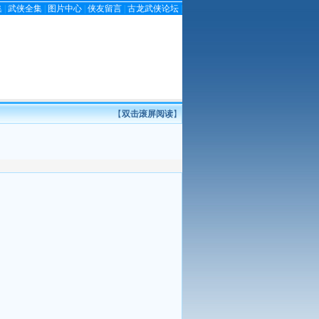
集
|
武侠全集
|
图片中心
|
侠友留言
|
古龙武侠论坛
|
【
双击滚屏阅读
】