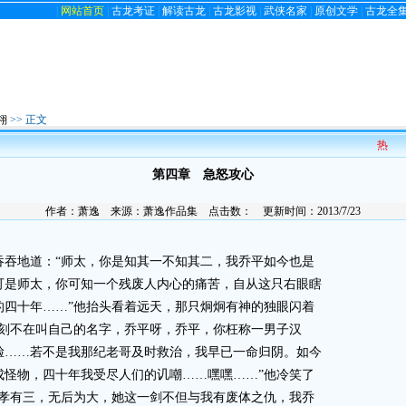
|
网站首页
|
古龙考证
|
解读古龙
|
古龙影视
|
武侠名家
|
原创文学
|
古龙全
翎
>> 正文
热
第四章 急怒攻心
作者：
萧逸
来源：
萧逸作品集
点击数：
更新时间：2013/7/23
地道：“师太，你是知其一不知其二，我乔平如今也是
可是师太，你可知一个残废人内心的痛苦，自从这只右眼瞎
的四十年……”他抬头看着远天，那只炯炯有神的独眼闪着
无刻不在叫自己的名字，乔平呀，乔平，你枉称一男子汉
脸……若不是我那纪老哥及时救治，我早已一命归阴。如今
成怪物，四十年我受尽人们的讥嘲……嘿嘿……”他冷笑了
不孝有三，无后为大，她这一剑不但与我有废体之仇，我乔