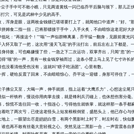
尘子手中可不敢小瞧，只见两道黄线一闪已临乔平后脑与颈下，那儿正伏
器打穴，可见是武林中少见的高手。
浑身是眼，这两枚金钱镖已堪堪要打上了，就闻他口中道声：“好。”那
掌拼姆食二指一扭，已将那镖接于手中，入手火炙，不由暗惊这老尼好大
叱：“再接这个！”“嗡”一声似群蜂离巢，乔平猛一翻身，见眼前黄光
怀又取了一把，这次用“漫天飞花”的手法打出，前后左右上下都是。一
转身待敌，可也略嫌慢了些，一急之下二次运功，双掌齐出，只闻“忽”的
闻得“嗤”的一声，竟有一枚金钱穿袖而过，这条小臂上马上见了七寸许长
也没看清他受伤没有，这就叫“瞎子吃汤团”。心里有数。
，硬给反震了回来，不由暗暗惊心。乔平这一迎镖，身形可停住了，一
拂尘又至，大喝一声，伸手就抓，指上运着“大鹰爪力”，心想这尘尾只
一杆铁杵，慢说你用肉掌去接，就是锋利兵刃碰上，也休想伤害分毫。
痛，惊慌不迭往回一收，十指连心，亏得他生就铁掌，就这样那一条手都
着吃了两次亏，已使这老怪头上短发根根倒竖，盛怒头上，他已存心与
上，一眼望出尽是皑皑白雪，有两个黑影时上时下，时左时右，快似飘
，谁也再不敢有丝毫大意轻视之心。突然见这二黑影一合，一声雷震各自