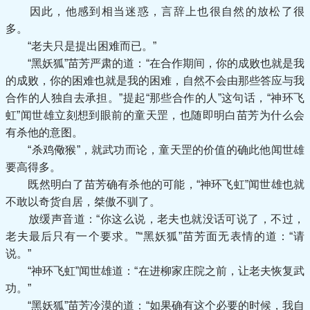
因此，他感到相当迷惑，言辞上也很自然的放松了很
多。
“老夫只是提出困难而已。”
“黑妖狐”苗芳严肃的道：“在合作期间，你的成败也就是我
的成败，你的困难也就是我的困难，自然不会由那些答应与我
合作的人独自去承担。”提起“那些合作的人”这句话，“神环飞
虹”闻世雄立刻想到眼前的童天罡，也随即明白苗芳为什么会
有杀他的意图。
“杀鸡儆猴”，就武功而论，童天罡的价值的确此他闻世雄
要高得多。
既然明白了苗芳确有杀他的可能，“神环飞虹”闻世雄也就
不敢以奇货自居，桀傲不驯了。
放缓声音道：“你这么说，老夫也就没话可说了，不过，
老夫最后只有一个要求。”“黑妖狐”苗芳面无表情的道：“请
说。”
“神环飞虹”闻世雄道：“在进柳家庄院之前，让老夫恢复武
功。”
“黑妖狐”苗芳冷漠的道：“如果确有这个必要的时候，我自