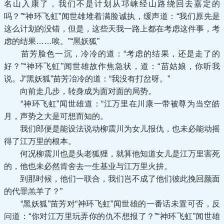
名山入康了，我们不是计划从邛崃经山路绕回去嘉定的
吗？”“神环飞虹”闻世雄堆着满脸诚执，缓声道：“我们原先是
这么计划的没错，但是，这些天我一路上都在考虑这件事，考
虑的结果……唉。”“黑妖狐”
苗芳脸色一沉，冷冷的道：“考虑的结果，还是走了的
好？”“神环飞虹”闻世雄故作焦急状，道：“苗姑娘，你听我
说。J“黑妖狐”苗芳冶冷的道：“我没有打岔呀。”
向前走几步，转身成为面对面的局势。
“神环飞虹”闻世雄道：“江万里在川康一带被尊为当空皓
月，声势之大是可想而知的。
我们郎便是能设法说动柳震川为女儿报仇，也未必能动摇
得了江万里的根本。
何况柳震川也是头老狐狸，就算他知道女儿是江万里害死
的，他也未必然肯舍去一生基业与江万里火拚。
到那时候，他们一联合，我们岂不成了他们彼此挽回颜面
的代罪羔羊了？”
“黑妖狐”苗芳对“神环飞虹”闻世雄的一番话未置可否，反
问道：“你对江万里玩弄你的仇不想报了？”“神环飞虹”闻世雄