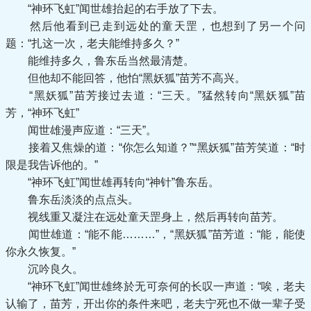
“神环飞虹”闻世雄抬起的右手放了下去。
然后他看到已走到远处的童天罡，也想到了另一个问
题：“扎这一次，老夫能维持多久？”
能维持多久，鲁东岳当然最清楚。
但他却不能回答，他怕“黑妖狐”苗芳不高兴。
“黑妖狐”苗芳接过去道：“三天。”猛然转向“黑妖狐”苗
芳，“神环飞虹”
闻世雄漫声应道：“三天”。
接着又焦燥的道：“你怎么知道？”“黑妖狐”苗芳笑道：“时
限是我告诉他的。”
“神环飞虹”闻世雄再转向“神针”鲁东岳。
鲁东岳淡淡的点点头。
视线重又凝注在远处童天罡身上，然后再转向苗芳。
闻世雄道：“能不能………”，“黑妖狐”苗芳道：“能，能使
你永久恢复。”
沉吟良久。
“神环飞虹”闻世雄终於无可奈何的长叹一声道：“唉，老夫
认输了，苗芳，开出你的条件来吧，老夫宁死也不做一辈子受