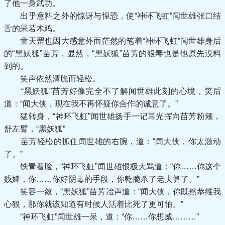
了他一身武功。
出乎意料之外的惊讶与惶恐，使“神环飞虹”闻世雄张口结
舌的呆若木鸡。
童天罡也因大感意外而茫然的笔着“神环飞虹”闻世雄身后
的“黑妖狐”苗芳，显然，“黑妖狐”苗芳的狠毒也是他原先没料
到的。
笑声依然清脆而轻松。
“黑妖狐”苗芳好像完全不了解闻世雄此刻的心境，笑后
道：“闻大侠，现在我不再怀疑你合作的诚意了。”
猛转身，“神环飞虹”闻世雄扬手一记耳光挥向苗芳粉颊，
舒左臂，“黑妖狐”
苗芳轻松的抓住闻世雄的右腕，道：“闻大侠，你太激动
了。”
铁青着脸，“神环飞虹”闻世雄恨极大骂道：“你……你这个
贱婢，你……你好阴毒的手段，你乾脆杀了老夫算了。”
笑容一敛，“黑妖狐”苗芳冶声道：“闻大侠，你既然恭维我
心狠，那你就该知道有时候人活着比死了更可怕。”
“神环飞虹”闻世雄一呆，道：“你……你想威………”