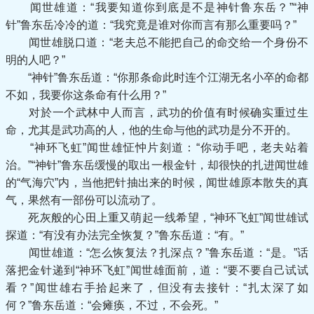
闻世雄道：“我要知道你到底是不是神针鲁东岳？”“神
针”鲁东岳冷冷的道：“我究竟是谁对你而言有那么重要吗？”
闻世雄脱口道：“老夫总不能把自己的命交给一个身份不
明的人吧？”
“神针”鲁东岳道：“你那条命此时连个江湖无名小卒的命都
不如，我要你这条命有什么用？”
对於一个武林中人而言，武功的价值有时候确实重过生
命，尤其是武功高的人，他的生命与他的武功是分不开的。
“神环飞虹”闻世雄怔忡片刻道：“你动手吧，老夫站着
治。”“神针”鲁东岳缓慢的取出一根金针，却很快的扎进闻世雄
的“气海穴”内，当他把针抽出来的时候，闻世雄原本散失的真
气，果然有一部份可以流动了。
死灰般的心田上重又萌起一线希望，“神环飞虹”闻世雄试
探道：“有没有办法完全恢复？”鲁东岳道：“有。”
闻世雄道：“怎么恢复法？扎深点？”鲁东岳道：“是。”话
落把金针递到“神环飞虹”闻世雄面前，道：“要不要自己试试
看？”闻世雄右手拾起来了，但没有去接针：“扎太深了如
何？”鲁东岳道：“会瘫痪，不过，不会死。”