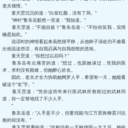
老夫领情。”
童天罡沉沉的道：“白发红颜，没有了局。”
“神针”鲁东岳黯然一笑道：“我知道。”
童天罡道；“不能自拔？”鲁东岳道·：“不怕你笑我，实情
确是如此。”
说话时的神情看起来虽然很平静，从他眸子深处仍不难看
出他说这些话，有自我讥讽与自我怨恨的意味。
童天罡道：“你想过以后吗？”
鲁东岳有点痛苦的道：“想过，也跟她谈过，凭我的医
术，求利没有困难，但她醉心於名。
因此，老夫才全力协助她网罗人手，希望有一天，她能看
破这个“名”字。”
童天罡道：“凭你这些年来行医武林所救助过的武林同
道，你一定替地找了不少人手。
”
鲁东岳道：“人手是不少，但要找能与江万里舆柳震川抗
衡的却没有。”
童玉罡凝重的道：“你相信有一天她雄踞一方之后，她的