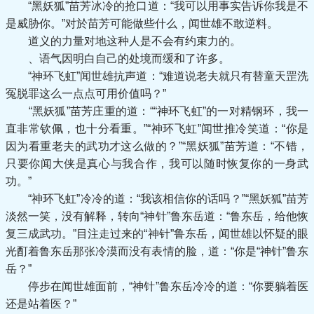
“黑妖狐”苗芳冰冷的抢口道：“我可以用事实告诉你我是不
是威胁你。”对於苗芳可能做些什么，闻世雄不敢逆料。
道义的力量对地这种人是不会有约束力的。
、语气因明白自己的处境而缓和了许多。
“神环飞虹”闻世雄抗声道：“难道说老夫就只有替童天罡洗
冤脱罪这么一点点可用价值吗？”
“黑妖狐”苗芳庄重的道：““神环飞虹”的一对精钢环，我一
直非常钦佩，也十分看重。”“神环飞虹”闻世推冷笑道：“你是
因为看重老夫的武功才这么做的？”“黑妖狐”苗芳道：“不错，
只要你闻大侠是真心与我合作，我可以随时恢复你的一身武
功。”
“神环飞虹”冷冷的道：“我该相信你的话吗？”“黑妖狐”苗芳
淡然一笑，没有解释，转向“神针”鲁东岳道：“鲁东岳，给他恢
复三成武功。”目注走过来的“神针”鲁东岳，闻世雄以怀疑的眼
光酊着鲁东岳那张冷漠而没有表情的脸，道：“你是“神针”鲁东
岳？”
停步在闻世雄面前，“神针”鲁东岳冷冷的道：“你要躺着医
还是站着医？”