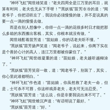
“神环飞虹”闻世雄笑道：“老夫四周全是江万里的耳目，就
算有时间，老夫也无从下手呀！”“黑妖狐”苗芳冷冷的道：“闻
老爷子，你把话听左了，我说你必须慢慢的做，并不是说真的
要一点一滴的慢慢去做。
而是在别人想像中，你得一点一滴的花很多时日才能把那
么多箱的东西搬出客栈，其实，你根本就没有做。”
闻世雄酊着苗芳道：“苗姑娘，你的话老夫听不懂。”
“黑妖狐”苗芳扬声笑道：“闻老爷子，说起来，你阁下实在
是个善於心计的高人，连江万里都被你蒙住了。”
“神环飞虹”闻世雄凝重的道：“苗姑娘，老夫越听越糊涂
了。”
“黑妖狐”苗芳笑容一敛，道：“闻老爷子，别装了，其实，
你心里此谁都明白。”
“神环飞虹”作色道：“苗姑娘，你虽然救了老夫一命，但
是，士可杀不可唇，你这样戏弄老夫，老夫可无法忍受。”
“黑妖狐”苗芳道：“这么说，你是非要我说出来不可了。”
“神环飞虹”闻世锥沉声道：“有话明说了最好。”
“黑妖狐”苗芳道：“好。”