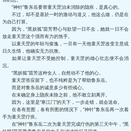
“神针”鲁东岳要替童天罡治未消除的隐疾，是真心的。
不过，却不是基於一时的激动与道义，他这么做，仍是在
为自己打算。
因为，“黑妖狐”苗芳野心与欲望一日不去，她就一日不会
放走童天罡这个强而有力的煞手。
以童天罡的年轻与俊逸，一旦有一天他童天罡改变主意或
日久生情，他确实无力抗衡。
如果让童天罡不受她控制，童天罡的雄心壮志便不会消
沉。
“黑妖狐”苗芳这种女人，自然动不了他的心。
童天罡答应留下，也不纯粹是为了帮助鲁东岳。
而是对鲁东岳的诚意多少有些戒心。
在末确定身上隐疾未除之前，他不敢立刻离开。
因为，这里是“寒江门”的天下，一步走错，就会送命。
在各有意图，各有所图的情况下，“神针”鲁东岳再一次着
手为童天罡疗疾。
在“神针”鲁东岳二次为童天罡完成疗伤的第三天中午，“黑