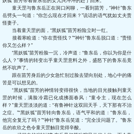
妖狐”苗芳带着鲁东岳的女儿兴冲冲的赶了回来。
童天罡与鲁东岳正在洞口闲聊，一看到苗芳，“神针”鲁东
岳劈头一句道：“你怎么现在才回来？”说话的语气犹如丈夫责
怪妻子。
当着童天罡的面，“黑妖狐”苗芳粉险立时一红。
接着寒睑道：“你在责怪找？”“神针”鲁东岳脱口道：“责怪
你又怎么样？”
“黑妖狐”苗芳粉脸一沉，冷声道：“鲁东岳，你以为你是什
么人？”事情的转变出乎童天罡意料之外，盛怒下的鲁东岳竟
然不吭声了。
跟在苗芳身后的少女急忙别过脸去望向别处，地心中的痛
苦是可以想见的。
“黑妖狐”苗芳的神情转变得很快，当地的目光接触列童天
罡的时候，满脸冷霜已化成拂面春风：“童令主，现在怎么
样？”童天罡淡淡的道：“有鲁神针这双回天手，天下那有不治
之症。”“黑妖狐”苗芳转向鲁东岳，语气平和的道：“鲁东岳，
他完全复元了吗？”“神针”鲁东岳笑道：“完全没问题了。”鲁东
岳的欢欣之色令童天罡触目觉得辛酸。