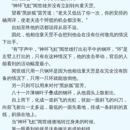
“神环飞虹”闻世雄并没有立刻转向童天罡。
望着“黑妖狐”苗芳道：“老夫又低估了你一次，你的安排的
确周详，使老夫连个辩驳的机会都没有。”
自始至终他的话都说得从容不迫。
因此，他相信童天罡不会想到他会在没有任何徵兆的情况
下出手。
“有”字声中，“神环飞虹”闻世雄打出右手中的钢环，“环”是
左臂上打出的，只有在这种情况下，他的攻击举动，背后的人
能看到的活动幅度最小。
闻世雄只用一只钢环是因为他相信童天罡是在完全没有防
备的情况下，只用一只环就能放倒他。
另一只则可以用来对付“黑妖狐”苗芳。
八十一片薄钢叶子叠成的钢环，从他眉头上散射出。
自上而下，化成一道斜飞的光虹，状如一面斜飞的刈刀，
向前飞射出一丈多远，最低的一面先着地，排成一条斜斜的直
线，斜插在地上。
当“神环飞虹”闻世雄倏地转过身来的时候。
第一眼看到的就是这条钢片布成的斜线。