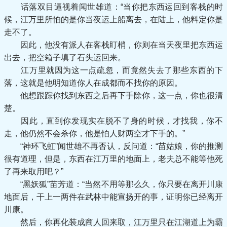
话落双目逼视着闻世雄道：“当你把东西运回到客栈的时
候，江万里所怕的是你当夜运上船离去，在陆上，他料定你是
走不了。
因此，他没有派人在客栈盯梢，你则在当天夜里把东西运
出去，把空箱子填了石头运回来。
江万里就因为这一点疏忽，而竟然失去了那些东西的下
落，这就是他明知道你人在成都而不找你的原因。
他想跟踪你找到东西之后再下手除你，这一点，你也很清
楚。
因此，直到你发现实在脱不了身的时候，才找我，你不
走，他仍然不会杀你，他是怕人财两空才下手的。”
“神环飞虹”闻世雄不再否认，反问道：“苗姑娘，你的推测
很有道理，但是，东西在江万里的地面上，老夫总不能等他死
了再来取用吧？”
“黑妖狐”苗芳道：“当然不用等那么久，你只要在离开川康
地面后，干上一两件在武林中能宣扬开的事，证明你已经离开
川康。
然后，你再化装成商人回来取，江万里只在江湖道上为霸