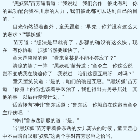
“黑妖狐”苗芳逼着道：“我说过，我们合作，彼此有利，你
的武功配合我在川康的人力，我们彼此都可以达到自己的目
的。”
目光仍然望着窗外，童天罡道：“早先，你并没有这么大
的奢求？”“黑妖狐”
苗芳道：“想法是早就有了，步骤的确没有这么快，现
在，有你协助，步骤当然要加快了。”
童天罡淡漠的道：“看来童某是不能不答应了？”
清脆的笑了一阵，“黑妖狐”苗芳道：“童令主，你这么说，
岂不变成我在胁迫你了，我说过，咱们这是互惠呀，对吗？”
童天罡笑笑道：“是的，咱们的确是互惠。”“黑妖狐”苗芳
道：“你身上的伤也该着手医治了，我也得出去另寻居处，其
他的事，以后再慢慢计划。”
话落转向“神针”鲁东岳道：“鲁东岳，你就留在这裹替童令
主疗伤吧！”
“神针”鲁东岳驯服的道：“是。”
当“黑妖狐”苗芳带着鲁东岳的女儿离去的时候，童天罡心
中不由暗自叹服“妖狐”这两个字对苗芳形容之恰当。