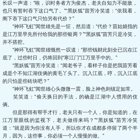
长叹一声道：“唉，识时务者方为俊杰，老夫自知力不能敌，
也只有暂时吞下这口气了。”“黑妖狐”苗芳冷笑道：“依我看，
阁下吞下这口气只怕另有代价？”
“神环飞虹”闻世雄先是一怔，然后道：“代价？苗姑娘指的
是江万里早先所付给我的那些银两？”“黑妖狐”苗芳只是冷笑，
并不搭腔。
“神环飞虹”闻世雄慨然一叹道：“那些钱财此刻全已沉在江
底了，过些时日，仍将回到“寒江门”江万里手中的。”
“黑妖狐”苗芳冷笑道：“闻老爷子，看样子你是把我苗芳看
成是个不知江湖伎俩的黄毛丫头了。沉入江底，哼，沉入江底
的只怕是些砖块吧？”
“神环飞虹”闻世雄心头微微一震，脸上神色则镇定如常。
笑笑道：“偷天换日的手法，的确是江湖中人惯用的伎
俩。
但是那得有帮手才行，老夫只有一个人，你是知道的，在
江万里眼线的监视下，老夫做得来吗？”“黑妖狐”苗芳冷笑
道：“就是因为你没有人手，所以你才在成都多停留了两个半
月，因为，这些事，你必须一个人慢慢的做。”