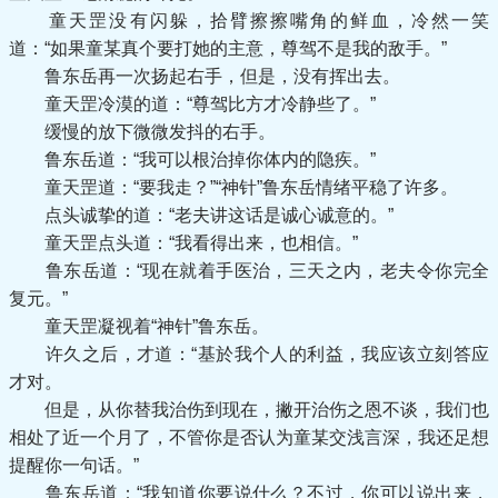
童天罡没有闪躲，拾臂擦擦嘴角的鲜血，冷然一笑
道：“如果童某真个要打她的主意，尊驾不是我的敌手。”
鲁东岳再一次扬起右手，但是，没有挥出去。
童天罡冷漠的道：“尊驾比方才冷静些了。”
缓慢的放下微微发抖的右手。
鲁东岳道：“我可以根治掉你体内的隐疾。”
童天罡道：“要我走？”“神针”鲁东岳情绪平稳了许多。
点头诚挚的道：“老夫讲这话是诚心诚意的。”
童天罡点头道：“我看得出来，也相信。”
鲁东岳道：“现在就着手医治，三天之内，老夫令你完全
复元。”
童天罡凝视着“神针”鲁东岳。
许久之后，才道：“基於我个人的利益，我应该立刻答应
才对。
但是，从你替我治伤到现在，撇开治伤之恩不谈，我们也
相处了近一个月了，不管你是否认为童某交浅言深，我还足想
提醒你一句话。”
鲁东岳道：“我知道你要说什么？不过，你可以说出来，