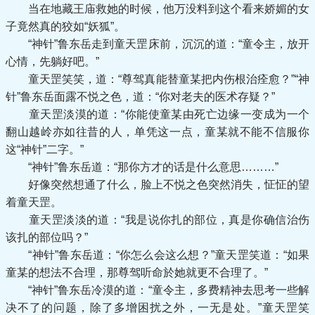
当在地藏王庙救她的时候，他万没料到这个看来娇媚的女
子竟然真的狡如“妖狐”。
“神针”鲁东岳走到童天罡床前，沉沉的道：“童令主，放开
心情，先躺好吧。”
童天罡笑笑，道：“尊驾真能替童某把内伤根治痊愈？”“神
针”鲁东岳面露不悦之色，道：“你对老夫的医术存疑？”
童天罡淡漠的道：“你能使童某由死亡边缘一变成为一个
翻山越岭亦如往昔的人，单凭这一点，童某就不能不信服你
这“神针”二字。”
“神针”鲁东岳道：“那你方才的话是什么意思………”
好像突然想通了什么，脸上不悦之色突然消失，怔怔的望
着童天罡。
童天罡淡淡的道：“我是说你扎的部位，真是你确信治伤
该扎的部位吗？”
“神针”鲁东岳道：“你怎么会这么想？”童天罡笑道：“如果
童某的想法不合理，那尊驾听命於她就更不合理了。”
“神针”鲁东岳冷漠的道：“童令主，多费精神去思考一些解
决不了的问题，除了多增困扰之外，一无是处。”童天罡笑