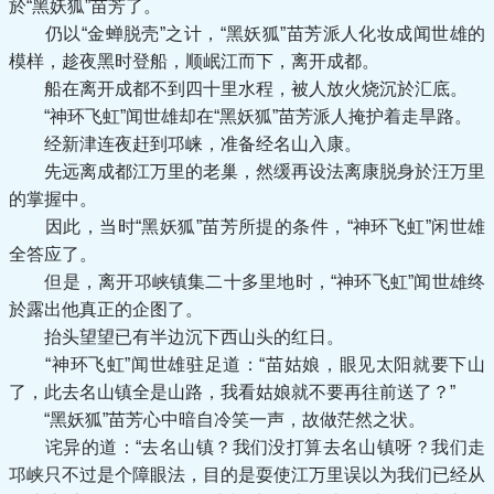
於“黑妖狐”苗芳了。
仍以“金蝉脱壳”之计，“黑妖狐”苗芳派人化妆成闻世雄的
模样，趁夜黑时登船，顺岷江而下，离开成都。
船在离开成都不到四十里水程，被人放火烧沉於汇底。
“神环飞虹”闻世雄却在“黑妖狐”苗芳派人掩护着走旱路。
经新津连夜赶到邛崃，准备经名山入康。
先远离成都江万里的老巢，然缓再设法离康脱身於汪万里
的掌握中。
因此，当时“黑妖狐”苗芳所提的条件，“神环飞虹”闲世雄
全答应了。
但是，离开邛峡镇集二十多里地时，“神环飞虹”闻世雄终
於露出他真正的企图了。
抬头望望已有半边沉下西山头的红日。
“神环飞虹”闻世雄驻足道：“苗姑娘，眼见太阳就要下山
了，此去名山镇全是山路，我看姑娘就不要再往前送了？”
“黑妖狐”苗芳心中暗自冷笑一声，故做茫然之状。
诧异的道：“去名山镇？我们没打算去名山镇呀？我们走
邛峡只不过是个障眼法，目的是耍使江万里误以为我们已经从