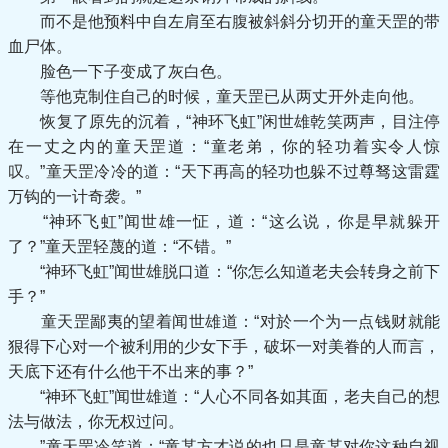
而不是他预料中自左肩至右腹被斜斜分切开的童天罡的带
血尸体。
脸色一下子变成了灰白色。
等他克制住自己的时候，童天罡已从两丈开外走向他。
恢复了原先的沉着，“神环飞虹”闲世雄乾笑两声，目注停
在一丈之内的童天罡道：“童老弟，你的轻功着实令人惊
叹。”童天罡冷冷的道：“天下再高的轻功也躲不过尊驽这雷霆
万钩的一计奇袭。”
“神环飞虹”闻世雄一怔，道：“这么说，你是早就躲开
了？”童天罡轻蔑的道：“不错。”
“神环飞虹”闻世雄脱口道：“你怎么知道老夫会转身之前下
手？”
童天罡鄙夷的望着闻世雄道：“对於一个为一点钱财就能
狠得下心对一个被利用的少女下手，破坏一对美眷的人而言，
天底下还有什么他干不出来的事？”
“神环飞虹”闻世雄道：“人心不同各如其面，老夫自己的想
法与做法，你无权过问。
”童天罡冷笑道：“童某方才说的也只是童某对你这种自视