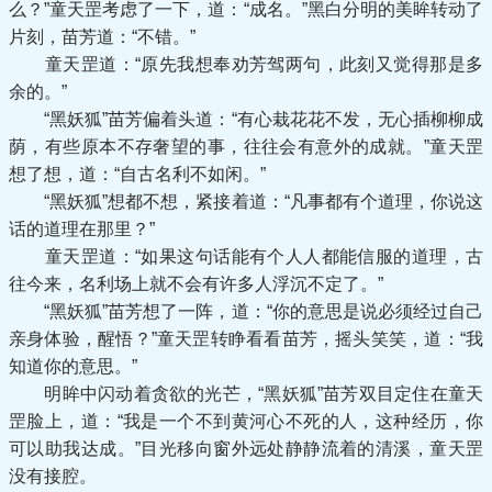
么？”童天罡考虑了一下，道：“成名。”黑白分明的美眸转动了
片刻，苗芳道：“不错。”
童天罡道：“原先我想奉劝芳驾两句，此刻又觉得那是多
余的。”
“黑妖狐”苗芳偏着头道：“有心栽花花不发，无心插柳柳成
荫，有些原本不存奢望的事，往往会有意外的成就。”童天罡
想了想，道：“自古名利不如闲。”
“黑妖狐”想都不想，紧接着道：“凡事都有个道理，你说这
话的道理在那里？”
童天罡道：“如果这句话能有个人人都能信服的道理，古
往今来，名利场上就不会有许多人浮沉不定了。”
“黑妖狐”苗芳想了一阵，道：“你的意思是说必须经过自己
亲身体验，醒悟？”童天罡转睁看看苗芳，摇头笑笑，道：“我
知道你的意思。”
明眸中闪动着贪欲的光芒，“黑妖狐”苗芳双目定住在童天
罡脸上，道：“我是一个不到黄河心不死的人，这种经历，你
可以助我达成。”目光移向窗外远处静静流着的清溪，童天罡
没有接腔。