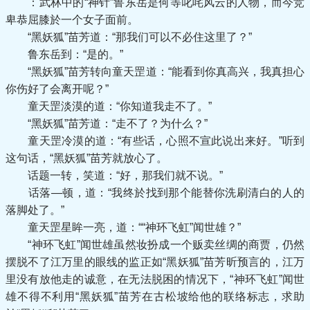
：武林中的“神针”鲁东岳是何等叱咤风云的人物，而今竞
卑恭屈膝於一个女子面前。
“黑妖狐”苗芳道：“那我们可以不必住这里了？”
鲁东岳到：“是的。”
“黑妖狐”苗芳转向童天罡道：“能看到你真高兴，我真担心
你伤好了会离开呢？”
童天罡淡漠的道：“你知道我走不了。”
“黑妖狐”苗芳道：“走不了？为什么？”
童天罡冷漠的道：“有些话，心照不宣此说出来好。”听到
这句话，“黑妖狐”苗芳就放心了。
话题一转，笑道：“好，那我们就不说。”
话落—顿，道：“我终於找到那个能替你洗刷清白的人的
落脚处了。”
童天罡星眸一亮，道：““神环飞虹”闻世雄？”
“神环飞虹”闻世雄虽然妆扮成一个贩卖丝绸的商贾，仍然
摆脱不了江万里的眼线的监正如“黑妖狐”苗芳昕预言的，江万
里没有放他走的诚意，在无法脱困的情况下，“神环飞虹”闻世
雄不得不利用“黑妖狐”苗芳在古松坡给他的联络标志，求助