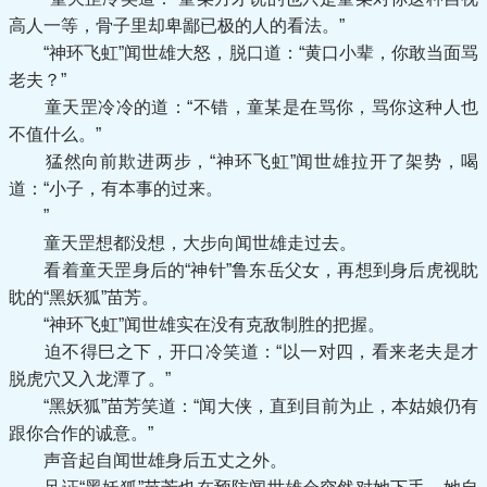
高人一等，骨子里却卑鄙已极的人的看法。”
“神环飞虹”闻世雄大怒，脱口道：“黄口小辈，你敢当面骂
老夫？”
童天罡冷冷的道：“不错，童某是在骂你，骂你这种人也
不值什么。”
猛然向前欺进两步，“神环飞虹”闻世雄拉开了架势，喝
道：“小子，有本事的过来。
”
童天罡想都没想，大步向闻世雄走过去。
看着童天罡身后的“神针”鲁东岳父女，再想到身后虎视眈
眈的“黑妖狐”苗芳。
“神环飞虹”闻世雄实在没有克敌制胜的把握。
迫不得巳之下，开口冷笑道：“以一对四，看来老夫是才
脱虎穴又入龙潭了。”
“黑妖狐”苗芳笑道：“闻大侠，直到目前为止，本姑娘仍有
跟你合作的诚意。”
声音起自闻世雄身后五丈之外。