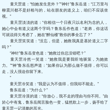
童天罡道：“怕她发生意外？”“神针”鲁东岳道：“江万里与
柳震川都不是好相与的，站在朋友的道义上，咱们不应该坐
视。”
童天罡淡淡的道：“你相信一个日夜只以名利为念的人，
她心中会有道义这两个字吗？鲁东岳作色道：“老弟，你这话
可就说得欠考虑了，她在“醉仙楼”救你的事全忘了？”
童天罡笑笑道：“没忘，但是，她救我真是基於道义二字
吗？”
“神针”鲁东岳变色道：“她救过你总没错吧？”
童天罡冷然一笑道：“她救我是要我听地驱策，为她效
力。”“神”鲁东岳怒声道：“如果你认为那么做不值得，你可以
走，没人强迫你留下来。
”
童天罡冷笑道：“我是认为不值得，但我却不能走。”
鲁东岳道：“为什么？”
童天罡冷漠的道：“你放心，我不走的理由与你不同。”由
於心中有鬼，鲁东岳闻言脸色一变，猛然欺上一步，扬手给了
童天罡一记清脆的耳光。