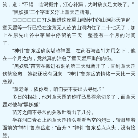
笑，道：“不错，临渴掘井，江心补漏，为时确实足太晚了。”
“黑妖狐”三个字重又浮上童天罡脑海。
口口口口口口打从搬进这座重山峻岭中的山洞那天算起，
童天罡等一行已经在这荒无人迹的山洞内住了二十七天了，加
上在原先山谷中茅屋中停留的三天，整整有一个月的时间
了。
“神针”鲁东岳确实堪称神医，在药石与金针并用之下，他
在一个月之内，竟然真的治愈了童天罡严重的内伤。
“黑妖狐”苗芳在搬进石洞的第三天就离开了，直到童天罡
伤势痊愈，她都还没有回来，“神针”鲁东岳的情绪一天比一天
急躁。
“童老弟，依你看，咱们要不要出去寻她？”
多日的相处，他对童天罡的称呼己显得亲切多了，而童天
罡对他与“黑妖狐”
苗芳之间不寻常的关系世看出了几分。
坐在洞口青石上的童天罡抬头看看当空的烈日，转眼望着
面前的“神针”鲁东岳道：“苗芳？”“神针”鲁东岳点点头，没有接
腔。