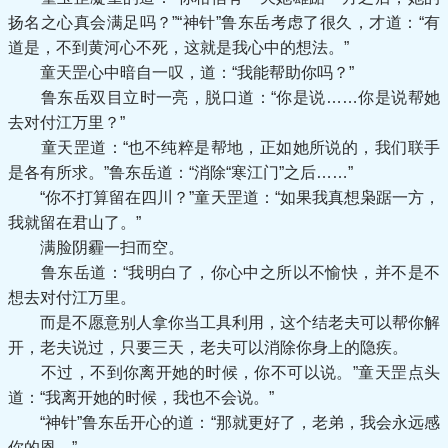
扬名之心真会满足吗？”“神针”鲁东岳考虑了很久，才道：“有
道是，不到黄河心不死，这就是我心中的想法。”
童天罡心中暗自一叹，道：“我能帮助你吗？”
鲁东岳双目立时一亮，脱口道：“你是说……你是说帮她
去对付江万里？”
童天罡道：“也不纯粹是帮地，正如她所说的，我们联手
是各有所求。”鲁东岳道：“消除“寒江门”之后……”
“你不打算留在四川？”童天罡道：“如果我真想枭踞一方，
我就留在君山了。”
满脸阴霾一扫而空。
鲁东岳道：“我明白了，你心中之所以不愉快，并不是不
想去对付江万里。
而是不愿意别人拿你当工具利用，这个结老夫可以帮你解
开，老夫说过，只要三天，老夫可以消除你身上的隐疾。
不过，不到你离开她的时候，你不可以说。”童天罡点头
道：“我离开她的时候，我也不会说。”
“神针”鲁东岳开心的道：“那就更好了，老弟，我会永远感
你的恩。”