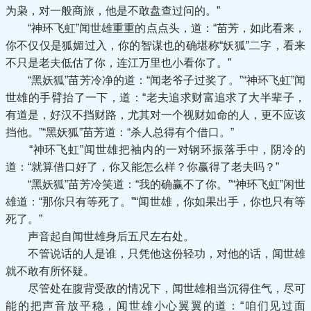
为枭，对一般商旅，他是不敢盘查过问的。”
“神环飞虹”闻世雄重重的点点头，道：“苗芳，如此看来，
你不仅仅是狐媚过入，你的智谋也的确堪称“妖狐”二字，看来
不只是老夫低估了你，连江万里也小看你了。”
“黑妖狐”苗芳冷净的道：“闻老爷子过奖了。”“神环飞虹”闻
世雄的手臂抬了一下，道：“老夫追求财富追求了大半辈子，
有道是，好汉不挡财路，尤其对一个视财如命的人，更不应该
挡他。”“黑妖狐”苗芳道：“杀人总得有个借口。”
“神环飞虹”闻世雄把袖内的一对钢环振落手中，阴冷的
道：“就算借口好了，你又能怎么样？你赢得了老夫吗？”
“黑妖狐”苗芳冷笑道：“我的确赢不了你。”“神环飞虹”闲世
雄道：“那你只有等死了。”“闻世雄，你如果出手，你也只有等
死了。”
声音起自闻世雄身后五尺左右处。
不管说话的人是谁，只凭他这份轻功，对他的话，闻世雄
就不敢有所怀疑。
尽管处在腹背受敌的情况下，闻世雄相当沉得住气，尽可
能的把声音放平稳，闻世雄小心翼翼的道：“咱们见过面