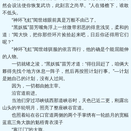
然会设法使你恢复武功，此刻言之尚早。”人在矮檐下，谁敢
不低头。
“神环飞虹”闻世雄眼前真是万般不由己了。
“黑妖狐”苗芳嘴角浮上一丝微带邪恶的得意浅笑，柔和的
道：“闻大快，把你那些环片捡拾起来吧，日后你还得用它们
呢？”
“神环飞虹”闻世雄驯服的依言而行，他的确是个能屈能伸
的人物。
一切就绪之浚，“黑妖狐”苗芳才道：“得往回赶了，咱俩大
夥得先找个地方休息一阵子，然后再按照计划行事。”—计划
是她自己的计划，没有人过间。
因为，一切都由她主宰。
沿官道前进。
当池们穿过邛峡镇西那道峡谷时，天色已近二更，刚露出
山头的半轮明月，照亮了整座峡谷官道。
也照着站在谷口官道两侧的两个手掌绣有一轮皓月的宽幅
蓝底三角大旗的魁梧青衣漠子
“寒江门”的大旗。