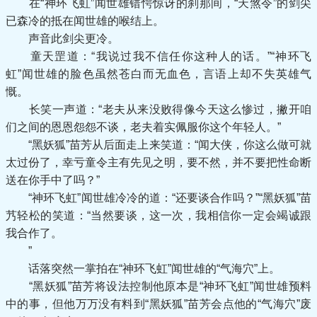
在“神环飞虹”闻世雄错愕惊讶的刹那间，“天煞令”的剑尖
已森冷的抵在闻世雄的喉结上。
声音此剑尖更冷。
童天罡道：“我说过我不信任你这种人的话。”“神环飞
虹”闻世雄的脸色虽然苍白而无血色，言语上却不失英雄气
慨。
长笑一声道：“老夫从来没败得像今天这么惨过，撇开咱
们之间的恩恩怨怨不谈，老夫着实佩服你这个年轻人。”
“黑妖狐”苗芳从后面走上来笑道：“闻大侠，你这么做可就
太过份了，幸亏童令主有先见之明，要不然，并不要把性命断
送在你手中了吗？”
“神环飞虹”闻世雄冷冷的道：“还要谈合作吗？”“黑妖狐”苗
艿轻松的笑道：“当然要谈，这一次，我相信你一定会竭诚跟
我合作了。
”
话落突然一掌拍在“神环飞虹”闻世雄的“气海穴”上。
“黑妖狐”苗芳将设法控制他原本是“神环飞虹”闻世雄预料
中的事，但他万万没有料到“黑妖狐”苗芳会点他的“气海穴”废