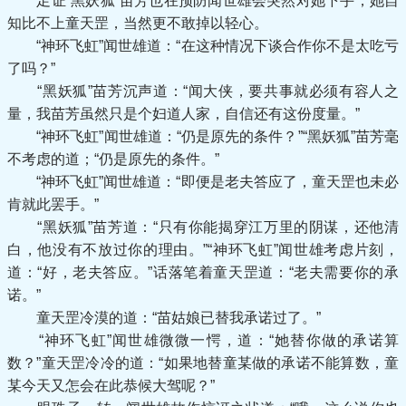
足证“黑妖狐”苗芳也在预防闻世雄会突然对她下手，她自
知比不上童天罡，当然更不敢掉以轻心。
“神环飞虹”闻世雄道：“在这种情况下谈合作你不是太吃亏
了吗？”
“黑妖狐”苗芳沉声道：“闻大侠，要共事就必须有容人之
量，我苗芳虽然只是个妇道人家，自信还有这份度量。”
“神环飞虹”闻世雄道：“仍是原先的条件？”“黑妖狐”苗芳毫
不考虑的道；“仍是原先的条件。”
“神环飞虹”闻世雄道：“即便是老夫答应了，童天罡也未必
肯就此罢手。”
“黑妖狐”苗芳道：“只有你能揭穿江万里的阴谋，还他清
白，他没有不放过你的理由。”“神环飞虹”闻世雄考虑片刻，
道：“好，老夫答应。”话落笔着童天罡道：“老夫需要你的承
诺。”
童天罡冷漠的道：“苗姑娘已替我承诺过了。”
“神环飞虹”闻世雄微微一愕，道：“她替你做的承诺算
数？”童天罡冷冷的道：“如果地替童某做的承诺不能算数，童
某今天又怎会在此恭候大驾呢？”