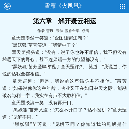
雪雁《火凤凰》
第六章 解开疑云相运
作者:雪雁
来源:雪雁全集
点击:
童天罡淡然一笑道：“企图雄霸江湖？”
“黑妖狐”苗芳笑道：“我猜中了？”
童天罡摇头道：“没有，说了你也许不相信，我不但没有
雄霸天下的野心，甚至连枭踞一方的欲望都没有。”
“黑妖狐”苗芳凝眸睇视了童天罡许久，笑道：“我说过，你
说的话我全都相信。”
童天罡道：“但是，我说的这些话你并不相信。”苗芳
道：“如果说像你这种年龄，功业又正在如日中天之际，能勘
破名与利二字，我实在有点不大敢相信。”
童天罡淡淡一笑，没有再开口。
“黑妖狐”苗芳又道：“怎么不开口了？话不投机？”童天罡
道：“见解不同。”
“黑妖狐”苗芳道：“见解不同？你知道我的见解是什