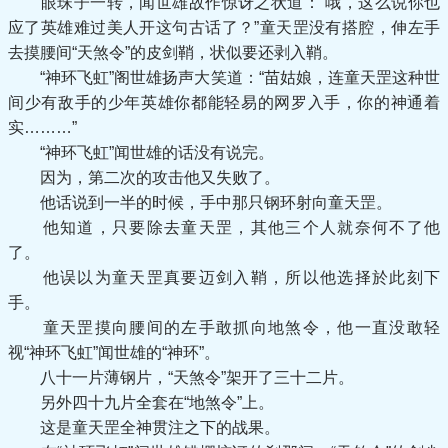
眼珠子一转，闻世雄故作惊讶之状道：“哦，这么说你也
应了英雄难过美人开这句古话了？”童天罡没有搭腔，伸左手
去摸腰间“天煞令”的皮剑鞘，状似要还剥入鞘。
“神环飞虹”阁世雄扬声大笑道：“苗姑娘，连童天罡这种世
间少有敌手的少年英雄你都能轻易的网罗入手，你的神通着
实………”
“神环飞虹”闻世雄的话没有说完。
因为，第二次的攻击他又失败了。
他话说到一半的时候，手中那只钢环射向童天罡。
他知道，只要除去童天罡，其他三个人就奈何不了他
了。
他误以为童天罡真要迈剑入鞘，所以他选择於此刻下
手。
童天罡摸向腰间的左手敢抓向地煞令，他一直没敢轻
视“神环飞虹”闻世雄的“神环”。
八十一片薄钢片，“天煞令”架开了三十二片。
另外四十九片全套在“地煞令”上。
这是童天罡全神贯注之下的战果。