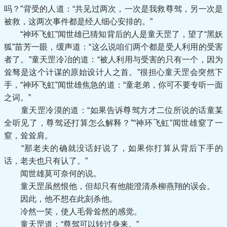
吗？”背受的人道：“共见过两次，一次是我救尊驾，另一次是
被救，这两次事件都是经人细心安排的。”
“神环飞虹”闻世雄已猜知背后的人是童天罡了，望了“黑妖
狐”苗芳一眼，缓声道：“这么说咱们两个都是受人利用的受害
者了。”童天罡冷冶的道：“被人利用与受害的只有一个，因为
耸驽是这个计谋的原始设计人之首。”很担心童天罡会突然下
手，“神环飞虹”闻世雄焦急的道：“童老弟，你可不要专听一面
之词。”
童天罡冷漠的道：“如果告诉尊驾方才二位所说的话童某
全听见了，尊驾还打算怎么解释？”“神环飞虹”闻世雄窒了一
窒，耸耸肩。
“那老夫的确就没话好说了，如果你打算从背后下手的
话，老夫也只有认了。”
闻世雄莫可奈何的说。
童天罡虽然恨他，但却只有他能澄清杀柳燕翔的误会。
因此，他不想在此刻杀他。
冷然一笑，使人毛骨耸然的感觉。
童天罡道：“尊驾可以转过身来。”