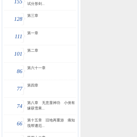
155
试分形剑...
第三章
128
第一章
111
第二章
101
第六十一章
86
第四章
77
第八章 无意显神功 小侠有
74
缘获雪果...
第十五章 旧地再重游 痛知
66
筏帮遭厄...