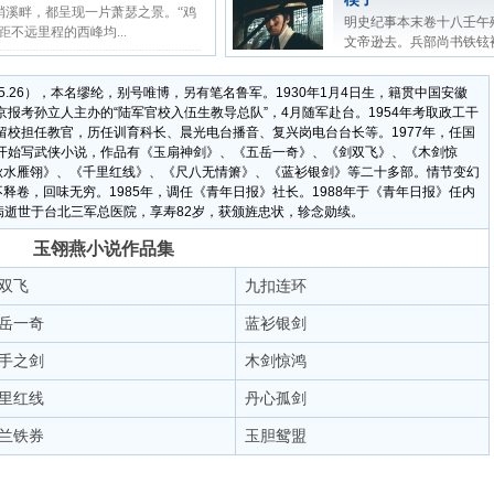
梢溪畔，都呈现一片萧瑟之景。“鸡
明史纪事本末卷十八壬午
不远里程的西峰均...
文帝逊去。兵部尚书铁铉被
2012.5.26），本名缪纶，别号唯博，另有笔名鲁军。1930年1月4日生，籍贯中国安徽
南京报考孙立人主办的“陆军官校入伍生教导总队”，4月随军赴台。1954年考取政工干
后留校担任教官，历任训育科长、晨光电台播音、复兴岗电台台长等。1977年，任国
降开始写武侠小说，作品有《玉扇神剑》、《五岳一奇》、《剑双飞》、《木剑惊
秋水雁翎》、《千里红线》、《尺八无情箫》、《蓝衫银剑》等二十多部。情节变幻
释卷，回味无穷。1985年，调任《青年日报》社长。1988年于《青年日报》任内
日因病逝世于台北三军总医院，享寿82岁，获颁旌忠状，轸念勋续。
玉翎燕小说作品集
双飞
九扣连环
岳一奇
蓝衫银剑
手之剑
木剑惊鸿
里红线
丹心孤剑
兰铁券
玉胆鸳盟