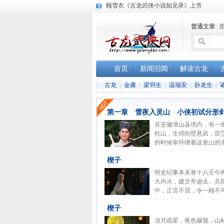
顾雪衣《古龙武侠小说知见录》上市
“武侠书库”查缺补漏活动圆满结束
普通文章
|
《古龙小说原貌探究》修订版已上市
首页
新闻旧闻
解读古龙
古龙
|
金庸
|
梁羽生
|
温瑞安
|
卧龙生
|
第一章 雪夜入灵山 小侠初试分形剑
在安徽潜山县境内，有一
柱山，生得削壁悬岩，层
的时候审环绕着这座山的潜
楔子
明史纪事本末卷十八壬午
大内火，建文帝逊去。兵
中，正言不屈，令一顾不可
楔子
淡月疏星，夜色朦胧，山