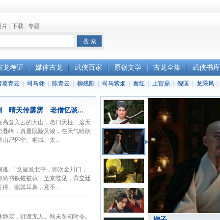
图片
|
下载
|
专题
古龙考证
媒体古龙
武侠百家
原创文学
古龙全集
武侠书库
诸葛青云
|
司马翎
|
陈青云
|
柳残阳
|
司马紫烟
|
秦红
|
上官鼎
|
倪匡
|
龙乘风
|
 晴天传霹雳 老僧忆谈...
座高耸入云的大山，名曰天柱。这天
峦叠嶂，真是既险又峻，在天气晴朗
山尸怀宁、桐城、太...
殉难。“文皇发北平，师次金川门，
部尚书铁铉被执，至京陛见，背立廷
得。割其耳鼻，竟不...
林静寂，野渡无人。秋末冬初时令。
楔子