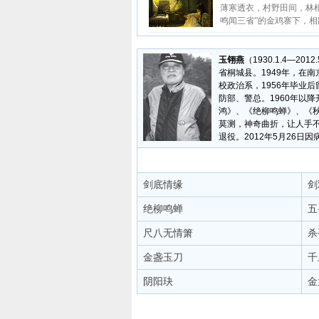
薄寒透衣，村野田间，林
鸣闻三省”的金鸡寨下，相距
玉翎燕
（1930.1.4—
省桐城县。1949年，在
校政治系，1956年毕业
防部、警总。1960年以
鸿》、《绝柳鸣蝉》、《
莫测，神奇曲折，让人手不
退役。2012年5月26
剑底情缘
剑
绝柳鸣蝉
五
尺八无情箫
杀
金盏玉刀
千
阴阳玦
金