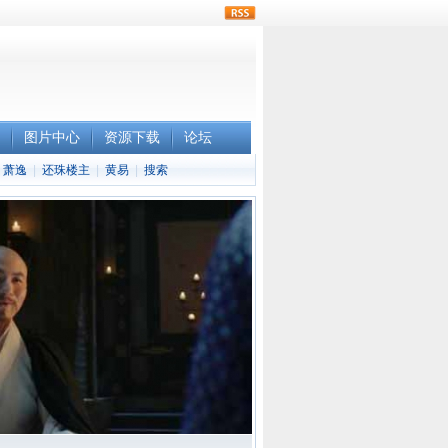
rss
图片中心
资源下载
论坛
萧逸
|
还珠楼主
|
黄易
|
搜索