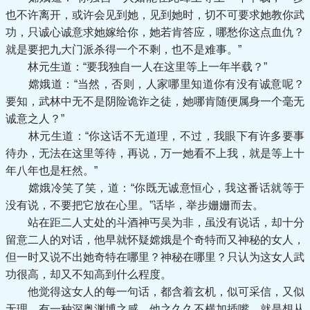
也不许离开，或许会见到她，见到她时，切不可要求她教你武
功，只诚心诚意求她嫁给你，她若肯答应，哪愁你这点血仇？
就是要把九大门派杀得一个不剩，也不是难事。”
林元生道：“要我独自一人在这里等上一年半载？”
嫦娥道：“当然，否则，人家哪里知道你有没有诚意呢？
要知，武林中无不是阴险诡诈之徒，她哪肯随便属身一个毫无
诚意之人？”
林元生道：“你这话不无道理，不过，我眼下有许多要事
待办，无法在这里等待，再说，万一她看不上我，就是等上十
年八年也是枉然。”
嫦娥冷笑了笑，道：“你既无诚意恒心，我这番话就等于
没有说，不要把它放在心里。”话毕，举步姗姗而去。
站在距二人丈处的斗酒神丐吴为非，虽没有说话，却十分
留意二人的对话，他早就怀疑嫦娥是个奇特而又神秘的女人，
但一时又说不出她奇特在哪里？神秘在哪里？只认为这女人武
功很高，却又不知高到什么程度。
他觉得这女人的每一句话，都含着玄机，似可采信，又似
无理，有一种深奥渊博之感，他之久久不横加插嘴，就是想从