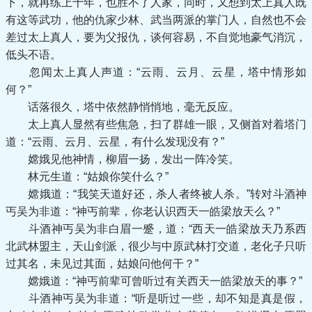
下，就再练上十年，也胜不了人家，同时，又想到太上真人既
有这等武功，他的仇家少林、武当两派的掌门人，自然也不会
差过太上真人，要为父报仇，谈何容易，不自觉地豪气消沉，
低头不语。
忽闻太上真人声道：“云雨、云月、云星，塔中情形如
何？”
话落很久，塔中依然静悄悄地，毫无反应。
太上真人显然有些焦急，扫了群雄一眼，又侧首对着塔门
道：“云雨、云月、云星，有什么发现没有？”
嫦娥见他神情，柳眉一扬，发出一阵冷笑。
林元生道：“姑娘你笑什么？”
嫦娥道：“我笑天道好还，杀人者终被人杀。”转对斗酒神
丐吴为非道：“神丐前辈，你老认识西天一皓梁放天么？”
斗酒神丐吴为非白眉一蹙，道：“西天一皓梁放天乃系西
北武林盟主，天山剑派，很少与中原武林打交道，老化子只听
过其名，未见过其面，姑娘问他何干？”
嫦娥道：“神丐前辈可曾听过有关西天一皓梁放天的事？”
斗酒神丐吴为非道：“听是听过一些，却不知是真是假，