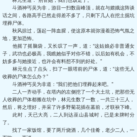
林元生道：“别管她，我们也该走了。”
斗酒神丐吴为非，游目一扫数亩峰顶，就在与嫦娥这阵谈
话之间，各路高手已然走得差不多了，只剩下几人在挖土掘坑
埋葬尸体。
秋风掠过，荡起一阵血腥，使这原本就弥漫着恐怖气氛之
地，更加恐怖。
他摇了摇脑袋，又长叹了一声，道：“这姑娘必非普通女
子，武功也必极高，我瞧她似乎对你不错，以后如有机会，不
妨多多与她接近，也许会有料想不到的好处。”
林元生点了点头，扫了一眼塔前的尸体，道：“这些无人
收葬的尸体怎么办？”
斗酒神丐吴为非道：“我们把他们埋葬起来吧。”
二人一齐动手，在塔内的左侧挖了一个大土坑，把那些无
人收葬的尸体都搬在坑中，林元生数了一数，一共三十三人，
然后，将之埋好，并采了许多野菊花插在墓前，才联袂下峰。
此时，天已大亮，二人到达巫山县城时，已是未牌时分
了。
找了一家饭馆，要了两斤烧酒，几个佳肴，老少二人，一