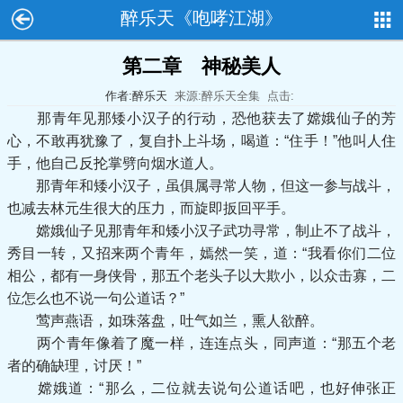
醉乐天《咆哮江湖》
第二章 神秘美人
作者:醉乐天
来源:醉乐天全集
点击:
那青年见那矮小汉子的行动，恐他获去了嫦娥仙子的芳
心，不敢再犹豫了，复自扑上斗场，喝道：“住手！”他叫人住
手，他自己反抡掌劈向烟水道人。
那青年和矮小汉子，虽俱属寻常人物，但这一参与战斗，
也减去林元生很大的压力，而旋即扳回平手。
嫦娥仙子见那青年和矮小汉子武功寻常，制止不了战斗，
秀目一转，又招来两个青年，嫣然一笑，道：“我看你们二位
相公，都有一身侠骨，那五个老头子以大欺小，以众击寡，二
位怎么也不说一句公道话？”
莺声燕语，如珠落盘，吐气如兰，熏人欲醉。
两个青年像着了魔一样，连连点头，同声道：“那五个老
者的确缺理，讨厌！”
嫦娥道：“那么，二位就去说句公道话吧，也好伸张正