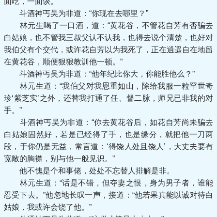
面吃，一面谈。
斗酒神丐吴为非道：“你现在去哪里？”
林元生喝了一口酒，道：“黄花谷，不管花自芳有否骗去
白姑娘，也不管我三叔父认不认我，也得去说个清楚，也好对
我伯父有个交代，或许花自芳以为我死了，正在逍遥自在地留
在黄花谷，顺便狠狠教训他一顿。”
斗酒神丐吴为非道：“他年纪比你大，你能胜他么？”
林元生道：“我伯父对我恩重如山，除给我服一粒罕世奇
珍‘紫芝实’之外，还替我打通了任、督二脉，师兄已非我的对
手。”
斗酒神丐吴为非道：“你去黄花谷后，如花自芳尚未骗去
白姑娘固然好，若是已经得了手，也是缘分，就把他一刀两
段，于你仍是无益，常言道：‘得饶人处且饶人’，大丈夫要有
宽敞的胸襟，别与他一般见识。”
他不愧是个和事佬，处处不忘替人排解是非。
林元生道：“话是不错，但夺妻之恨，身为男子者，谁能
忍受下去。”他忽地长叹一声，接道：“他若果真能以诚对待白
姑娘，我或许会饶了他。”