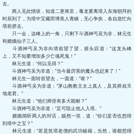
去。
两人见此情状，知道二更将至，毒龙要离塔入东海朝拜的
时辰到了，为塔中宝藏而博美人青睐，无心争执，各自急忙向
塔前挤去。
只一会，这峰上的一角，只剩下斗酒神丐吴为非，林元生
和嫦娥仙子三人。
斗酒神丐吴为非向塔前望了望，摇头叹道：“这龙头峰
上，又不知要增加多少亡魂死鬼！”
林元生道：“何以见得？”
斗酒神丐吴为非道：“当今最厉害的魔头也赶来了！”
林元生一面转首望去，一面道：“谁？”
斗酒神丐吴为非道：“茅山教教主太上真人，及其师叔天
地老君。”
林元生道：“他们师侄有多大能耐？”
斗酒神丐吴为非道：“足可阻止他人入塔。”
嫦娥闻听两人的对话，嫣然一笑，道：“你们是否也想得
到塔中之宝？”
林元生道：“若是筑塔老僧的武功秘籍，当然，谁都想得