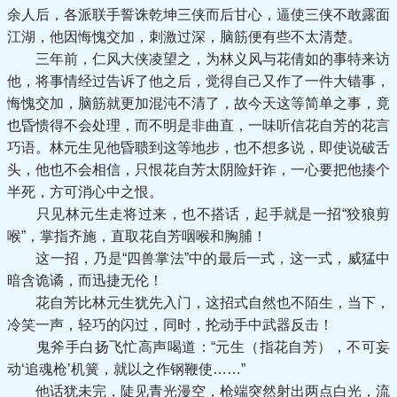
余人后，各派联手誓诛乾坤三侠而后甘心，逼使三侠不敢露面
江湖，他因悔愧交加，刺激过深，脑筋便有些不太清楚。
三年前，仁风大侠凌望之，为林义风与花倩如的事特来访
他，将事情经过告诉了他之后，觉得自己又作了一件大错事，
悔愧交加，脑筋就更加混沌不清了，故今天这等简单之事，竟
也昏愦得不会处理，而不明是非曲直，一味听信花自芳的花言
巧语。林元生见他昏聩到这等地步，也不想多说，即使说破舌
头，他也不会相信，只恨花自芳太阴险奸诈，一心要把他揍个
半死，方可消心中之恨。
只见林元生走将过来，也不搭话，起手就是一招“狡狼剪
喉”，掌指齐施，直取花自芳咽喉和胸脯！
这一招，乃是“四兽掌法”中的最后一式，这一式，威猛中
暗含诡谲，而迅捷无伦！
花自芳比林元生犹先入门，这招式自然也不陌生，当下，
冷笑一声，轻巧的闪过，同时，抡动手中武器反击！
鬼斧手白扬飞忙高声喝道：“元生（指花自芳），不可妄
动‘追魂枪’机簧，就以之作钢鞭使……”
他话犹未完，陡见青光漫空，枪端突然射出两点白光，流