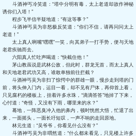
斗酒神丐冷笑道：“塔中分明有毒，太上老道却故作神秘
诱你们入塔！”
程步飞半信半疑地道：“有这等事？”
斗酒神丐吴为非怒极反笑道：“你们不信，请再问问太上
老道！”
太上真人咧嘴“嘿嘿”一笑，向其弟子一打手势，便与天地
老君疾驰而去。
六阳真人忙吐声喝道：“快截住他！”
茅山教虽说是武林公敌，但此时，群龙无首，而太上真人
和天地老君武功又高，谁敢单独前往拦截？
斗酒神丐吴为非扫了惊愕中的群雄一眼，慢步走到塔的门
前，将头伸入门内，运目一看，却不见有尸体，再仰首上看，
只见腐朽的楼板上，挂着许多水珠，“滴滴答答”地掉了下来，
心忖道：“奇怪，又没有下雨，哪里来的水？”
蓦地，一阵恶臭冲入他的鼻内，顿时恍然大悟，忙退了出
来，一面摇头，一面长吁短叹，一声不响的走回原地。
林元生道：“吴爷爷，你看见什么没有？”
斗酒神丐吴为非喟然道：“什么都未看见，只见楼上许多