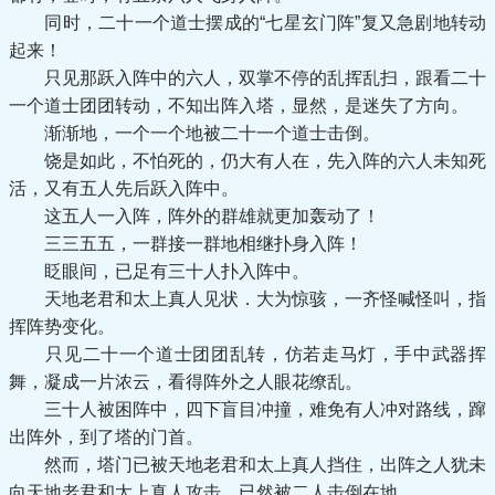
同时，二十一个道士摆成的“七星玄门阵”复又急剧地转动
起来！
只见那跃入阵中的六人，双掌不停的乱挥乱扫，跟看二十
一个道士团团转动，不知出阵入塔，显然，是迷失了方向。
渐渐地，一个一个地被二十一个道士击倒。
饶是如此，不怕死的，仍大有人在，先入阵的六人未知死
活，又有五人先后跃入阵中。
这五人一入阵，阵外的群雄就更加轰动了！
三三五五，一群接一群地相继扑身入阵！
眨眼间，已足有三十人扑入阵中。
天地老君和太上真人见状．大为惊骇，一齐怪喊怪叫，指
挥阵势变化。
只见二十一个道士团团乱转，仿若走马灯，手中武器挥
舞，凝成一片浓云，看得阵外之人眼花缭乱。
三十人被困阵中，四下盲目冲撞，难免有人冲对路线，蹿
出阵外，到了塔的门首。
然而，塔门已被天地老君和太上真人挡住，出阵之人犹未
向天地老君和太上真人攻击，已然被二人击倒在地。