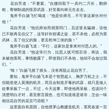
花自芳道：“不要紧。”自腰间取下一具约二尺长，鹅卵
粗，青钢制成的怪异武器，奸笑着向林元生走去。
鬼斧手白扬飞忙喝道：“他是你师兄，不可拿这家伙对付
他！”
花自芳道：“他抗师命而残害同门，且还冒名骗婚，谅他
已不敢再见伯父了，这等奸诈狡谲之徒，若不杀他，必然为害
武林，丢了伯父的脸，更丢乾坤三侠的脸！”
鬼斧手白扬飞道：“不行，这家伙是拿来对付恶人的。”
花自芳道：“他这等行为，比恶人犹可恨百倍，再说，我
未被他害死，事情败露了，即使我们不杀他，他却不会放过我
们。”
“唉！”白扬飞摇了摇头，没有再阻止花自芳了。
要知，鬼斧手白扬飞本是个智慧超人，胸罗万机之士，不
但能造使人莫测的机关，而且会制造歹毒的武器，就只是做人
处事呆板了一点，不过，今天这事，即使他再呆板，也该问个
清楚明白才对，甚至察言观色，也可知道谁是谁非，怎会一味
相信花自芳的花言巧语呢？
这里面自有原因，自他替茅山教建造机关，害死各派一百