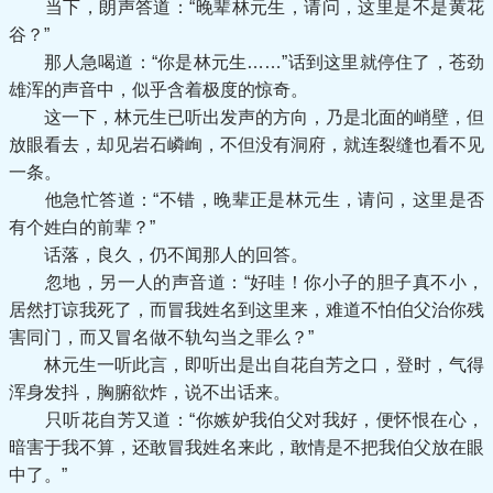
当下，朗声答道：“晚辈林元生，请问，这里是不是黄花
谷？”
那人急喝道：“你是林元生……”话到这里就停住了，苍劲
雄浑的声音中，似乎含着极度的惊奇。
这一下，林元生已听出发声的方向，乃是北面的峭壁，但
放眼看去，却见岩石嶙峋，不但没有洞府，就连裂缝也看不见
一条。
他急忙答道：“不错，晚辈正是林元生，请问，这里是否
有个姓白的前辈？”
话落，良久，仍不闻那人的回答。
忽地，另一人的声音道：“好哇！你小子的胆子真不小，
居然打谅我死了，而冒我姓名到这里来，难道不怕伯父治你残
害同门，而又冒名做不轨勾当之罪么？”
林元生一听此言，即听出是出自花自芳之口，登时，气得
浑身发抖，胸腑欲炸，说不出话来。
只听花自芳又道：“你嫉妒我伯父对我好，便怀恨在心，
暗害于我不算，还敢冒我姓名来此，敢情是不把我伯父放在眼
中了。”