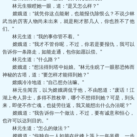
林元生狠瞪她一眼，道：“是又怎么样？”
嫦娥道：“就凭你这点能耐，也能报仇除恨么？不说少林
武当的厉害人物尚未出来，就是刚才那几人，你也胜不了他
们。”
林元生道：“我的事你管不着。”
嫦娥道：“我才不管你呢，不过，你若是要报仇，我可以
告诉你一条路走，如能走通，包你如愿以偿。”
林元生道：“什么路？”
嫦娥道：“想法得到塔中姑娘。”林元生睨了一眼那恐怖而
神秘的古塔，道：“要怎样才能得到她？”
嫦娥冷冷地道：“自己想办法嘛。”
林元生闻言，以为嫦娥调侃于他，不由怒道：“废话！江
湖上奇人异士，多得不胜枚举，哪个不想得到她？可是，到头
来，即使不作亡魂，也徒劳往返，我又能想出什么办法呢？”
嫦娥道：“我告诉你一个做法，不过，要有诚意和恒心，
也许可以达到目的。”
林元生道：“怎么的做法？”
嫦娥道：“你独自一人如能在此峰上等上一年半载，一步