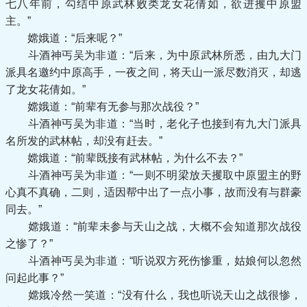
七八年前，勾结中原武林败类龙女花倩如，欲进攫中原盟
主。”
嫦娥道：“后来呢？”
斗酒神丐吴为非道：“后来，为中原武林所悉，由九大门
派具名邀约中原高手，一夜之间，将天山一派尽数消灭，却逃
了龙女花倩如。”
嫦娥道：“前辈有无参与那次战役？”
斗酒神丐吴为非道：“当时，老化子也接到有九大门派具
名所发的武林帖，却没有赶去。”
嫦娥道：“前辈既接有武林帖，为什么不去？”
斗酒神丐吴为非道：“一则不明梁放天攫取中原盟主的野
心真不真确，二则，适因帮中出了一点小事，故而没有与群豪
同去。”
嫦娥道：“前辈未参与天山之战，大概不会知道那次战役
之惨了？”
斗酒神丐吴为非道：“听说双方死伤惨重，姑娘何以忽然
问起此事？”
嫦娥冷然一笑道：“没有什么，我也听说天山之战很惨，