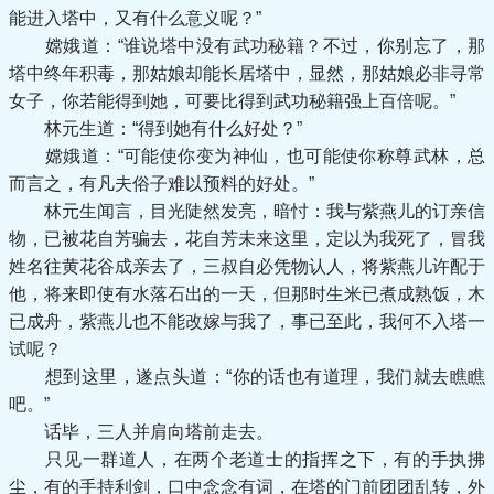
能进入塔中，又有什么意义呢？”
嫦娥道：“谁说塔中没有武功秘籍？不过，你别忘了，那
塔中终年积毒，那姑娘却能长居塔中，显然，那姑娘必非寻常
女子，你若能得到她，可要比得到武功秘籍强上百倍呢。”
林元生道：“得到她有什么好处？”
嫦娥道：“可能使你变为神仙，也可能使你称尊武林，总
而言之，有凡夫俗子难以预料的好处。”
林元生闻言，目光陡然发亮，暗忖：我与紫燕儿的订亲信
物，已被花自芳骗去，花自芳未来这里，定以为我死了，冒我
姓名往黄花谷成亲去了，三叔自必凭物认人，将紫燕儿许配于
他，将来即使有水落石出的一天，但那时生米已煮成熟饭，木
已成舟，紫燕儿也不能改嫁与我了，事已至此，我何不入塔一
试呢？
想到这里，遂点头道：“你的话也有道理，我们就去瞧瞧
吧。”
话毕，三人并肩向塔前走去。
只见一群道人，在两个老道士的指挥之下，有的手执拂
尘，有的手持利剑，口中念念有词，在塔的门前团团乱转，外