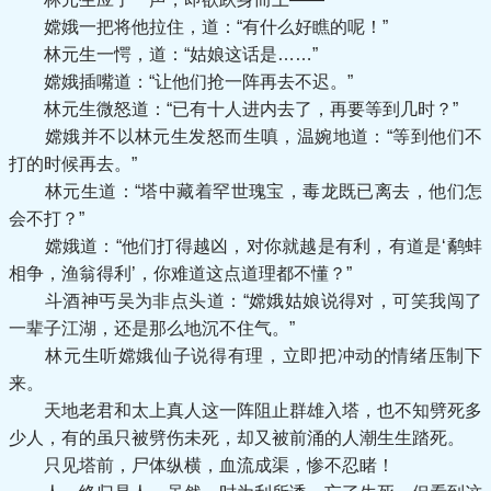
嫦娥一把将他拉住，道：“有什么好瞧的呢！”
林元生一愕，道：“姑娘这话是……”
嫦娥插嘴道：“让他们抢一阵再去不迟。”
林元生微怒道：“已有十人进内去了，再要等到几时？”
嫦娥并不以林元生发怒而生嗔，温婉地道：“等到他们不
打的时候再去。”
林元生道：“塔中藏着罕世瑰宝，毒龙既已离去，他们怎
会不打？”
嫦娥道：“他们打得越凶，对你就越是有利，有道是‘鹬蚌
相争，渔翁得利’，你难道这点道理都不懂？”
斗酒神丐吴为非点头道：“嫦娥姑娘说得对，可笑我闯了
一辈子江湖，还是那么地沉不住气。”
林元生听嫦娥仙子说得有理，立即把冲动的情绪压制下
来。
天地老君和太上真人这一阵阻止群雄入塔，也不知劈死多
少人，有的虽只被劈伤未死，却又被前涌的人潮生生踏死。
只见塔前，尸体纵横，血流成渠，惨不忍睹！