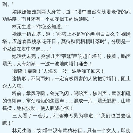
到。”
嫦娥姗姗走到两人身前，道：“塔中自然有筑塔老僧的武
功秘籍，而且还有一个如花似玉的姑娘呢。”
林元生道：“你怎么知道。”
嫦娥一指古塔，道：“那塔上不是写的明明白白么？‘姻缘
塔，应趁春风桃李花开日，莫待秋雨梧桐叶落时’，分明是一
个姑娘在塔中求偶……”
她话犹未完，突然几声“轰隆”巨响起自塔前，接着，喝声
震天，人海如潮，一波一波地向塔门涌去！
“轰隆！轰隆！”人海又一波一波地涌了回来！
这情形，不问而知，一定有极厉害的人物把守塔门，阻止
众人入塔。
塔前，掌风呼啸，剑光飞闪，喝吆声，惨叫声，武器相碰
的铿锵声，掌劲相触的焦雷声……混成一片，震天撼野，山峰
摇摆，地皮波动，使人胆战心悚！
三人看了一会儿，斗酒神丐吴为非道：“我们也过去瞧
瞧！”
林元生道：“如塔中没有武功秘籍，只有一个女人，即使