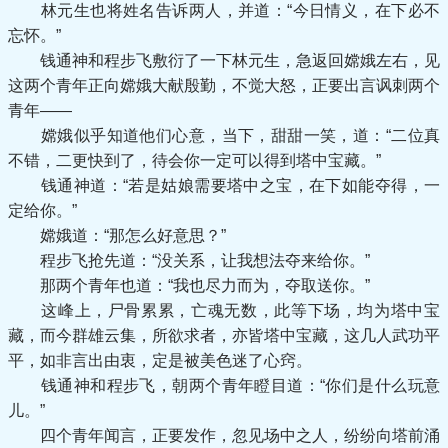
林元生也将姓名告诉两人，并道：“今日情义，在下必不
忘怀。”
钱通神和程步飞敷衍了一下林元生，急返回嫦娥左右，见
这两个青年正向嫦娥大献殷勤，不觉大怒，正要出言讽刺两个
青年——
嫦娥似乎知道他们心意，当下，甜甜一笑，道：“二位真
不错，二更快到了，待会你一定可以得到塔中宝藏。”
钱通神道：“若是姑娘需要塔中之宝，在下如能夺得，一
定给你。”
嫦娥道：“那怎么好意思？”
程步飞抢先道：“没关系，让我想法夺来给你。”
那两个青年也道：“我也尽力而为，夺取送你。”
这峰上，尸骨累累，亡魂无数，此等下场，均为塔中宝
藏，而今群雄云集，所欲求者，亦皆塔中宝藏，这几人武功平
平，如非言出由衷，定是被美色迷了心窍。
钱通神和程步飞，朝两个青年瞪目道：“你们是什么玩意
儿。”
四个青年闻言，正要发作，忽见场中之人，纷纷向塔前涌