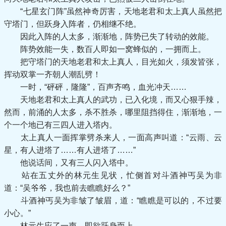
“七星玄门阵”虽然神奇厉害，天地老君和太上真人虽然把
守塔门，但跃身入阵者，仍相继不绝。
因此入阵的人太多，渐渐地，阵势已失了转动的效能。
阵势效能一失，数百人即如一窝蜂似的，一拥而上。
把守塔门的天地老君和太上真人，目光如火，须发皆张，
挥动双掌一齐朝人潮乱劈！
一时，“砰砰，隆隆”，百声齐鸣，血光冲天……
天地老君和太上真人的武功，已入化境，而又心狠手辣，
然而，前涌的人太多，杀不胜杀，哪里阻挡得住，渐渐地，一
个一个地已有三四人进入塔内。
太上真人一面挥掌劈杀来人，一面高声叫道：“云雨、云
星，有人进塔了……有人进塔了……”
他说话间，又有三人闪入塔中。
站在五丈外的林元生见状，忙侧首对斗酒神丐吴为非
道：“吴爷爷，我也前去瞧瞧好么？”
斗酒神丐吴为非皱了皱眉，道：“瞧瞧是可以的，不过要
小心。”
林元生应了一声，即欲跃身而上——