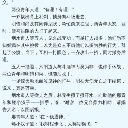
义。”
两位青年人道：“有理！有理！”
一齐拔出背上利剑，抽身向斗场走去。
明镜和尚及其同伴见状，急忙前来拦阻，两青年大怒，登
时，便与拦阻的人打了起来。
烟水道人等五人，见久战无功，而越打人越多，他们尚不
知嫦娥在其中挑拨，以为是众人不齿他们以多为胜的行为，引
起了公愤，当下，互相一打眼色，一齐攻出一招，同时撤身后
退。
五人一撤退，六阳道人与斗酒神丐吴为非，也停手休战，
两位青年和明镜和尚，也随后收手。
一场惊天动地而泣鬼神的打斗，能在无伤无亡之下结束，
说来，真是万幸。
烟水道人等撤走之后，林元生擦了擦汗水，向助他的那青
年和矮小汉子一一拱手，道：“谢谢二位兄台鼎力相助，请赐
告大名，以图后报。”
那青年人道：“在下钱通神。”
矮小汉子道：“我叫程步飞，人称猢猴飞。”