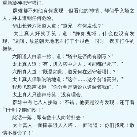
重新凝神把守塔门。
群雄都不知他有何发现，但看他的神情，却似乎入塔之
人，并未遭到任何危险。
华山长老六阳道人道：“道兄，有何发现？”
太上真人奸笑了笑，道：“静如鬼域，什么也没有发
现。”话间，故意朝天地老君打了个眼色，同时，摆开打斗的
架势。
六阳道人白眉一掀，道：“塔中是否尚有剧毒？”
太上真人道：“有，进入塔中之人，可能都已死了。”
六阳真人道：“既是如此，道兄何在还守着塔门？”
太上真人佯装呐呐地道：“这个……这个贫道高兴。”
程步飞怒声喝道：“你分明是胡说八道蒙骇我们。”
太上真人只连声冷笑，没有理会。
群雄中有七八人接道：“不错，他要是没有发现，还守着
门干吗？咱们闯！”
此话一落，即有数十人向前扑去！
太上真人一面挥掌阻人入塔，一面喝道：“你们找死！敢
情不要命了！”