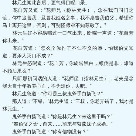
林元生闻此言后，更气得目瞪口呆。
花自芳又道：“花师兄（称林元生），念在我们同门之
谊，你中途害我，及冒我姓名之事，我不禀告我伯父，希望你
马上离开这里，否则，可别怪师弟不知尊敬了。”
林元生好不容易喘过一口气出来，断喝一声道：“花自芳
你出来。”
花自芳道：“怎么？你作了不仁不义的事，怕我伯父知
道，要杀人灭口不成？”
林元生怒喝道：“花自芳，你旋转黑白，颠倒是非，难道
不顾后果么？”
只听那初问话的人道：“花师侄（指林元生），老夫是念
我大哥十年教养心血，不为难你，去吧。”
林元生急道：“你可是三叔鬼斧手白扬飞？”
那人道：“不错。”林元生道：“三叔，你老弄错了，我才是
林元生。”
鬼斧手白扬飞道：“你是林元生？来这里干吗？”
“奉伯父之命，前来……前来与紫燕妹子成婚。”
鬼斧手白扬飞道：“你有信物没有？”