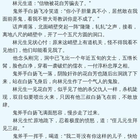
林元生道：“信物被花自芳骗去了。”
鬼斧手白扬飞冷笑道：“你小子胆量真不小，居然敢在我
面前弄鬼，看我不替大哥教训你是不成了。”
话声甫落，北面峭壁突起一阵“隆隆，轧轧”之声，接着，
离地八尺的峭壁中，开了一个五尺方圆的洞口。
林元生见状心忖：原来这峭壁上有道机关，怪不得我看不
见他们，他们却能看见我了。
他念头刚完，洞中已飞出一个年近五旬的文士，五绺长
髯，脸色白净，穿着一袭破烂的儒衣，一付淳朴忠厚之相。
鬼斧手白扬飞一落，阴险奸诈的花自芳也随后出洞跳了下
来，站在白扬飞身后，向林元生作了一个气人的鬼脸。
林元生一见花自芳，似乎见了他的杀父仇人一样，杀机陡
现，双目似要喷出火来，只因有他三叔白扬飞在前，不敢放
肆。
鬼斧手白扬飞满面怒容，慢步走了过来。
林元生忙原地跪下，忍着极度的愤怒，道：“侄儿元生拜
见三叔。”
鬼斧手一挥手，喝道：“我二哥没有你这样的儿子，快给