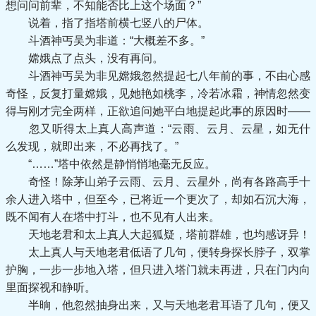
想问问前辈，不知能否比上这个场面？”
说着，指了指塔前横七竖八的尸体。
斗酒神丐吴为非道：“大概差不多。”
嫦娥点了点头，没有再问。
斗酒神丐吴为非见嫦娥忽然提起七八年前的事，不由心感
奇怪，反复打量嫦娥，见她艳如桃李，冷若冰霜，神情忽然变
得与刚才完全两样，正欲追问她平白地提起此事的原因时——
忽又听得太上真人高声道：“云雨、云月、云星，如无什
么发现，就即出来，不必再找了。”
“……”塔中依然是静悄悄地毫无反应。
奇怪！除茅山弟子云雨、云月、云星外，尚有各路高手十
余人进入塔中，但至今，已将近一个更次了，却如石沉大海，
既不闻有人在塔中打斗，也不见有人出来。
天地老君和太上真人大起狐疑，塔前群雄，也均感讶异！
太上真人与天地老君低语了几句，便转身探长脖子，双掌
护胸，一步一步地入塔，但只进入塔门就未再进，只在门内向
里面探视和静听。
半晌，他忽然抽身出来，又与天地老君耳语了几句，便又