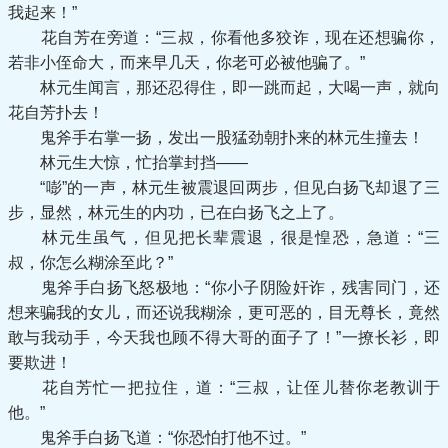
我起来！”
花自芳在旁道：“三叔，你看他多狡诈，现在还想骗你，
若非小侄命大，而来早几天，你老可必被他骗了。”
林元生闻言，那还忍得住，即一跳而起，大喝一声，就向
花自芳扑去！
鬼斧手右掌一扬，发出一股猛劲朝扑来的林元生撞去！
林元生大惊，忙抬掌封挡——
“嘭”的一声，林元生被震退回两步，但见白扬飞却退了三
步，显然，林元生的内功，已在白扬飞之上了。
林元生虽气，但见把长辈震退，很是惶恐，急道：“三
叔，你怎么糊涂至此？”
鬼斧手白扬飞怒极地：“你小子阴险奸诈，残害同门，还
想来骗我的女儿，而还说我糊涂，更可恶的，目无尊长，竟然
敢与我动手，今天我也顾不得大哥的面子了！”一撩长衫，即
要欺进！
花自芳忙一把拉住，道：“三叔，让侄儿替你老教训于
他。”
鬼斧手白扬飞道：“你恐怕打他不过。”