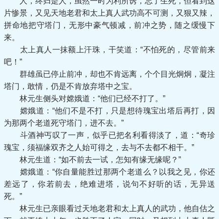
人，终归是人，虽然一时为利所诱，忘了生死，但看到这
片惨景，又见天地老君和太上真人武功高不可测，又狠又辣，
拼命地把守塔门，无形中豪气顿减，前冲之势，随之缓慢下
来。
太上真人一抹额上汗珠，干笑道：“不怕死的，尽管前来
吧！”
群雄虽已停止前冲，却也不肯远离，个个目光炯炯，凝注
塔门，敢情，仍是不肯放弃塔中之宝。
林元生侧头对嫦娥道：“他们已经不打了。”
嫦娥道：“他们不是不打，只是想待瑰宝出塔后再打，因
为那两个老道死守塔门，进不去。”
斗酒神丐叹了一声，似乎已把名利看得淡了，道：“奇珍
瑰宝，须福缘双齐之人始可得之，去与不去都不相干。”
林元生道：“如不前去一试，怎知有缘无缘呢？”
嫦娥道：“你自量能胜过那两个老道么？以我之见，你还
差远了，你若前去，绝难进塔，说句不好听的话，无异送
死。”
林元生已亲眼看过天地老君和太上真人的武功，他自估之