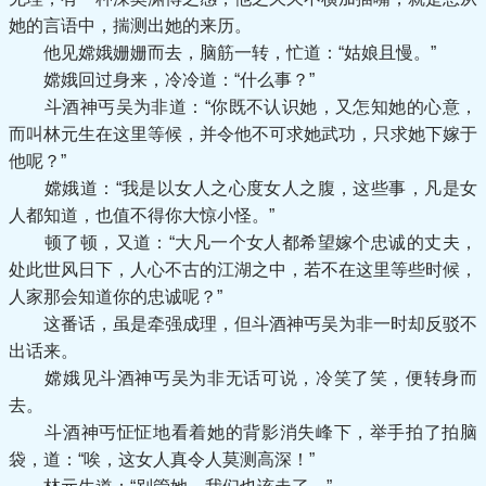
她的言语中，揣测出她的来历。
他见嫦娥姗姗而去，脑筋一转，忙道：“姑娘且慢。”
嫦娥回过身来，冷冷道：“什么事？”
斗酒神丐吴为非道：“你既不认识她，又怎知她的心意，
而叫林元生在这里等候，并令他不可求她武功，只求她下嫁于
他呢？”
嫦娥道：“我是以女人之心度女人之腹，这些事，凡是女
人都知道，也值不得你大惊小怪。”
顿了顿，又道：“大凡一个女人都希望嫁个忠诚的丈夫，
处此世风日下，人心不古的江湖之中，若不在这里等些时候，
人家那会知道你的忠诚呢？”
这番话，虽是牵强成理，但斗酒神丐吴为非一时却反驳不
出话来。
嫦娥见斗酒神丐吴为非无话可说，冷笑了笑，便转身而
去。
斗酒神丐怔怔地看着她的背影消失峰下，举手拍了拍脑
袋，道：“唉，这女人真令人莫测高深！”