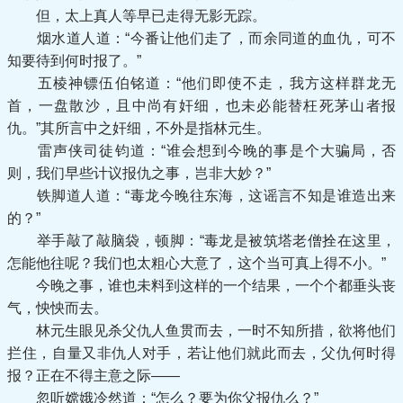
但，太上真人等早已走得无影无踪。
烟水道人道：“今番让他们走了，而余同道的血仇，可不
知要待到何时报了。”
五棱神镖伍伯铭道：“他们即使不走，我方这样群龙无
首，一盘散沙，且中尚有奸细，也未必能替枉死茅山者报
仇。”其所言中之奸细，不外是指林元生。
雷声侠司徒钧道：“谁会想到今晚的事是个大骗局，否
则，我们早些计议报仇之事，岂非大妙？”
铁脚道人道：“毒龙今晚往东海，这谣言不知是谁造出来
的？”
举手敲了敲脑袋，顿脚：“毒龙是被筑塔老僧拴在这里，
怎能他往呢？我们也太粗心大意了，这个当可真上得不小。”
今晚之事，谁也未料到这样的一个结果，一个个都垂头丧
气，怏怏而去。
林元生眼见杀父仇人鱼贯而去，一时不知所措，欲将他们
拦住，自量又非仇人对手，若让他们就此而去，父仇何时得
报？正在不得主意之际——
忽听嫦娥冷然道：“怎么？要为你父报仇么？”