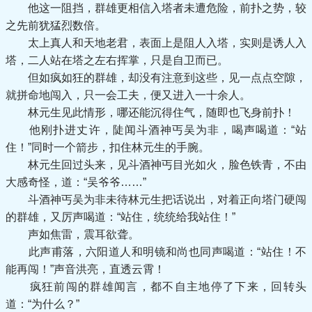
他这一阻挡，群雄更相信入塔者未遭危险，前扑之势，较
之先前犹猛烈数倍。
太上真人和天地老君，表面上是阻人入塔，实则是诱人入
塔，二人站在塔之左右挥掌，只是自卫而已。
但如疯如狂的群雄，却没有注意到这些，见一点点空隙，
就拼命地闯入，只一会工夫，便又进入一十余人。
林元生见此情形，哪还能沉得住气，随即也飞身前扑！
他刚扑进丈许，陡闻斗酒神丐吴为非，喝声喝道：“站
住！”同时一个箭步，扣住林元生的手腕。
林元生回过头来，见斗酒神丐目光如火，脸色铁青，不由
大感奇怪，道：“吴爷爷……”
斗酒神丐吴为非未待林元生把话说出，对着正向塔门硬闯
的群雄，又厉声喝道：“站住，统统给我站住！”
声如焦雷，震耳欲聋。
此声甫落，六阳道人和明镜和尚也同声喝道：“站住！不
能再闯！”声音洪亮，直透云霄！
疯狂前闯的群雄闻言，都不自主地停了下来，回转头
道：“为什么？”