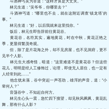
斗洒神丐吴为非道：“这样才算是大丈夫。”
林元生道：“吴爷爷，你哪里去？”
斗酒神丐道：“哪里也不去，就在这附近调查‘镇龙塔’的
事。”
林元生道：“好，以后我就来这里找你。”
饭后，林元生即告辞前往黄花谷。
黄花谷，名符其实，遍地黄花，时在中秋，黄花正艳之
季，更显得繁茂奇观。
但，除了是片花海之外，却不见房屋，也不见洞府，更不
见半个人影。
林元生大感奇怪，暗道：“这里难道不是黄花谷？但这些
花儿，明明是经人工修饰过，论理，即使无人居住，也一定有
人经常到此……”
他念犹未落，谷中突起一声苍劲，雄浑的声音，道：“小
辈何人？”
音荡谷中，不知起自何方。
林元生心头一震，急忙四下搜望，却见秋风飒飒，黄花乱
舞，那有什么人影？