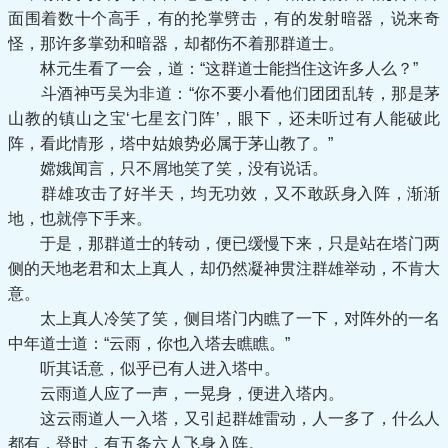
面围着数十个高手，有的抡掌劈击，有的发射暗器，说来奇
怪，那许多掌劲和暗器，却都伤不着那群道士。
林元生看了一会，道：“这群道士能挡住这许多人么？”
斗酒神丐吴为非道：“你不要小看他们团团乱转，那是茅
山教的镇山之宝‘七星玄门阵’，眼下，还未听过有人能破此
阵，看此情形，塔中姑娘势必属于茅山教了。”
嫦娥闻言，只不屑地笑了笑，没有说话。
群雄攻击了好半天，均无功效，又不敢跃身入阵，渐渐
地，也就停下手来。
于是，那群道士的转动，便已缓慢下来，只是站在塔门两
侧的天地老君和太上真人，却仍然凝神贯注群雄举动，不肯大
意。
太上真人冷笑了笑，侧目塔门内瞧了一下，对阵外的一名
中年道士道：“云雨，你也入塔去瞧瞧。”
听其话意，似乎已有人进入塔中。
云雨道人应了一声，一晃身，便进入塔内。
这云雨道人一入塔，又引起群雄雷动，人一多了，什么人
都有，登时，有五条六人飞身入阵。