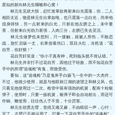
星似的射向林元生咽喉和心窝！
林元生见状大惊，赶忙发掌欲将射来白光震落，但，二人
相距太近，饶是林元生出掌如电，也只震落一点白光，尚幸他
扭身得快，另一点射来的白光，只射在他左膀之上，未中要
害，但射来白光劲力甚强，入肉三分，左膀已失去灵活。
林元生做梦也未想到，只一接触，就被人所伤，不敢恋
战，急忙后纵一丈，右掌按着伤口，双目火红，冷然道：“花
自芳，你好狠！”
花自芳奸笑道：“你小子真有种，死到临头犹不肯认错。”
林元生并非打不过花自芳，因他过于轻敌，而不知花自芳
手中的所谓“追魂枪”有鬼，而致受伤。
要知，这“追魂枪”乃是鬼斧手白扬飞一生中的一大杰作，
不过，他很少使用，就是与他联袂江湖的凌望之和林义风，也
只看见他使用过一二次。枪管中装有强劲的机簧，配有十粒银
弹子，使用时，只要一扳机簧，银弹子即会自动射出，而还可
作锏、鞭使用，往往伤人于不觉，十分厉害。
林元生劲贯左臂，觉得又痛又麻，不由暗叹一声，心忖：
完了，左臂已不能运用了。打量一下花自芳手中的“追魂枪”，