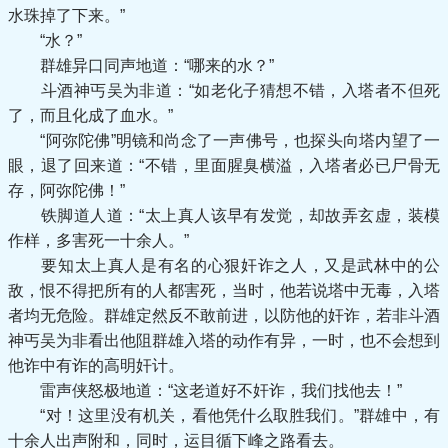
水珠掉了下来。”
“水？”
群雄异口同声地道：“哪来的水？”
斗酒神丐吴为非道：“如老化子猜想不错，入塔者不但死
了，而且化成了血水。”
“阿弥陀佛”明镜和尚念了一声佛号，也探头向塔内望了一
眼，退了回来道：“不错，里面腥臭横溢，入塔者必已尸骨无
存，阿弥陀佛！”
铁脚道人道：“太上真人该早有发觉，却故弄玄虚，装模
作样，多害死一十余人。”
要知太上真人是有名的心狠奸诈之人，又是武林中的公
敌，恨不得把所有的人都害死，当时，他若说塔中无毒，入塔
者均无危险。群雄定然反不敢前进，以防他的奸诈，若非斗酒
神丐吴为非看出他阻群雄入塔的动作有异，一时，也不会想到
他诈中有诈的高明奸计。
雷声侠怒极地道：“这老道好不奸诈，我们找他去！”
“对！这里没有机关，看他凭什么取胜我们。”群雄中，有
十余人出声附和，同时，运目循下峰之路看去。