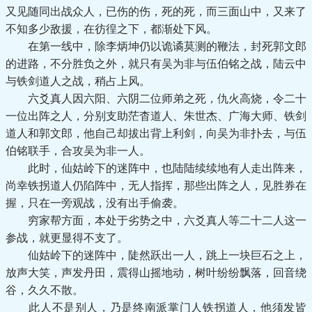
又见随同出战众人，已伤的伤，死的死，而三面山中，又来了
不知多少敌援，在彷徨之下，都渐处下风。
在第一线中，除李炳坤仍以诡谲莫测的鞭法，封死郭文郎
的进路，不分胜负之外，就只有吴为非与伍伯铭之战，陆云中
与铁剑道人之战，稍占上风。
六爻真人因六阳、六阴二位师弟之死，仇火高烧，令二十
一位出阵之人，分别支助茫杳道人、朱世杰、广海大师、铁剑
道人和郭文郎，他自己却拔出背上利剑，向吴为非扑去，与伍
伯铭联手，合攻吴为非一人。
此时，仙姑岭下的迷阵中，也陆陆续续地有人走出阵来，
尚幸铁拐道人仍陷阵中，无人指挥，那些出阵之人，见胜券在
握，只在一旁观战，没有出手偷袭。
穷家帮方面，本处于劣势之中，六爻真人等二十二人这一
参战，就更显得不支了。
仙姑岭下的迷阵中，陡然跃出一人，跳上一块巨石之上，
放声大笑，声发丹田，震得山摇地动，树叶纷纷飘落，回音绕
谷，久久不散。
此人不是别人，乃是终南派掌门人铁拐道人，他须发皆