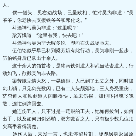
人。
偶一侧头，见右边战场，已呈败相，忙对吴为非道：“吴
爷爷，你老快去支援铁爷爷和邓化龙。”
斗酒神丐吴为非道：“这里呢？”
梁芳娥道：“这里有我，快去吧！”
斗酒神丐吴为非无暇多说，即向右边战场驰去。
伍伯铭似乎早已料到梁芳娥有此行动，吴为非刚一起步，
伍伯铭身后已跃出十余人。
这十余人的领首者，是终南铁剑道人和武当茫杳道人，行
动如飞，欲截吴为非去路。
梁芳娥见情大怒，一晃娇躯，人已到了五丈之外，同时拔
剑出鞘，只见剑光数闪，已有二人头颅落地，三人身受重伤，
茫杳道人和铁剑道人闪躲得快，虽未伤损，却也吓得魂飞魄
散，连忙倒蹿回去。
她连伤五人，只不过是一眨眼的工夫，她如何拔剑，如何
出手，以及如何归剑还鞘，双方数百之人，只有极少数几位顶
尖高手看得清楚。
她伤人后，未发一言，也未停留片刻，旋即飘身返回原