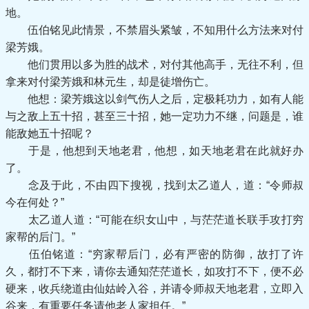
地。
伍伯铭见此情景，不禁眉头紧皱，不知用什么方法来对付
梁芳娥。
他们贯用以多为胜的战术，对付其他高手，无往不利，但
拿来对付梁芳娥和林元生，却是徒增伤亡。
他想：梁芳娥这以剑气伤人之后，定极耗功力，如有人能
与之敌上五十招，甚至三十招，她一定功力不继，问题是，谁
能敌她五十招呢？
于是，他想到天地老君，他想，如天地老君在此就好办
了。
念及于此，不由四下搜视，找到太乙道人，道：“令师叔
今在何处？”
太乙道人道：“可能在织女山中，与茫茫道长联手攻打穷
家帮的后门。”
伍伯铭道：“穷家帮后门，必有严密的防御，故打了许
久，都打不下来，请你去通知茫茫道长，如攻打不下，便不必
硬来，收兵绕道由仙姑岭入谷，并请令师叔天地老君，立即入
谷来，有重要任务请他老人家担任。”