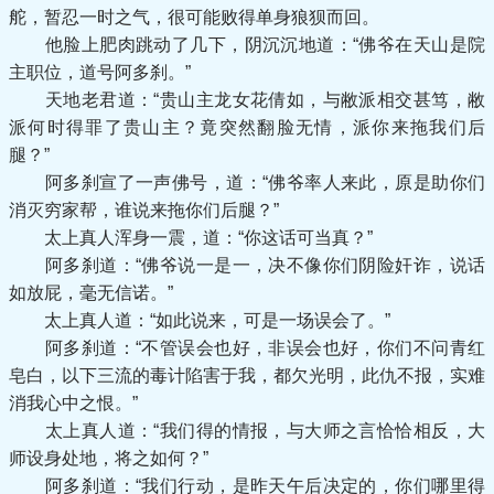
舵，暂忍一时之气，很可能败得单身狼狈而回。
他脸上肥肉跳动了几下，阴沉沉地道：“佛爷在天山是院
主职位，道号阿多刹。”
天地老君道：“贵山主龙女花倩如，与敝派相交甚笃，敝
派何时得罪了贵山主？竟突然翻脸无情，派你来拖我们后
腿？”
阿多刹宣了一声佛号，道：“佛爷率人来此，原是助你们
消灭穷家帮，谁说来拖你们后腿？”
太上真人浑身一震，道：“你这话可当真？”
阿多刹道：“佛爷说一是一，决不像你们阴险奸诈，说话
如放屁，毫无信诺。”
太上真人道：“如此说来，可是一场误会了。”
阿多刹道：“不管误会也好，非误会也好，你们不问青红
皂白，以下三流的毒计陷害于我，都欠光明，此仇不报，实难
消我心中之恨。”
太上真人道：“我们得的情报，与大师之言恰恰相反，大
师设身处地，将之如何？”
阿多刹道：“我们行动，是昨天午后决定的，你们哪里得