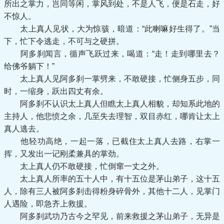
所出之掌力，岂同等闲，掌风到处，不是人飞，便是石走，好
不惊人。
太上真人见状，大为惊骇，暗道：“此喇嘛好生得了。”当
下，忙下令逃走，不可与之硬拼。
阿多刹闻言，循声飞跃过来，喝道：“走！走到哪里去？
给佛爷躺下！”
太上真人见阿多刹一掌劈来，不敢硬接，忙侧身五步，同
时，一缩身，跃出四丈有余。
阿多刹不认识太上真人但瞧太上真人相貌，却知系此地的
主持人，他悲愤之余，几至失去理智，双目赤红，哪肯让太上
真人逃去。
他轻功高绝，一起一落，已截住太上真人去路，右掌一
挥，又发出一记刚柔兼具的掌劲。
太上真人仍不敢硬接，忙倒窜一丈之外。
太上真人所率的五十人中，有十五位是茅山弟子，这十五
人，除有三人被阿多刹击得粉身碎骨外，其他十二人，见掌门
人遇险，即急齐上救援。
阿多刹武功乃古今之罕见，前来救援之茅山弟子，无异是