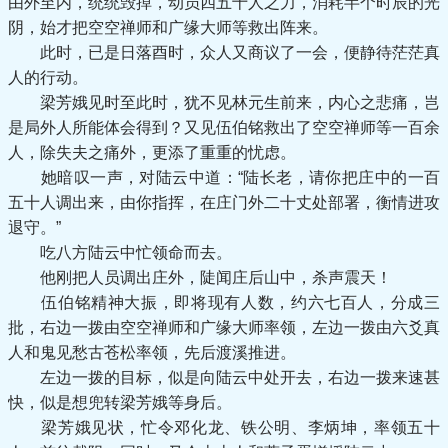
由外至内，统统毁掉，动员四五十人之力，消耗半个时辰的光
阴，始才把空空禅师和广缘大师等救出阵来。
此时，已是日落酉时，众人又商议了一会，便静待茫茫真
人的行动。
梁芳娥见时至此时，犹不见林元生前来，内心之悲痛，岂
是局外人所能体会得到？又见伍伯铭救出了空空禅师等一百余
人，除失夫之痛外，更添了重重的忧虑。
她暗叹一声，对陆云中道：“陆长老，请你把庄中的一百
五十人调出来，由你指挥，在庄门外二十丈处部署，衡情进攻
退守。”
吃八方陆云中忙领命而去。
他刚把人员调出庄外，陡闻庄后山中，杀声震天！
伍伯铭精神大振，即将现有人数，约六七百人，分成三
批，右边一拨由空空禅师和广缘大师率领，左边一拨由六爻真
人和鬼见愁古苍松率领，先后渡溪推进。
左边一拨的目标，似是向陆云中处开去，右边一拨来速甚
快，似是想兜转梁芳娥等身后。
梁芳娥见状，忙令邓化龙、铁公明、李炳坤，率领五十