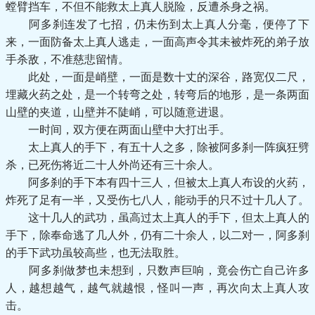
螳臂挡车，不但不能救太上真人脱险，反遭杀身之祸。
阿多刹连发了七招，仍未伤到太上真人分毫，便停了下
来，一面防备太上真人逃走，一面高声令其未被炸死的弟子放
手杀敌，不准慈悲留情。
此处，一面是峭壁，一面是数十丈的深谷，路宽仅二尺，
埋藏火药之处，是一个转弯之处，转弯后的地形，是一条两面
山壁的夹道，山壁并不陡峭，可以随意进退。
一时间，双方便在两面山壁中大打出手。
太上真人的手下，有五十人之多，除被阿多刹一阵疯狂劈
杀，已死伤将近二十人外尚还有三十余人。
阿多刹的手下本有四十三人，但被太上真人布设的火药，
炸死了足有一半，又受伤七八人，能动手的只不过十几人了。
这十几人的武功，虽高过太上真人的手下，但太上真人的
手下，除奉命逃了几人外，仍有二十余人，以二对一，阿多刹
的手下武功虽较高些，也无法取胜。
阿多刹做梦也未想到，只数声巨响，竟会伤亡自己许多
人，越想越气，越气就越恨，怪叫一声，再次向太上真人攻
击。