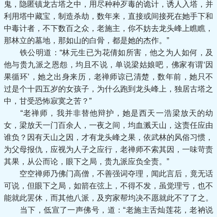
鬼，隐匿镇龙古塔之中，用尽种种歹毒的诡计，诱人入塔，并
利用塔中藏宝，制造杀劫，数年来，直接或间接死在她手下和
中毒计者，不下数百之众，老施主，你不妨去龙头峰上瞧瞧，
那林立的墓地，那如山的白骨，都是她的杰作。”
铁公明道：“林元生已为花倩如所害，他之为人如何，及
他与贵九派之恩怨，均且不说，单说梁姑娘吧，佛家有谓‘因
果循环’，她之出身来历，老禅师谅已清楚，数年前，她只不
过是个十四五岁的女孩子，为什么跑到龙头峰上，独居古塔之
中，甘受恐怖寂寞之苦？”
“老禅师，我并非替他辩护，她是西天一浩梁放天的幼
女，梁放天一门百余人，一夜之间，均血溅天山，这责任应由
谁负？因有天山之因，才有龙头峰之果，依武林的风俗习惯，
为父母报仇，应视为人子之应行，老禅师不索其因，一味苛责
其果，从公而论，眼下之局，贵九派应负全责。”
空空禅师乃佛门高僧，不善强词夺理，闻此言后，竟无话
可说，但眼下之局，如箭在弦上，不得不发，虽觉理亏，也不
能就此罢休，而其他八派，及穷家帮均决不愿就此不了了之。
当下，低宣了一声佛号，道：“老施主舌灿莲花，老衲说