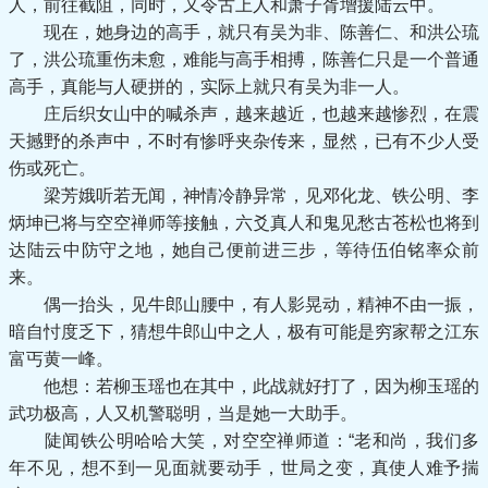
人，前往截阻，同时，又令古上人和萧子胥增援陆云中。
现在，她身边的高手，就只有吴为非、陈善仁、和洪公琉
了，洪公琉重伤未愈，难能与高手相搏，陈善仁只是一个普通
高手，真能与人硬拼的，实际上就只有吴为非一人。
庄后织女山中的喊杀声，越来越近，也越来越惨烈，在震
天撼野的杀声中，不时有惨呼夹杂传来，显然，已有不少人受
伤或死亡。
梁芳娥听若无闻，神情冷静异常，见邓化龙、铁公明、李
炳坤已将与空空禅师等接触，六爻真人和鬼见愁古苍松也将到
达陆云中防守之地，她自己便前进三步，等待伍伯铭率众前
来。
偶一抬头，见牛郎山腰中，有人影晃动，精神不由一振，
暗自忖度乏下，猜想牛郎山中之人，极有可能是穷家帮之江东
富丐黄一峰。
他想：若柳玉瑶也在其中，此战就好打了，因为柳玉瑶的
武功极高，人又机警聪明，当是她一大助手。
陡闻铁公明哈哈大笑，对空空禅师道：“老和尚，我们多
年不见，想不到一见面就要动手，世局之变，真使人难予揣