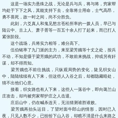
这是一场实力悬殊之战，无论是兵与兵，将与将，穷家帮
均处于下下之风，其能支持下去，全靠将士用命，士气高昂，
勇不畏死，故一时之间，尚不分胜负。
此刻，六爻真人和鬼见愁古苍松所率的一拨人员，早已与
陆云中、古上人、萧子胥等一百五十余人打了起来，而已打人
紧张阶段。
这个战场，兵将实力相等，难分高下。
伍伯铭率了九门派的主力，来至梁芳娥等十丈之处，按兵
不动，不知是慑于梁芳娥的武功，不敢前来挑战，抑或另有奸
谋，却不得而知。
梁芳娥也不前往挑战，只纵观局势的变化，陡见织女山
中，陆陆续续有人下来，但这些人入谷之后，却都隐藏暗处，
猜不出他们心意。
接着，织女路也有人下来，这些人一落谷中，即向蔼兰山
庄攻击，却均被穷家帮护庄之人击退。
庄后山中，仍在喊杀连天，无法猜测谁胜谁败。
梁芳娥再抬头运目，了望对面牛郎山的情形，因时已入
夜，只见人数不少，已纷纷下山入谷，却瞧不清是什么来路之