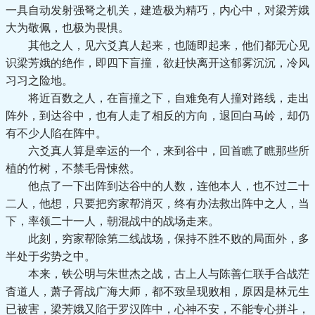
一具自动发射强弩之机关，建造极为精巧，内心中，对梁芳娥
大为敬佩，也极为畏惧。
其他之人，见六爻真人起来，也随即起来，他们都无心见
识梁芳娥的绝作，即四下盲撞，欲赶快离开这郁雾沉沉，冷风
习习之险地。
将近百数之人，在盲撞之下，自难免有人撞对路线，走出
阵外，到达谷中，也有人走了相反的方向，退回白马岭，却仍
有不少人陷在阵中。
六爻真人算是幸运的一个，来到谷中，回首瞧了瞧那些所
植的竹树，不禁毛骨悚然。
他点了一下出阵到达谷中的人数，连他本人，也不过二十
二人，他想，只要把穷家帮消灭，终有办法救出阵中之人，当
下，率领二十一人，朝混战中的战场走来。
此刻，穷家帮除第二线战场，保持不胜不败的局面外，多
半处于劣势之中。
本来，铁公明与朱世杰之战，古上人与陈善仁联手合战茫
杳道人，萧子胥战广海大师，都不致呈现败相，原因是林元生
已被害，梁芳娥又陷于罗汉阵中，心神不安，不能专心拼斗，