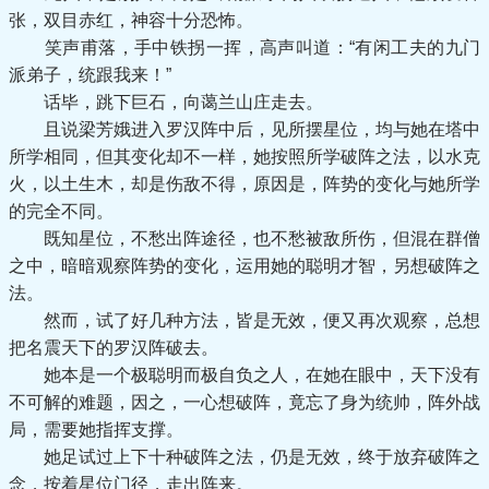
张，双目赤红，神容十分恐怖。
笑声甫落，手中铁拐一挥，高声叫道：“有闲工夫的九门
派弟子，统跟我来！”
话毕，跳下巨石，向蔼兰山庄走去。
且说梁芳娥进入罗汉阵中后，见所摆星位，均与她在塔中
所学相同，但其变化却不一样，她按照所学破阵之法，以水克
火，以土生木，却是伤敌不得，原因是，阵势的变化与她所学
的完全不同。
既知星位，不愁出阵途径，也不愁被敌所伤，但混在群僧
之中，暗暗观察阵势的变化，运用她的聪明才智，另想破阵之
法。
然而，试了好几种方法，皆是无效，便又再次观察，总想
把名震天下的罗汉阵破去。
她本是一个极聪明而极自负之人，在她在眼中，天下没有
不可解的难题，因之，一心想破阵，竟忘了身为统帅，阵外战
局，需要她指挥支撑。
她足试过上下十种破阵之法，仍是无效，终于放弃破阵之
念，按着星位门径，走出阵来。