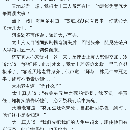
天地老君一想，觉得太上真人所言有理，他焉能为意气之
争而误大事？
当下，改口对阿多刹道：“贫道此刻尚有要事，你就命长
多活几天吧。”
阿多刹不再多说，随即大步而去。
太上真人目送阿多刹拐弯消失后，回过头来，陡见茫茫真
人率领四五十人，匆匆而来。
茫茫真人不来犹可，这一来，反使太上真人怒恨交加，冷
冷地道：“好奸贼，此刻才来，我太上若等你来救，早已命登
极乐了。”靠近天地老君身旁，低声道：“师叔，林元生未死之
事，暂时不能告诉他们。”
天地老君道：“为什么？”
太上真人道：“有关林元生之死的情报，我应负一半责
任，如将实情告诉他们，必怀疑我们暗中捣鬼。”
天地老君道：“林元生既然未死，自必赶回参战，到时，
他们还不是要知道。”
太上真人道：“我们先把我们的人集中起来，即使他们有
所怀疑，欲暗害我们，也无能力。”