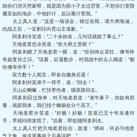
助你们消灭穷家帮，就是因为那小子太过厉害，不想你们竟昏
庸至如此地步，中他奸计，反以毒计害我。”
太上真人道：“这是一场误会，错过在我，请大师海涵，
此战之后，一定躬往向贵山主道歉。”
阿多刹冷笑道：“二十余姓命，几句话就能了事么？”
天地老君也冷笑道：“依大师之意呢？”
阿多刹瞧了天地老君一眼，道：“你别倚众卖狂，佛爷终
有超度你之日。”说着，后退数步，对混战中的众人喝道：“都
给佛爷停手！”
双方数十人闻言，即各自撤身后退！
阿多刹对其弟子一挥手，道：“回去！”
天山众喇嘛，忙扶带伤者，循原路回去。
阿多刹回过身来，对天地老君道：“老牛鼻子，你如有胆
量，就跟我来，我们找个幽僻处分个高下。”
天地老君冷笑道：“好极！好极！贫道已五十年未逢对
手，早就闷得发慌了。”说着，即欲随阿多刹去。
太上真人忙把天地老君拉住，急道：“师叔，何必与他意
气之争，俟这里事毕之后再说吧。”