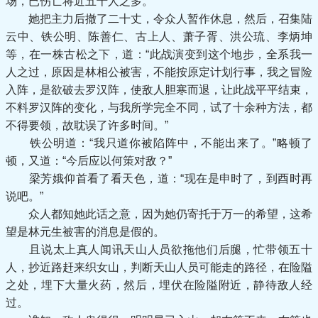
场，已伤亡将近五十人之多。
她把主力后撤了二十丈，令众人暂作休息，然后，召集陆
云中、铁公明、陈善仁、古上人、萧子胥、洪公琉、李炳坤
等，在一株古松之下，道：“此战演变到这个地步，全系我一
人之过，原因是林相公被害，不能按原定计划行事，我之冒险
入阵，是欲破去罗汉阵，使敌人胆寒而退，让此战平平结束，
不料罗汉阵的变化，与我所学完全不同，试了十余种方法，都
不得要领，故耽误了许多时间。”
铁公明道：“我只道你被陷阵中，不能出来了。”略顿了
顿，又道：“今后应以何策对敌？”
梁芳娥仰首看了看天色，道：“现在是申时了，到酉时再
说吧。”
众人都知她此话之意，因为她仍寄托于万一的希望，这希
望是林元生被害的消息是假的。
且说太上真人闻讯天山人员欲拖他们后腿，忙带领五十
人，抄近路赶来织女山，判断天山人员可能走的路径，在险隘
之处，埋下大量火药，然后，埋伏在险隘附近，静待敌人经
过。