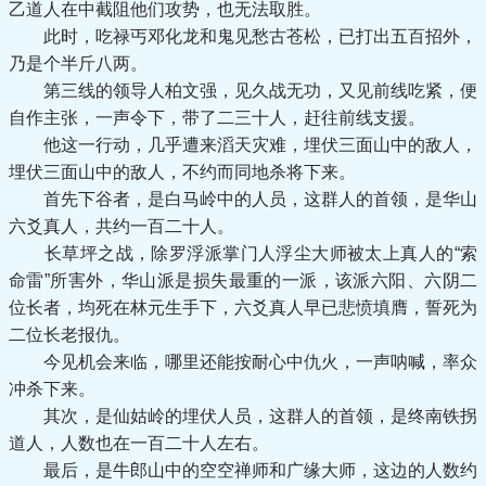
乙道人在中截阻他们攻势，也无法取胜。
此时，吃禄丐邓化龙和鬼见愁古苍松，已打出五百招外，
乃是个半斤八两。
第三线的领导人柏文强，见久战无功，又见前线吃紧，便
自作主张，一声令下，带了二三十人，赶往前线支援。
他这一行动，几乎遭来滔天灾难，埋伏三面山中的敌人，
埋伏三面山中的敌人，不约而同地杀将下来。
首先下谷者，是白马岭中的人员，这群人的首领，是华山
六爻真人，共约一百二十人。
长草坪之战，除罗浮派掌门人浮尘大师被太上真人的“索
命雷”所害外，华山派是损失最重的一派，该派六阳、六阴二
位长者，均死在林元生手下，六爻真人早已悲愤填膺，誓死为
二位长老报仇。
今见机会来临，哪里还能按耐心中仇火，一声呐喊，率众
冲杀下来。
其次，是仙姑岭的埋伏人员，这群人的首领，是终南铁拐
道人，人数也在一百二十人左右。
最后，是牛郎山中的空空禅师和广缘大师，这边的人数约