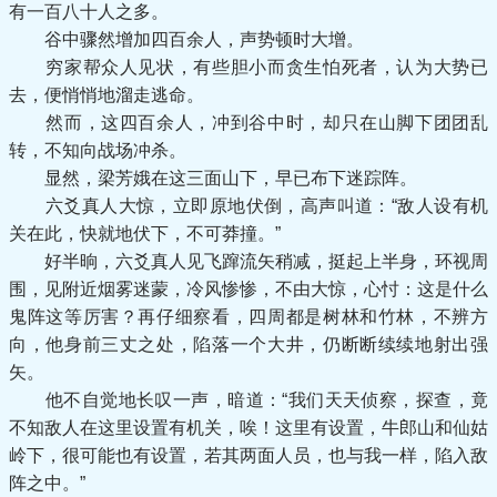
有一百八十人之多。
谷中骤然增加四百余人，声势顿时大增。
穷家帮众人见状，有些胆小而贪生怕死者，认为大势已
去，便悄悄地溜走逃命。
然而，这四百余人，冲到谷中时，却只在山脚下团团乱
转，不知向战场冲杀。
显然，梁芳娥在这三面山下，早已布下迷踪阵。
六爻真人大惊，立即原地伏倒，高声叫道：“敌人设有机
关在此，快就地伏下，不可莽撞。”
好半晌，六爻真人见飞蹿流矢稍减，挺起上半身，环视周
围，见附近烟雾迷蒙，冷风惨惨，不由大惊，心忖：这是什么
鬼阵这等厉害？再仔细察看，四周都是树林和竹林，不辨方
向，他身前三丈之处，陷落一个大井，仍断断续续地射出强
矢。
他不自觉地长叹一声，暗道：“我们天天侦察，探查，竟
不知敌人在这里设置有机关，唉！这里有设置，牛郎山和仙姑
岭下，很可能也有设置，若其两面人员，也与我一样，陷入敌
阵之中。”