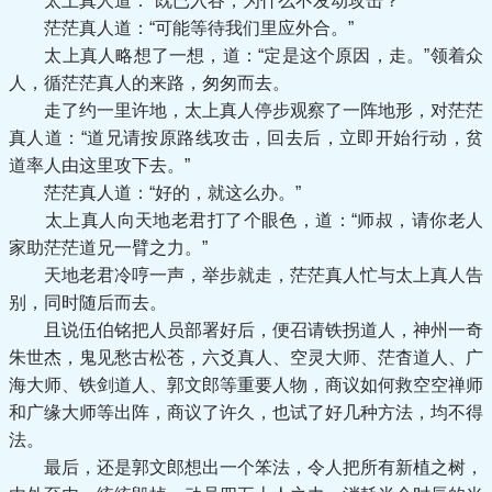
太上真人道：“既已入谷，为什么不发动攻击？”
茫茫真人道：“可能等待我们里应外合。”
太上真人略想了一想，道：“定是这个原因，走。”领着众
人，循茫茫真人的来路，匆匆而去。
走了约一里许地，太上真人停步观察了一阵地形，对茫茫
真人道：“道兄请按原路线攻击，回去后，立即开始行动，贫
道率人由这里攻下去。”
茫茫真人道：“好的，就这么办。”
太上真人向天地老君打了个眼色，道：“师叔，请你老人
家助茫茫道兄一臂之力。”
天地老君冷哼一声，举步就走，茫茫真人忙与太上真人告
别，同时随后而去。
且说伍伯铭把人员部署好后，便召请铁拐道人，神州一奇
朱世杰，鬼见愁古松苍，六爻真人、空灵大师、茫杳道人、广
海大师、铁剑道人、郭文郎等重要人物，商议如何救空空禅师
和广缘大师等出阵，商议了许久，也试了好几种方法，均不得
法。
最后，还是郭文郎想出一个笨法，令人把所有新植之树，