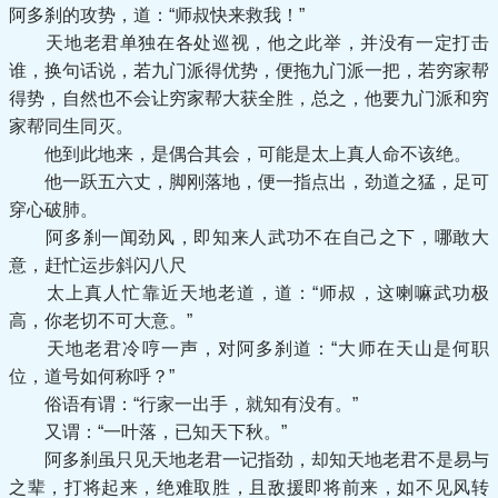
阿多刹的攻势，道：“师叔快来救我！”
天地老君单独在各处巡视，他之此举，并没有一定打击
谁，换句话说，若九门派得优势，便拖九门派一把，若穷家帮
得势，自然也不会让穷家帮大获全胜，总之，他要九门派和穷
家帮同生同灭。
他到此地来，是偶合其会，可能是太上真人命不该绝。
他一跃五六丈，脚刚落地，便一指点出，劲道之猛，足可
穿心破肺。
阿多刹一闻劲风，即知来人武功不在自己之下，哪敢大
意，赶忙运步斜闪八尺
太上真人忙靠近天地老道，道：“师叔，这喇嘛武功极
高，你老切不可大意。”
天地老君冷哼一声，对阿多刹道：“大师在天山是何职
位，道号如何称呼？”
俗语有谓：“行家一出手，就知有没有。”
又谓：“一叶落，已知天下秋。”
阿多刹虽只见天地老君一记指劲，却知天地老君不是易与
之辈，打将起来，绝难取胜，且敌援即将前来，如不见风转