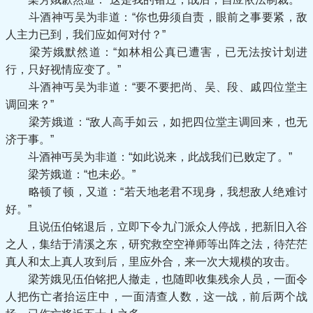
斗酒神丐吴为非道：“你也毋须自责，眼前之事要紧，敌
人主力已到，我们应如何对付？”
梁芳娥默然道：“如林相公真已遭害，已无法按计划进
行，只好视情应变了。”
斗酒神丐吴为非道：“要不要把尚、吴、段、戚四位堂主
调回来？”
梁芳娥道：“敌人高手如云，如把四位堂主调回来，也无
济于事。”
斗酒神丐吴为非道：“如此说来，此战我们已败定了。”
梁芳娥道：“也未必。”
略顿了顿，又道：“若天地老君不现身，我想敌人绝难讨
好。”
且说伍伯铭退后，立即下令九门派众人停战，把新旧入谷
之人，集结于清溪之东，研究救空空禅师等出阵之法，待茫茫
真人和太上真人攻到后，里应外合，来一次大规模的攻击。
梁芳娥见伍伯铭把人撤走，也随即收集残余人员，一面令
人把伤亡者抬运庄中，一面清查人数，这一战，前后两个战