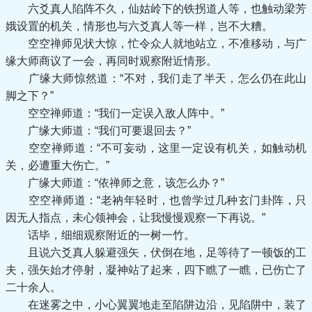
六爻真人陷阵不久，仙姑岭下的铁拐道人等，也触动梁芳
娥设置的机关，情形也与六爻真人等一样，岂不大糟。
空空禅师见状大惊，忙令众人就地站立，不准移动，与广
缘大师商议了一会，再同时观察附近情形。
广缘大师惊然道：“不对，我们走了半天，怎么仍在此山
脚之下？”
空空禅师道：“我们一定误入敌人阵中。”
广缘大师道：“我们可要退回去？”
空空禅师道：“不可妄动，这里一定设有机关，如触动机
关，必遭重大伤亡。”
广缘大师道：“依禅师之意，该怎么办？”
空空禅师道：“老衲年轻时，也曾学过几种玄门卦阵，只
因无人指点，未心领神会，让我慢慢观察一下再说。”
话毕，细细观察附近的一树一竹。
且说六爻真人躲避强矢，伏倒在地，足等待了一顿饭的工
夫，强矢始才停射，凝神站了起来，四下瞧了一瞧，已伤亡了
二十余人。
在迷雾之中，小心翼翼地走至陷阱边沿，见陷阱中，装了