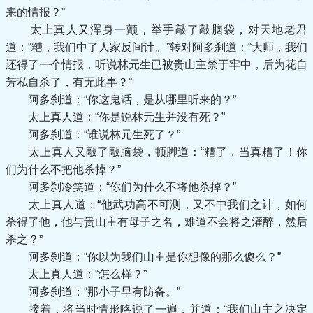
来的情报？”
太上真人又浑身一颤，举手敲了敲脑袋，对天地老君
道：“糟，我们中了人家反间计。”转对阿多刹道：“大师，我们
还得了一个情报，听说林元生已被贵山主禁于牢中，后为花自
芳私自杀了，有无此事？”
阿多刹道：“你这鬼话，是从哪里听来的？”
太上真人道：“你是说林元生并没有死？”
阿多刹道：“谁说林元生死了？”
太上真人又敲了敲脑袋，顿脚道：“糟了，当真糟了！你
们为什么不把他杀掉？”
阿多刹冷笑道：“你们为什么不将他杀掉？”
太上真人道：“他武功高不可测，又不中我们之计，如何
杀得了他，他与贵山主有母子之名，难道不会将之灌醉，然后
杀之？”
阿多刹道：“你以为我们山主是你想像的那么傻么？”
太上真人道：“怎么样？”
阿多刹道：“那小子早有防备。”
接着，将当时情形略说了一遍，并道：“我们山主之决定