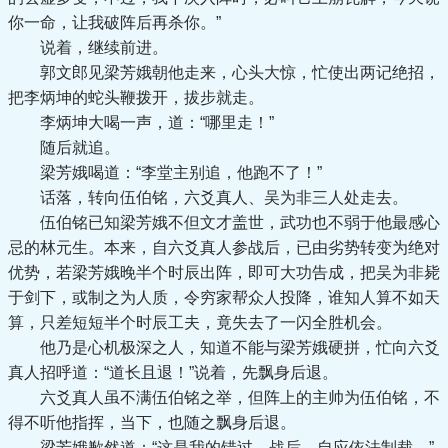
你一命，让我破阵后再杀你。”
说着，继续前进。
郭文郎见梁芳娥朝他走来，心头大惊，忙使出两记绝招，
把李炳坤的蛇头鞭拨开，拔步就走。
李炳坤大喝一声，道：“哪里走！”
随后就追。
梁芳娥喝道：“李堂主别追，他跑不了！”
话落，转向伍伯铭，六爻真人、吴为非三人处走去。
伍伯铭已知梁芳娥不但文才盖世，武功也不弱于他最感心
忌的林元生。本来，自六爻真人参战后，已由劣势转变为绝对
优势，若梁芳娥晚半个时辰出阵，即可大功告成，把吴为非毙
于剑下，或制之为人质，令穷家帮众人投降，谁知人算不如天
算，只差短短半个时辰工夫，竟失去了一闪全胜机会。
他乃是心机极深之人，知道不能与梁芳娥硬拼，忙向六爻
真人招呼道：“道长且退！”说着，先飘身后退。
六爻真人虽不满伍伯铭之举，但阵上的主帅为伍伯铭，不
得不听他指挥，当下，也随之飘身后退。
梁芳娥歉然道：“这是我的错过，战后，自应依法制裁。”