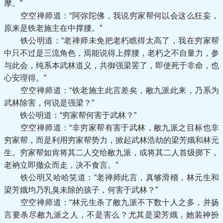
摩。”
空空禅师道：“阿弥陀佛，我说穷家帮何以会这么狂妄，
原来是铁老施主在中撑腰。”
铁公明道：“老禅师未免把老朽瞧得太高了，我在穷家帮
中只不过是三流角色，焉能说得上撑腰，老朽之不自量力，参
与此会，纯系本武林道义，共御强梁罢了，即使死于非命，也
心安理得。”
空空禅师道：“铁老施主此言差矣，敝九派此来，乃系为
武林除害，何说是强梁？”
铁公明道：“穷家帮何害于武林？”
空空禅师道：“非穷家帮有害于武林，敝九派之目标也非
穷家帮，而是利用穷家帮势力，掀起武林浩劫的梁芳娥和林元
生。穷家帮如肯将其二人交给敝九派，或将其二人首级掷下，
老衲立即撤众而走，决不食言。”
铁公明又哈哈笑道：“老禅师此言，真够滑稽，林元生和
梁芳娥均乃乳臭未除的孩子，何害于武林？”
空空禅师道：“林元生杀了敝九派不下数十人之多，并扬
言要杀尽敝九派之人，不是害么？尤其是梁芳娥，她装神扮