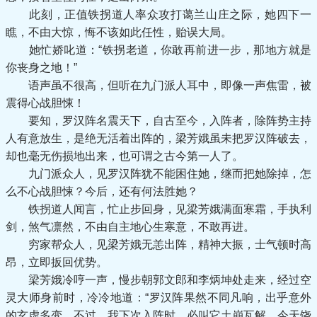
此刻，正值铁拐道人率众攻打蔼兰山庄之际，她四下一
瞧，不由大惊，悔不该如此任性，贻误大局。
她忙娇叱道：“铁拐老道，你敢再前进一步，那地方就是
你丧身之地！”
语声虽不很高，但听在九门派人耳中，即像一声焦雷，被
震得心战胆悚！
要知，罗汉阵名震天下，自古至今，入阵者，除阵势主持
人有意放生，是绝无活着出阵的，梁芳娥虽未把罗汉阵破去，
却也毫无伤损地出来，也可谓之古今第一人了。
九门派众人，见罗汉阵犹不能困住她，继而把她除掉，怎
么不心战胆悚？今后，还有何法胜她？
铁拐道人闻言，忙止步回身，见梁芳娥满面寒霜，手执利
剑，煞气凛然，不由自主地心生寒意，不敢再进。
穷家帮众人，见梁芳娥无恙出阵，精神大振，士气顿时高
昂，立即扳回优势。
梁芳娥冷哼一声，慢步朝郭文郎和李炳坤处走来，经过空
灵大师身前时，冷冷地道：“罗汉阵果然不同凡响，出乎意外
的玄虚多变，不过，我下次入阵时，必叫它土崩瓦解，今天饶