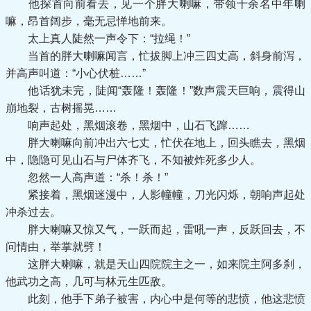
他探首向前看去，见一个胖大喇嘛，带领十余名中年喇
嘛，昂首阔步，毫无忌惮地前来。
太上真人陡然一声令下：“拉绳！”
当首的胖大喇嘛闻言，忙拔脚上冲三四丈高，斜身前泻，
并高声叫道：“小心伏桩……”
他话犹未完，陡闻“轰隆！轰隆！”数声震天巨响，震得山
崩地裂，古树摇晃……
响声起处，黑烟滚卷，黑烟中，山石飞蹿……
胖大喇嘛向前冲出六七丈，忙伏在地上，回头瞧去，黑烟
中，隐隐可见山石与尸体齐飞，不知被炸死多少人。
忽然一人高声道：“杀！杀！”
紧接着，黑烟迷漫中，人影幢幢，刀光闪烁，朝响声起处
冲杀过去。
胖大喇嘛又惊又气，一跃而起，雷吼一声，反跃回去，不
问情由，举掌就劈！
这胖大喇嘛，就是天山四院院主之一，如来院主阿多刹，
他武功之高，几可与林元生匹敌。
此刻，他手下弟子被害，内心中是何等的悲愤，他这悲愤