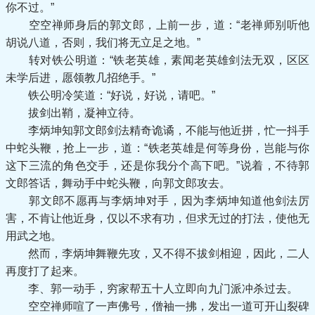
你不过。”
空空禅师身后的郭文郎，上前一步，道：“老禅师别听他
胡说八道，否则，我们将无立足之地。”
转对铁公明道：“铁老英雄，素闻老英雄剑法无双，区区
未学后进，愿领教几招绝手。”
铁公明冷笑道：“好说，好说，请吧。”
拔剑出鞘，凝神立待。
李炳坤知郭文郎剑法精奇诡谲，不能与他近拼，忙一抖手
中蛇头鞭，抢上一步，道：“铁老英雄是何等身份，岂能与你
这下三流的角色交手，还是你我分个高下吧。”说着，不待郭
文郎答话，舞动手中蛇头鞭，向郭文郎攻去。
郭文郎不愿再与李炳坤对手，因为李炳坤知道他剑法厉
害，不肯让他近身，仅以不求有功，但求无过的打法，使他无
用武之地。
然而，李炳坤舞鞭先攻，又不得不拔剑相迎，因此，二人
再度打了起来。
李、郭一动手，穷家帮五十人立即向九门派冲杀过去。
空空禅师喧了一声佛号，僧袖一拂，发出一道可开山裂碑