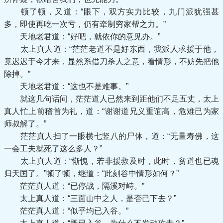
顿了顿，又道：“眼下，双方实力比较，九门派犹强甚
多，即使再吃一次亏，仍有牵制穷家帮之力。”
天地老君道：“好吧，就依你的意见办。”
太上真人道：“茫茫老道不是好东西，我派人求援于他，
竟迟迟于今才来，显然系借刀杀人之意，看情形，不妨先把他
除掉。”
天地老君道：“这也不是难事。”
就这几句话问，茫茫道人已然来到距他们不足五丈，太上
真人忙上前稽首为礼，道：“谢谢道兄义重谊高，危难已为家
师叔解了。”
茫茫真人扫了一眼横七竖八的尸体，道：“无量寿佛，这
一会工夫就死了这么多人？”
太上真人道：“惭愧，若非援救及时，此时，贫道也已魂
归天国了。”顿了顿，继道：“此刻谷中情形如何？”
茫茫真人道：“已停战，隔溪对峙。”
太上真人道：“三面山中之人，是否已下去？”
茫茫真人道：“似乎均已入谷。”