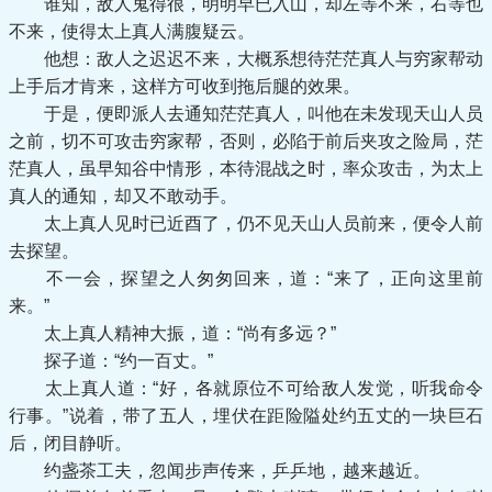
谁知，敌人鬼得很，明明早已入山，却左等不来，右等也
不来，使得太上真人满腹疑云。
他想：敌人之迟迟不来，大概系想待茫茫真人与穷家帮动
上手后才肯来，这样方可收到拖后腿的效果。
于是，便即派人去通知茫茫真人，叫他在未发现天山人员
之前，切不可攻击穷家帮，否则，必陷于前后夹攻之险局，茫
茫真人，虽早知谷中情形，本待混战之时，率众攻击，为太上
真人的通知，却又不敢动手。
太上真人见时已近酉了，仍不见天山人员前来，便令人前
去探望。
不一会，探望之人匆匆回来，道：“来了，正向这里前
来。”
太上真人精神大振，道：“尚有多远？”
探子道：“约一百丈。”
太上真人道：“好，各就原位不可给敌人发觉，听我命令
行事。”说着，带了五人，埋伏在距险隘处约五丈的一块巨石
后，闭目静听。
约盏茶工夫，忽闻步声传来，乒乒地，越来越近。