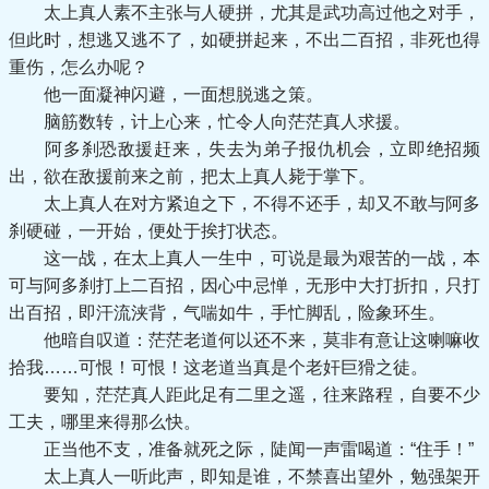
太上真人素不主张与人硬拼，尤其是武功高过他之对手，
但此时，想逃又逃不了，如硬拼起来，不出二百招，非死也得
重伤，怎么办呢？
他一面凝神闪避，一面想脱逃之策。
脑筋数转，计上心来，忙令人向茫茫真人求援。
阿多刹恐敌援赶来，失去为弟子报仇机会，立即绝招频
出，欲在敌援前来之前，把太上真人毙于掌下。
太上真人在对方紧迫之下，不得不还手，却又不敢与阿多
刹硬碰，一开始，便处于挨打状态。
这一战，在太上真人一生中，可说是最为艰苦的一战，本
可与阿多刹打上二百招，因心中忌惮，无形中大打折扣，只打
出百招，即汗流浃背，气喘如牛，手忙脚乱，险象环生。
他暗自叹道：茫茫老道何以还不来，莫非有意让这喇嘛收
拾我……可恨！可恨！这老道当真是个老奸巨猾之徒。
要知，茫茫真人距此足有二里之遥，往来路程，自要不少
工夫，哪里来得那么快。
正当他不支，准备就死之际，陡闻一声雷喝道：“住手！”
太上真人一听此声，即知是谁，不禁喜出望外，勉强架开