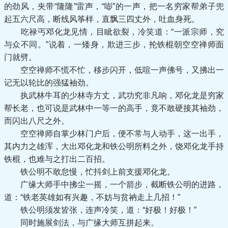
的劲风，夹带“隆隆”雷声，“嘭”的一声，把一名穷家帮弟子兜
起五六尺高，断线风筝样，直飘三四丈外，吐血身死。
吃禄丐邓化龙见情，目眦欲裂，冷笑道：“一派宗师，究
与众不同。”说着，一矮身，欺进三步，抡铁棍朝空空禅师面
门就劈。
空空禅师不慌不忙，移步闪开，低喧一声佛号，又拂出一
记无以轮比的强猛袖劲。
执武林牛耳的少林寺方丈，武功究非凡响，邓化龙是穷家
帮长老，也可说是武林中一等一的高手，竟不敢硬接其袖劲，
而闪出八尺之外。
空空禅师自掌少林门户后，便不常与人动手，这一出手，
其内力之雄浑，大出邓化龙和铁公明所料之外，饶邓化龙手持
铁棍，也难与之打出二百招。
铁公明不敢怠慢，忙抖剑上前支援邓化龙。
广缘大师手中拂尘一摇，一个箭步，截断铁公明的进路，
道：“铁老英雄如有兴趣，不妨与贫衲走上几招！”
铁公明须发皆张，连声冷笑，道：“好极！好极！”
同时施展剑法，与广缘大师互拼起来。