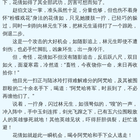
下，花倩如得了其全部武功，厉害可想而知了。
赵伯文这一掌，准头虽然十足，分量也够，但也伤不着身
怀“粉蝶戏花”身法的花倩如，只见她腰肢一拧，已轻巧的躲
过，同时一剑削向林元生下体，把林元生逼得打了一个踉跄，
倒退二步。
这是一个攻击的大好机会，如随影追上，林元生即使不遭
剑伤，也必手忙脚乱，凶象环生，出一身冷汗。
但，奇怪，花倩如不但没有随影追击，反后跃八尺，双目
如火，面凝寒霜，冷然道：“畜牲，今夜饶你一命，来日再收
拾你！”
他目光一扫正与陆冰玲打得难解难分的阿梵哈，及其被围
群殴的二十余名手下，喝道：“阿梵哈将军，时辰到了，不必
再缠他们了。”
说着，一拧身，闪过林元生，如强弩似的，“嗖”的一声，
冲入阵中，手中玉剑连挥，剑光飞蹿之下，已有五六位围殴敌
人的英雄惨死就地！其他英雄见状，吓得肝胆俱裂，赶忙逃
避！
花倩如就趁此一瞬机会，喝令阿梵哈和手下众人逃走！