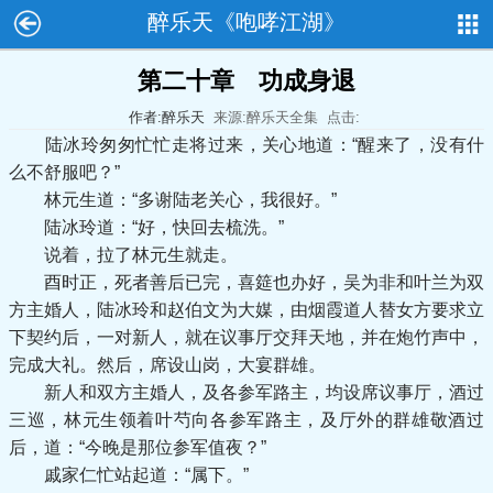
醉乐天《咆哮江湖》
第二十章 功成身退
作者:醉乐天
来源:醉乐天全集
点击:
陆冰玲匆匆忙忙走将过来，关心地道：“醒来了，没有什
么不舒服吧？”
林元生道：“多谢陆老关心，我很好。”
陆冰玲道：“好，快回去梳洗。”
说着，拉了林元生就走。
酉时正，死者善后已完，喜筵也办好，吴为非和叶兰为双
方主婚人，陆冰玲和赵伯文为大媒，由烟霞道人替女方要求立
下契约后，一对新人，就在议事厅交拜天地，并在炮竹声中，
完成大礼。然后，席设山岗，大宴群雄。
新人和双方主婚人，及各参军路主，均设席议事厅，酒过
三巡，林元生领着叶芍向各参军路主，及厅外的群雄敬酒过
后，道：“今晚是那位参军值夜？”
戚家仁忙站起道：“属下。”