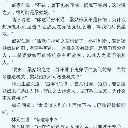
戚家仁道：“不错，属下也有同感，据属下愚判，这封洞
之人，很可能是梁姑娘。”
陆冰玲道：“你这话好不通，梁姑娘又不是奸细，为什么
封洞拒我们追击？让敌人在无险无忧之地，等我们兵员星
散。”
戚家仁道：“陆老把小可之意想错了，小可判断，若是梁
姑娘封的洞，有两种可能，一是机关没有破坏，恐我们冒险轻
入，二是梁姑娘可能将机关有所改变，以其人之道还治其
人。”
“要知，梁姑娘之才，并不亚于鬼斧手白扬飞前辈，白前
辈能造机关，梁姑娘怎不可改变机关？”
林元生点头道：“戚参军所判，甚具根据，须知，若是梁
姑娘未把茅山占领，守山之太虚道人，见其教主回来，为什么
不来迎接？”
铁公明道：“太虚道人刚自上面掉下来，已跌得骨折筋
断。”
林元生道：“有这等事？”
铁公明道：“正在你们逼敌人入洞之际，可能过于专心，