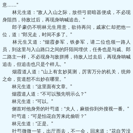
意……”
林元生道：“敌人入山之际，放些弓箭暗器便成，不必现
身阻挡，待敌过后，再现身呐喊追击。”
郎子豪仍不明林元生用意，欲待再问，戚家仁却把他一
位，道：“郎兄走，时间不多了。”
林元生又道：“烟霞参军，铁参军，请二位也领一路人
员，到这里与入山路口之间的阡陌间埋伏，任务也是与戚、郎
二路主一样，不必现身与敌拼搏，待敌人过去后，再现身呐喊
追击，但追击也只是个样儿。”
烟霞道人道：“山上有玄妙莫测，厉害万分的机关，统帅
之命，贫道想不出妙在哪里。”
林元生道：“这里面有文章。”
烟霞道人道：“不可以预先明示么？”
林元生道：“可以。”
侧首对他身旁的叶芍道：“夫人，麻烦你到外搜视一番。”
叶芍道：“可是怕花自芳来此偷听？”
林元生道：“正是。”
叶芍微微一笑，出厅而去，不一会，回来道：“花自芳没