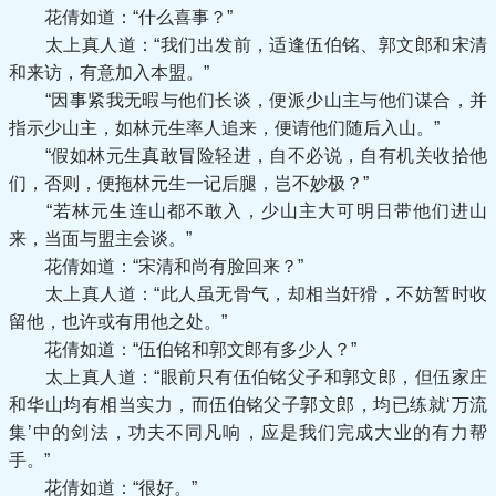
花倩如道：“什么喜事？”
太上真人道：“我们出发前，适逢伍伯铭、郭文郎和宋清
和来访，有意加入本盟。”
“因事紧我无暇与他们长谈，便派少山主与他们谋合，并
指示少山主，如林元生率人追来，便请他们随后入山。”
“假如林元生真敢冒险轻进，自不必说，自有机关收拾他
们，否则，便拖林元生一记后腿，岂不妙极？”
“若林元生连山都不敢入，少山主大可明日带他们进山
来，当面与盟主会谈。”
花倩如道：“宋清和尚有脸回来？”
太上真人道：“此人虽无骨气，却相当奸猾，不妨暂时收
留他，也许或有用他之处。”
花倩如道：“伍伯铭和郭文郎有多少人？”
太上真人道：“眼前只有伍伯铭父子和郭文郎，但伍家庄
和华山均有相当实力，而伍伯铭父子郭文郎，均已练就‘万流
集’中的剑法，功夫不同凡响，应是我们完成大业的有力帮
手。”
花倩如道：“很好。”