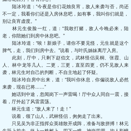
陆冰玲道：“今夜是你们花烛良宵，敌人来袭与否，尚还
不一定，我看你们还是入房休息吧，如有事，我叫你们就是，
别让良宵虚度。”
林元生俊脸一红，道：“我敢打赌，敌人今晚必来，陆
老，你陪她们到房中休息吧。”
陆冰玲道：“唉！新娘子，请你不要见怪，元生就是这个
脾气，走，我们到房中去。”说着，与叶氏姊妹离厅入房。
此刻，厅中，只剩下赵伯文，武林怪侣吴桐、张霞、山
人、林中龙等几人。二更，三更，直至四更，仍不见敌人来
袭，林元生对自己的判断，不自主地起了怀疑。
陆冰玲自房中出来，道：“我叫你休息，你偏说敌人必然
来袭，现在已将……”
她话到中途，忽闻岗下一声雷喝！厅中众人同自一震，接
着，厅外起了风雷震荡。
林元生道：“敌人来了！走！”
说着，领了山人，武林怪侣，匆匆走了出来。
只见吴为非正指挥众英雄散开成阵，准备与敌拼搏！林元
生跃上前去，纵上一株树上，四下一瞧，神岗四周，均人影幢