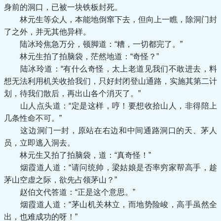
身前的洞口，已被一块铁板封死。
林元生等众人，本能地倒窜下去，但向上一瞧，除洞门封
了之外，并无其他异样。
陆冰玲焦急万分，顿脚道：“糟，一切都完了。”
林元生拍了拍脑袋，茫然地道：“奇怪？”
陆冰玲道：“有什么奇怪，太上老道见我们不敢进去，料
想无法利用机关收拾我们，只好封闭登山通路，实施其第二计
划，待我们散后，再出山各个消灭了。”
山人点头道：“定是这样，哼！要想收拾山人，非得陪上
几条性命不可。”
这边洞门一封，原站在右边和中间通路洞口的天、茅人
员，立即逃入洞去。
林元生又拍了拍脑袋，道：“真奇怪！”
烟霞道人道：“请问统帅，梁姑娘是否率穷家帮高手，趁
茅山空虚之际，欲先占领茅山？”
赵伯文代答道：“正是这个意思。”
烟霞道人道：“茅山机关林立，而地势险峻，高手虽然全
出，也难成功的呀！”