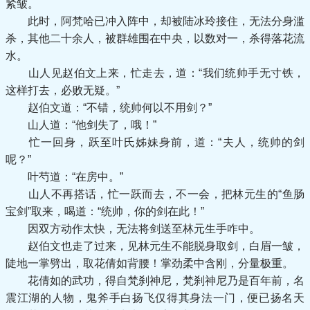
紧皱。
此时，阿梵哈已冲入阵中，却被陆冰玲接住，无法分身滥
杀，其他二十余人，被群雄围在中央，以数对一，杀得落花流
水。
山人见赵伯文上来，忙走去，道：“我们统帅手无寸铁，
这样打去，必败无疑。”
赵伯文道：“不错，统帅何以不用剑？”
山人道：“他剑失了，哦！”
忙一回身，跃至叶氏姊妹身前，道：“夫人，统帅的剑
呢？”
叶芍道：“在房中。”
山人不再搭话，忙一跃而去，不一会，把林元生的“鱼肠
宝剑”取来，喝道：“统帅，你的剑在此！”
因双方动作太快，无法将剑送至林元生手咋中。
赵伯文也走了过来，见林元生不能脱身取剑，白眉一皱，
陡地一掌劈出，取花倩如背腰！掌劲柔中含刚，分量极重。
花倩如的武功，得自梵刹神尼，梵刹神尼乃是百年前，名
震江湖的人物，鬼斧手白扬飞仅得其身法一门，便已扬名天