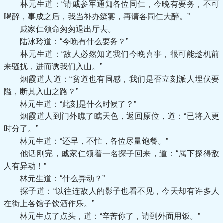
林元生道：“请戚参军通知各位同仁，今晚有要务，不可
喝醉，事成之后，我当补办筵宴，再请各同仁大醉。”
戚家仁领命匆匆退出厅去。
陆冰玲道：“今晚有什么要务？”
林元生道：“敌人必然知道我们今晚喜事，很可能趁机前
来骚扰，进而诱我们入山。”
烟霞道人道：“贫道也有同感，我们是否立刻派人埋伏要
隘，断其入山之路？”
林元生道：“此刻是什么时候了？”
烟霞道人到门外瞧了瞧天色，返回原位，道：“已将入更
时分了。”
林元生道：“还早，不忙，各位尽量饱餐。”
他话刚完，戚家仁领着一名探子回来，道：“属下探得敌
人有异动！”
林元生道：“什么异动？”
探子道：“以往连敌人的影子也看不见，今天却有许多人
在街上各馆子饮酒作乐。”
林元生点了点头，道：“辛苦你了，请到外面用饭。”