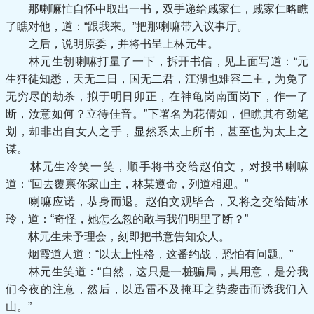
那喇嘛忙自怀中取出一书，双手递给戚家仁，戚家仁略瞧
了瞧对他，道：“跟我来。”把那喇嘛带入议事厅。
之后，说明原委，并将书呈上林元生。
林元生朝喇嘛打量了一下，拆开书信，见上面写道：“元
生狂徒知悉，天无二日，国无二君，江湖也难容二主，为免了
无穷尽的劫杀，拟于明日卯正，在神龟岗南面岗下，作一了
断，汝意如何？立待佳音。”下署名为花倩如，但瞧其有劲笔
划，却非出自女人之手，显然系太上所书，甚至也为太上之
谋。
林元生冷笑一笑，顺手将书交给赵伯文，对投书喇嘛
道：“回去覆禀你家山主，林某遵命，列道相迎。”
喇嘛应诺，恭身而退。赵伯文观毕合，又将之交给陆冰
玲，道：“奇怪，她怎么忽的敢与我们明里了断？”
林元生未予理会，刻即把书意告知众人。
烟霞道人道：“以太上性格，这番约战，恐怕有问题。”
林元生笑道：“自然，这只是一桩骗局，其用意，是分我
们今夜的注意，然后，以迅雷不及掩耳之势袭击而诱我们入
山。”