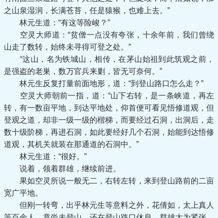
之山泉湿润，长满苍苔，任是猿猴，也难上去。”
林元生道：“有这等险峻？”
空灵大师道：“贫僧一点没有夸张，十余年前，我们曾绕
山走了数转，始终未寻得可登之处。”
“这山，名为铁城山，相传，在茅山始祖到此筑观之前，
是强盗的老巣，数万官兵来剿，皆无可奈何。”
林元生反复打量前面地形，道：“到登山路口怎么走？”
空灵大师朝前一指，道：“山下右转，是一条峡道，再左
转，有一数亩平地，到达平地处，仰首便可看见悟修道观，但
登观之道，却非一级一级的楷梯，而要经过石洞，出洞后，走
数十级阶梯，再进石洞，如此要经好几个石洞，始能到达悟修
道观，其机关就装在那通道的石洞中。”
林元生道：“很好。”
说着，领着群雄，继续前进。
果如空灵所说一般无二，右转左转，来到登山路前的二亩
宽广平地。
但刚一转弯，出乎林元生等意料之外，花倩如，太上真人
等百余人，竟尚未登山，还在登山路口休息。群雄大为紧张，