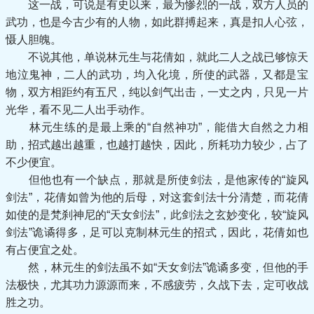
这一战，可说是有史以来，最为惨烈的一战，双方人员的
武功，也是今古少有的人物，如此群搏起来，真是扣人心弦，
慑人胆魄。
不说其他，单说林元生与花倩如，就此二人之战已够惊天
地泣鬼神，二人的武功，均入化境，所使的武器，又都是宝
物，双方相距约有五尺，纯以剑气出击，一丈之内，只见一片
光华，看不见二人出手动作。
林元生练的是最上乘的“自然神功”，能借大自然之力相
助，招式越出越重，也越打越快，因此，所耗功力较少，占了
不少便宜。
但他也有一个缺点，那就是所使剑法，是他家传的“旋风
剑法”，花倩如曾为他的后母，对这套剑法十分清楚，而花倩
如使的是梵刹神尼的“天女剑法”，此剑法之玄妙变化，较“旋风
剑法”诡谲得多，足可以克制林元生的招式，因此，花倩如也
有占便宜之处。
然，林元生的剑法虽不如“天女剑法”诡谲多变，但他的手
法极快，尤其功力源源而来，不感疲劳，久战下去，定可收战
胜之功。