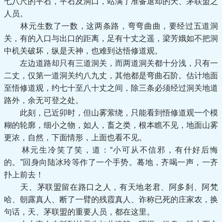
七八尺的平石，平石及洞口，站满了准备退却的天、茅联盟之
人员。
林元生数了一数，这两条路，弯弯曲曲，要经过五道洞
关，有的入口与出口的距离，足有十丈之遥，梁芳娥如不把洞
中机关破坏，纵是天神，也难到达悟修道观。
左边道路却只有三道洞关，而两道洞关都十分浅，只有一
二丈，仅第一道洞关约八九丈，其他都是弯曲石阶。估计地面
至悟修道观，约七十至八十丈之间，除三条必须经过洞关地道
路外，余无可登之处。
此刻，已近卯时，但山雾萦绕，只能看到悟修道观一个模
糊的轮廓，细小之物，如人，畜之类，根本瞧不见，地面山雾
更浓，自然，下面情形，上面也看不见。
林元生冷笑了笑，道：“小可从不信邪，有什好后悔
的。”回身向陆冰玲等作了一个手势。蓦地，齐喝一声，一齐
扑上前去！
天、茅联盟留在路口之人，有天地老君、阿多刹、阿梵
哈、朝露真人、断了一臂的残霞真人、诈称已死的庄家农，换
句话，天、茅联盟的重要人员，都在这里。