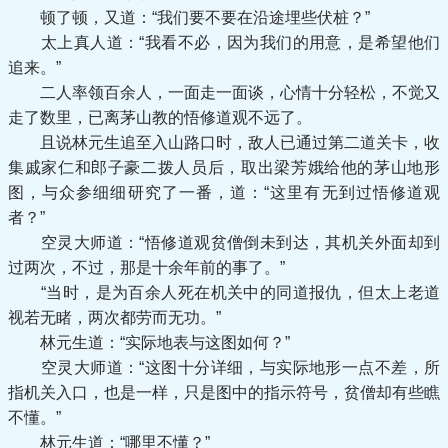
顿了顿，又道：“我们要不要在沿途埋些伏桩？”
太上真人道：“我看不必，因为我们的用意，是希望他们
追来。”
二人率领百余人，一面走一面谈，心情十分轻松，不觉又
走了数里，已离茅山教的悟修道观不远了。
且说林元生追至入山路口时，敌人已通过第二道关卡，收
集戚家仁和郎子豪二拨人员后，取出梁芳娥给他的茅山地形
图，与众参细细研究了一番，道：“这里有无到过悟修道观
者？”
空灵大师道：“悟修道观贫僧倒未到达，其机关外面却到
过两次，不过，那是十余年前的事了。”
“当时，是为百余人死在机关中的同道报仇，但太上老道
视若无睹，两次都劳而无功。”
林元生道：“实际地表与这图如何？”
空灵大师道：“这图十分详细，与实际地形一点不差，所
指机关入口，也是一样，只是图中的指示符号，贫僧却有些瞧
不懂。”
林元生道：“哪里不懂？”