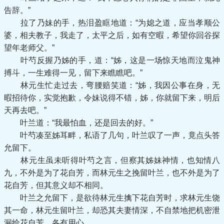
告辞。”
拉了乃妹的手，热泪盈眶地道：“为媳之道，应当孝顺公
婆，相夫教子，我走了，太平之后，如有空暇，希望你回谷探
望年老师父。”
叶芍反握乃姊的手，道：“姊，这是一场惊天地而泣鬼神
搏斗，一生难得一见，留下来瞧瞧吧。”
林元生忙走过去，弯腰赔笑道：“姊，我因公事在身，无
暇招待你，实觉抱歉，令妹说得不错，姊，你就留下来，明后
天再去吧。”
叶兰道：“我最怕血，还是回去的好。”
叶芍凑至姊耳畔，私语了几句，叶兰叹了一声，竟点头答
允留下。
林元生虽未听得叶芍之言，但察其姊妹神情，也知情八
九，不外是为了花自芳，而林元生之挽留叶兰，也不外是为了
花自芳，但其意义却不相同。
叶兰之允留下，是欲待林元生擒下花自芳时，求林元生饶
其一命，林元生留叶兰，却恐其夫妻情深，不自禁地把机密泄
漏给花自芳，各有用心。