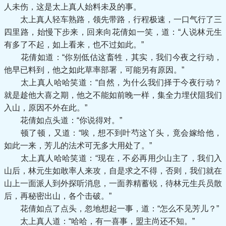
人未伤，这是太上真人始料未及的事。
太上真人轻车熟路，领先带路，行程极速，一口气行了三
四里路，始慢下步来，回来向花倩如一笑，道：“人说林元生
有多了不起，如上看来，也不过如此。”
花倩如道：“你别低估这畜牲，其实，我们今夜之行动，
他早已料到，他之如此草率部署，可能另有原因。”
太上真人哈哈笑道：“自然，为什么我们择于今夜行动？
就是趁他大喜之期，他之不能如前晚一样，集全力埋伏阻我们
入山，原因不外在此。”
花倩如点头道：“你说得对。”
顿了顿，又道：“唉，想不到叶芍这丫头，竟会嫁给他，
如此一来，芳儿的法术可无多大用处了。”
太上真人哈哈笑道：“现在，不必再用少山主了，我们入
山后，林元生如敢率人来攻，自是求之不得，否则，我们就在
山上一面派人到外探听消息，一面养精蓄锐，待林元生兵员散
后，再秘密出山，各个击破。”
花倩如点了点头，忽地想起一事，道：“怎么不见芳儿？”
太上真人道：“哈哈，有一喜事，盟主尚还不知。”