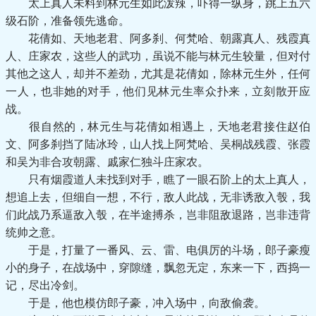
太上真人未料到林元生如此泼辣，吓得一纵身，跳上五六
级石阶，准备领先逃命。
花倩如、天地老君、阿多刹、何梵哈、朝露真人、残霞真
人、庄家农，这些人的武功，虽说不能与林元生较量，但对付
其他之这人，却并不差劲，尤其是花倩如，除林元生外，任何
一人，也非她的对手，他们见林元生率众扑来，立刻散开应
战。
很自然的，林元生与花倩如相遇上，天地老君接住赵伯
文、阿多刹挡了陆冰玲，山人找上阿梵哈、吴桐战残霞、张霞
和吴为非合攻朝露、戚家仁独斗庄家农。
只有烟霞道人未找到对手，瞧了一眼石阶上的太上真人，
想追上去，但细自一想，不行，敌人此战，无非诱敌入彀，我
们此战乃系逼敌入彀，在半途搏杀，岂非阻敌退路，岂非违背
统帅之意。
于是，打量了一番风、云、雷、电俱厉的斗场，郎子豪瘦
小的身子，在战场中，穿隙缝，飘忽无定，东来一下，西捣一
记，尽出冷剑。
于是，他也模仿郎子豪，冲入场中，向敌偷袭。