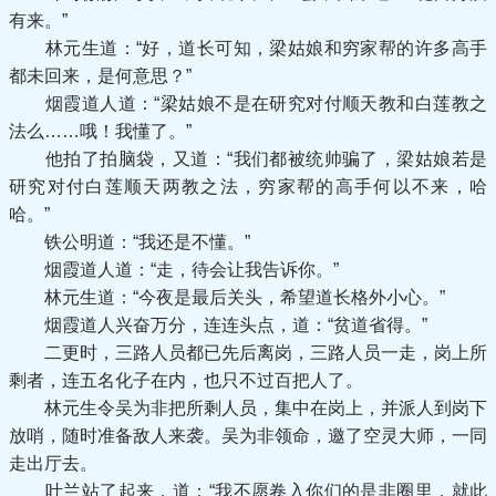
有来。”
林元生道：“好，道长可知，梁姑娘和穷家帮的许多高手
都未回来，是何意思？”
烟霞道人道：“梁姑娘不是在研究对付顺天教和白莲教之
法么……哦！我懂了。”
他拍了拍脑袋，又道：“我们都被统帅骗了，梁姑娘若是
研究对付白莲顺天两教之法，穷家帮的高手何以不来，哈
哈。”
铁公明道：“我还是不懂。”
烟霞道人道：“走，待会让我告诉你。”
林元生道：“今夜是最后关头，希望道长格外小心。”
烟霞道人兴奋万分，连连头点，道：“贫道省得。”
二更时，三路人员都已先后离岗，三路人员一走，岗上所
剩者，连五名化子在内，也只不过百把人了。
林元生令吴为非把所剩人员，集中在岗上，并派人到岗下
放哨，随时准备敌人来袭。吴为非领命，邀了空灵大师，一同
走出厅去。
叶兰站了起来，道：“我不愿卷入你们的是非圈里，就此