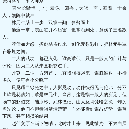
梵哈将军，率人冲杀！”
阿梵哈骠悍（？）着你，闻令，大喝一声，率着二十余
人，朝阵中就冲！
林元生踏上一步，双掌一翻，斜劈而出！
他这一掌，表面瞧并不厉害，但掌劲到处，竟伤了三名敌
人。
花倩如大怒，挥剑杀将过来，剑化无数彩虹，把林元生罩
在彩虹之间。
二人的武功，都已入化，谁高谁低，只是一般人的估计与
评论，因为二人从未直接交过手。
此刻，二位一方魁首，已直接相搏起来，谁胜谁败，不待
多久，便可有个分晓了。
只见耀目绿光之中，人影晃动，动作快得无与伦比，分不
出谁是花倩如，谁是林元生。当然，这是指一般人的所见，但
场中的赵伯文、陆冰玲、武林怪侣、山人及阿梵哈之流，却另
当别论，他们不但看得清清楚楚，而还能看到谁占优势，谁落
下风，甚至相搏的结果。
赵伯文原在岗下巡哨，此时才上来，见此情势，不禁白眉