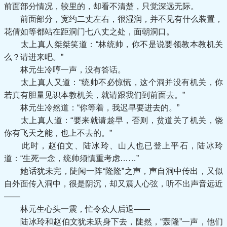
前面部分情况，较里的，却看不清楚，只觉深远无际。
前面部分，宽约二丈左右，很湿润，并不见有什么装置，
花倩如等都站在距洞门七八丈之处，面朝洞口。
太上真人桀桀笑道：“林统帅，你不是说要领教本教机关
么？请进来吧。”
林元生冷哼一声，没有答话。
太上真人又道：“统帅不必惊慌，这个洞并没有机关，你
若真有胆量见识本教机关，就请跟我们到前面去。”
林元生冷然道：“你等着，我迟早要进去的。”
太上真人道：“要来就请趁早，否则，贫道关了机关，饶
你有飞天之能，也上不去的。”
此时，赵伯文、陆冰玲、山人也已登上平石，陆冰玲
道：“生死一念，统帅须慎重考虑……”
她话犹未完，陡闻一阵“隆隆”之声，声自洞中传出，又似
自外面传入洞中，很是阴沉，却又震人心弦，听不出声音远近
——
林元生心头一震，忙令众人后退——
陆冰玲和赵伯文犹未跃身下去，陡然，“轰隆”一声，他们