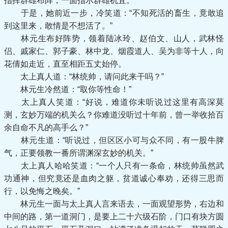
指挥群雄布阵，一面指示群雄机宜。
于是，她前近一步，冷笑道：“不知死活的畜生，竟敢追
到这里来，敢情是不想活了。”
林元生布好阵势，领着陆冰玲、赵伯文、山人，武林怪
侣、戚家仁、郭子豪、林中龙、烟霞道人、吴为非等十人，向
花倩如走近，直至相距五丈始停。
太上真人道：“林统帅，请问此来干吗？”
林元生冷然道：“取你等性命！”
太上真人笑道：“好说，难道你未听说过这里有高深莫
测，玄妙万端的机关么？你难道没听过十年前，曾一举收拾百
余自命不凡的高手么？”
林元生道：“听说过，但区区小可与众不同，有一股牛脾
气，正要领教一番所谓渊深玄妙的机关。”
太上真人哈哈笑道：“一个人只有一条命，林统帅虽然武
功通神，但究竟还是血肉之躯，贫道诚心奉劝，还得三思而
行，以免悔之晚矣。”
林元生一面与太上真人言来语去，一面观望形势，右边和
中间的路，第一道洞门，是要上二十六级石阶，门口有块方圆