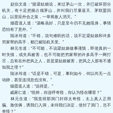
赵伯文道：“据梁姑娘说，来过茅山一次，并已破坏部分
机关，有十足把握占领茅山，并叫我们尽量逼天、茅联盟回
山，以里应外合之策，一举将敌人消灭。”
烟霞道人道：“谋略虽好，只是至今仍不见她现身，事情
恐怕有了意外。”
陆冰玲道：“不错，说句难听的话，说不定梁姑娘和许多
穷家帮的高手，都已被陷机关里。”
林元生道：“不可能，不说梁姑娘做事谨慎，即使真的一
时失慎，或失风被害，也不可能把穷家帮的许多高手一网打
尽，总有在外把风之人，若是梁姑娘被害，把风之人那有不通
知我之理？”
陆冰玲道：“话是不错，可是，事到如今，何以尚无一点
动静，甚至连消息也没有。”
烟霞道人道：“说得是。”
戚家仁道：“统帅，你连呼奇怪，你认为怪在哪里？”
林元生道：“我觉得那洞门封得太奇怪，太上真人正用
骗、激伎俩，诱我们入洞，未待我们决定，使封了洞门，岂不
奇怪？”