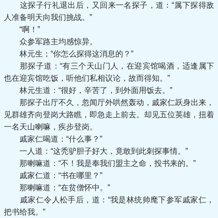
这探子行礼退出后，又回来一名探子，道：“属下探得敌
人准备明天向我们挑战。”
“啊！”
众参军路主均感惊异。
林元生；“你怎么探得这消息的？”
那探子道：“有三个天山门人，在迎宾馆喝酒，适逢属下
也在迎宾馆吃饭，听他们私相议论，故而得知。”
林元生道：“很好，辛苦了，到外面用饭去。”
那探子出厅不久，忽闻厅外哄然轰动，戚家仁跃身出来，
见群雄齐向登岗大路瞧，即急走上前去。却见五位英雄，扭着
一名天山喇嘛，疾步登岗。
戚家仁喝道：“什么事？”
一人道：“这秃驴胆子好大，竟敢到此刺探事情。”
那喇嘛道：“不！我是奉我们盟主之命，投书来的。”
戚家仁道：“书在哪里？”
那喇嘛道：“在贫僧怀中。”
戚家仁令人松手后，道：“我是林统帅麾下参军戚家仁，
把书给我。”