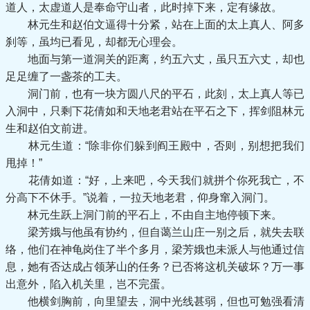
道人，太虚道人是奉命守山者，此时掉下来，定有缘故。
林元生和赵伯文逼得十分紧，站在上面的太上真人、阿多
刹等，虽均已看见，却都无心理会。
地面与第一道洞关的距离，约五六丈，虽只五六丈，却也
足足缠了一盏茶的工夫。
洞门前，也有一块方圆八尺的平石，此刻，太上真人等已
入洞中，只剩下花倩如和天地老君站在平石之下，挥剑阻林元
生和赵伯文前进。
林元生道：“除非你们躲到阎王殿中，否则，别想把我们
甩掉！”
花倩如道：“好，上来吧，今天我们就拼个你死我亡，不
分高下不休手。”说着，一拉天地老君，仰身窜入洞门。
林元生跃上洞门前的平石上，不由自主地停顿下来。
梁芳娥与他虽有协约，但自蔼兰山庄一别之后，就失去联
络，他们在神龟岗住了半个多月，梁芳娥也未派人与他通过信
息，她有否达成占领茅山的任务？已否将这机关破坏？万一事
出意外，陷入机关里，岂不完蛋。
他横剑胸前，向里望去，洞中光线甚弱，但也可勉强看清