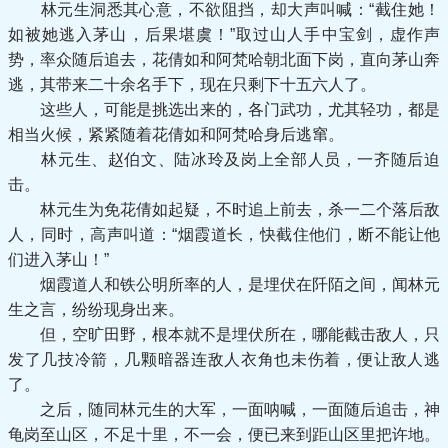
林元生洞悉其心意，不欲阻挡，却大声叫喊：“截住她！
如被她逃入茅山，后果堪虞！”取过山人手中宝剑，虚作声
势，率众随后追去，花倩如和阿梵哈朝北面下岗，直向茅山奔
逃，其带来二十余名手下，现在只剩下十五六人了。
这些人，可能是挑选出来的，各门武功，尤其轻功，都是
相当火候，紧紧随着花倩如和阿梵哈身后逃窜。
林元生、赵伯文、陆冰玲及岗上全部人员，一齐随后迫
击。
林元生为免花倩如起疑，不时追上前去，杀一二个落后敌
人，同时，高声叫道：“烟霞道长，快截住他们，断不能让他
们进入茅山！”
烟霞道人和铁公明所率的人，是埋伏在阡陌之间，闻林元
生之言，纷纷现身出来。
但，空旷田野，根本就不是埋伏所在，哪能截击敌人，只
发了几技冷箭，几颗暗器连敌人衣角也未伤着，便让敌人逃
了。
之后，随同林元生的大军，一面呐喊，一面随后追击，神
龟岗至山区，不足十里，不一会，便已来到距山区里把许地。