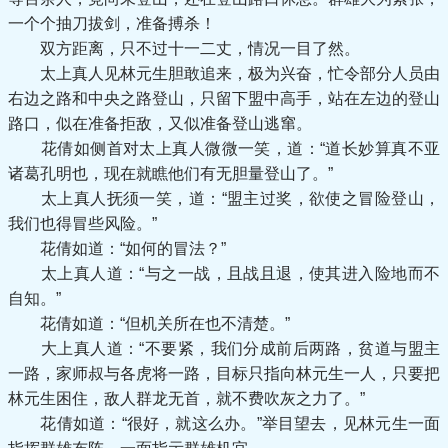
一个个抽刀拔剑，准备搏杀！
双方距离，只不过十一二丈，情况一目了然。
太上真人见林元生胆敢追来，极为兴奋，忙令部分人员由
右边之路和中央之路登山，只留下盟中高手，站在左边的登山
路口，似在准备拒敌，又似准备登山逃窜。
花倩如侧首对太上真人微微一笑，道：“道长妙算真不亚
诸葛孔明也，现在就瞧他们有无胆量登山了。”
太上真人抚须一笑，道：“盟主过奖，欲使之冒险登山，
我们也得冒些风险。”
花倩如道：“如何的冒法？”
太上真人道：“与之一战，且战且退，使其进入险地而不
自知。”
花倩如道：“但机关所在也不清楚。”
大上真人道：“不要紧，我们分成前后两路，贫道与盟主
一路，家师叔与各虎将一路，目标只指向林元生一人，只要把
林元生困住，敌人群龙无首，就不费吹灰之力了。”
花倩如道：“很好，就这么办。”举目望去，见林元生一面