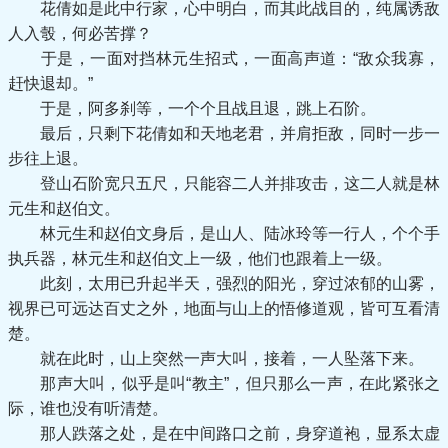
花倩如是此中行家，心中明白，而其此战目的，纯属诱敌
人入彀，何必苦撑？
于是，一面对挡林元生招式，一面高声道：“敌众我寡，
赶快退却。”
于是，阿多刹等，一个个且战且退，跳上石阶。
最后，只剩下花倩如和天地老君，并肩拒敌，同时一步一
步往上退。
登山石阶宽只五尺，只能容二人并排攻击，这二人就是林
元生和赵伯文。
林元生和赵伯文身后，是山人、陆冰玲等一行人，个个手
执兵器，林元生和赵伯文上一级，他们也跟着上一级。
此刻，太用已升起半天，强烈的阳光，穿过浓郁的山雾，
视界已可远达百丈之外，地面与山上的悟修道观，皆可互看清
楚。
就在此时，山上突然一声大叫，接着，一人坠落下来。
那声大叫，似乎是叫“教主”，但只那么一声，在此紧张之
际，谁也没有听清楚。
那人跌落之处，是在中间路口之前，身穿道袍，显系太虚