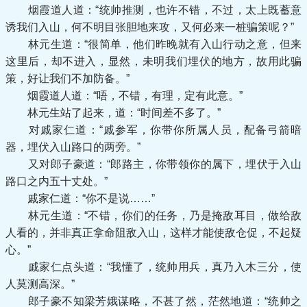
烟霞道人道：“统帅推测，也许不错，不过，太上既蓄意
诱我们入山，何不明目张胆地来攻，又何必来一桩骗策呢？”
林元生道：“很简单，他们昨晚就有入山行动之意，但来
这里后，却不进入，显然，未明我们埋伏的地方，故用此骗
策，好让我们不加防备。”
烟霞道人道：“唔，不错，有理，定有此意。”
林元生站了起来，道：“时间差不多了。”
对戚家仁道：“戚参军，你带你所属人员，配备弓箭暗
器，埋伏入山路口的两旁。”
又对郎子豪道：“郎路主，你带领你的属下，埋伏于入山
路口之内五十丈处。”
戚家仁道：“你不是说……”
林元生道：“不错，你们的任务，乃是掩敌耳目，做给敌
人看的，并非真正拿命阻敌入山，这样才能使敌仓促，不起疑
心。”
戚家仁点头道：“我懂了，统帅用兵，真乃入木三分，使
人莫测高深。”
郎子豪不知梁芳娥谋略，不甚了然，茫然地道：“统帅之