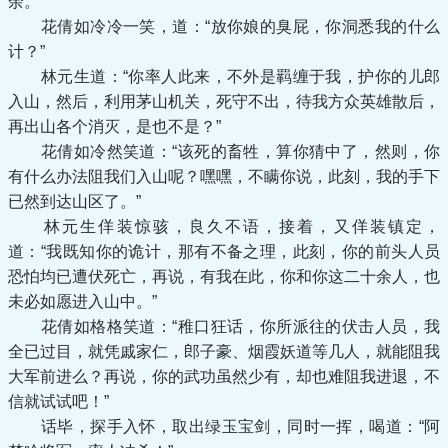
余。”
花倩如冷冷一笑，道：“放你娘的臭屁，你洞悉我的什么
计？”
林元生道：“你率人此来，不外是羁缠于我，护你的儿郎
入山，然后，利用茅山机关，死守不出，待我方众英雄散后，
再出山各个消灭，是也不是？”
花倩如冷然笑道：“该死的畜牲，算你猜中了，然则，你
有什么办法阻我们入山呢？嘿嘿，不瞒你说，此刻，我的手下
已然到达山区了。”
林元生佯装惊骇，良久不语，接着，又佯装镇定，
道：“我既知你的诡计，那有不备之理，此刻，你的前头人员
恐怕均已遭伏死亡，再说，有我在此，你和你这二十余人，也
未必如愿进入山中。”
花倩如格格笑道：“稚口狂话，你所派往的伏击人员，我
全已过目，就凭戚家仁，郎子豪、烟霞妖道等几人，就能阻我
大军前进么？再说，你的武功虽然少有，却也难阻我进退，不
信就试试吧！”
话毕，探手入怀，取出绿玉宝剑，同时一挥，喝道：“阿