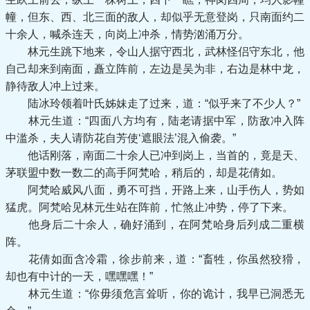
幢，但东、西、北三面的敌人，却似乎无意登岗，只南面约二
十余人，喊杀连天，向岗上冲杀，情势汹涌万分。
林元生跳下地来，令山人据守西北，武林怪侣守东北，他
自己却来到南面，矗立阵前，左边是吴为非，右边是林中龙，
静待敌人冲上过来。
陆冰玲领着叶氏姊妹走了过来，道：“似乎来了不少人？”
林元生道：“四面八方均有，陆老请据中军，防敌冲入阵
中滥杀，夫人请防花自芳使‘遮眼法’混入偷袭。”
他话刚落，南面二十余人已冲到岗上，当首的，竟是天、
茅联盟中数一数二的高手阿梵哈，稍后的，却是花倩如。
阿梵哈威风八面，勇不可挡，开路上来，山手伤人，势如
猛虎。阿梵哈见林元生站在阵前，忙煞止冲势，停了下来。
他身后二十余人，确好涌到，在阿梵哈身后列成二重横
阵。
花倩如面含冷霜，徐步前来，道：“畜牲，你虽然狡猾，
却也有中计的一天，嘿嘿嘿！”
林元生道：“你毋须危言耸听，你的诡计，我早已洞悉无