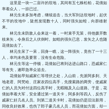
这里是一块一二亩许的坟地，其间有五七株松柏，花倩如
率着众人，一掠已过。
林元生未多加考虑，继续追击，当大军到达坟地时，起伏
不平的坟地中，陡然发现数十人，同时强矢如蝗，向群雄射
来。
林元生未防敌人会来这一着，一时束手无策，待他拨开数
枝来矢，令身后之人伏倒时。如蝗的强矢已息，发矢之人也随
花倩如去了。
林元生呆了一呆，回身一瞧，这一阵强矢，竟伤了一十三
人，幸均未伤及要害，没有生命危险。
林元生等这一停顿，花倩如已将到达进山路口，恐戚家仁
等有失，遂即急率众追去。
花倩如早知戚家仁等埋伏之处，入山前，先派阿多刹、天
地老君、阿梵哈、庄家农四位高手，先搜索路的两旁，使戚家
仁的人员为对付这四位高手时，无暇顾及入山道路。于是，花
倩如率着大军，安全通过第一道关卡，阿多刹等四人，反伤了
戚家仁好几名人员。到第二道关卡时，花倩如仍是旧法新用，
同收良好效果，也伤了郎子豪几名人员，而花倩如方面，却一