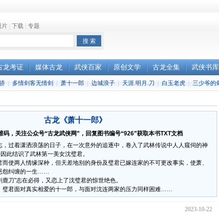
图片
|
下载
|
专题
古龙考证
媒体古龙
武侠百家
原创文学
古龙全集
武侠书库
骄
|
多情剑客无情剑
|
萧十一郎
|
边城浪子
|
天涯.明月.刀
|
白玉老虎
|
三少爷的
古龙《萧十一郎》
码，关注公众号“古龙武侠网”，回复图书编号“926”获取本书TXT文档
志，过着潇洒浪荡的日子，在一次意外的追逐中，卷入了武林传说中人人窥伺的神
并因此结识了武林第一美女沈璧君。
君而使两人情缘深种，但天差地别的身份及璧君已嫁连家的不可更改事实，使萧、
恩怨纠缠的一生……
“割鹿刀”志在必得，又恋上了沈璧君的惊世绝色。
，璧君面对真实相爱的十一郎，与面对沈连两家的压力同样困难……
2023-10-22