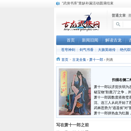
“武侠书库”查缺补漏活动圆满结束
《古龙小说原貌探究》修订版已上市
普通文章
|
顾雪衣《古龙武侠小说知见录》上市
首页
新闻旧闻
解读古龙
苍穹神剑
|
剑气书香
|
大旗英雄传
|
绝代双
首页
>
古龙全集
›
萧十一郎
›
列表
扫描右侧二维
萧十一郎以济贫扶弱为
秘宝物“割鹿刀”之争，
萧十一郎因数度搭救璧
沈、连三人从此开始了
武林恶势力“逍遥侯”对
萧十一郎拼热血为红颜
写在萧十一郎之前