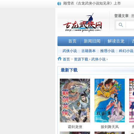
顾雪衣《古龙武侠小说知见录》上市
“武侠书库”查缺补漏活动圆满结束
普通文章
|
《古龙小说原貌探究》修订版已上市
首页
新闻旧闻
解读古龙
武侠小说
|
古籍善本
|
推理小说
|
科幻小说
首页
>
资源下载
›
武侠小说
›
最新下载
霸剑龙侠
拔剑舞天风