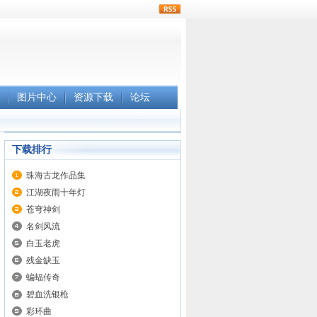
rss
图片中心
资源下载
论坛
下载排行
珠海古龙作品集
江湖夜雨十年灯
苍穹神剑
名剑风流
白玉老虎
残金缺玉
蝙蝠传奇
碧血洗银枪
彩环曲