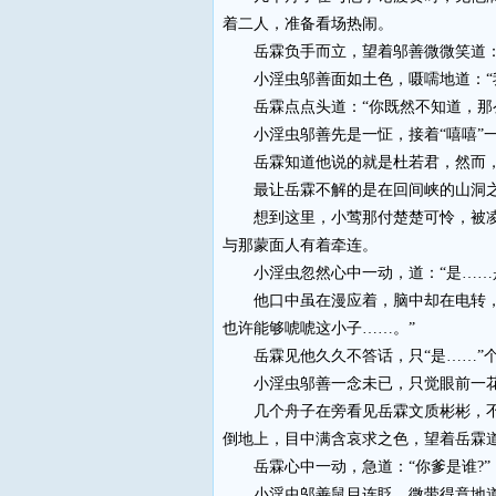
着二人，准备看场热闹。
岳霖负手而立，望着邬善微微笑道：“
小淫虫邬善面如土色，嗫嚅地道：“我
岳霖点点头道：“你既然不知道，那么，
小淫虫邬善先是一怔，接着“嘻嘻”一笑
岳霖知道他说的就是杜若君，然而，杜
最让岳霖不解的是在回间峡的山洞之
想到这里，小莺那付楚楚可怜，被凌辱
与那蒙面人有着牵连。
小淫虫忽然心中一动，道：“是……
他口中虽在漫应着，脑中却在电转，暗
也许能够唬唬这小子……。”
岳霖见他久久不答话，只“是……”个
小淫虫邬善一念未已，只觉眼前一花，
几个舟子在旁看见岳霖文质彬彬，不料
倒地上，目中满含哀求之色，望着岳霖道
岳霖心中一动，急道：“你爹是谁?”
小淫虫邬善鼠目连眨，微带得意地道：“