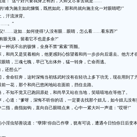
：“这个好只要我身上有的，大师父尽拿去就是……”
!难为施主如此慷慨，既然如此，那和尚就向施主化一对眼睛吧!”
，汗流浃背。
……。”
……这如…如何使得?人没有眼…眼睛，怎么看……看东西?”
眼无珠，留着它不也是多余?”
种说不出的骇悚，全身不禁“索索”而颤。
和尚又是笑着相向，他更感到心惊望着和尚一步步向后退去。他方才在
双眼睛，三魂七魄，早已飞出体外，猛一转身，亡命而逃。
，还想么?”
舍命狂奔，这时深悔当初练武时没有在轻功上多下功无，现在用到了方
前一花，那个和尚已悠闲地站在面前，挡住去路。
，不知不觉又已跑回原处，和尚早又站在当地，笑嘻嘻地在等他了。
心道：“爹呀，深悔不听你的话，一定要去找那个妞儿，如今妞儿没有
指，曲指如钩，直向自己眼睛点来，心中一紧大叫一声道：“哎呀!”
。
淫虫邬善说道：“孽障!你自己作孽，犹有可说，遭遇今日怕你日后变本