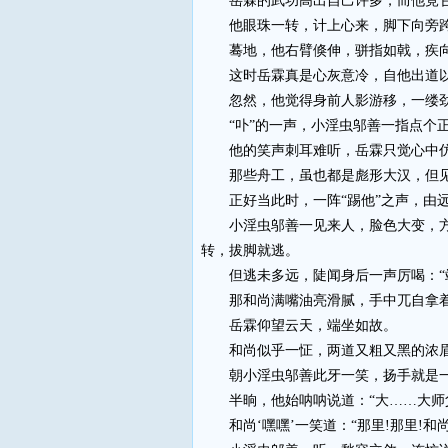
岳霖的武功高出自己许多，而他竟甘心
他眼珠一转，计上心来，脚下向旁跨
蓦地，他右臂倏伸，骈指如戟，疾向岳
这时岳霖真是心灰意冷，自他出道以
忽然，他觉得身前人影游移，一缕劲风
“卟”的一声，小淫虫邬善一指点个正
他的笑声刺耳难听，岳霖只觉心中仿
那些舟工，虽也都是彪形大汉，但见
正好当此时，一阵“踢他”之声，由远
小淫虫邬善一见来人，脸色大变，方才
转，拔脚就逃。
但逃未多远，陡闻身后一声厉喝：“站
那和尚满嘴油亮滑腻，手中兀自拿着一
岳霖仰望云天，端坐如故。
和尚似乎一怔，两道又粗又黑的浓眉
朝小淫虫邬善此牙一笑，扬手就是一掌
半晌，他始呐呐说道：“大……大师父
和尚‘嘿嘿’一笑道：“那里!那里!和