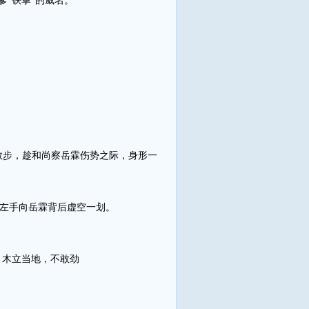
“铁掌”的威名。
数步，趁和尚察岳霖伤势之际，身形一
，左手向岳霖背后虚空一划。
，木立当地，不敢劲