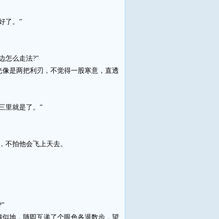
好了。”
怎么走法?”
像是两把利刃，不觉得一股寒意，直透
三里就是了。”
，不拍他会飞上天去。
”
似地，随即互递了个眼色各退数步，望