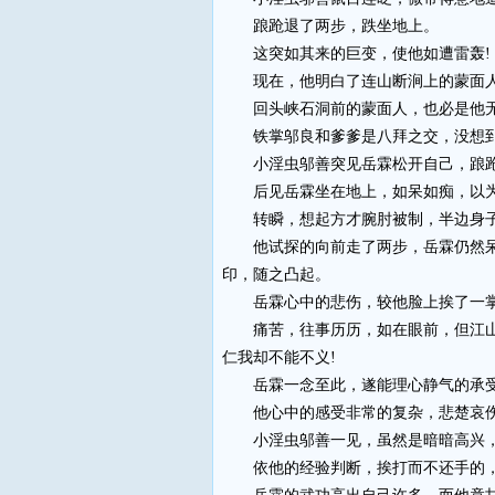
踉跄退了两步，跌坐地上。
这突如其来的巨变，使他如遭雷轰!
现在，他明白了连山断涧上的蒙面人，
回头峡石洞前的蒙面人，也必是他无疑
铁掌邬良和爹爹是八拜之交，没想到为
小淫虫邬善突见岳霖松开自己，踉跄
后见岳霖坐在地上，如呆如痴，以为是
转瞬，想起方才腕肘被制，半边身子
他试探的向前走了两步，岳霖仍然呆坐
印，随之凸起。
岳霖心中的悲伤，较他脸上挨了一掌
痛苦，往事历历，如在眼前，但江山依
仁我却不能不义!
岳霖一念至此，遂能理心静气的承
他心中的感受非常的复杂，悲楚哀伤
小淫虫邬善一见，虽然是暗暗高兴，
依他的经验判断，挨打而不还手的，