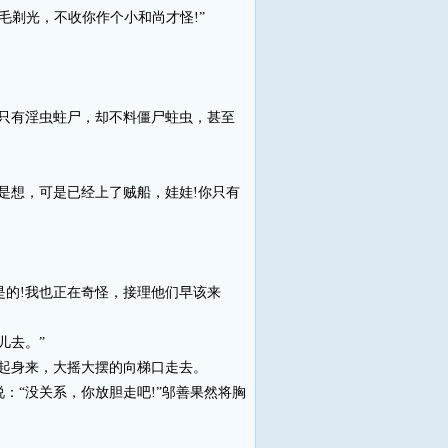
毛剃光，不收你作个小和尚才怪!”
只有淫虫蛀尸，却不料僵尸蛀虫，甚至
想，可是已经上了贼船，娃娃!你只有
是的!我也正在奇怪，接理他们早该来
儿去。”
站起身来，大摇大摆的向梯口走去。
“没关系，你放胆走吧!”邬善果然将胸