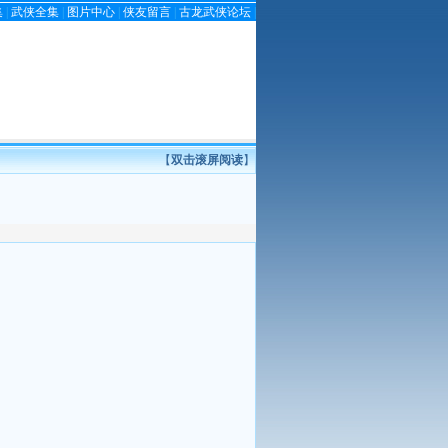
集
|
武侠全集
|
图片中心
|
侠友留言
|
古龙武侠论坛
|
【
双击滚屏阅读
】