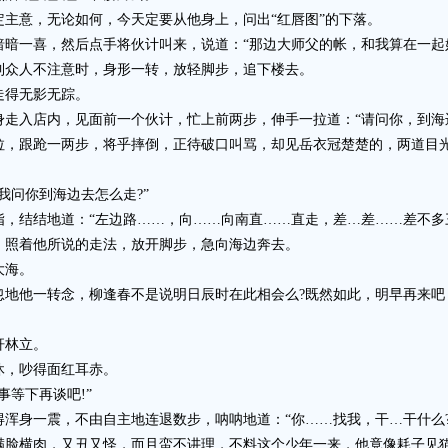
意，无论如何，今天定要从他身上，问出“红唇图”的下落。
一喜，然后点手将伙计叫来，说道：“那边大师父的帐，和我算在一起
众人不注意时，身形一转，放轻脚步，追下楼去。
得无影无踪。
入店内，见面前一个伙计，忙上前两步，伸手一拉道：“请问你，到海边
跟跄一两步，将乎摔倒，正待破口叫骂，却见岳衣冠楚楚的，两道目光
。
问你到海边去怎么走?”
结结地道：“左边路……，向……向南直……直走，差…差……差不多
照着他所说的走法，放开脚步，急向海边奔去。
大海。
他一转念，柳逢春不是说明日辰时在此相会么?既然如此，明早再来吧
。
杆林立。
，吵得面红耳赤。
等下再谈吧!”
身一震，不由自主地连退数步，呐呐地道：“你……找我，干…干什么?
横肉，又丑又怪，而且蛮不讲理，不料这个少年一来，他竟像耗子见猫