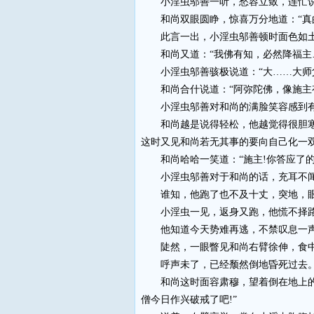
小淫虫邬善一听，愁容立敛，连忙说道
和尚双眼圆睁，惊喜万分地道：“真的
此言一出，小淫虫邬善顿时面色如土
和尚又道：“我佛有知，必然降福主
小淫虫邬善骇极说道：“大……大师父!
和尚合什说道：“阿弥陀佛，像施主有
小淫虫邬善对和尚的满脸笑容感到有一
和尚越是说得轻松，他越觉得很胆寒，
这时又见和尚若无其事的要向自己化一
和尚哈哈一笑道：“施主!你答应了的
小淫虫邬善对于和尚的话，充耳不闻，
谁知，他跑了也不及十丈，突地，眼
小淫虫一见，返身又跑，他慌不择路
他知道今天势难再逃，不禁叹息一声，
陡然，一眼瞥见和尚右臂徐伸，食中二
呼声未了，已经颓然倒地昏死过去
和尚这时面容肃穆，望着倒在地上的小
僧今日作兴破戒了吧!”