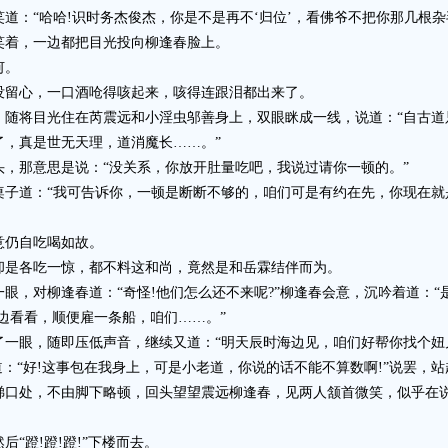
“哈哈!识时务杰俊杰，你是不是再不‘归位’，看佛爷不把你那几根杂
着，一边都把目光投向柳逢春脸上。
何。
留心，一口酒呛得咳起来，咳得连跟泪都出来了。
将目光住在芮震远和小淫虫邬善身上，双眼眯成一线，说道：“自古道
了，真是世无天理，道消魔长……。”
那意思是说：“没关系，你放开肚量吃吧，我说过请你一顿的。”
道：“我可告诉你，一顿是断断不够的，咱们可是有约在先，你现在就是
仍自吃喝如故。
是各吃一惊，都不料这和尚，竟然是和岳霖结伴而为。
对柳逢春道：“奇怪!他们怎么还不来呢?”柳逢春会意，沉吟着道：“
边看看，顺便雇一条船，咱们……。”
眼，随即压低声音，继续又道：“明天辰时海边见，咱们好帮你找个妞
“好!这事包在我身上，可是小老道，你说的话不能不算数啊!”说罢，
处，不由脚下略顿，回头望望震远柳逢春，见两人颔首微笑，似乎在说：
蹬!蹬!蹬!”下楼而去。