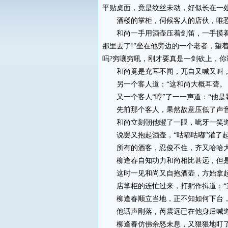
平贴桌面，竟是纹丝未动，好似长在一
酒楼的掌柜，伺候客人的店伙，唯恐
和尚一手用酒壶压着剑笛，一手摸着脖
那里去了!”坐在他旁边的一个老者，望
吗?穷嚷穷吼，刚才要真是一剑砍上，你
和尚竟是充耳不闻，兀自又喊又叫
另一个客人道：“这和尚大概耳聋。
又一个客人“哼”了一一声道：“他是
先前那个客人，果然故意压低了声音说
和尚立刻朝他瞪了一眼，呲牙一笑道：
说罢又抱起酒壶，“咕嘟咕嘟”灌了
所有的酒客，忍俊不住，齐又哈哈大
柳逢春自知功力和尚相比甚远，但是长
这时一见和尚又自抱酒壶，方始拿起
店掌柜的连忙过来，打躬作揖道：“道
柳逢春顺立当地，正不知如何下台，一
他话声刚落，芮震远已在他身后喊道：
柳逢春仿佛余怒未息，又狠狠地盯了和