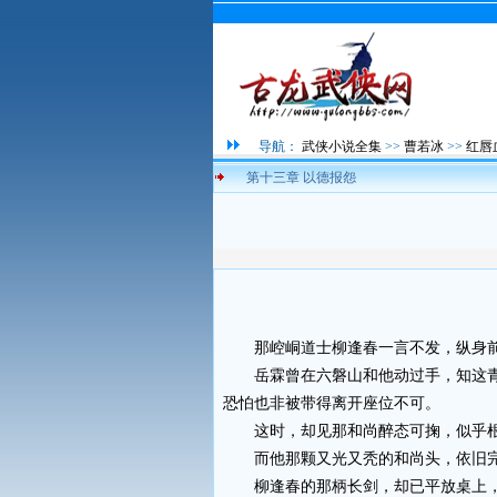
导航：
武侠小说全集
>>
曹若冰
>>
红唇
第十三章 以德报怨
那崆峒道士柳逢春一言不发，纵身前
岳霖曾在六磐山和他动过手，知这青
恐怕也非被带得离开座位不可。
这时，却见那和尚醉态可掬，似乎根
而他那颗又光又秃的和尚头，依旧完
柳逢春的那柄长剑，却已平放桌上，