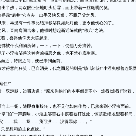
被自己掌击?毫无疑问，他是有所顾忌，而他所顾忌的，也必是慑于爹爹
出半步，两双眼怔怔地盯头岳霖，面上带着一丝诡谲的笑。
霖“肩井”穴点去，出手又快又狠，不脱乃父之风。
来，再没有一件事比结拜叔邬良如此对他，更令他伤心的了。
，直向肩间击来，他顿时想起新近练就的“移穴”之法。
着，喜得他仰天大笑起来。
佛被什么利物所刺，一下，一下，使他万分痛苦。
了小淫虫邬善这种穷凶极恶之像，也不禁心底生寒。
而近，转眼之间，便已来到面前。
得意的狂笑，已自消失，代之而起的则是“咳!咳!咳!”小淫虫邬善连退
住!”
双鸡腿，边嚼边道：“原来你挨打的本事倒是不小，难得!难得!”说着
向上一扬，随即身形旋转，也不见他如何作势，已然来到小淫虫面前。
“拍”一声脆响，小淫虫邬善右手摸着被打这处，惊骇欲绝地望着和尚
!……我……我……我可没……没得罪你……。”
尚只是想和施主化点缘。”