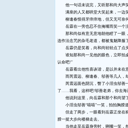
他一句话未说完，又听那和尚大声笑道：
满座的人又都哄堂大笑起来，一边笑
柳逢春恨得牙痒痒地，但又无可奈
岳霖在一旁也忍不住掩嘴而笑一个没
那和尚似有意无意地朝他瞪了一眼，随
连作法念咒的杂毛老道，都被鬼魅降服
岳霖仍是笑着，向和尚轻轻点了点头，
谁知那和尚一见他的眼色，立即拍桌子
认命吧!”
岳霖看出他性喜诙谐，是以并未在意
而芮震远、柳逢春、邬善等几人，却
芮震远面色阴沉，瞥了小淫虫邬善一眼，
了……我看，这样吧!邬善老弟，你去海
他说到这里，向岳霖和那个和尚望了一
小淫虫邬善“嘻嘻”一笑，拍拍胸膛道：
但走了两步，一眼看到岳霖正坐在梯口
膛一挺大步向楼梯走去。
当他走至岳霖身旁时，咧嘴一笑，然后“