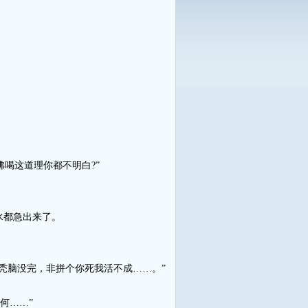
喝这道理你都不明白?”
水都急出来了。
脑没完，非拼个你死我活不成……。”
何……”