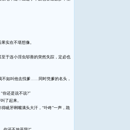
后果实在不堪想像。
至于连小淫虫邬善的突然失踪，定必也
我不如叫他去找爹……同时凭爹的名头，
你还是说不说?”
声叫了起来。
眦牙咧嘴满头大汗，“卟咚”一声，跪
你还不放开我?”