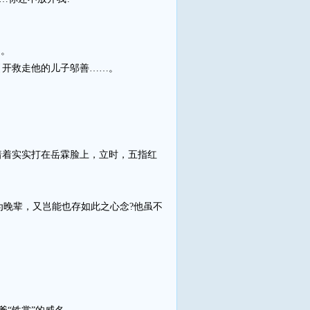
…。
引开救走他的儿子邬善……。
。
着着实实打在岳霖脸上，立时，五指红
晚辈，又岂能也存如此之心念?他虽不
。