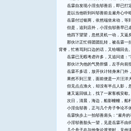
岳霖自发现小淫虫邬善后，即已打定主
是以当他听到叫邬善前去雇舟心中暗暗
岳霖付过银两，依然端坐未动，等到
但是，追到店外，小淫虫邬善早已走
他四下望望，忽然灵机一动，又返身走
那伙计正忙得团团乱转，被岳霖一拉，
背脊，忙将骂到口边的话，又给咽回去
岳霖已无暇考虑许多，又追问道：“我
那伙计为他的气势所慑，左手向前指，
岳霖不多话，放开伙计转身来门外，
果然不到三里，面前便是一片汪洋
但见点点渔火，却没有半点人影，忽地
遂又返回镇上，找了一家客栈安歇
次日，清晨，海边，船影幢幢，船
小淫虫邬善，正与几个舟子争论不休
岳霖快步上一拍邬善肩头：“雇舟的事
小淫邬善胎头一望，见是岳霖不由得浑
几个舟子在与他争论渡资时，见他满脸