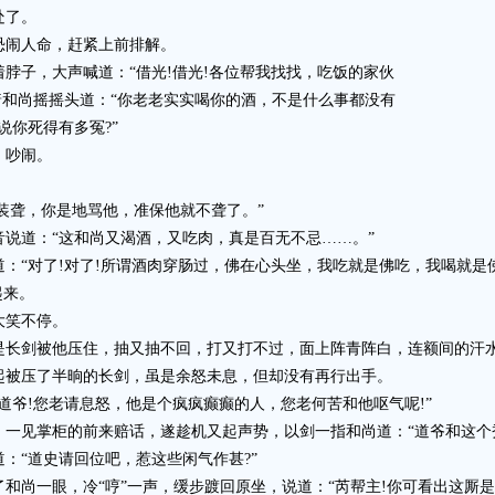
处了。
闹人命，赶紧上前排解。
子，大声喊道：“借光!借光!各位帮我找找，吃饭的家伙
着和尚摇摇头道：“你老老实实喝你的酒，不是什么事都没有
说你死得有多冤?”
，吵闹。
装聋，你是地骂他，准保他就不聋了。”
道：“这和尚又渴酒，又吃肉，真是百无不忌……。”
“对了!对了!所谓酒肉穿肠过，佛在心头坐，我吃就是佛吃，我喝就是佛
起来。
笑不停。
剑被他压住，抽又抽不回，打又打不过，面上阵青阵白，连额间的汗
被压了半晌的长剑，虽是余怒未息，但却没有再行出手。
爷!您老请息怒，他是个疯疯癫癫的人，您老何苦和他呕气呢!”
见掌柜的前来赔话，遂趁机又起声势，以剑一指和尚道：“道爷和这个秃
“道史请回位吧，惹这些闲气作甚?”
尚一眼，冷“哼”一声，缓步踱回原坐，说道：“芮帮主!你可看出这厮是