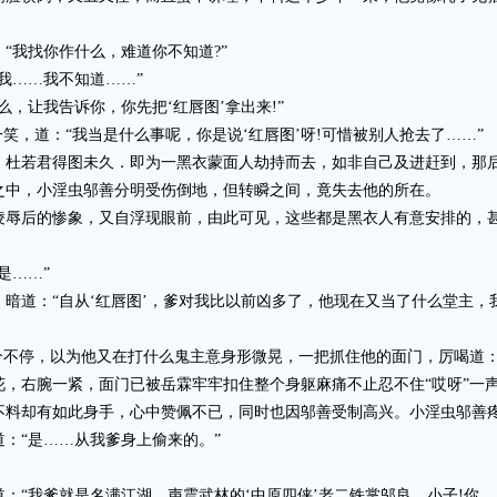
我找你作什么，难道你不知道?”
……我不知道……”
让我告诉你，你先把‘红唇图’拿出来!”
，道：“我当是什么事呢，你是说‘红唇图’呀!可惜被别人抢去了……”
若君得图未久．即为一黑衣蒙面人劫持而去，如非自己及进赶到，那
中，小淫虫邬善分明受伤倒地，但转瞬之间，竟失去他的所在。
后的惨象，又自浮现眼前，由此可见，这些都是黑衣人有意安排的，甚
是……”
道：“自从‘红唇图’，爹对我比以前凶多了，他现在又当了什么堂主，
不停，以为他又在打什么鬼主意身形微晃，一把抓住他的面门，厉喝道：“
右腕一紧，面门已被岳霖牢牢扣住整个身躯麻痛不止忍不住“哎呀”一
却有如此身手，心中赞佩不已，同时也因邬善受制高兴。小淫虫邬善疼得
：“是……从我爹身上偷来的。”
我爹就是名满江湖，声震武林的‘中原四侠’老二铁掌邬良，小子!你……