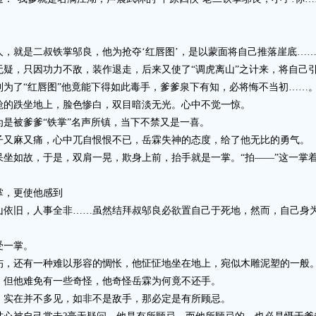
就是二叔铁掌邬良，他为抢夺‘红唇图’，是以蒙面将自己推落崖底…
，只因功力不敌，装作退走，后来又使了“调虎离山”之计来，将自己
了“红唇图”他竟能下得如此毒手，爹爹泉下有知，必将悔不当初……
的跌坐地上，脸色惨白，双目暗淡无光。心中不觉一惊。
被爹爹“铁掌”名声所镇，当下不禁又是一喜。
又麻又痛，心中兀自恨恨不已，岳霖失神的态度，给了他无比的勇气。
如故，于是，双肩一晃，欺身上前，抬手就是一掌。“拍——”这一掌
，更使他感到
旧，人事全非……虽然结拜叔邬良必欲置自己于死地，然而，自己身为
受一掌。
，还有一种难以形容的惆怅，他怔怔地坐在地上，宛似木雕泥塑的一般
但他难免有一些奇怪，他奇怪岳霖为何竟不还手。
实在并不多见，如非不是敌手，那必定是有所顾忌。