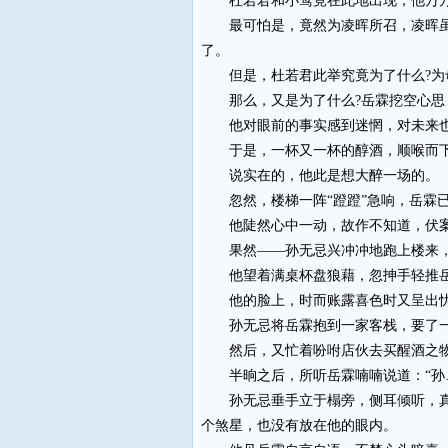
杜若君和小莺竟在此地出现，他万万
最可怕是，竟然为凌晖所召，凌晖虽然
了。
但是，杜若君此举究竟为了什么?为母
那么，又是为了什么?岳霖挖空心思
他对眼前的事实感到迷惘，对未来也
于是，一杯又一杯的醇酒，顺喉而下，
说实在的，他此是想大醉一场的。
忽然，楼梯一阵“蹬蹬”急响，岳霖已
他陡然心中一动，故作不知道，伏
果然——孙无忌兴冲冲地跑上楼来，
他望着满桌杯盘狼藉，忽抻手轻推岳
他的脸上，时而账露喜色时又呈出忧
孙无忌将岳霖抱到一家客栈，要了一
然后，又忙着吩咐店伙去买醒酒之物
半晌之后，所听岳霖喃喃说道：“孙……
孙无忌垂手立于榻旁，侧耳倾听，真的
个煞星，也没有放在他的眼内。