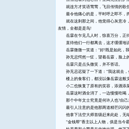
就连方才笑语莺莺，飞目传情的歌伎
最令他痛心的是，平时呼之即不，挥
就在这刹那之间，他觉得心灰意冷，他
友情，全都是是鸟!
岳霖在乍见几人时，惊喜万分，正待
直待他们一行都离去，这才缓缓地说道
岳霖微微一笑道：“好!既是如此，我
孙无忌愕然一怔，望着岳霖，脸上的神
岳霖只是点头微笑，并不答话。
孙无忌迟疑了一下道：“我这就去，你
楼上的食客们，都没以像岳霖这般文
小二也恢复了原有的笑容，添酒添菜
岳霖这时酒全消了，一边慢慢吃喝，
那个中年文士究竟是何许人也?自己亲
最引人注意的是他那两道精芒闪闪的眼
他拿下法空大师首级赶来此处，无端送
“金钱帮”香主以上人物，俱是当今霸