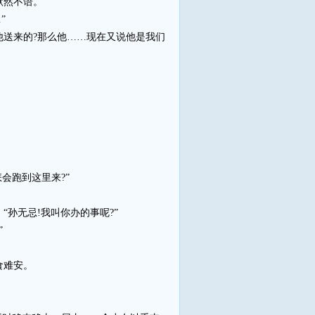
默然不语。
”
送来的?那么他……现在又说他是我们
会跑到这里来?”
孙无忌!我叫你办的事呢?”
”
食难安。