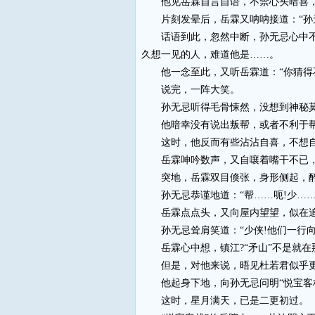
他见岳霖自言自语，不禁心头暗喜，
片刻发晕后，岳霖又呐呐接道：“孙无
话语到此，忽然中断，孙无忌心中不禁
久想一见的人，难道他是……。
他一念至此，又听岳霖道：“你猜得不
说完，一阵大笑。
孙无忌听得毛骨悚然，没想到神秘莫测
他暗幸没有说出叛帮，或者不利于帮
这时，他反而有些沾沾自喜，不想自己
岳霖呻吟数声，又自嚷着嘴干不已，
突地，岳霖双目倏张，身形侧起，醉眼
孙无忌恭谨地道：“帮……呃!少……
岳霖点点头，又向屋内望望，似在追忆
孙无忌耸肩笑道：“少侠!他们一行向东
岳霖心中想，镇江?“矛山”不是就在
但是，对他来说，晤见杜若君似乎更
他起身下地，向孙无忌问明“悦宝客栈
这时，星月满天，已是二更初过。