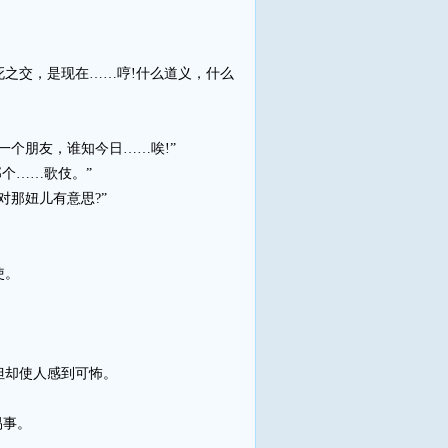
之交，是现在……哼!什么道义，什么
个朋友，谁知今日……唉!”
个……歌伎。”
那妞儿有意思?”
使。
但却使人感到可怖。
易事。