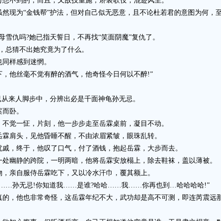
想不到的，而且，又故技重施，矫装歌伎，混迹风尘。
现为“金钱帮”护法，但对自己似无恶意，且不论杜若君的意图为何，至
雪仇吗?她已指天誓日，不再找“笑面阴魔”复仇了。
，总猜不出她究竟为了什么。
同样感到迷惘。
他丝毫不觉有醉的酒气，他奇怪今日何以不醉!”
从来人脚步中，分辨出必是千面神龟孙无忌。
案而卧。
不觉一怔，片刻，他一步步走至岳霖桌前，凝目不动。
霖肩头，见他昏睡不醒，不由浓眉紧皱，眼珠乱转。
戚，终于，他叹了口气，付了酒钱，抱起岳霖，大步而去。
处幽静的跨院，一明两暗，他将岳霖安放榻上，除去鞋袜，盖以薄被。
，亲自服侍岳霖吃下，又以冷水汗巾，覆其额上。
孙无忌!你知道我……是谁?哈哈……我……你再也到…哈哈哈哈!”
，他也非常奇怪，这岳霖年纪不大，武功却是高不可测，即连芮震远那样