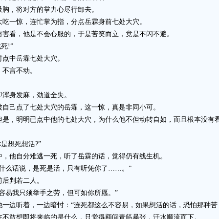
胸，将对方的掌力心尽行卸去。
吃一惊，连忙掌为指，分点岳霖身前七处大穴。
害看，他是不会心服的，于是苦笑而立，竟是不闪不避。
!”
点中岳霖七处大穴。
不言不动。
浑身发麻，劲道全失。
自己点了七处大穴的岳霖，这一惊，真是非同小可。
，明明已点中他的七处大穴，为什么他不但动转自如，而且根本没有看
是想死想活?”
，他自分难逃一死，听了岳霖的话，觉得仍有线生机。
么话说，是死是活，只有听凭你了……。”
后判若二人。
易我只须举手之劳，但可如你所愿。”
边听着，一边暗忖：“连死都这么不容易，如果想活的话，恐怕那种苦，
不敢想即将来临的是什么，只觉得额间青筋暴张，汗水顺流而下。