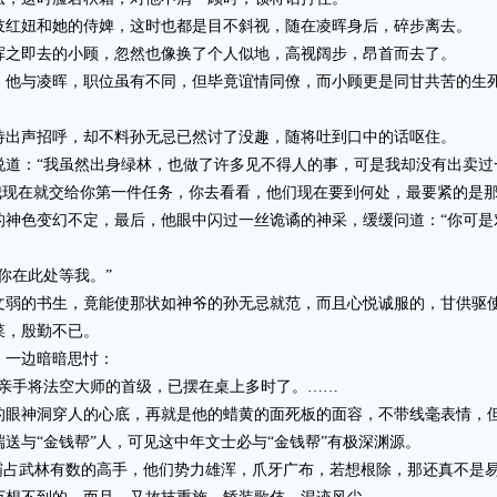
红妞和她的侍婢，这时也都是目不斜视，随在凌晖身后，碎步离去。
之即去的小顾，忽然也像换了个人似地，高视阔步，昂首而去了。
与凌晖，职位虽有不同，但毕竟谊情同僚，而小顾更是同甘共苦的生死
出声招呼，却不料孙无忌已然讨了没趣，随将吐到口中的话呕住。
：“我虽然出身绿林，也做了许多见不得人的事，可是我却没有出卖过一
现在就交给你第一件任务，你去看看，他们现在要到何处，最要紧的是那
色变幻不定，最后，他眼中闪过一丝诡谲的神采，缓缓问道：“你可是对
在此处等我。”
弱的书生，竟能使那状如神爷的孙无忌就范，而且心悦诚服的，甘供驱
，殷勤不已。
一边暗暗思忖：
手将法空大师的首级，已摆在桌上多时了。……
神洞穿人的心底，再就是他的蜡黄的面死板的面容，不带线毫表情，
与“金钱帮”人，可见这中年文士必与“金钱帮”有极深渊源。
占武林有数的高手，他们势力雄浑，爪牙广布，若想根除，那还真不是