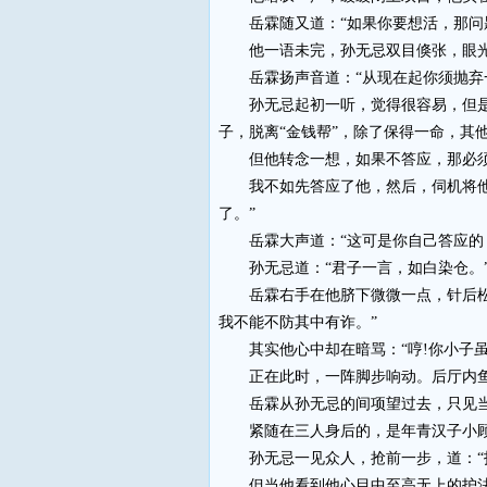
岳霖随又道：“如果你要想活，那问题
他一语未完，孙无忌双目倏张，眼光
岳霖扬声音道：“从现在起你须抛弃一
孙无忌起初一听，觉得很容易，但是仔
子，脱离“金钱帮”，除了保得一命，其
但他转念一想，如果不答应，那必须挨
我不如先答应了他，然后，伺机将他杀
了。”
岳霖大声道：“这可是你自己答应的，
孙无忌道：“君子一言，如白染仓。
岳霖右手在他脐下微微一点，针后松开
我不能不防其中有诈。”
其实他心中却在暗骂：“哼!你小子虽然
正在此时，一阵脚步响动。后厅内鱼
岳霖从孙无忌的间项望过去，只见当
紧随在三人身后的，是年青汉子小顾
孙无忌一见众人，抢前一步，道：“护
但当他看到他心目中至高无上的护法