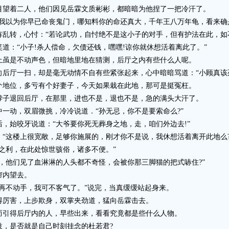
望着二人，他们因见岳霖文质彬彬，都暗暗为他捏了一把冷汗了。
以为你早已命丧鬼门，哪知料你的命还真大，千年王八万年龟，看来确
转，心忖：“若论武功，自忖绝不是这小子的对手，但有护法在此，如不
：“小子!杀人偿命，欠债还钱，嘿嘿!谅你就休想活着离此了。”
虽是不动声色，但暗地里地在猜测，后厅之内有些什么人呢。
厅一扫，却是毫无动情不自有些紧张起来，心中暗暗骂道：“小顾真该死
地位，多亏有个好妻子，今天如果栽在此地，那可是挺冤枉。
子退回后厅，在那里，进也不是，退也不是，急的满头大汗了。
动，双眉微挑，冷冷说道．“孙无忌，你不是要索命么?”
始咬牙说道：“大爷要你死无葬身之地，走，咱们外边去!”
这楼上很宽敞，足够你施展的，刚才你不是说，我休想活着离开此地么?
利，在此处惊世骇俗，诸多不便。”
他们见了血淋淋的人头都不奇怪，会被你那三脚猫的把式哧住?”
内望去。
不动手，我可不客气了。”说完，当真缓缓站起身来。
厉害，上步欺身，双掌夹劲道，猛向岳霖击去。
引得后厅内的人，早些出来，看看究竟都是些什么人物。
，是否就是自己时刻挂念的杜若君?