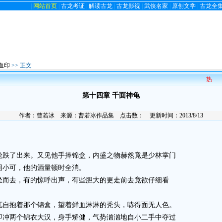
|
网站首页
|
古龙考证
|
解读古龙
|
古龙影视
|
武侠名家
|
原创文学
|
古龙全
血印
>> 正文
热
第十四章 千面神龟
作者：
曹若冰
来源：
曹若冰作品集
点击数：
更新时间：2013/8/13
跌了出来。又见他手捧锦盒，内盛之物赫然竟是少林掌门
同小可，他的酒量顿时全消。
而去，有的惊呼出声，有些胆大的更走前去竟欲仔细看
自抱着那个锦盒，望着鲜血淋淋的秃头，哧得面无人色。
冲两个锦衣大汉，身手矫健，气势汹汹地自小二手中夺过