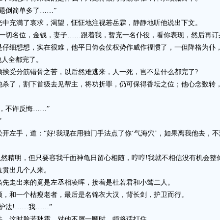
倒简单多了……”
中充满了哀求，渴望，怔怔地注视若岳霖，静静地听他说出下文。
切名位，金钱，妻子……跟着我，暂充一名仆役，看你表现，然后再订
细想想，实在很难，他平日倚会仗权势作威作福惯了，一但降格为仆，
他人全都完了。
受分筋错骨之苦，以后然难逃来，人一死，岂不是什么都完了?
了，割下首级去见帮主，将功折罪，仍可保得香坛之位；他心念数转，
不许反悔……”
”
左手，道：“好!我现在用独门手法点了你‘气海穴’，如果离我他去，不
精明，但只要容我千面神龟日留心相随，哼哼!我就不相信没有机会整你
贯出几个人来。
先走出来的竟是左丞相凌晖，接着是杜若君和小莺二人。
，和一个枯瘦老者，最后是名锦衣大汉，背长剑，护卫而行。
法!……我……”
，这时脸若秋霜，对他不屑一顾时，顿将话打住。