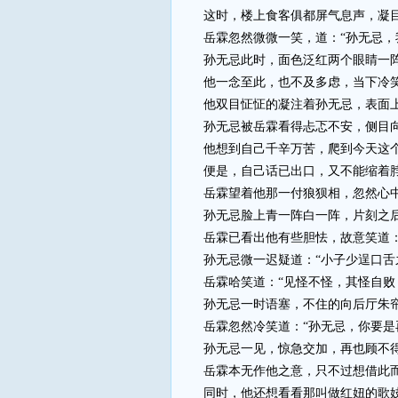
这时，楼上食客俱都屏气息声，凝目
岳霖忽然微微一笑，道：“孙无忌，我
孙无忌此时，面色泛红两个眼睛一阵乱
他一念至此，也不及多虑，当下冷笑道
他双目怔怔的凝注着孙无忌，表面上
孙无忌被岳霖看得忐忑不安，侧目向后
他想到自己千辛万苦，爬到今天这个
便是，自己话已出口，又不能缩着脖
岳霖望着他那一付狼狈相，忽然心中一
孙无忌脸上青一阵白一阵，片刻之后，
岳霖已看出他有些胆怯，故意笑道：“
孙无忌微一迟疑道：“小子少逞口舌之
岳霖哈笑道：“见怪不怪，其怪自败，
孙无忌一时语塞，不住的向后厅朱帘
岳霖忽然冷笑道：“孙无忌，你要是再
孙无忌一见，惊急交加，再也顾不得
岳霖本无作他之意，只不过想借此而
同时，他还想看看那叫做红妞的歌妓