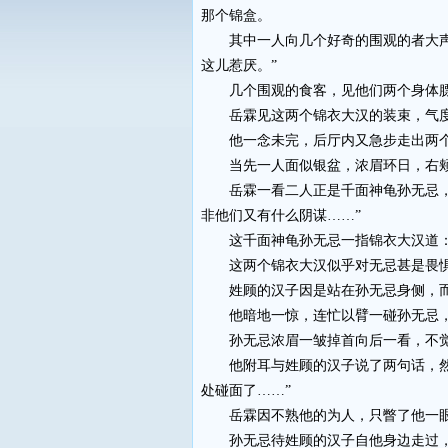
那个锦盒。
其中一人向几个好奇的围观的者大声道
这儿惹厌。”
几个围观的食客，见他们两个身体膘
岳霖见这两个锦衣大汉的装束，气度，
他一念未完，后厅内又急步走出两
当先一人面似银盆，浓眉环日，右颊
岳霖一看二人正是千面神龟孙无忌，和
非他们又有什么阴谋……”
这千面神龟孙无忌一指锦衣大汉道：“
这两个锦衣大汉似乎对无忌甚是畏惧
姓顾的汉子因是站在孙无忌身侧，而
他暗地一惊，连忙以臂一碰孙无忌，
孙无忌浓眉一皱掉首向后一看，不觉
他附耳与姓顾的汉子说了两句话，然后
处碰面了……”
岳霖因不熟他的为人，只瞥了他一眼
孙无忌待姓顾的汉子自他身边走过，奔