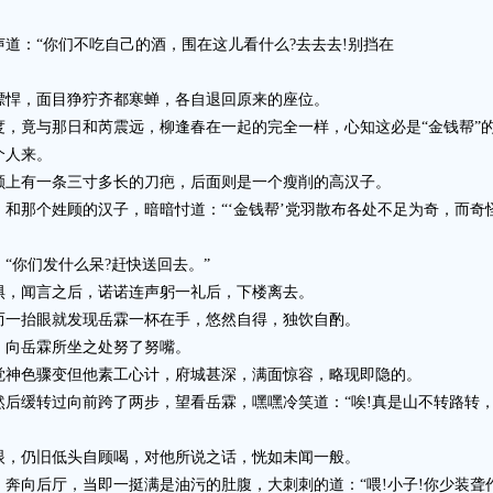
：“你们不吃自己的酒，围在这儿看什么?去去去!别挡在
悍，面目狰狞齐都寒蝉，各自退回原来的座位。
竟与那日和芮震远，柳逢春在一起的完全一样，心知这必是“金钱帮”
个人来。
上有一条三寸多长的刀疤，后面则是一个瘦削的高汉子。
那个姓顾的汉子，暗暗忖道：“‘金钱帮’党羽散布各处不足为奇，而奇
你们发什么呆?赶快送回去。”
，闻言之后，诺诺连声躬一礼后，下楼离去。
一抬眼就发现岳霖一杯在手，悠然自得，独饮自酌。
向岳霖所坐之处努了努嘴。
神色骤变但他素工心计，府城甚深，满面惊容，略现即隐的。
缓转过向前跨了两步，望看岳霖，嘿嘿冷笑道：“唉!真是山不转路转，
，仍旧低头自顾喝，对他所说之话，恍如未闻一般。
向后厅，当即一挺满是油污的肚腹，大刺刺的道：“喂!小子!你少装聋作