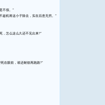
是不假。”
趁机将这小子除去，实在后患无穷。”
，怎么这么久还不见出来?”
死在眼前，谁还耐烦再跑路?”