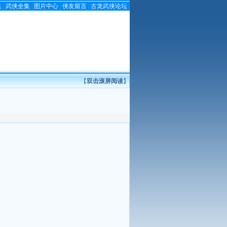
集
|
武侠全集
|
图片中心
|
侠友留言
|
古龙武侠论坛
|
【
双击滚屏阅读
】