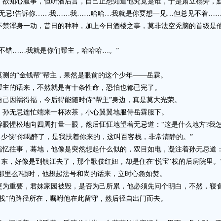
欲知心腹事，但听酒后言，自己正想知道他究竟是谁，于是肃立榻旁，
忌!告诉你……我……我……哈哈…我就是你要想一见…但总见不着……
浑身一动，昔日的种种，加上今日酒楼之事，莫非法空秃脑的首级是他
错……我就是你们帮主，哈哈哈…。”
的“金钱帮”帮主，果然是眼前的这个少年——岳霖。
主的话来，不然就是有十条性命，恐怕也都已完了。
因祸得福，今后得能随时侍“帮主”身边，真是莫大光荣。
孙无忌连忙端来一杯浓茶，小心翼翼地服侍岳霖服下。
惺松地向四周打量一眼，然后怔怔地望着无忌道：“这是什么地方?我怎
少侠!你喝醉了，是我扶着你来的，这叫百客栈，非常清静的。”
往事，蓦地，他像是突然想起什么似的，双目如电，凝注着孙无忌道：“
，好像是到镇江去了，那个歌伎红妞，却是住在‘悦宝’栈的后房院里。
那里么?顿时，他想起法号和尚的话来，立时心急如焚。
为重要，君妹家园被毁，是否为己所累，他必须先问个明白，不然，寝
”的路径所在，嘱咐他在此留守，然后径自出门而去。