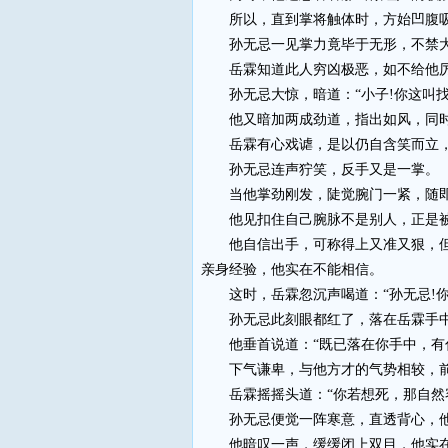
所以，直到掌将触体时，方始凹腹吸
孙无忌一见掌力竟毕于无形，不禁大
岳霖知道此人穷凶极恶，如不给他厉
孙无忌大惊，暗道：“小子!你这叫找死
他又暗加两成劲道，指出如风，同时
岳霖有心戏谑，是以仍自含笑而立，
孙无忌连声狞笑，反手又是一掌。
当他掌劲刚发，陡觉腕门一紧，随即
他见扣住自己腕脉不是别人，正是被
他自信出手，可称得上又准又狠，但是
亲身经验，他实在不能相信。
这时，岳霖忽沉声喝道：“孙无忌!你
孙无忌此刻眼都红了，落在岳霖手中
他垂首说道：“既已落在你手中，有什
下气谦卑，与他方才的气势相较，前
岳霖摇摇头道：“你若想死，那自然容
孙无忌便觉一阵寒意，直透背心，他一
他暗叹一声，缓缓闭上双目，他实在