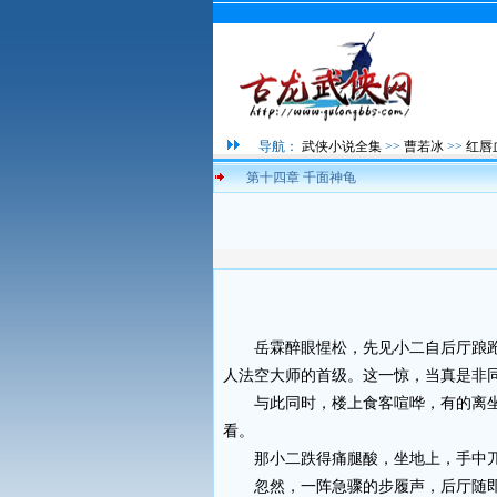
导航：
武侠小说全集
>>
曹若冰
>>
红唇
第十四章 千面神龟
岳霖醉眼惺松，先见小二自后厅踉跄
人法空大师的首级。这一惊，当真是非
与此同时，楼上食客喧哗，有的离坐
看。
那小二跌得痛腿酸，坐地上，手中兀
忽然，一阵急骤的步履声，后厅随即