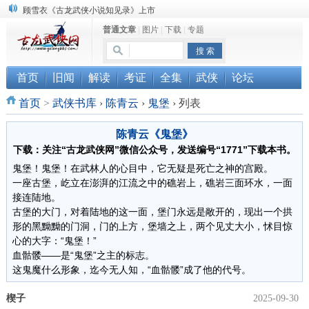
顾雪衣《古龙武侠小说知见录》上市
普通文章
|
图片
|
下载
|
专题
“武侠书库”查缺补漏活动圆满结束
《古龙小说原貌探究》修订版已上市
首页
旧闻
解读
考证
全集
武侠
论坛
首页
>
武侠书库
›
陈青云
›
鬼堡
›
列表
陈青云《鬼堡》
下载：关注“古龙武侠网”微信公众号，发送编号“1771”下载本书。
鬼堡！鬼堡！在武林人的心目中，它无疑是死亡之神的宫殿。
一座古堡，屹立在澎湃的江流之中的礁岩上，礁岩三面环水，一面
接连陆地。
古堡的大门，对着陆地的这一面，堡门永远是敞开的，现出一个拱
形的黑黝黝的门洞，门的上方，堡墙之上，两个见丈大小，怵目惊
心的大字：“鬼堡！”
血骷髅——是“鬼堡”之主的标志。
这鬼魔什么形象，迄今无人知，“血骷髅”成了他的代号。
楔子
2025-09-30