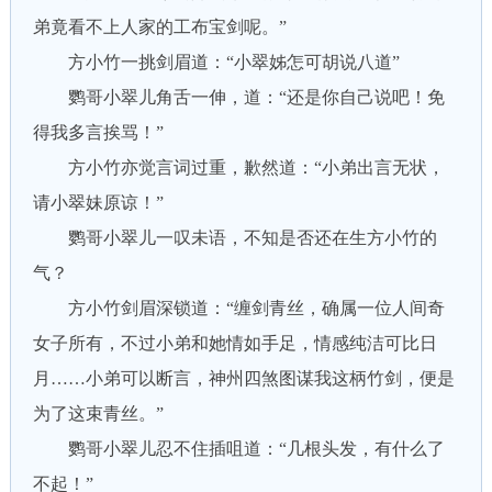
弟竟看不上人家的工布宝剑呢。”
方小竹一挑剑眉道：“小翠姊怎可胡说八道”
鹦哥小翠儿角舌一伸，道：“还是你自己说吧！免
得我多言挨骂！”
方小竹亦觉言词过重，歉然道：“小弟出言无状，
请小翠妹原谅！”
鹦哥小翠儿一叹未语，不知是否还在生方小竹的
气？
方小竹剑眉深锁道：“缠剑青丝，确属一位人间奇
女子所有，不过小弟和她情如手足，情感纯洁可比日
月……小弟可以断言，神州四煞图谋我这柄竹剑，便是
为了这束青丝。”
鹦哥小翠儿忍不住插咀道：“几根头发，有什么了
不起！”