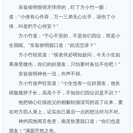
东翁侯明恨得牙痒痒的，盯了方小竹一眼：
道：“小侠有心作弄，万一三弟无心出手，误伤了小
侠，叫老朽于心何安？”
方小竹道：“于心不安的，不是你们四位，而是小
生我呢。”东翁侯明脱口道：“此话怎讲？”
方小竹轻笑道：“侯老何必明知故问，今天小生如
果身受微伤，你们的好朋友，只怕要对各位不住吧！”
东翁侯明神色一沮，作声不得。
方小竹放声狂笑道：“小生也有一位好朋友，他长
得脸瘦脖子长，高高个子，不知你们四位识是不识？”
他把锦心红线祖父的相貌轻描淡写的说了出来，要
在对方四人身上，证实自己最后一点的想法对与不对。
神州四煞闻言色变，南灵狄墨脱口道：“你们也是
朋友！”满面茫然之色。