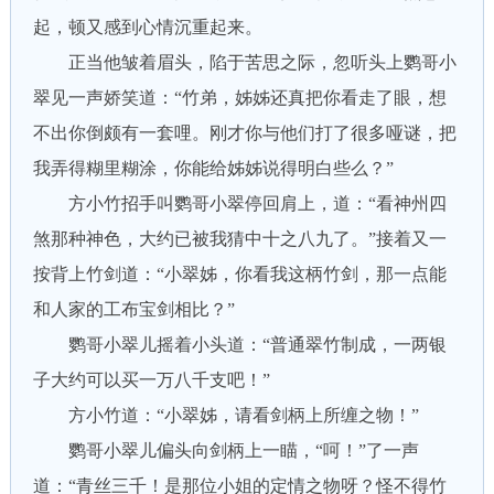
起，顿又感到心情沉重起来。
正当他皱着眉头，陷于苦思之际，忽听头上鹦哥小
翠见一声娇笑道：“竹弟，姊姊还真把你看走了眼，想
不出你倒颇有一套哩。刚才你与他们打了很多哑谜，把
我弄得糊里糊涂，你能给姊姊说得明白些么？”
方小竹招手叫鹦哥小翠停回肩上，道：“看神州四
煞那种神色，大约已被我猜中十之八九了。”接着又一
按背上竹剑道：“小翠姊，你看我这柄竹剑，那一点能
和人家的工布宝剑相比？”
鹦哥小翠儿摇着小头道：“普通翠竹制成，一两银
子大约可以买一万八千支吧！”
方小竹道：“小翠姊，请看剑柄上所缠之物！”
鹦哥小翠儿偏头向剑柄上一瞄，“呵！”了一声
道：“青丝三千！是那位小姐的定情之物呀？怪不得竹