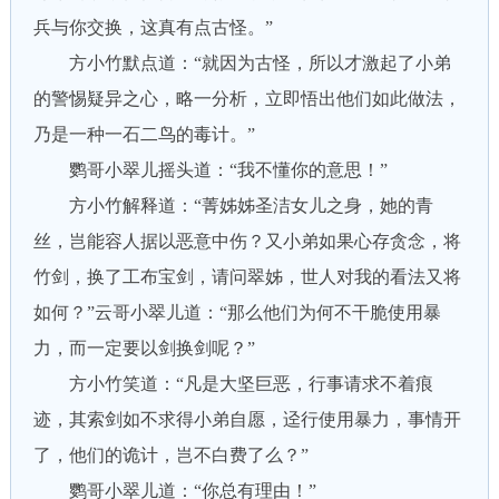
兵与你交换，这真有点古怪。”
方小竹默点道：“就因为古怪，所以才激起了小弟
的警惕疑异之心，略一分析，立即悟出他们如此做法，
乃是一种一石二鸟的毒计。”
鹦哥小翠儿摇头道：“我不懂你的意思！”
方小竹解释道：“菁姊姊圣洁女儿之身，她的青
丝，岂能容人据以恶意中伤？又小弟如果心存贪念，将
竹剑，换了工布宝剑，请问翠姊，世人对我的看法又将
如何？”云哥小翠儿道：“那么他们为何不干脆使用暴
力，而一定要以剑换剑呢？”
方小竹笑道：“凡是大坚巨恶，行事请求不着痕
迹，其索剑如不求得小弟自愿，迳行使用暴力，事情开
了，他们的诡计，岂不白费了么？”
鹦哥小翠儿道：“你总有理由！”