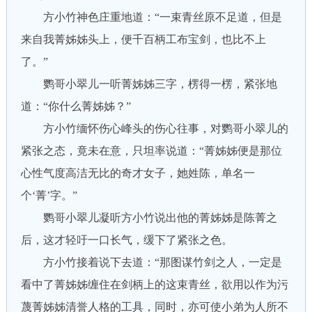
方小竹神色庄重地道：“一束青丝原不足道，但是
来自我菁姊姊头上，便千百柄工布宝剑，也比不上
了。”
鹦哥小翠儿一听菁姊姊三字，楞得一楞，紧张地
道：“你什么菁姊姊？”
方小竹缅怀伤心峰头的伤心往事，对鹦哥小翠儿的
紧张之态，竟未在意，只坦率说道：“菁姊姊便是那位
心性气度高洁无比的奇才女子，她姓陈，单名一
个‘菁’字。”
鹦哥小翠儿凝听方小竹说出他的菁姊姊是陈菁之
后，这才轻吁一口长气，缓下了紧张之色。
方小竹接着说下去道：“那图谋竹剑之人，一定是
看中了菁姊姊缠住在剑柄上的这束青丝，欲用以作为污
蔑菁姊姊清誉人格的工具，同时，亦可使小弟为人所不