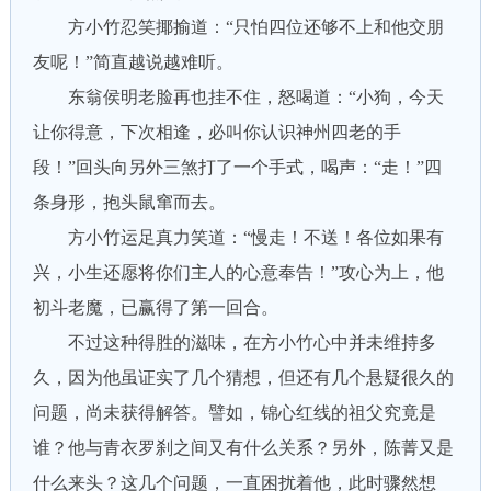
方小竹忍笑揶揄道：“只怕四位还够不上和他交朋
友呢！”简直越说越难听。
东翁侯明老脸再也挂不住，怒喝道：“小狗，今天
让你得意，下次相逢，必叫你认识神州四老的手
段！”回头向另外三煞打了一个手式，喝声：“走！”四
条身形，抱头鼠窜而去。
方小竹运足真力笑道：“慢走！不送！各位如果有
兴，小生还愿将你们主人的心意奉告！”攻心为上，他
初斗老魔，已赢得了第一回合。
不过这种得胜的滋味，在方小竹心中并未维持多
久，因为他虽证实了几个猜想，但还有几个悬疑很久的
问题，尚未获得解答。譬如，锦心红线的祖父究竟是
谁？他与青衣罗刹之间又有什么关系？另外，陈菁又是
什么来头？这几个问题，一直困扰着他，此时骤然想