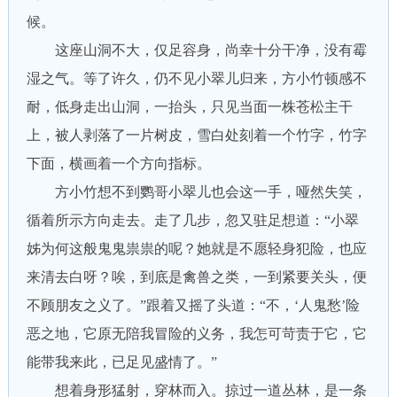
候。
这座山洞不大，仅足容身，尚幸十分干净，没有霉
湿之气。等了许久，仍不见小翠儿归来，方小竹顿感不
耐，低身走出山洞，一抬头，只见当面一株苍松主干
上，被人剥落了一片树皮，雪白处刻着一个竹字，竹字
下面，横画着一个方向指标。
方小竹想不到鹦哥小翠儿也会这一手，哑然失笑，
循着所示方向走去。走了几步，忽又驻足想道：“小翠
姊为何这般鬼鬼祟祟的呢？她就是不愿轻身犯险，也应
来清去白呀？唉，到底是禽兽之类，一到紧要关头，便
不顾朋友之义了。”跟着又摇了头道：“不，‘人鬼愁’险
恶之地，它原无陪我冒险的义务，我怎可苛责于它，它
能带我来此，已足见盛情了。”
想着身形猛射，穿林而入。掠过一道丛林，是一条