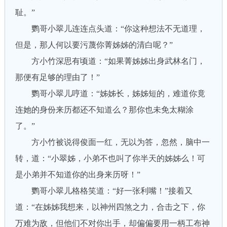
耻。”
鹦哥小翠儿连连点头道：“你这种想法不无道理，
但是，那人何以要污蔑你菁姊姊的清白呢？”
方小竹深思有顷道：“如果菁姊姊出身武林名门，
那便有足够的理由了！”
鹦哥小翠儿哼道：“姊姊长，姊姊短的，难道你竟
连她的身份来历都还不知道么？那你也未免太糊涂
了。”
方小竹被说得俊面一红，无以为答，忽然，脑中一
转，道：“小翠姊，小弟不也叫了你半天的姊姊么！可
是小弟并不知道你的出身来历呀！”
鹦哥小翠儿格格笑道：“好一张利嘴！”接着又
道：“在姊姊我想来，以神州四煞之力，合击之下，你
万难为敌，但他们不对你出手，却偏偏要用一柄工布神