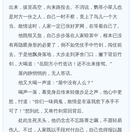
出来，拔至高空，向来路投去。不消说，鹦哥小翠儿也
是对方一伙之人，自己一时不察，竟上了鸟儿一个大
当。敢情这时，人家一定已张好罗网，在等着自己了。
他既恨又急，自己步步落在人家暗算中，根本已没
有再隐匿身形的必要了，倒不如凭仗手中竹剑，闯仗前
去。于是他飘身落地，大步走到茅舍门口，撇下背后竹
剑，大喝道：“岳阳方小竹造访！还不出来接驾。”
屋内静悄悄的，无人答话。
他又大喝一声道：“屋中没有人么？”
喝声一落，蓦觉身后传来轻微步足之声，他心中更
怒，忖道：“你们一味捣鬼，敢情是非逼我愈下杀手不
可了！”想到此，又将竹剑背回背后。
处此生死关头，他仍念念不忘陈菁之嘱，不愿轻易
伤人。不过，人家既以手段对付自己，自己也得报以颜