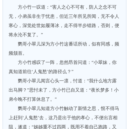
方小竹一叹道：“害人之心不可有，防人之念不可
无，小弟虽非生于忧患，但近三年所见所闻，无不令人
寒心，深觉处世如履薄冰，走不得半步错路，否则，便
将永沦不复了。”
鹦哥小翠儿深为方小竹这番话所动，似有同感，频
频颔首。
方小竹感叹了一阵，忽然昂首问道：“小翠妹，你
真知道前往‘人鬼愁’的路径么？”
鹦哥小翠儿闻言心头一凛，忖道：“我什么地方露
出马脚？”思忖未了，方小竹已自又道：“夜长梦多！小
弟今晚不打算休息了。”
鹦哥小翠儿知道方小竹触动了新情之思，恨不得马
上赶到‘人鬼愁’去，这乃是出于他的孝心，不便出言相
阻，遂道：“姊姊重不过四两，既用不着自己跑路，又