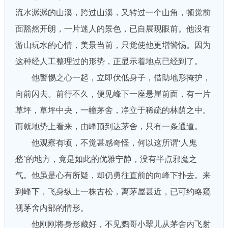
流水潺潺的山溪，跨过山溪，又转过一个山角，顿觉前
面豁然开朗，一片迷人的景色，已自展现眼前。他没有
游山玩水的心情，美景当前，只觉使他更增警惕。因为
这种经人工整理过的形势，正显示着地点已经到了。
他警惕之心一起，立即伏低身子，借助地形掩护，
向前闪去。前行不久，便见峰下一座悬崖前面，有一片
草坪，草坪中央，一幢茅舍，净立于稀疏的林荫之中。
而就地势上看来，由峰顶到达茅舍，只有一条通道。
他观察有顷，不觉甚感奇怪，何以这所谓‘人鬼
愁’的地方，竟是如此的优雅宁静，没有半点邪魔之
气。他虽是心有所疑，却仍勇往直前的向峰下扑去。来
到峰下，飞身纵上一株古松，离茅屋甚近，已可约略窥
视茅舍内部的情形。
他刚刚将身形藏好，不见鹦哥小翠儿从茅舍内飞射