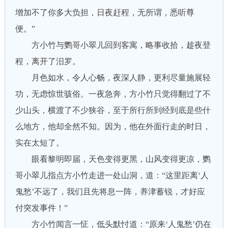
增加不了你多大负担，日夜赶程，无所谓，悉听尊
便。”
方小竹与鹦哥小翠儿回到客寓，略事收拾，趁夜登
程，离开了汨罗。
月色如水，令人心畅，夜深人静，更利尽量施展轻
功，无虑惊世骇俗。一夜急奔，方小竹只觉得翻过了不
少山头，横渡了不少狭谷，至于所行所到经到底是些什
么地方，他却全然不知。因为，他在外面行走的时日，
实在太短了。
眼看黎明即届，天色变得更黑，山风变得更凉，鹦
哥小翠儿指点方小竹走进一处山洞，道：“这里距离‘人
鬼愁’不远了，我们且先将息一阵，养津蓄锐，才好应
付突发事件！”
方小竹闻言一怔，低头默忖道：“原来‘人鬼愁’仍在