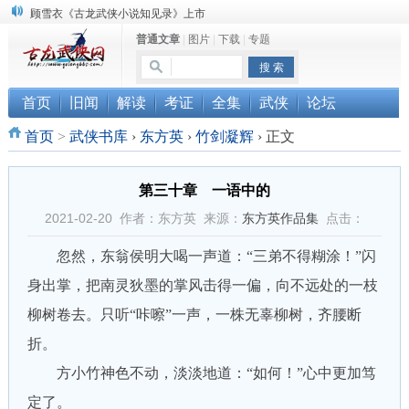
“武侠书库”查缺补漏活动圆满结束
普通文章
|
图片
|
下载
|
专题
《古龙小说原貌探究》修订版已上市
顾雪衣《古龙武侠小说知见录》上市
首页
旧闻
解读
考证
全集
武侠
论坛
首页
>
武侠书库
›
东方英
›
竹剑凝辉
›
正文
第三十章 一语中的
2021-02-20 作者：东方英 来源：
东方英作品集
点击：
忽然，东翁侯明大喝一声道：“三弟不得糊涂！”闪
身出掌，把南灵狄墨的掌风击得一偏，向不远处的一枝
柳树卷去。只听“咔嚓”一声，一株无辜柳树，齐腰断
折。
方小竹神色不动，淡淡地道：“如何！”心中更加笃
定了。