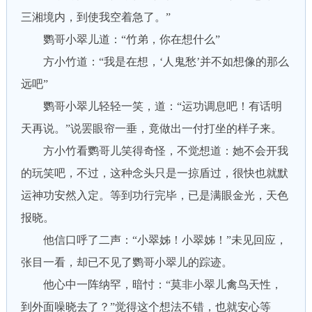
三湘境内，到使我空着急了。”
鹦哥小翠儿道：“竹弟，你在想什么”
方小竹道：“我是在想，‘人鬼愁’并不如想像的那么
远吧”
鹦哥小翠儿轻轻一笑，道：“运功调息吧！有话明
天再说。”说罢眼帘一垂，竟做出一付打坐的样子来。
方小竹看鹦哥儿笑得奇怪，不觉想道：她不会开我
的玩笑吧，不过，这种念头只是一掠盾过，很快也就默
运神功安然入定。等到功行完毕，已是满眼金光，天色
报晓。
他信口呼了二声：“小翠姊！小翠姊！”未见回应，
张目一看，却已不见了鹦哥小翠儿的踪迹。
他心中一阵纳罕，暗忖：“莫非小翠儿禽鸟天性，
到外面噪晓去了？”觉得这个想法不错，也就安心等