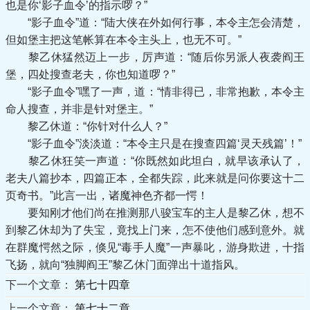
也是你‘影子血令’的指示啰？”
“影子血令”道：“陆大侠在外如何行事，本令主怎会清楚，
但如堡主把这笔帐算在本令主头上，也无不可。”
黎乙休猛然迈上一步，厉声道：“随后你另派人夜袭阎王
堡，四处搜查老夫，你也知道啰？”
“影子血令”嘿了一声，道：“情非得已，非常抱歉，本令主
命人搜查，并非是针对堡主。”
黎乙休道：“你针对什么人？”
“影子血令”淡淡道：“本令主只是在搜查四篇‘灵天残篇’！”
黎乙休狂笑一声道：“你既然如此坦白，就早该承认了，
老夫八篇抄本，四篇正本，全都失踪，此来就是问你要这十二
页奇书。”此言一出，诸魔神色齐都一愕！
要知刚才他们尚在推测那八骏宝车的主人是黎乙休，想不
到黎乙休却为了失宝，竟找上门来，怎不使他们感到意外。就
在群魔愕然之际，倏见“毒手人魔”一声暴叱，游身欺进，十指
飞扬，就向“独脚阎王”黎乙休门面弹出十道指风。
下一个文章：
第七十四章
上一个文章：
第七十二章