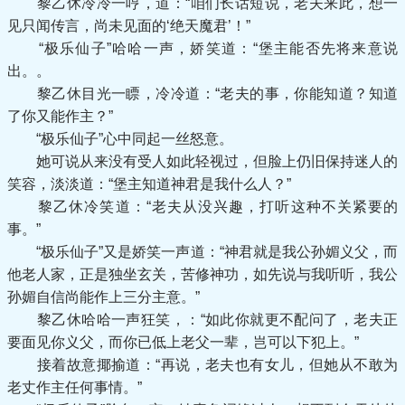
黎乙休冷冷一哼，道：“咱们长话短说，老夫来此，想一
见只闻传言，尚未见面的‘绝天魔君’！”
“极乐仙子”哈哈一声，娇笑道：“堡主能否先将来意说
出。。
黎乙休目光一瞟，冷冷道：“老夫的事，你能知道？知道
了你又能作主？”
“极乐仙子”心中同起一丝怒意。
她可说从来没有受人如此轻视过，但脸上仍旧保持迷人的
笑容，淡淡道：“堡主知道神君是我什么人？”
黎乙休冷笑道：“老夫从没兴趣，打听这种不关紧要的
事。”
“极乐仙子”又是娇笑一声道：“神君就是我公孙媚义父，而
他老人家，正是独坐玄关，苦修神功，如先说与我听听，我公
孙媚自信尚能作上三分主意。”
黎乙休哈哈一声狂笑，：“如此你就更不配问了，老夫正
要面见你义父，而你已低上老父一辈，岂可以下犯上。”
接着故意揶揄道：“再说，老夫也有女儿，但她从不敢为
老丈作主任何事情。”