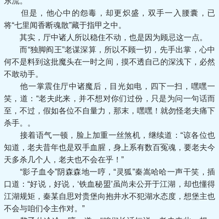
东流。
但是，他心中的怨毒，却更炽盛，双手一入腰囊，已
将“七里闻香断魂散”藏于指甲之中。
其实，厅中诸人所以稳住不动，也是因为顾忌这一点。
而“独脚阎王”老谋深算，所以不顾一切，先手出掌，心中
何不是料到这批魔头在一时之间，摸不透自己的深浅下，必然
不敢动手。
他一掌震住厅中诸魔后，目光如电，四下一扫，嘿嘿一
笑，道：“老夫此来，并不想对你们过份，只是为问一句话而
至，不过，假如各位不自量力，那末，嘿嘿！就勿怪老夫痛下
杀手。。
接着语气一顿，脸上加重一丝煞机，继续道：“谅各位也
知道，老夫昔年也是双手血腥，身上系有数百冤魂，要老夫今
天多杀几个人，老夫也不会在乎！”
“影子血令”阴森森地一哼，“灵狐”秦嵩哈哈一声干笑，插
口道：“好说，好说，‘铁血秘盟’虽尚未公开于江湖，却也懂得
江湖规矩，秦某自思对贵堡向抱井水不犯湖水态度，想堡主也
不会与咱们令主作对。”