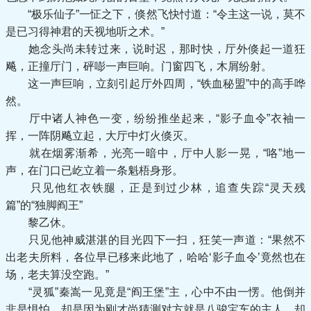
“极乐仙子”一怔之下，倏然飞快忖道：“令主这一说，莫不
是已习得神君的天视地听之术。”
她念头尚未转过来，说时迟，那时快，厅外倏起一道狂
飚，正撞厅门，砰嘭一声巨响。门窗四飞，木屑纷射。
这一声巨响，立刻引起厅外四周，“铁血秘盟”中的高手哗
然。
厅中诸人神色一变，纷纷推坐起来，“影子血令”衣袖一
挥，一阵阴飚立起，大厅中灯火倏灭。
就在烟雾渐希，光亮一暗中，厅中人影一晃，“咯”地一
声，在门口已屹立着一条魁梧身形。
只见他红衣铁腿，正是到过少林，追查失踪“灵天残
篇”的“独脚阎王”
黎乙休。
只见他神威湛湛的目光四下一扫，狂笑一声道：“果然不
出老夫所料，各位早已移来此地了，哈哈‘影子血令’竟然也在
场，老夫算没空跑。”
“灵狐”秦嵩一见竟是“阎王堡”主，心中不由一愣。他倒并
非是惧怕，却是因为刚才尚猜测对方就是八骏宝车的主人，却