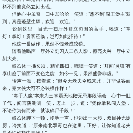
料不到他竟然立刻出现。
但他心中虽奇，口中却哈哈一笑道：“想不到‘阎王堡主’驾
到，真是蓬壁生辉，欢迎，欢迎。”
说到这里，目光一扫厅外群立包围的高手，喝道：“掌
灯！掌灯！贵客莅临，岂可如此招待！”
他这一番做作，果然不愧老成狡猾。
随着他喝声，厅外立刻闪入二条人影，擦亮火种，厅中立
刻大亮。
黎乙休一拂长须，精光四扫，嘿嘿一笑道：“耳闻‘灵狐’有
泰山崩于前面不变色之能，如今一见，果然盛誉非虚。”
语声一顿，接着道：“但今天老夫今晚来此，并非做客而
来，秦大侠大可不必装模作样！”
“毒手人魔”本来为三掌震天地陆无忌那段误会，心中一肚
子气，闻言阴测测一笑，迈上一步，道：“凭你敢私闯入堡，
不论你为何而来，就该碎尸千段！”
黎乙休脚下一顿，咚地一声，也迈出一大步，双目神光陡
厉，冷笑道：“原来南北双毒也在这里，正好，让你知道老夫
是否怕你指中毒物！”