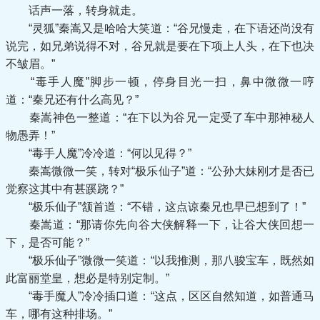
话声一落，转身就走。
“灵狐”秦嵩又是哈哈大笑道：“谷兄慢走，在下语还尚没有
说完，如兄弟说得不对，谷兄就是要在下项上人头，在下也决
不皱眉。”
“毒手人魔”脚步一顿，停身目光一扫，鼻中微微一哼
道：“秦兄还有什么高见？”
秦嵩神色一整道：“在下以为谷兄一定受了车中那神秘人
物愚弄！”
“毒手人魔”冷冷道：“何以见得？”
秦嵩微微一笑，转对“极乐仙子”道：“公孙大妹刚才是否已
觉察这其中有甚蹊跷？”
“极乐仙子”颔首道：“不错，这点谅秦兄也早已想到了！”
秦嵩道：“那请你先向谷大侠解释一下，让谷大侠回想一
下，是否可能？”
“极乐仙子”微微一笑道：“以我推测，那八骏宝车，既然如
此富丽堂皇，想必是特别定制。”
“毒手魔人”冷冷插口道：“这点，区区自然知道，如普通马
车，哪有这种排场。”