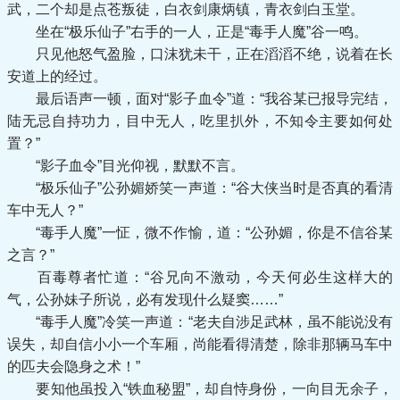
武，二个却是点苍叛徒，白衣剑康炳镇，青衣剑白玉堂。
坐在“极乐仙子”右手的一人，正是“毒手人魔”谷一鸣。
只见他怒气盈脸，口沫犹未干，正在滔滔不绝，说着在长
安道上的经过。
最后语声一顿，面对“影子血令”道：“我谷某已报导完结，
陆无忌自持功力，目中无人，吃里扒外，不知令主要如何处
置？”
“影子血令”目光仰视，默默不言。
“极乐仙子”公孙媚娇笑一声道：“谷大侠当时是否真的看清
车中无人？”
“毒手人魔”一怔，微不作愉，道：“公孙媚，你是不信谷某
之言？”
百毒尊者忙道：“谷兄向不激动，今天何必生这样大的
气，公孙妹子所说，必有发现什么疑窦……”
“毒手人魔”冷笑一声道：“老夫自涉足武林，虽不能说没有
误失，却自信小小一个车厢，尚能看得清楚，除非那辆马车中
的匹夫会隐身之术！”
要知他虽投入“铁血秘盟”，却自恃身份，一向目无余子，