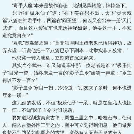
“毒手人魔”本来是故作姿态，此刻见风转舵，悻悻坐下。
只听得“极乐仙子”道：“在下实在想不出，天下‘灵天残
篇’八篇在神君手中，四篇在‘阎王堡’，何以又会出来一册‘天门
武谱’，而且这八骏宝车也来历神秘如谜，他耍这一手，不知
道究竟何在？”
“灵狐”秦嵩皱眉道：“莫非独脚阎王黎老鬼已悟得神功，故
弄玄虚，听说他把一至八篇已录下副本，此举实非人狡滑。”
他思路一转入岐途，立刻俯首沉思起来。
其实当今武林，谁又知道车中那二位老者是谁？“极乐仙
子”目光一瞥，始终未发一言的“影子血令”娇笑一声道：“令主
何以不发一言？”
“影子血令”寒目一扫，冷冷道：“朋友来了多时，何不也进
厅来一谈！”
这兀然的发话，不但“极乐仙子”一呆，就是在座几人也怔
了一怔，不知“影子血令”对谁说话。
要知道此刻这秦家古堡，周围三里之中，暗桩密布，任何
人一闯入古堡外围三里之内，堡中可立刻得到消息，他们做梦
也想不到防范如此周密的古堡，竟然有人无声无息的潜入。