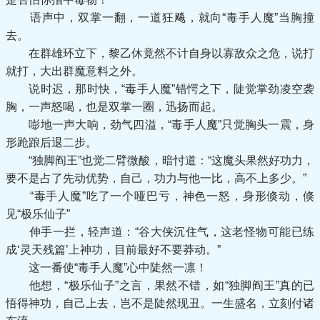
语声中，双掌一翻，一道狂飚，就向“毒手人魔”当胸撞
去。
在群雄环立下，黎乙休竟然不计自身以寡敌众之危，说打
就打，大出群魔意料之外。
说时迟，那时快，“毒手人魔”错愕之下，陡觉掌劲凌空袭
胸，一声怒喝，也是双掌一圈，迅扬而起。
嘭地一声大响，劲气四溢，“毒手人魔”只觉胸头一震，身
形跄踉后退二步。
“独脚阎王”也觉二臂微酸，暗忖道：“这魔头果然好功力，
要不是占了先动优势，自己，功力与他一比，高不上多少。”
“毒手人魔”吃了一个哑巴亏，神色一怒，身形倏动，倏
见“极乐仙子”
伸手一拦，轻声道：“谷大侠沉住气，这老怪物可能已练
成‘灵天残篇’上神功，目前最好不要莽动。”
这一番使“毒手人魔”心中陡然一凛！
他想，“极乐仙子”之言，果然不错，如“独脚阎王”真的已
悟得神功，自己上去，岂不是陡然现丑。一生盛名，立刻付诸