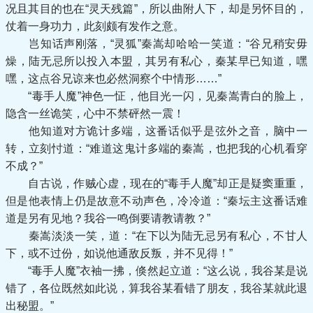
况且其目的也在“灵天残篇”，所以曲附人下，却是另怀目的，
仗着一身功力，此刻颇有发作之意。
岂知话声刚落，“灵狐”秦嵩却哈哈一笑道：“谷兄稍安毋
燥，陆无忌所以投入本盟，其另有私心，秦某早已知道，嘿
嘿，这点谷兄谅来也必然洞察个中情形……”
“毒手人魔”神色一怔，他目光一闪，见秦嵩青白的脸上，
隐含一丝诡笑，心中不禁砰然一震！
他知道对方诡计多端，这番话似乎是弦外之音，脑中一
转，立刻忖道：“难道这鬼计多端的秦嵩，也把我的心机看穿
不成？”
自古说，作贼心虚，现在的“毒手人魔”却正是疑窦重重，
但是他表情上仍是故意不动声色，冷冷道：“秦坛主这番话难
道是另有见地？我谷一鸣倒要请教请教？”
秦嵩淡淡一笑，道：“在下以为陆无忌另有私心，不甘人
下，或不过份，如说他通敌反叛，并不见得！”
“毒手人魔”衣袖一拂，倏然起立道：“这么说，我谷某是说
错了，各位既然如此说，算我谷某看错了朋友，我谷某就此退
出秘盟。”