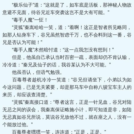
“极乐仙子”道：“这就是了，如车底是活板，那神秘人物故
意避不见面，待谷兄近车突袭这岂不是大有可能。”
“毒手人魔”一怔！
“灵狐”秦嵩哈哈一笑，道：“着啊！这正是智者所见略同，
如那人钻身车下，谷兄虽然智虑千万，也不会料到这一番，谷
兄是否认为可能！”
“毒手人魔”木然暗忖道：“这一点我怎没有想到！”
但是，他虽自己承认当时百密一疏，表面却仍不肯认输，
冷冷道：“秦兄及仙子的话，我谷某认为不大可能。”
他虽否认，但语气勉强。
百毒尊者趁机冷冷一笑道：“谷兄但请坐下，小弟以为如
今这问题，已是无关紧要，却是那马车中自称八骏宝车主人的
来历，却应该查清楚。”
“灵狐”秦嵩接口道：“尊者这言，正是一针见血，谷兄对陆
无忌之间的误会，我秦嵩保证略施小计，即可知道是非，如陆
无忌真如谷兄所说，莫说谷兄放他不过，就在座之人，没有一
个能放过他。”
百毒尊者嘿嘿一笑，连连道：“正是，正是。”