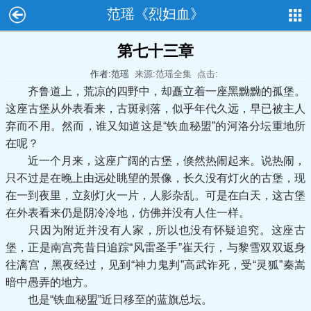
范瑶《烈妇血》
第七十三章
作者:范瑶
来源:范瑶全集
点击:
齐鲁道上，荒凉的四野中，却矗立着一座黑黝黝的孤堡。
这座古堡从外表看来，古斑剥落，似乎年代久远，早已被主人
弃而不用。然而，谁又知道这是“铁血秘盟”的河洛分坛重地所
在呢？
近一个月来，这座广阔的古堡，倏然热闹起来。说热闹，
只不过是在晚上由远处眺望的景像，长久没有灯火的古堡，现
在一到夜里，立刻灯火一片，人影杂乱。可是在白天，这古堡
在外表看来仍是阴冷冷地，仿佛并没有人住一样。
只因为附近并没有人家，所以也没有怀疑追究。这座古
堡，正是南宫亮昔日追踪“风雷圣手”崔天行，与黎雪双双返身
往漓宫，黑夜经过，见到“神力鬼判”高武诈死，受“灵狐”秦嵩
暗中愚弄的地方。
也是“铁血秘盟”近日移至的蓝旗总坛。