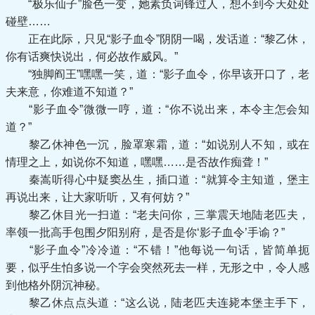
“极乐仙子”脸色一变，她素负词锋过人，想不到今天处处
碰壁……
正在此际，只见“影子血令”阴阴一喝，发话道：“黎乙休，
你有话爽快说出，何必故作威风。”
“独脚阎王”嘿嘿一笑，道：“影子血令，你早该开口了，老
夫来意，你难道不知道？”
“影子血令”微微一哼，道：“你不说出来，本令主怎会知
道？”
黎乙休神色一沉，脸罩寒霜，道：“如说别人不知，或在
情理之上，如说你不知道，嘿嘿……是否故作痴聋！”
秦嵩听得心中疑窦丛生，插口道：“就算令主知道，堡主
再说出来，让大家听听，又有何妨？”
黎乙休目光一扫道：“老夫问你，三掌震天地陆老匹夫，
率领一批高手包围夕阳别府，是否是你‘影子血令’手谕？”
“影子血令”冷冷道：“不错！”他每说一句话，皆简单扼
要，似乎生怕多说一个字会突然死去一样，无形之中，令人感
到他格外阴沉神秘。
黎乙休点点头道：“这么说，陆老匹夫连毙本堡主手下，