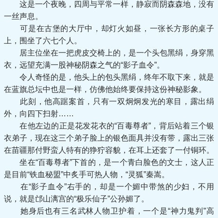
这是一个夜晚，四周与平常一样，静寂而阴森森地，没有
一丝声息。
可是在古堡的大厅中，却灯火如昼，一张长方形的桌子
上，围坐了六七个人。
居主位坐在一把虎皮交椅上的，是一个头包黑绢，身穿黑
衣，远望充满一股神秘阴森之气的“影子血令”。
令人奇怪的是，他头上的包头黑绢，终年不取下来，就是
在蓝旗总坛中也是一样，仿佛他始终要保持这份神秘影象。
此刻，他高踞案首，只有一双炯炯发光的寒目，露出绢
外，向四下扫射……
在他左边的正是花发花衣的“百毒尊者”，背后站着三个银
衣弟子，现在这三个弟子脸上的银色面具并没有带，露出三张
在苗疆那付野蛮人特有的狰狞容貌，在耳上还套了一付铜环。
坐在“百毒尊者”下首的，是一个青白脸色的文士，这人正
是目前“铁血秘盟”中炙手可热人物，“灵狐”秦嵩。
在“影子血令”右手的，却是一个媚中带煞的少妇，不用
说，就是邙山漓宫的“极乐仙子”公孙媚了。
她身后也有三名武林人物卫护着，一个是“神力鬼判”高