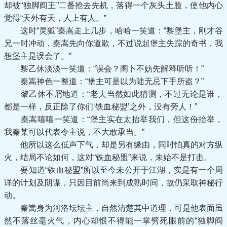
却被“独脚阎王”二番抢去先机，落得一个灰头土脸，使他内心
觉得“天外有天，人上有人。”
这时“灵狐”秦嵩走上几步，哈哈一笑道：“黎堡主，刚才谷
兄一时冲动，秦嵩先向你道歉，不过说起堡主失踪的奇书，我
想堡主是误会了。”
黎乙休淡淡一笑道：“误会？阁卜不妨先解释听听！”
秦嵩神色一整道：“堡主可是以为陆无忌下手所盗？”
黎乙休不屑地道：“老夫当然如此猜测，不过无论是谁，
都是一样，反正除了你们‘铁血秘盟’之外，没有旁人！”
秦嵩嘻嘻一笑道：“堡主实在太抬举我们，但这份抬举，
我秦某可以代表令主说，不大敢承当。”
他所以这么低声下气，却是另有缘由，同时怕真的对方纵
火，结局不论如何，这对“铁血秘盟”来说，未始不是打击。
要知道“铁血秘盟”所以至今未公开于江湖，实是有一个周
详的计划及阴谋，只因目前尚来到成熟时间，故仍采取神秘行
动。
秦嵩身为河洛坛坛主，自然清楚其中道理，可是他表面虽
然不落丝毫火气，内心却恨不得能一掌劈死眼前的“独脚阎