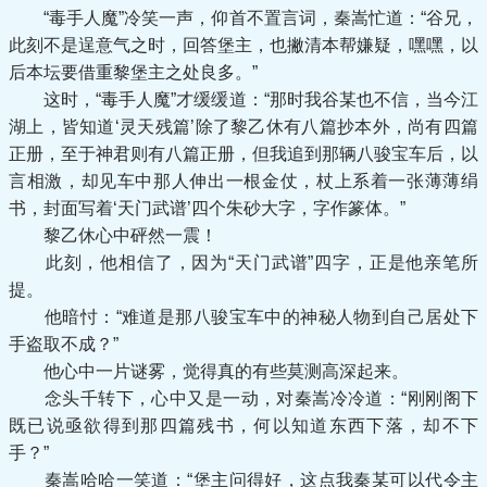
“毒手人魔”冷笑一声，仰首不置言词，秦嵩忙道：“谷兄，
此刻不是逞意气之时，回答堡主，也撇清本帮嫌疑，嘿嘿，以
后本坛要借重黎堡主之处良多。”
这时，“毒手人魔”才缓缓道：“那时我谷某也不信，当今江
湖上，皆知道‘灵天残篇’除了黎乙休有八篇抄本外，尚有四篇
正册，至于神君则有八篇正册，但我追到那辆八骏宝车后，以
言相激，却见车中那人伸出一根金仗，杖上系着一张薄薄绢
书，封面写着‘天门武谱’四个朱砂大字，字作篆体。”
黎乙休心中砰然一震！
此刻，他相信了，因为“天门武谱”四字，正是他亲笔所
提。
他暗忖：“难道是那八骏宝车中的神秘人物到自己居处下
手盗取不成？”
他心中一片谜雾，觉得真的有些莫测高深起来。
念头千转下，心中又是一动，对秦嵩冷冷道：“刚刚阁下
既已说亟欲得到那四篇残书，何以知道东西下落，却不下
手？”
秦嵩哈哈一笑道：“堡主问得好，这点我秦某可以代令主