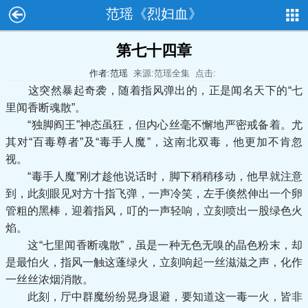
范瑶《烈妇血》
第七十四章
作者:范瑶
来源:范瑶全集
点击:
这突然暴起奇袭，随着指风弹出的，正是闻名天下的“七
里闻香断魂散”。
“独脚阎王”神态虽狂，但内心丝毫不懈地严密戒备着。尤
其对“百毒尊者”及“毒手人魔”，这南北双毒，他更加不肯忽
视。
“毒手人魔”刚才趁他说话时，脚下稍稍移动，他早就注意
到，此刻眼见对方十指飞弹，一声冷笑，左手倏然伸出一个卵
管粗的黑棒，迎着指风，叮的一声轻响，立刻喷出一股绿色火
焰。
这“七里闻香断魂散”，虽是一种无色无嗅的晶色粉末，却
是最怕火，指风一触这蓬绿火，立刻响起一丝滋滋之声，化作
一丝丝浓烟消散。
此刻，厅中群魔纷纷晃身退避，要知道这一毒一火，皆非