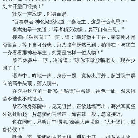
刻大开堡门迎接！”
壮汉一声应诺，躬身而退。
“百毒尊者”神色疑惑地道：“秦坛主，这是什么意思？”
秦嵩抱拳一笑道：“尊者稍安勿燥，属下自有主见。”
接着向“独脚阎王”一笑，道：“幸好堡主正在，秦某刚才是
否谎言，等下自可分晓，那八骏车既然已到，稍待在下与堡主
一齐看看那神秘车主，究竟是怎样一位人物！”
黎乙休鼻中一哼，冷冷道：“谅你不敢欺骗老夫，现在少
陪了！”
语声中，咚地一声，身形一飘，竟掠出厅外，超过院中群
立的高手头顶，落入院中。
在院中屹立的一批“铁血秘盟”中帮徒，神色一怔，然未得
命令谁也不敢擅动。
黎乙休身落院中，见无阻拦，正欲越墙而出，蓦然耳闻堡
外远处响起一片急骤的马蹄声，如雷鼓一般，急遽接近。
也在同时，只听厅中“灵狐”秦嵩大声喝道：“大开堡门，戒
备侍候！”
呼地一声，紧闭的古老木板，迎风大开，一批灰衣人物，