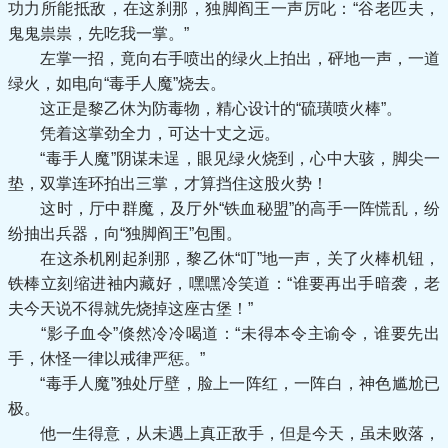
功力所能抵敌，在这刹那，独脚阎王一声厉叱：“谷老匹夫，
鬼鬼祟祟，先吃我一掌。”
左掌一招，竟向右手喷出的绿火上拍出，砰地一声，一道
绿火，如电向“毒手人魔”烧去。
这正是黎乙休为防毒物，精心设计的“硫璜喷火棒”。
凭着这掌劲全力，可达十丈之远。
“毒手人魔”阴谋未逞，眼见绿火烧到，心中大骇，脚尖一
垫，双掌连环拍出三掌，才算挡住这股火势！
这时，厅中群魔，及厅外“铁血秘盟”的高手一阵慌乱，纷
纷抽出兵器，向“独脚阎王”包围。
在这杀机刚起刹那，黎乙休“叮”地一声，关了火棒机钮，
铁棒立刻缩进袖内藏好，嘿嘿冷笑道：“谁要再出手暗袭，老
夫今天说不得就先烧掉这座古堡！”
“影子血令”倏然冷冷喝道：“未得本令主谕令，谁要先出
手，休怪一律以戒律严惩。”
“毒手人魔”独处厅壁，脸上一阵红，一阵白，神色尴尬已
极。
他一生得意，从未遇上真正敌手，但是今天，虽未败落，