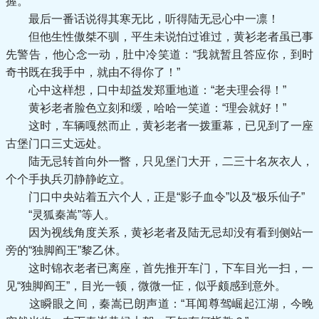
握。”
最后一番话说得其寒无比，听得陆无忌心中一凛！
但他生性傲桀不驯，平生未说怕过谁过，黄衫老者虽已事
先警告，他心念一动，肚中冷笑道：“我就暂且答应你，到时
奇书既在我手中，就由不得你了！”
心中这样想，口中却益发郑重地道：“老夫理会得！”
黄衫老者脸色立刻和缓，哈哈一笑道：“理会就好！”
这时，车辆嘎然而止，黄衫老者一拨重幕，已见到了一座
古堡门口三丈远处。
陆无忌转首向外一瞥，只见堡门大开，二三十名灰衣人，
个个手执兵刃静静屹立。
门口中央站着五六个人，正是“影子血令”以及“极乐仙子”
“灵狐秦嵩”等人。
因为视线角度关系，黄衫老者及陆无忌却没有看到侧站一
旁的“独脚阎王”黎乙休。
这时锦衣老者已离座，首先推开车门，下车目光一扫，一
见“独脚阎王”，目光一顿，微微一怔，似乎颇感到意外。
这瞬眼之间，秦嵩已朗声道：“耳闻尊驾崛起江湖，今晚