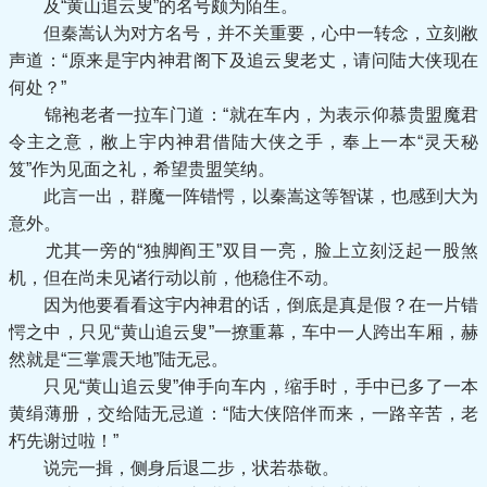
及“黄山追云叟”的名号颇为陌生。
但秦嵩认为对方名号，并不关重要，心中一转念，立刻敝
声道：“原来是宇内神君阁下及追云叟老丈，请问陆大侠现在
何处？”
锦袍老者一拉车门道：“就在车内，为表示仰慕贵盟魔君
令主之意，敝上宇内神君借陆大侠之手，奉上一本“灵天秘
笈”作为见面之礼，希望贵盟笑纳。
此言一出，群魔一阵错愕，以秦嵩这等智谋，也感到大为
意外。
尤其一旁的“独脚阎王”双目一亮，脸上立刻泛起一股煞
机，但在尚未见诸行动以前，他稳住不动。
因为他要看看这宇内神君的话，倒底是真是假？在一片错
愕之中，只见“黄山追云叟”一撩重幕，车中一人跨出车厢，赫
然就是“三掌震天地”陆无忌。
只见“黄山追云叟”伸手向车内，缩手时，手中已多了一本
黄绢薄册，交给陆无忌道：“陆大侠陪伴而来，一路辛苦，老
朽先谢过啦！”
说完一揖，侧身后退二步，状若恭敬。