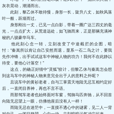
灰衣晃动，潮涌而出。
此刻，黎乙休不敢待慢，身形一长，陡升八丈，如秋风落
叶一般，跃墙而过。
身形刚出一丈，已见一点白影，带着一圈广达三四丈的毫
光，一点点扩大，从荒道远处，如飞驰而来，正是那辆充满神
秘的八骏豪华马车。
他此刻心念一转，立刻改变了中途截拦的企图，暗
忖：“秦嵩所以肯让自己安然而退，显系一石二鸟之计，要我
先作冲锋，出手试试这车中神秘人物的功力！我何不在此静以
待变，要他心计落空！”
这点，的确正好猜中“灵狐”狡计，但黎乙休与秦嵩怎会想
到这马车中的神秘人物来意完全出于人的意料之外呢？
且说车中的黄衫老者，自与三掌震天地陆无忌互相约定好
后，一直闭目养神，再也不言不语。
而那驾车老者也始终面对车窗，驾御马匹奔驰，从不回首
向陆无忌望上一眼，仿佛他座后没有人一样！
而陆无忌在迷茫中，一直摸不透心中的谜雾，见二人一背
对自己，一闭目静望，心中一动，立刻暗暗运气冲穴起来。