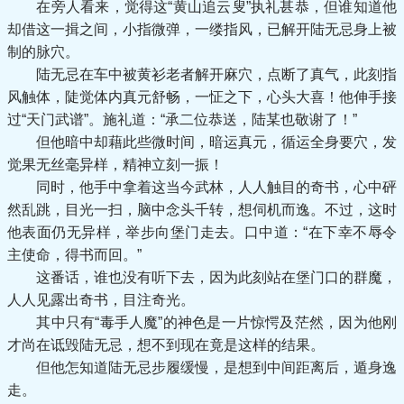
在旁人看来，觉得这“黄山追云叟”执礼甚恭，但谁知道他
却借这一揖之间，小指微弹，一缕指风，已解开陆无忌身上被
制的脉穴。
陆无忌在车中被黄衫老者解开麻穴，点断了真气，此刻指
风触体，陡觉体内真元舒畅，一怔之下，心头大喜！他伸手接
过“天门武谱”。施礼道：“承二位恭送，陆某也敬谢了！”
但他暗中却藉此些微时间，暗运真元，循运全身要穴，发
觉果无丝毫异样，精神立刻一振！
同时，他手中拿着这当今武林，人人触目的奇书，心中砰
然乱跳，目光一扫，脑中念头千转，想伺机而逸。不过，这时
他表面仍无异样，举步向堡门走去。口中道：“在下幸不辱令
主使命，得书而回。”
这番话，谁也没有听下去，因为此刻站在堡门口的群魔，
人人见露出奇书，目注奇光。
其中只有“毒手人魔”的神色是一片惊愕及茫然，因为他刚
才尚在诋毁陆无忌，想不到现在竟是这样的结果。
但他怎知道陆无忌步履缓慢，是想到中间距离后，遁身逸
走。