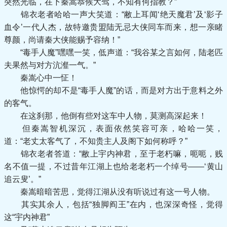
突然光临，在下秦嵩恭候大驾，不知有何指教？”
锦衣老者哈哈一声大笑道：“敝上耳闻‘绝天魔君’及‘影子
血令’一代人杰，故特邀贵盟陆无忌大侠同车而来，想一亲睹
尊颜，尚请秦大侠能赐予容纳！”
“毒手人魔”嘿嘿一笑，低声道：“我谷某之言如何，陆老匹
夫果然与对方沆瀣一气。”
秦嵩心中一怔！
他惊愕的却不是“毒手人魔”的话，而是对方出于意料之外
的客气。
在这刹那，他倒有些对这车中人物，莫测高深起来！
但秦嵩智机深沉，表面依然笑容可亲，哈哈一笑，
道：“老丈太客气了，不知贵主人及阁下如何称呼？”
锦衣老者答道：“敝上宇内神君，至于老朽嘛，呃呃，贱
名不值一提，不过昔年江湖上也给老老朽一个绰号——‘黄山
追云叟’。”
秦嵩暗暗苦思，觉得江湖从没有听说过有这一号人物。
其实其余人，包括“独脚阎王”在内，也深深奇怪，觉得
这“宇内神君”