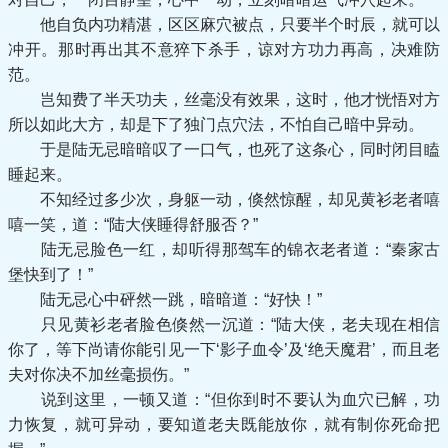
他自负内功精湛，区区麻穴被点，只要半个时辰，就可以
冲开。那时再出其不意猝下杀手，谅对方功力再高，决难防
范。
岂知费了半天功夫，丝毫没有效果，这时，他才恍悟对方
所以如此大方，却是下了独门点穴法，不怕自己暗中异动。
于是陆无忌暗暗叹了一口气，也死了这条心，同时闭目瞌
睡起来。
不知经过多少次，身躯一动，倏然惊醒，却见黄衫老者嘻
嘻一笑，道：“陆大侠睡得舒服否？”
陆无忌脸色一红，却听得那驾车的锦衣老者道：“秦家古
堡快到了！”
陆无忌心中砰然一跳，暗暗道：“好快！”
只见黄衫老者脸色倏然一沉道：“陆大侠，老夫现在相信
你了，等下尚请你能引见一下‘影子血令’及‘绝天魔君’，而且老
夫对你决不加丝毫损伤。”
说到这里，一顿又道：“但你到时不要认为血穴已解，功
力恢复，就可异动，要知道老夫既能放你，就有制你死命把