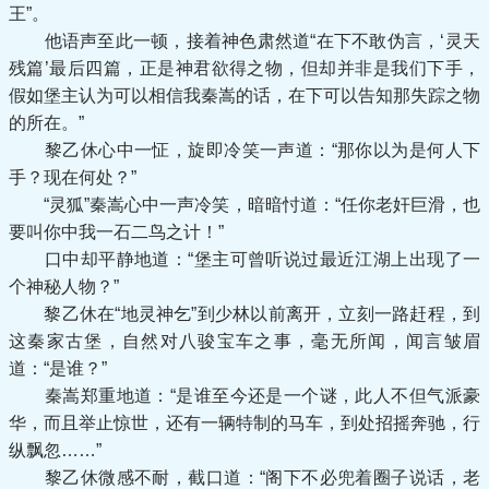
王”。
他语声至此一顿，接着神色肃然道“在下不敢伪言，‘灵天
残篇’最后四篇，正是神君欲得之物，但却并非是我们下手，
假如堡主认为可以相信我秦嵩的话，在下可以告知那失踪之物
的所在。”
黎乙休心中一怔，旋即冷笑一声道：“那你以为是何人下
手？现在何处？”
“灵狐”秦嵩心中一声冷笑，暗暗忖道：“任你老奸巨滑，也
要叫你中我一石二鸟之计！”
口中却平静地道：“堡主可曾听说过最近江湖上出现了一
个神秘人物？”
黎乙休在“地灵神乞”到少林以前离开，立刻一路赶程，到
这秦家古堡，自然对八骏宝车之事，毫无所闻，闻言皱眉
道：“是谁？”
秦嵩郑重地道：“是谁至今还是一个谜，此人不但气派豪
华，而且举止惊世，还有一辆特制的马车，到处招摇奔驰，行
纵飘忽……”
黎乙休微感不耐，截口道：“阁下不必兜着圈子说话，老