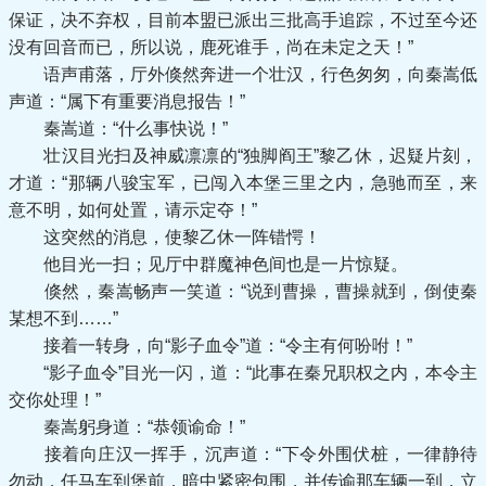
保证，决不弃权，目前本盟已派出三批高手追踪，不过至今还
没有回音而已，所以说，鹿死谁手，尚在未定之天！”
语声甫落，厅外倏然奔进一个壮汉，行色匆匆，向秦嵩低
声道：“属下有重要消息报告！”
秦嵩道：“什么事快说！”
壮汉目光扫及神威凛凛的“独脚阎王”黎乙休，迟疑片刻，
才道：“那辆八骏宝军，已闯入本堡三里之内，急驰而至，来
意不明，如何处置，请示定夺！”
这突然的消息，使黎乙休一阵错愕！
他目光一扫；见厅中群魔神色间也是一片惊疑。
倏然，秦嵩畅声一笑道：“说到曹操，曹操就到，倒使秦
某想不到……”
接着一转身，向“影子血令”道：“令主有何吩咐！”
“影子血令”目光一闪，道：“此事在秦兄职权之内，本令主
交你处理！”
秦嵩躬身道：“恭领谕命！”
接着向庄汉一挥手，沉声道：“下令外围伏桩，一律静待
勿动，任马车到堡前，暗中紧密包围，并传谕那车辆一到，立