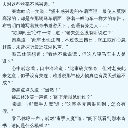
夫对这些丝毫不感兴趣。”
秦嵩哈哈一笑道：“堡主感兴趣的在后面哩，最使人莫测
高深的，却是在那辆马车后面，张着一幅与车一样大的布告，
布告明白地写着挟奇书邀游天下，会晤有缘之人……”
“独脚阎王”心中一愕，道：“老夫怎么没有听说过？”
秦嵩道：“此车出现江湖，不过仅三四日，堡主或许心急
赶路，未曾探听最近江湖风声。”
黎乙休暗想道：“看他不像说谎，但这八骏马车主人是
谁？”
心中转念着，口中冷冷道：“此事确实惊奇，但对老夫此
来之意，似乎没有关连，难道说那神秘人物真也有灵天残篇不
成？”
秦嵩点点头道：“当然！”
黎乙休冷笑一声道：“阁下亲眼见到过？”
秦嵩一指“毒手人魔”道：“这事谷兄亲眼见到，怎会有
假。”
黎乙休哼一声，转对“毒手人魔”道：“阁下既看到那本奇
书，请问是什么模样？”