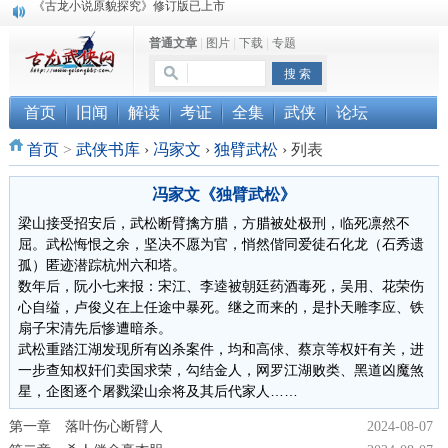
顾雪衣《古龙武侠小说知见录》上市
普通文章
|
图片
|
下载
|
专题
“武侠书库”查缺补漏活动圆满结束
首页
旧闻
解读
考证
全集
武侠
论坛
首页
>
武侠书库
›
冯家文
›
独臂武松
›
列表
冯家文《独臂武松》
梁山接受招安后，武松断臂擒方腊，方腊被处极刑，临死凛然不
屈。武松悔恨之余，坚决不愿为官，悄然偕同爱徒石化龙（石秀遗
孤）匿迹潜踪杭州六和塔。
数年后，阮小七来报：宋江、李逵被朝廷药酒毒死，吴用、花荣伤
心自缢，卢俊义在上任途中暴死。继之而来的，是扑天雕李应、铁
扇子宋清先后惨遭暗杀。
武松重踏江湖发现所有凶杀案件，均和高俅、蔡京等权奸有关，进
一步查知权奸们卖国求荣，勾结金人，网罗江湖败类、黑道凶魔煞
星，企图逐个屠戮梁山余将及其后代家人……
第一章 落叶伤心断臂人
2024-08-07