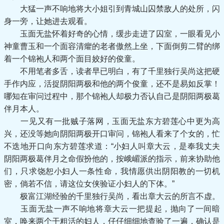
大猛一声不响地将大小姐引到青城山囚禁敌人的处所，闪
身一旁，让她进去观看。
玉面无盐怀着好奇的心情，缓步走进了囚室，一眼看见小
神童曹玉和一个面容清癯的老者傲然上坐，下面倒剪二臂的绑
着一个锦袍人和两个面目姣好的俊童。
不用笔者多舌，读者早已明白，有了千里独行吴尚这把硬
手作内应，活捉阴阳两极和他的两个俊童，还不是易如反掌！
哪知在审问过程中，那个锦袍人却极力否认自己是阴阳两极葛
伴月本人。
一见又有一批贼子落网，玉面无盐东方碧莲心中更为高
兴，还没等她向阴阳两极开口审问，锦袍人看来了个女的，忙
不迭地开口向东方碧莲求道：“小妇人叫章大云，是奉我丈夫
阴阳两极葛伴月之命假扮他的，按峨嵋派的指示，前来协助他
们，只求饶恕小妇人一条性命，我情愿供出阴阳教的一切机
密，倘若不信，请这位女侠验证小妇人的下体。”
极富江湖经验的千里独行吴尚，看出章大云的所言不虚。
玉面无盐一声不响地将章大云一把提起，抛向了一间暗
室，唤来两个干粗活的妇人，仔仔细细地查验了一遍，确认是