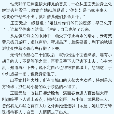
钻天鹞子江剑臣按大师兄的旨意，一心从玉面无盐身上化
解过去的梁子，故意向她献殷勤道：“莲姐姐是当家主事人，
你要心中怨气不出，就叫倩儿他们多杀几个。”
玉面无盐一瞪眼道：“姐姐对你们爷们的疙瘩，早已化开
了，谁希罕你来巴结我。”说完，自己也笑了起来。
从姑爹江剑臣的眼神中，领受了停止再杀的暗示，云海芙
蓉只扬刀威吓，虚张声势。帮规虽严，脑袋要紧，剩下的峨嵋
派徒众护着冷铁心先行撤了下去。
无情剑冷酷心二十招以后，就试出这个面色绛紫、嘴有小
胡子的人，不是等闲之辈，再看见手下人已逃下山去，心中大
乱，知道再斗下去，说不定自己也得毁在青城山。想到这，手
中剑虚晃一招，也撤身后退了。
出乎意料的大胜，所有青城山的人都大声欢呼，特别是东
方绮珠，抓住马小倩的双手亲热的不得了。
玉面无盐一改往日凄楚脸色，满面春色进入百兽崖大厅，
刚想唤手下人送上茶点，招待江剑臣、马小倩、武凤楼三人。
忽然看见八猛之首在大厅之外向她连连以目示意，她让东方绮
珠招待客人，自己一人悄悄走了出来。