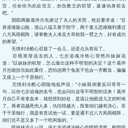
宫，任命你为此处宫主，勿负教主的切望，速速动身前去
吧。”
阴阳两极葛伴月先谢过了夫人的关照，然后要求道：“百
兽崖坡陡山险，巡山八猛又善于防守，两个童儿恐难顺利通过
八方风雨棍阵，请掌教夫人准吴大哥助我一臂之力，好有成功
的希望。”
无情剑冷酷心迟疑了一会儿，还是点头答应了。
目视渐渐远去的人，七步追魂冷铁心突然向妹妹说
道：“以妹妹的机智，怎么做出这种不明智的决定？这个葛伴
月岂能担当如此重任，恐怕连两个兔崽子也会一齐断送，偏偏
又搭上一个千里独行。”
无情剑冷酷心阴险地低声说：“小妹我倒要反问哥哥一
句，以你七步追魂的名号，也会问出这等不明智的话来！葛伴
月自己不肯拿血本，就想捞到好处，是该让他赔进儿文的时候
了。再者说越死伤人多，仇结得越大，投靠咱们越有决心。至
于千里独行，我是有意试他一试，要是通不过八方风雨棍阵，
咱们岂不是又多了一个吃闲饭的。”
听妹妹这么一说，连七步追魂冷铁心也暗暗凛然，刚想指