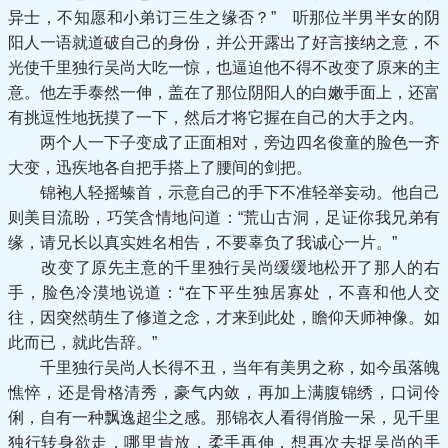
异士，不知愿和小弟订三生之缘否？” 听那位半男半女的阴
阳人一语就道破自己的身份，并公开露出了好言接纳之意，不
光使千里独行吴尚大吃一惊，也逼迫他不得不改变了原来的主
意。他左手泰然一伸，盖在了那位阴阳人的白嫩手面上，还富
有挑逗性地抚摸了一下，然后才将它握在自己的大手之内。
两个人一下子变成了正面相对，旁边四名俊童的脸色一齐
大变，迅疾地各自把手搭上了腰间的剑把。
锦袍人轻摇螓首，示意自己的手下不准轻举妄动。他自己
则美目流盼，巧笑含情地问道：“荒山古洞，足证你我兄弟有
缘，请兄长以真实姓名相告，不要辜负了我诚心一片。”
改变了原先主意的千里独行吴尚缓缓地松开了那人的右
手，脸色冷漠地说道：“在下平生独居寡处，不喜和他人交
往，因突然萌生了修道之念，才来到此处，瞻仰天师神像。如
此而已，就此告辞。”
千里独行吴尚人长得不丑，当年有美男之称，如今虽落魄
憔悴，还是骨格清秀，豪气内敛，再加上满腹锦绣，口词伶
俐，自有一种飘逸超尘之感。那锦衣人看得俏脸一呆，见千里
独行转身欲走，哪里肯放，柔手再伸，想再次去捉吴尚的手