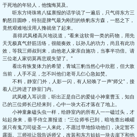
于死地的年轻人，他愧悔莫及。
听东方绮珠将八猛禀报的话学说了一遍后，只气得东方三
豹怒目圆睁，特别是脾气最为刚烈的铁豹东方森，一怒之下，
竟然艰难地没用人搀就坐了起来。
喜得武凤楼高兴地说道，“看来这软骨一类的药物，用先
天无极真气舒筋活络，很能奏效，以孙儿的功力，尚且有此功
效，等我三师叔到来，由他老人家亲自施功，当事半功倍。请
三位老人家切莫再悲观失望了。”
看出有恢复体力的希望，青城三豹当然心中欣慰，但大敌
当前，人手不足，怎不叫他们老哥儿仨心急如焚。
不料，静室门外，人影一闪，有人轻唤了一声“师父”，接
着人已跨进了静室门内。
武凤楼入耳识音，听出正是自己的爱徒小神童曹玉，知自
己的三位师长已经来到，心中一块大石才落在了地上。
小神童象磕头虫一样，给静室内的所有人一一磕过头，才
站起身来，垂手侍立禀报道：“三位师爷已到，暗地查出峨嵋
派只有鬼刀司徒圣一人来此，不愿过早地惊动他们，决定暂不
露面。三师祖让我告诉师父，改装和东方姑姑一块去崖下和他