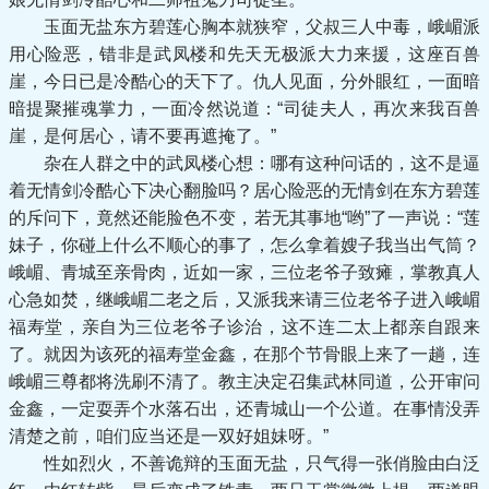
玉面无盐东方碧莲心胸本就狭窄，父叔三人中毒，峨嵋派
用心险恶，错非是武凤楼和先天无极派大力来援，这座百兽
崖，今日已是冷酷心的天下了。仇人见面，分外眼红，一面暗
暗提聚摧魂掌力，一面冷然说道：“司徒夫人，再次来我百兽
崖，是何居心，请不要再遮掩了。”
杂在人群之中的武凤楼心想：哪有这种问话的，这不是逼
着无情剑冷酷心下决心翻脸吗？居心险恶的无情剑在东方碧莲
的斥问下，竟然还能脸色不变，若无其事地“哟”了一声说：“莲
妹子，你碰上什么不顺心的事了，怎么拿着嫂子我当出气筒？
峨嵋、青城至亲骨肉，近如一家，三位老爷子致瘫，掌教真人
心急如焚，继峨嵋二老之后，又派我来请三位老爷子进入峨嵋
福寿堂，亲自为三位老爷子诊治，这不连二太上都亲自跟来
了。就因为该死的福寿堂金鑫，在那个节骨眼上来了一趟，连
峨嵋三尊都将洗刷不清了。教主决定召集武林同道，公开审问
金鑫，一定耍弄个水落石出，还青城山一个公道。在事情没弄
清楚之前，咱们应当还是一双好姐妹呀。”
性如烈火，不善诡辩的玉面无盐，只气得一张俏脸由白泛