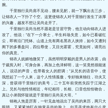
腕。
千里独行吴尚肩不见动，腰未见躬，就一下飘出去三步，
让锦衣人一下扑了个空。这更使锦衣人对千里独行发生了浓厚
的兴趣，越发不想让吴尚走开了。
千里独行吴尚当然不愿老是甘居守势，他主动向锦衣人进
攻了。他说：“在下一介寒士，半生科场失意，如今已看破红
尘，即将沿门托钵。山道上先有两名黑衣人挟持，如今又遭到
阁下的多番盘问，四位尊使，又目光霍霍，究竟如何，请亮出
你的真意。”
锦衣人妩媚地微笑了，虽然明明穿戴的是男人的衣裳，由
于裁剪入时，可身合体，再加上色泽鲜明，这一笑竟然很能迷
人，说话的声音，也带着女人的腔调：“从兄长的语音中，使
我想起了一个人来，这个人性情孤傲，专好独来独往，功夫又
深，曾获得千里独行的美号，二十五年前突然失踪于江湖之
上。兄长与他性情相近，年纪相符，长相、口音也恰恰吻合，
真让小弟我怀疑就是千里独行吴尚吴大哥。”
锦袍人煞是厉害，一针见血地说出了吴尚的来历，两只大
眼睛，又紧紧地盯在独叟吴尚的脸上，似乎寻求他有什么变