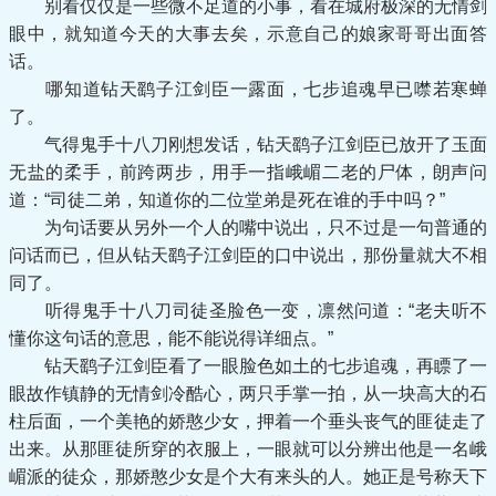
别看仅仅是一些微不足道的小事，看在城府极深的无情剑
眼中，就知道今天的大事去矣，示意自己的娘家哥哥出面答
话。
哪知道钻天鹞子江剑臣一露面，七步追魂早已噤若寒蝉
了。
气得鬼手十八刀刚想发话，钻天鹞子江剑臣已放开了玉面
无盐的柔手，前跨两步，用手一指峨嵋二老的尸体，朗声问
道：“司徒二弟，知道你的二位堂弟是死在谁的手中吗？”
为句话要从另外一个人的嘴中说出，只不过是一句普通的
问话而已，但从钻天鹞子江剑臣的口中说出，那份量就大不相
同了。
听得鬼手十八刀司徒圣脸色一变，凛然问道：“老夫听不
懂你这句话的意思，能不能说得详细点。”
钻天鹞子江剑臣看了一眼脸色如土的七步追魂，再瞟了一
眼故作镇静的无情剑冷酷心，两只手掌一拍，从一块高大的石
柱后面，一个美艳的娇憨少女，押着一个垂头丧气的匪徒走了
出来。从那匪徒所穿的衣服上，一眼就可以分辨出他是一名峨
嵋派的徒众，那娇憨少女是个大有来头的人。她正是号称天下