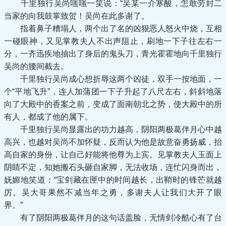
千里独行吴尚嗤嗤一笑说：“吴某一介寒酸，怎敢劳封二
当家的向我鼓掌致贺！吴尚在此多谢了。
指着鼻子糟塌人，两个出了名的凶狠恶人怒火中烧，互相
一碰眼神，又见掌教夫人不出声阻止，刷地一下子往左右一
分，一齐迅疾地抽出了身后的鬼头刀，青光霍霍地向千里独行
吴尚的腰间截去。
千里独行吴尚成心想折辱这两个凶徒，双手一按地面，一
个“平地飞升”，连人加蒲团一下子升起了八尺左右，斜斜地落
向了大殿中的香案之前，变成了面南朝北之势，使大殿中的所
有人，都成了他的属下。
千里独行吴尚显露出的功力越高，阴阳两极葛伴月心中越
高兴，也越对吴尚不加怀疑，反而认为他是故意奋勇扬威，抬
高自家的身份，让自己好能将他尊为上宾。见掌教夫人玉面上
阴睛不定，知她搬石头砸自家脚，无法收场，连忙闪身而出，
妩媚地笑道：“宝剑藏在匣中的时间越长，出鞘时的锋芒就越
厉。吴大哥果然不减当年之勇，多谢夫人让我们大开了眼
界。”
有了阴阳两极葛伴月的这句话盖脸，无情剑冷酷心有了台