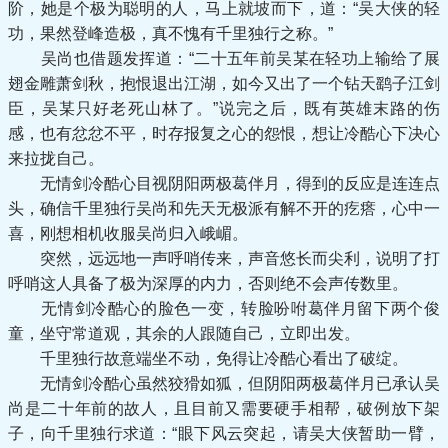
阶，她是个极为聪明的人，马上就坡而下，道：“吴大侠的轻
功，果然登峰造极，真不愧有千里独行之称。”
吴尚也借题发挥道：“二十五年前吴某在轻功上输给了展
翅金雕萧剑秋，抱恨退出江湖，如今又出了一个钻天鹞子江剑
臣，吴某只好老死山林了。”说完之后，既有英雄末路的伤
感，也有忿忿不平，时存报复之心的怨恨，想让冷酷心下决心
来拉拢自己。
无情剑冷酷心目视阴阳两极葛伴月，得到的反应是连连点
头，确信千里独行吴尚和先天无极派有解不开的疙瘩，心中一
喜，刚想相机收服吴尚归入峨嵋。
突然，远远地一声呼哨传来，声音悠长而尖利，说明了打
呼哨这人具备了极为深厚的内力，否则绝不会声传数里。
无情剑冷酷心的脸色一变，转脸吩咐葛伴月留下两个俊
童，坐守常道观，其余的人跟随自己，立即出发。
千里独行故意端坐不动，免得让冷酷心看出了破绽。
无情剑冷酷心虽然狡猾如狐，但阴阳两极葛伴月已承认吴
尚是二十年前的故人，且目前又需要硬手相帮，破例放下架
子，向千里独行求道：“眼下风云突起，请吴大侠暂助一臂，