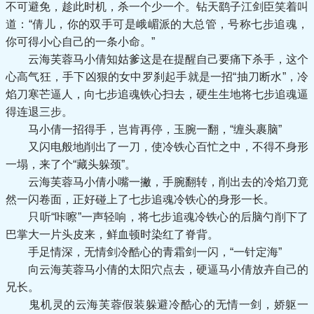
不可避免，趁此时机，杀一个少一个。钻天鹞子江剑臣笑着叫
道：“倩儿，你的双手可是峨嵋派的大总管，号称七步追魂，
你可得小心自己的一条小命。”
云海芙蓉马小倩知姑爹这是在提醒自己要痛下杀手，这个
心高气狂，手下凶狠的女中罗刹起手就是一招“抽刀断水”，冷
焰刀寒芒逼人，向七步追魂铁心扫去，硬生生地将七步追魂逼
得连退三步。
马小倩一招得手，岂肯再停，玉腕一翻，“缠头裹脑”
又闪电般地削出了一刀，使冷铁心百忙之中，不得不身形
一塌，来了个“藏头躲颈”。
云海芙蓉马小倩小嘴一撇，手腕翻转，削出去的冷焰刀竟
然一闪卷面，正好碰上了七步追魂冷铁心的身形一长。
只听“咔嚓”一声轻响，将七步追魂冷铁心的后脑勺削下了
巴掌大一片头皮来，鲜血顿时染红了脊背。
手足情深，无情剑冷酷心的青霜剑一闪，“一针定海”
向云海芙蓉马小倩的太阳穴点去，硬逼马小倩放卉自己的
兄长。
鬼机灵的云海芙蓉假装躲避冷酷心的无情一剑，娇躯一