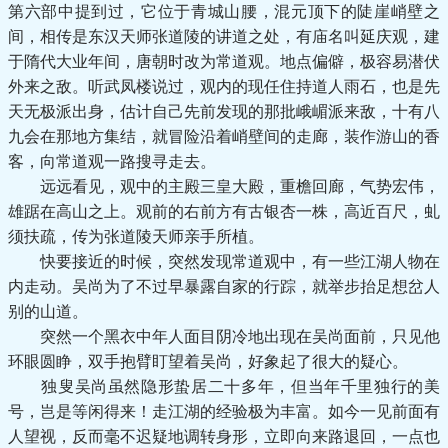
第六部中提到过，它位于青城山腰，混元顶下的陡崖峭壁之
间，相传是东汉天师张道陵的讲道之处，有庙名叫延庆观，建
于隋代大业年间，唐朝时改为常道观。地点偏僻，极容易潜伏
外来之敌。听武凤楼说过，观内的现任住持道人雨石，也是先
天无极派出身，估计自己先前发现的那批峨嵋派来敌，十有八
九会在那地方集结，就冒险沿着峭壁间的走廊，装作游山的香
客，向常道观一路搜寻走去。
远远看见，观中的主殿三皇大殿，重檐回廊，气势宏伟，
雄踞在高山之上。观前的右前方有古银杏一株，高近百尺，虬
须扶疏，传为张道陵天师亲手所植。
快要接近的时候，突然发现常道观中，有一些江湖人物在
内走动。吴尚为了不过早暴露自家的行踪，就举步抬足想岔人
别的山道。
突然一个黑衣中年人面目阴冷地出现在吴尚面前，只见他
环眼圆睁，双手抱臂盯望着吴尚，好象起了很大的疑心。
独叟吴尚虽然隐形蛰居二十多年，但当年千里独行的美
号，岂是等闲得来！走江湖的经验极为丰富。如今一见前面有
人望视，反而毫不迟疑地调转身形，立即向来路退回，一点也