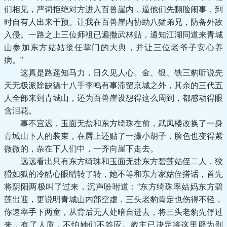
们相见，严词拒绝对方进入百兽崖内，逼他们先翻脸闹事，到
时自有人出来干预。让我在百兽崖内协助八猛弟兄，防备外敌
入侵。一路之上三位师祖已遍撒武林贴，通知江湖同道来青城
山参加东方姑姑接任掌门的大典，并让三位老爷子安心养
病。”
这真是路遥知马力，日久见人心。金、银、铁三豹听说先
天无极派除缺德十八手李鸣有事滞留京城之外，其余的三代五
人全部来到青城山，还为百兽崖设想得这么周到，都感动得眼
含泪花。
事不宜迟，玉面无盐和东方绮珠在前，武凤楼改换了一身
青城山下人的装束，在唇上还贴了一撮小胡子，脸色也变得紫
微微的，杂在下人们中，一齐向崖下走去。
远远看出只有东方绮珠和玉面无盐东方碧莲姑侄二人，狡
猾如狐的冷酷心眼睛转了转，她不等和东方家姑侄搭话，首先
将阴阳两极叫了过来，沉声吩咐道：“东方绮珠率姑妈东方碧
莲出迎，更说明青城山内部空虚，三头老豹肯定也伤得不轻，
你速率手下两童，从背后无人处暗自进去，将三头老豹先俘过
来，有了人质，不怕她们不答应。教主已决定将这里辟为别