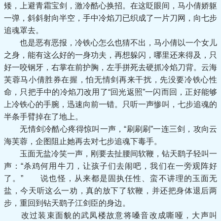
矮，上避青霜宝剑，激冷酷心换招。在这眨眼间，马小倩娇躯
一弹，斜斜射向半空，手中冷焰刀已织成了一片刀网，向七步
追魂罩去。
也是恶有恶报，冷铁心怎么也猜不出，马小倩以一个女儿
之身，能有这么好的一身功夫，再想躲闪，哪里还来得及，只
好一咬钢牙，右掌在前护胸，左手拼死去硬抓冷焰刀背。云海
芙蓉马小倩胜券在握，怕无情剑再来干扰，先没要冷铁心性
命，只把手中的冷焰刀改用了“回光返照”一闪而回，正好能够
上冷铁心的手腕，迅速向前一错。只听一声惨叫，七步追魂的
半条手臂掉在了地上。
无情剑冷酷心疼得惊叫一声，“刷刷刷”一连三剑，攻向云
海芙蓉，企图阻止她再去对七步追魂下毒手。
玉面无盐冷笑一声，刚要去扯腰间软鞭，钻天鹞子轻叫一
声：“杀鸡何用牛刀，让孩子们去闹吧，我们在一旁观阵好
了。” 说也怪，从来都是固执任性、蛮不讲理的玉面无
盐，今天听这么一劝，真的放下了软鞭，并还把身体退后两
步，重回到钻天鹞子江剑臣的身边。
改过装束面貌的武凤楼故意将嗓音改成嘶哑，大声叫