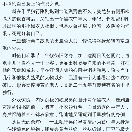
不掩饰自己脸上的惊恐之色。
就在千里独行刚刚退到常道观旁侧不久，突然从右侧那株
高大的银杏树后，又钻出一个黑衣中年人，年纪、长相都和刚
才出现的那个黑衣人相似，也是双臂抱肩，睁着一双阴冷的怪
眼，死死盯着自己。
千里独行吴尚故意装出脸色大变，惊慌得将身形转向常道
观内奔去。
时值初春季节，气候仍旧寒冷，加上这两日天色阴沉，道
观里几乎看不见一个香客，更显出独叟吴尚来的不寻常。好在
他的形象和威名，早在江湖人物的心目中消失殆尽，除去当年
几个和他极为熟悉的人物以外，已没有一个人能看出这个衣衫
破旧、形容憔悴凄苦的老人，竟是二十五年前赫赫有名的千里
独行。
外表惊慌、内实沉稳的独叟吴尚避开两个黑衣人，走到唐
玄宗的诏书牌前时，忽有一个衣衫鲜明，面目清秀的中年人，
身后跟随着四个锦衣俊童，迅速地又逼近到千里独行的身侧。
从目光的余辉中，千里独行吴尚早看清那为首中年人身穿
一件浅绿色的锦袍，腰束杏黄色丝绦，丝袜缎履，面容虽极为