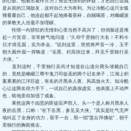
的心脏。他看出葛伴月为了免去无情剑的怀疑，才把自己说成
是从前的江湖故友，这对自己大为有利。为让冷酷心这只女狐
狸看重自己，他连起都不起地捧着茶杯，自顾喝茶，对峨嵋派
的掌教夫人丝毫不加理睬。
性情一向骄狂的无情剑心里当然不高兴了，但俏脸还是堆
起一片笑容，非常娇气地问道：“久仰千里独行大名！不料今
日才得见面，实为幸会。”说到这里，突然将声音一冷，玉手
朝大殿外面一挥唤道：“岳黑、封高快过来，拜见千里独行吴
大侠。”
直到这时，千里独行吴尚才知道在山道分两头堵截自己
的，竟然是峨嵋三尊中鬼刀司徒圣的两个记名弟子，江湖上积
案累累的江洋巨盗，有名的月黑杀人夜、风高放火天。知冷酷
心让这两名得力手下，一试自己的真假虚实，他表面上不动声
色，暗地里却加强了戒备。
果然这两个凶恶的匪徒应声而入。头一个是人称月黑杀人
夜的岳黑，口称：“在下岳黑，参见吴大侠。”其实是吐气无声
地叫足了全身的功力，双手一合，用一招“莲台拜佛祖”，朝千
里独行的胸前推去。