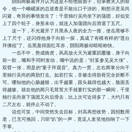
阴阳两极葛伴月认为这是不给他留面子，但掌教夫人的命
令，他一个峨嵋派的总巡查是不敢出口干涉的，刚想示意吴尚
闪避，奇异的事情发生了：千里独行吴尚坐下的蒲团，好似安
上了四个轮子，身形未动，就连人加蒲团向后滑退了五尺。
这一下，不光避开了月黑杀人夜的全力一推，使岳黑够不
上了尺寸，还闪得他身子向前一探，真成了有模有样的“莲台
拜佛祖”了。岳黑羞得面红耳赤，阴阳两极却暗暗称快。
一击不中，势成骑虎，风高放火天为避重蹈覆辙，身子向
前一欺，嘴和手同时发动，嘴中说的是：“封某参见吴大侠”，
双臂一张，用是的“童子拜观音”。真力一贯，左右两掌分向千
里独行吴尚的两肋打去。如若打实，非被击得肋骨完全折断不
可。哪知他的心肠越狠，出手越重，跟头栽得也越大，脸面丢
得越惨。就在他的两只毛茸茸大手就要打实的那一瞬间，千里
独行吴尚座下蒲团又向后滑去，比上次可近得多了，大约只有
二尺左右，就停止不动了。
说也可笑，中间突然失去目标，封高再想收势，因招数用
老，已无可挽回，只听“叭”的一声，竟逗人发笑地拍响了一下
手掌。