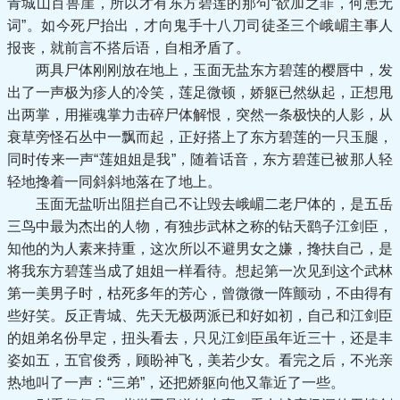
青城山百兽崖，所以才有东方碧莲的那句“欲加之罪，何患无
词”。如今死尸抬出，才向鬼手十八刀司徒圣三个峨嵋主事人
报丧，就前言不搭后语，自相矛盾了。
两具尸体刚刚放在地上，玉面无盐东方碧莲的樱唇中，发
出了一声极为疹人的冷笑，莲足微顿，娇躯已然纵起，正想甩
出两掌，用摧魂掌力击碎尸体解恨，突然一条极快的人影，从
衰草旁怪石丛中一飘而起，正好搭上了东方碧莲的一只玉腿，
同时传来一声“莲姐姐是我”，随着话音，东方碧莲已被那人轻
轻地搀着一同斜斜地落在了地上。
玉面无盐听出阻拦自己不让毁去峨嵋二老尸体的，是五岳
三鸟中最为杰出的人物，有独步武林之称的钻天鹞子江剑臣，
知他的为人素来持重，这次所以不避男女之嫌，搀扶自己，是
将我东方碧莲当成了姐姐一样看待。想起第一次见到这个武林
第一美男子时，枯死多年的芳心，曾微微一阵颤动，不由得有
些好笑。反正青城、先天无极两派已和好如初，自己和江剑臣
的姐弟名份早定，扭头看去，只见江剑臣虽年近三十，还是丰
姿如五，五官俊秀，顾盼神飞，美若少女。看完之后，不光亲
热地叫了一声：“三弟”，还把娇躯向他又靠近了一些。