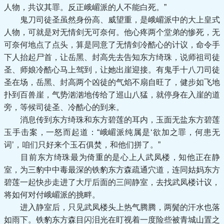
人物，共议其罪。反正峨嵋派的人不能白死。”
鬼刀司徒圣虽然身份高、威望重，是峨嵋派中的大上皇式
人物，可就是对无情剑无可奈何。他心疼两个堂弟的惨死，无
可奈何地点了点头，算是同意了无情剑冷酷心的计议，命令手
下人抬起尸首，让岳黑、封高先去告知东方绮珠，说师祖司徒
圣、师娘冷酷心马上驾到，让她出崖迎接。有鬼手十八刀司徒
圣在场，岳黑、封高两个凶徒的气焰不扇自旺了，健步如飞地
扑到百兽崖，气势汹汹地传给了巡山八猛，就停身在入崖的道
旁，等候司徒圣、冷酷心的到来。
消息传到东方绮珠和东方碧莲的耳内，玉面无盐东方碧莲
玉手击案，一怒而起道：“峨嵋派纯属是‘欲加之罪，何患无
词’，咱们只好来个玉石俱焚，和他们拼了。”
目前东方绮珠最为倚重的是心上人武凤楼，知他正在静
室，为三豹中中毒最深的铁豹东方森疏通穴道，连同姑妈东方
碧莲一起快步走进了大厅后面的三间静室，去找武凤楼计议，
将如何对付峨嵋派的挑畔。
进入静室后，只见武凤楼头上热气腾腾，两鬓的汗水也落
如雨下。铁豹东方森目闪泪光在盯视着一度险些被青城山置之