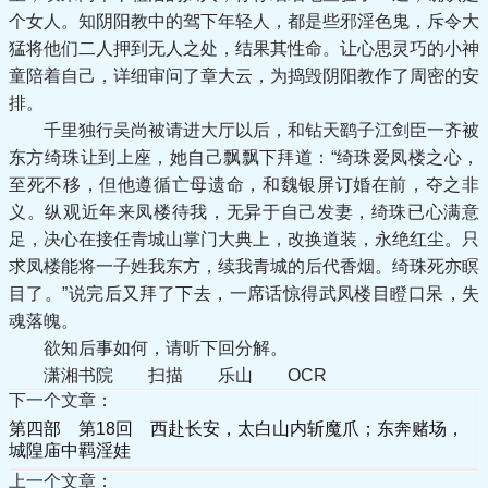
个女人。知阴阳教中的驾下年轻人，都是些邪淫色鬼，斥令大
猛将他们二人押到无人之处，结果其性命。让心思灵巧的小神
童陪着自己，详细审问了章大云，为捣毁阴阳教作了周密的安
排。
千里独行吴尚被请进大厅以后，和钻天鹞子江剑臣一齐被
东方绮珠让到上座，她自己飘飘下拜道：“绮珠爱凤楼之心，
至死不移，但他遵循亡母遗命，和魏银屏订婚在前，夺之非
义。纵观近年来凤楼待我，无异于自己发妻，绮珠已心满意
足，决心在接任青城山掌门大典上，改换道装，永绝红尘。只
求凤楼能将一子姓我东方，续我青城的后代香烟。绮珠死亦瞑
目了。”说完后又拜了下去，一席话惊得武凤楼目瞪口呆，失
魂落魄。
欲知后事如何，请听下回分解。
潇湘书院 扫描 乐山 OCR
下一个文章：
第四部 第18回 西赴长安，太白山内斩魔爪；东奔赌场，
城隍庙中羁淫娃
上一个文章：