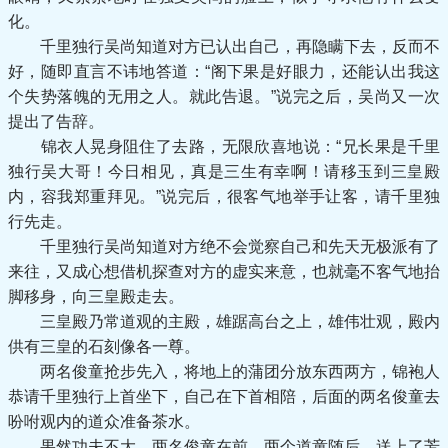
化。
千里独行吴尚知道对方已认出自己，再隐瞒下去，反而不
好，随即直言不讳地答道：“阁下果是好眼力，还能认出我这
个失势落魄的无用之人。就此告退。”说完之后，吴尚又一次
提出了告辞。
锦衣人晃身阻住了去路，无限欣喜地说：“兄长果是千里
独行吴大哥！今日相见，真是三生有幸啊！请移玉到三皇殿
内，容我郑重拜见。”说完后，很客气地举手让客，请千里独
行先走。
千里独行吴尚知道对方绝不会觉察自己和先天无极派有了
来往，又成心想借机探查对方的虚实来意，也就毫不客气地抬
脚移身，向三皇殿走去。
三皇殿乃常道观的主殿，雄踞高台之上，雄伟壮观，殿内
供有三皇的石刻像各一尊。
两名俊童抢步先入，将地上的蒲团分放东西两方，锦袍人
恭请千里独行上首坐下，自己在下首相陪，后面的两名俊童去
吩咐观内的道众准备茶水。
果然功夫不大，两名俊童在前，两个道童随后，送上了芳