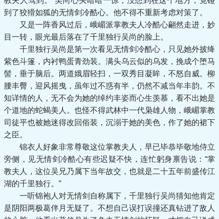
教夫人驾到。”吴尚心头暗暗一惊，没想到在这个地方，竟碰
到了狡猾如狐的无情剑冷酷心。他不得不重新考虑对策了。
又是一阵香风过后，峨嵋派掌教夫人冷酷心翩然走进，妙
目一转，眼光最后落在了千里独行吴尚的脸上。
千里独行吴尚是第一次看见无情剑冷酷心，只见她外披绛
紫色斗篷，内衬鸭蛋青劲装。满头乌云似的乌发，挽成个堕马
髻，垂于脑后。两道娥眉轻扫，一双秀目凝眸，不怒自威。柳
腰丰臀，迎风摇曳，虽年过不惑有半，仍然不减当年丰韵。不
知详情的人，无不会为她的绰约丰姿而心生羡慕，看不出她是
个道地的蛇蝎美人。也怪不得武林中一代枭雄人物，峨嵋掌教
司徒平也被她迷得改回俗装，沉溺于她的美色，作了她的裙下
之臣。
锦衣人好象非常尊敬这位掌教夫人，早已毕恭毕敬地侍立
旁侧，见无情剑冷酷心有些迟疑不快，连忙躬身禀告说：“掌
教夫人，这位吴兄乃属下当年故交，也就是二十五年前盛传江
湖的千里独行。”
一听锦袍人对无情剑自称属下，千里独行吴尚猜知他肯定
是阴阳两极葛伴月无疑了。不想自己误打误撞还真钻进了敌人