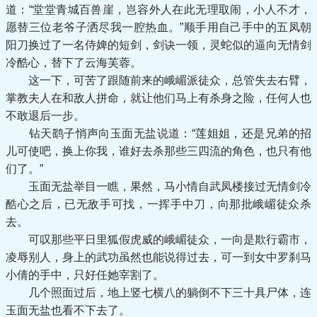
道：“堂堂青城百兽崖，岂容外人在此无理取闹，小人不才，
愿替三位老爷子洒尽我一腔热血。”顺手用自己手中的五凤朝
阳刀换过了一名侍婢的短剑，剑诀一领，灵蛇似的逼向无情剑
冷酷心，替下了云海芙蓉。
这一下，可苦了跟随前来的峨嵋派徒众，总管失去右臂，
掌教夫人在和敌人拼命，就让他们马上有杀身之险，任何人也
不敢退后一步。
钻天鹞子悄声向玉面无盐说道：“莲姐姐，还是兄弟的招
儿可使吧，换上你我，谁好去杀那些三四流的角色，也只有他
们了。”
玉面无盐举目一瞧，果然，马小情自武凤楼接过无情剑冷
酷心之后，已无敌手可找，一挥手中刀，向那批峨嵋徒众杀
去。
可叹那些平日里狐假虎威的峨嵋徒众，一向是欺行霸市，
凌辱别人，身上的武功虽然也能说得过去，可一到女中罗刹马
小倩的手中，只好任她宰割了。
几个照面过后，地上竖七横八的躺倒不下三十具尸体，连
玉面无盐也看不下去了。