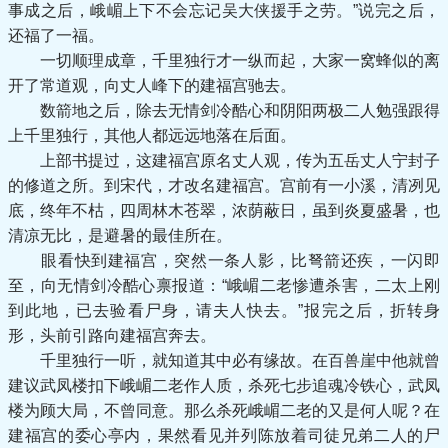
事成之后，峨嵋上下不会忘记吴大侠援手之劳。”说完之后，
还福了一福。
一切顺理成章，千里独行才一纵而起，大家一窝蜂似的离
开了常道观，向丈人峰下的建福宫驰去。
数箭地之后，除去无情剑冷酷心和阴阳两极二人勉强跟得
上千里独行，其他人都远远地落在后面。
上部书提过，这建福宫原名丈人观，传为五岳丈人宁封子
的修道之所。到宋代，才改名建福宫。宫前有一小溪，清冽见
底，终年不枯，四周林木苍翠，浓荫蔽日，虽到炎夏盛暑，也
清凉无比，是避暑的最佳所在。
眼看快到建福宫，突然一条人影，比弩箭还疾，一闪即
至，向无情剑冷酷心禀报道：“峨嵋二老惨遭杀害，二太上刚
到此地，已去验看尸身，请夫人快去。”报完之后，折转身
形，头前引路向建福宫奔去。
千里独行一听，就知道其中必有缘故。在百兽崖中他就曾
建议武凤楼扣下峨嵋二老作人质，杀死七步追魂冷铁心，武凤
楼为顾大局，不曾同意。那么杀死峨嵋二老的又是何人呢？在
建福宫的委心亭内，果然看见并列陈放着司徒兄弟二人的尸