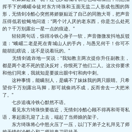
挥手下的峨嵋伞徒对东方绮珠和玉面无盐二人形成包围的阵
形，无情剑冷酷心突然将娇躯贴近了自己的同胞大哥，把声音
压得低若蚊蝇地问道：“两个讨人厌的老东西，你是怎么处死
的？千万别露出一星一点的痕迹。”
轻轻两句话，惊得冷铁心身子一软，声音微微发抖地反驳
道：“峨嵋二老是死在青城山人的手内，与愚兄何干！你可不
能胡乱瞎说，这不是说着玩的。”
无情剑诡诈地一笑说：“我知教主两次提你升任副教主，
都是两个老不死的坚决反对，你恨死了他们二人。这次你要求
和他们同来，我就知是要拔出眼中钉和肉中刺。
这种事情，能瞒别人，是瞒不了妹妹我的两只眼睛。只希
望你千万别露出马脚，那可就偷鸡不成，反而舍去一大把米
了。”
七步追魂冷铁心默然不语。
看见东方绮珠快要临近，无情剑冷酷心顾不得再和哥哥私
语，寒起面孔迎了上去，端起了当师娘的架子。
东方绮珠将心中怒火压了一压，以门下弟子之礼拜见了师
娘无情剑冷酷心和二师祖鬼刀司徒圣。