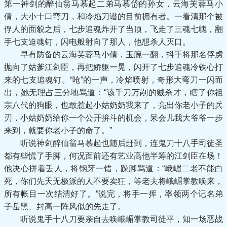
第一神剑的醉仙翁马慕起二弟马慕岱的孙女，云海芙蓉马小
倩，大小十口弯刀，和冷焰刀谱的目前拥有者。一看清那个被
俘人的面貌之后，七步追魂炸开了当顶，飞走了三魂七魄，翻
手七支迫魂钉，闪电般射向了那人，他想杀人灭口。
早有防备的云海芙蓉马小倩，玉腕一翻，抖手将那名俘虏
抛向了姑爹江剑臣，再把娇躯一晃，闪开了七步追魂冷铁心打
来的七支追魂钉。“呛”的一声，冷焰喷射，奇形大弯刀一闪而
出，她无理占三分地骂道：“该千刀万剐的贼杀才，瞎了你祖
宗八代的狗眼，也敢惹起小姑奶奶我来了，亮出你老小子的兵
刃，小姑奶奶给你一个公开拚斗的机会，呆会儿我大爷爷一步
来到，就要你老小子的命了。”
听说神剑醉仙翁马慕起也随后赶到，连鬼刀十八手司徒圣
都有些慌了手脚，何况面前还有艺业高他半筹的江剑臣在场！
他决心拼着丢人，将钢牙一错，跺脚骂道：“峨嵋二老不能白
死，你们先天无极派的人不要卖狂，等老夫将峨嵋掌教唤来，
所有帐目一次结清好了。”说完，将手一挥，率领两个记名弟
子岳黑、封高一阵风似的先走了。
听说鬼手十八刀要亲自去唤峨嵋掌教司徒平，知一场恶战