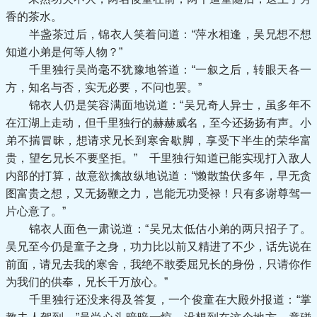
香的茶水。
半盏茶过后，锦衣人笑着问道：“萍水相逢，吴兄想不想
知道小弟是何等人物？”
千里独行吴尚毫不犹豫地答道：“一叙之后，转眼天各一
方，知名与否，实无必要，不问也罢。”
锦衣人仍是笑容满面地说道：“吴兄奇人异士，虽多年不
在江湖上走动，但千里独行的赫赫威名，至今还扬扬有声。小
弟不揣冒昧，想请求兄长到寒舍歇脚，享受下半生的荣华富
贵，望乞兄长不要坚拒。” 千里独行知道已能实现打入敌人
内部的打算，故意欲擒故纵地说道：“懒散蛰伏多年，早无贪
图富贵之想，又无扬鞭之力，岂能无功受禄！只有多谢尊驾一
片心意了。”
锦衣人面色一肃说道：“吴兄太低估小弟的两只招子了。
吴兄至今仍是童子之身，功力比以前又精进了不少，话先说在
前面，请兄去我的寒舍，我绝不敢委屈兄长的身份，只请你作
为我们的供奉，兄长千万放心。”
千里独行还没来得及答复，一个俊童在大殿外报道：“掌