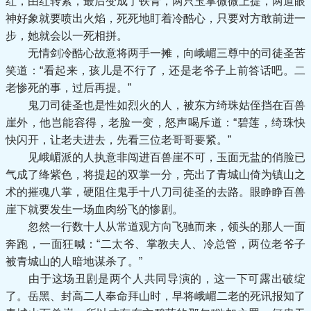
红，由红转紫，最后变成了铁青，两只玉掌微微上提，两道眼
神好象就要喷出火焰，死死地盯着冷酷心，只要对方敢前进一
步，她就会以一死相拼。
无情剑冷酷心故意将两手一摊，向峨嵋三尊中的司徒圣苦
笑道：“看起来，孩儿是不行了，还是老爷子上前答话吧。二
老惨死的事，过后再提。”
鬼刀司徒圣也是性如烈火的人，被东方绮珠姑侄挡在百兽
崖外，他岂能容得，老脸一变，怒声喝斥道：“碧莲，绮珠快
快闪开，让老夫进去，先看三位老哥哥要紧。”
见峨嵋派的人执意非闯进百兽崖不可，玉面无盐的俏脸已
气成了绛紫色，将提起的双掌一分，亮出了青城山倚为镇山之
术的摧魂八掌，硬阻住鬼手十八刀司徒圣的去路。眼睁睁百兽
崖下就要发生一场血肉纷飞的惨剧。
忽然一行数十人从常道观方向飞驰而来，领头的那人一面
奔跑，一面狂喊：“二太爷、掌教夫人、冷总管，两位老爷子
被青城山的人暗地谋杀了。”
由于这场丑剧是两个人共同导演的，这一下可露出破绽
了。岳黑、封高二人奉命拜山时，早将峨嵋二老的死讯报知了