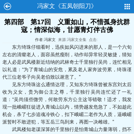
冯家文《五凤朝阳刀》
第四部 第17回 义重如山，不惜孤身抗群
寇；情深似海，甘愿青灯伴古佛
作者:冯家文
来源:冯家文全集
点击:
东方绮珠仔细看时，迅疾如风闪进来的那人，是一个六旬
左右的清癯老人，面容虽然瘦削，动作却异常轻灵敏捷，猜知
老人必是武凤楼新近结纳的武林奇士千里独行吴尚，连忙相见
以礼道：“为了青城山的安危，累及老人家奔波劳累，绮珠谨
代三位老爷子向吴老伯致以谢意了。”
见东方绮珠这么通情达理，又知东方绮珠曾被东宫刘太后
收为义女，贵为御公主之尊，千里独行吴尚连忙还了一礼
道：“吴尚须些微劳，何敢劳东方公主这等错敬！适才，我发
现一批峨嵋狂徒进入青城山以内，情势越发危急了，不如趁此
机会，杀了七步追魂冷铁心，扣下峨嵋二老作为人质，逼峨嵋
派暂时不敢进犯，等五岳三鸟到来，再图一决雌雄。”
武凤楼知老谋深算的千里独行是怕青城山力量薄弱，挡不