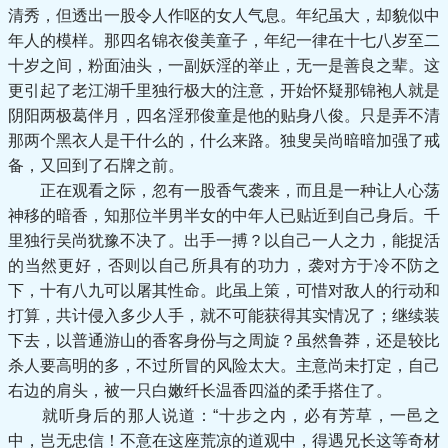
清秀，但透出一股令人作呕的女人气息。年纪虽大，却貌似中
年人的模样。那四名锦衣俊美童子，年纪一律在十七八岁至二
十岁之间，粉面油头，一副妖淫的举止，无一是善良之辈。这
更引起了老江湖千里独行极大的注意，开始怀疑那锦袍人就是
阴阳两极葛伴月，四名淫邪俊童是他的贴身八俊。只是弄不清
那两个黑衣人是干什么的，什么来路。独叟吴尚暗暗加强了戒
备，又回到了石牌之前。
正在观看之际，忽有一股香气袭来，而且是一种让人心荡
神移的暗香，知那位半男半女的中年人已贴近到自己身后。千
里独行吴尚犹豫不决了。出手一搏？以自己一人之力，能捉活
的当然更好，否则以自己所具有的功力，袭对方于冷不防之
下，十有八九可以屠其性命。此虽上策，可惜对敌人的行动和
打算，共计侵入多少人手，就不可能获得其实情况了；继续装
下去，以普通游山的香客身份与之周旋？虽然鲁莽，还是较比
杀人要高明的多，不过所冒的风险太大。主意尚未打定，自己
右边的肩头，被一只白嫩纤长温香四溢的柔手搭住了。
就听身后的那人说道：“十步之内，必有芳草，一邑之
中，岂无忠信！不意在这座荒凉的道观中，得遇兄长这等奇材