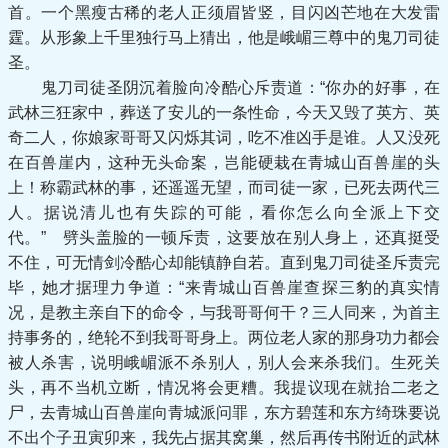
首。一个黑瘦古稀的老人正须眉皆竖，目闪凶芒地在大发雷
霆。从形象上千里独行马上猜出，他是峨嵋三尊中的鬼刀司徒
圣。
鬼刀司徒圣阴沉着脸向冷酷心斥责道：“你办的好事，在
武林三狂家中，葬送了安儿的一条性命，今天又毁了英方、英
奇二人，你娘家哥哥又闪烁其词，吃不准凶手是谁。人又没死
在百兽崖内，这种无头命案，岂能硬栽在青城山百兽崖的头
上！称霸武林的事，还遥遥无望，而司徒一家，已死去两代三
人。据说清儿也有失踪的可能，看你怎么向全派上下交
代。” 劈头盖脸的一顿斥责，这要放在别人身上，还真挺受
不住，可无情剑冷酷心却能镇静自若。直到鬼刀司徒圣斥责完
毕，她才据理力争道：“来青城山百兽崖查探三豹的真实情
况，是教主亲自下的命令，与我哥哥何干？三人同来，为首主
持事务的，绝轮不到我哥哥身上。两位老人家的那身功力都会
被人杀害，说明峨嵋派不杀别人，别人会来杀我们。生死关
头，再不当机立断，情况将会更糟。我提议现在就抬二老之
尸，去青城山百兽崖向青城派问罪，东方碧莲和东方绮珠要说
不出个子丑寅卯来，我先占据其窝巢，然后再传书附近的武林