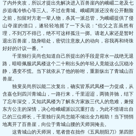
了内外夹攻，所以才提出先解决进入百兽崖内的峨嵋二老及七
步追魂冷铁心等三人。不过在青城、峨嵋两派还没有公开翻脸
之前，扣留对方老一辈人物，杀其一派总管，为峨嵋提供了侵
山夺崖的借口，遂轻轻地摇了一下头说：“伯父之言虽然有
理，不到万不得已，绝不可这样孤注一掷。请老人家还是暂时
退出百兽崖，隐身暗处，密切注意敌人的动向，容我再和绮珠
好好的计议一番。”
千里独行吴尚也知道自己所提出的手段是背水一战绝无退
路，暗暗佩服武凤楼这个二十刚出头的年轻人竟能这么沉稳冷
静，遇变不慌。当下就依从了他的吩咐，重新纵出了青城山百
兽崖。
独叟吴尚所以能二次复出，确实皆系武凤楼一力促成，从
含嘉仓到四川青城山，一路行来，千里迢迢，两骑并驰，结下
了忘年深交，又知武凤楼为了解东方家族三代人的危难，兼报
东方公主的深情，决心给峨嵋派以沉重打击，为此不惜请出自
己的三位师长，千里独行吴尚怎能不倾出全力相助！当下悄悄
地离开了百兽崖，向位于青城山腰的天师洞掩去。
这青城山的天师洞，笔者曾在拙作《五凤朝阳刀》第四部