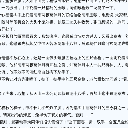
塞，垫步拧腰，人如下山虎，枪似出水蛟，刚想一扑而上，扎死大头小子
，一闪纵出，手中托着一只精巧的玉猴，向锁喉枪聂二龙晃了一下。
德秦杰手上托着阴阳两极葛伴月的联络信物阴阳玉猴，刚想说“大家都
，随时等候机会的大头小鬼刘祺。趁聂二龙失神收势，张口想说的一刹间
首异处了。
长只气得两眼冒火，形如疯虎。这恶贼自恃功力过人，又看出秦杰、刘
所致。这恶贼先从其父申恨天苦练阴阳十八抓，后跟葛伴月暗习玄阴绝户
毫也不放在心上，还是一面低头弯腰去拾地上的五尺金枪，一面明托着
。他和阴阳两极葛伴月有师徒之份，知葛伴月本人一共只有神、人、猴
之流，他不敢不问清红皂白就痛下杀手了。
肯让对方先张嘴了，掂了一掂手中的五尺金枪，老气横秋地问道：“看
声来，心想：从天山三太公到师叔缺德十八手，再加上这小缺德秦杰，
秋的样子，申不长几乎气炸了肺，因为秦杰手握葛伴月的三令符之一，
。请亮出你的海底，免得伤了双方的和气。否则……”
则，就要动手为同伴们报仇雪恨了！”当下面容一肃，双手一合五尺金枪