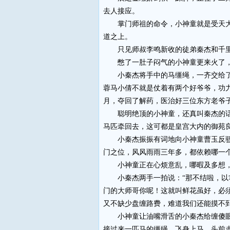
去人接应。
掌门师祖的命令，小神童就是受天大的
道之上。
只见师叔李鸣新收的徒弟秦杰和千里
憋了一肚子闷气的小神童更来火了，先
小秦杰将手中的马缰绳，一齐交给了大
蓉马小倩不就是仗着有两个好爷爷，功
月，夺回了解药，医治好三位东方老爷
聪明绝顶的小神童，还真叫秦杰的话说
马匹牵回去，这可都是皇宫大内的御苑良
小秦杰振振有词地向小神童曹玉反驳道
门之位，风风雨雨三年多，都依赖哪一个
小神童正在心烦意乱，哪暇及多想，冲
小秦杰两手一拍说：“那不结啦，以掌
门的大师哥你呢！这就叫鲜花虽好，必
又不缺少盘缠路费，难道我们还能摸不到
小神童让油嘴滑舌的小秦杰给缠傻眼了
接过来一匹马的缰绳，飞身上马，头前