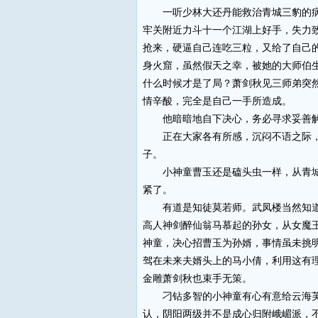
一听少林大还丹能救治青城三豹的病毒
牢关附近力斗十一个江湖上好手，失力
抢来，硬逼自己连吃三粒，又给了自己
身火窟，虽然假天之幸，被她的大师伯
什么时候才是了局？萧剑秋见三师弟突
情辛酸，完全是自己一手所造成。
他暗暗地自下决心，务必寻求妥善解
正在大家各有所感，沉闷不语之际，玉
子。
小神童曹玉还是磕头虫一样，从青城三
紧了。
有道是知徒莫若师。武凤楼当然知道自
高人神剑醉仙翁马慕起的孙女，从女魔
神童，决心招曹玉为孙婿，事情虽未挑
驾在未来夫婿头上的马小倩，利用这有
金雕萧剑秋也束手无策。
刁钻多智的小神童有心有意给云海芙蓉
认，阴阳两级并不是成心归附峨嵋派，