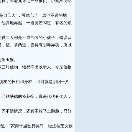
刘祺，替老兄弟毛三斧报仇，小秦杰突然
是自己人”，可他忘了，离他不远的地
，他弹地再起，一道厉芒闪过，有名的锁
祺二人都是不成气候的小孩子，错误认
指，指、掌两道，皆具有阴毒异功，所以
阴阳玉猴。
三对信物，轻易不出以示人，今见信物
朋友的长相和身材，可能就是阴阳十八
刁钻缺德的怪花招，真是代代有传人，
弄不清情况，还真不敢马上翻脸，只好
道：“家师千里独行吴尚，经汪桂芝女侠