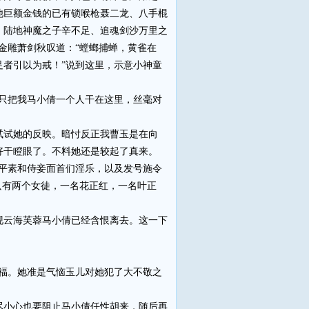
他巨额金钱的已有锁喉枪聂二龙、八手棍
、陆地神魔之子辛不足、追魂剑沙万里之
金雕萧剑秋叹道：“螳螂捕蝉，黄雀在
者引以为戒！”说到这里，示意小神童
只把我马小倩一个人干在这里，丝毫对
试她的反映。暗忖反正我曹玉是在向
好干瞪眼了。不料她还是较起了真来。
平素和侍妾面首们淫乐，以及发号施令
只有两个女徒，一名花正红，一名叶正
云海芙蓉马小倩已经含恨离去。这一下
福。她准是气恼玉儿对她犯了大不敬之
小心也要阻止马小倩任性胡来，随后再