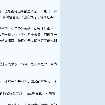
，也是秦岭山脉的主峰之一，唐代大诗
，何时复更还。”山高气冷，背阴处终年
台下，久子伦被秦岭一豹许啸虹救出，
这里一趟，住上半个月十来天，回顾那一
一趟汤峪口，碰碰运气，说不定真能找到
沸点的泉水，出自山缝石岩之中，因为
，还有一个身材不足四尺的年轻人，衣
的锁喉枪聂二龙、毛三斧程化、和阴阳