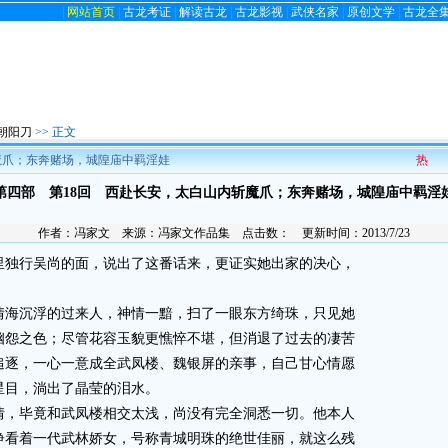
|
网站首页
|
古龙考证
|
解读古龙
|
古龙影视
|
武侠名家
|
原创文学
|
古龙全
朝阳刀
>> 正文
魔爪；东奔赌场，城隍庙中羁淫娃
热
第四部 第18回 西赴长安，太白山内斩魔爪；东奔赌场，城隍庙中羁淫
作者：
冯家文
来源：
冯家文作品集
点击数：
更新时间：2013/7/23
独行吴尚的面，说出了这番话来，更证实她出家的决心，
海沉浮的过来人，神情一黯，扫了一眼东方绮珠，只见她
幽怨之色；尽管花容玉貌更憔悴不堪，但消退了过去的凄苦
追逐，一心一意成全武凤楼、魏银屏的亲事，自己甘心情愿
星目，淌出了晶莹的泪水。
，毕竟和武凤楼相交太浅，尚没有完全洞悉一切。他本人
睁看着一代武林娇女，号称青城明珠的绝世佳丽，就这么残