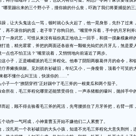
再仔细端详了三人一番，也认为有些可疑。刚想严令两个家伙要谨慎从
：“哪里蹦出来的三个野小子，撞你娘的什么丧，吓跑了我们将要捕捉的三
，让大头鬼这么一骂，顿时就心头火起了，他一晃身形，先扑了过来，
了，再不滚你妈的蛋，老子宰了你狗日的。”嘴里申斥着，手中的月牙利斧
一身武艺，可惜从来没有福份真正地动上一回手，和摸一摸象模象样的
钢打造，精光霍霍，斧把的两面还各嵌有一颗银光灿烂的月牙儿，煞是爱人
就一点也不怕王法？”嘴里说着，又悄悄地向前逼近了两步。
小子，正是峨嵋派的毛三斧程化。他奉了阴阳两极葛伴月的命令，和锁
里疗养瘫痪病躯。见刘祺衣衫破旧，年纪又小，一身瘦骨，顶着个可笑的
来都不懂什么叫王法，快滚你的……”
子一个“撩阴穿裆”正好踢中了毛三斧的一根黄瓜和两个茄子。
所在，毛三斧程化哪里还能禁受得住，一声杀猪般的嚎叫，抛掉手中的
起，顾不得去验看毛三斧的死活，先弯腰抓住了月牙斧把，右臂一挥，“
个动作一气呵成，小神童曹玉开始不嫌他们二人累赘了。
没扎死一个衣衫破旧的大头小孩，知道不光毛三斧程化大意失荆州，连