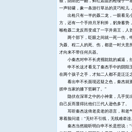
狠，阴阳把一翻，鲜红如血的枪缨子一
一声轻啸，象一条游行草丛的灵巧蛇儿
出枪只有一半的聂二龙，一眼看见小缺
方，还有一个手持月牙利斧，躬身蓄势
喉枪聂二龙反而变成了一字并肩王，人
两个部下，眨眼之间就一死一伤，申不
为聂、程二人的死、伤，都是一时大意
才向来不带任何兵器。
小秦杰对申不长虎视眈眈的威逼，丝
申不长这才看见了秦杰手中的阴阳玉猴
在两个孩子之手，才知二人都不是泛泛
看出申不长面现迟疑之色，秦杰就更不
抓申当家的膝下哲嗣了。”
隐伏在深草之中的小神童，几乎笑出了
自己反而显得比他们三代人逊色多了。
耳听秦杰这倚老卖老的语言，和老气横
寒着脸问道：“无针不引线，无线难牵连
秦杰当然能听明白申不长是想说：“否