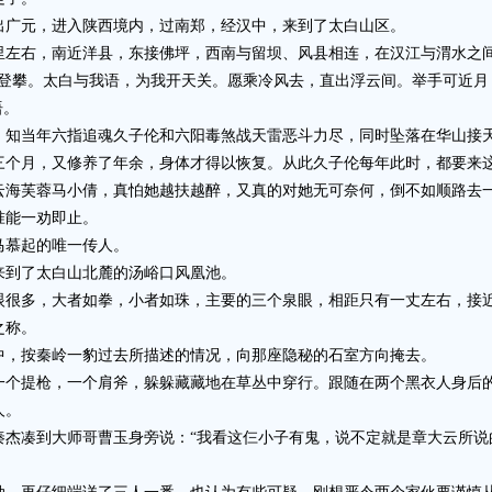
广元，进入陕西境内，过南郑，经汉中，来到了太白山区。
右，南近洋县，东接佛坪，西南与留坝、风县相连，在汉江与渭水之间
穷登攀。太白与我语，为我开天关。愿乘冷风去，直出浮云间。举手可近月
语。
当年六指追魂久子伦和六阳毒煞战天雷恶斗力尽，同时坠落在华山接天
三个月，又修养了年余，身体才得以恢复。从此久子伦每年此时，都要来
云海芙蓉马小倩，真怕她越扶越醉，又真的对她无可奈何，倒不如顺路去
准能一劝即止。
慕起的唯一传人。
到了太白山北麓的汤峪口风凰池。
多，大者如拳，小者如珠，主要的三个泉眼，相距只有一丈左右，接近
之称。
，按秦岭一豹过去所描述的情况，向那座隐秘的石室方向掩去。
提枪，一个肩斧，躲躲藏藏地在草丛中穿行。跟随在两个黑衣人身后的
人。
凑到大师哥曹玉身旁说：“我看这仨小子有鬼，说不定就是章大云所说