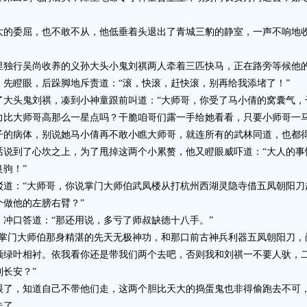
委屈，也不敢不从，他低垂着头退出了青城三豹的静室，一声不响地收
独行吴尚收养的义孙大头小鬼刘祺两人牵着三匹快马，正在路旁等候他
瞪眼，后跺脚地斥责道：“滚，快滚，赶快滚，别再给我添堵了！”
头鬼刘祺，凑到小神童跟前叫道：“大师哥，你受了马小倩的窝囊气，
力比大师哥高那么一星点吗？干脆咱哥们露一手给她看看，只要小师哥一
子的病体，别说她马小倩再不敢小瞧大师哥，就连所有的武林同道，也都得
到了心坎之上，为了甩掉这两个小累赘，他又瞪眼威吓道：“大人的事
驹！”
：“大师哥，你说掌门大师伯武凤楼从打杭州西湖灵隐寺借五凤朝阳刀
做他的左膀右臂？”
口答道：“那还用说，多亏了师叔缺德十八手。”
门大师伯那身精湛的先天无极神功，和那口前古神兵利器五凤朝阳刀，
须绿叶相衬。依我看你还是带我们两个去吧，否则我和刘祺一不要人驮，
长安？”
，知道自己不带他们走，这两个胆比天大的捣蛋鬼也非得偷跑去不可，
走了。