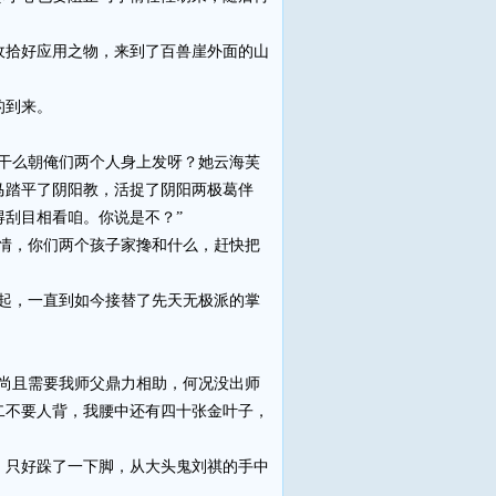
拾好应用之物，来到了百兽崖外面的山
的到来。
干么朝俺们两个人身上发呀？她云海芙
马踏平了阴阳教，活捉了阴阳两极葛伴
刮目相看咱。你说是不？”
情，你们两个孩子家搀和什么，赶快把
起，一直到如今接替了先天无极派的掌
尚且需要我师父鼎力相助，何况没出师
二不要人背，我腰中还有四十张金叶子，
只好跺了一下脚，从大头鬼刘祺的手中