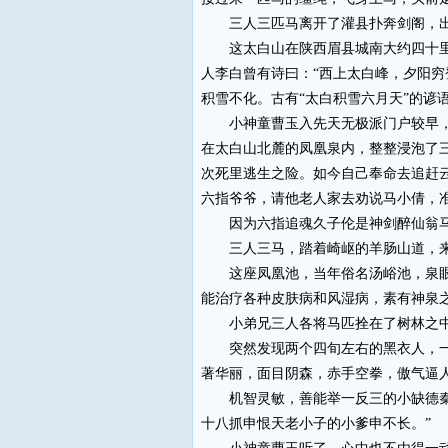
三人三匹马离开了灌县扑奔剑阁，出
这太白山在陕西眉县城南大约四十里左
人李白曾有诗曰：“西上太白峰，夕阳
积雪不化。古有“太白积雪六月天”的谚
小神童曹玉入先天无极派门户较早，知
在太白山北麓的凤凰泉内，整整浸泡了
次死里逃生之险。如今自己奉命去追赶
六指爷爷，请他老人家去劝说马小倩，
因为六指追魂久子伦是神剑醉仙翁马
三人三马，踏着崎岖的羊肠山道，来
这座凤凰池，当年俗名汤峪池，泉眼很
能治疗各种皮肤病和风湿病，素有神泉
小弟兄三人各将马匹拴在了树林之中
突然发现两个四旬左右的黑衣人，一个
著华丽，面目阴森，赤手空拳，傲气逼
机智灵敏，善能举一反三的小缺德秦杰
十八抓申恨天老小子的小爹申不长。”