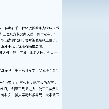
，伸出右手，轻轻抚摸着东方绮珠的秀
和三位东方叔父商议后，再作定夺。”
场出家的悲剧，暂时被他给制止住了。
五年不见，恍若有隔世之感。
林之外，销声匿迹于山野之间。今日一
鸟弟兄、千里独行吴尚由武凤楼在前引
竹地说道：“三位叔父吃下去的东西，
和剑飞、剑臣三兄弟之力，使三位叔父扶
古都长安，捕人索药都很容易，大家就不