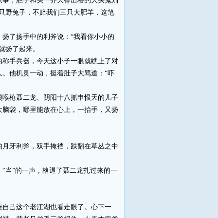
事，胆子和头一齐大得出格的大头鬼刘
只野兔子，不赔我们三只大肥羊，这笔
扬了扬手中的利斧说：“我看你小小的
就扬了起来。
称手兵器，今天这小子一眼就瞧上了对
。他机灵一动，挺着肚子大骂道：“吓
喉枪聂二龙、阴阳十八抓申恨天的儿子
大脑袋，哪里能放在心上，一抬手，又扬
月牙利斧，双手掩裆，跌翻在草丛之中
当”的一声，格退了聂二龙扎过来的一
自己这个老江湖也看走眼了。心下一