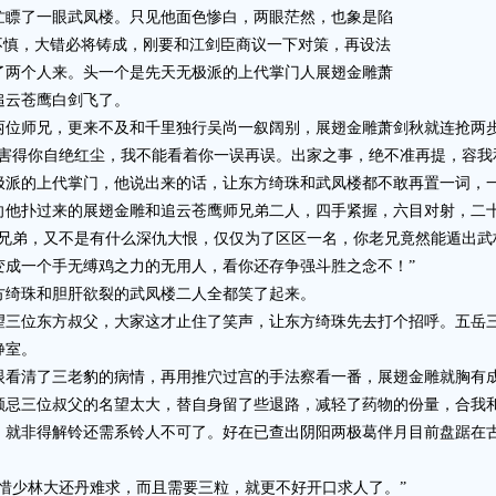
忙瞟了一眼武凤楼。只见他面色惨白，两眼茫然，也象是陷
不慎，大错必将铸成，刚要和江剑臣商议一下对策，再设法
了两个人来。头一个是先天无极派的上代掌门人展翅金雕萧
追云苍鹰白剑飞了。
师兄，更来不及和千里独行吴尚一叙阔别，展翅金雕萧剑秋就连抢两步
，害得你自绝红尘，我不能看着你一误再误。出家之事，绝不准再提，容我
的上代掌门，他说出来的话，让东方绮珠和武凤楼都不敢再置一词，一
扑过来的展翅金雕和追云苍鹰师兄弟二人，四手紧握，六目对射，二十
弟，又不是有什么深仇大恨，仅仅为了区区一名，你老兄竟然能遁出武
变成一个手无缚鸡之力的无用人，看你还存争强斗胜之念不！”
绮珠和胆肝欲裂的武凤楼二人全都笑了起来。
位东方叔父，大家这才止住了笑声，让东方绮珠先去打个招呼。五岳三
静室。
清了三老豹的病情，再用推穴过宫的手法察看一番，展翅金雕就胸有成
顾忌三位叔父的名望太大，替自身留了些退路，减轻了药物的份量，合我
，就非得解铃还需系铃人不可了。好在已查出阴阳两极葛伴月目前盘踞在
少林大还丹难求，而且需要三粒，就更不好开口求人了。”