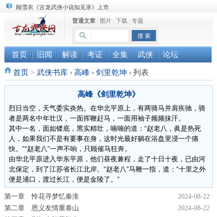
顾雪衣《古龙武侠小说知见录》上市
普通文章
|
图片
|
下载
|
专题
“武侠书库”查缺补漏活动圆满结束
《古龙小说原貌探究》修订版已上市
首页
旧闻
解读
考证
全集
武侠
论坛
首页
>
武侠书库
›
高峰
›
剑里乾坤
›
列表
高峰《剑里乾坤》
烈日当空，天气委实炎热。在华北平原上，有两骑马并肩疾驰，骑
者是两名中年壮汉，一面挥鞭赶马，一面用袖子频频抹汗。
其中一名，面如镂底，黑实精壮，喃喃的道：“赵老八，眞是热死
人，如果我们不是有要事在身，这时光最好躺在浴盘里浸一个痛
快。”“赵老八”一声不响，只顾催马狂奔。
由华北平原进入华东平原，他们昼夜兼程，走了十日十夜，已由河
北保定，到了江苏省长江北岸。“赵老八”马鞭一指，道：“十里之外
便是浦口，渡过长江，便是金陵了。”
第一章 怜花寻梦忆秦淮
2024-08-22
第二章 恩义友情重泰山
2024-08-22