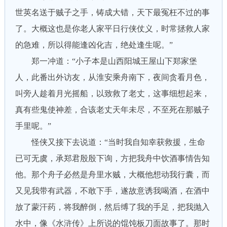
世英名送于贼子之手，铸成大错，天下最冤枉不过的事
了。大概这也是你老人家平日行侠仗义，时常拯救人家
的急难，所以得能逢凶化吉，绝处逢生呢。”
郑一冲道：“小子本是山西阳城王屋山下郑家堡
人，此番出外访友，从淮安乘舟南下，夜间贪看月色，
叫旁人趁着月光摇船，以致救了老丈，这事细想起来，
真有些鬼使神差，合该老丈天年未尽，不至死在那贼子
手里呢。”
怪侠又接下去说道：“当时我自知幸获救援，生命
已可无虞，承郑君殷殷下询，方把我舟中饮酒事情告知
他。那个舟子必然是舟里水贼，大概他想动我行囊，而
又见我带有武器，不敢下手，遂故意诱我喝酒，在酒中
放了蒙汗药，将我醉倒，然后缚了我的手足，把我抛入
水中，像《水浒传》上所说的馄饨板刀面故事了。那时