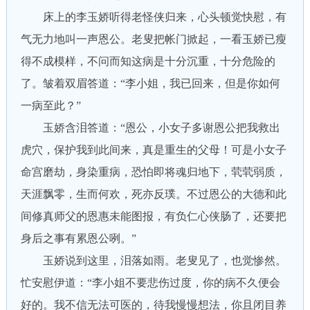
床上的李玉娇听得老怪侠归来，心头顿觉快慰，有
气无力地叫一声恩公。老叟把帐门掀起，一看玉娇已瘦
得不成模样，不问而知这病是十分沉重，十分危险的
了。皱着双眉答道：“李小姐，我已回来，但是你如何
一病至此？”
玉娇含泪答道：“恩公，小女子多谢恩公把我救出
虎穴，保护我到此间来，真是重生的父母！可是小女子
命宫磨劫，身染重病，恐怕即将魂归地下，茕茕弱质，
天涯飘零，生而何欢，死亦反璞。不过恩公的大德和此
间修真师父的恩惠未能图报，有负仁心侠肠了，还要把
身后之事有累恩公咧。”
玉娇说到这里，泪落如雨。老叟见了，也觉惨然。
忙安慰伊道：“李小姐不要悲伤过度，你的病不久便会
好的。我不信无法可医的，待我慢慢想法，你且闭目养