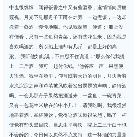
中也很饥饿，闻得饭香之中又有些酒香，遂悄悄向后艄
窥视。月光下见那舟子正蹲在灶旁，一边煮饭，一边却
托着一盏酒，慢慢地喝。他见我探望，便道：‘船上没
有佳肴，只有一些鱼和青菜，还有些花生米，因为我是
喜欢喝酒的，所以船上酒却有几斤，都是上好的高
粱。’我听他如此说，不由忍不住说道：‘那么你代我烫
上一二斤酒，我可一起付你钱。’他答应一声，果然便
去烫酒。我坐在舱里，仰首瞧着天边的明月，耳边听着
水流淙淙之声和芦苇被风吹着发出瑟瑟的声响，静待酒
喝。一会儿那舟子果然把酒送来，一盆鱼，一碗青菜，
又有一包花生米放在舱中小几上，请我吃喝。我很坦然
地斟着酒，举杯便饮，觉得这酒味道很浓烈，喝了一杯
便觉有些头晕目眩。自思生平善饮，喝上二三个白干也
不会醉的，今日何以忽然不克支持，这一杯酒的力量竟