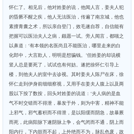
怀仁了。相见后，他对姓姜的说，他闻人言，姜夫人犯
的昏厥不醒之疾，他人无法医治，传遍了南京城，他也
素擅青囊之术，所以亲自登门，效毛遂自荐，自信能有
把握可以医治夫人之病，颇愿一试。旁人闻言，都嗤之
以鼻道：‘有本领的名医尚且不能医治，哪里走来的白
化郎中，大言欺人，明明是想骗钱。’但姓姜的却说横
竖人总是要死了，试试也有何妨。遂把徐怀仁引导上
楼，到他夫人的室中去诊视。其时姜夫人陈尸在床，徐
怀仁走到伊身前细细察视，又用手在姜夫人腹上以及两
股以下按了数按，回头对姓姜的说道：‘夫人病的是血
气不时交错而不得泄，暴发于外，则为中害，精神不能
上邪气，邪气蓄积而不得泄，是以阳缓而阴急，故暴厥
而死，此病阳脉下遂阴脉上争，会气闭而不通，阴上而
阳内行，下内鼓而不起，上外绝而不为，脉乱色废，故