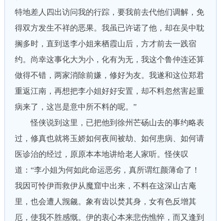
特地差人四出访问我的行踪，要我前去代他们调解，免
得双方发生不祥的恶果。我虽已许诺了他，却在吴中耽
搁多时，直到送李小姐来栖霞山后，方才前去一践宿
约。尚幸这事化大为小，化有为无，我这个鲁仲连还算
做得不错，两家消除前嫌，修好为友。我遂和这位郑君
重返江南，再想把李小姐好好安置，却不料忽然害起重
病来了，这岂是意中所不料的呢。”
怪侠说到这里，已把他到徐州芒砀山去的事约略表
过，修真也就将玉娇如何夜间被劫、如何患病、如何请
医诊治的经过，原原本本地讲给老人家听。怪侠叹
道：“李小姐为何如此命运恶劣，真所谓红颜薄命了！
我因可怜伊而救伊从魔窟中出来，不料在这深山古庵
里，也会遭人觊觎。象有齿以焚其身，女有色反增其
厄，使我不胜感慨。伊的衷心本来悲伤憔悴，而又逢到