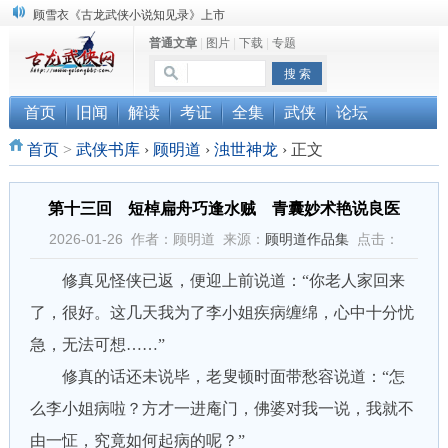
顾雪衣《古龙武侠小说知见录》上市
普通文章
|
图片
|
下载
|
专题
“武侠书库”查缺补漏活动圆满结束
《古龙小说原貌探究》修订版已上市
首页
旧闻
解读
考证
全集
武侠
论坛
首页
>
武侠书库
›
顾明道
›
浊世神龙
›
正文
第十三回 短棹扁舟巧逢水贼 青囊妙术艳说良医
2026-01-26 作者：顾明道 来源：
顾明道作品集
点击：
修真见怪侠已返，便迎上前说道：“你老人家回来
了，很好。这几天我为了李小姐疾病缠绵，心中十分忧
急，无法可想……”
修真的话还未说毕，老叟顿时面带愁容说道：“怎
么李小姐病啦？方才一进庵门，佛婆对我一说，我就不
由一怔，究竟如何起病的呢？”