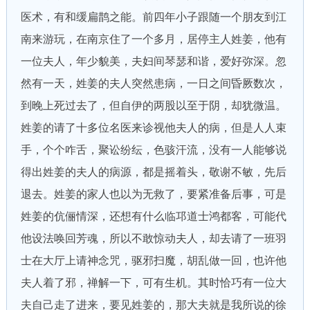
医术，有和缓扁鹊之能。前四年小子跟随一个朋友到江
南来游玩，在南京住了一个多月，居停主人姓姜，他有
一位夫人，年少貌美，夫妇间琴瑟和谐，爱好弥深。忽
然有一天，姓姜的夫人突然患病，一日之间昏厥数次，
到晚上死过去了，但自伊的两股以至于阴，却犹微温。
姓姜的请了十多位名医来诊视他夫人的病，但是人人束
手，个个咋舌，聚讼纷纭，色骇汗流，没有一人能够说
得出姓姜的夫人的病源，都是摇着头，敬谢不敏，先后
退去。姓姜的家人也以为无救了，要紧准备后事，可是
姓姜的伉俪情深，还想有什么临邛道士鸿都客，可能代
他设法唤回芳魂，所以不敢惊动夫人，却去请了一班羽
士在大厅上请神念咒，驱邪扫魔，胡乱做一回，也许他
夫人着了邪，禅解一下，可有生机。其时恰巧有一位大
夫自己走了进来，要见姓姜的，那大夫就是我所说的徐