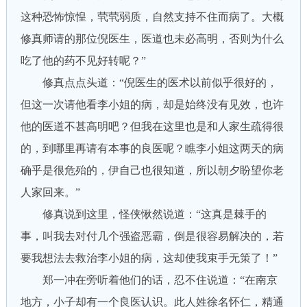
这种恐怖惊惶，茕茕弱质，自然支持不住而病了。大概
修真师请的那位倪医生，医道也未必高明，否则为什么
吃了他的药不见好转呢？”
修真点点头道：“倪医生的医术以前似乎很好的，
但这一次请他看李小姐的病，却是始终没有见效，也许
他的医道不甚高明吧？但我在这里也是和人家生疏得很
的，到哪里再请有本事的良医呢？瞧李小姐这两天的病
确乎是很危殆的，伊自己也很知道，所以朝夕盼望你老
人家回来。”
修真说到这里，怪侠愀然说道：“这真是棘手的
事，叫我去对付几个强盗恶霸，倒是很容易解决的，若
要我想法去救治李小姐的病，这却使我束手无策了！”
郑一冲在旁听着他们的话，忍不住说道：“在南京
地方，小子却有一个良医认识。此人姓徐名怀仁，精通