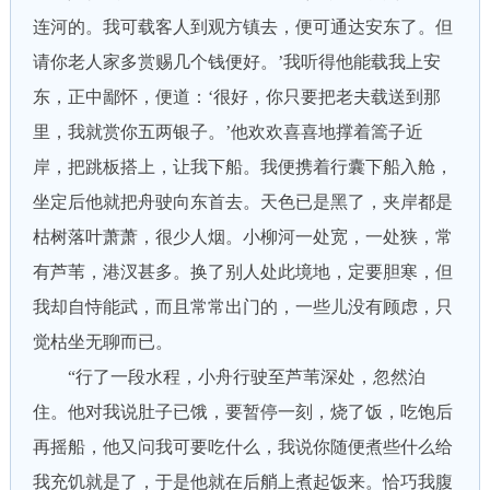
连河的。我可载客人到观方镇去，便可通达安东了。但
请你老人家多赏赐几个钱便好。’我听得他能载我上安
东，正中鄙怀，便道：‘很好，你只要把老夫载送到那
里，我就赏你五两银子。’他欢欢喜喜地撑着篙子近
岸，把跳板搭上，让我下船。我便携着行囊下船入舱，
坐定后他就把舟驶向东首去。天色已是黑了，夹岸都是
枯树落叶萧萧，很少人烟。小柳河一处宽，一处狭，常
有芦苇，港汊甚多。换了别人处此境地，定要胆寒，但
我却自恃能武，而且常常出门的，一些儿没有顾虑，只
觉枯坐无聊而已。
“行了一段水程，小舟行驶至芦苇深处，忽然泊
住。他对我说肚子已饿，要暂停一刻，烧了饭，吃饱后
再摇船，他又问我可要吃什么，我说你随便煮些什么给
我充饥就是了，于是他就在后艄上煮起饭来。恰巧我腹