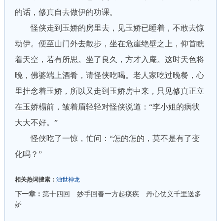
的话，修真自去做伊的功课。
怪侠走到玉娇的房里去，见玉娇已睡着，不敢去惊
动伊。便至山门外去散步，坐在危崖绝壁之上，仰首瞧
着天空，若有所思。坐了良久，方才入庵。这时天色将
晚，佛婆端上酒肴，请怪侠吃喝。老人家吃过晚餐，心
里挂念着玉娇，所以又走到玉娇房中来，只见修真正立
在玉娇榻前，皱着眉轻轻对怪侠说道：“李小姐的病状
大大不好。”
怪侠吃了一惊，忙问：“怎的怎的，莫不是有了变
化吗？”
相关热词搜索：
浊世神龙
下一章：
第十四回 妙手回春一方起痰疾 丹心仗义千里送多
娇