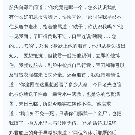
船头向郑君问道：‘你究竟是哪一个，怎么认识我的，
有什么好消息报告我听，快快直说。’那时候我早忍不
住从舱中走出，指着他骂道：‘贼子，你认识我吗？’他
一见我面，早吓得倒退不迭，口里连说‘咦咦……怎
的……怎的'，郑君飞身跃上他的船首，他也从身边拔出
短刀，要想抵抗，但被君一腿把他踢倒，立即将他缚
住。我就过船去，到舱中检点自己行囊，宝刀和弹弓以
及银钱衣服都未损失分毫。还至船首，我就指着他说
道：‘你这厮在这里想必害了多少人命，今日老夫也险
此被你断送了性命，幸亏水中遇救，也是你的恶贯满
盈，末日已临，所以今晚实在饶你不得。'他哀求
道：‘我自知不免一死，只请你们赐我一个全尸，也把
我缚了，抛入水里去与波臣为伍。’他的话还未说毕，
郑君船上的舟子早喊起来道：‘两位爷休听那厮的话，