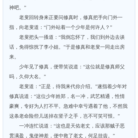
神吧。”
老叟回转身来正要问修真时，修真把手向门外一
指，向老叟道：“门外站着一个少年是何许人？”
老叟把头一搔道：“我倒忘怀了，我们到外边去谈
话，免得惊扰了李小姐。”于是修真和老叟一同走出房
来。
少年见了修真，便带笑说道：“这位就是修真师父
吗，久仰大名。”
老叟道：“正是，待我来代你介绍。”遂指着少年对
修真说道：“这位少年姓郑，名一冲，武艺精通，性情
豪爽，专好为人打不平。急难中幸亏遇着了他，不然我
这条老命险些儿送掉在竖子之手，岂不可笑可恨。”
一冲连忙说道：“这也是天佑老丈，应该那贼子恶
贯满盈，鬼使神差，便中救了老丈，何足挂齿。”