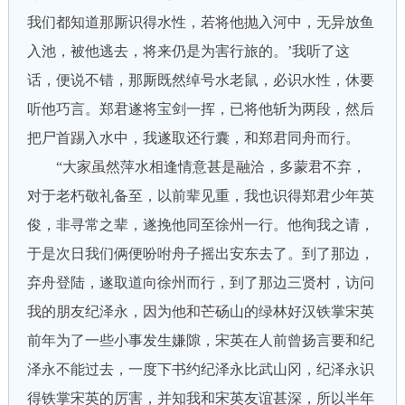
我们都知道那厮识得水性，若将他抛入河中，无异放鱼
入池，被他逃去，将来仍是为害行旅的。’我听了这
话，便说不错，那厮既然绰号水老鼠，必识水性，休要
听他巧言。郑君遂将宝剑一挥，已将他斩为两段，然后
把尸首踢入水中，我遂取还行囊，和郑君同舟而行。
“大家虽然萍水相逢情意甚是融洽，多蒙君不弃，
对于老朽敬礼备至，以前辈见重，我也识得郑君少年英
俊，非寻常之辈，遂挽他同至徐州一行。他徇我之请，
于是次日我们俩便吩咐舟子摇出安东去了。到了那边，
弃舟登陆，遂取道向徐州而行，到了那边三贤村，访问
我的朋友纪泽永，因为他和芒砀山的绿林好汉铁掌宋英
前年为了一些小事发生嫌隙，宋英在人前曾扬言要和纪
泽永不能过去，一度下书约纪泽永比武山冈，纪泽永识
得铁掌宋英的厉害，并知我和宋英友谊甚深，所以半年