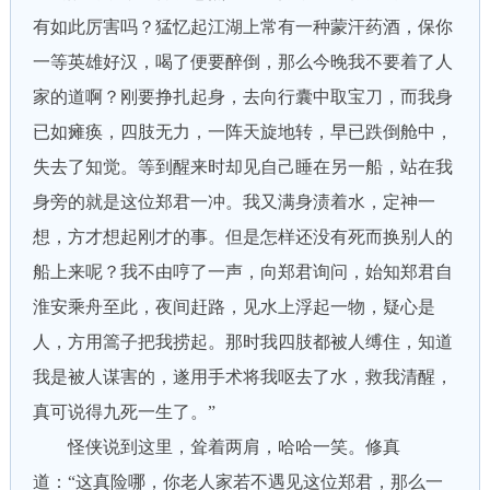
有如此厉害吗？猛忆起江湖上常有一种蒙汗药酒，保你
一等英雄好汉，喝了便要醉倒，那么今晚我不要着了人
家的道啊？刚要挣扎起身，去向行囊中取宝刀，而我身
已如瘫痪，四肢无力，一阵天旋地转，早已跌倒舱中，
失去了知觉。等到醒来时却见自己睡在另一船，站在我
身旁的就是这位郑君一冲。我又满身渍着水，定神一
想，方才想起刚才的事。但是怎样还没有死而换别人的
船上来呢？我不由哼了一声，向郑君询问，始知郑君自
淮安乘舟至此，夜间赶路，见水上浮起一物，疑心是
人，方用篙子把我捞起。那时我四肢都被人缚住，知道
我是被人谋害的，遂用手术将我呕去了水，救我清醒，
真可说得九死一生了。”
怪侠说到这里，耸着两肩，哈哈一笑。修真
道：“这真险哪，你老人家若不遇见这位郑君，那么一