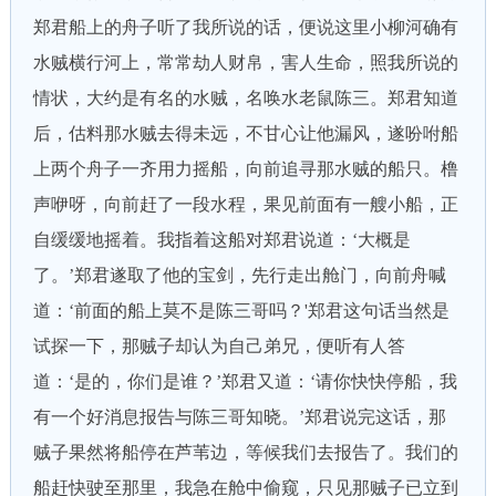
郑君船上的舟子听了我所说的话，便说这里小柳河确有
水贼横行河上，常常劫人财帛，害人生命，照我所说的
情状，大约是有名的水贼，名唤水老鼠陈三。郑君知道
后，估料那水贼去得未远，不甘心让他漏风，遂吩咐船
上两个舟子一齐用力摇船，向前追寻那水贼的船只。橹
声咿呀，向前赶了一段水程，果见前面有一艘小船，正
自缓缓地摇着。我指着这船对郑君说道：‘大概是
了。’郑君遂取了他的宝剑，先行走出舱门，向前舟喊
道：‘前面的船上莫不是陈三哥吗？'郑君这句话当然是
试探一下，那贼子却认为自己弟兄，便听有人答
道：‘是的，你们是谁？’郑君又道：‘请你快快停船，我
有一个好消息报告与陈三哥知晓。’郑君说完这话，那
贼子果然将船停在芦苇边，等候我们去报告了。我们的
船赶快驶至那里，我急在舱中偷窥，只见那贼子已立到