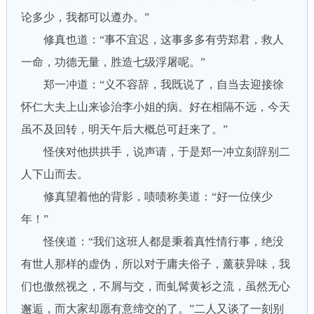
论多少，我都可以遵办。”
修真也道：“事不宜迟，这事多多有劳郑君，救人
一命，功德无量，胜造七级浮屠呢。”
郑一冲道：“义不容辞，我既说了，自当去迎接徐
怀仁大夫上山来诊治李小姐的病。好在相隔不远，今天
虽不及回转，明天午后大概总可赶来了。”
怪侠对他拱拱手，说声请，于是郑一冲立刻辞别二
人下山而去。
修真望着他的背影，啧啧称美道：“好一位侠少
年！”
怪侠道：“我们这班人都是秉着真性情行事，绝没
有世人那样的虚伪，所以对于庸夫俗子，薰获异味，我
们也傲然视之，不屑与交，而虬髯黄衫之流，虽然无心
邂逅，而大家却愿有意缔交的了。”二人又谈了一刻别