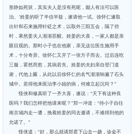
形静如死状，其实夫人是没有死呢，鄙人有法可以医
治。’姓姜的听了半信半疑，遂请他一试。徐怀仁遂取
出针和石来施用针砭之术，以取外三阳五会，隔了些
时，果然姜夫人渐渐苏醒。姓姜的大喜，一家人都是亲
眼目观的。那时小子也在他家，亲见这位医生施用手
术，十分奇异。徐怀仁又开了一张方子而去。过后连吃
三服，霍然而愈，其病若失。姓姜的夫妇亲自登门道
谢，代他上匾，从此以后徐怀仁的名气渐渐响遍了石头
城中。若得他来医治李小姐的病，何难立起沉疴？”
怪侠和修真听了一齐大喜，遂说：“天下有这种良
医吗？我们怎样把他请来呢？”郑一冲道：“待小子自往
南京城内走一遭，挽着姓姜的同去邀请，不难得到他的
允诺了。”
怪侠道：“好，那么就请郑君下山去一趟，诊金不