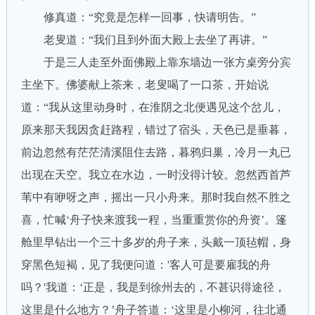
修真道：“究竟是怎样一回事，快请明告。”
老叟道：“我们且到外面大殿上去坐了再讲。”
于是三人走至外面佛殿上靠东墙边一张方桌旁分宾
主坐下。佛婆献上茶来，老叟喝了一口茶，开始说
道：“我从这里动身时，在淮阴之北便遇见这个岔儿，
原来那天我因贪赶路程，错过了宿头，天色已是垂暮，
前边忽然有茫茫清溪阻住去路，暮鸦归巢，冷月一丸已
出现在天空。我立在水边，一时没得计较。忽然西首芦
苇中有咿呀之声，摇出一只小舟来。那时我自然不胜之
喜，忙喊‘舟子快来渡我一程，当重重赏你的舟资’。篷
舱里早钻出一个三十多岁的舟子来，头戴一顶毡帽，身
穿黑色短褐，见了我便问道：'客人可是要雇我的舟
吗？'我道：‘正是，我是到徐州去的，不甚识得途径，
这里是什么地方？’舟子答道：‘这里是小柳河，往北通