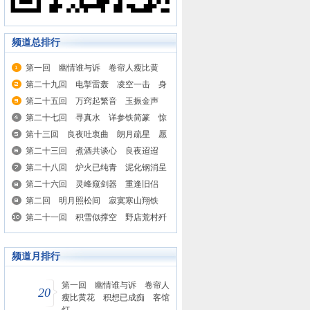
频道总排行
第一回 幽情谁与诉 卷帘人瘦比黄
花 积想已成痴 客馆灯孤惊素脉
第二十九回 电掣雷轰 凌空一击 身
轻叶落 绝顶双飞
第二十五回 万窍起繁音 玉振金声
忽惊悲咽 双丸摧毒火 烟消雾散 共
第二十七回 寻真水 详参铁简篆 惊
戮凶顽
丑类 独探幻波池
第十三回 良夜吐衷曲 朗月疏星 愿
言不尽 幽崖传绝技 怒虎惊龙 运掌
第二十三回 煮酒共谈心 良夜迢迢
如飞
欣来异士 斩关深入险 玄门寂寂 巧
第二十八回 炉火已纯青 泥化钢消呈
剪群凶
异宝 岚光真如沐 山明水丽恋清游
第二十六回 灵峰窥剑器 重逢旧侣
喜话亲情 地穴隐浮囊 甫得奇珍 误
第二回 明月照松间 寂寞寒山翔铁
传小警
羽 氛烟生石缝 迷花毒雾起勾蜈
第二十一回 积雪似撑空 野店荒村歼
巨熟憝 余波浑不静 青山红树起遥思
频道月排行
第一回 幽情谁与诉 卷帘人
20
瘦比黄花 积想已成痴 客馆