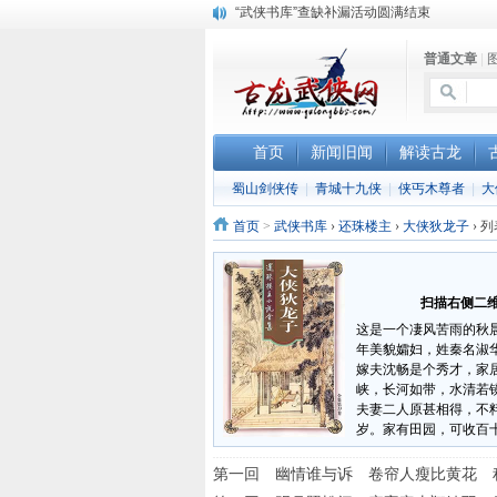
“武侠书库”查缺补漏活动圆满结束
珠海《古龙作品集》PDF扫描版分享
普通文章
|
三千藏书奉江湖 ， 诚邀侠友共赏鉴
首页
新闻旧闻
解读古龙
蜀山剑侠传
|
青城十九侠
|
侠丐木尊者
|
大
首页
>
武侠书库
›
还珠楼主
›
大侠狄龙子
›
列
扫描右侧二维
这是一个凄风苦雨的秋
年美貌孀妇，姓秦名淑
嫁夫沈畅是个秀才，家
峡，长河如带，水清若
夫妻二人原甚相得，不
岁。家有田园，可收百
第一回 幽情谁与诉 卷帘人瘦比黄花 