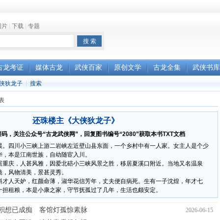
图片
|
下载
|
专题
古龙考证
媒体古龙
武侠百家
原创文学
古龙全集
武侠书库
侠狄龙子
|
搜索
表
还珠楼主《大侠狄龙子》
码，关注公众号“古龙武侠网”，回复图书编号“2080”获取本书TXT文档
晨。四川小三峡上游二岩峡左近壁山县东面，一个乡村中有一人家。女主人是个少
华，本是江南世族，自幼随宦入川。
居重庆，人甚风雅，因爱北碚小三峡风景之胜，移居夏溪口附近。当地又名温泉
镜，风物清美，景甚灵秀。
料才人天妒，红颜命薄，淑华花信芳年，丈夫便自病死。生有一子沈煌，年才七
十担租粮，本是小康之家，守节抚孤过了几年，生活也颇安定。
积想已成痴 客馆灯孤惊素脉
2026-06-15