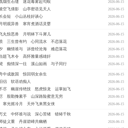
氛烟生石缝 迷花毒雾起勾蜈
2026-06-15
凌空飞倩影 山亭密语见天人
2026-06-15
长会短 小山丛桂好谈心
2026-06-15
月明观异兽 寒宵煮酒话灵婴
2026-06-15
飞丸惊恶兽 月明林下斗犀儿
2026-06-15
质 三生曾有约 心同流水 不恋落花
2026-06-15
夕 幽情谁与 诉曾经沧海 难恋落花
2026-06-15
当筵飞木令 高怀雅量感雄奸
2026-06-15
毙 痴情深一往 溪山如画 与子同行
2026-06-15
舟中成敌国 惊回弱女余生
2026-06-15
旧侣 软语劝痴人
2026-06-15
不尽 幽崖传绝技 怒虎惊龙 运掌如飞
2026-06-15
尽 殷勤搀素手 山深路险蜜意无穷
2026-06-15
 寒光摇冷月 天外飞来黑女侠
2026-06-15
万丈 中怀谁与说 深心苦绪 错铸千秋
2026-06-15
师徒义重 丹崖碧嶂共幽栖
2026-06-15