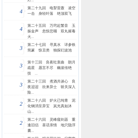
灯...
第二十九回 电掣雷轰 凌空
4
一击 身轻叶落 绝顶双飞
第二十五回 万窍起繁音 玉
4
振金声 忽惊悲咽 双丸摧毒
火...
第二十七回 寻真水 详参铁
3
简篆 惊丑类 独探幻波池
第十三回 良夜吐衷曲 朗月
3
疏星 愿言不尽 幽崖传绝
技 ...
第二十三回 煮酒共谈心 良
3
夜迢迢 欣来异士 斩关深入
险...
第二十八回 炉火已纯青 泥
2
化钢消呈异宝 岚光真如沐
山...
第二十六回 灵峰窥剑器 重
2
逢旧侣 喜话亲情 地穴隐浮
囊...