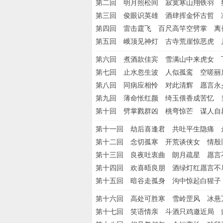
第二回 明月照松间 寂寞寒山翔铁羽 
第三回 俊眼识英雄 酒肆挥金怀古哲 
第四回 雷击霆飞 百尺高竿空劈掌 离
第五回 峨顶见神灯 古寺荒崖惊恶虎 
第六回 煮酒款佳宾 雪满山中来虎女 
第七回 止水忽生波 人似孤鸾 空嗟丽
第八回 同病应相怜 对此清辉 愿言永
第九回 薄命怅红颜 绮玉偎香成苦忆 
第十回 劈掌戮群凶 桃弯惊芒 谋人自
第十一回 劫后喜逢君 共吐平生隐痛 
第十二回 念切孤寒 开荒谈侠女 情殷
第十三回 良夜吐衷曲 朗月疏星 愿言
第十四回 欢喜晤良朋 酒绿灯红愿言不
第十五回 暗谷走孤身 沟中惊起白猩子
第十六回 高处可胜寒 雪岭罡风 冰悬
第十七回 笑语情亲 斗酒只鸡邀近局 