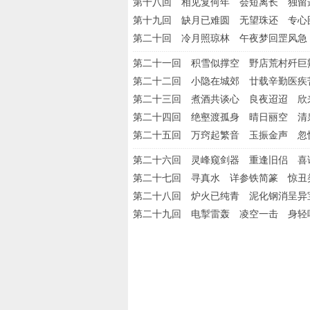
第十八回 相见复何年 会短离长 独留
第十九回 缺月已难圆 无望珠还 专心
第二十回 冷月照琼林 午夜梦回罡风急
第二十一回 积雪似撑空 野店荒村歼巨
第二十二回 小隐在城郊 廿载辛勤医疾
第二十三回 煮酒共谈心 良夜迢迢 欣
第二十四回 绝壑渡孤身 晴日丽空 清
第二十五回 万窍起繁音 玉振金声 忽
第二十六回 灵峰窥剑器 重逢旧侣 喜
第二十七回 寻真水 详参铁简篆 惊丑
第二十八回 炉火已纯青 泥化钢消呈异
第二十九回 电掣雷轰 凌空一击 身轻