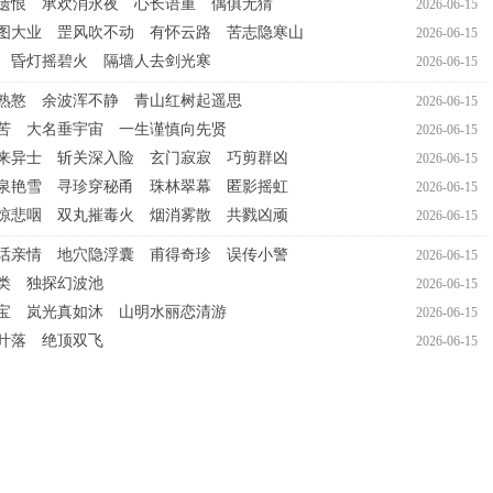
遗恨 承欢消永夜 心长语重 偶俱无猜
2026-06-15
图大业 罡风吹不动 有怀云路 苦志隐寒山
2026-06-15
 昏灯摇碧火 隔墙人去剑光寒
2026-06-15
熟憝 余波浑不静 青山红树起遥思
2026-06-15
苦 大名垂宇宙 一生谨慎向先贤
2026-06-15
来异士 斩关深入险 玄门寂寂 巧剪群凶
2026-06-15
泉艳雪 寻珍穿秘甬 珠林翠幕 匿影摇虹
2026-06-15
惊悲咽 双丸摧毒火 烟消雾散 共戮凶顽
2026-06-15
话亲情 地穴隐浮囊 甫得奇珍 误传小警
2026-06-15
类 独探幻波池
2026-06-15
宝 岚光真如沐 山明水丽恋清游
2026-06-15
叶落 绝顶双飞
2026-06-15