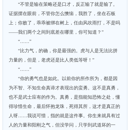
“不管是输在策略还是口才，反正输了就是输了。
证据摆在眼前，不管你怎么懊恼，我胜了，坐在石板
上；你败了，乖乖被绑在树上，任由风吹雨打，不是吗
——我们两个之间到底差在哪里，你可知道？”
“……”
“比力气，的确，你是最强的。虎与人是无法比拼
力量的，但是，老虎还是比人类低等呀！”
“……”
“你的勇气也是如此。以前你的所作所为，都是因
为不智、不知生命真谛才表现出的蛮勇。这不是真勇，
也不是武士应有的作为。真勇，是指能知恐怖之处，懂
得珍惜生命，最后怀抱龙珠，死得其所，这才是真正的
人呀……我说可惜，指的就是这件事。你生来就具有过
人的力量和阳刚之气，但没学问，只学到武道坏的一