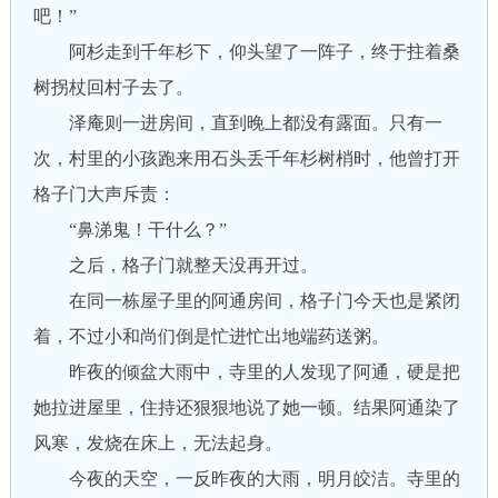
吧！”
阿杉走到千年杉下，仰头望了一阵子，终于拄着桑
树拐杖回村子去了。
泽庵则一进房间，直到晚上都没有露面。只有一
次，村里的小孩跑来用石头丢千年杉树梢时，他曾打开
格子门大声斥责：
“鼻涕鬼！干什么？”
之后，格子门就整天没再开过。
在同一栋屋子里的阿通房间，格子门今天也是紧闭
着，不过小和尚们倒是忙进忙出地端药送粥。
昨夜的倾盆大雨中，寺里的人发现了阿通，硬是把
她拉进屋里，住持还狠狠地说了她一顿。结果阿通染了
风寒，发烧在床上，无法起身。
今夜的天空，一反昨夜的大雨，明月皎洁。寺里的