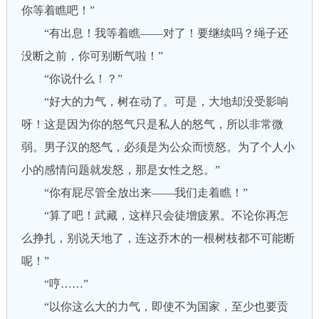
你等着瞧吧！”
“有出息！我等着瞧——对了！要继续吗？绳子还
没断之前，你可别断气啦！”
“你说什么！？”
“好大的力气，树在动了。可是，大地却没受影响
呀！这是因为你的怒气只是私人的怒气，所以非常微
弱。男子汉的怒气，必须是为公众而愤怒。为了个人小
小的感情问题就发怒，那是女性之怒。”
“你有屁尽管全放出来——我们走着瞧！”
“算了吧！武藏，这样只会徒增疲累。不论你再怎
么挣扎，别说天地了，连这乔木的一根树枝都不可能断
呢！”
“哼……”
“以你这么大的力气，即使不为国家，至少也要贡