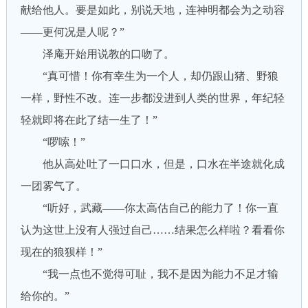
献给他人。要是如此，别说天地，连神明都会为之动容
——更何况是人呢？”
泽庵开始用说教的口吻了。
“真可惜！你有幸生为一个人，却仍跟山猪、野狼
一样，野性不改。连一步都没进到人类的世界，年纪轻
轻就即将在此了结一生了！”
“啰嗦！”
他从高处吐了一口口水，但是，口水在半途就化成
一团雾气了。
“听好，武藏——你太高估自己的能力了！你一直
认为这世上没有人强过自己……结果怎么样啦？看看你
现在的狼狈样！”
“我一点也不觉得可耻，我不是因为能力不足才输
给你的。”