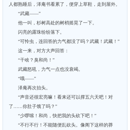
人都熟睡后，泽庵书看累了，便穿上草鞋，走到屋外。
“武藏——”
他一叫，杉树高处的树梢摇晃了一下。
闪亮的露珠纷纷落下。
“可怜虫，连回答的力气都没了吗？武藏！武藏！”
这一来，对方大声回答：
“干啥？臭和尚！”
武藏怒吼，力气一点也没衰竭。
“哦——”
泽庵再次抬头。
“声音还很宏亮嘛！看来还可以撑五六天吧！对
了……你肚子饿了吗？”
“少啰嗦！和尚，快把我的头砍下吧！”
“不行不行！不能随便乱砍头。像阁下这样的莽