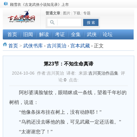
顾雪衣《古龙武侠小说知见录》上市
普通文章
|
图片
|
下载
|
专题
“武侠书库”查缺补漏活动圆满结束
《古龙小说原貌探究》修订版已上市
首页
旧闻
解读
考证
全集
武侠
论坛
首页
>
武侠书库
›
吉川英治
›
宫本武藏
›
正文
第23节：不知生命真谛
2024-10-06 作者:吉川英治 译者: 来源:
吉川英治作品集
评
论:
0
点击:
阿杉婆满脸皱纹，眼睛眯成一条线，望着千年杉的
树梢，说道：
“他像条抹布挂在树上，没有动静耶！”
“乌鸦还没去啄他的脸，可见武藏一定还活着。”
“太谢谢您了！”