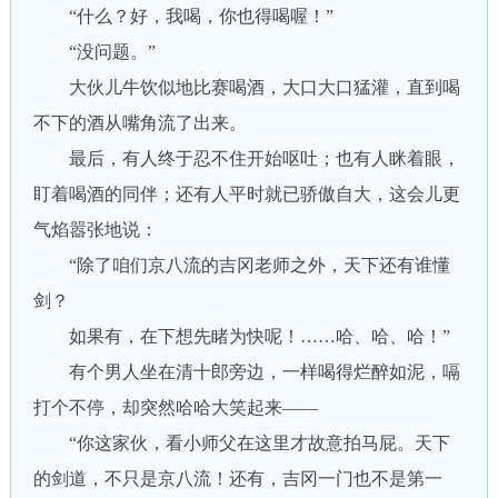
“什么？好，我喝，你也得喝喔！”
“没问题。”
大伙儿牛饮似地比赛喝酒，大口大口猛灌，直到喝
不下的酒从嘴角流了出来。
最后，有人终于忍不住开始呕吐；也有人眯着眼，
盯着喝酒的同伴；还有人平时就已骄傲自大，这会儿更
气焰嚣张地说：
“除了咱们京八流的吉冈老师之外，天下还有谁懂
剑？
如果有，在下想先睹为快呢！……哈、哈、哈！”
有个男人坐在清十郎旁边，一样喝得烂醉如泥，嗝
打个不停，却突然哈哈大笑起来——
“你这家伙，看小师父在这里才故意拍马屁。天下
的剑道，不只是京八流！还有，吉冈一门也不是第一