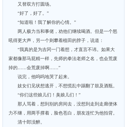
又替双方打圆场。
“好了，好了。”
“知道啦！我了解你的心情。”
两人极力当和事佬，劝他们继续喝酒。但是一个怒
吼得更大声，另一个则攀着植田的脖子，说道：
“我真的是为吉冈一门着想，才直言不讳。如果大
家都像那马屁精一样，先师的拳法老师之名，也会荒废
掉的……会荒废掉啊……”
说完，他呜呜地哭了起来。
妓女们见状想逃开，不想慌乱中踢翻了鼓及酒瓶。
“你们这些娘儿们！臭娘儿们！”
那人骂着，想到别的房间去，没想到走到走廊便体
力不继，用两手撑着，脸色苍白，朋友连忙为他拍背。
清十郎没醉。