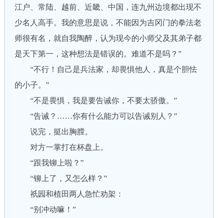
江户、常陆、越前、近畿、中国，连九州边境都出现不
少名人高手。我的意思是说，不能因为吉冈门的拳法老
师很有名，就自我陶醉，认为现今的小师父及其弟子都
是天下第一，这种想法是错误的。难道不是吗？”
“不行！自己是兵法家，却畏惧他人，真是个胆怯
的小子。”
“不是畏惧，我是要告诫你，不要太骄傲。”
“告诫？……你有什么能力可以告诫别人？”
说完，挺出胸膛。
对方一掌打在杯盘上。
“跟我铆上啦？”
“铆上了，又怎么样？”
祇园和植田两人急忙劝架：
“别冲动嘛！”