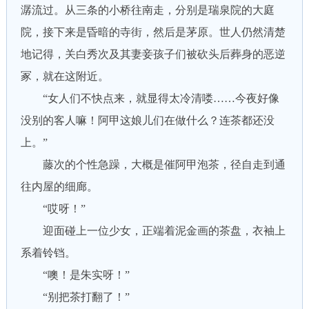
潺流过。从三条的小桥往南走，分别是瑞泉院的大庭
院，接下来是昏暗的寺街，然后是茅原。世人仍然清楚
地记得，关白秀次及其妻妾孩子们被砍头后葬身的恶逆
冢，就在这附近。
“女人们不快点来，就显得太冷清喽……今夜好像
没别的客人嘛！阿甲这娘儿们在做什么？连茶都还没
上。”
藤次的个性急躁，大概是催阿甲泡茶，径自走到通
往内屋的细廊。
“哎呀！”
迎面碰上一位少女，正端着泥金画的茶盘，衣袖上
系着铃铛。
“噢！是朱实呀！”
“别把茶打翻了！”