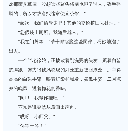
欢那家艾草屋，没想这些猪头猪脑也跟了过来，碍手碍
脚的，所以才故意找这家便宜茶馆。”
“藤次，我们偷偷走吧！其他的交给植田去处理。”
“您假装上厕所。我随后就来。”
“我在门外等。”清十郎摆脱这些同伴，巧妙地溜了
出去。
一个半老徐娘，正披散着刚洗完的头发，踮着白皙
的脚跟，努力将被风吹熄的灯笼重新挂回原处。那举得
高高的白皙手臂，映着灯影和黑发，摇曳生姿。二月凉
爽的晚风，透着梅花的香味。
“阿甲，我帮你挂吧！”
不知是谁突然从后面出声道。
“哎呀！小师父。”
“你等一等！”