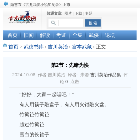
顾雪衣《古龙武侠小说知见录》上市
普通文章
|
图片
|
下载
|
专题
“武侠书库”查缺补漏活动圆满结束
《古龙小说原貌探究》修订版已上市
首页
旧闻
解读
考证
全集
武侠
论坛
首页
>
武侠书库
›
吉川英治
›
宫本武藏
›
正文
第2节：先睹为快
2024-10-06 作者:吉川英治 译者: 来源:
吉川英治作品集
评
论:
0
点击:
“好好，大家一起唱吧！”
有人用筷子敲盘子，有人用火钳敲火盆。
竹篱笆竹篱笆
越过竹篱笆
雪白的长袖子