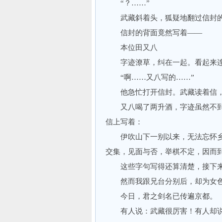
“？……”
武藏斜着头，狐疑地翻过信封的
信封的背面竟然写着——
本位田又八
字迹潦草，纠在一起。看起来连
“啊……又八写的……”
他急忙打开信封。武藏读着信，
又八喝了两升酒，字迹虽然不到
信上写着：
伊吹山下一别以来，无法忘怀乡
交集，见面与否，举棋不定，因而
这些字句写得还算清楚，接下来
然而我跟兄台分别后，却为女色
今日，君之剑名已传遍京都。
有人说：武藏很厉害！有人却说