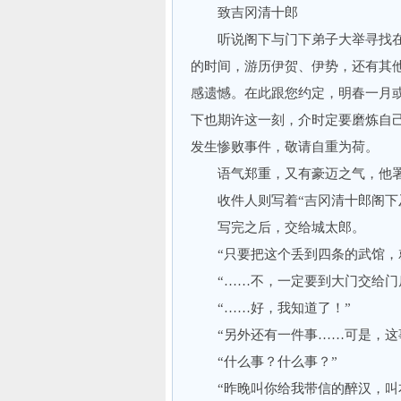
致吉冈清十郎
听说阁下与门下弟子大举寻找在
的时间，游历伊贺、伊势，还有其
感遗憾。在此跟您约定，明春一月
下也期许这一刻，介时定要磨炼自
发生惨败事件，敬请自重为荷。
语气郑重，又有豪迈之气，他署名
收件人则写着“吉冈清十郎阁下及
写完之后，交给城太郎。
“只要把这个丢到四条的武馆，就
“……不，一定要到大门交给门房
“……好，我知道了！”
“另外还有一件事……可是，这事
“什么事？什么事？”
“昨晚叫你给我带信的醉汉，叫本