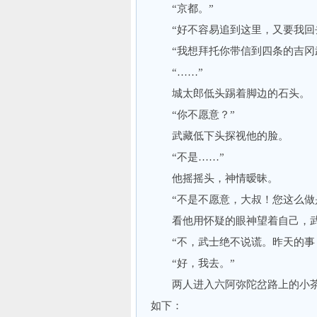
“京都。”
“好不容易追到这里，又要我回
“我想拜托你带信到四条的吉冈
“……”
城太郎低头踢着脚边的石头。
“你不愿意？”
武藏低下头探视他的脸。
“不是……”
他摇摇头，神情暧昧。
“不是不愿意，大叔！您这么做是
看他用怀疑的眼神望着自己，武
“不，武士绝不说谎。昨天的事，
“好，我去。”
两人进入六阿弥陀岔路上的小茶
如下：