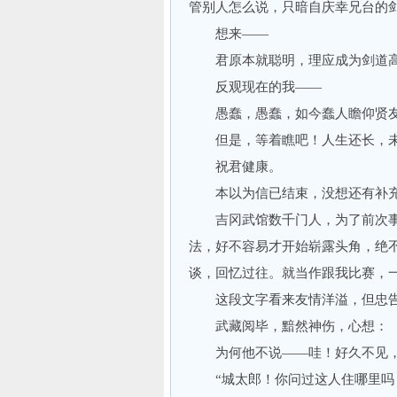
管别人怎么说，只暗自庆幸兄台的
想来——
君原本就聪明，理应成为剑道高
反观现在的我——
愚蠢，愚蠢，如今蠢人瞻仰贤友
但是，等着瞧吧！人生还长，未
祝君健康。
本以为信已结束，没想还有补充
吉冈武馆数千门人，为了前次事
法，好不容易才开始崭露头角，绝
谈，回忆过往。就当作跟我比赛，
这段文字看来友情洋溢，但忠告
武藏阅毕，黯然神伤，心想：
为何他不说——哇！好久不见，
“城太郎！你问过这人住哪里吗