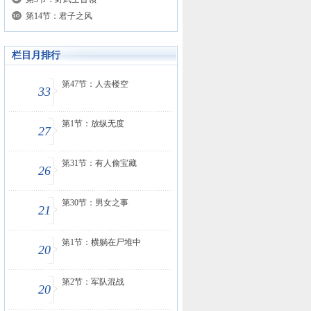
第14节：君子之风
栏目月排行
第47节：人去楼空
33
第1节：放纵无度
27
第31节：有人偷宝藏
26
第30节：男女之事
21
第1节：横躺在尸堆中
20
第2节：军队混战
20