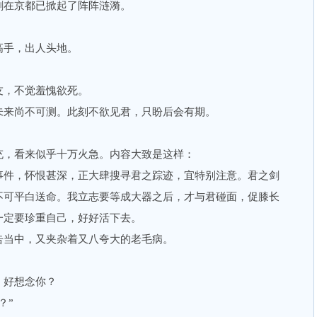
剑在京都已掀起了阵阵涟漪。
手，出人头地。
，不觉羞愧欲死。
来尚不可测。此刻不欲见君，只盼后会有期。
，看来似乎十万火急。内容大致是这样：
件，怀恨甚深，正大肆搜寻君之踪迹，宜特别注意。君之剑
不可平白送命。我立志要等成大器之后，才与君碰面，促膝长
一定要珍重自己，好好活下去。
当中，又夹杂着又八夸大的老毛病。
好想念你？
？”