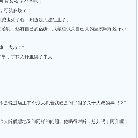
'客栈'两个字呢！”
可就麻烦了！”
藏也死了心，知道是无法阻止了。
落魄，还有自己的宿缘，武藏也认为自己真的应该照顾这个小
事，大叔！”
事，手探入怀里摸了半天。
是说过店里有个浪人抓着我硬是问了很多关于大叔的事吗？”
人醉醺醺地又问同样的问题。他喝得烂醉，总共喝了两升喔！
”