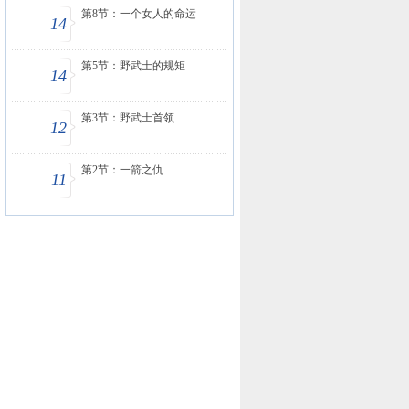
第8节：一个女人的命运
14
第5节：野武士的规矩
14
第3节：野武士首领
12
第2节：一箭之仇
11