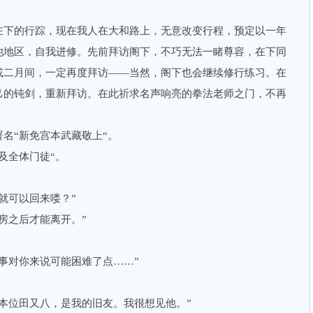
下的行踪，现在我人在大和路上，无意改变行程，预定以一年
他地区，自我进修。先前拜访阁下，不巧无法一睹尊容，在下同
或二月间，一定再度拜访——当然，阁下也会继续修行练习。在
己的钝剑，重新拜访。在此祈求名声响亮的拳法老师之门，不再
“新免宫本武藏敬上“。
全体门徒“。
可以回来喽？”
之后才能离开。”
对你来说可能困难了点……”
位田又八，是我的旧友。我很想见他。”