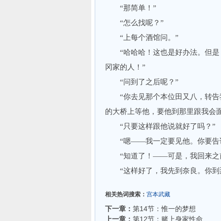
“那简单！”
“怎么找呢？”
“上每个酒馆问。”
“哈哈哈！这也是好办法。但是，
冈家的人！”
“问到了之后呢？”
“你去见那个本位田又八，转告我
的大桥上等他，要他到那里跟我会面
“只要这样跟他说就好了吗？”
“嗯——我一定要见他。你要告诉
“知道了！——可是，我回来之前
“这样好了，我先到奈良。你到那
相关热词搜索：
宫本武藏
下一章：
第14节：惟一的梦想
上一章：
第12节：赌上身家性命