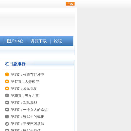
rss
图片中心
资源下载
论坛
栏目总排行
第1节：横躺在尸堆中
第47节：人去楼空
第1节：放纵无度
第30节：男女之事
第2节：军队混战
第8节：一个女人的命运
第5节：野武士的规矩
第1节：平安吉冈拳法
第3节：野武士首领