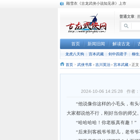
顾雪衣《古龙武侠小说知见录》上市
“武侠书库”查缺补漏活动圆满结束
普通文章
|
《古龙小说原貌探究》修订版已上市
首页
新闻旧闻
解读古龙
龙虎八天狗
|
宫本武藏
|
剑中四君子
|
柳生
首页
>
武侠书库
›
吉川英治
›
宫本武藏
›
正文
2024-10-06 14:25:2
“他说像你这样的小毛头，有头有
大家都说他不行，刚好当你的师父
“哈哈哈哈！你老板真有趣！”
“后来到客栈爷爷那儿，老爷爷不