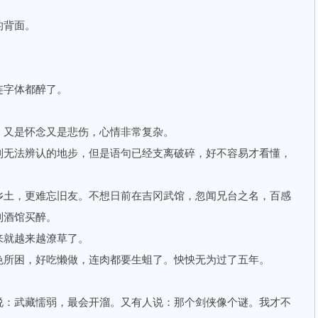
背面。
字体都醉了。
又是怀念又是悲伤，心情非常复杂。
无法辨认的地步，但是语句已经支离破碎，好不容易才看懂，
土，更难忘旧友。不想日前在吉冈武馆，忽闻兄台之名，百感
到酒馆买醉。
就越来越潦草了。
所困，好吃懒做，连肉都要生蛆了。怏怏无为过了五年。
：武藏懦弱，最会开溜。又有人说：那个剑侠像个谜。我才不