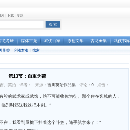
图片
|
下载
|
专题
古龙考证
媒体古龙
武侠百家
原创文学
古龙全集
武侠书库
月影抄
|
剑难女难
|
搜索
第13节：自重为荷
8 作者：吉川英治 译者： 来源：
吉川英治作品集
评论：
0
点击：
脸的武术家或武馆，绝不可能收你为徒。那个住在客栈的人，
。临别时还送我这把木剑。”
在，我看到屋檐下挂着这个斗笠，随手就拿来了！“