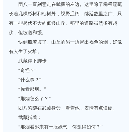
团八一直刻意走在武藏的左边。这里除了稀稀疏疏
长着几棵杉树和桢树外，视野辽阔，绵延数里之广。只
有一些起伏不大的低矮山丘。那里的道路虽然多有起
伏，但坡道和缓。
快到般若坡了。山丘的另一边冒出褐色的烟，好像
有人生了火堆。
武藏停下脚步。
“奇怪？”
“什么事？”
“你看那烟。”
“那烟怎么了？”
团八紧随在武藏身旁，看着他，表情有点僵硬。
武藏指着：
“那烟看起来有一股妖气。你觉得如何？”