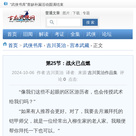
“武侠书库”查缺补漏活动圆满结束
普通文章
|
图片
|
下载
|
专题
《古龙小说原貌探究》修订版已上市
顾雪衣《古龙武侠小说知见录》上市
首页
旧闻
解读
考证
全集
武侠
论坛
首页
>
武侠书库
›
吉川英治
›
宫本武藏
›
正文
第25节：战火已点燃
2024-10-06 作者:吉川英治 译者: 来源:
吉川英治作品集
评
论:
0
点击:
“像我们这些不起眼的区区游历者，也会传授武术
给我们吗？”
“如果有人推荐会更好。对了，我要去月濑拜托的
铠甲师父，就是一位经常出入柳生家的老人家。我顺便
帮你拜托一下也可以。”